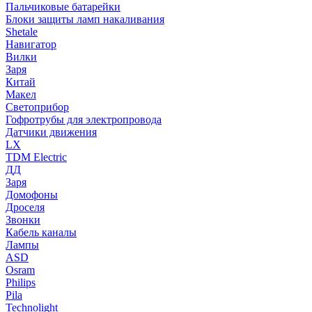
Пальчиковые батарейки
Блоки защиты ламп накаливания
Shetale
Навигатор
Вилки
Заря
Китай
Макел
Светоприбор
Гофротрубы для электропровода
Датчики движения
LX
TDM Electric
ДД
Заря
Домофоны
Дроселя
Звонки
Кабель каналы
Лампы
ASD
Osram
Philips
Pila
Technolight