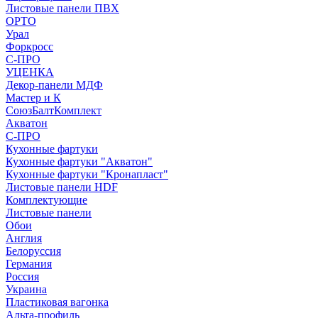
Листовые панели ПВХ
ОРТО
Урал
Форкросс
С-ПРО
УЦЕНКА
Декор-панели МДФ
Мастер и К
СоюзБалтКомплект
Акватон
С-ПРО
Кухонные фартуки
Кухонные фартуки "Акватон"
Кухонные фартуки "Кронапласт"
Листовые панели HDF
Комплектующие
Листовые панели
Обои
Англия
Белоруссия
Германия
Россия
Украина
Пластиковая вагонка
Альта-профиль