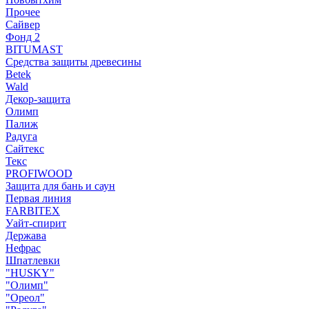
Прочее
Сайвер
Фонд 2
BITUMAST
Средства защиты древесины
Betek
Wald
Декор-защита
Олимп
Палиж
Радуга
Сайтекс
Текс
PROFIWOOD
Защита для бань и саун
Первая линия
FARBITEX
Уайт-спирит
Держава
Нефрас
Шпатлевки
"HUSKY"
"Олимп"
"Ореол"