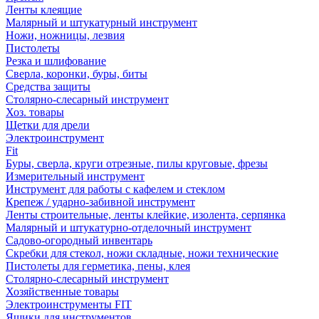
Ленты клеящие
Малярный и штукатурный инструмент
Ножи, ножницы, лезвия
Пистолеты
Резка и шлифование
Сверла, коронки, буры, биты
Средства защиты
Столярно-слесарный инструмент
Хоз. товары
Щетки для дрели
Электроинструмент
Fit
Буры, сверла, круги отрезные, пилы круговые, фрезы
Измерительный инструмент
Инструмент для работы с кафелем и стеклом
Крепеж / ударно-забивной инструмент
Ленты строительные, ленты клейкие, изолента, серпянка
Малярный и штукатурно-отделочный инструмент
Садово-огородный инвентарь
Скребки для стекол, ножи складные, ножи технические
Пистолеты для герметика, пены, клея
Столярно-слесарный инструмент
Хозяйственные товары
Электроинструменты FIT
Ящики для инструментов