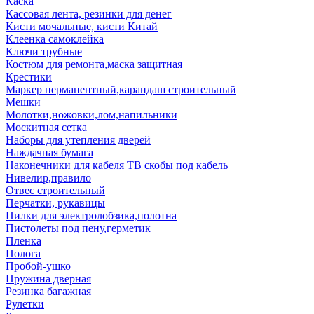
Каска
Кассовая лента, резинки для денег
Кисти мочальные, кисти Китай
Клеенка самоклейка
Ключи трубные
Костюм для ремонта,маска защитная
Крестики
Маркер перманентный,карандаш строительный
Мешки
Молотки,ножовки,лом,напильники
Москитная сетка
Наборы для утепления дверей
Наждачная бумага
Наконечники для кабеля ТВ скобы под кабель
Нивелир,правило
Отвес строительный
Перчатки, рукавицы
Пилки для электролобзика,полотна
Пистолеты под пену,герметик
Пленка
Полога
Пробой-ушко
Пружина дверная
Резинка багажная
Рулетки