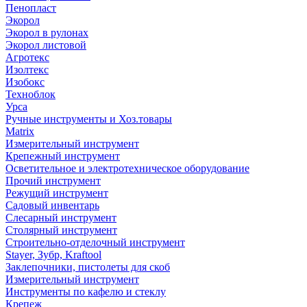
Пенопласт
Экорол
Экорол в рулонах
Экорол листовой
Агротекс
Изолтекс
Изобокс
Техноблок
Урса
Ручные инструменты и Хоз.товары
Matrix
Измерительный инструмент
Крепежный инструмент
Осветительное и электротехническое оборудование
Прочий инструмент
Режущий инструмент
Садовый инвентарь
Слесарный инструмент
Столярный инструмент
Строительно-отделочный инструмент
Stayer, Зубр, Kraftool
Заклепочники, пистолеты для скоб
Измерительный инструмент
Инструменты по кафелю и стеклу
Крепеж