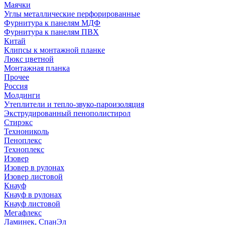
Маячки
Углы металлические перфорированные
Фурнитура к панелям МДФ
Фурнитура к панелям ПВХ
Китай
Клипсы к монтажной планке
Люкс цветной
Монтажная планка
Прочее
Россия
Молдинги
Утеплители и тепло-звуко-пароизоляция
Экструдированный пенополистирол
Стирэкс
Технониколь
Пеноплекс
Техноплекс
Изовер
Изовер в рулонах
Изовер листовой
Кнауф
Кнауф в рулонах
Кнауф листовой
Мегафлекс
Ламинек, СпанЭл