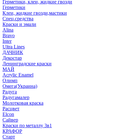
Герметики, клеи, жидкие гвозди
Герметики
Клеи, жидкие гвозди,мастики
Спец.средства
Краски и эмали
Alina
Bravo
Inter
Ultra Lines
ДАЧНИК
Декостар
Ленинградские краски
МАЙ
Acrylic Enamel
Олимп
Омега(Украина)
Радуга
Радугамалер
Молотковая краска
Расцвет
Elcon
Сайвер
Краски по металлу 3в1
КРАФОР
Старт