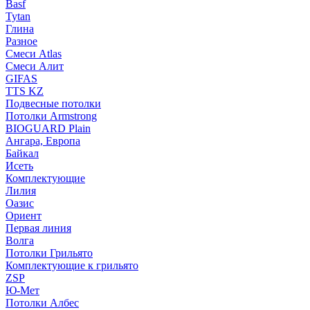
Basf
Tytan
Глина
Разное
Смеси Atlas
Смеси Алит
GIFAS
TTS KZ
Подвесные потолки
Потолки Armstrong
BIOGUARD Plain
Ангара, Европа
Байкал
Исеть
Комплектующие
Лилия
Оазис
Ориент
Первая линия
Волга
Потолки Грильято
Комплектующие к грильято
ZSP
Ю-Мет
Потолки Албес