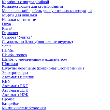
Карабины с предохр.гайкой
Комплектующие для керамогранита
Металлический дюбель для пустотелых конструкций
Муфты для шпильки
Насадки магнитные
Driva
Китай
Германия
Саморез "Улитка"
Саморезы по бетону(монтажные шурупы)
Чопы
Шайбы
Шайбы гровер
Шайбы с увеличенным нар.диаметром
Шпильки
Шурупы мебельные (конфирмат шестигранный)
Электротовары
Автоматы и щитки
KBN
Автоматы EKF
Автоматы ДЭК
Автоматы ИЭК
Прочее
Батарейки
Мизинчиковые батарейки