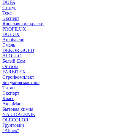
DUFA
Статус
Текс
Эксперт
Ярославские краски
PROFILUX
DULUX
Arcobaleno
Эмаль
DEKOR GOLD
APOLLO
Белый Дом
Оптима
FARBITEX
Стройкомплект
Битумная мастика
Титан
Эксперт
Класс
АкваМаст
Бытовая химия
NA UDALENIE
OLECOLOR
Грунтовки
"Alinex"