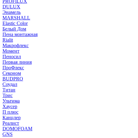
PROFILUX
DULUX
Энамель
MARSHALL
Elastic Color
Белый Дом
Пена монтажная
Rialit
Макрофлекс
Момент
Пеносил
Первая линия
ПроФлекс
Секоном
BUDPRO
Соудал
Титан
Трис
Ультима
Хаусер
П плюс
Канцлер
Реалист
DOMOFOAM
GNS