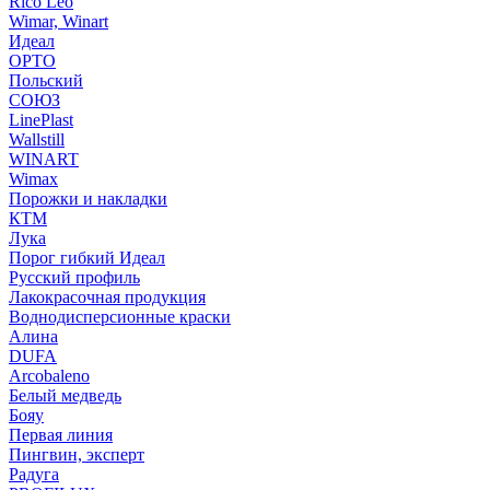
Rico Leo
Wimar, Winart
Идеал
ОРТО
Польский
СОЮЗ
LinePlast
Wallstill
WINART
Wimax
Порожки и накладки
КТМ
Лука
Порог гибкий Идеал
Русский профиль
Лакокрасочная продукция
Воднодисперсионные краски
Алина
DUFA
Arcobaleno
Белый медведь
Бояу
Первая линия
Пингвин, эксперт
Радуга