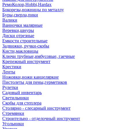
РемоКолор,Hobbi,Hardax
Бокорезы,ножницы по металлу
Буры,сверла,пики
Валики
Ванночки малярные
Веревки,шнуры
Диски отрезные
Емкости строительные
Задвижки, ручки-скобы
Кисти,макловицы
Ключи трубные,имбусовые, гаечные
Крепежный инструмент
Крестики
Ленты
Ножовки,ножи канцеляркие
Пистолеты для пены,герметиков
Рулетки
Садовый инвентарь
Светильники
Скобы для степлера
Столярно - слесарный инструмент
Стремянки
Строительно - отделочный инструмент
Угольники
Уровни