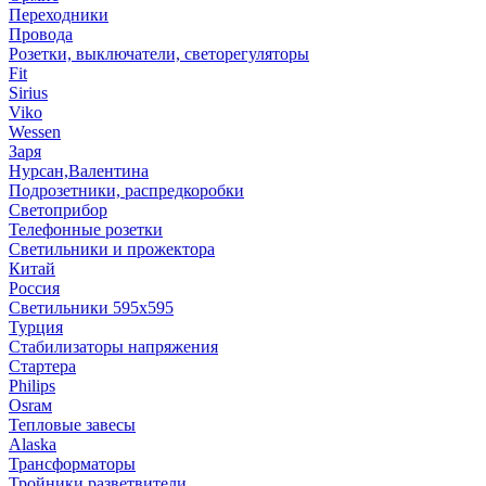
Переходники
Провода
Розетки, выключатели, светорегуляторы
Fit
Sirius
Viko
Wessen
Заря
Нурсан,Валентина
Подрозетники, распредкоробки
Светоприбор
Телефонные розетки
Светильники и прожектора
Китай
Россия
Светильники 595х595
Турция
Стабилизаторы напряжения
Стартера
Philips
Оsrам
Тепловые завесы
Alaska
Трансформаторы
Тройники,разветвители