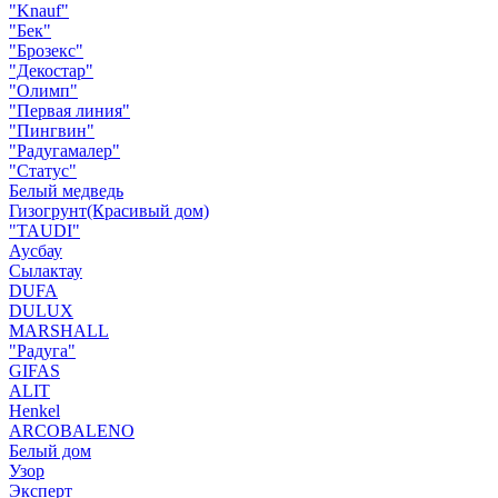
"Knauf"
"Бек"
"Брозекс"
"Декостар"
"Олимп"
"Первая линия"
"Пингвин"
"Радугамалер"
"Статус"
Белый медведь
Гизогрунт(Красивый дом)
"TAUDI"
Аусбау
Сылактау
DUFA
DULUX
MARSHALL
"Радуга"
GIFAS
ALIT
Henkel
ARCOBALENO
Белый дом
Узор
Эксперт