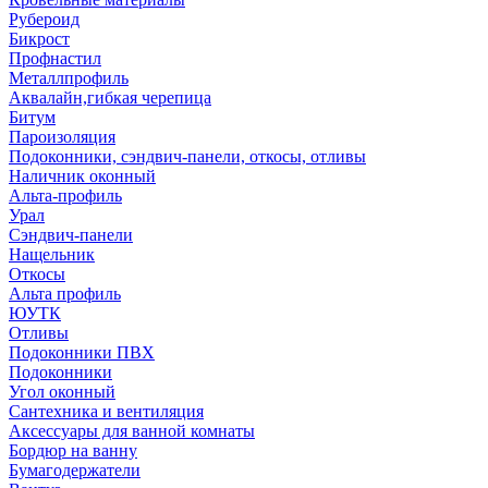
Рубероид
Бикрост
Профнастил
Металлпрофиль
Аквалайн,гибкая черепица
Битум
Пароизоляция
Подоконники, сэндвич-панели, откосы, отливы
Наличник оконный
Альта-профиль
Урал
Сэндвич-панели
Нащельник
Откосы
Альта профиль
ЮУТК
Отливы
Подоконники ПВХ
Подоконники
Угол оконный
Сантехника и вентиляция
Аксессуары для ванной комнаты
Бордюр на ванну
Бумагодержатели