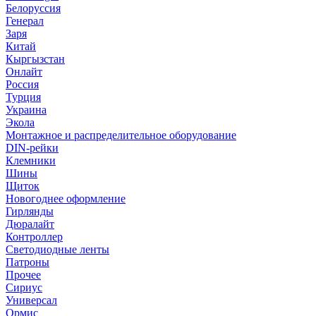
Белоруссия
Генерал
Заря
Китай
Кыргызстан
Онлайт
Россия
Турция
Украина
Экола
Монтажное и распределительное оборудование
DIN-рейки
Клемники
Шины
Щиток
Новогоднее оформление
Гирлянды
Дюралайт
Контроллер
Светодиодные ленты
Патроны
Прочее
Сириус
Универсал
Ормис