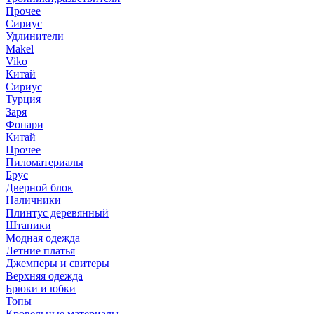
Прочее
Сириус
Удлинители
Makel
Viko
Китай
Сириус
Турция
Заря
Фонари
Китай
Прочее
Пиломатериалы
Брус
Дверной блок
Наличники
Плинтус деревянный
Штапики
Модная одежда
Летние платья
Джемперы и свитеры
Верхняя одежда
Брюки и юбки
Топы
Кровельные материалы