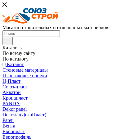
Магазин строительных и отделочных материалов
Каталог
По всему сайту
По каталогу
Каталог
Стеновые материалы
Пластиковые панели
Ц-Пласт
Союз-пласт
Акватон
Кронапласт
PANDA
Dekor panel
Dekostar(ДекоПласт)
Pareti
Вента
Европласт
Европрофиль