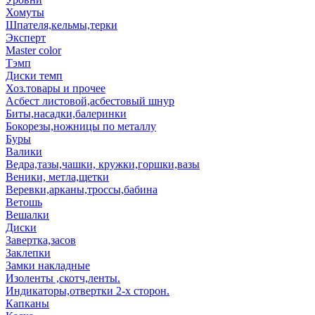
Хомуты
Шпателя,кельмы,терки
Эксперт
Master color
Тэмп
Диски темп
Хоз.товары и прочее
Асбест листовой,асбестовый шнур
Биты,насадки,балеринки
Бокорезы,ножницы по металлу
Буры
Валики
Ведра,тазы,чашки, кружки,горшки,вазы
Веники, метла,щетки
Веревки,арканы,троссы,бабина
Ветошь
Вешалки
Диски
Завертка,засов
Заклепки
Замки накладные
Изоленты ,скотч,ленты.
Индикаторы,отвертки 2-х сторон.
Капканы