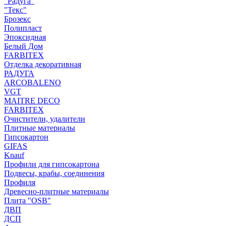
"Радуга"
"Текс"
Брозекс
Полипласт
Эпоксидная
Белый Дом
FARBITEX
Отделка декоративная
РАДУГА
ARCOBALENO
VGT
MAITRE DECO
FARBITEX
Очистители, удалители
Плитные материалы
Гипсокартон
GIFAS
Knauf
Профили для гипсокартона
Подвесы, крабы, соединения
Профиля
Древесно-плитные материалы
Плита "OSB"
ДВП
ДСП