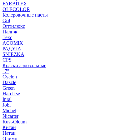
FARBITEX
OLECOLOR
Колеровочные пасты
Gol
Оптилюкс
Палиж
Текс
ACOMIX
РАДУГА
SNIEZKA
CPS
Краски аэрозольные
"7"
Cyclon
Dazzle
Green
Hao li se
Inral
Jobi
Michel
Nicarter
Rust-Oleum
Китай
Натан
Олимп