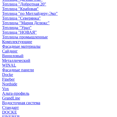
Теплица "Добротная 20"
Теплица "Крабовая"
Теплица "по Митлайдеру-Эко"
Теплица "Северянка"
Теплицы "Мария Делюкс"
Теплицы "Урал"
Теплица "НОВАЯ"
Теплицы промышленные
Комплектующие
Фасадные материалы
Сайдинг
Виниловый
Металлический
WINAL
Фасадные панели
Docke
Fineber
Nordside
Vox
Альта-профиль
GrandLine
Водосточная система
Стандарт
DOCKE
FINEBER