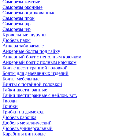
Саморезы желтые
Саморезы оконные
Саморезы оцинкованные
Саморезы прок
Саморезы р/р
Саморезы ч/р
Кровельные шурупы
Дюбель пары
Анкера забиваемые
Анкерные болты под гайку
Анкерный болт с неполным крючком
Анкерный болт с полным крючком
Болт с шестигранной головкой
Болты для деревянных изделий
Болты мебельные
Винты с потайной головкой
Гайки шестигранные
Гайки шестигранные с нейлон. вст.
Гвозди
Грибки
Грибки на дымоход
Дюбель бабочка
Дюбель металлический
Дюбель универсальный
Карабины винтовые