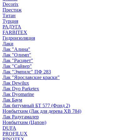
Decorix
Престиж
Титан
Турция
РАДУГА
FARBITEX
Гидроизоляция
Лаки
Лак "Алина"
Лак "Олимп"
Лак "Расцвет"
Лак "Сайвер"
Лак "Эмпилс" ПФ 283
Лак "Ярославские краски"
Лак Dewilux
Лак Dyo Parketex
Лак Dyomarine
Лак Баум
Лак битумный БТ 577 (Фонд 2)
Новбытхим (Лак для дерева ХВ 784)
Лак Радугамалер
Новбытхим (Цапон)
DUFA
PROFILUX
PINOTEX