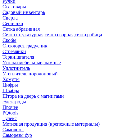
Ручки
С/х товары
Садовый инвентарь
Сверла
Серпянка
Сетка абразивная
Сетка штукатурная,сетка сварная,сетка рабица
Скобы
Стеклорез,градусник
Стремянки
Терки,шпателя
Уголки мебельные, рамные
Уплотнитель
Утеплитель поролоновый
Хомуты
Цифры
Швабра
Штора на дверь с магнитами
Электроды
Прочее
PQtools
Тулекс
Метизная продукция (крепежные материалы)
Саморезы
Саморезы бур