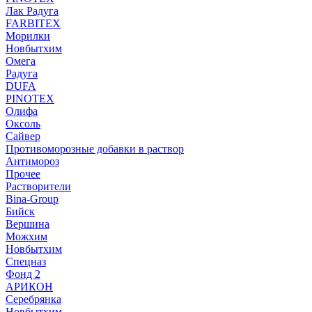
Лак Радуга
FARBITEX
Морилки
Новбытхим
Омега
Радуга
DUFA
PINOTEX
Олифа
Оксоль
Сайвер
Противоморозные добавки в раствор
Антимороз
Прочее
Растворители
Bina-Group
Бийск
Вершина
Можхим
Новбытхим
Спецназ
Фонд 2
АРИКОН
Серебрянка
Новбытхим