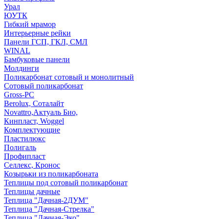
Урал
ЮУТК
Гибкий мрамор
Интерьерные рейки
Панели ГСП, ГКЛ, СМЛ
WINAL
Бамбуковые панели
Молдинги
Поликарбонат сотовый и монолитный
Сотовый поликарбонат
Gross-PC
Berolux, Соталайт
Novattro,Актуаль Био,
Кинпласт, Woggel
Комплектующие
Пластилюкс
Полигаль
Профипласт
Селлекс, Кронос
Козырьки из поликарбоната
Теплицы под сотовый поликарбонат
Теплицы дачные
Теплица "Дачная-2ДУМ"
Теплица "Дачная-Стрелка"
Теплица "Дачная-Эко"