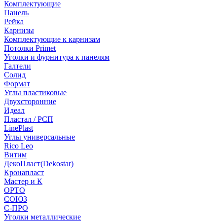
Комплектующие
Панель
Рейка
Карнизы
Комплектующие к карнизам
Потолки Primet
Уголки и фурнитура к панелям
Галтели
Солид
Формат
Углы пластиковые
Двухсторонние
Идеал
Пластал / РСП
LinePlast
Углы универсальные
Rico Leo
Витим
ДекоПласт(Dekostar)
Кронапласт
Мастер и К
ОРТО
СОЮЗ
С-ПРО
Уголки металлические