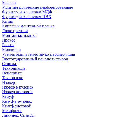
Маячки
Углы металлические перфорированные
Фурнитура к панелям МДФ
Фурнитура к панелям ПВХ
Китай
Клипсы к монтажной планке
Люкс цветной
Монтажная планка
Прочее
Россия
Молдинги
Утеплители и тепло-звуко-пароизоляция
Экструдированный пенополистирол
Стирэкс
Технониколь
Пеноплекс
Техноплекс
Изовер
Изовер в рулонах
Изовер листовой
Кнауф
Кнауф в рулонах
Кнауф листовой
Мегафлекс
Ламинек, СпанЭл