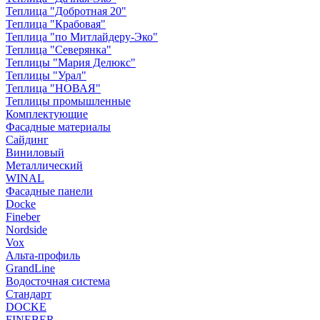
Теплица "Добротная 20"
Теплица "Крабовая"
Теплица "по Митлайдеру-Эко"
Теплица "Северянка"
Теплицы "Мария Делюкс"
Теплицы "Урал"
Теплица "НОВАЯ"
Теплицы промышленные
Комплектующие
Фасадные материалы
Сайдинг
Виниловый
Металлический
WINAL
Фасадные панели
Docke
Fineber
Nordside
Vox
Альта-профиль
GrandLine
Водосточная система
Стандарт
DOCKE
FINEBER