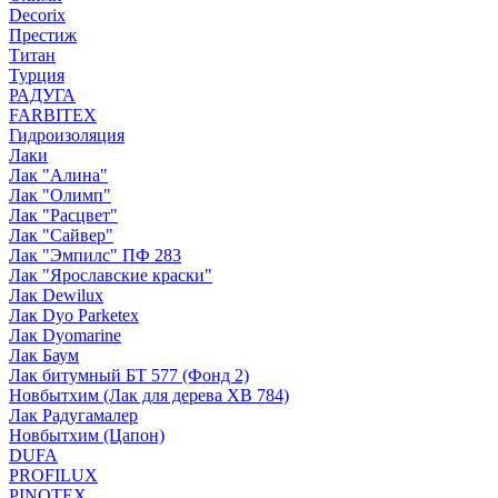
Decorix
Престиж
Титан
Турция
РАДУГА
FARBITEX
Гидроизоляция
Лаки
Лак "Алина"
Лак "Олимп"
Лак "Расцвет"
Лак "Сайвер"
Лак "Эмпилс" ПФ 283
Лак "Ярославские краски"
Лак Dewilux
Лак Dyo Parketex
Лак Dyomarine
Лак Баум
Лак битумный БТ 577 (Фонд 2)
Новбытхим (Лак для дерева ХВ 784)
Лак Радугамалер
Новбытхим (Цапон)
DUFA
PROFILUX
PINOTEX