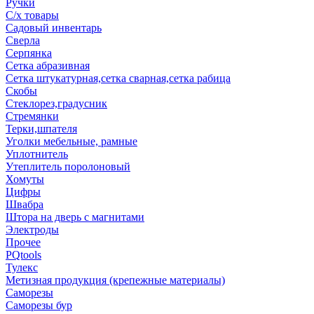
Ручки
С/х товары
Садовый инвентарь
Сверла
Серпянка
Сетка абразивная
Сетка штукатурная,сетка сварная,сетка рабица
Скобы
Стеклорез,градусник
Стремянки
Терки,шпателя
Уголки мебельные, рамные
Уплотнитель
Утеплитель поролоновый
Хомуты
Цифры
Швабра
Штора на дверь с магнитами
Электроды
Прочее
PQtools
Тулекс
Метизная продукция (крепежные материалы)
Саморезы
Саморезы бур