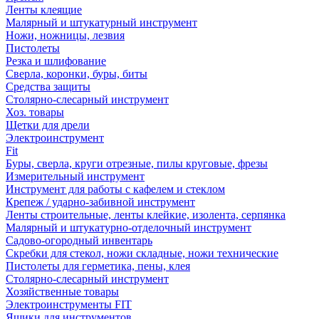
Ленты клеящие
Малярный и штукатурный инструмент
Ножи, ножницы, лезвия
Пистолеты
Резка и шлифование
Сверла, коронки, буры, биты
Средства защиты
Столярно-слесарный инструмент
Хоз. товары
Щетки для дрели
Электроинструмент
Fit
Буры, сверла, круги отрезные, пилы круговые, фрезы
Измерительный инструмент
Инструмент для работы с кафелем и стеклом
Крепеж / ударно-забивной инструмент
Ленты строительные, ленты клейкие, изолента, серпянка
Малярный и штукатурно-отделочный инструмент
Садово-огородный инвентарь
Скребки для стекол, ножи складные, ножи технические
Пистолеты для герметика, пены, клея
Столярно-слесарный инструмент
Хозяйственные товары
Электроинструменты FIT
Ящики для инструментов