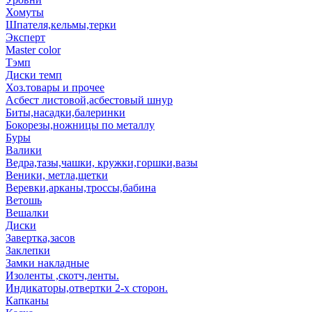
Хомуты
Шпателя,кельмы,терки
Эксперт
Master color
Тэмп
Диски темп
Хоз.товары и прочее
Асбест листовой,асбестовый шнур
Биты,насадки,балеринки
Бокорезы,ножницы по металлу
Буры
Валики
Ведра,тазы,чашки, кружки,горшки,вазы
Веники, метла,щетки
Веревки,арканы,троссы,бабина
Ветошь
Вешалки
Диски
Завертка,засов
Заклепки
Замки накладные
Изоленты ,скотч,ленты.
Индикаторы,отвертки 2-х сторон.
Капканы