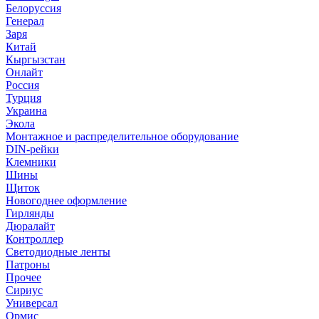
Белоруссия
Генерал
Заря
Китай
Кыргызстан
Онлайт
Россия
Турция
Украина
Экола
Монтажное и распределительное оборудование
DIN-рейки
Клемники
Шины
Щиток
Новогоднее оформление
Гирлянды
Дюралайт
Контроллер
Светодиодные ленты
Патроны
Прочее
Сириус
Универсал
Ормис