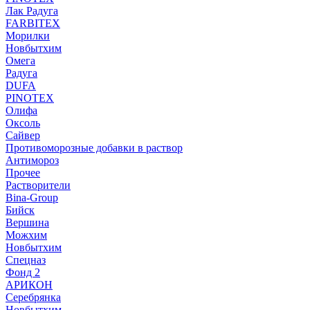
Лак Радуга
FARBITEX
Морилки
Новбытхим
Омега
Радуга
DUFA
PINOTEX
Олифа
Оксоль
Сайвер
Противоморозные добавки в раствор
Антимороз
Прочее
Растворители
Bina-Group
Бийск
Вершина
Можхим
Новбытхим
Спецназ
Фонд 2
АРИКОН
Серебрянка
Новбытхим