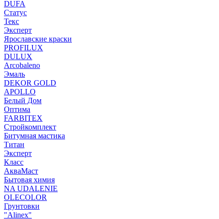
DUFA
Статус
Текс
Эксперт
Ярославские краски
PROFILUX
DULUX
Arcobaleno
Эмаль
DEKOR GOLD
APOLLO
Белый Дом
Оптима
FARBITEX
Стройкомплект
Битумная мастика
Титан
Эксперт
Класс
АкваМаст
Бытовая химия
NA UDALENIE
OLECOLOR
Грунтовки
"Alinex"