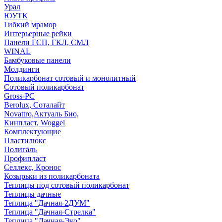
Урал
ЮУТК
Гибкий мрамор
Интерьерные рейки
Панели ГСП, ГКЛ, СМЛ
WINAL
Бамбуковые панели
Молдинги
Поликарбонат сотовый и монолитный
Сотовый поликарбонат
Gross-PC
Berolux, Соталайт
Novattro,Актуаль Био,
Кинпласт, Woggel
Комплектующие
Пластилюкс
Полигаль
Профипласт
Селлекс, Кронос
Козырьки из поликарбоната
Теплицы под сотовый поликарбонат
Теплицы дачные
Теплица "Дачная-2ДУМ"
Теплица "Дачная-Стрелка"
Теплица "Дачная-Эко"