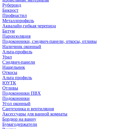
Рубероид
Бикрост
Профнастил
Металлпрофиль
Аквалайн,гибкая черепица
Битум
Пароизоляция
Подоконники, сэндвич-панели, откосы, отливы
Наличник оконный
Альта-профиль
Урал
Сэндвич-панели
Нащельник
Откосы
Альта профиль
ЮУТК
Отливы
Подоконники ПВХ
Подоконники
Угол оконный
Сантехника и вентиляция
Аксессуары для ванной комнаты
Бордюр на ванну
Бумагодержатели