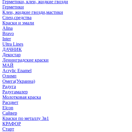
Герметики, клеи, жидкие гвозди
Герметики
Клеи, жидкие гвозди,мастики
Спец.средства
Краски и эмали
Alina
Bravo
Inter
Ultra Lines
ДАЧНИК
Декостар
Ленинградские краски
МАЙ
Acrylic Enamel
Олимп
Омега(Украина)
Радуга
Радугамалер
Молотковая краска
Расцвет
Elcon
Сайвер
Краски по металлу 3в1
КРАФОР
Старт