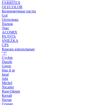
FARBITEX
OLECOLOR
Колеровочные пасты
Gol
Оптилюкс
Палиж
Текс
ACOMIX
РАДУГА
SNIEZKA
CPS
Краски аэрозольные
"7"
Cyclon
Dazzle
Green
Hao li se
Inral
Jobi
Michel
Nicarter
Rust-Oleum
Китай
Натан
Олимп