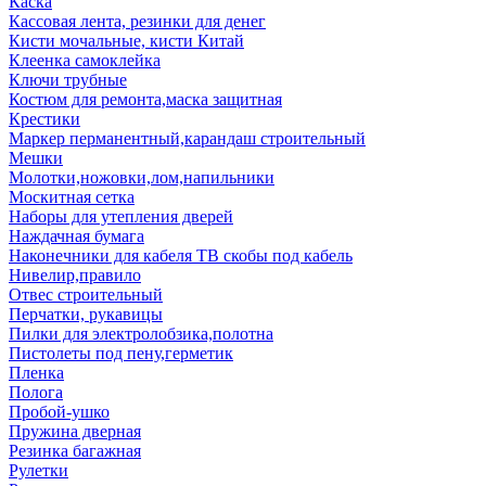
Каска
Кассовая лента, резинки для денег
Кисти мочальные, кисти Китай
Клеенка самоклейка
Ключи трубные
Костюм для ремонта,маска защитная
Крестики
Маркер перманентный,карандаш строительный
Мешки
Молотки,ножовки,лом,напильники
Москитная сетка
Наборы для утепления дверей
Наждачная бумага
Наконечники для кабеля ТВ скобы под кабель
Нивелир,правило
Отвес строительный
Перчатки, рукавицы
Пилки для электролобзика,полотна
Пистолеты под пену,герметик
Пленка
Полога
Пробой-ушко
Пружина дверная
Резинка багажная
Рулетки