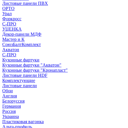
Листовые панели ПВХ
ОРТО
Урал
Форкросс
С-ПРО
УЦЕНКА
Декор-панели МДФ
Мастер и К
СоюзБалтКомплект
Акватон
С-ПРО
Кухонные фартуки
Кухонные фартуки "Акватон"
Кухонные фартуки "Кронапласт"
Листовые панели HDF
Комплектующие
Листовые панели
Обои
Англия
Белоруссия
Германия
Россия
Украина
Пластиковая вагонка
Альта-профиль