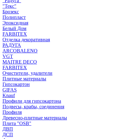
"Радуга"
"Текс"
Брозекс
Полипласт
Эпоксидная
Белый Дом
FARBITEX
Отделка декоративная
РАДУГА
ARCOBALENO
VGT
MAITRE DECO
FARBITEX
Очистители, удалители
Плитные материалы
Гипсокартон
GIFAS
Knauf
Профили для гипсокартона
Подвесы, крабы, соединения
Профиля
Древесно-плитные материалы
Плита "OSB"
ДВП
ДСП