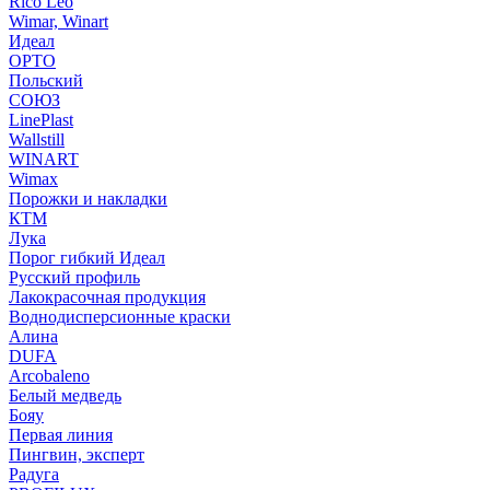
Rico Leo
Wimar, Winart
Идеал
ОРТО
Польский
СОЮЗ
LinePlast
Wallstill
WINART
Wimax
Порожки и накладки
КТМ
Лука
Порог гибкий Идеал
Русский профиль
Лакокрасочная продукция
Воднодисперсионные краски
Алина
DUFA
Arcobaleno
Белый медведь
Бояу
Первая линия
Пингвин, эксперт
Радуга