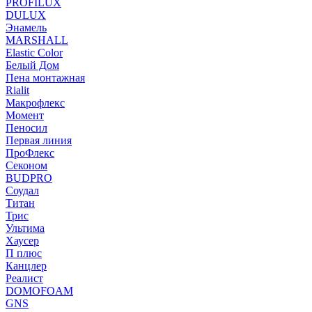
PROFILUX
DULUX
Энамель
MARSHALL
Elastic Color
Белый Дом
Пена монтажная
Rialit
Макрофлекс
Момент
Пеносил
Первая линия
ПроФлекс
Секоном
BUDPRO
Соудал
Титан
Трис
Ультима
Хаусер
П плюс
Канцлер
Реалист
DOMOFOAM
GNS