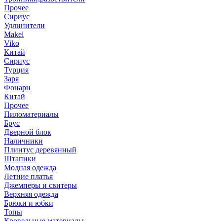
Прочее
Сириус
Удлинители
Makel
Viko
Китай
Сириус
Турция
Заря
Фонари
Китай
Прочее
Пиломатериалы
Брус
Дверной блок
Наличники
Плинтус деревянный
Штапики
Модная одежда
Летние платья
Джемперы и свитеры
Верхняя одежда
Брюки и юбки
Топы
Кровельные материалы