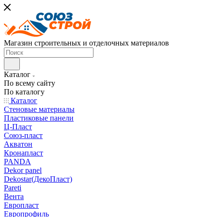
Магазин строительных и отделочных материалов
Каталог
По всему сайту
По каталогу
Каталог
Стеновые материалы
Пластиковые панели
Ц-Пласт
Союз-пласт
Акватон
Кронапласт
PANDA
Dekor panel
Dekostar(ДекоПласт)
Pareti
Вента
Европласт
Европрофиль