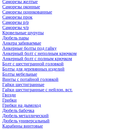
Саморезы желтые
Саморезы оконные
Саморезы оцинкованные
Саморезы прок
Саморезы р/р
Саморезы ч/р
Кровельные шурупы
Дюбель пары
Анкера забиваемые
Анкерные болты под гайку
Анкерный болт с неполным крючком
Анкерный болт с полным крючком
Болт с шестигранной головкой
Болты для деревянных изделий
Болты мебельные
Винты с потайной головкой
Гайки шестигранные
Гайки шестигранные с нейлон. вст.
Гвозди
Грибки
Грибки на дымоход
Дюбель бабочка
Дюбель металлический
Дюбель универсальный
Карабины винтовые