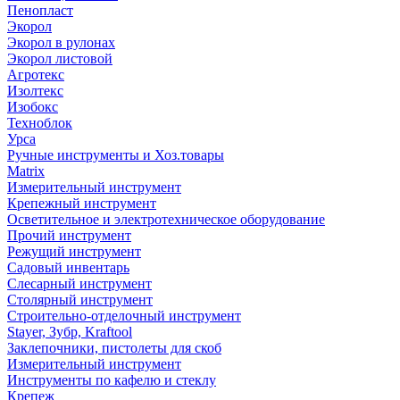
Пенопласт
Экорол
Экорол в рулонах
Экорол листовой
Агротекс
Изолтекс
Изобокс
Техноблок
Урса
Ручные инструменты и Хоз.товары
Matrix
Измерительный инструмент
Крепежный инструмент
Осветительное и электротехническое оборудование
Прочий инструмент
Режущий инструмент
Садовый инвентарь
Слесарный инструмент
Столярный инструмент
Строительно-отделочный инструмент
Stayer, Зубр, Kraftool
Заклепочники, пистолеты для скоб
Измерительный инструмент
Инструменты по кафелю и стеклу
Крепеж