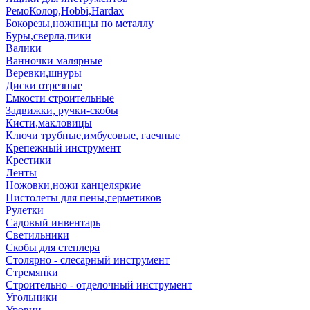
РемоКолор,Hobbi,Hardax
Бокорезы,ножницы по металлу
Буры,сверла,пики
Валики
Ванночки малярные
Веревки,шнуры
Диски отрезные
Емкости строительные
Задвижки, ручки-скобы
Кисти,макловицы
Ключи трубные,имбусовые, гаечные
Крепежный инструмент
Крестики
Ленты
Ножовки,ножи канцеляркие
Пистолеты для пены,герметиков
Рулетки
Садовый инвентарь
Светильники
Скобы для степлера
Столярно - слесарный инструмент
Стремянки
Строительно - отделочный инструмент
Угольники
Уровни