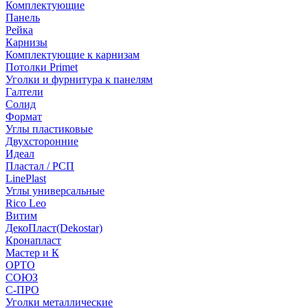
Комплектующие
Панель
Рейка
Карнизы
Комплектующие к карнизам
Потолки Primet
Уголки и фурнитура к панелям
Галтели
Солид
Формат
Углы пластиковые
Двухсторонние
Идеал
Пластал / РСП
LinePlast
Углы универсальные
Rico Leo
Витим
ДекоПласт(Dekostar)
Кронапласт
Мастер и К
ОРТО
СОЮЗ
С-ПРО
Уголки металлические