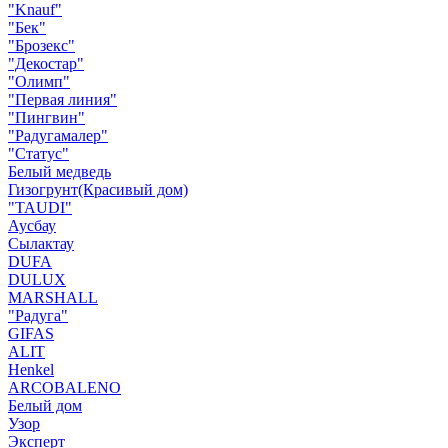
"Knauf"
"Бек"
"Брозекс"
"Декостар"
"Олимп"
"Первая линия"
"Пингвин"
"Радугамалер"
"Статус"
Белый медведь
Гизогрунт(Красивый дом)
"TAUDI"
Аусбау
Сылактау
DUFA
DULUX
MARSHALL
"Радуга"
GIFAS
ALIT
Henkel
ARCOBALENO
Белый дом
Узор
Эксперт