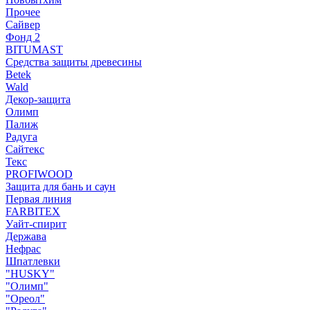
Прочее
Сайвер
Фонд 2
BITUMAST
Средства защиты древесины
Betek
Wald
Декор-защита
Олимп
Палиж
Радуга
Сайтекс
Текс
PROFIWOOD
Защита для бань и саун
Первая линия
FARBITEX
Уайт-спирит
Держава
Нефрас
Шпатлевки
"HUSKY"
"Олимп"
"Ореол"