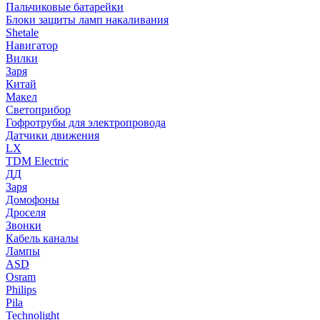
Пальчиковые батарейки
Блоки защиты ламп накаливания
Shetale
Навигатор
Вилки
Заря
Китай
Макел
Светоприбор
Гофротрубы для электропровода
Датчики движения
LX
TDM Electric
ДД
Заря
Домофоны
Дроселя
Звонки
Кабель каналы
Лампы
ASD
Osram
Philips
Pila
Technolight