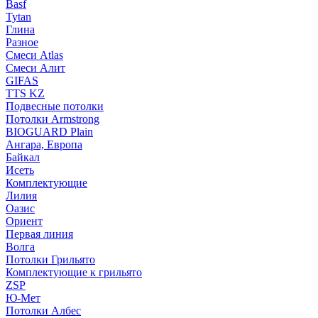
Basf
Tytan
Глина
Разное
Смеси Atlas
Смеси Алит
GIFAS
TTS KZ
Подвесные потолки
Потолки Armstrong
BIOGUARD Plain
Ангара, Европа
Байкал
Исеть
Комплектующие
Лилия
Оазис
Ориент
Первая линия
Волга
Потолки Грильято
Комплектующие к грильято
ZSP
Ю-Мет
Потолки Албес