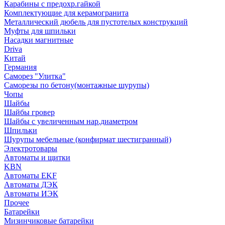
Карабины с предохр.гайкой
Комплектующие для керамогранита
Металлический дюбель для пустотелых конструкций
Муфты для шпильки
Насадки магнитные
Driva
Китай
Германия
Саморез "Улитка"
Саморезы по бетону(монтажные шурупы)
Чопы
Шайбы
Шайбы гровер
Шайбы с увеличенным нар.диаметром
Шпильки
Шурупы мебельные (конфирмат шестигранный)
Электротовары
Автоматы и щитки
KBN
Автоматы EKF
Автоматы ДЭК
Автоматы ИЭК
Прочее
Батарейки
Мизинчиковые батарейки