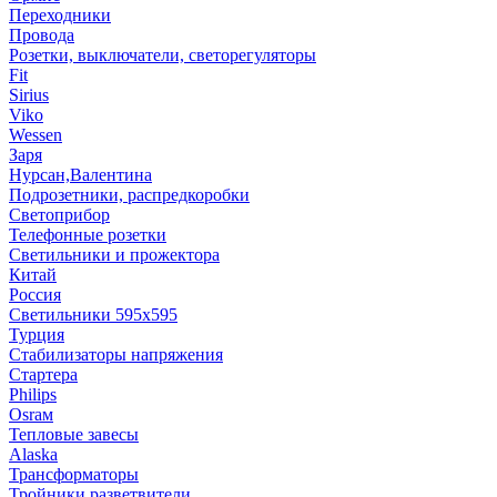
Переходники
Провода
Розетки, выключатели, светорегуляторы
Fit
Sirius
Viko
Wessen
Заря
Нурсан,Валентина
Подрозетники, распредкоробки
Светоприбор
Телефонные розетки
Светильники и прожектора
Китай
Россия
Светильники 595х595
Турция
Стабилизаторы напряжения
Стартера
Philips
Оsrам
Тепловые завесы
Alaska
Трансформаторы
Тройники,разветвители