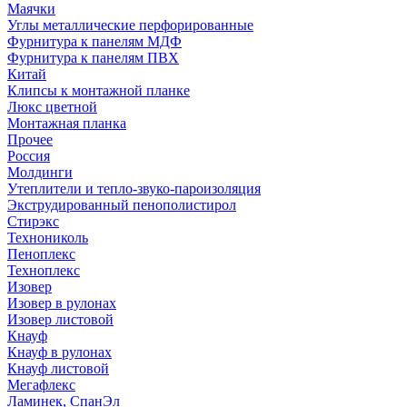
Маячки
Углы металлические перфорированные
Фурнитура к панелям МДФ
Фурнитура к панелям ПВХ
Китай
Клипсы к монтажной планке
Люкс цветной
Монтажная планка
Прочее
Россия
Молдинги
Утеплители и тепло-звуко-пароизоляция
Экструдированный пенополистирол
Стирэкс
Технониколь
Пеноплекс
Техноплекс
Изовер
Изовер в рулонах
Изовер листовой
Кнауф
Кнауф в рулонах
Кнауф листовой
Мегафлекс
Ламинек, СпанЭл