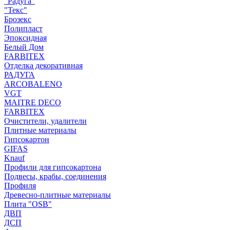
"Радуга"
"Текс"
Брозекс
Полипласт
Эпоксидная
Белый Дом
FARBITEX
Отделка декоративная
РАДУГА
ARCOBALENO
VGT
MAITRE DECO
FARBITEX
Очистители, удалители
Плитные материалы
Гипсокартон
GIFAS
Knauf
Профили для гипсокартона
Подвесы, крабы, соединения
Профиля
Древесно-плитные материалы
Плита "OSB"
ДВП
ДСП