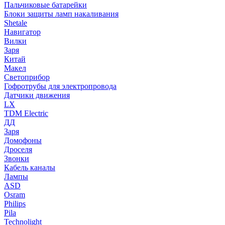
Пальчиковые батарейки
Блоки защиты ламп накаливания
Shetale
Навигатор
Вилки
Заря
Китай
Макел
Светоприбор
Гофротрубы для электропровода
Датчики движения
LX
TDM Electric
ДД
Заря
Домофоны
Дроселя
Звонки
Кабель каналы
Лампы
ASD
Osram
Philips
Pila
Technolight