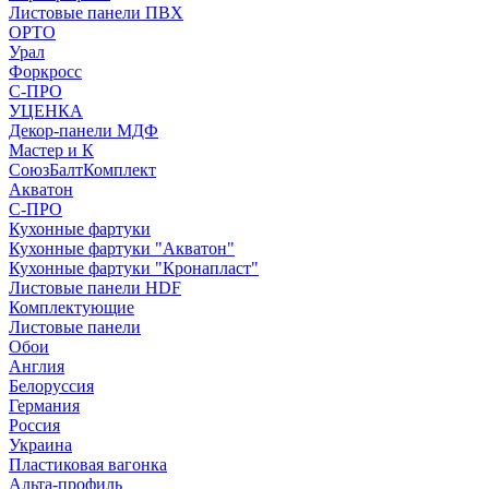
Листовые панели ПВХ
ОРТО
Урал
Форкросс
С-ПРО
УЦЕНКА
Декор-панели МДФ
Мастер и К
СоюзБалтКомплект
Акватон
С-ПРО
Кухонные фартуки
Кухонные фартуки "Акватон"
Кухонные фартуки "Кронапласт"
Листовые панели HDF
Комплектующие
Листовые панели
Обои
Англия
Белоруссия
Германия
Россия
Украина
Пластиковая вагонка
Альта-профиль