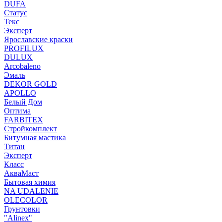
DUFA
Статус
Текс
Эксперт
Ярославские краски
PROFILUX
DULUX
Arcobaleno
Эмаль
DEKOR GOLD
APOLLO
Белый Дом
Оптима
FARBITEX
Стройкомплект
Битумная мастика
Титан
Эксперт
Класс
АкваМаст
Бытовая химия
NA UDALENIE
OLECOLOR
Грунтовки
"Alinex"