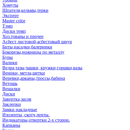
Хомуты
Шпателя,кельмы,терки
Эксперт
Master color
Тэмп
Диски темп
Хоз.товары и прочее
Асбест листовой,асбестовый шнур
Биты,насадки,балеринки
Бокорезы,ножницы по металлу
Буры
Валики
Ведра,тазы,чашки, кружки,горшки,вазы
Веники, метла,щетки
Веревки,арканы,троссы,бабина
Ветошь
Вешалки
Диски
Завертка,засов
Заклепки
Замки накладные
Изоленты ,скотч,ленты.
Индикаторы,отвертки 2-х сторон.
Капканы