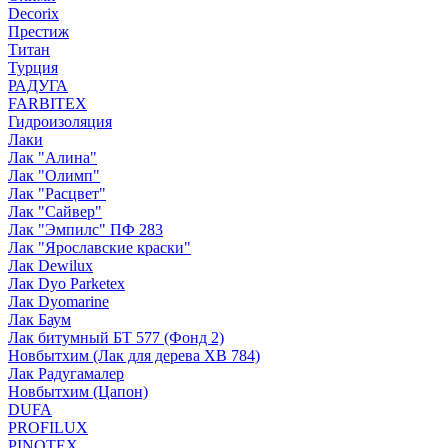
Decorix
Престиж
Титан
Турция
РАДУГА
FARBITEX
Гидроизоляция
Лаки
Лак "Алина"
Лак "Олимп"
Лак "Расцвет"
Лак "Сайвер"
Лак "Эмпилс" ПФ 283
Лак "Ярославские краски"
Лак Dewilux
Лак Dyo Parketex
Лак Dyomarine
Лак Баум
Лак битумный БТ 577 (Фонд 2)
Новбытхим (Лак для дерева ХВ 784)
Лак Радугамалер
Новбытхим (Цапон)
DUFA
PROFILUX
PINOTEX