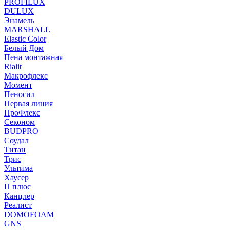
PROFILUX
DULUX
Энамель
MARSHALL
Elastic Color
Белый Дом
Пена монтажная
Rialit
Макрофлекс
Момент
Пеносил
Первая линия
ПроФлекс
Секоном
BUDPRO
Соудал
Титан
Трис
Ультима
Хаусер
П плюс
Канцлер
Реалист
DOMOFOAM
GNS