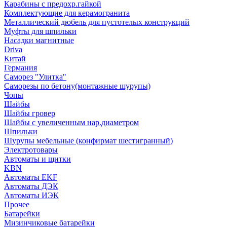
Карабины с предохр.гайкой
Комплектующие для керамогранита
Металлический дюбель для пустотелых конструкций
Муфты для шпильки
Насадки магнитные
Driva
Китай
Германия
Саморез "Улитка"
Саморезы по бетону(монтажные шурупы)
Чопы
Шайбы
Шайбы гровер
Шайбы с увеличенным нар.диаметром
Шпильки
Шурупы мебельные (конфирмат шестигранный)
Электротовары
Автоматы и щитки
KBN
Автоматы EKF
Автоматы ДЭК
Автоматы ИЭК
Прочее
Батарейки
Мизинчиковые батарейки