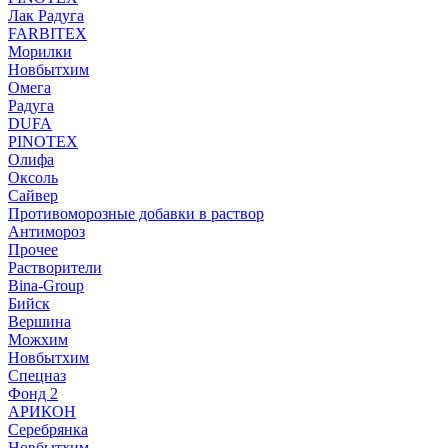
Лак Радуга
FARBITEX
Морилки
Новбытхим
Омега
Радуга
DUFA
PINOTEX
Олифа
Оксоль
Сайвер
Противоморозные добавки в раствор
Антимороз
Прочее
Растворители
Bina-Group
Бийск
Вершина
Можхим
Новбытхим
Спецназ
Фонд 2
АРИКОН
Серебрянка
Новбытхим