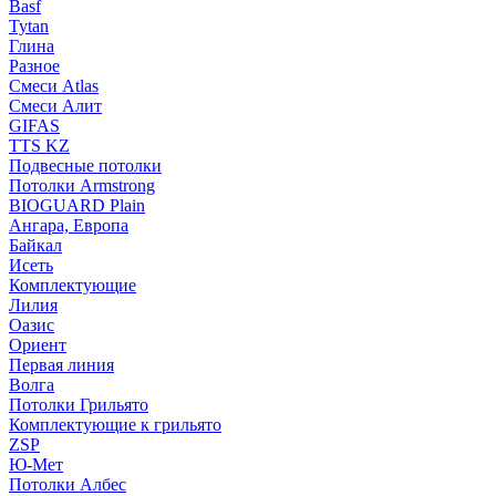
Basf
Tytan
Глина
Разное
Смеси Atlas
Смеси Алит
GIFAS
TTS KZ
Подвесные потолки
Потолки Armstrong
BIOGUARD Plain
Ангара, Европа
Байкал
Исеть
Комплектующие
Лилия
Оазис
Ориент
Первая линия
Волга
Потолки Грильято
Комплектующие к грильято
ZSP
Ю-Мет
Потолки Албес