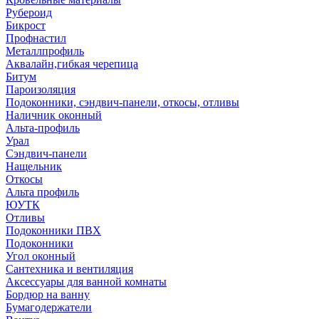
Рубероид
Бикрост
Профнастил
Металлпрофиль
Аквалайн,гибкая черепица
Битум
Пароизоляция
Подоконники, сэндвич-панели, откосы, отливы
Наличник оконный
Альта-профиль
Урал
Сэндвич-панели
Нащельник
Откосы
Альта профиль
ЮУТК
Отливы
Подоконники ПВХ
Подоконники
Угол оконный
Сантехника и вентиляция
Аксессуары для ванной комнаты
Бордюр на ванну
Бумагодержатели