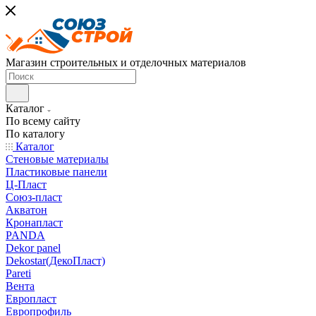
Магазин строительных и отделочных материалов
Каталог
По всему сайту
По каталогу
Каталог
Стеновые материалы
Пластиковые панели
Ц-Пласт
Союз-пласт
Акватон
Кронапласт
PANDA
Dekor panel
Dekostar(ДекоПласт)
Pareti
Вента
Европласт
Европрофиль