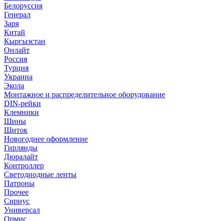
Белоруссия
Генерал
Заря
Китай
Кыргызстан
Онлайт
Россия
Турция
Украина
Экола
Монтажное и распределительное оборудование
DIN-рейки
Клемники
Шины
Щиток
Новогоднее оформление
Гирлянды
Дюралайт
Контроллер
Светодиодные ленты
Патроны
Прочее
Сириус
Универсал
Ормис