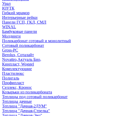
Урал
ЮУТК
Гибкий мрамор
Интерьерные рейки
Панели ГСП, ГКЛ, СМЛ
WINAL
Бамбуковые панели
Молдинги
Поликарбонат сотовый и монолитный
Сотовый поликарбонат
Gross-PC
Berolux, Соталайт
Novattro,Актуаль Био,
Кинпласт, Woggel
Комплектующие
Пластилюкс
Полигаль
Профипласт
Селлекс, Кронос
Козырьки из поликарбоната
Теплицы под сотовый поликарбонат
Теплицы дачные
Теплица "Дачная-2ДУМ"
Теплица "Дачная-Стрелка"
Теплица "Дачная-Эко"