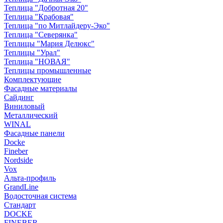
Теплица "Добротная 20"
Теплица "Крабовая"
Теплица "по Митлайдеру-Эко"
Теплица "Северянка"
Теплицы "Мария Делюкс"
Теплицы "Урал"
Теплица "НОВАЯ"
Теплицы промышленные
Комплектующие
Фасадные материалы
Сайдинг
Виниловый
Металлический
WINAL
Фасадные панели
Docke
Fineber
Nordside
Vox
Альта-профиль
GrandLine
Водосточная система
Стандарт
DOCKE
FINEBER