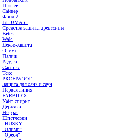
Прочее
Сайвер
Фонд 2
BITUMAST
Средства защиты древесины
Betek
Wald
Декор-защита
Олимп
Палиж
Радуга
Сайтекс
Текс
PROFIWOOD
Защита для бань и саун
Первая линия
FARBITEX
Уайт-спирит
Держава
Нефрас
Шпатлевки
"HUSKY"
"Олимп"
"Ореол"