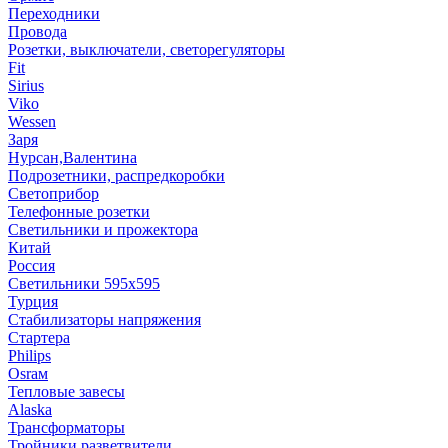
Переходники
Провода
Розетки, выключатели, светорегуляторы
Fit
Sirius
Viko
Wessen
Заря
Нурсан,Валентина
Подрозетники, распредкоробки
Светоприбор
Телефонные розетки
Светильники и прожектора
Китай
Россия
Светильники 595х595
Турция
Стабилизаторы напряжения
Стартера
Philips
Оsrам
Тепловые завесы
Alaska
Трансформаторы
Тройники,разветвители