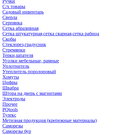
Ручки
С/х товары
Садовый инвентарь
Сверла
Серпянка
Сетка абразивная
Сетка штукатурная,сетка сварная,сетка рабица
Скобы
Стеклорез,градусник
Стремянки
Терки,шпателя
Уголки мебельные, рамные
Уплотнитель
Утеплитель поролоновый
Хомуты
Цифры
Швабра
Штора на дверь с магнитами
Электроды
Прочее
PQtools
Тулекс
Метизная продукция (крепежные материалы)
Саморезы
Саморезы бур