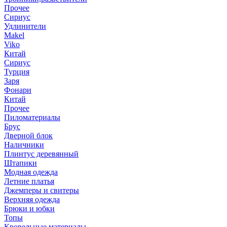
Прочее
Сириус
Удлинители
Makel
Viko
Китай
Сириус
Турция
Заря
Фонари
Китай
Прочее
Пиломатериалы
Брус
Дверной блок
Наличники
Плинтус деревянный
Штапики
Модная одежда
Летние платья
Джемперы и свитеры
Верхняя одежда
Брюки и юбки
Топы
Кровельные материалы