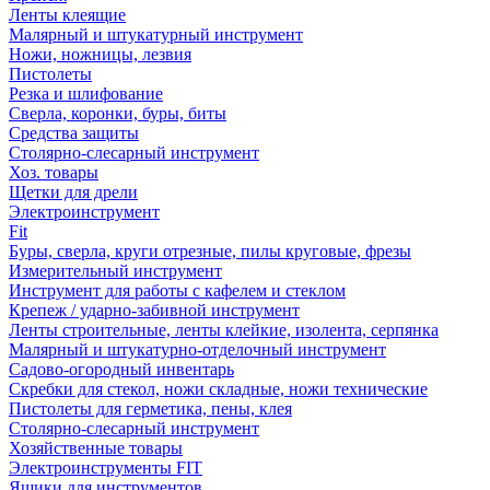
Ленты клеящие
Малярный и штукатурный инструмент
Ножи, ножницы, лезвия
Пистолеты
Резка и шлифование
Сверла, коронки, буры, биты
Средства защиты
Столярно-слесарный инструмент
Хоз. товары
Щетки для дрели
Электроинструмент
Fit
Буры, сверла, круги отрезные, пилы круговые, фрезы
Измерительный инструмент
Инструмент для работы с кафелем и стеклом
Крепеж / ударно-забивной инструмент
Ленты строительные, ленты клейкие, изолента, серпянка
Малярный и штукатурно-отделочный инструмент
Садово-огородный инвентарь
Скребки для стекол, ножи складные, ножи технические
Пистолеты для герметика, пены, клея
Столярно-слесарный инструмент
Хозяйственные товары
Электроинструменты FIT
Ящики для инструментов