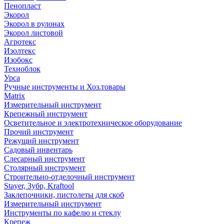
Пенопласт
Экорол
Экорол в рулонах
Экорол листовой
Агротекс
Изолтекс
Изобокс
Техноблок
Урса
Ручные инструменты и Хоз.товары
Matrix
Измерительный инструмент
Крепежный инструмент
Осветительное и электротехническое оборудование
Прочий инструмент
Режущий инструмент
Садовый инвентарь
Слесарный инструмент
Столярный инструмент
Строительно-отделочный инструмент
Stayer, Зубр, Kraftool
Заклепочники, пистолеты для скоб
Измерительный инструмент
Инструменты по кафелю и стеклу
Крепеж