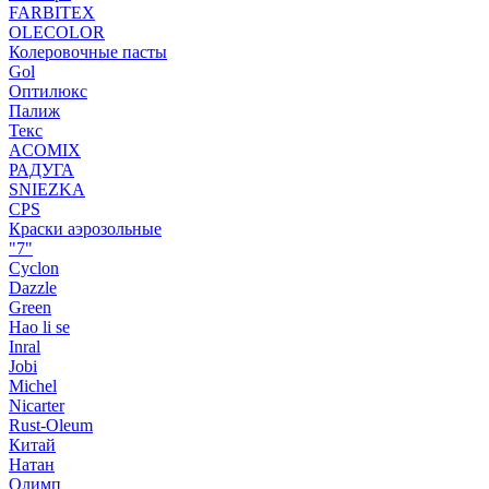
FARBITEX
OLECOLOR
Колеровочные пасты
Gol
Оптилюкс
Палиж
Текс
ACOMIX
РАДУГА
SNIEZKA
CPS
Краски аэрозольные
"7"
Cyclon
Dazzle
Green
Hao li se
Inral
Jobi
Michel
Nicarter
Rust-Oleum
Китай
Натан
Олимп