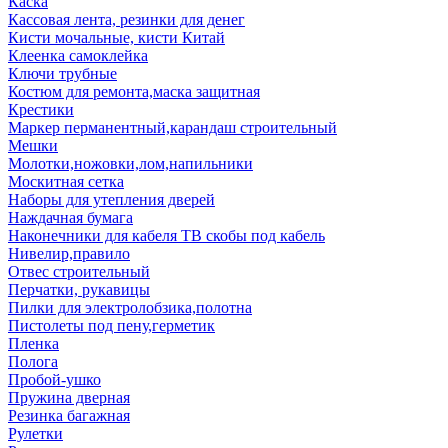
Каска
Кассовая лента, резинки для денег
Кисти мочальные, кисти Китай
Клеенка самоклейка
Ключи трубные
Костюм для ремонта,маска защитная
Крестики
Маркер перманентный,карандаш строительный
Мешки
Молотки,ножовки,лом,напильники
Москитная сетка
Наборы для утепления дверей
Наждачная бумага
Наконечники для кабеля ТВ скобы под кабель
Нивелир,правило
Отвес строительный
Перчатки, рукавицы
Пилки для электролобзика,полотна
Пистолеты под пену,герметик
Пленка
Полога
Пробой-ушко
Пружина дверная
Резинка багажная
Рулетки