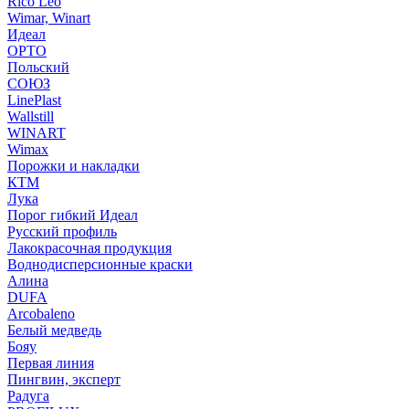
Rico Leo
Wimar, Winart
Идеал
ОРТО
Польский
СОЮЗ
LinePlast
Wallstill
WINART
Wimax
Порожки и накладки
КТМ
Лука
Порог гибкий Идеал
Русский профиль
Лакокрасочная продукция
Воднодисперсионные краски
Алина
DUFA
Arcobaleno
Белый медведь
Бояу
Первая линия
Пингвин, эксперт
Радуга