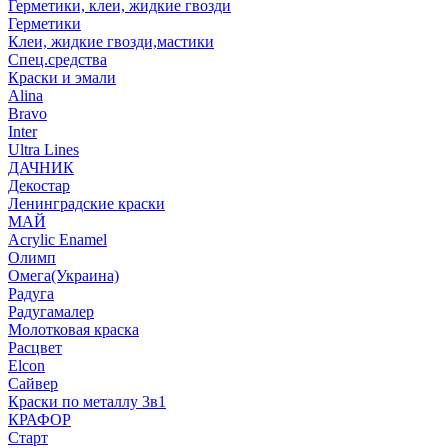
Герметики, клеи, жидкие гвозди
Герметики
Клеи, жидкие гвозди,мастики
Спец.средства
Краски и эмали
Alina
Bravo
Inter
Ultra Lines
ДАЧНИК
Декостар
Ленинградские краски
МАЙ
Acrylic Enamel
Олимп
Омега(Украина)
Радуга
Радугамалер
Молотковая краска
Расцвет
Elcon
Сайвер
Краски по металлу 3в1
КРАФОР
Старт