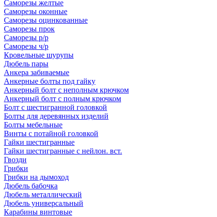
Саморезы желтые
Саморезы оконные
Саморезы оцинкованные
Саморезы прок
Саморезы р/р
Саморезы ч/р
Кровельные шурупы
Дюбель пары
Анкера забиваемые
Анкерные болты под гайку
Анкерный болт с неполным крючком
Анкерный болт с полным крючком
Болт с шестигранной головкой
Болты для деревянных изделий
Болты мебельные
Винты с потайной головкой
Гайки шестигранные
Гайки шестигранные с нейлон. вст.
Гвозди
Грибки
Грибки на дымоход
Дюбель бабочка
Дюбель металлический
Дюбель универсальный
Карабины винтовые