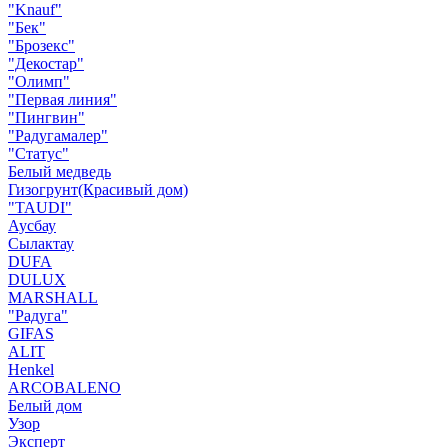
"Knauf"
"Бек"
"Брозекс"
"Декостар"
"Олимп"
"Первая линия"
"Пингвин"
"Радугамалер"
"Статус"
Белый медведь
Гизогрунт(Красивый дом)
"TAUDI"
Аусбау
Сылактау
DUFA
DULUX
MARSHALL
"Радуга"
GIFAS
ALIT
Henkel
ARCOBALENO
Белый дом
Узор
Эксперт