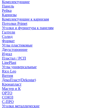
Комплектующие
Панель
Рейка
Карнизы
Комплектующие к карнизам
Потолки Primet
Уголки и фурнитура к панелям
Галтели
Солид
Формат
Углы пластиковые
Двухсторонние
Идеал
Пластал / РСП
LinePlast
Углы универсальные
Rico Leo
Витим
ДекоПласт(Dekostar)
Кронапласт
Мастер и К
ОРТО
СОЮЗ
С-ПРО
Уголки металлические