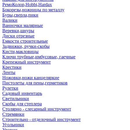
РемоКолор,Hobbi,Hardax
Бокорезы,ножницы по металлу
Буры,сверла,пики
Валики
Ванночки малярные
Веревки,шнуры
Диски отрезные
Емкости строительные
Задвижки, ручки-скобы
Кисти,макловицы
Ключи трубные,имбусовые, гаечные
Крепежный инструмент
Крестики
Ленты
Ножовки,ножи канцеляркие
Пистолеты для пены,герметиков
Рулетки
Садовый инвентарь
Светильники
Скобы для степлера
Столярно - слесарный инструмент
Стремянки
Строительно - отделочный инструмент
Угольники
Уровни