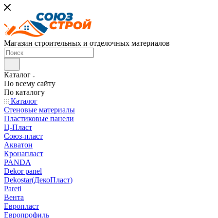
Магазин строительных и отделочных материалов
Каталог
По всему сайту
По каталогу
Каталог
Стеновые материалы
Пластиковые панели
Ц-Пласт
Союз-пласт
Акватон
Кронапласт
PANDA
Dekor panel
Dekostar(ДекоПласт)
Pareti
Вента
Европласт
Европрофиль