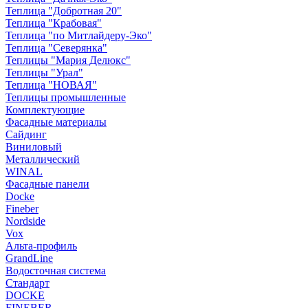
Теплица "Добротная 20"
Теплица "Крабовая"
Теплица "по Митлайдеру-Эко"
Теплица "Северянка"
Теплицы "Мария Делюкс"
Теплицы "Урал"
Теплица "НОВАЯ"
Теплицы промышленные
Комплектующие
Фасадные материалы
Сайдинг
Виниловый
Металлический
WINAL
Фасадные панели
Docke
Fineber
Nordside
Vox
Альта-профиль
GrandLine
Водосточная система
Стандарт
DOCKE
FINEBER