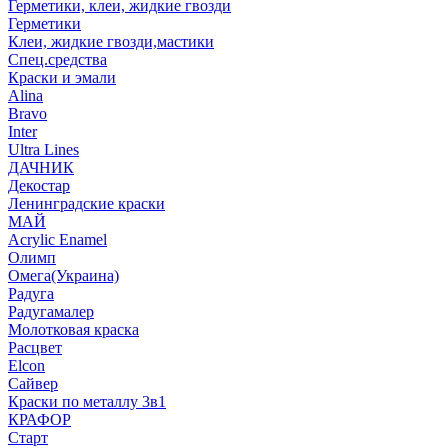
Герметики, клеи, жидкие гвозди
Герметики
Клеи, жидкие гвозди,мастики
Спец.средства
Краски и эмали
Alina
Bravo
Inter
Ultra Lines
ДАЧНИК
Декостар
Ленинградские краски
МАЙ
Acrylic Enamel
Олимп
Омега(Украина)
Радуга
Радугамалер
Молотковая краска
Расцвет
Elcon
Сайвер
Краски по металлу 3в1
КРАФОР
Старт