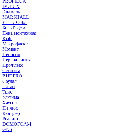
PROFILUX
DULUX
Энамель
MARSHALL
Elastic Color
Белый Дом
Пена монтажная
Rialit
Макрофлекс
Момент
Пеносил
Первая линия
ПроФлекс
Секоном
BUDPRO
Соудал
Титан
Трис
Ультима
Хаусер
П плюс
Канцлер
Реалист
DOMOFOAM
GNS