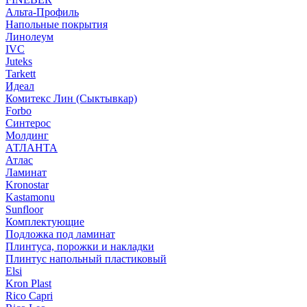
Альта-Профиль
Напольные покрытия
Линолеум
IVC
Juteks
Tarkett
Идеал
Комитекс Лин (Сыктывкар)
Forbo
Синтерос
Молдинг
АТЛАНТА
Атлас
Ламинат
Kronostar
Kastamonu
Sunfloor
Комплектующие
Подложка под ламинат
Плинтуса, порожки и накладки
Плинтус напольный пластиковый
Elsi
Kron Plast
Rico Capri