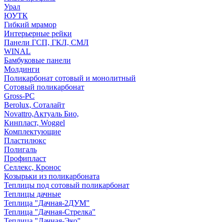
Урал
ЮУТК
Гибкий мрамор
Интерьерные рейки
Панели ГСП, ГКЛ, СМЛ
WINAL
Бамбуковые панели
Молдинги
Поликарбонат сотовый и монолитный
Сотовый поликарбонат
Gross-PC
Berolux, Соталайт
Novattro,Актуаль Био,
Кинпласт, Woggel
Комплектующие
Пластилюкс
Полигаль
Профипласт
Селлекс, Кронос
Козырьки из поликарбоната
Теплицы под сотовый поликарбонат
Теплицы дачные
Теплица "Дачная-2ДУМ"
Теплица "Дачная-Стрелка"
Теплица "Дачная-Эко"