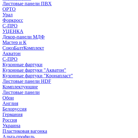
Листовые панели ПВХ
ОРТО
Урал
Форкросс
С-ПРО
УЦЕНКА
Декор-панели МДФ
Мастер и К
СоюзБалтКомплект
Акватон
С-ПРО
Кухонные фартуки
Кухонные фартуки "Акватон"
Кухонные фартуки "Кронапласт"
Листовые панели HDF
Комплектующие
Листовые панели
Обои
Англия
Белоруссия
Германия
Россия
Украина
Пластиковая вагонка
Альта-профиль