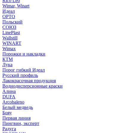
Rico Leo
Wimar, Winart
Идеал
ОРТО
Польский
СОЮЗ
LinePlast
Wallstill
WINART
Wimax
Порожки и накладки
КТМ
Лука
Порог гибкий Идеал
Русский профиль
Лакокрасочная продукция
Воднодисперсионные краски
Алина
DUFA
Arcobaleno
Белый медведь
Бояу
Первая линия
Пингвин, эксперт
Радуга