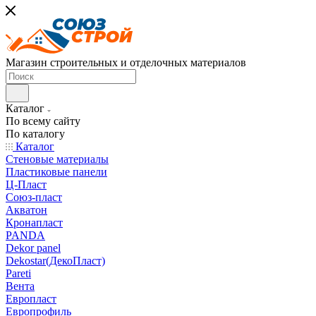
Магазин строительных и отделочных материалов
Каталог
По всему сайту
По каталогу
Каталог
Стеновые материалы
Пластиковые панели
Ц-Пласт
Союз-пласт
Акватон
Кронапласт
PANDA
Dekor panel
Dekostar(ДекоПласт)
Pareti
Вента
Европласт
Европрофиль