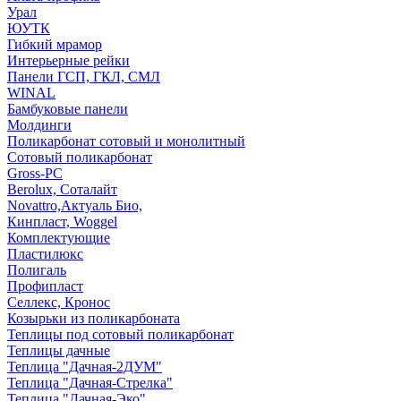
Урал
ЮУТК
Гибкий мрамор
Интерьерные рейки
Панели ГСП, ГКЛ, СМЛ
WINAL
Бамбуковые панели
Молдинги
Поликарбонат сотовый и монолитный
Сотовый поликарбонат
Gross-PC
Berolux, Соталайт
Novattro,Актуаль Био,
Кинпласт, Woggel
Комплектующие
Пластилюкс
Полигаль
Профипласт
Селлекс, Кронос
Козырьки из поликарбоната
Теплицы под сотовый поликарбонат
Теплицы дачные
Теплица "Дачная-2ДУМ"
Теплица "Дачная-Стрелка"
Теплица "Дачная-Эко"