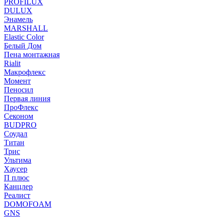
PROFILUX
DULUX
Энамель
MARSHALL
Elastic Color
Белый Дом
Пена монтажная
Rialit
Макрофлекс
Момент
Пеносил
Первая линия
ПроФлекс
Секоном
BUDPRO
Соудал
Титан
Трис
Ультима
Хаусер
П плюс
Канцлер
Реалист
DOMOFOAM
GNS