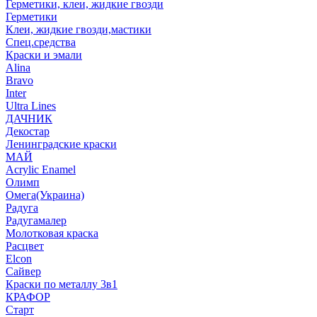
Герметики, клеи, жидкие гвозди
Герметики
Клеи, жидкие гвозди,мастики
Спец.средства
Краски и эмали
Alina
Bravo
Inter
Ultra Lines
ДАЧНИК
Декостар
Ленинградские краски
МАЙ
Acrylic Enamel
Олимп
Омега(Украина)
Радуга
Радугамалер
Молотковая краска
Расцвет
Elcon
Сайвер
Краски по металлу 3в1
КРАФОР
Старт