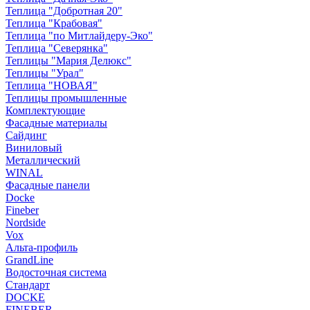
Теплица "Добротная 20"
Теплица "Крабовая"
Теплица "по Митлайдеру-Эко"
Теплица "Северянка"
Теплицы "Мария Делюкс"
Теплицы "Урал"
Теплица "НОВАЯ"
Теплицы промышленные
Комплектующие
Фасадные материалы
Сайдинг
Виниловый
Металлический
WINAL
Фасадные панели
Docke
Fineber
Nordside
Vox
Альта-профиль
GrandLine
Водосточная система
Стандарт
DOCKE
FINEBER