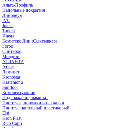
Альта-Профиль
Напольные покрытия
Линолеум
IVC
Juteks
Tarkett
Идеал
Комитекс Лин (Сыктывкар)
Forbo
Синтерос
Молдинг
АТЛАНТА
Атлас
Ламинат
Kronostar
Kastamonu
Sunfloor
Комплектующие
Подложка под ламинат
Плинтуса, порожки и накладки
Плинтус напольный пластиковый
Elsi
Kron Plast
Rico Capri