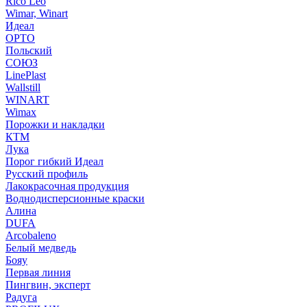
Rico Leo
Wimar, Winart
Идеал
ОРТО
Польский
СОЮЗ
LinePlast
Wallstill
WINART
Wimax
Порожки и накладки
КТМ
Лука
Порог гибкий Идеал
Русский профиль
Лакокрасочная продукция
Воднодисперсионные краски
Алина
DUFA
Arcobaleno
Белый медведь
Бояу
Первая линия
Пингвин, эксперт
Радуга