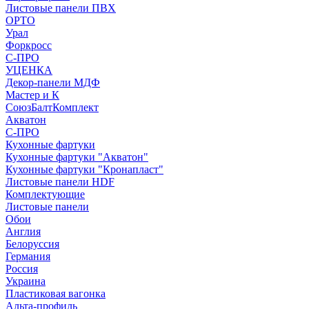
Листовые панели ПВХ
ОРТО
Урал
Форкросс
С-ПРО
УЦЕНКА
Декор-панели МДФ
Мастер и К
СоюзБалтКомплект
Акватон
С-ПРО
Кухонные фартуки
Кухонные фартуки "Акватон"
Кухонные фартуки "Кронапласт"
Листовые панели HDF
Комплектующие
Листовые панели
Обои
Англия
Белоруссия
Германия
Россия
Украина
Пластиковая вагонка
Альта-профиль