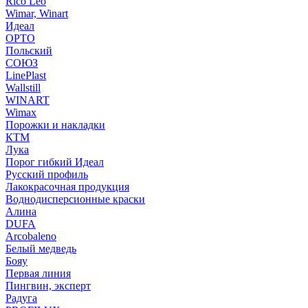
Rico Leo
Wimar, Winart
Идеал
ОРТО
Польский
СОЮЗ
LinePlast
Wallstill
WINART
Wimax
Порожки и накладки
КТМ
Лука
Порог гибкий Идеал
Русский профиль
Лакокрасочная продукция
Воднодисперсионные краски
Алина
DUFA
Arcobaleno
Белый медведь
Бояу
Первая линия
Пингвин, эксперт
Радуга