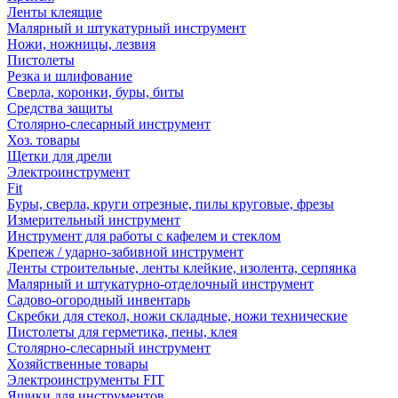
Ленты клеящие
Малярный и штукатурный инструмент
Ножи, ножницы, лезвия
Пистолеты
Резка и шлифование
Сверла, коронки, буры, биты
Средства защиты
Столярно-слесарный инструмент
Хоз. товары
Щетки для дрели
Электроинструмент
Fit
Буры, сверла, круги отрезные, пилы круговые, фрезы
Измерительный инструмент
Инструмент для работы с кафелем и стеклом
Крепеж / ударно-забивной инструмент
Ленты строительные, ленты клейкие, изолента, серпянка
Малярный и штукатурно-отделочный инструмент
Садово-огородный инвентарь
Скребки для стекол, ножи складные, ножи технические
Пистолеты для герметика, пены, клея
Столярно-слесарный инструмент
Хозяйственные товары
Электроинструменты FIT
Ящики для инструментов