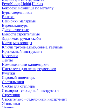
РемоКолор,Hobbi,Hardax
Бокорезы,ножницы по металлу
Буры,сверла,пики
Валики
Ванночки малярные
Веревки,шнуры
Диски отрезные
Емкости строительные
Задвижки, ручки-скобы
Кисти,макловицы
Ключи трубные,имбусовые, гаечные
Крепежный инструмент
Крестики
Ленты
Ножовки,ножи канцеляркие
Пистолеты для пены,герметиков
Рулетки
Садовый инвентарь
Светильники
Скобы для степлера
Столярно - слесарный инструмент
Стремянки
Строительно - отделочный инструмент
Угольники
Уровни