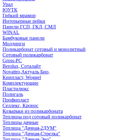
Урал
ЮУТК
Гибкий мрамор
Интерьерные рейки
Панели ГСП, ГКЛ, СМЛ
WINAL
Бамбуковые панели
Молдинги
Поликарбонат сотовый и монолитный
Сотовый поликарбонат
Gross-PC
Berolux, Соталайт
Novattro,Актуаль Био,
Кинпласт, Woggel
Комплектующие
Пластилюкс
Полигаль
Профипласт
Селлекс, Кронос
Козырьки из поликарбоната
Теплицы под сотовый поликарбонат
Теплицы дачные
Теплица "Дачная-2ДУМ"
Теплица "Дачная-Стрелка"
Теплица "Дачная-Эко"