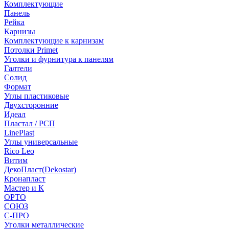
Комплектующие
Панель
Рейка
Карнизы
Комплектующие к карнизам
Потолки Primet
Уголки и фурнитура к панелям
Галтели
Солид
Формат
Углы пластиковые
Двухсторонние
Идеал
Пластал / РСП
LinePlast
Углы универсальные
Rico Leo
Витим
ДекоПласт(Dekostar)
Кронапласт
Мастер и К
ОРТО
СОЮЗ
С-ПРО
Уголки металлические