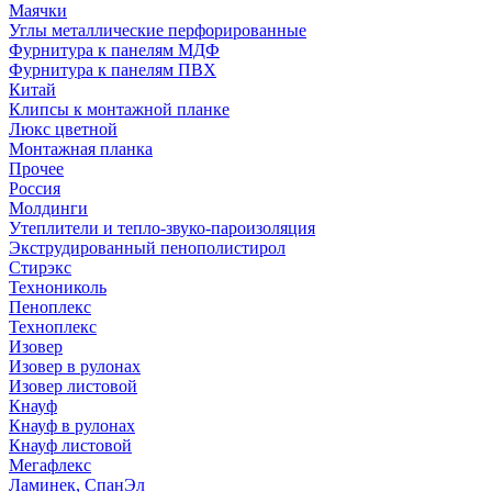
Маячки
Углы металлические перфорированные
Фурнитура к панелям МДФ
Фурнитура к панелям ПВХ
Китай
Клипсы к монтажной планке
Люкс цветной
Монтажная планка
Прочее
Россия
Молдинги
Утеплители и тепло-звуко-пароизоляция
Экструдированный пенополистирол
Стирэкс
Технониколь
Пеноплекс
Техноплекс
Изовер
Изовер в рулонах
Изовер листовой
Кнауф
Кнауф в рулонах
Кнауф листовой
Мегафлекс
Ламинек, СпанЭл