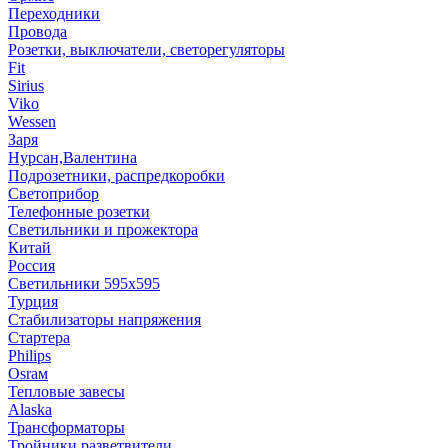
Переходники
Провода
Розетки, выключатели, светорегуляторы
Fit
Sirius
Viko
Wessen
Заря
Нурсан,Валентина
Подрозетники, распредкоробки
Светоприбор
Телефонные розетки
Светильники и прожектора
Китай
Россия
Светильники 595х595
Турция
Стабилизаторы напряжения
Стартера
Philips
Оsrам
Тепловые завесы
Alaska
Трансформаторы
Тройники,разветвители