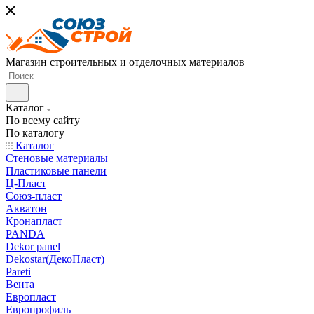
Магазин строительных и отделочных материалов
Каталог
По всему сайту
По каталогу
Каталог
Стеновые материалы
Пластиковые панели
Ц-Пласт
Союз-пласт
Акватон
Кронапласт
PANDA
Dekor panel
Dekostar(ДекоПласт)
Pareti
Вента
Европласт
Европрофиль