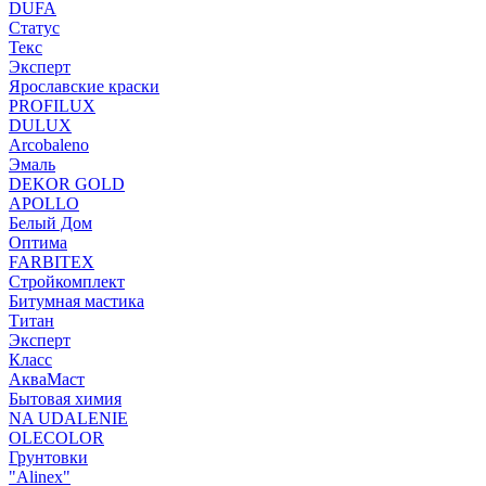
DUFA
Статус
Текс
Эксперт
Ярославские краски
PROFILUX
DULUX
Arcobaleno
Эмаль
DEKOR GOLD
APOLLO
Белый Дом
Оптима
FARBITEX
Стройкомплект
Битумная мастика
Титан
Эксперт
Класс
АкваМаст
Бытовая химия
NA UDALENIE
OLECOLOR
Грунтовки
"Alinex"