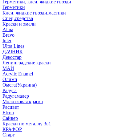
Герметики, клеи, жидкие гвозди
Герметики
Клеи, жидкие гвозди,мастики
Спец.средства
Краски и эмали
Alina
Bravo
Inter
Ultra Lines
ДАЧНИК
Декостар
Ленинградские краски
МАЙ
Acrylic Enamel
Олимп
Омега(Украина)
Радуга
Радугамалер
Молотковая краска
Расцвет
Elcon
Сайвер
Краски по металлу 3в1
КРАФОР
Старт