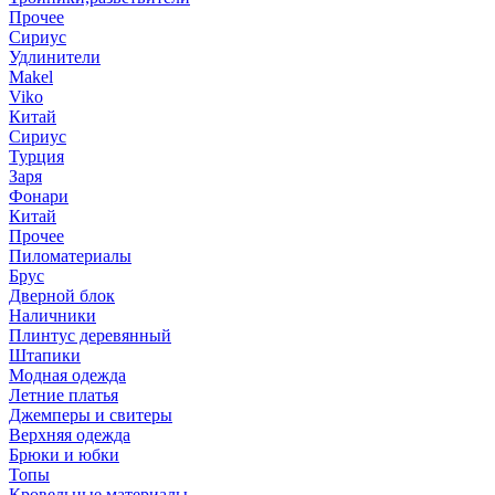
Прочее
Сириус
Удлинители
Makel
Viko
Китай
Сириус
Турция
Заря
Фонари
Китай
Прочее
Пиломатериалы
Брус
Дверной блок
Наличники
Плинтус деревянный
Штапики
Модная одежда
Летние платья
Джемперы и свитеры
Верхняя одежда
Брюки и юбки
Топы
Кровельные материалы