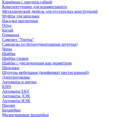
Карабины с предохр.гайкой
Комплектующие для керамогранита
Металлический дюбель для пустотелых конструкций
Муфты для шпильки
Насадки магнитные
Driva
Китай
Германия
Саморез "Улитка"
Саморезы по бетону(монтажные шурупы)
Чопы
Шайбы
Шайбы гровер
Шайбы с увеличенным нар.диаметром
Шпильки
Шурупы мебельные (конфирмат шестигранный)
Электротовары
Автоматы и щитки
KBN
Автоматы EKF
Автоматы ДЭК
Автоматы ИЭК
Прочее
Батарейки
Мизинчиковые батарейки