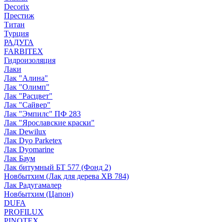
Decorix
Престиж
Титан
Турция
РАДУГА
FARBITEX
Гидроизоляция
Лаки
Лак "Алина"
Лак "Олимп"
Лак "Расцвет"
Лак "Сайвер"
Лак "Эмпилс" ПФ 283
Лак "Ярославские краски"
Лак Dewilux
Лак Dyo Parketex
Лак Dyomarine
Лак Баум
Лак битумный БТ 577 (Фонд 2)
Новбытхим (Лак для дерева ХВ 784)
Лак Радугамалер
Новбытхим (Цапон)
DUFA
PROFILUX
PINOTEX