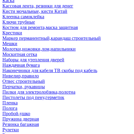
Каска
Кассовая лента, резинки для денег
Кисти мочальные, кисти Китай
Клеенка самоклейка
Ключи трубные
Костюм для ремонта,маска защитная
Крестики
Маркер перманентный,карандаш строительный
Мешки
Молотки,ножовки,лом,напильники
Москитная сетка
Наборы для утепления дверей
Наждачная бумага
Наконечники для кабеля ТВ скобы под кабель
Нивелир,правило
Отвес строительный
Перчатки, рукавицы
Пилки для электролобзика,полотна
Пистолеты под пену,герметик
Пленка
Полога
Пробой-ушко
Пружина дверная
Резинка багажная
Рулетки