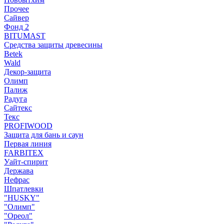
Прочее
Сайвер
Фонд 2
BITUMAST
Средства защиты древесины
Betek
Wald
Декор-защита
Олимп
Палиж
Радуга
Сайтекс
Текс
PROFIWOOD
Защита для бань и саун
Первая линия
FARBITEX
Уайт-спирит
Держава
Нефрас
Шпатлевки
"HUSKY"
"Олимп"
"Ореол"