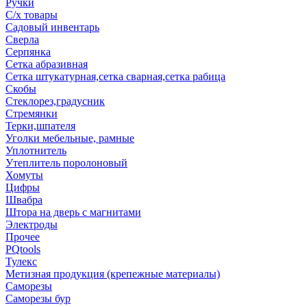
Ручки
С/х товары
Садовый инвентарь
Сверла
Серпянка
Сетка абразивная
Сетка штукатурная,сетка сварная,сетка рабица
Скобы
Стеклорез,градусник
Стремянки
Терки,шпателя
Уголки мебельные, рамные
Уплотнитель
Утеплитель поролоновый
Хомуты
Цифры
Швабра
Штора на дверь с магнитами
Электроды
Прочее
PQtools
Тулекс
Метизная продукция (крепежные материалы)
Саморезы
Саморезы бур