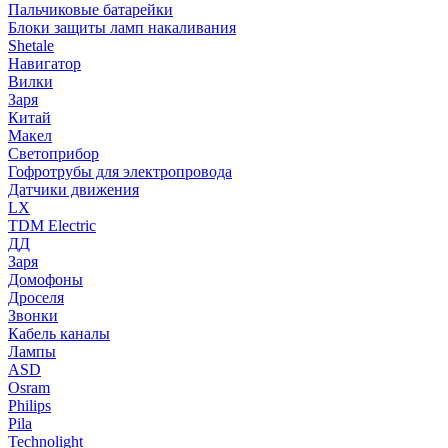
Пальчиковые батарейки
Блоки защиты ламп накаливания
Shetale
Навигатор
Вилки
Заря
Китай
Макел
Светоприбор
Гофротрубы для электропровода
Датчики движения
LX
TDM Electric
ДД
Заря
Домофоны
Дроселя
Звонки
Кабель каналы
Лампы
ASD
Osram
Philips
Pila
Technolight