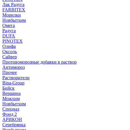
Лак Радуга
FARBITEX
Морилки
Новбытхим
Омега
Радуга
DUFA
PINOTEX
Олифа
Оксоль
Сайвер
Противоморозные добавки в раствор
Антимороз
Прочее
Растворители
Bina-Group
Бийск
Вершина
Можхим
Новбытхим
Спецназ
Фонд 2
АРИКОН
Серебрянка
Новбытхим