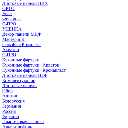
Листовые панели ПВХ
ОРТО
Урал
Форкросс
С-ПРО
УЦЕНКА
Декор-панели МДФ
Мастер и К
СоюзБалтКомплект
Акватон
С-ПРО
Кухонные фартуки
Кухонные фартуки "Акватон"
Кухонные фартуки "Кронапласт"
Листовые панели HDF
Комплектующие
Листовые панели
Обои
Англия
Белоруссия
Германия
Россия
Украина
Пластиковая вагонка
Альта-профиль