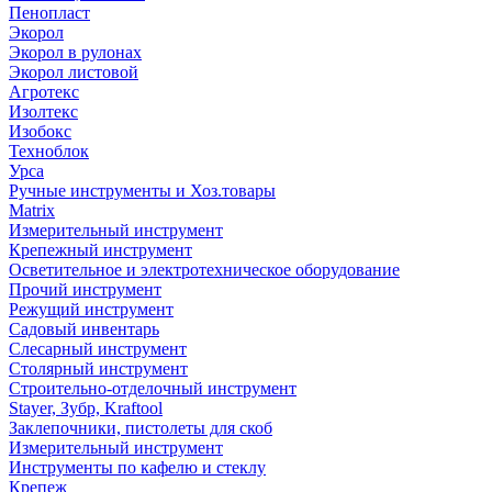
Пенопласт
Экорол
Экорол в рулонах
Экорол листовой
Агротекс
Изолтекс
Изобокс
Техноблок
Урса
Ручные инструменты и Хоз.товары
Matrix
Измерительный инструмент
Крепежный инструмент
Осветительное и электротехническое оборудование
Прочий инструмент
Режущий инструмент
Садовый инвентарь
Слесарный инструмент
Столярный инструмент
Строительно-отделочный инструмент
Stayer, Зубр, Kraftool
Заклепочники, пистолеты для скоб
Измерительный инструмент
Инструменты по кафелю и стеклу
Крепеж