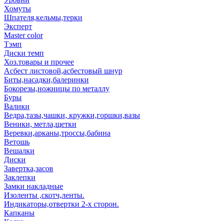
Хомуты
Шпателя,кельмы,терки
Эксперт
Master color
Тэмп
Диски темп
Хоз.товары и прочее
Асбест листовой,асбестовый шнур
Биты,насадки,балеринки
Бокорезы,ножницы по металлу
Буры
Валики
Ведра,тазы,чашки, кружки,горшки,вазы
Веники, метла,щетки
Веревки,арканы,троссы,бабина
Ветошь
Вешалки
Диски
Завертка,засов
Заклепки
Замки накладные
Изоленты ,скотч,ленты.
Индикаторы,отвертки 2-х сторон.
Капканы