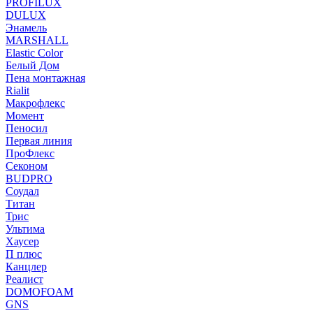
PROFILUX
DULUX
Энамель
MARSHALL
Elastic Color
Белый Дом
Пена монтажная
Rialit
Макрофлекс
Момент
Пеносил
Первая линия
ПроФлекс
Секоном
BUDPRO
Соудал
Титан
Трис
Ультима
Хаусер
П плюс
Канцлер
Реалист
DOMOFOAM
GNS