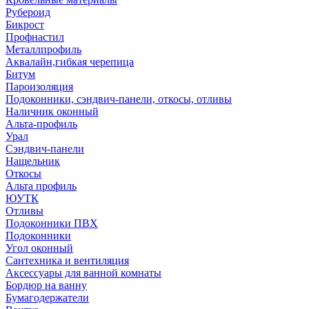
Рубероид
Бикрост
Профнастил
Металлпрофиль
Аквалайн,гибкая черепица
Битум
Пароизоляция
Подоконники, сэндвич-панели, откосы, отливы
Наличник оконный
Альта-профиль
Урал
Сэндвич-панели
Нащельник
Откосы
Альта профиль
ЮУТК
Отливы
Подоконники ПВХ
Подоконники
Угол оконный
Сантехника и вентиляция
Аксессуары для ванной комнаты
Бордюр на ванну
Бумагодержатели