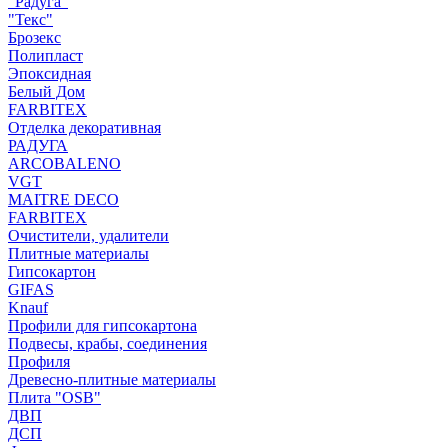
"Радуга"
"Текс"
Брозекс
Полипласт
Эпоксидная
Белый Дом
FARBITEX
Отделка декоративная
РАДУГА
ARCOBALENO
VGT
MAITRE DECO
FARBITEX
Очистители, удалители
Плитные материалы
Гипсокартон
GIFAS
Knauf
Профили для гипсокартона
Подвесы, крабы, соединения
Профиля
Древесно-плитные материалы
Плита "OSB"
ДВП
ДСП