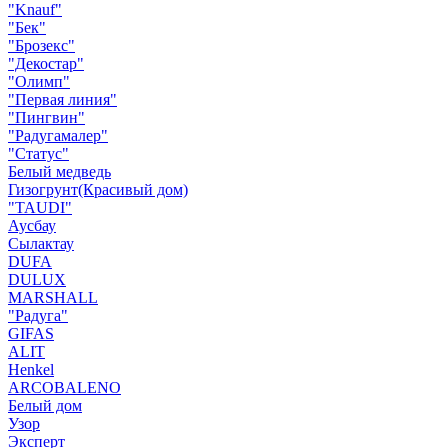
"Knauf"
"Бек"
"Брозекс"
"Декостар"
"Олимп"
"Первая линия"
"Пингвин"
"Радугамалер"
"Статус"
Белый медведь
Гизогрунт(Красивый дом)
"TAUDI"
Аусбау
Сылактау
DUFA
DULUX
MARSHALL
"Радуга"
GIFAS
ALIT
Henkel
ARCOBALENO
Белый дом
Узор
Эксперт