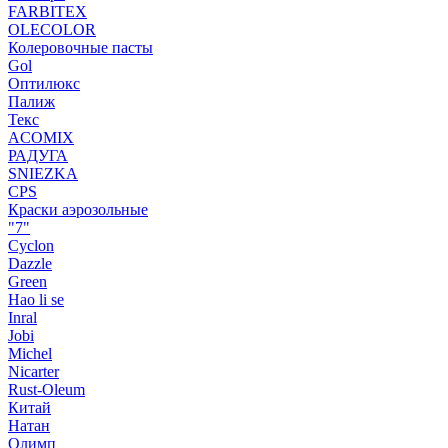
FARBITEX
OLECOLOR
Колеровочные пасты
Gol
Оптилюкс
Палиж
Текс
ACOMIX
РАДУГА
SNIEZKA
CPS
Краски аэрозольные
"7"
Cyclon
Dazzle
Green
Hao li se
Inral
Jobi
Michel
Nicarter
Rust-Oleum
Китай
Натан
Олимп