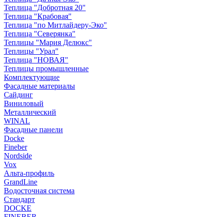
Теплица "Добротная 20"
Теплица "Крабовая"
Теплица "по Митлайдеру-Эко"
Теплица "Северянка"
Теплицы "Мария Делюкс"
Теплицы "Урал"
Теплица "НОВАЯ"
Теплицы промышленные
Комплектующие
Фасадные материалы
Сайдинг
Виниловый
Металлический
WINAL
Фасадные панели
Docke
Fineber
Nordside
Vox
Альта-профиль
GrandLine
Водосточная система
Стандарт
DOCKE
FINEBER