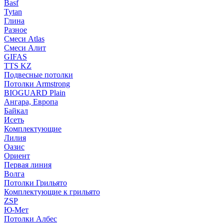
Basf
Tytan
Глина
Разное
Смеси Atlas
Смеси Алит
GIFAS
TTS KZ
Подвесные потолки
Потолки Armstrong
BIOGUARD Plain
Ангара, Европа
Байкал
Исеть
Комплектующие
Лилия
Оазис
Ориент
Первая линия
Волга
Потолки Грильято
Комплектующие к грильято
ZSP
Ю-Мет
Потолки Албес