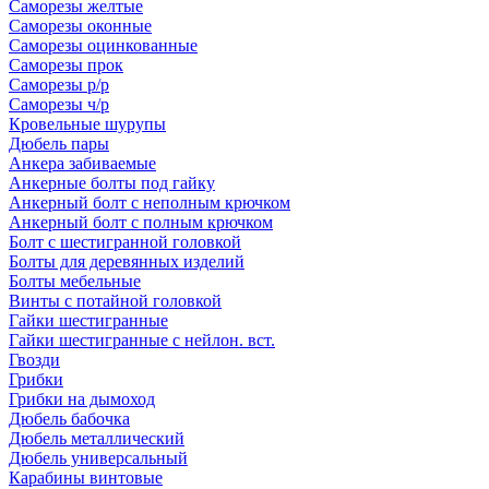
Саморезы желтые
Саморезы оконные
Саморезы оцинкованные
Саморезы прок
Саморезы р/р
Саморезы ч/р
Кровельные шурупы
Дюбель пары
Анкера забиваемые
Анкерные болты под гайку
Анкерный болт с неполным крючком
Анкерный болт с полным крючком
Болт с шестигранной головкой
Болты для деревянных изделий
Болты мебельные
Винты с потайной головкой
Гайки шестигранные
Гайки шестигранные с нейлон. вст.
Гвозди
Грибки
Грибки на дымоход
Дюбель бабочка
Дюбель металлический
Дюбель универсальный
Карабины винтовые