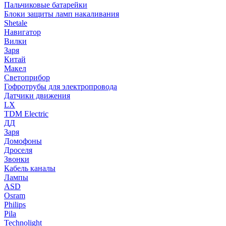
Пальчиковые батарейки
Блоки защиты ламп накаливания
Shetale
Навигатор
Вилки
Заря
Китай
Макел
Светоприбор
Гофротрубы для электропровода
Датчики движения
LX
TDM Electric
ДД
Заря
Домофоны
Дроселя
Звонки
Кабель каналы
Лампы
ASD
Osram
Philips
Pila
Technolight