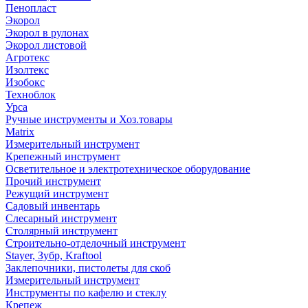
Пенопласт
Экорол
Экорол в рулонах
Экорол листовой
Агротекс
Изолтекс
Изобокс
Техноблок
Урса
Ручные инструменты и Хоз.товары
Matrix
Измерительный инструмент
Крепежный инструмент
Осветительное и электротехническое оборудование
Прочий инструмент
Режущий инструмент
Садовый инвентарь
Слесарный инструмент
Столярный инструмент
Строительно-отделочный инструмент
Stayer, Зубр, Kraftool
Заклепочники, пистолеты для скоб
Измерительный инструмент
Инструменты по кафелю и стеклу
Крепеж