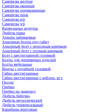
Саморезы желтые
Саморезы оконные
Саморезы оцинкованные
Саморезы прок
Саморезы р/р
Саморезы ч/р
Кровельные шурупы
Дюбель пары
Анкера забиваемые
Анкерные болты под гайку
Анкерный болт с неполным крючком
Анкерный болт с полным крючком
Болт с шестигранной головкой
Болты для деревянных изделий
Болты мебельные
Винты с потайной головкой
Гайки шестигранные
Гайки шестигранные с нейлон. вст.
Гвозди
Грибки
Грибки на дымоход
Дюбель бабочка
Дюбель металлический
Дюбель универсальный
Карабины винтовые