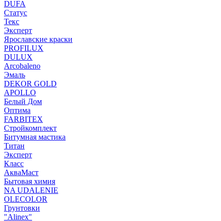
DUFA
Статус
Текс
Эксперт
Ярославские краски
PROFILUX
DULUX
Arcobaleno
Эмаль
DEKOR GOLD
APOLLO
Белый Дом
Оптима
FARBITEX
Стройкомплект
Битумная мастика
Титан
Эксперт
Класс
АкваМаст
Бытовая химия
NA UDALENIE
OLECOLOR
Грунтовки
"Alinex"