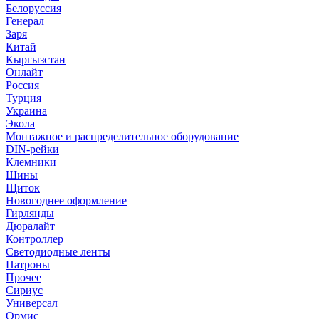
Белоруссия
Генерал
Заря
Китай
Кыргызстан
Онлайт
Россия
Турция
Украина
Экола
Монтажное и распределительное оборудование
DIN-рейки
Клемники
Шины
Щиток
Новогоднее оформление
Гирлянды
Дюралайт
Контроллер
Светодиодные ленты
Патроны
Прочее
Сириус
Универсал
Ормис