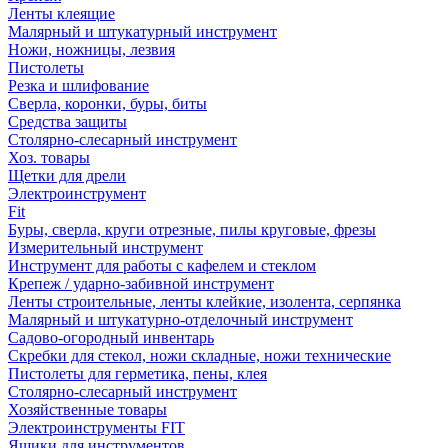
Ленты клеящие
Малярный и штукатурный инструмент
Ножи, ножницы, лезвия
Пистолеты
Резка и шлифование
Сверла, коронки, буры, биты
Средства защиты
Столярно-слесарный инструмент
Хоз. товары
Щетки для дрели
Электроинструмент
Fit
Буры, сверла, круги отрезные, пилы круговые, фрезы
Измерительный инструмент
Инструмент для работы с кафелем и стеклом
Крепеж / ударно-забивной инструмент
Ленты строительные, ленты клейкие, изолента, серпянка
Малярный и штукатурно-отделочный инструмент
Садово-огородный инвентарь
Скребки для стекол, ножи складные, ножи технические
Пистолеты для герметика, пены, клея
Столярно-слесарный инструмент
Хозяйственные товары
Электроинструменты FIT
Ящики для инструментов