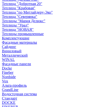
Теплица "Добротная 20"
Теплица "Крабовая"
Теплица "по Митлайдеру-Эко"
Теплица "Северянка"
Теплицы "Мария Делюкс"
Теплицы "Урал"
Теплица "НОВАЯ"
Теплицы промышленные
Комплектующие
Фасадные материалы
Сайдинг
Виниловый
Металлический
WINAL
Фасадные панели
Docke
Fineber
Nordside
Vox
Альта-профиль
GrandLine
Водосточная система
Стандарт
DOCKE
FINEBER