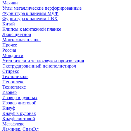
Маячки
Углы металлические перфорированные
Фурнитура к панелям МДФ
Фурнитура к панелям ПВХ
Китай
Клипсы к монтажной планке
Люкс цветной
Монтажная планка
Прочее
Россия
Молдинги
Утеплители и тепло-звуко-пароизоляция
Экструдированный пенополистирол
Стирэкс
Технониколь
Пеноплекс
Техноплекс
Изовер
Изовер в рулонах
Изовер листовой
Кнауф
Кнауф в рулонах
Кнауф листовой
Мегафлекс
Ламинек, СпанЭл