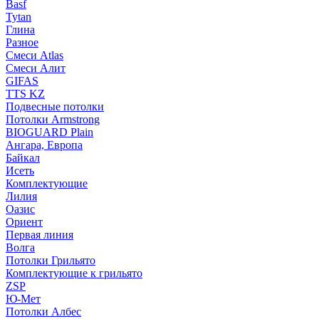
Basf
Tytan
Глина
Разное
Смеси Atlas
Смеси Алит
GIFAS
TTS KZ
Подвесные потолки
Потолки Armstrong
BIOGUARD Plain
Ангара, Европа
Байкал
Исеть
Комплектующие
Лилия
Оазис
Ориент
Первая линия
Волга
Потолки Грильято
Комплектующие к грильято
ZSP
Ю-Мет
Потолки Албес