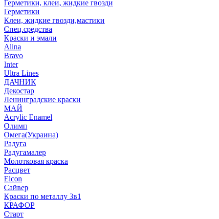
Герметики, клеи, жидкие гвозди
Герметики
Клеи, жидкие гвозди,мастики
Спец.средства
Краски и эмали
Alina
Bravo
Inter
Ultra Lines
ДАЧНИК
Декостар
Ленинградские краски
МАЙ
Acrylic Enamel
Олимп
Омега(Украина)
Радуга
Радугамалер
Молотковая краска
Расцвет
Elcon
Сайвер
Краски по металлу 3в1
КРАФОР
Старт