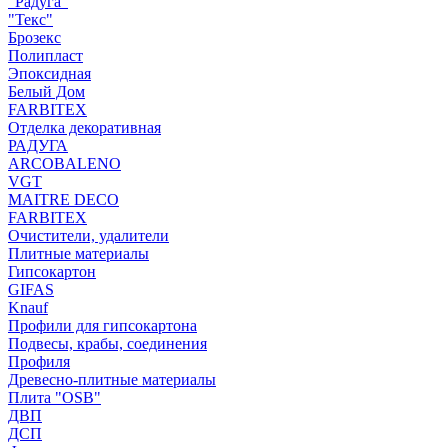
"Радуга"
"Текс"
Брозекс
Полипласт
Эпоксидная
Белый Дом
FARBITEX
Отделка декоративная
РАДУГА
ARCOBALENO
VGT
MAITRE DECO
FARBITEX
Очистители, удалители
Плитные материалы
Гипсокартон
GIFAS
Knauf
Профили для гипсокартона
Подвесы, крабы, соединения
Профиля
Древесно-плитные материалы
Плита "OSB"
ДВП
ДСП