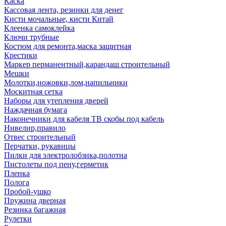
Каска
Кассовая лента, резинки для денег
Кисти мочальные, кисти Китай
Клеенка самоклейка
Ключи трубные
Костюм для ремонта,маска защитная
Крестики
Маркер перманентный,карандаш строительный
Мешки
Молотки,ножовки,лом,напильники
Москитная сетка
Наборы для утепления дверей
Наждачная бумага
Наконечники для кабеля ТВ скобы под кабель
Нивелир,правило
Отвес строительный
Перчатки, рукавицы
Пилки для электролобзика,полотна
Пистолеты под пену,герметик
Пленка
Полога
Пробой-ушко
Пружина дверная
Резинка багажная
Рулетки