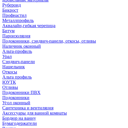
Рубероид
Бикрост
Профнастил
Металлпрофиль
Аквалайн,гибкая черепица
Битум
Пароизоляция
Подоконники, сэндвич-панели, откосы, отливы
Наличник оконный
Альта-профиль
Урал
Сэндвич-панели
Нащельник
Откосы
Альта профиль
ЮУТК
Отливы
Подоконники ПВХ
Подоконники
Угол оконный
Сантехника и вентиляция
Аксессуары для ванной комнаты
Бордюр на ванну
Бумагодержатели