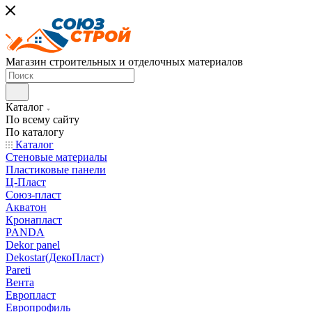
Магазин строительных и отделочных материалов
Каталог
По всему сайту
По каталогу
Каталог
Стеновые материалы
Пластиковые панели
Ц-Пласт
Союз-пласт
Акватон
Кронапласт
PANDA
Dekor panel
Dekostar(ДекоПласт)
Pareti
Вента
Европласт
Европрофиль