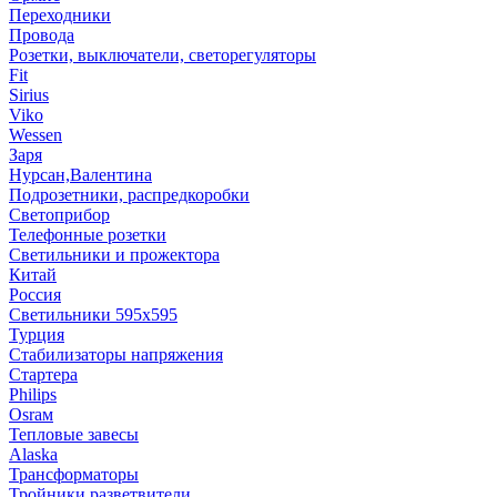
Переходники
Провода
Розетки, выключатели, светорегуляторы
Fit
Sirius
Viko
Wessen
Заря
Нурсан,Валентина
Подрозетники, распредкоробки
Светоприбор
Телефонные розетки
Светильники и прожектора
Китай
Россия
Светильники 595х595
Турция
Стабилизаторы напряжения
Стартера
Philips
Оsrам
Тепловые завесы
Alaska
Трансформаторы
Тройники,разветвители