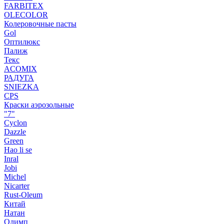
FARBITEX
OLECOLOR
Колеровочные пасты
Gol
Оптилюкс
Палиж
Текс
ACOMIX
РАДУГА
SNIEZKA
CPS
Краски аэрозольные
"7"
Cyclon
Dazzle
Green
Hao li se
Inral
Jobi
Michel
Nicarter
Rust-Oleum
Китай
Натан
Олимп