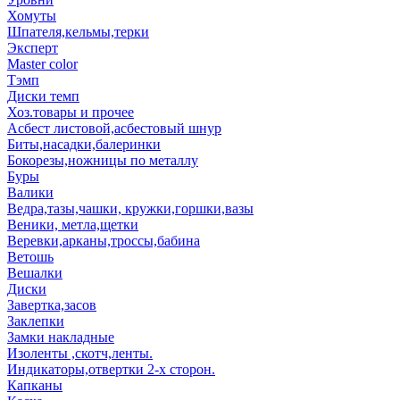
Хомуты
Шпателя,кельмы,терки
Эксперт
Master color
Тэмп
Диски темп
Хоз.товары и прочее
Асбест листовой,асбестовый шнур
Биты,насадки,балеринки
Бокорезы,ножницы по металлу
Буры
Валики
Ведра,тазы,чашки, кружки,горшки,вазы
Веники, метла,щетки
Веревки,арканы,троссы,бабина
Ветошь
Вешалки
Диски
Завертка,засов
Заклепки
Замки накладные
Изоленты ,скотч,ленты.
Индикаторы,отвертки 2-х сторон.
Капканы