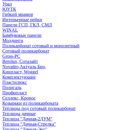
Урал
ЮУТК
Гибкий мрамор
Интерьерные рейки
Панели ГСП, ГКЛ, СМЛ
WINAL
Бамбуковые панели
Молдинги
Поликарбонат сотовый и монолитный
Сотовый поликарбонат
Gross-PC
Berolux, Соталайт
Novattro,Актуаль Био,
Кинпласт, Woggel
Комплектующие
Пластилюкс
Полигаль
Профипласт
Селлекс, Кронос
Козырьки из поликарбоната
Теплицы под сотовый поликарбонат
Теплицы дачные
Теплица "Дачная-2ДУМ"
Теплица "Дачная-Стрелка"
Теплица "Дачная-Эко"