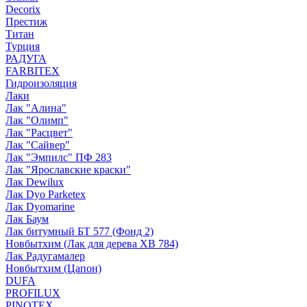
Decorix
Престиж
Титан
Турция
РАДУГА
FARBITEX
Гидроизоляция
Лаки
Лак "Алина"
Лак "Олимп"
Лак "Расцвет"
Лак "Сайвер"
Лак "Эмпилс" ПФ 283
Лак "Ярославские краски"
Лак Dewilux
Лак Dyo Parketex
Лак Dyomarine
Лак Баум
Лак битумный БТ 577 (Фонд 2)
Новбытхим (Лак для дерева ХВ 784)
Лак Радугамалер
Новбытхим (Цапон)
DUFA
PROFILUX
PINOTEX