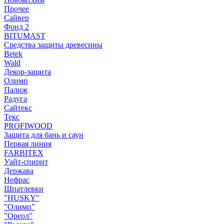
Прочее
Сайвер
Фонд 2
BITUMAST
Средства защиты древесины
Betek
Wald
Декор-защита
Олимп
Палиж
Радуга
Сайтекс
Текс
PROFIWOOD
Защита для бань и саун
Первая линия
FARBITEX
Уайт-спирит
Держава
Нефрас
Шпатлевки
"HUSKY"
"Олимп"
"Ореол"