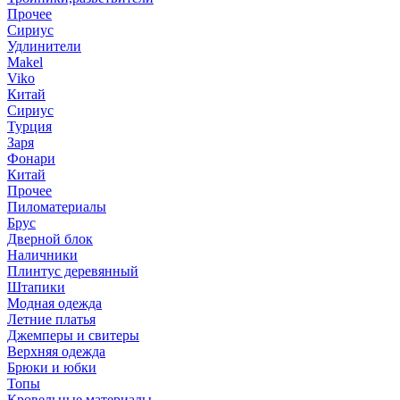
Прочее
Сириус
Удлинители
Makel
Viko
Китай
Сириус
Турция
Заря
Фонари
Китай
Прочее
Пиломатериалы
Брус
Дверной блок
Наличники
Плинтус деревянный
Штапики
Модная одежда
Летние платья
Джемперы и свитеры
Верхняя одежда
Брюки и юбки
Топы
Кровельные материалы