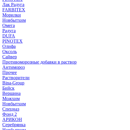
Лак Радуга
FARBITEX
Морилки
Новбытхим
Омега
Радуга
DUFA
PINOTEX
Олифа
Оксоль
Сайвер
Противоморозные добавки в раствор
Антимороз
Прочее
Растворители
Bina-Group
Бийск
Вершина
Можхим
Новбытхим
Спецназ
Фонд 2
АРИКОН
Серебрянка
Новбытхим