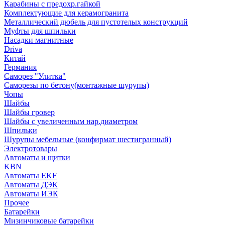
Карабины с предохр.гайкой
Комплектующие для керамогранита
Металлический дюбель для пустотелых конструкций
Муфты для шпильки
Насадки магнитные
Driva
Китай
Германия
Саморез "Улитка"
Саморезы по бетону(монтажные шурупы)
Чопы
Шайбы
Шайбы гровер
Шайбы с увеличенным нар.диаметром
Шпильки
Шурупы мебельные (конфирмат шестигранный)
Электротовары
Автоматы и щитки
KBN
Автоматы EKF
Автоматы ДЭК
Автоматы ИЭК
Прочее
Батарейки
Мизинчиковые батарейки