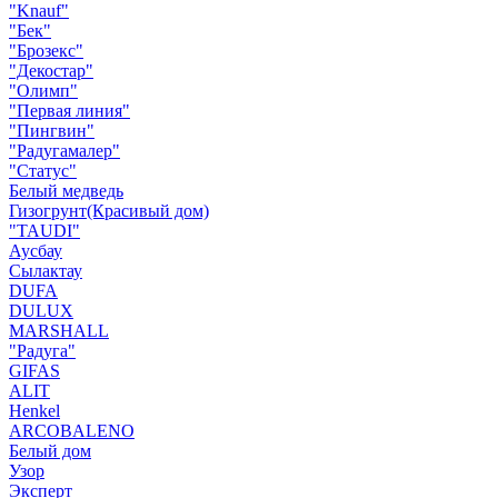
"Knauf"
"Бек"
"Брозекс"
"Декостар"
"Олимп"
"Первая линия"
"Пингвин"
"Радугамалер"
"Статус"
Белый медведь
Гизогрунт(Красивый дом)
"TAUDI"
Аусбау
Сылактау
DUFA
DULUX
MARSHALL
"Радуга"
GIFAS
ALIT
Henkel
ARCOBALENO
Белый дом
Узор
Эксперт