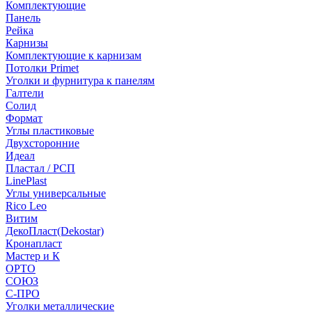
Комплектующие
Панель
Рейка
Карнизы
Комплектующие к карнизам
Потолки Primet
Уголки и фурнитура к панелям
Галтели
Солид
Формат
Углы пластиковые
Двухсторонние
Идеал
Пластал / РСП
LinePlast
Углы универсальные
Rico Leo
Витим
ДекоПласт(Dekostar)
Кронапласт
Мастер и К
ОРТО
СОЮЗ
С-ПРО
Уголки металлические