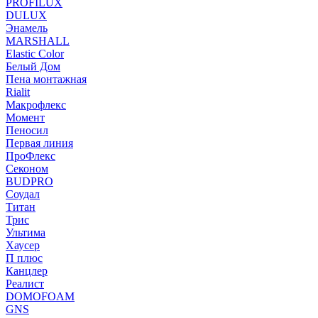
PROFILUX
DULUX
Энамель
MARSHALL
Elastic Color
Белый Дом
Пена монтажная
Rialit
Макрофлекс
Момент
Пеносил
Первая линия
ПроФлекс
Секоном
BUDPRO
Соудал
Титан
Трис
Ультима
Хаусер
П плюс
Канцлер
Реалист
DOMOFOAM
GNS