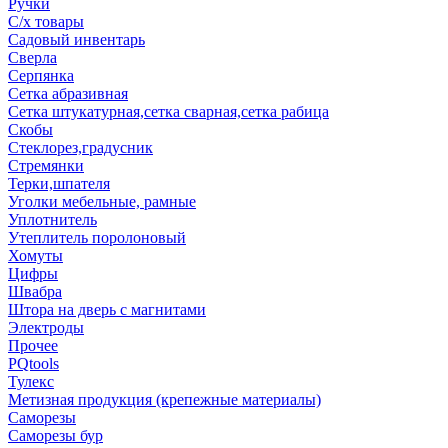
Ручки
С/х товары
Садовый инвентарь
Сверла
Серпянка
Сетка абразивная
Сетка штукатурная,сетка сварная,сетка рабица
Скобы
Стеклорез,градусник
Стремянки
Терки,шпателя
Уголки мебельные, рамные
Уплотнитель
Утеплитель поролоновый
Хомуты
Цифры
Швабра
Штора на дверь с магнитами
Электроды
Прочее
PQtools
Тулекс
Метизная продукция (крепежные материалы)
Саморезы
Саморезы бур