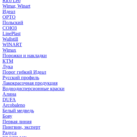
Rico Leo
Wimar, Winart
Идеал
ОРТО
Польский
СОЮЗ
LinePlast
Wallstill
WINART
Wimax
Порожки и накладки
КТМ
Лука
Порог гибкий Идеал
Русский профиль
Лакокрасочная продукция
Воднодисперсионные краски
Алина
DUFA
Arcobaleno
Белый медведь
Бояу
Первая линия
Пингвин, эксперт
Радуга