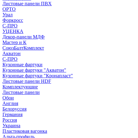
Листовые панели ПВХ
ОРТО
Урал
Форкросс
С-ПРО
УЦЕНКА
Декор-панели МДФ
Мастер и К
СоюзБалтКомплект
Акватон
С-ПРО
Кухонные фартуки
Кухонные фартуки "Акватон"
Кухонные фартуки "Кронапласт"
Листовые панели HDF
Комплектующие
Листовые панели
Обои
Англия
Белоруссия
Германия
Россия
Украина
Пластиковая вагонка
Альта-профиль