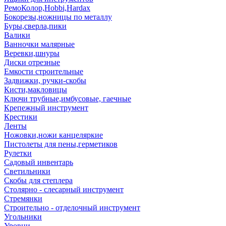
РемоКолор,Hobbi,Hardax
Бокорезы,ножницы по металлу
Буры,сверла,пики
Валики
Ванночки малярные
Веревки,шнуры
Диски отрезные
Емкости строительные
Задвижки, ручки-скобы
Кисти,макловицы
Ключи трубные,имбусовые, гаечные
Крепежный инструмент
Крестики
Ленты
Ножовки,ножи канцеляркие
Пистолеты для пены,герметиков
Рулетки
Садовый инвентарь
Светильники
Скобы для степлера
Столярно - слесарный инструмент
Стремянки
Строительно - отделочный инструмент
Угольники
Уровни