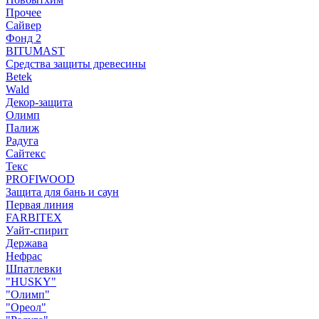
Прочее
Сайвер
Фонд 2
BITUMAST
Средства защиты древесины
Betek
Wald
Декор-защита
Олимп
Палиж
Радуга
Сайтекс
Текс
PROFIWOOD
Защита для бань и саун
Первая линия
FARBITEX
Уайт-спирит
Держава
Нефрас
Шпатлевки
"HUSKY"
"Олимп"
"Ореол"