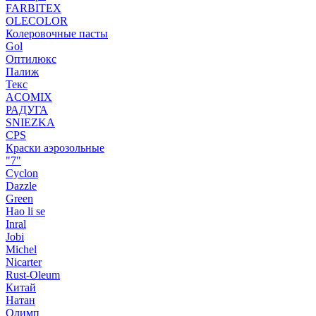
FARBITEX
OLECOLOR
Колеровочные пасты
Gol
Оптилюкс
Палиж
Текс
ACOMIX
РАДУГА
SNIEZKA
CPS
Краски аэрозольные
"7"
Cyclon
Dazzle
Green
Hao li se
Inral
Jobi
Michel
Nicarter
Rust-Oleum
Китай
Натан
Олимп