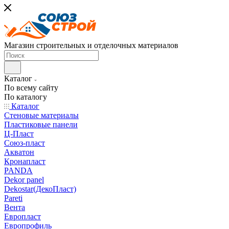
Магазин строительных и отделочных материалов
Каталог
По всему сайту
По каталогу
Каталог
Стеновые материалы
Пластиковые панели
Ц-Пласт
Союз-пласт
Акватон
Кронапласт
PANDA
Dekor panel
Dekostar(ДекоПласт)
Pareti
Вента
Европласт
Европрофиль