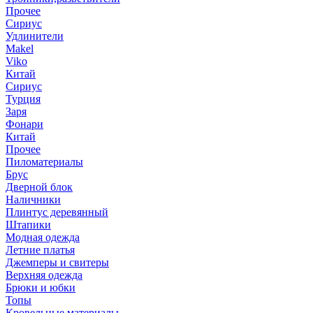
Прочее
Сириус
Удлинители
Makel
Viko
Китай
Сириус
Турция
Заря
Фонари
Китай
Прочее
Пиломатериалы
Брус
Дверной блок
Наличники
Плинтус деревянный
Штапики
Модная одежда
Летние платья
Джемперы и свитеры
Верхняя одежда
Брюки и юбки
Топы
Кровельные материалы