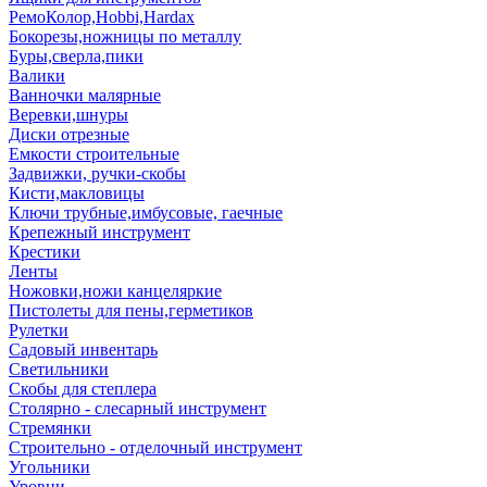
РемоКолор,Hobbi,Hardax
Бокорезы,ножницы по металлу
Буры,сверла,пики
Валики
Ванночки малярные
Веревки,шнуры
Диски отрезные
Емкости строительные
Задвижки, ручки-скобы
Кисти,макловицы
Ключи трубные,имбусовые, гаечные
Крепежный инструмент
Крестики
Ленты
Ножовки,ножи канцеляркие
Пистолеты для пены,герметиков
Рулетки
Садовый инвентарь
Светильники
Скобы для степлера
Столярно - слесарный инструмент
Стремянки
Строительно - отделочный инструмент
Угольники
Уровни