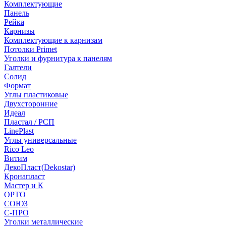
Комплектующие
Панель
Рейка
Карнизы
Комплектующие к карнизам
Потолки Primet
Уголки и фурнитура к панелям
Галтели
Солид
Формат
Углы пластиковые
Двухсторонние
Идеал
Пластал / РСП
LinePlast
Углы универсальные
Rico Leo
Витим
ДекоПласт(Dekostar)
Кронапласт
Мастер и К
ОРТО
СОЮЗ
С-ПРО
Уголки металлические