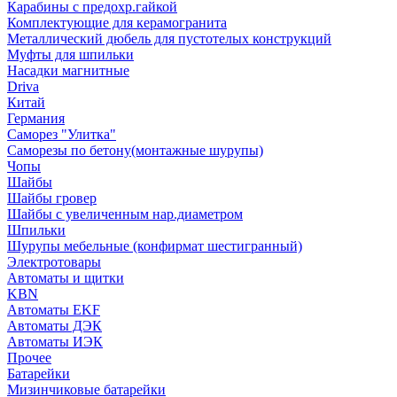
Карабины с предохр.гайкой
Комплектующие для керамогранита
Металлический дюбель для пустотелых конструкций
Муфты для шпильки
Насадки магнитные
Driva
Китай
Германия
Саморез "Улитка"
Саморезы по бетону(монтажные шурупы)
Чопы
Шайбы
Шайбы гровер
Шайбы с увеличенным нар.диаметром
Шпильки
Шурупы мебельные (конфирмат шестигранный)
Электротовары
Автоматы и щитки
KBN
Автоматы EKF
Автоматы ДЭК
Автоматы ИЭК
Прочее
Батарейки
Мизинчиковые батарейки