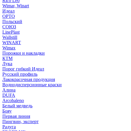
Rico Leo
Wimar, Winart
Идеал
ОРТО
Польский
СОЮЗ
LinePlast
Wallstill
WINART
Wimax
Порожки и накладки
КТМ
Лука
Порог гибкий Идеал
Русский профиль
Лакокрасочная продукция
Воднодисперсионные краски
Алина
DUFA
Arcobaleno
Белый медведь
Бояу
Первая линия
Пингвин, эксперт
Радуга