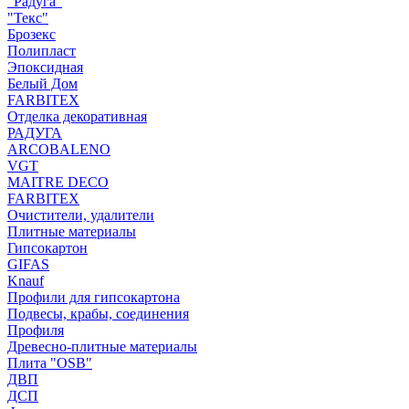
"Радуга"
"Текс"
Брозекс
Полипласт
Эпоксидная
Белый Дом
FARBITEX
Отделка декоративная
РАДУГА
ARCOBALENO
VGT
MAITRE DECO
FARBITEX
Очистители, удалители
Плитные материалы
Гипсокартон
GIFAS
Knauf
Профили для гипсокартона
Подвесы, крабы, соединения
Профиля
Древесно-плитные материалы
Плита "OSB"
ДВП
ДСП