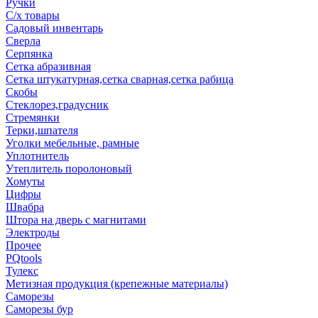
Ручки
С/х товары
Садовый инвентарь
Сверла
Серпянка
Сетка абразивная
Сетка штукатурная,сетка сварная,сетка рабица
Скобы
Стеклорез,градусник
Стремянки
Терки,шпателя
Уголки мебельные, рамные
Уплотнитель
Утеплитель поролоновый
Хомуты
Цифры
Швабра
Штора на дверь с магнитами
Электроды
Прочее
PQtools
Тулекс
Метизная продукция (крепежные материалы)
Саморезы
Саморезы бур