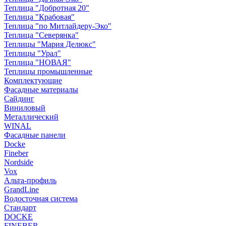
Теплица "Добротная 20"
Теплица "Крабовая"
Теплица "по Митлайдеру-Эко"
Теплица "Северянка"
Теплицы "Мария Делюкс"
Теплицы "Урал"
Теплица "НОВАЯ"
Теплицы промышленные
Комплектующие
Фасадные материалы
Сайдинг
Виниловый
Металлический
WINAL
Фасадные панели
Docke
Fineber
Nordside
Vox
Альта-профиль
GrandLine
Водосточная система
Стандарт
DOCKE
FINEBER