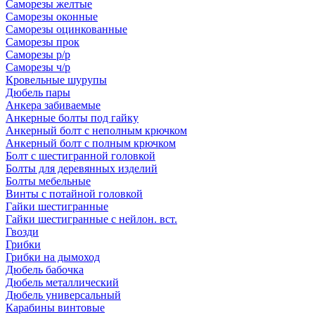
Саморезы желтые
Саморезы оконные
Саморезы оцинкованные
Саморезы прок
Саморезы р/р
Саморезы ч/р
Кровельные шурупы
Дюбель пары
Анкера забиваемые
Анкерные болты под гайку
Анкерный болт с неполным крючком
Анкерный болт с полным крючком
Болт с шестигранной головкой
Болты для деревянных изделий
Болты мебельные
Винты с потайной головкой
Гайки шестигранные
Гайки шестигранные с нейлон. вст.
Гвозди
Грибки
Грибки на дымоход
Дюбель бабочка
Дюбель металлический
Дюбель универсальный
Карабины винтовые