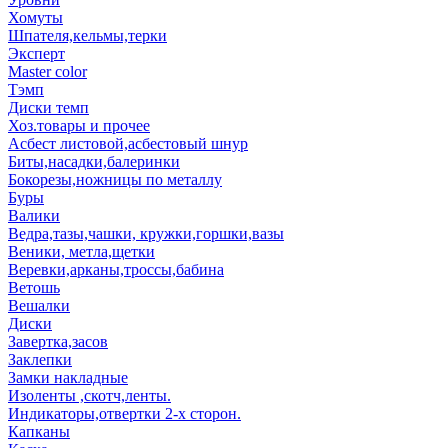
Хомуты
Шпателя,кельмы,терки
Эксперт
Master color
Тэмп
Диски темп
Хоз.товары и прочее
Асбест листовой,асбестовый шнур
Биты,насадки,балеринки
Бокорезы,ножницы по металлу
Буры
Валики
Ведра,тазы,чашки, кружки,горшки,вазы
Веники, метла,щетки
Веревки,арканы,троссы,бабина
Ветошь
Вешалки
Диски
Завертка,засов
Заклепки
Замки накладные
Изоленты ,скотч,ленты.
Индикаторы,отвертки 2-х сторон.
Капканы