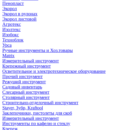
Пенопласт
Экорол
Экорол в рулонах
Экорол листовой
Агротекс
Изолтекс
Изобокс
Техноблок
Урса
Ручные инструменты и Хоз.товары
Matrix
Измерительный инструмент
Крепежный инструмент
Осветительное и электротехническое оборудование
Прочий инструмент
Режущий инструмент
Садовый инвентарь
Слесарный инструмент
Столярный инструмент
Строительно-отделочный инструмент
Stayer, Зубр, Kraftool
Заклепочники, пистолеты для скоб
Измерительный инструмент
Инструменты по кафелю и стеклу
Крепеж