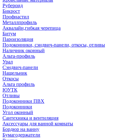
Рубероид
Бикрост
Профнастил
Металлпрофиль
Аквалайн,гибкая черепица
Битум
Пароизоляция
Подоконники, сэндвич-панели, откосы, отливы
Наличник оконный
Альта-профиль
Урал
Сэндвич-панели
Нащельник
Откосы
Альта профиль
ЮУТК
Отливы
Подоконники ПВХ
Подоконники
Угол оконный
Сантехника и вентиляция
Аксессуары для ванной комнаты
Бордюр на ванну
Бумагодержатели