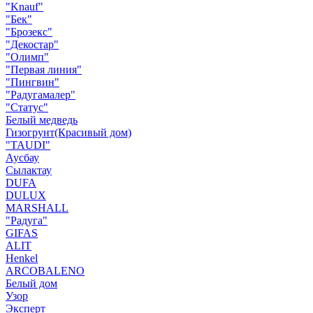
"Knauf"
"Бек"
"Брозекс"
"Декостар"
"Олимп"
"Первая линия"
"Пингвин"
"Радугамалер"
"Статус"
Белый медведь
Гизогрунт(Красивый дом)
"TAUDI"
Аусбау
Сылактау
DUFA
DULUX
MARSHALL
"Радуга"
GIFAS
ALIT
Henkel
ARCOBALENO
Белый дом
Узор
Эксперт