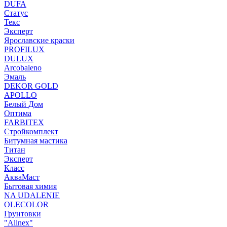
DUFA
Статус
Текс
Эксперт
Ярославские краски
PROFILUX
DULUX
Arcobaleno
Эмаль
DEKOR GOLD
APOLLO
Белый Дом
Оптима
FARBITEX
Стройкомплект
Битумная мастика
Титан
Эксперт
Класс
АкваМаст
Бытовая химия
NA UDALENIE
OLECOLOR
Грунтовки
"Alinex"