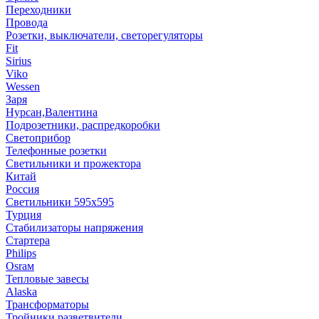
Переходники
Провода
Розетки, выключатели, светорегуляторы
Fit
Sirius
Viko
Wessen
Заря
Нурсан,Валентина
Подрозетники, распредкоробки
Светоприбор
Телефонные розетки
Светильники и прожектора
Китай
Россия
Светильники 595х595
Турция
Стабилизаторы напряжения
Стартера
Philips
Оsrам
Тепловые завесы
Alaska
Трансформаторы
Тройники,разветвители