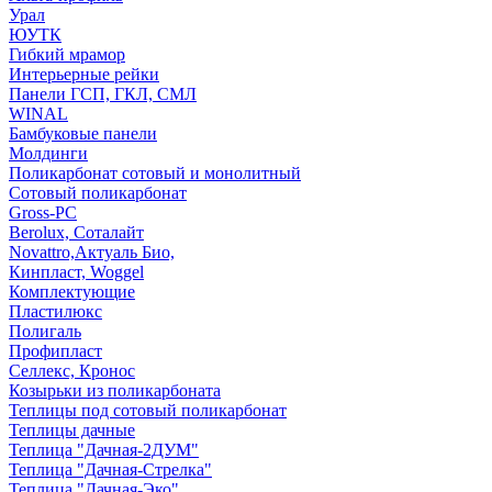
Урал
ЮУТК
Гибкий мрамор
Интерьерные рейки
Панели ГСП, ГКЛ, СМЛ
WINAL
Бамбуковые панели
Молдинги
Поликарбонат сотовый и монолитный
Сотовый поликарбонат
Gross-PC
Berolux, Соталайт
Novattro,Актуаль Био,
Кинпласт, Woggel
Комплектующие
Пластилюкс
Полигаль
Профипласт
Селлекс, Кронос
Козырьки из поликарбоната
Теплицы под сотовый поликарбонат
Теплицы дачные
Теплица "Дачная-2ДУМ"
Теплица "Дачная-Стрелка"
Теплица "Дачная-Эко"