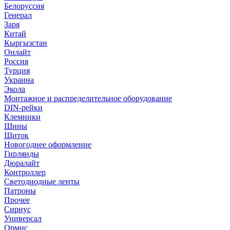
Белоруссия
Генерал
Заря
Китай
Кыргызстан
Онлайт
Россия
Турция
Украина
Экола
Монтажное и распределительное оборудование
DIN-рейки
Клемники
Шины
Щиток
Новогоднее оформление
Гирлянды
Дюралайт
Контроллер
Светодиодные ленты
Патроны
Прочее
Сириус
Универсал
Ормис