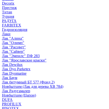
Decorix
Престиж
Титан
Турция
РАДУГА
FARBITEX
Гидроизоляция
Лаки
Лак "Алина"
Лак "Олимп"
Лак "Расцвет"
Лак "Сайвер"
Лак "Эмпилс" ПФ 283
Лак "Ярославские краски"
Лак Dewilux
Лак Dyo Parketex
Лак Dyomarine
Лак Баум
Лак битумный БТ 577 (Фонд 2)
Новбытхим (Лак для дерева ХВ 784)
Лак Радугамалер
Новбытхим (Цапон)
DUFA
PROFILUX
PINOTEX