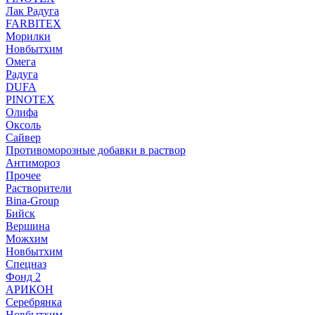
Лак Радуга
FARBITEX
Морилки
Новбытхим
Омега
Радуга
DUFA
PINOTEX
Олифа
Оксоль
Сайвер
Противоморозные добавки в раствор
Антимороз
Прочее
Растворители
Bina-Group
Бийск
Вершина
Можхим
Новбытхим
Спецназ
Фонд 2
АРИКОН
Серебрянка
Новбытхим