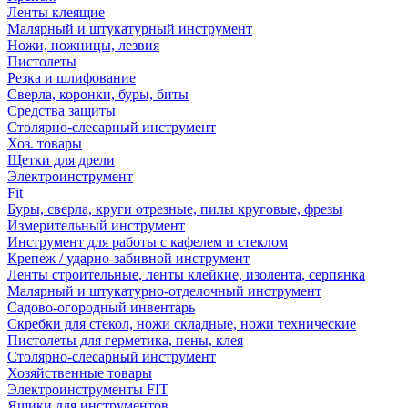
Ленты клеящие
Малярный и штукатурный инструмент
Ножи, ножницы, лезвия
Пистолеты
Резка и шлифование
Сверла, коронки, буры, биты
Средства защиты
Столярно-слесарный инструмент
Хоз. товары
Щетки для дрели
Электроинструмент
Fit
Буры, сверла, круги отрезные, пилы круговые, фрезы
Измерительный инструмент
Инструмент для работы с кафелем и стеклом
Крепеж / ударно-забивной инструмент
Ленты строительные, ленты клейкие, изолента, серпянка
Малярный и штукатурно-отделочный инструмент
Садово-огородный инвентарь
Скребки для стекол, ножи складные, ножи технические
Пистолеты для герметика, пены, клея
Столярно-слесарный инструмент
Хозяйственные товары
Электроинструменты FIT
Ящики для инструментов