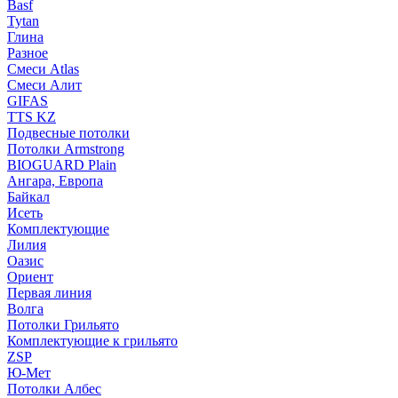
Basf
Tytan
Глина
Разное
Смеси Atlas
Смеси Алит
GIFAS
TTS KZ
Подвесные потолки
Потолки Armstrong
BIOGUARD Plain
Ангара, Европа
Байкал
Исеть
Комплектующие
Лилия
Оазис
Ориент
Первая линия
Волга
Потолки Грильято
Комплектующие к грильято
ZSP
Ю-Мет
Потолки Албес