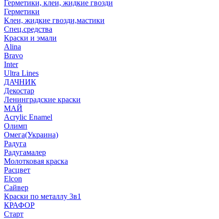
Герметики, клеи, жидкие гвозди
Герметики
Клеи, жидкие гвозди,мастики
Спец.средства
Краски и эмали
Alina
Bravo
Inter
Ultra Lines
ДАЧНИК
Декостар
Ленинградские краски
МАЙ
Acrylic Enamel
Олимп
Омега(Украина)
Радуга
Радугамалер
Молотковая краска
Расцвет
Elcon
Сайвер
Краски по металлу 3в1
КРАФОР
Старт