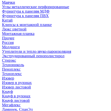
Маячки
Углы металлические перфорированные
Фурнитура к панелям МДФ
Фурнитура к панелям ПВХ
Китай
Клипсы к монтажной планке
Люкс цветной
Монтажная планка
Прочее
Россия
Молдинги
Утеплители и тепло-звуко-пароизоляция
Экструдированный пенополистирол
Стирэкс
Технониколь
Пеноплекс
Техноплекс
Изовер
Изовер в рулонах
Изовер листовой
Кнауф
Кнауф в рулонах
Кнауф листовой
Мегафлекс
Ламинек, СпанЭл