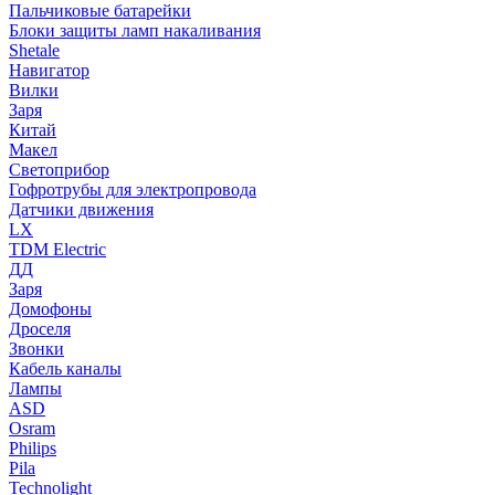
Пальчиковые батарейки
Блоки защиты ламп накаливания
Shetale
Навигатор
Вилки
Заря
Китай
Макел
Светоприбор
Гофротрубы для электропровода
Датчики движения
LX
TDM Electric
ДД
Заря
Домофоны
Дроселя
Звонки
Кабель каналы
Лампы
ASD
Osram
Philips
Pila
Technolight