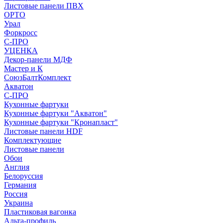
Листовые панели ПВХ
ОРТО
Урал
Форкросс
С-ПРО
УЦЕНКА
Декор-панели МДФ
Мастер и К
СоюзБалтКомплект
Акватон
С-ПРО
Кухонные фартуки
Кухонные фартуки "Акватон"
Кухонные фартуки "Кронапласт"
Листовые панели HDF
Комплектующие
Листовые панели
Обои
Англия
Белоруссия
Германия
Россия
Украина
Пластиковая вагонка
Альта-профиль