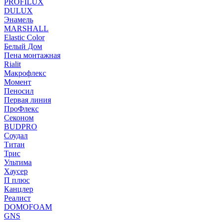
PROFILUX
DULUX
Энамель
MARSHALL
Elastic Color
Белый Дом
Пена монтажная
Rialit
Макрофлекс
Момент
Пеносил
Первая линия
ПроФлекс
Секоном
BUDPRO
Соудал
Титан
Трис
Ультима
Хаусер
П плюс
Канцлер
Реалист
DOMOFOAM
GNS