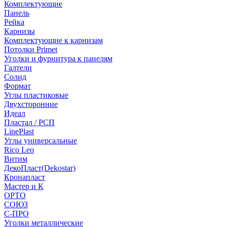
Комплектующие
Панель
Рейка
Карнизы
Комплектующие к карнизам
Потолки Primet
Уголки и фурнитура к панелям
Галтели
Солид
Формат
Углы пластиковые
Двухсторонние
Идеал
Пластал / РСП
LinePlast
Углы универсальные
Rico Leo
Витим
ДекоПласт(Dekostar)
Кронапласт
Мастер и К
ОРТО
СОЮЗ
С-ПРО
Уголки металлические