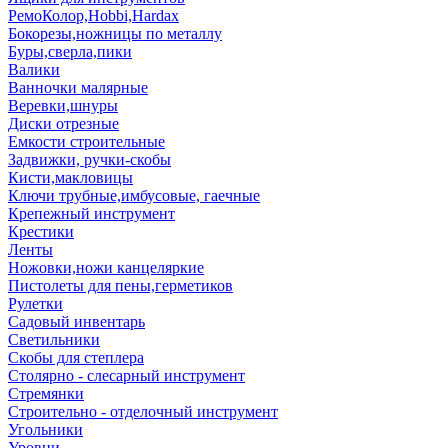
РемоКолор,Hobbi,Hardax
Бокорезы,ножницы по металлу
Буры,сверла,пики
Валики
Ванночки малярные
Веревки,шнуры
Диски отрезные
Емкости строительные
Задвижки, ручки-скобы
Кисти,макловицы
Ключи трубные,имбусовые, гаечные
Крепежный инструмент
Крестики
Ленты
Ножовки,ножи канцеляркие
Пистолеты для пены,герметиков
Рулетки
Садовый инвентарь
Светильники
Скобы для степлера
Столярно - слесарный инструмент
Стремянки
Строительно - отделочный инструмент
Угольники
Уровни