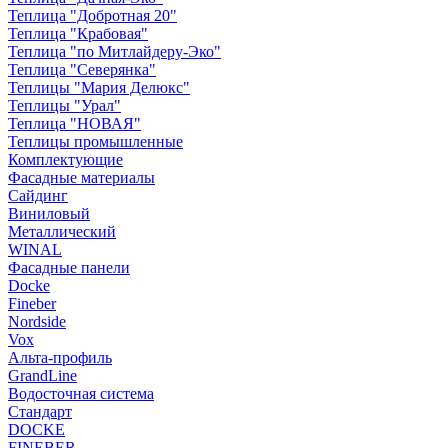
Теплица "Добротная 20"
Теплица "Крабовая"
Теплица "по Митлайдеру-Эко"
Теплица "Северянка"
Теплицы "Мария Делюкс"
Теплицы "Урал"
Теплица "НОВАЯ"
Теплицы промышленные
Комплектующие
Фасадные материалы
Сайдинг
Виниловый
Металлический
WINAL
Фасадные панели
Docke
Fineber
Nordside
Vox
Альта-профиль
GrandLine
Водосточная система
Стандарт
DOCKE
FINEBER