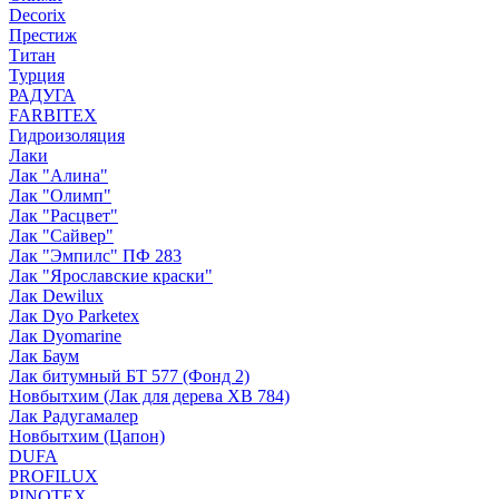
Decorix
Престиж
Титан
Турция
РАДУГА
FARBITEX
Гидроизоляция
Лаки
Лак "Алина"
Лак "Олимп"
Лак "Расцвет"
Лак "Сайвер"
Лак "Эмпилс" ПФ 283
Лак "Ярославские краски"
Лак Dewilux
Лак Dyo Parketex
Лак Dyomarine
Лак Баум
Лак битумный БТ 577 (Фонд 2)
Новбытхим (Лак для дерева ХВ 784)
Лак Радугамалер
Новбытхим (Цапон)
DUFA
PROFILUX
PINOTEX