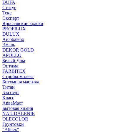
DUFA
Статус
Текс
Эксперт
Ярославские краски
PROFILUX
DULUX
Arcobaleno
Эмаль
DEKOR GOLD
APOLLO
Белый Дом
Оптима
FARBITEX
Стройкомплект
Битумная мастика
Титан
Эксперт
Класс
АкваМаст
Бытовая химия
NA UDALENIE
OLECOLOR
Грунтовки
"Alinex"