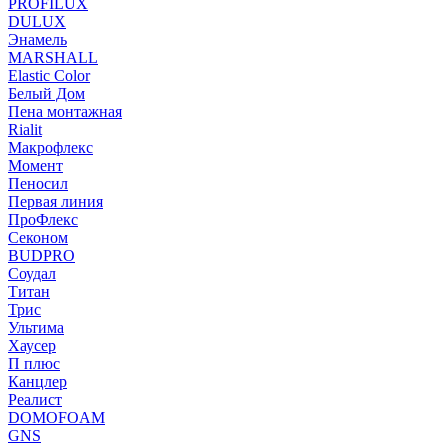
PROFILUX
DULUX
Энамель
MARSHALL
Elastic Color
Белый Дом
Пена монтажная
Rialit
Макрофлекс
Момент
Пеносил
Первая линия
ПроФлекс
Секоном
BUDPRO
Соудал
Титан
Трис
Ультима
Хаусер
П плюс
Канцлер
Реалист
DOMOFOAM
GNS