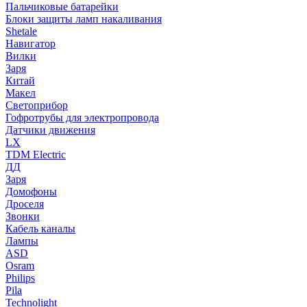
Пальчиковые батарейки
Блоки защиты ламп накаливания
Shetale
Навигатор
Вилки
Заря
Китай
Макел
Светоприбор
Гофротрубы для электропровода
Датчики движения
LX
TDM Electric
ДД
Заря
Домофоны
Дроселя
Звонки
Кабель каналы
Лампы
ASD
Osram
Philips
Pila
Technolight