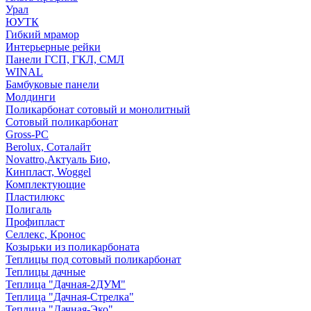
Урал
ЮУТК
Гибкий мрамор
Интерьерные рейки
Панели ГСП, ГКЛ, СМЛ
WINAL
Бамбуковые панели
Молдинги
Поликарбонат сотовый и монолитный
Сотовый поликарбонат
Gross-PC
Berolux, Соталайт
Novattro,Актуаль Био,
Кинпласт, Woggel
Комплектующие
Пластилюкс
Полигаль
Профипласт
Селлекс, Кронос
Козырьки из поликарбоната
Теплицы под сотовый поликарбонат
Теплицы дачные
Теплица "Дачная-2ДУМ"
Теплица "Дачная-Стрелка"
Теплица "Дачная-Эко"