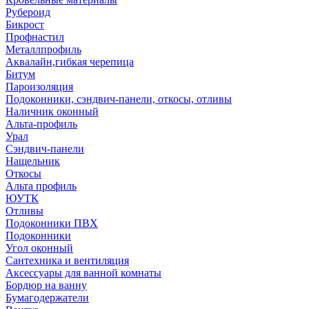
Рубероид
Бикрост
Профнастил
Металлпрофиль
Аквалайн,гибкая черепица
Битум
Пароизоляция
Подоконники, сэндвич-панели, откосы, отливы
Наличник оконный
Альта-профиль
Урал
Сэндвич-панели
Нащельник
Откосы
Альта профиль
ЮУТК
Отливы
Подоконники ПВХ
Подоконники
Угол оконный
Сантехника и вентиляция
Аксессуары для ванной комнаты
Бордюр на ванну
Бумагодержатели