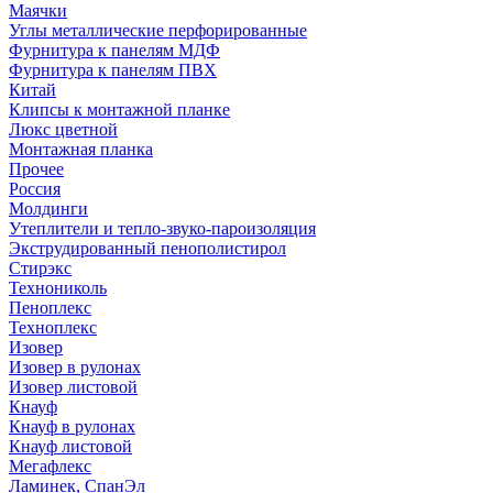
Маячки
Углы металлические перфорированные
Фурнитура к панелям МДФ
Фурнитура к панелям ПВХ
Китай
Клипсы к монтажной планке
Люкс цветной
Монтажная планка
Прочее
Россия
Молдинги
Утеплители и тепло-звуко-пароизоляция
Экструдированный пенополистирол
Стирэкс
Технониколь
Пеноплекс
Техноплекс
Изовер
Изовер в рулонах
Изовер листовой
Кнауф
Кнауф в рулонах
Кнауф листовой
Мегафлекс
Ламинек, СпанЭл