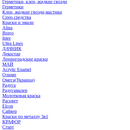
Герметики, клеи, жидкие гвозди
Герметики
Клеи, жидкие гвозди,мастики
Спец.средства
Краски и эмали
Alina
Bravo
Inter
Ultra Lines
ДАЧНИК
Декостар
Ленинградские краски
МАЙ
Acrylic Enamel
Олимп
Омега(Украина)
Радуга
Радугамалер
Молотковая краска
Расцвет
Elcon
Сайвер
Краски по металлу 3в1
КРАФОР
Старт