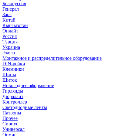
Белоруссия
Генерал
Заря
Китай
Кыргызстан
Онлайт
Россия
Турция
Украина
Экола
Монтажное и распределительное оборудование
DIN-рейки
Клемники
Шины
Щиток
Новогоднее оформление
Гирлянды
Дюралайт
Контроллер
Светодиодные ленты
Патроны
Прочее
Сириус
Универсал
Ормис