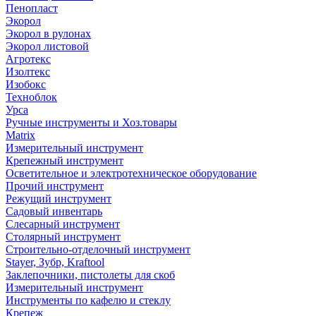
Пенопласт
Экорол
Экорол в рулонах
Экорол листовой
Агротекс
Изолтекс
Изобокс
Техноблок
Урса
Ручные инструменты и Хоз.товары
Matrix
Измерительный инструмент
Крепежный инструмент
Осветительное и электротехническое оборудование
Прочий инструмент
Режущий инструмент
Садовый инвентарь
Слесарный инструмент
Столярный инструмент
Строительно-отделочный инструмент
Stayer, Зубр, Kraftool
Заклепочники, пистолеты для скоб
Измерительный инструмент
Инструменты по кафелю и стеклу
Крепеж