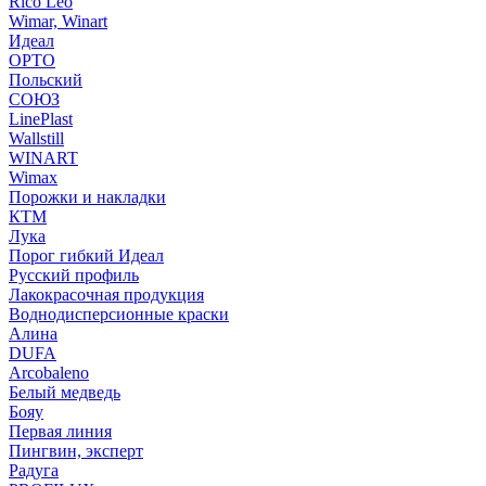
Rico Leo
Wimar, Winart
Идеал
ОРТО
Польский
СОЮЗ
LinePlast
Wallstill
WINART
Wimax
Порожки и накладки
КТМ
Лука
Порог гибкий Идеал
Русский профиль
Лакокрасочная продукция
Воднодисперсионные краски
Алина
DUFA
Arcobaleno
Белый медведь
Бояу
Первая линия
Пингвин, эксперт
Радуга