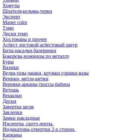
Хомуты
Шпателя,кельмы,терки
Эксперт
Master color
Тэмп
Диски темп
Хоз.товары и прочее
Асбест листовой,асбестовый шнур
Биты,насадки,балеринки
Бокорезы,ножницы по металлу
Буры
Валики
Ведра,тазы,чашки, кружки,горшки,вазы
Веники, метла,щетки
Веревки,арканы,троссы,бабина
Ветошь
Вешалки
Диски
Завертка,засов
Заклепки
Замки накладные
Изоленты ,скотч,ленты.
Индикаторы,отвертки 2-х сторон.
Капканы