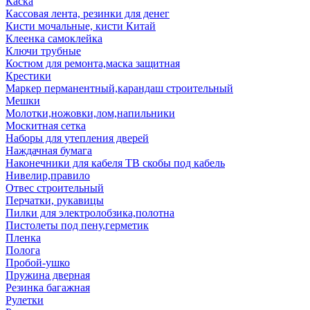
Каска
Кассовая лента, резинки для денег
Кисти мочальные, кисти Китай
Клеенка самоклейка
Ключи трубные
Костюм для ремонта,маска защитная
Крестики
Маркер перманентный,карандаш строительный
Мешки
Молотки,ножовки,лом,напильники
Москитная сетка
Наборы для утепления дверей
Наждачная бумага
Наконечники для кабеля ТВ скобы под кабель
Нивелир,правило
Отвес строительный
Перчатки, рукавицы
Пилки для электролобзика,полотна
Пистолеты под пену,герметик
Пленка
Полога
Пробой-ушко
Пружина дверная
Резинка багажная
Рулетки