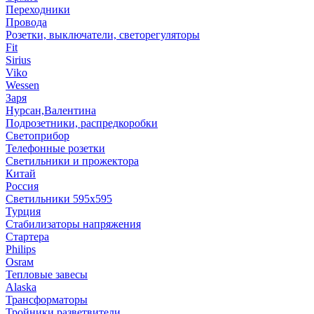
Переходники
Провода
Розетки, выключатели, светорегуляторы
Fit
Sirius
Viko
Wessen
Заря
Нурсан,Валентина
Подрозетники, распредкоробки
Светоприбор
Телефонные розетки
Светильники и прожектора
Китай
Россия
Светильники 595х595
Турция
Стабилизаторы напряжения
Стартера
Philips
Оsrам
Тепловые завесы
Alaska
Трансформаторы
Тройники,разветвители