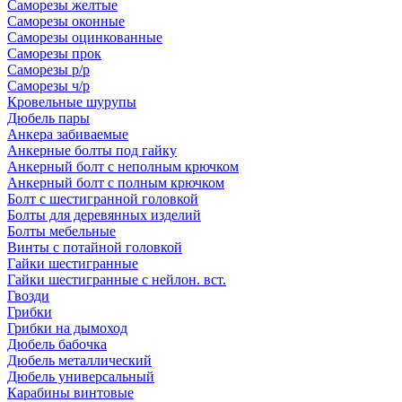
Саморезы желтые
Саморезы оконные
Саморезы оцинкованные
Саморезы прок
Саморезы р/р
Саморезы ч/р
Кровельные шурупы
Дюбель пары
Анкера забиваемые
Анкерные болты под гайку
Анкерный болт с неполным крючком
Анкерный болт с полным крючком
Болт с шестигранной головкой
Болты для деревянных изделий
Болты мебельные
Винты с потайной головкой
Гайки шестигранные
Гайки шестигранные с нейлон. вст.
Гвозди
Грибки
Грибки на дымоход
Дюбель бабочка
Дюбель металлический
Дюбель универсальный
Карабины винтовые