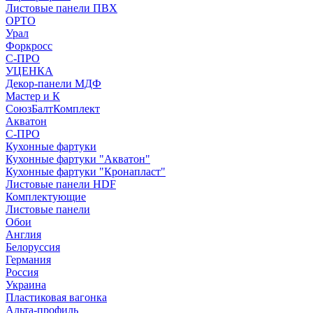
Листовые панели ПВХ
ОРТО
Урал
Форкросс
С-ПРО
УЦЕНКА
Декор-панели МДФ
Мастер и К
СоюзБалтКомплект
Акватон
С-ПРО
Кухонные фартуки
Кухонные фартуки "Акватон"
Кухонные фартуки "Кронапласт"
Листовые панели HDF
Комплектующие
Листовые панели
Обои
Англия
Белоруссия
Германия
Россия
Украина
Пластиковая вагонка
Альта-профиль