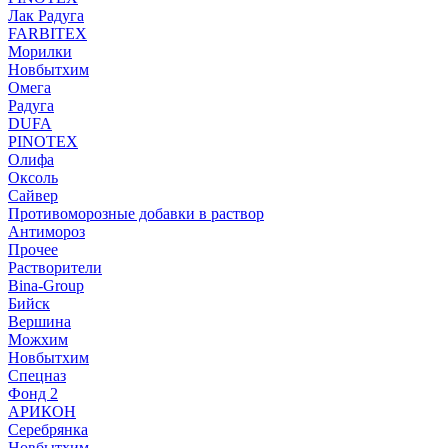
Лак Радуга
FARBITEX
Морилки
Новбытхим
Омега
Радуга
DUFA
PINOTEX
Олифа
Оксоль
Сайвер
Противоморозные добавки в раствор
Антимороз
Прочее
Растворители
Bina-Group
Бийск
Вершина
Можхим
Новбытхим
Спецназ
Фонд 2
АРИКОН
Серебрянка
Новбытхим