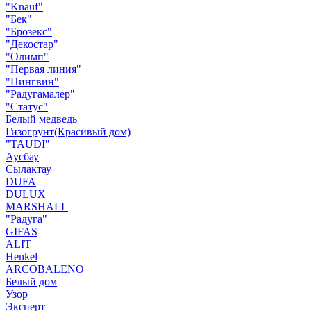
"Knauf"
"Бек"
"Брозекс"
"Декостар"
"Олимп"
"Первая линия"
"Пингвин"
"Радугамалер"
"Статус"
Белый медведь
Гизогрунт(Красивый дом)
"TAUDI"
Аусбау
Сылактау
DUFA
DULUX
MARSHALL
"Радуга"
GIFAS
ALIT
Henkel
ARCOBALENO
Белый дом
Узор
Эксперт