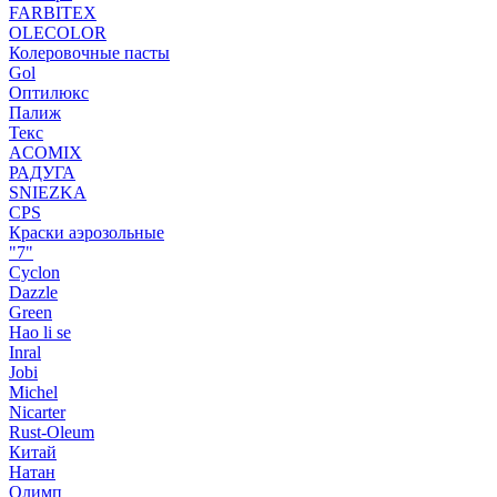
FARBITEX
OLECOLOR
Колеровочные пасты
Gol
Оптилюкс
Палиж
Текс
ACOMIX
РАДУГА
SNIEZKA
CPS
Краски аэрозольные
"7"
Cyclon
Dazzle
Green
Hao li se
Inral
Jobi
Michel
Nicarter
Rust-Oleum
Китай
Натан
Олимп