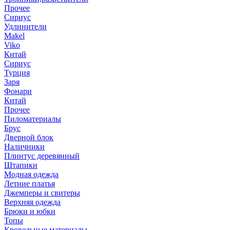
Прочее
Сириус
Удлинители
Makel
Viko
Китай
Сириус
Турция
Заря
Фонари
Китай
Прочее
Пиломатериалы
Брус
Дверной блок
Наличники
Плинтус деревянный
Штапики
Модная одежда
Летние платья
Джемперы и свитеры
Верхняя одежда
Брюки и юбки
Топы
Кровельные материалы