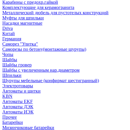
Карабины с предохр.гайкой
Комплектующие для керамогранита
Металлический дюбель для пустотелых конструкций
Муфты для шпильки
Насадки магнитные
Driva
Китай
Германия
Саморез "Улитка"
Саморезы по бетону(монтажные шурупы)
Чопы
Шайбы
Шайбы гровер
Шайбы с увеличенным нар.диаметром
Шпильки
Шурупы мебельные (конфирмат шестигранный)
Электротовары
Автоматы и щитки
KBN
Автоматы EKF
Автоматы ДЭК
Автоматы ИЭК
Прочее
Батарейки
Мизинчиковые батарейки