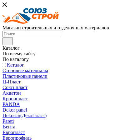
Магазин строительных и отделочных материалов
Каталог
По всему сайту
По каталогу
Каталог
Стеновые материалы
Пластиковые панели
Ц-Пласт
Союз-пласт
Акватон
Кронапласт
PANDA
Dekor panel
Dekostar(ДекоПласт)
Pareti
Вента
Европласт
Европрофиль