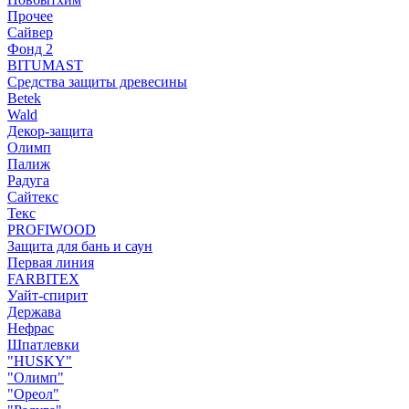
Прочее
Сайвер
Фонд 2
BITUMAST
Средства защиты древесины
Betek
Wald
Декор-защита
Олимп
Палиж
Радуга
Сайтекс
Текс
PROFIWOOD
Защита для бань и саун
Первая линия
FARBITEX
Уайт-спирит
Держава
Нефрас
Шпатлевки
"HUSKY"
"Олимп"
"Ореол"