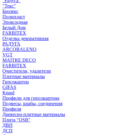
"Радуга"
"Текс"
Брозекс
Полипласт
Эпоксидная
Белый Дом
FARBITEX
Отделка декоративная
РАДУГА
ARCOBALENO
VGT
MAITRE DECO
FARBITEX
Очистители, удалители
Плитные материалы
Гипсокартон
GIFAS
Knauf
Профили для гипсокартона
Подвесы, крабы, соединения
Профиля
Древесно-плитные материалы
Плита "OSB"
ДВП
ДСП