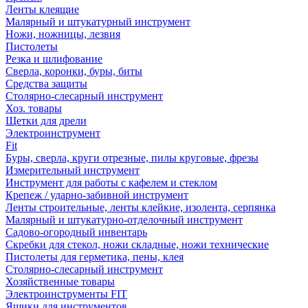
Ленты клеящие
Малярный и штукатурный инструмент
Ножи, ножницы, лезвия
Пистолеты
Резка и шлифование
Сверла, коронки, буры, биты
Средства защиты
Столярно-слесарный инструмент
Хоз. товары
Щетки для дрели
Электроинструмент
Fit
Буры, сверла, круги отрезные, пилы круговые, фрезы
Измерительный инструмент
Инструмент для работы с кафелем и стеклом
Крепеж / ударно-забивной инструмент
Ленты строительные, ленты клейкие, изолента, серпянка
Малярный и штукатурно-отделочный инструмент
Садово-огородный инвентарь
Скребки для стекол, ножи складные, ножи технические
Пистолеты для герметика, пены, клея
Столярно-слесарный инструмент
Хозяйственные товары
Электроинструменты FIT
Ящики для инструментов