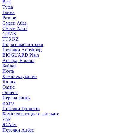
Basf
Tytan
Глина
Разное
Смеси Atlas
Смеси Алит
GIFAS
TTS KZ
Подвесные потолки
Потолки Armstrong
BIOGUARD Plain
Ангара, Европа
Байкал
Исеть
Комплектующие
Лилия
Оазис
Ориент
Первая линия
Волга
Потолки Грильято
Комплектующие к грильято
ZSP
Ю-Мет
Потолки Албес