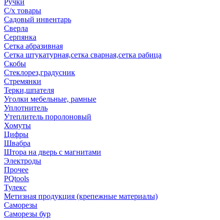
Ручки
С/х товары
Садовый инвентарь
Сверла
Серпянка
Сетка абразивная
Сетка штукатурная,сетка сварная,сетка рабица
Скобы
Стеклорез,градусник
Стремянки
Терки,шпателя
Уголки мебельные, рамные
Уплотнитель
Утеплитель поролоновый
Хомуты
Цифры
Швабра
Штора на дверь с магнитами
Электроды
Прочее
PQtools
Тулекс
Метизная продукция (крепежные материалы)
Саморезы
Саморезы бур