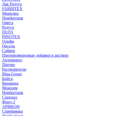
Лак Радуга
FARBITEX
Морилки
Новбытхим
Омега
Радуга
DUFA
PINOTEX
Олифа
Оксоль
Сайвер
Противоморозные добавки в раствор
Антимороз
Прочее
Растворители
Bina-Group
Бийск
Вершина
Можхим
Новбытхим
Спецназ
Фонд 2
АРИКОН
Серебрянка
Новбытхим