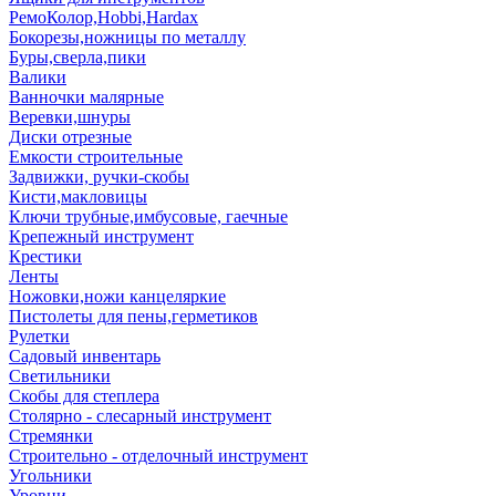
РемоКолор,Hobbi,Hardax
Бокорезы,ножницы по металлу
Буры,сверла,пики
Валики
Ванночки малярные
Веревки,шнуры
Диски отрезные
Емкости строительные
Задвижки, ручки-скобы
Кисти,макловицы
Ключи трубные,имбусовые, гаечные
Крепежный инструмент
Крестики
Ленты
Ножовки,ножи канцеляркие
Пистолеты для пены,герметиков
Рулетки
Садовый инвентарь
Светильники
Скобы для степлера
Столярно - слесарный инструмент
Стремянки
Строительно - отделочный инструмент
Угольники
Уровни