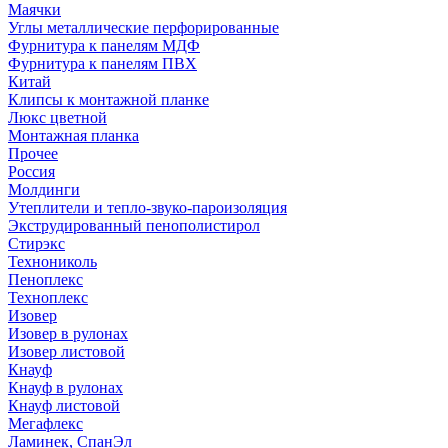
Маячки
Углы металлические перфорированные
Фурнитура к панелям МДФ
Фурнитура к панелям ПВХ
Китай
Клипсы к монтажной планке
Люкс цветной
Монтажная планка
Прочее
Россия
Молдинги
Утеплители и тепло-звуко-пароизоляция
Экструдированный пенополистирол
Стирэкс
Технониколь
Пеноплекс
Техноплекс
Изовер
Изовер в рулонах
Изовер листовой
Кнауф
Кнауф в рулонах
Кнауф листовой
Мегафлекс
Ламинек, СпанЭл