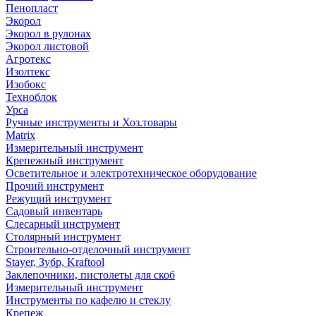
Пенопласт
Экорол
Экорол в рулонах
Экорол листовой
Агротекс
Изолтекс
Изобокс
Техноблок
Урса
Ручные инструменты и Хоз.товары
Matrix
Измерительный инструмент
Крепежный инструмент
Осветительное и электротехническое оборудование
Прочий инструмент
Режущий инструмент
Садовый инвентарь
Слесарный инструмент
Столярный инструмент
Строительно-отделочный инструмент
Stayer, Зубр, Kraftool
Заклепочники, пистолеты для скоб
Измерительный инструмент
Инструменты по кафелю и стеклу
Крепеж