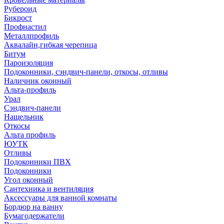
Рубероид
Бикрост
Профнастил
Металлпрофиль
Аквалайн,гибкая черепица
Битум
Пароизоляция
Подоконники, сэндвич-панели, откосы, отливы
Наличник оконный
Альта-профиль
Урал
Сэндвич-панели
Нащельник
Откосы
Альта профиль
ЮУТК
Отливы
Подоконники ПВХ
Подоконники
Угол оконный
Сантехника и вентиляция
Аксессуары для ванной комнаты
Бордюр на ванну
Бумагодержатели