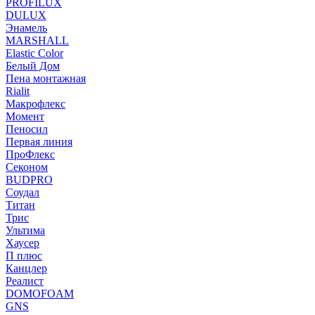
PROFILUX
DULUX
Энамель
MARSHALL
Elastic Color
Белый Дом
Пена монтажная
Rialit
Макрофлекс
Момент
Пеносил
Первая линия
ПроФлекс
Секоном
BUDPRO
Соудал
Титан
Трис
Ультима
Хаусер
П плюс
Канцлер
Реалист
DOMOFOAM
GNS