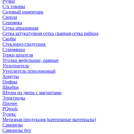
Ручки
С/х товары
Садовый инвентарь
Сверла
Серпянка
Сетка абразивная
Сетка штукатурная,сетка сварная,сетка рабица
Скобы
Стеклорез,градусник
Стремянки
Терки,шпателя
Уголки мебельные, рамные
Уплотнитель
Утеплитель поролоновый
Хомуты
Цифры
Швабра
Штора на дверь с магнитами
Электроды
Прочее
PQtools
Тулекс
Метизная продукция (крепежные материалы)
Саморезы
Саморезы бур