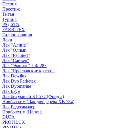
Decorix
Престиж
Титан
Турция
РАДУГА
FARBITEX
Гидроизоляция
Лаки
Лак "Алина"
Лак "Олимп"
Лак "Расцвет"
Лак "Сайвер"
Лак "Эмпилс" ПФ 283
Лак "Ярославские краски"
Лак Dewilux
Лак Dyo Parketex
Лак Dyomarine
Лак Баум
Лак битумный БТ 577 (Фонд 2)
Новбытхим (Лак для дерева ХВ 784)
Лак Радугамалер
Новбытхим (Цапон)
DUFA
PROFILUX
PINOTEX