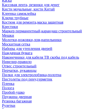
Каска
Кассовая лента, резинки для денег
Кисти мочальные, кисти Китай
Клеенка самоклейка
Ключи трубные
Костюм для ремонта,маска защитная
Крестики
Маркер перманентный,карандаш строительный
Мешки
Молотки,ножовки,лом,напильники
Москитная сетка
Наборы для утепления дверей
Наждачная бумага
Наконечники для кабеля ТВ скобы под кабель
Нивелир,правило
Отвес строительный
Перчатки, рукавицы
Пилки для электролобзика,полотна
Пистолеты под пену,герметик
Пленка
Полога
Пробой-ушко
Пружина дверная
Резинка багажная
Рулетки