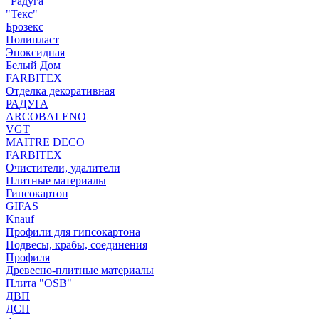
"Радуга"
"Текс"
Брозекс
Полипласт
Эпоксидная
Белый Дом
FARBITEX
Отделка декоративная
РАДУГА
ARCOBALENO
VGT
MAITRE DECO
FARBITEX
Очистители, удалители
Плитные материалы
Гипсокартон
GIFAS
Knauf
Профили для гипсокартона
Подвесы, крабы, соединения
Профиля
Древесно-плитные материалы
Плита "OSB"
ДВП
ДСП