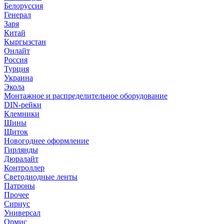
Белоруссия
Генерал
Заря
Китай
Кыргызстан
Онлайт
Россия
Турция
Украина
Экола
Монтажное и распределительное оборудование
DIN-рейки
Клемники
Шины
Щиток
Новогоднее оформление
Гирлянды
Дюралайт
Контроллер
Светодиодные ленты
Патроны
Прочее
Сириус
Универсал
Ормис