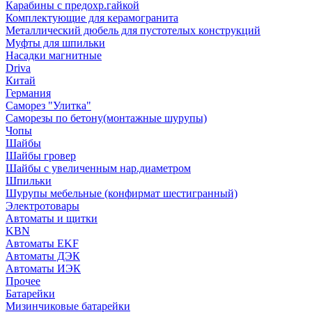
Карабины с предохр.гайкой
Комплектующие для керамогранита
Металлический дюбель для пустотелых конструкций
Муфты для шпильки
Насадки магнитные
Driva
Китай
Германия
Саморез "Улитка"
Саморезы по бетону(монтажные шурупы)
Чопы
Шайбы
Шайбы гровер
Шайбы с увеличенным нар.диаметром
Шпильки
Шурупы мебельные (конфирмат шестигранный)
Электротовары
Автоматы и щитки
KBN
Автоматы EKF
Автоматы ДЭК
Автоматы ИЭК
Прочее
Батарейки
Мизинчиковые батарейки