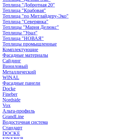
Теплица "Добротная 20"
Теплица "Крабовая"
Теплица "по Митлайдеру-Эко"
Теплица "Северянка"
Теплицы "Мария Делюкс"
Теплицы "Урал"
Теплица "НОВАЯ"
Теплицы промышленные
Комплектующие
Фасадные материалы
Сайдинг
Виниловый
Металлический
WINAL
Фасадные панели
Docke
Fineber
Nordside
Vox
Альта-профиль
GrandLine
Водосточная система
Стандарт
DOCKE
FINEBER