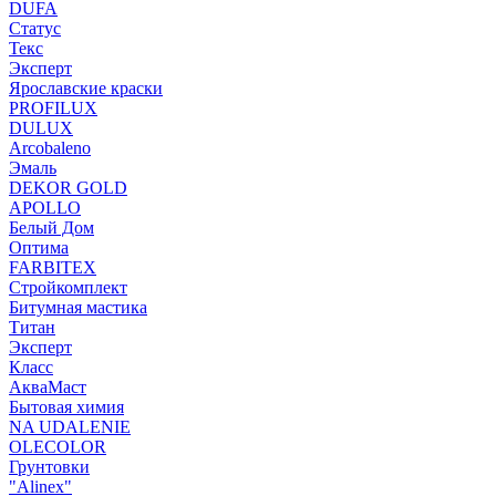
DUFA
Статус
Текс
Эксперт
Ярославские краски
PROFILUX
DULUX
Arcobaleno
Эмаль
DEKOR GOLD
APOLLO
Белый Дом
Оптима
FARBITEX
Стройкомплект
Битумная мастика
Титан
Эксперт
Класс
АкваМаст
Бытовая химия
NA UDALENIE
OLECOLOR
Грунтовки
"Alinex"