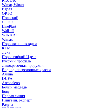
Rico Leo
Wimar, Winart
Идеал
ОРТО
Польский
СОЮЗ
LinePlast
Wallstill
WINART
Wimax
Порожки и накладки
КТМ
Лука
Порог гибкий Идеал
Русский профиль
Лакокрасочная продукция
Воднодисперсионные краски
Алина
DUFA
Arcobaleno
Белый медведь
Бояу
Первая линия
Пингвин, эксперт
Радуга