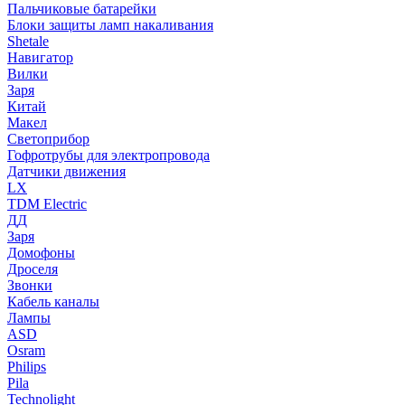
Пальчиковые батарейки
Блоки защиты ламп накаливания
Shetale
Навигатор
Вилки
Заря
Китай
Макел
Светоприбор
Гофротрубы для электропровода
Датчики движения
LX
TDM Electric
ДД
Заря
Домофоны
Дроселя
Звонки
Кабель каналы
Лампы
ASD
Osram
Philips
Pila
Technolight