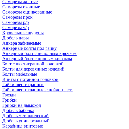
Саморезы желтые
Саморезы оконные
Саморезы оцинкованные
Саморезы прок
Саморезы р/р
Саморезы ч/р
Кровельные шурупы
Дюбель пары
Анкера забиваемые
Анкерные болты под гайку
Анкерный болт с неполным крючком
Анкерный болт с полным крючком
Болт с шестигранной головкой
Болты для деревянных изделий
Болты мебельные
Винты с потайной головкой
Гайки шестигранные
Гайки шестигранные с нейлон. вст.
Гвозди
Грибки
Грибки на дымоход
Дюбель бабочка
Дюбель металлический
Дюбель универсальный
Карабины винтовые