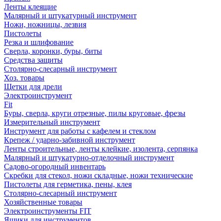
Ленты клеящие
Малярный и штукатурный инструмент
Ножи, ножницы, лезвия
Пистолеты
Резка и шлифование
Сверла, коронки, буры, биты
Средства защиты
Столярно-слесарный инструмент
Хоз. товары
Щетки для дрели
Электроинструмент
Fit
Буры, сверла, круги отрезные, пилы круговые, фрезы
Измерительный инструмент
Инструмент для работы с кафелем и стеклом
Крепеж / ударно-забивной инструмент
Ленты строительные, ленты клейкие, изолента, серпянка
Малярный и штукатурно-отделочный инструмент
Садово-огородный инвентарь
Скребки для стекол, ножи складные, ножи технические
Пистолеты для герметика, пены, клея
Столярно-слесарный инструмент
Хозяйственные товары
Электроинструменты FIT
Ящики для инструментов