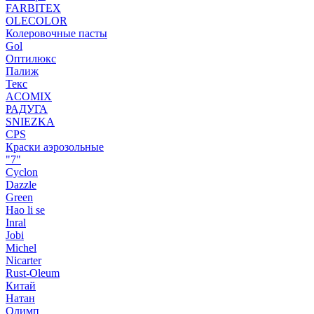
FARBITEX
OLECOLOR
Колеровочные пасты
Gol
Оптилюкс
Палиж
Текс
ACOMIX
РАДУГА
SNIEZKA
CPS
Краски аэрозольные
"7"
Cyclon
Dazzle
Green
Hao li se
Inral
Jobi
Michel
Nicarter
Rust-Oleum
Китай
Натан
Олимп