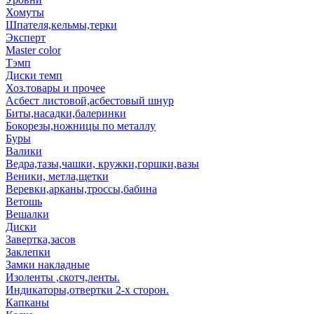
Хомуты
Шпателя,кельмы,терки
Эксперт
Master color
Тэмп
Диски темп
Хоз.товары и прочее
Асбест листовой,асбестовый шнур
Биты,насадки,балеринки
Бокорезы,ножницы по металлу
Буры
Валики
Ведра,тазы,чашки, кружки,горшки,вазы
Веники, метла,щетки
Веревки,арканы,троссы,бабина
Ветошь
Вешалки
Диски
Завертка,засов
Заклепки
Замки накладные
Изоленты ,скотч,ленты.
Индикаторы,отвертки 2-х сторон.
Капканы