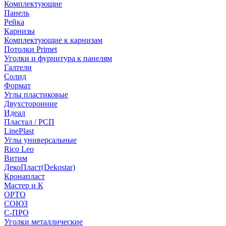
Комплектующие
Панель
Рейка
Карнизы
Комплектующие к карнизам
Потолки Primet
Уголки и фурнитура к панелям
Галтели
Солид
Формат
Углы пластиковые
Двухсторонние
Идеал
Пластал / РСП
LinePlast
Углы универсальные
Rico Leo
Витим
ДекоПласт(Dekostar)
Кронапласт
Мастер и К
ОРТО
СОЮЗ
С-ПРО
Уголки металлические