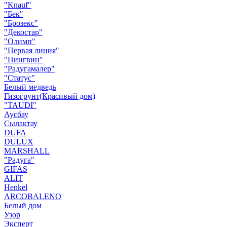
"Knauf"
"Бек"
"Брозекс"
"Декостар"
"Олимп"
"Первая линия"
"Пингвин"
"Радугамалер"
"Статус"
Белый медведь
Гизогрунт(Красивый дом)
"TAUDI"
Аусбау
Сылактау
DUFA
DULUX
MARSHALL
"Радуга"
GIFAS
ALIT
Henkel
ARCOBALENO
Белый дом
Узор
Эксперт