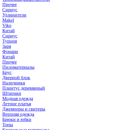
Прочее
Сириус
Удлинители
Makel
Viko
Китай
Сириус
Турция
Заря
Фонари
Китай
Прочее
Пиломатериалы
Брус
Дверной блок
Наличники
Плинтус деревянный
Штапики
Модная одежда
Летние платья
Джемперы и свитеры
Верхняя одежда
Брюки и юбки
Топы
Кровельные материалы