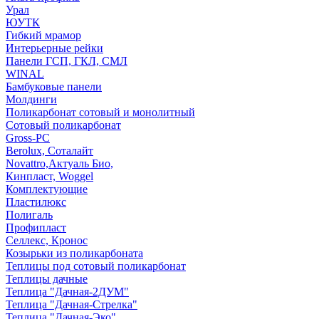
Урал
ЮУТК
Гибкий мрамор
Интерьерные рейки
Панели ГСП, ГКЛ, СМЛ
WINAL
Бамбуковые панели
Молдинги
Поликарбонат сотовый и монолитный
Сотовый поликарбонат
Gross-PC
Berolux, Соталайт
Novattro,Актуаль Био,
Кинпласт, Woggel
Комплектующие
Пластилюкс
Полигаль
Профипласт
Селлекс, Кронос
Козырьки из поликарбоната
Теплицы под сотовый поликарбонат
Теплицы дачные
Теплица "Дачная-2ДУМ"
Теплица "Дачная-Стрелка"
Теплица "Дачная-Эко"