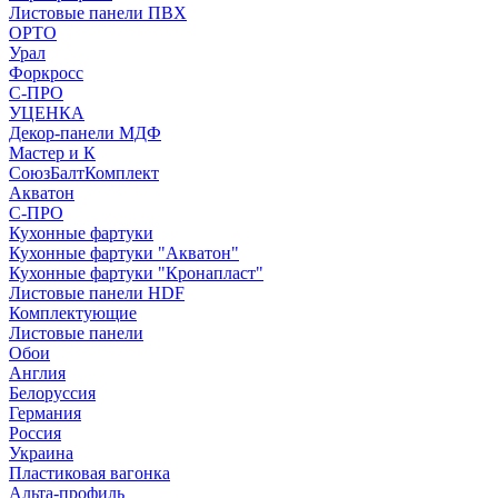
Листовые панели ПВХ
ОРТО
Урал
Форкросс
С-ПРО
УЦЕНКА
Декор-панели МДФ
Мастер и К
СоюзБалтКомплект
Акватон
С-ПРО
Кухонные фартуки
Кухонные фартуки "Акватон"
Кухонные фартуки "Кронапласт"
Листовые панели HDF
Комплектующие
Листовые панели
Обои
Англия
Белоруссия
Германия
Россия
Украина
Пластиковая вагонка
Альта-профиль