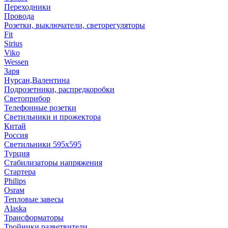
Переходники
Провода
Розетки, выключатели, светорегуляторы
Fit
Sirius
Viko
Wessen
Заря
Нурсан,Валентина
Подрозетники, распредкоробки
Светоприбор
Телефонные розетки
Светильники и прожектора
Китай
Россия
Светильники 595х595
Турция
Стабилизаторы напряжения
Стартера
Philips
Оsrам
Тепловые завесы
Alaska
Трансформаторы
Тройники,разветвители