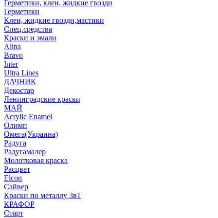
Герметики, клеи, жидкие гвозди
Герметики
Клеи, жидкие гвозди,мастики
Спец.средства
Краски и эмали
Alina
Bravo
Inter
Ultra Lines
ДАЧНИК
Декостар
Ленинградские краски
МАЙ
Acrylic Enamel
Олимп
Омега(Украина)
Радуга
Радугамалер
Молотковая краска
Расцвет
Elcon
Сайвер
Краски по металлу 3в1
КРАФОР
Старт