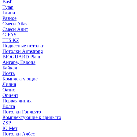
Basf
Tytan
Глина
Разное
Смеси Atlas
Смеси Алит
GIFAS
TTS KZ
Подвесные потолки
Потолки Armstrong
BIOGUARD Plain
Ангара, Европа
Байкал
Исеть
Комплектующие
Лилия
Оазис
Ориент
Первая линия
Волга
Потолки Грильято
Комплектующие к грильято
ZSP
Ю-Мет
Потолки Албес