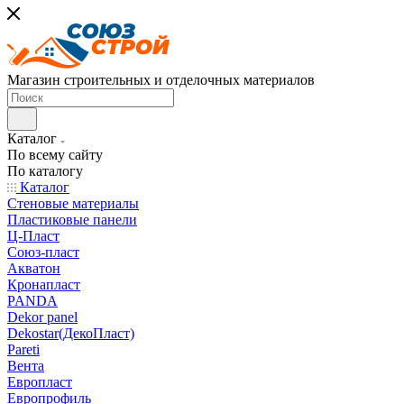
Магазин строительных и отделочных материалов
Каталог
По всему сайту
По каталогу
Каталог
Стеновые материалы
Пластиковые панели
Ц-Пласт
Союз-пласт
Акватон
Кронапласт
PANDA
Dekor panel
Dekostar(ДекоПласт)
Pareti
Вента
Европласт
Европрофиль