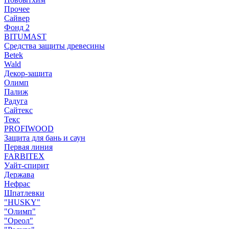
Прочее
Сайвер
Фонд 2
BITUMAST
Средства защиты древесины
Betek
Wald
Декор-защита
Олимп
Палиж
Радуга
Сайтекс
Текс
PROFIWOOD
Защита для бань и саун
Первая линия
FARBITEX
Уайт-спирит
Держава
Нефрас
Шпатлевки
"HUSKY"
"Олимп"
"Ореол"