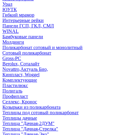
Урал
ЮУТК
Гибкий мрамор
Интерьерные рейки
Панели ГСП, ГКЛ, СМЛ
WINAL
Бамбуковые панели
Молдинги
Поликарбонат сотовый и монолитный
Сотовый поликарбонат
Gross-PC
Berolux, Соталайт
Novattro,Актуаль Био,
Кинпласт, Woggel
Комплектующие
Пластилюкс
Полигаль
Профипласт
Селлекс, Кронос
Козырьки из поликарбоната
Теплицы под сотовый поликарбонат
Теплицы дачные
Теплица "Дачная-2ДУМ"
Теплица "Дачная-Стрелка"
Теплица "Дачная-Эко"