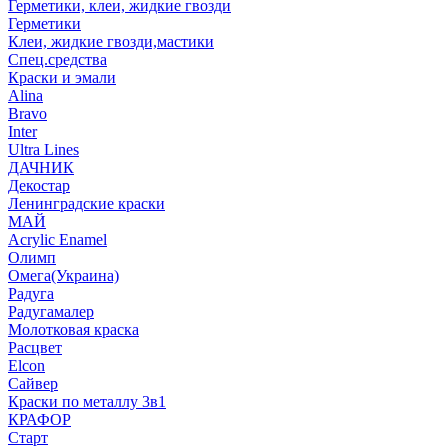
Герметики, клеи, жидкие гвозди
Герметики
Клеи, жидкие гвозди,мастики
Спец.средства
Краски и эмали
Alina
Bravo
Inter
Ultra Lines
ДАЧНИК
Декостар
Ленинградские краски
МАЙ
Acrylic Enamel
Олимп
Омега(Украина)
Радуга
Радугамалер
Молотковая краска
Расцвет
Elcon
Сайвер
Краски по металлу 3в1
КРАФОР
Старт