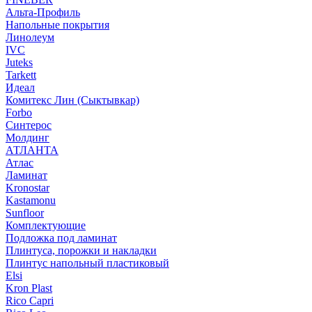
Альта-Профиль
Напольные покрытия
Линолеум
IVC
Juteks
Tarkett
Идеал
Комитекс Лин (Сыктывкар)
Forbo
Синтерос
Молдинг
АТЛАНТА
Атлас
Ламинат
Kronostar
Kastamonu
Sunfloor
Комплектующие
Подложка под ламинат
Плинтуса, порожки и накладки
Плинтус напольный пластиковый
Elsi
Kron Plast
Rico Capri