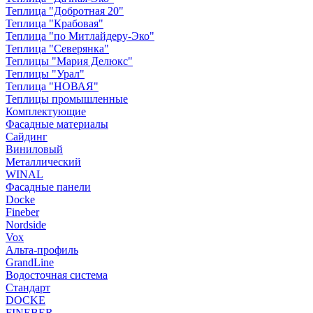
Теплица "Добротная 20"
Теплица "Крабовая"
Теплица "по Митлайдеру-Эко"
Теплица "Северянка"
Теплицы "Мария Делюкс"
Теплицы "Урал"
Теплица "НОВАЯ"
Теплицы промышленные
Комплектующие
Фасадные материалы
Сайдинг
Виниловый
Металлический
WINAL
Фасадные панели
Docke
Fineber
Nordside
Vox
Альта-профиль
GrandLine
Водосточная система
Стандарт
DOCKE
FINEBER