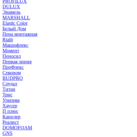
PROFILUX
DULUX
Энамель
MARSHALL
Elastic Color
Белый Дом
Пена монтажная
Rialit
Макрофлекс
Момент
Пеносил
Первая линия
ПроФлекс
Секоном
BUDPRO
Соудал
Титан
Трис
Ультима
Хаусер
П плюс
Канцлер
Реалист
DOMOFOAM
GNS