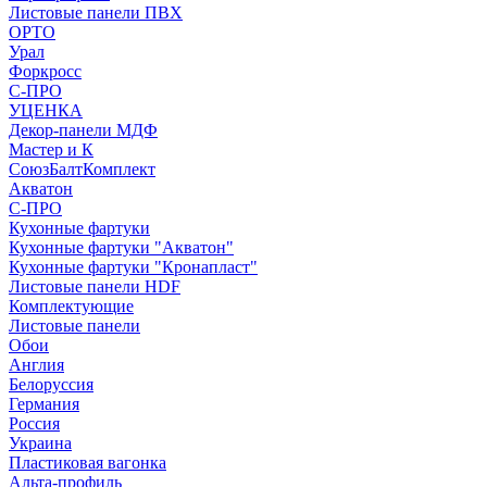
Листовые панели ПВХ
ОРТО
Урал
Форкросс
С-ПРО
УЦЕНКА
Декор-панели МДФ
Мастер и К
СоюзБалтКомплект
Акватон
С-ПРО
Кухонные фартуки
Кухонные фартуки "Акватон"
Кухонные фартуки "Кронапласт"
Листовые панели HDF
Комплектующие
Листовые панели
Обои
Англия
Белоруссия
Германия
Россия
Украина
Пластиковая вагонка
Альта-профиль