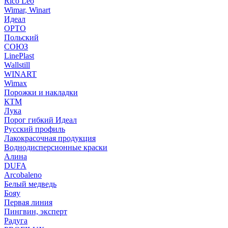
Rico Leo
Wimar, Winart
Идеал
ОРТО
Польский
СОЮЗ
LinePlast
Wallstill
WINART
Wimax
Порожки и накладки
КТМ
Лука
Порог гибкий Идеал
Русский профиль
Лакокрасочная продукция
Воднодисперсионные краски
Алина
DUFA
Arcobaleno
Белый медведь
Бояу
Первая линия
Пингвин, эксперт
Радуга