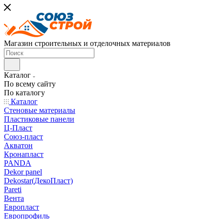
Магазин строительных и отделочных материалов
Каталог
По всему сайту
По каталогу
Каталог
Стеновые материалы
Пластиковые панели
Ц-Пласт
Союз-пласт
Акватон
Кронапласт
PANDA
Dekor panel
Dekostar(ДекоПласт)
Pareti
Вента
Европласт
Европрофиль