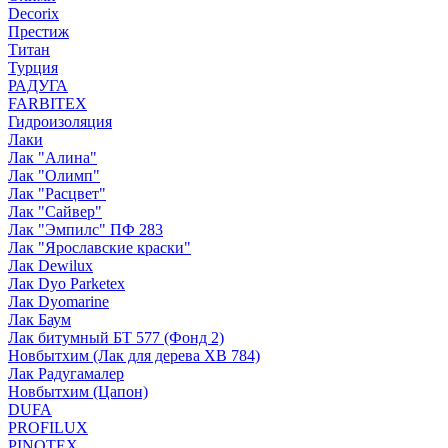
Decorix
Престиж
Титан
Турция
РАДУГА
FARBITEX
Гидроизоляция
Лаки
Лак "Алина"
Лак "Олимп"
Лак "Расцвет"
Лак "Сайвер"
Лак "Эмпилс" ПФ 283
Лак "Ярославские краски"
Лак Dewilux
Лак Dyo Parketex
Лак Dyomarine
Лак Баум
Лак битумный БТ 577 (Фонд 2)
Новбытхим (Лак для дерева ХВ 784)
Лак Радугамалер
Новбытхим (Цапон)
DUFA
PROFILUX
PINOTEX