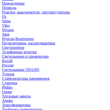
Переходники
Провода
Розетки, выключатели, светорегуляторы
Fit
Sirius
Viko
Wessen
Заря
Нурсан,Валентина
Подрозетники, распредкоробки
Светоприбор
Телефонные розетки
Светильники и прожектора
Китай
Россия
Светильники 595х595
Турция
Стабилизаторы напряжения
Стартера
Philips
Оsrам
Тепловые завесы
Alaska
Трансформаторы
Тройники,разветвители