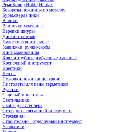
РемоКолор,Hobbi,Hardax
Бокорезы,ножницы по металлу
Буры,сверла,пики
Валики
Ванночки малярные
Веревки,шнуры
Диски отрезные
Емкости строительные
Задвижки, ручки-скобы
Кисти,макловицы
Ключи трубные,имбусовые, гаечные
Крепежный инструмент
Крестики
Ленты
Ножовки,ножи канцеляркие
Пистолеты для пены,герметиков
Рулетки
Садовый инвентарь
Светильники
Скобы для степлера
Столярно - слесарный инструмент
Стремянки
Строительно - отделочный инструмент
Угольники
Уровни