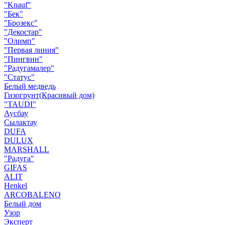
"Knauf"
"Бек"
"Брозекс"
"Декостар"
"Олимп"
"Первая линия"
"Пингвин"
"Радугамалер"
"Статус"
Белый медведь
Гизогрунт(Красивый дом)
"TAUDI"
Аусбау
Сылактау
DUFA
DULUX
MARSHALL
"Радуга"
GIFAS
ALIT
Henkel
ARCOBALENO
Белый дом
Узор
Эксперт