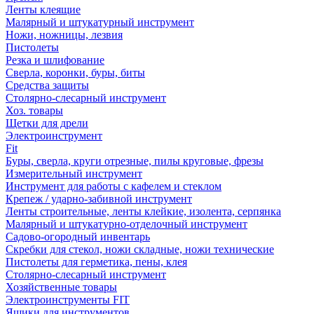
Ленты клеящие
Малярный и штукатурный инструмент
Ножи, ножницы, лезвия
Пистолеты
Резка и шлифование
Сверла, коронки, буры, биты
Средства защиты
Столярно-слесарный инструмент
Хоз. товары
Щетки для дрели
Электроинструмент
Fit
Буры, сверла, круги отрезные, пилы круговые, фрезы
Измерительный инструмент
Инструмент для работы с кафелем и стеклом
Крепеж / ударно-забивной инструмент
Ленты строительные, ленты клейкие, изолента, серпянка
Малярный и штукатурно-отделочный инструмент
Садово-огородный инвентарь
Скребки для стекол, ножи складные, ножи технические
Пистолеты для герметика, пены, клея
Столярно-слесарный инструмент
Хозяйственные товары
Электроинструменты FIT
Ящики для инструментов