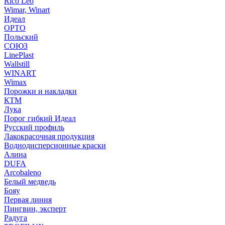
Rico Leo
Wimar, Winart
Идеал
ОРТО
Польский
СОЮЗ
LinePlast
Wallstill
WINART
Wimax
Порожки и накладки
КТМ
Лука
Порог гибкий Идеал
Русский профиль
Лакокрасочная продукция
Воднодисперсионные краски
Алина
DUFA
Arcobaleno
Белый медведь
Бояу
Первая линия
Пингвин, эксперт
Радуга