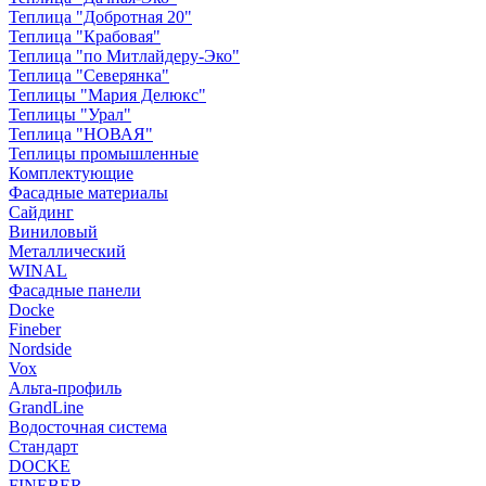
Теплица "Добротная 20"
Теплица "Крабовая"
Теплица "по Митлайдеру-Эко"
Теплица "Северянка"
Теплицы "Мария Делюкс"
Теплицы "Урал"
Теплица "НОВАЯ"
Теплицы промышленные
Комплектующие
Фасадные материалы
Сайдинг
Виниловый
Металлический
WINAL
Фасадные панели
Docke
Fineber
Nordside
Vox
Альта-профиль
GrandLine
Водосточная система
Стандарт
DOCKE
FINEBER