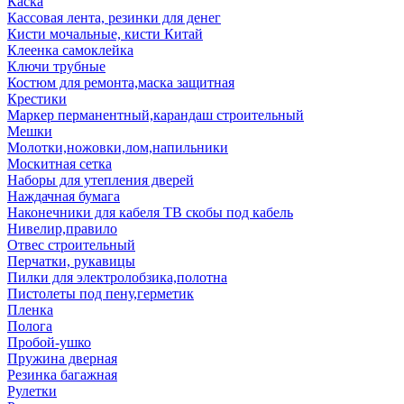
Каска
Кассовая лента, резинки для денег
Кисти мочальные, кисти Китай
Клеенка самоклейка
Ключи трубные
Костюм для ремонта,маска защитная
Крестики
Маркер перманентный,карандаш строительный
Мешки
Молотки,ножовки,лом,напильники
Москитная сетка
Наборы для утепления дверей
Наждачная бумага
Наконечники для кабеля ТВ скобы под кабель
Нивелир,правило
Отвес строительный
Перчатки, рукавицы
Пилки для электролобзика,полотна
Пистолеты под пену,герметик
Пленка
Полога
Пробой-ушко
Пружина дверная
Резинка багажная
Рулетки