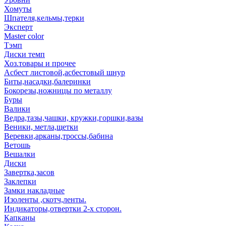
Хомуты
Шпателя,кельмы,терки
Эксперт
Master color
Тэмп
Диски темп
Хоз.товары и прочее
Асбест листовой,асбестовый шнур
Биты,насадки,балеринки
Бокорезы,ножницы по металлу
Буры
Валики
Ведра,тазы,чашки, кружки,горшки,вазы
Веники, метла,щетки
Веревки,арканы,троссы,бабина
Ветошь
Вешалки
Диски
Завертка,засов
Заклепки
Замки накладные
Изоленты ,скотч,ленты.
Индикаторы,отвертки 2-х сторон.
Капканы