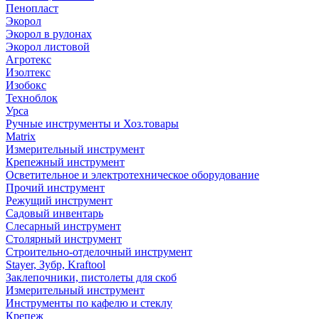
Пенопласт
Экорол
Экорол в рулонах
Экорол листовой
Агротекс
Изолтекс
Изобокс
Техноблок
Урса
Ручные инструменты и Хоз.товары
Matrix
Измерительный инструмент
Крепежный инструмент
Осветительное и электротехническое оборудование
Прочий инструмент
Режущий инструмент
Садовый инвентарь
Слесарный инструмент
Столярный инструмент
Строительно-отделочный инструмент
Stayer, Зубр, Kraftool
Заклепочники, пистолеты для скоб
Измерительный инструмент
Инструменты по кафелю и стеклу
Крепеж