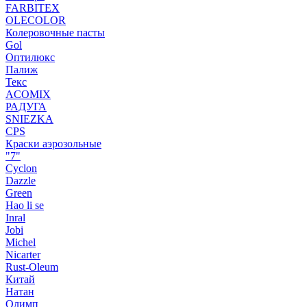
FARBITEX
OLECOLOR
Колеровочные пасты
Gol
Оптилюкс
Палиж
Текс
ACOMIX
РАДУГА
SNIEZKA
CPS
Краски аэрозольные
"7"
Cyclon
Dazzle
Green
Hao li se
Inral
Jobi
Michel
Nicarter
Rust-Oleum
Китай
Натан
Олимп