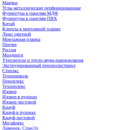
Маячки
Углы металлические перфорированные
Фурнитура к панелям МДФ
Фурнитура к панелям ПВХ
Китай
Клипсы к монтажной планке
Люкс цветной
Монтажная планка
Прочее
Россия
Молдинги
Утеплители и тепло-звуко-пароизоляция
Экструдированный пенополистирол
Стирэкс
Технониколь
Пеноплекс
Техноплекс
Изовер
Изовер в рулонах
Изовер листовой
Кнауф
Кнауф в рулонах
Кнауф листовой
Мегафлекс
Ламинек, СпанЭл