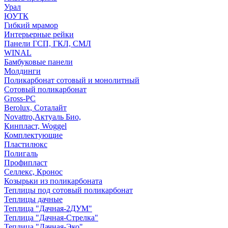
Урал
ЮУТК
Гибкий мрамор
Интерьерные рейки
Панели ГСП, ГКЛ, СМЛ
WINAL
Бамбуковые панели
Молдинги
Поликарбонат сотовый и монолитный
Сотовый поликарбонат
Gross-PC
Berolux, Соталайт
Novattro,Актуаль Био,
Кинпласт, Woggel
Комплектующие
Пластилюкс
Полигаль
Профипласт
Селлекс, Кронос
Козырьки из поликарбоната
Теплицы под сотовый поликарбонат
Теплицы дачные
Теплица "Дачная-2ДУМ"
Теплица "Дачная-Стрелка"
Теплица "Дачная-Эко"