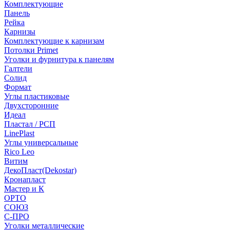
Комплектующие
Панель
Рейка
Карнизы
Комплектующие к карнизам
Потолки Primet
Уголки и фурнитура к панелям
Галтели
Солид
Формат
Углы пластиковые
Двухсторонние
Идеал
Пластал / РСП
LinePlast
Углы универсальные
Rico Leo
Витим
ДекоПласт(Dekostar)
Кронапласт
Мастер и К
ОРТО
СОЮЗ
С-ПРО
Уголки металлические