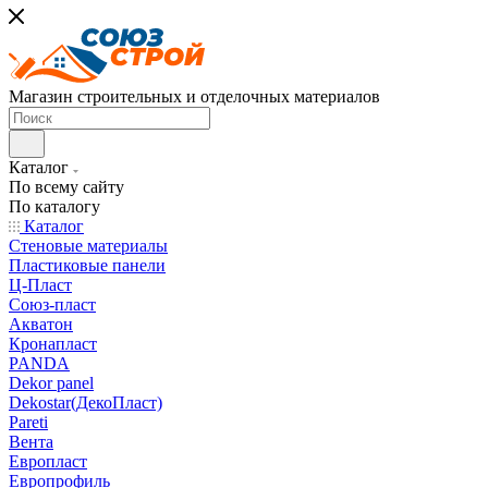
Магазин строительных и отделочных материалов
Каталог
По всему сайту
По каталогу
Каталог
Стеновые материалы
Пластиковые панели
Ц-Пласт
Союз-пласт
Акватон
Кронапласт
PANDA
Dekor panel
Dekostar(ДекоПласт)
Pareti
Вента
Европласт
Европрофиль