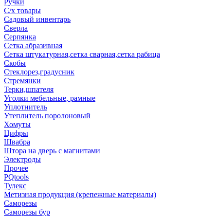
Ручки
С/х товары
Садовый инвентарь
Сверла
Серпянка
Сетка абразивная
Сетка штукатурная,сетка сварная,сетка рабица
Скобы
Стеклорез,градусник
Стремянки
Терки,шпателя
Уголки мебельные, рамные
Уплотнитель
Утеплитель поролоновый
Хомуты
Цифры
Швабра
Штора на дверь с магнитами
Электроды
Прочее
PQtools
Тулекс
Метизная продукция (крепежные материалы)
Саморезы
Саморезы бур