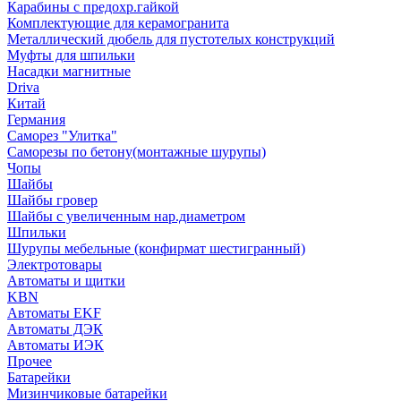
Карабины с предохр.гайкой
Комплектующие для керамогранита
Металлический дюбель для пустотелых конструкций
Муфты для шпильки
Насадки магнитные
Driva
Китай
Германия
Саморез "Улитка"
Саморезы по бетону(монтажные шурупы)
Чопы
Шайбы
Шайбы гровер
Шайбы с увеличенным нар.диаметром
Шпильки
Шурупы мебельные (конфирмат шестигранный)
Электротовары
Автоматы и щитки
KBN
Автоматы EKF
Автоматы ДЭК
Автоматы ИЭК
Прочее
Батарейки
Мизинчиковые батарейки