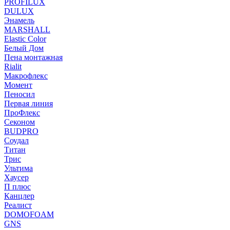
PROFILUX
DULUX
Энамель
MARSHALL
Elastic Color
Белый Дом
Пена монтажная
Rialit
Макрофлекс
Момент
Пеносил
Первая линия
ПроФлекс
Секоном
BUDPRO
Соудал
Титан
Трис
Ультима
Хаусер
П плюс
Канцлер
Реалист
DOMOFOAM
GNS