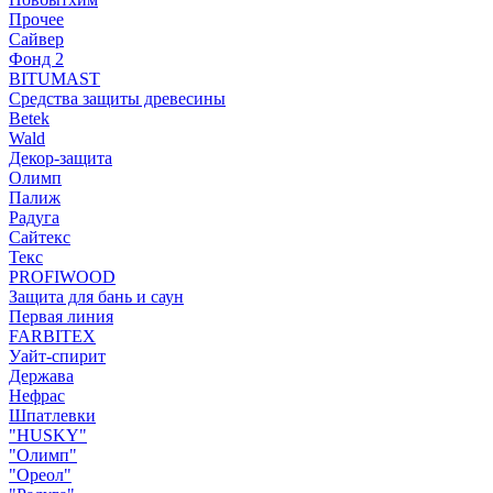
Прочее
Сайвер
Фонд 2
BITUMAST
Средства защиты древесины
Betek
Wald
Декор-защита
Олимп
Палиж
Радуга
Сайтекс
Текс
PROFIWOOD
Защита для бань и саун
Первая линия
FARBITEX
Уайт-спирит
Держава
Нефрас
Шпатлевки
"HUSKY"
"Олимп"
"Ореол"