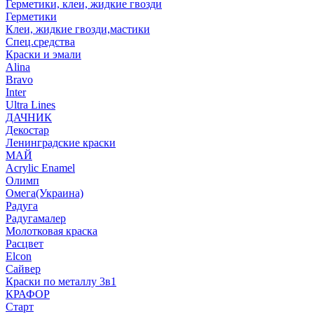
Герметики, клеи, жидкие гвозди
Герметики
Клеи, жидкие гвозди,мастики
Спец.средства
Краски и эмали
Alina
Bravo
Inter
Ultra Lines
ДАЧНИК
Декостар
Ленинградские краски
МАЙ
Acrylic Enamel
Олимп
Омега(Украина)
Радуга
Радугамалер
Молотковая краска
Расцвет
Elcon
Сайвер
Краски по металлу 3в1
КРАФОР
Старт