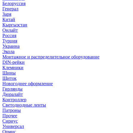
Белоруссия
Генерал
Заря
Китай
Кыргызстан
Онлайт
Россия
Турция
Украина
Экола
Монтажное и распределительное оборудование
DIN-рейки
Клемники
Шины
Щиток
Новогоднее оформление
Гирлянды
Дюралайт
Контроллер
Светодиодные ленты
Патроны
Прочее
Сириус
Универсал
Ормис