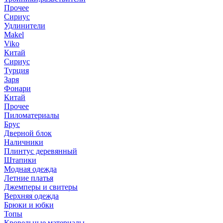
Прочее
Сириус
Удлинители
Makel
Viko
Китай
Сириус
Турция
Заря
Фонари
Китай
Прочее
Пиломатериалы
Брус
Дверной блок
Наличники
Плинтус деревянный
Штапики
Модная одежда
Летние платья
Джемперы и свитеры
Верхняя одежда
Брюки и юбки
Топы
Кровельные материалы