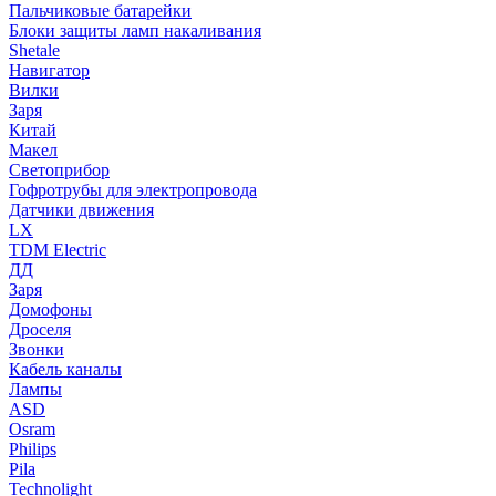
Пальчиковые батарейки
Блоки защиты ламп накаливания
Shetale
Навигатор
Вилки
Заря
Китай
Макел
Светоприбор
Гофротрубы для электропровода
Датчики движения
LX
TDM Electric
ДД
Заря
Домофоны
Дроселя
Звонки
Кабель каналы
Лампы
ASD
Osram
Philips
Pila
Technolight