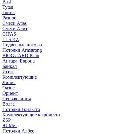
Basf
Tytan
Глина
Разное
Смеси Atlas
Смеси Алит
GIFAS
TTS KZ
Подвесные потолки
Потолки Armstrong
BIOGUARD Plain
Ангара, Европа
Байкал
Исеть
Комплектующие
Лилия
Оазис
Ориент
Первая линия
Волга
Потолки Грильято
Комплектующие к грильято
ZSP
Ю-Мет
Потолки Албес