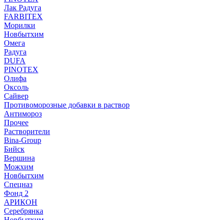
Лак Радуга
FARBITEX
Морилки
Новбытхим
Омега
Радуга
DUFA
PINOTEX
Олифа
Оксоль
Сайвер
Противоморозные добавки в раствор
Антимороз
Прочее
Растворители
Bina-Group
Бийск
Вершина
Можхим
Новбытхим
Спецназ
Фонд 2
АРИКОН
Серебрянка
Новбытхим