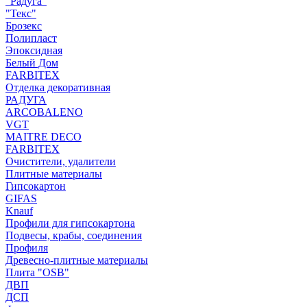
"Радуга"
"Текс"
Брозекс
Полипласт
Эпоксидная
Белый Дом
FARBITEX
Отделка декоративная
РАДУГА
ARCOBALENO
VGT
MAITRE DECO
FARBITEX
Очистители, удалители
Плитные материалы
Гипсокартон
GIFAS
Knauf
Профили для гипсокартона
Подвесы, крабы, соединения
Профиля
Древесно-плитные материалы
Плита "OSB"
ДВП
ДСП