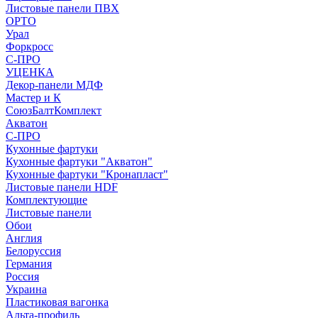
Листовые панели ПВХ
ОРТО
Урал
Форкросс
С-ПРО
УЦЕНКА
Декор-панели МДФ
Мастер и К
СоюзБалтКомплект
Акватон
С-ПРО
Кухонные фартуки
Кухонные фартуки "Акватон"
Кухонные фартуки "Кронапласт"
Листовые панели HDF
Комплектующие
Листовые панели
Обои
Англия
Белоруссия
Германия
Россия
Украина
Пластиковая вагонка
Альта-профиль