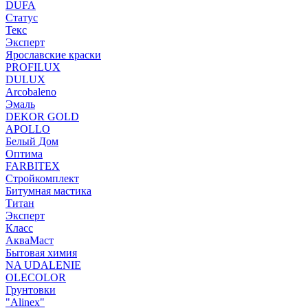
DUFA
Статус
Текс
Эксперт
Ярославские краски
PROFILUX
DULUX
Arcobaleno
Эмаль
DEKOR GOLD
APOLLO
Белый Дом
Оптима
FARBITEX
Стройкомплект
Битумная мастика
Титан
Эксперт
Класс
АкваМаст
Бытовая химия
NA UDALENIE
OLECOLOR
Грунтовки
"Alinex"