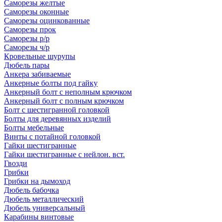
Саморезы желтые
Саморезы оконные
Саморезы оцинкованные
Саморезы прок
Саморезы р/р
Саморезы ч/р
Кровельные шурупы
Дюбель пары
Анкера забиваемые
Анкерные болты под гайку
Анкерный болт с неполным крючком
Анкерный болт с полным крючком
Болт с шестигранной головкой
Болты для деревянных изделий
Болты мебельные
Винты с потайной головкой
Гайки шестигранные
Гайки шестигранные с нейлон. вст.
Гвозди
Грибки
Грибки на дымоход
Дюбель бабочка
Дюбель металлический
Дюбель универсальный
Карабины винтовые