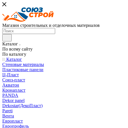
Магазин строительных и отделочных материалов
Каталог
По всему сайту
По каталогу
Каталог
Стеновые материалы
Пластиковые панели
Ц-Пласт
Союз-пласт
Акватон
Кронапласт
PANDA
Dekor panel
Dekostar(ДекоПласт)
Pareti
Вента
Европласт
Европрофиль