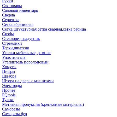
Ручки
С/х товары
Садовый инвентарь
Сверла
Серпянка
Сетка абразивная
Сетка штукатурная,сетка сварная,сетка рабица
Скобы
Стеклорез,градусник
Стремянки
Терки,шпателя
Уголки мебельные, рамные
Уплотнитель
Утеплитель поролоновый
Хомуты
Цифры
Швабра
Штора на дверь с магнитами
Электроды
Прочее
PQtools
Тулекс
Метизная продукция (крепежные материалы)
Саморезы
Саморезы бур