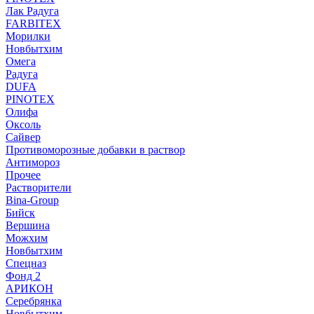
Лак Радуга
FARBITEX
Морилки
Новбытхим
Омега
Радуга
DUFA
PINOTEX
Олифа
Оксоль
Сайвер
Противоморозные добавки в раствор
Антимороз
Прочее
Растворители
Bina-Group
Бийск
Вершина
Можхим
Новбытхим
Спецназ
Фонд 2
АРИКОН
Серебрянка
Новбытхим