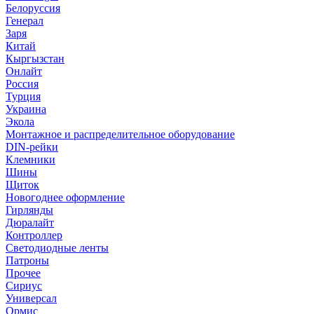
Белоруссия
Генерал
Заря
Китай
Кыргызстан
Онлайт
Россия
Турция
Украина
Экола
Монтажное и распределительное оборудование
DIN-рейки
Клемники
Шины
Щиток
Новогоднее оформление
Гирлянды
Дюралайт
Контроллер
Светодиодные ленты
Патроны
Прочее
Сириус
Универсал
Ормис