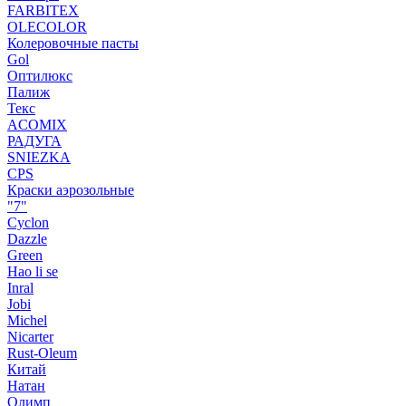
FARBITEX
OLECOLOR
Колеровочные пасты
Gol
Оптилюкс
Палиж
Текс
ACOMIX
РАДУГА
SNIEZKA
CPS
Краски аэрозольные
"7"
Cyclon
Dazzle
Green
Hao li se
Inral
Jobi
Michel
Nicarter
Rust-Oleum
Китай
Натан
Олимп