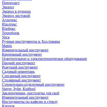
Пенопласт
Экорол
Экорол в рулонах
Экорол листовой
Агротекс
Изолтекс
Изобокс
Техноблок
Урса
Ручные инструменты и Хоз.товары
Matrix
Измерительный инструмент
Крепежный инструмент
Осветительное и электротехническое оборудование
Прочий инструмент
Режущий инструмент
Садовый инвентарь
Слесарный инструмент
Столярный инструмент
Строительно-отделочный инструмент
Stayer, Зубр, Kraftool
Заклепочники, пистолеты для скоб
Измерительный инструмент
Инструменты по кафелю и стеклу
Крепеж