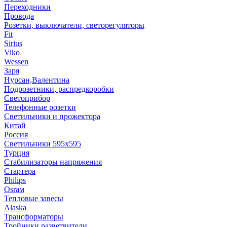
Переходники
Провода
Розетки, выключатели, светорегуляторы
Fit
Sirius
Viko
Wessen
Заря
Нурсан,Валентина
Подрозетники, распредкоробки
Светоприбор
Телефонные розетки
Светильники и прожектора
Китай
Россия
Светильники 595х595
Турция
Стабилизаторы напряжения
Стартера
Philips
Оsrам
Тепловые завесы
Alaska
Трансформаторы
Тройники,разветвители