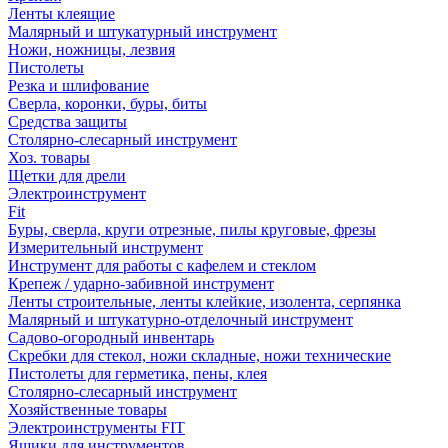
Ленты клеящие
Малярный и штукатурный инструмент
Ножи, ножницы, лезвия
Пистолеты
Резка и шлифование
Сверла, коронки, буры, биты
Средства защиты
Столярно-слесарный инструмент
Хоз. товары
Щетки для дрели
Электроинструмент
Fit
Буры, сверла, круги отрезные, пилы круговые, фрезы
Измерительный инструмент
Инструмент для работы с кафелем и стеклом
Крепеж / ударно-забивной инструмент
Ленты строительные, ленты клейкие, изолента, серпянка
Малярный и штукатурно-отделочный инструмент
Садово-огородный инвентарь
Скребки для стекол, ножи складные, ножи технические
Пистолеты для герметика, пены, клея
Столярно-слесарный инструмент
Хозяйственные товары
Электроинструменты FIT
Ящики для инструментов