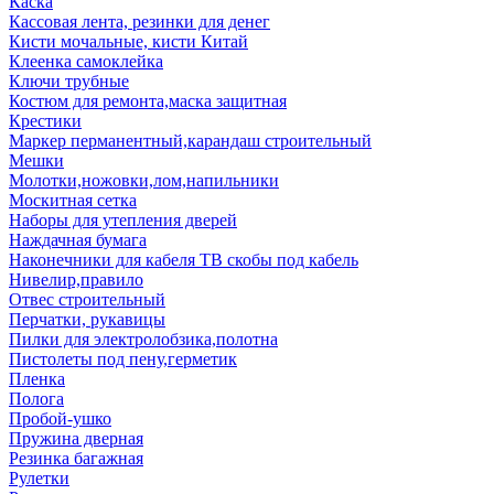
Каска
Кассовая лента, резинки для денег
Кисти мочальные, кисти Китай
Клеенка самоклейка
Ключи трубные
Костюм для ремонта,маска защитная
Крестики
Маркер перманентный,карандаш строительный
Мешки
Молотки,ножовки,лом,напильники
Москитная сетка
Наборы для утепления дверей
Наждачная бумага
Наконечники для кабеля ТВ скобы под кабель
Нивелир,правило
Отвес строительный
Перчатки, рукавицы
Пилки для электролобзика,полотна
Пистолеты под пену,герметик
Пленка
Полога
Пробой-ушко
Пружина дверная
Резинка багажная
Рулетки