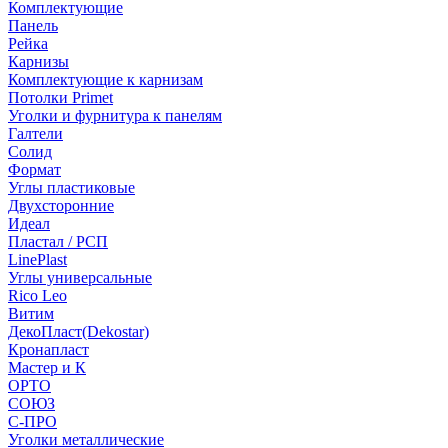
Комплектующие
Панель
Рейка
Карнизы
Комплектующие к карнизам
Потолки Primet
Уголки и фурнитура к панелям
Галтели
Солид
Формат
Углы пластиковые
Двухсторонние
Идеал
Пластал / РСП
LinePlast
Углы универсальные
Rico Leo
Витим
ДекоПласт(Dekostar)
Кронапласт
Мастер и К
ОРТО
СОЮЗ
С-ПРО
Уголки металлические