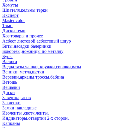
Хомуты
Шпателя,кельмы,терки
Эксперт
Master color
Тэмп
Диски темп
Хоз.товары и прочее
Асбест листовой,асбестовый шнур
Биты,насадки,балеринки
Бокорезы,ножницы по металлу
Буры
Валики
Ведра,тазы,чашки, кружки,горшки,вазы
Веники, метла,щетки
Веревки,арканы,троссы,бабина
Ветошь
Вешалки
Диски
Завертка,засов
Заклепки
Замки накладные
Изоленты ,скотч,ленты.
Индикаторы,отвертки 2-х сторон.
Капканы