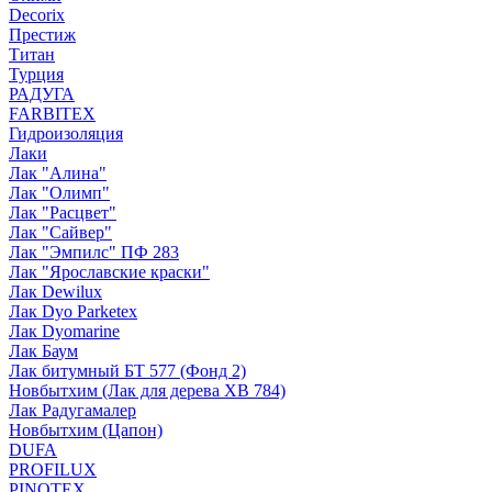
Decorix
Престиж
Титан
Турция
РАДУГА
FARBITEX
Гидроизоляция
Лаки
Лак "Алина"
Лак "Олимп"
Лак "Расцвет"
Лак "Сайвер"
Лак "Эмпилс" ПФ 283
Лак "Ярославские краски"
Лак Dewilux
Лак Dyo Parketex
Лак Dyomarine
Лак Баум
Лак битумный БТ 577 (Фонд 2)
Новбытхим (Лак для дерева ХВ 784)
Лак Радугамалер
Новбытхим (Цапон)
DUFA
PROFILUX
PINOTEX