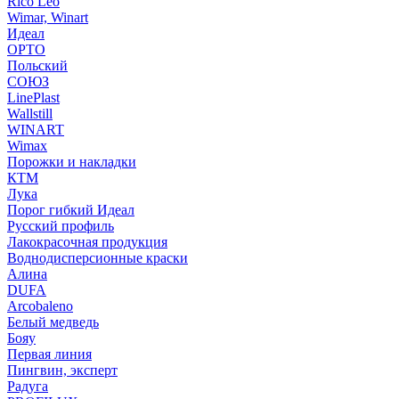
Rico Leo
Wimar, Winart
Идеал
ОРТО
Польский
СОЮЗ
LinePlast
Wallstill
WINART
Wimax
Порожки и накладки
КТМ
Лука
Порог гибкий Идеал
Русский профиль
Лакокрасочная продукция
Воднодисперсионные краски
Алина
DUFA
Arcobaleno
Белый медведь
Бояу
Первая линия
Пингвин, эксперт
Радуга