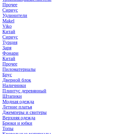
Прочее
Сириус
Удлинители
Makel
Viko
Китай
Сириус
Турция
Заря
Фонари
Китай
Прочее
Пиломатериалы
Брус
Дверной блок
Наличники
Плинтус деревянный
Штапики
Модная одежда
Летние платья
Джемперы и свитеры
Верхняя одежда
Брюки и юбки
Топы
Кровельные материалы