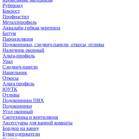
Рубероид
Бикрост
Профнастил
Металлпрофиль
Аквалайн,гибкая черепица
Битум
Пароизоляция
Подоконники, сэндвич-панели, откосы, отливы
Наличник оконный
Альта-профиль
Урал
Сэндвич-панели
Нащельник
Откосы
Альта профиль
ЮУТК
Отливы
Подоконники ПВХ
Подоконники
Угол оконный
Сантехника и вентиляция
Аксессуары для ванной комнаты
Бордюр на ванну
Бумагодержатели