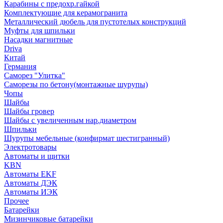
Карабины с предохр.гайкой
Комплектующие для керамогранита
Металлический дюбель для пустотелых конструкций
Муфты для шпильки
Насадки магнитные
Driva
Китай
Германия
Саморез "Улитка"
Саморезы по бетону(монтажные шурупы)
Чопы
Шайбы
Шайбы гровер
Шайбы с увеличенным нар.диаметром
Шпильки
Шурупы мебельные (конфирмат шестигранный)
Электротовары
Автоматы и щитки
KBN
Автоматы EKF
Автоматы ДЭК
Автоматы ИЭК
Прочее
Батарейки
Мизинчиковые батарейки