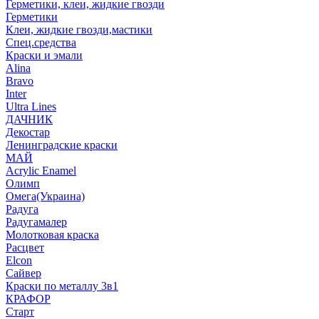
Герметики, клеи, жидкие гвозди
Герметики
Клеи, жидкие гвозди,мастики
Спец.средства
Краски и эмали
Alina
Bravo
Inter
Ultra Lines
ДАЧНИК
Декостар
Ленинградские краски
МАЙ
Acrylic Enamel
Олимп
Омега(Украина)
Радуга
Радугамалер
Молотковая краска
Расцвет
Elcon
Сайвер
Краски по металлу 3в1
КРАФОР
Старт