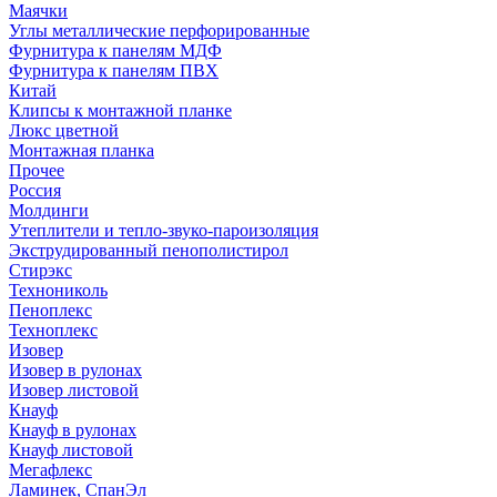
Маячки
Углы металлические перфорированные
Фурнитура к панелям МДФ
Фурнитура к панелям ПВХ
Китай
Клипсы к монтажной планке
Люкс цветной
Монтажная планка
Прочее
Россия
Молдинги
Утеплители и тепло-звуко-пароизоляция
Экструдированный пенополистирол
Стирэкс
Технониколь
Пеноплекс
Техноплекс
Изовер
Изовер в рулонах
Изовер листовой
Кнауф
Кнауф в рулонах
Кнауф листовой
Мегафлекс
Ламинек, СпанЭл