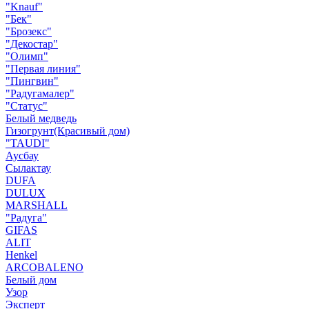
"Knauf"
"Бек"
"Брозекс"
"Декостар"
"Олимп"
"Первая линия"
"Пингвин"
"Радугамалер"
"Статус"
Белый медведь
Гизогрунт(Красивый дом)
"TAUDI"
Аусбау
Сылактау
DUFA
DULUX
MARSHALL
"Радуга"
GIFAS
ALIT
Henkel
ARCOBALENO
Белый дом
Узор
Эксперт