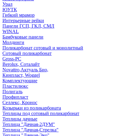
Урал
ЮУТК
Гибкий мрамор
Интерьерные рейки
Панели ГСП, ГКЛ, СМЛ
WINAL
Бамбуковые панели
Молдинги
Поликарбонат сотовый и монолитный
Сотовый поликарбонат
Gross-PC
Berolux, Соталайт
Novattro,Актуаль Био,
Кинпласт, Woggel
Комплектующие
Пластилюкс
Полигаль
Профипласт
Селлекс, Кронос
Козырьки из поликарбоната
Теплицы под сотовый поликарбонат
Теплицы дачные
Теплица "Дачная-2ДУМ"
Теплица "Дачная-Стрелка"
Теплица "Дачная-Эко"