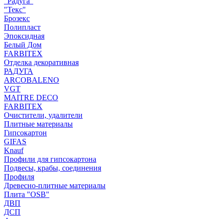
"Радуга"
"Текс"
Брозекс
Полипласт
Эпоксидная
Белый Дом
FARBITEX
Отделка декоративная
РАДУГА
ARCOBALENO
VGT
MAITRE DECO
FARBITEX
Очистители, удалители
Плитные материалы
Гипсокартон
GIFAS
Knauf
Профили для гипсокартона
Подвесы, крабы, соединения
Профиля
Древесно-плитные материалы
Плита "OSB"
ДВП
ДСП