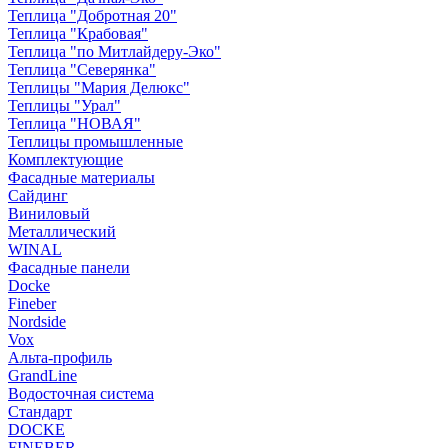
Теплица "Добротная 20"
Теплица "Крабовая"
Теплица "по Митлайдеру-Эко"
Теплица "Северянка"
Теплицы "Мария Делюкс"
Теплицы "Урал"
Теплица "НОВАЯ"
Теплицы промышленные
Комплектующие
Фасадные материалы
Сайдинг
Виниловый
Металлический
WINAL
Фасадные панели
Docke
Fineber
Nordside
Vox
Альта-профиль
GrandLine
Водосточная система
Стандарт
DOCKE
FINEBER