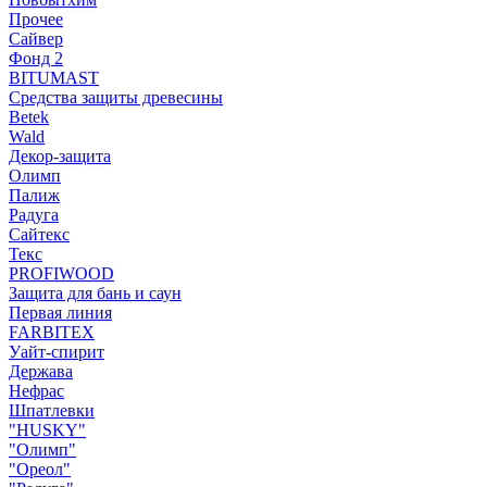
Прочее
Сайвер
Фонд 2
BITUMAST
Средства защиты древесины
Betek
Wald
Декор-защита
Олимп
Палиж
Радуга
Сайтекс
Текс
PROFIWOOD
Защита для бань и саун
Первая линия
FARBITEX
Уайт-спирит
Держава
Нефрас
Шпатлевки
"HUSKY"
"Олимп"
"Ореол"