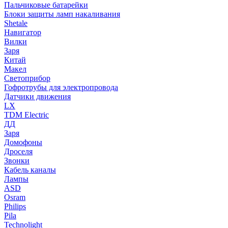
Пальчиковые батарейки
Блоки защиты ламп накаливания
Shetale
Навигатор
Вилки
Заря
Китай
Макел
Светоприбор
Гофротрубы для электропровода
Датчики движения
LX
TDM Electric
ДД
Заря
Домофоны
Дроселя
Звонки
Кабель каналы
Лампы
ASD
Osram
Philips
Pila
Technolight