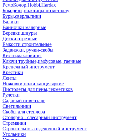
РемоКолор,Hobbi,Hardax
Бокорезы,ножницы по металлу
Буры,сверла,пики
Валики
Ванночки малярные
Веревки,шнуры
Диски отрезные
Емкости строительные
Задвижки, ручки-скобы
Кисти,макловицы
Ключи трубные,имбусовые, гаечные
Крепежный инструмент
Крестики
Ленты
Ножовки,ножи канцеляркие
Пистолеты для пены,герметиков
Рулетки
Садовый инвентарь
Светильники
Скобы для степлера
Столярно - слесарный инструмент
Стремянки
Строительно - отделочный инструмент
Угольники
Уровни