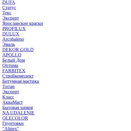
DUFA
Статус
Текс
Эксперт
Ярославские краски
PROFILUX
DULUX
Arcobaleno
Эмаль
DEKOR GOLD
APOLLO
Белый Дом
Оптима
FARBITEX
Стройкомплект
Битумная мастика
Титан
Эксперт
Класс
АкваМаст
Бытовая химия
NA UDALENIE
OLECOLOR
Грунтовки
"Alinex"