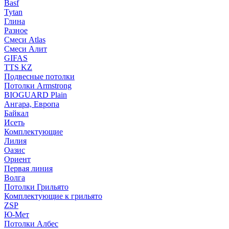
Basf
Tytan
Глина
Разное
Смеси Atlas
Смеси Алит
GIFAS
TTS KZ
Подвесные потолки
Потолки Armstrong
BIOGUARD Plain
Ангара, Европа
Байкал
Исеть
Комплектующие
Лилия
Оазис
Ориент
Первая линия
Волга
Потолки Грильято
Комплектующие к грильято
ZSP
Ю-Мет
Потолки Албес