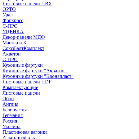
Листовые панели ПВХ
ОРТО
Урал
Форкросс
С-ПРО
УЦЕНКА
Декор-панели МДФ
Мастер и К
СоюзБалтКомплект
Акватон
С-ПРО
Кухонные фартуки
Кухонные фартуки "Акватон"
Кухонные фартуки "Кронапласт"
Листовые панели HDF
Комплектующие
Листовые панели
Обои
Англия
Белоруссия
Германия
Россия
Украина
Пластиковая вагонка
Альта-профиль