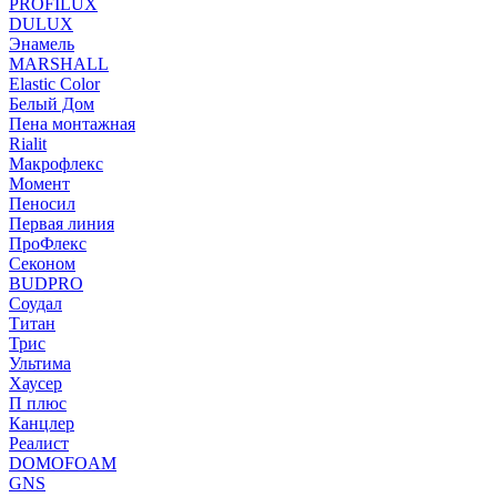
PROFILUX
DULUX
Энамель
MARSHALL
Elastic Color
Белый Дом
Пена монтажная
Rialit
Макрофлекс
Момент
Пеносил
Первая линия
ПроФлекс
Секоном
BUDPRO
Соудал
Титан
Трис
Ультима
Хаусер
П плюс
Канцлер
Реалист
DOMOFOAM
GNS