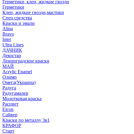
Герметики, клеи, жидкие гвозди
Герметики
Клеи, жидкие гвозди,мастики
Спец.средства
Краски и эмали
Alina
Bravo
Inter
Ultra Lines
ДАЧНИК
Декостар
Ленинградские краски
МАЙ
Acrylic Enamel
Олимп
Омега(Украина)
Радуга
Радугамалер
Молотковая краска
Расцвет
Elcon
Сайвер
Краски по металлу 3в1
КРАФОР
Старт