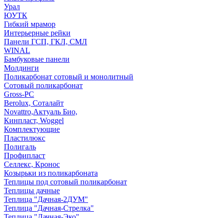
Урал
ЮУТК
Гибкий мрамор
Интерьерные рейки
Панели ГСП, ГКЛ, СМЛ
WINAL
Бамбуковые панели
Молдинги
Поликарбонат сотовый и монолитный
Сотовый поликарбонат
Gross-PC
Berolux, Соталайт
Novattro,Актуаль Био,
Кинпласт, Woggel
Комплектующие
Пластилюкс
Полигаль
Профипласт
Селлекс, Кронос
Козырьки из поликарбоната
Теплицы под сотовый поликарбонат
Теплицы дачные
Теплица "Дачная-2ДУМ"
Теплица "Дачная-Стрелка"
Теплица "Дачная-Эко"