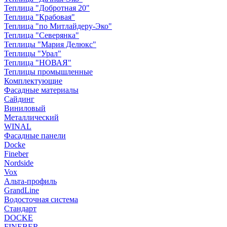
Теплица "Добротная 20"
Теплица "Крабовая"
Теплица "по Митлайдеру-Эко"
Теплица "Северянка"
Теплицы "Мария Делюкс"
Теплицы "Урал"
Теплица "НОВАЯ"
Теплицы промышленные
Комплектующие
Фасадные материалы
Сайдинг
Виниловый
Металлический
WINAL
Фасадные панели
Docke
Fineber
Nordside
Vox
Альта-профиль
GrandLine
Водосточная система
Стандарт
DOCKE
FINEBER