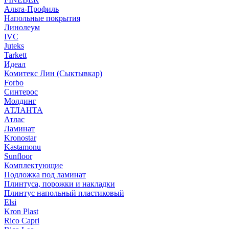
Альта-Профиль
Напольные покрытия
Линолеум
IVC
Juteks
Tarkett
Идеал
Комитекс Лин (Сыктывкар)
Forbo
Синтерос
Молдинг
АТЛАНТА
Атлас
Ламинат
Kronostar
Kastamonu
Sunfloor
Комплектующие
Подложка под ламинат
Плинтуса, порожки и накладки
Плинтус напольный пластиковый
Elsi
Kron Plast
Rico Capri