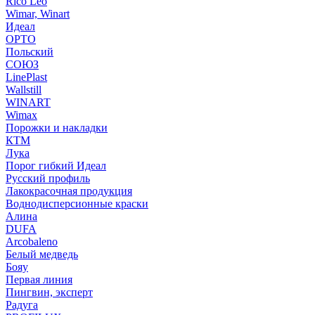
Rico Leo
Wimar, Winart
Идеал
ОРТО
Польский
СОЮЗ
LinePlast
Wallstill
WINART
Wimax
Порожки и накладки
КТМ
Лука
Порог гибкий Идеал
Русский профиль
Лакокрасочная продукция
Воднодисперсионные краски
Алина
DUFA
Arcobaleno
Белый медведь
Бояу
Первая линия
Пингвин, эксперт
Радуга