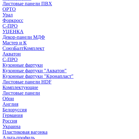
Листовые панели ПВХ
ОРТО
Урал
Форкросс
С-ПРО
УЦЕНКА
Декор-панели МДФ
Мастер и К
СоюзБалтКомплект
Акватон
С-ПРО
Кухонные фартуки
Кухонные фартуки "Акватон"
Кухонные фартуки "Кронапласт"
Листовые панели HDF
Комплектующие
Листовые панели
Обои
Англия
Белоруссия
Германия
Россия
Украина
Пластиковая вагонка
Альта-профиль