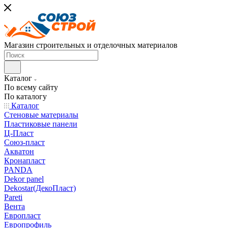
Магазин строительных и отделочных материалов
Каталог
По всему сайту
По каталогу
Каталог
Стеновые материалы
Пластиковые панели
Ц-Пласт
Союз-пласт
Акватон
Кронапласт
PANDA
Dekor panel
Dekostar(ДекоПласт)
Pareti
Вента
Европласт
Европрофиль