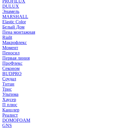
PROFILUX
DULUX
Энамель
MARSHALL
Elastic Color
Белый Дом
Пена монтажная
Rialit
Макрофлекс
Момент
Пеносил
Первая линия
ПроФлекс
Секоном
BUDPRO
Соудал
Титан
Трис
Ультима
Хаусер
П плюс
Канцлер
Реалист
DOMOFOAM
GNS