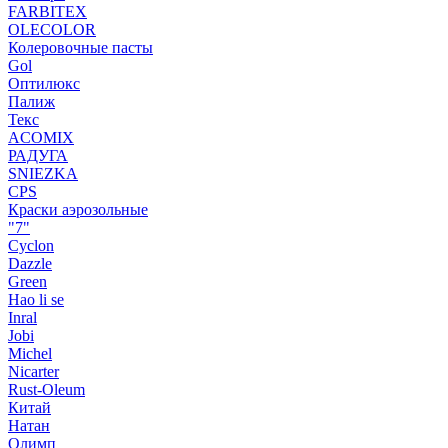
FARBITEX
OLECOLOR
Колеровочные пасты
Gol
Оптилюкс
Палиж
Текс
ACOMIX
РАДУГА
SNIEZKA
CPS
Краски аэрозольные
"7"
Cyclon
Dazzle
Green
Hao li se
Inral
Jobi
Michel
Nicarter
Rust-Oleum
Китай
Натан
Олимп