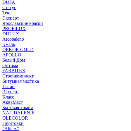
DUFA
Статус
Текс
Эксперт
Ярославские краски
PROFILUX
DULUX
Arcobaleno
Эмаль
DEKOR GOLD
APOLLO
Белый Дом
Оптима
FARBITEX
Стройкомплект
Битумная мастика
Титан
Эксперт
Класс
АкваМаст
Бытовая химия
NA UDALENIE
OLECOLOR
Грунтовки
"Alinex"