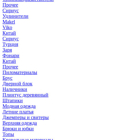
Прочее
Сириус
Удлинители
Makel
Viko
Китай
Сириус
Турция
Заря
Фонари
Китай
Прочее
Пиломатериалы
Брус
Дверной блок
Наличники
Плинтус деревянный
Штапики
Модная одежда
Летние платья
Джемперы и свитеры
Верхняя одежда
Брюки и юбки
Топы
Кровельные материалы