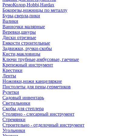
РемоКолор,Hobbi,Hardax
Бокорезы,ножницы по металлу
Буры,сверла,пики
Валики
Ванночки малярные
Веревки,шнуры
Диски отрезные
Емкости строительные
Задвижки, ручки-скобы
Кисти,макловицы
Ключи трубные,имбусовые, гаечные
Крепежный инструмент
Крестики
Ленты
Ножовки,ножи канцеляркие
Пистолеты для пены,герметиков
Рулетки
Садовый инвентарь
Светильники
Скобы для степлера
Столярно - слесарный инструмент
Стремянки
Строительно - отделочный инструмент
Угольники
Уровни