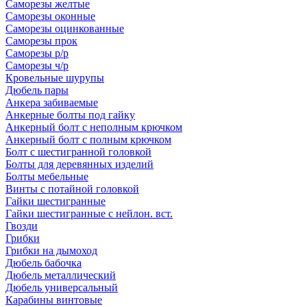
Саморезы желтые
Саморезы оконные
Саморезы оцинкованные
Саморезы прок
Саморезы р/р
Саморезы ч/р
Кровельные шурупы
Дюбель пары
Анкера забиваемые
Анкерные болты под гайку
Анкерный болт с неполным крючком
Анкерный болт с полным крючком
Болт с шестигранной головкой
Болты для деревянных изделий
Болты мебельные
Винты с потайной головкой
Гайки шестигранные
Гайки шестигранные с нейлон. вст.
Гвозди
Грибки
Грибки на дымоход
Дюбель бабочка
Дюбель металлический
Дюбель универсальный
Карабины винтовые