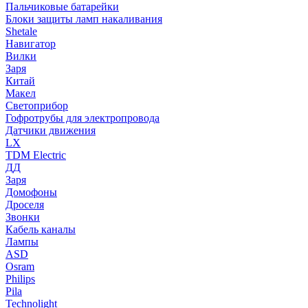
Пальчиковые батарейки
Блоки защиты ламп накаливания
Shetale
Навигатор
Вилки
Заря
Китай
Макел
Светоприбор
Гофротрубы для электропровода
Датчики движения
LX
TDM Electric
ДД
Заря
Домофоны
Дроселя
Звонки
Кабель каналы
Лампы
ASD
Osram
Philips
Pila
Technolight