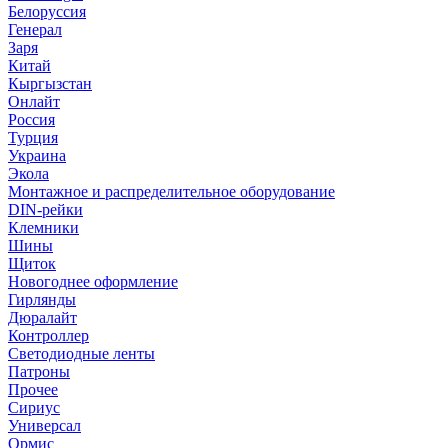
Белоруссия
Генерал
Заря
Китай
Кыргызстан
Онлайт
Россия
Турция
Украина
Экола
Монтажное и распределительное оборудование
DIN-рейки
Клемники
Шины
Щиток
Новогоднее оформление
Гирлянды
Дюралайт
Контроллер
Светодиодные ленты
Патроны
Прочее
Сириус
Универсал
Ормис