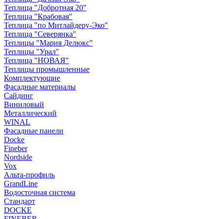
Теплица "Добротная 20"
Теплица "Крабовая"
Теплица "по Митлайдеру-Эко"
Теплица "Северянка"
Теплицы "Мария Делюкс"
Теплицы "Урал"
Теплица "НОВАЯ"
Теплицы промышленные
Комплектующие
Фасадные материалы
Сайдинг
Виниловый
Металлический
WINAL
Фасадные панели
Docke
Fineber
Nordside
Vox
Альта-профиль
GrandLine
Водосточная система
Стандарт
DOCKE
FINEBER