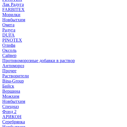
Лак Радуга
FARBITEX
Морилки
Новбытхим
Омега
Радуга
DUFA
PINOTEX
Олифа
Оксоль
Сайвер
Противоморозные добавки в раствор
Антимороз
Прочее
Растворители
Bina-Group
Бийск
Вершина
Можхим
Новбытхим
Спецназ
Фонд 2
АРИКОН
Серебрянка
Новбытхим