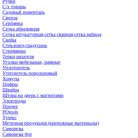
Ручки
С/х товары
Садовый инвентарь
Сверла
Серпянка
Сетка абразивная
Сетка штукатурная,сетка сварная,сетка рабица
Скобы
Стеклорез,градусник
Стремянки
Терки,шпателя
Уголки мебельные, рамные
Уплотнитель
Утеплитель поролоновый
Хомуты
Цифры
Швабра
Штора на дверь с магнитами
Электроды
Прочее
PQtools
Тулекс
Метизная продукция (крепежные материалы)
Саморезы
Саморезы бур