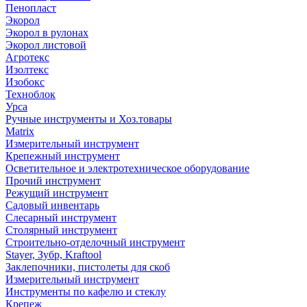
Пенопласт
Экорол
Экорол в рулонах
Экорол листовой
Агротекс
Изолтекс
Изобокс
Техноблок
Урса
Ручные инструменты и Хоз.товары
Matrix
Измерительный инструмент
Крепежный инструмент
Осветительное и электротехническое оборудование
Прочий инструмент
Режущий инструмент
Садовый инвентарь
Слесарный инструмент
Столярный инструмент
Строительно-отделочный инструмент
Stayer, Зубр, Kraftool
Заклепочники, пистолеты для скоб
Измерительный инструмент
Инструменты по кафелю и стеклу
Крепеж