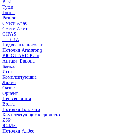
Basf
Tytan
Глина
Разное
Смеси Atlas
Смеси Алит
GIFAS
TTS KZ
Подвесные потолки
Потолки Armstrong
BIOGUARD Plain
Ангара, Европа
Байкал
Исеть
Комплектующие
Лилия
Оазис
Ориент
Первая линия
Волга
Потолки Грильято
Комплектующие к грильято
ZSP
Ю-Мет
Потолки Албес