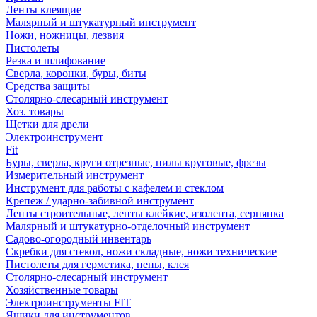
Ленты клеящие
Малярный и штукатурный инструмент
Ножи, ножницы, лезвия
Пистолеты
Резка и шлифование
Сверла, коронки, буры, биты
Средства защиты
Столярно-слесарный инструмент
Хоз. товары
Щетки для дрели
Электроинструмент
Fit
Буры, сверла, круги отрезные, пилы круговые, фрезы
Измерительный инструмент
Инструмент для работы с кафелем и стеклом
Крепеж / ударно-забивной инструмент
Ленты строительные, ленты клейкие, изолента, серпянка
Малярный и штукатурно-отделочный инструмент
Садово-огородный инвентарь
Скребки для стекол, ножи складные, ножи технические
Пистолеты для герметика, пены, клея
Столярно-слесарный инструмент
Хозяйственные товары
Электроинструменты FIT
Ящики для инструментов