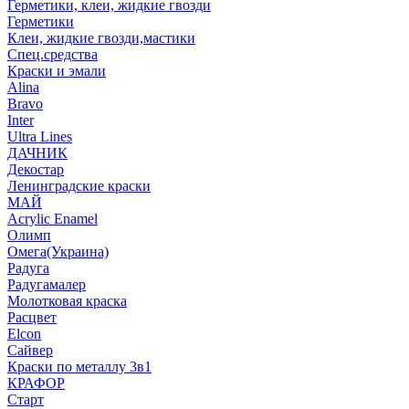
Герметики, клеи, жидкие гвозди
Герметики
Клеи, жидкие гвозди,мастики
Спец.средства
Краски и эмали
Alina
Bravo
Inter
Ultra Lines
ДАЧНИК
Декостар
Ленинградские краски
МАЙ
Acrylic Enamel
Олимп
Омега(Украина)
Радуга
Радугамалер
Молотковая краска
Расцвет
Elcon
Сайвер
Краски по металлу 3в1
КРАФОР
Старт