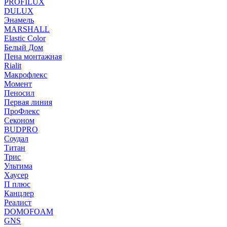
PROFILUX
DULUX
Энамель
MARSHALL
Elastic Color
Белый Дом
Пена монтажная
Rialit
Макрофлекс
Момент
Пеносил
Первая линия
ПроФлекс
Секоном
BUDPRO
Соудал
Титан
Трис
Ультима
Хаусер
П плюс
Канцлер
Реалист
DOMOFOAM
GNS