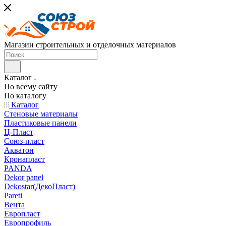
Магазин строительных и отделочных материалов
Каталог
По всему сайту
По каталогу
Каталог
Стеновые материалы
Пластиковые панели
Ц-Пласт
Союз-пласт
Акватон
Кронапласт
PANDA
Dekor panel
Dekostar(ДекоПласт)
Pareti
Вента
Европласт
Европрофиль