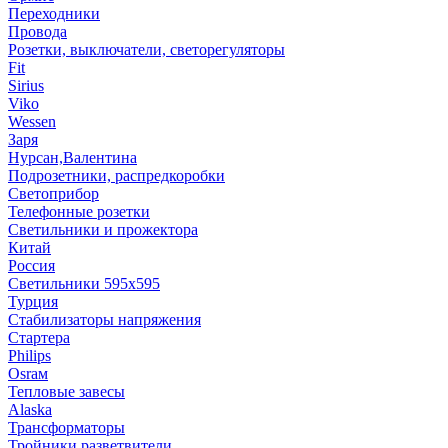
Переходники
Провода
Розетки, выключатели, светорегуляторы
Fit
Sirius
Viko
Wessen
Заря
Нурсан,Валентина
Подрозетники, распредкоробки
Светоприбор
Телефонные розетки
Светильники и прожектора
Китай
Россия
Светильники 595х595
Турция
Стабилизаторы напряжения
Стартера
Philips
Оsrам
Тепловые завесы
Alaska
Трансформаторы
Тройники,разветвители