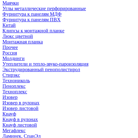
Маячки
Углы металлические перфорированные
Фурнитура к панелям МДФ
Фурнитура к панелям ПВХ
Китай
Клипсы к монтажной планке
Люкс цветной
Монтажная планка
Прочее
Россия
Молдинги
Утеплители и тепло-звуко-пароизоляция
Экструдированный пенополистирол
Стирэкс
Технониколь
Пеноплекс
Техноплекс
Изовер
Изовер в рулонах
Изовер листовой
Кнауф
Кнауф в рулонах
Кнауф листовой
Мегафлекс
Ламинек, СпанЭл