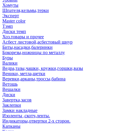
Хомуты
Шпателя,кельмы,терки
Эксперт
Master color
Тэмп
Диски темп
Хоз.товары и прочее
Асбест листовой,асбестовый шнур
Биты,насадки,балеринки
Бокорезы,ножницы по металлу
Буры
Валики
Ведра,тазы,чашки, кружки,горшки,вазы
Веники, метла,щетки
Веревки,арканы,троссы,бабина
Ветошь
Вешалки
Диски
Завертка,засов
Заклепки
Замки накладные
Изоленты ,скотч,ленты.
Индикаторы,отвертки 2-х сторон.
Капканы