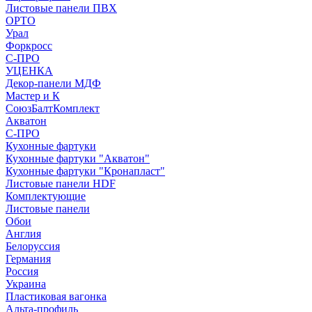
Листовые панели ПВХ
ОРТО
Урал
Форкросс
С-ПРО
УЦЕНКА
Декор-панели МДФ
Мастер и К
СоюзБалтКомплект
Акватон
С-ПРО
Кухонные фартуки
Кухонные фартуки "Акватон"
Кухонные фартуки "Кронапласт"
Листовые панели HDF
Комплектующие
Листовые панели
Обои
Англия
Белоруссия
Германия
Россия
Украина
Пластиковая вагонка
Альта-профиль