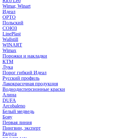
Rico Leo
Wimar, Winart
Идеал
ОРТО
Польский
СОЮЗ
LinePlast
Wallstill
WINART
Wimax
Порожки и накладки
КТМ
Лука
Порог гибкий Идеал
Русский профиль
Лакокрасочная продукция
Воднодисперсионные краски
Алина
DUFA
Arcobaleno
Белый медведь
Бояу
Первая линия
Пингвин, эксперт
Радуга