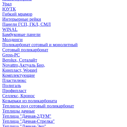
Урал
ЮУТК
Гибкий мрамор
Интерьерные рейки
Панели ГСП, ГКЛ, СМЛ
WINAL
Бамбуковые панели
Молдинги
Поликарбонат сотовый и монолитный
Сотовый поликарбонат
Gross-PC
Berolux, Соталайт
Novattro,Актуаль Био,
Кинпласт, Woggel
Комплектующие
Пластилюкс
Полигаль
Профипласт
Селлекс, Кронос
Козырьки из поликарбоната
Теплицы под сотовый поликарбонат
Теплицы дачные
Теплица "Дачная-2ДУМ"
Теплица "Дачная-Стрелка"
Теплица "Дачная-Эко"