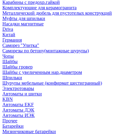
Карабины с предохр.гайкой
Комплектующие для керамогранита
Металлический дюбель для пустотелых конструкций
Муфты для шпильки
Насадки магнитные
Driva
Китай
Германия
Саморез "Улитка"
Саморезы по бетону(монтажные шурупы)
Чопы
Шайбы
Шайбы гровер
Шайбы с увеличенным нар.диаметром
Шпильки
Шурупы мебельные (конфирмат шестигранный)
Электротовары
Автоматы и щитки
KBN
Автоматы EKF
Автоматы ДЭК
Автоматы ИЭК
Прочее
Батарейки
Мизинчиковые батарейки