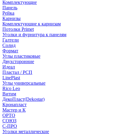
Комплектующие
Панель
Рейка
Карнизы
Комплектующие к карнизам
Потолки Primet
Уголки и фурнитура к панелям
Галтели
Солид
Формат
Углы пластиковые
Двухсторонние
Идеал
Пластал / РСП
LinePlast
Углы универсальные
Rico Leo
Витим
ДекоПласт(Dekostar)
Кронапласт
Мастер и К
ОРТО
СОЮЗ
С-ПРО
Уголки металлические