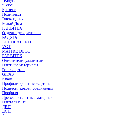
"Радуга"
"Текс"
Брозекс
Полипласт
Эпоксидная
Белый Дом
FARBITEX
Отделка декоративная
РАДУГА
ARCOBALENO
VGT
MAITRE DECO
FARBITEX
Очистители, удалители
Плитные материалы
Гипсокартон
GIFAS
Knauf
Профили для гипсокартона
Подвесы, крабы, соединения
Профиля
Древесно-плитные материалы
Плита "OSB"
ДВП
ДСП