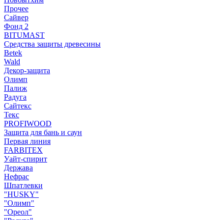
Прочее
Сайвер
Фонд 2
BITUMAST
Средства защиты древесины
Betek
Wald
Декор-защита
Олимп
Палиж
Радуга
Сайтекс
Текс
PROFIWOOD
Защита для бань и саун
Первая линия
FARBITEX
Уайт-спирит
Держава
Нефрас
Шпатлевки
"HUSKY"
"Олимп"
"Ореол"