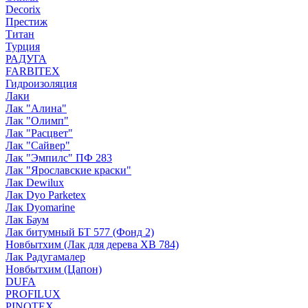
Decorix
Престиж
Титан
Турция
РАДУГА
FARBITEX
Гидроизоляция
Лаки
Лак "Алина"
Лак "Олимп"
Лак "Расцвет"
Лак "Сайвер"
Лак "Эмпилс" ПФ 283
Лак "Ярославские краски"
Лак Dewilux
Лак Dyo Parketex
Лак Dyomarine
Лак Баум
Лак битумный БТ 577 (Фонд 2)
Новбытхим (Лак для дерева ХВ 784)
Лак Радугамалер
Новбытхим (Цапон)
DUFA
PROFILUX
PINOTEX