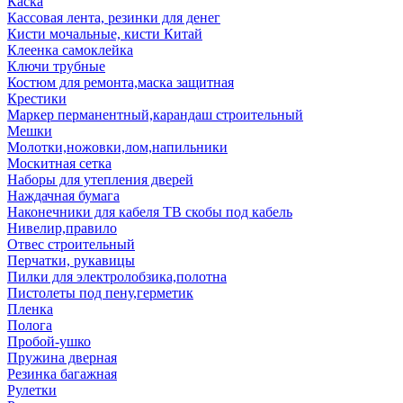
Каска
Кассовая лента, резинки для денег
Кисти мочальные, кисти Китай
Клеенка самоклейка
Ключи трубные
Костюм для ремонта,маска защитная
Крестики
Маркер перманентный,карандаш строительный
Мешки
Молотки,ножовки,лом,напильники
Москитная сетка
Наборы для утепления дверей
Наждачная бумага
Наконечники для кабеля ТВ скобы под кабель
Нивелир,правило
Отвес строительный
Перчатки, рукавицы
Пилки для электролобзика,полотна
Пистолеты под пену,герметик
Пленка
Полога
Пробой-ушко
Пружина дверная
Резинка багажная
Рулетки