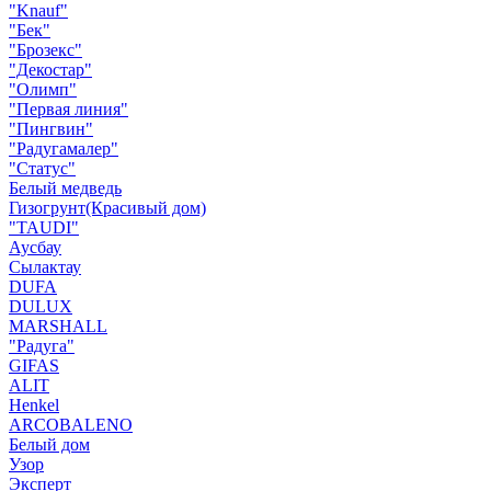
"Knauf"
"Бек"
"Брозекс"
"Декостар"
"Олимп"
"Первая линия"
"Пингвин"
"Радугамалер"
"Статус"
Белый медведь
Гизогрунт(Красивый дом)
"TAUDI"
Аусбау
Сылактау
DUFA
DULUX
MARSHALL
"Радуга"
GIFAS
ALIT
Henkel
ARCOBALENO
Белый дом
Узор
Эксперт