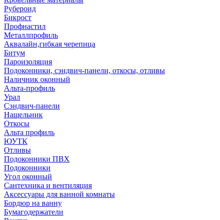
Рубероид
Бикрост
Профнастил
Металлпрофиль
Аквалайн,гибкая черепица
Битум
Пароизоляция
Подоконники, сэндвич-панели, откосы, отливы
Наличник оконный
Альта-профиль
Урал
Сэндвич-панели
Нащельник
Откосы
Альта профиль
ЮУТК
Отливы
Подоконники ПВХ
Подоконники
Угол оконный
Сантехника и вентиляция
Аксессуары для ванной комнаты
Бордюр на ванну
Бумагодержатели