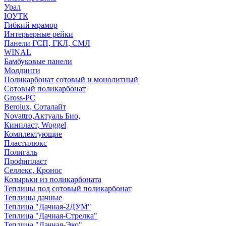
Урал
ЮУТК
Гибкий мрамор
Интерьерные рейки
Панели ГСП, ГКЛ, СМЛ
WINAL
Бамбуковые панели
Молдинги
Поликарбонат сотовый и монолитный
Сотовый поликарбонат
Gross-PC
Berolux, Соталайт
Novattro,Актуаль Био,
Кинпласт, Woggel
Комплектующие
Пластилюкс
Полигаль
Профипласт
Селлекс, Кронос
Козырьки из поликарбоната
Теплицы под сотовый поликарбонат
Теплицы дачные
Теплица "Дачная-2ДУМ"
Теплица "Дачная-Стрелка"
Теплица "Дачная-Эко"