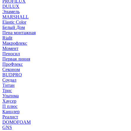
PROFILUX
DULUX
Энамель
MARSHALL
Elastic Color
Белый Дом
Пена монтажная
Rialit
Макрофлекс
Момент
Пеносил
Первая линия
ПроФлекс
Секоном
BUDPRO
Соудал
Титан
Трис
Ультима
Хаусер
П плюс
Канцлер
Реалист
DOMOFOAM
GNS