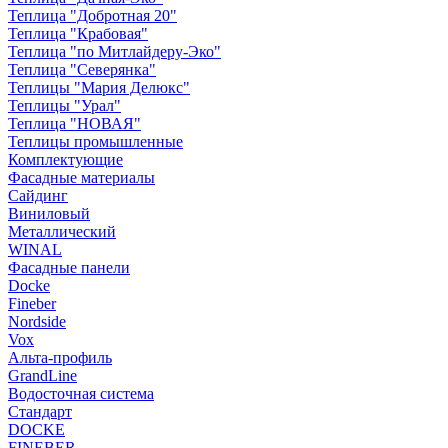
Теплица "Добротная 20"
Теплица "Крабовая"
Теплица "по Митлайдеру-Эко"
Теплица "Северянка"
Теплицы "Мария Делюкс"
Теплицы "Урал"
Теплица "НОВАЯ"
Теплицы промышленные
Комплектующие
Фасадные материалы
Сайдинг
Виниловый
Металлический
WINAL
Фасадные панели
Docke
Fineber
Nordside
Vox
Альта-профиль
GrandLine
Водосточная система
Стандарт
DOCKE
FINEBER