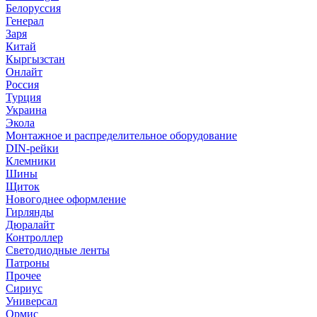
Белоруссия
Генерал
Заря
Китай
Кыргызстан
Онлайт
Россия
Турция
Украина
Экола
Монтажное и распределительное оборудование
DIN-рейки
Клемники
Шины
Щиток
Новогоднее оформление
Гирлянды
Дюралайт
Контроллер
Светодиодные ленты
Патроны
Прочее
Сириус
Универсал
Ормис