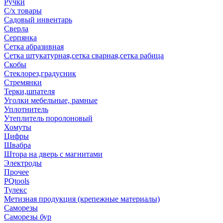
Ручки
С/х товары
Садовый инвентарь
Сверла
Серпянка
Сетка абразивная
Сетка штукатурная,сетка сварная,сетка рабица
Скобы
Стеклорез,градусник
Стремянки
Терки,шпателя
Уголки мебельные, рамные
Уплотнитель
Утеплитель поролоновый
Хомуты
Цифры
Швабра
Штора на дверь с магнитами
Электроды
Прочее
PQtools
Тулекс
Метизная продукция (крепежные материалы)
Саморезы
Саморезы бур