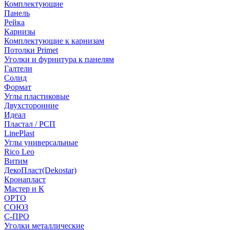
Комплектующие
Панель
Рейка
Карнизы
Комплектующие к карнизам
Потолки Primet
Уголки и фурнитура к панелям
Галтели
Солид
Формат
Углы пластиковые
Двухсторонние
Идеал
Пластал / РСП
LinePlast
Углы универсальные
Rico Leo
Витим
ДекоПласт(Dekostar)
Кронапласт
Мастер и К
ОРТО
СОЮЗ
С-ПРО
Уголки металлические