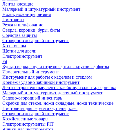
Ленты клеящие
Малярный и штукатурный инструмент
Ножи, ножницы, лезвия
Пистолеты
Резка и шлифование
Сверла, коронки, буры, биты
Средства защиты
Столярно-слесарный инструмент
Хоз. товары
Щетки для дрели
Электроинструмент
Fit
Буры, сверла, круги отрезные, пилы круговые, фрезы
Измерительный инструмент
Инструмент для работы с кафелем и стеклом
Крепеж / ударно-забивной инструмент
Ленты строительные, ленты клейкие, изолента, серпянка
Малярный и штукатурно-отделочный инструмент
Садово-огородный инвентарь
Скребки для стекол, ножи складные, ножи технические
Пистолеты для герметика, пены, клея
Столярно-слесарный инструмент
Хозяйственные товары
Электроинструменты FIT
Ящики для инструментов