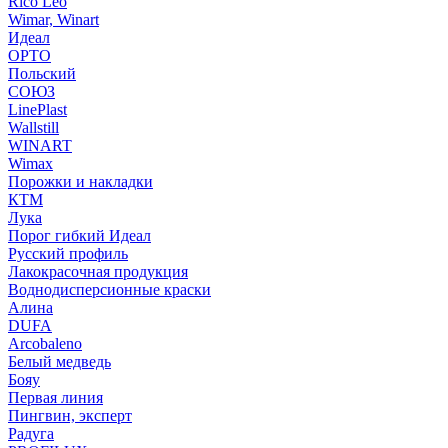
Rico Leo
Wimar, Winart
Идеал
ОРТО
Польский
СОЮЗ
LinePlast
Wallstill
WINART
Wimax
Порожки и накладки
КТМ
Лука
Порог гибкий Идеал
Русский профиль
Лакокрасочная продукция
Воднодисперсионные краски
Алина
DUFA
Arcobaleno
Белый медведь
Бояу
Первая линия
Пингвин, эксперт
Радуга