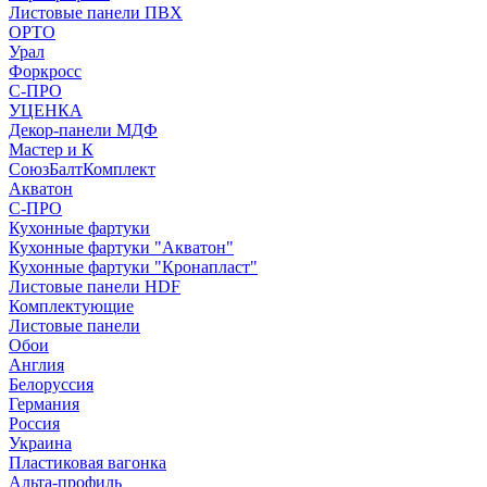
Листовые панели ПВХ
ОРТО
Урал
Форкросс
С-ПРО
УЦЕНКА
Декор-панели МДФ
Мастер и К
СоюзБалтКомплект
Акватон
С-ПРО
Кухонные фартуки
Кухонные фартуки "Акватон"
Кухонные фартуки "Кронапласт"
Листовые панели HDF
Комплектующие
Листовые панели
Обои
Англия
Белоруссия
Германия
Россия
Украина
Пластиковая вагонка
Альта-профиль