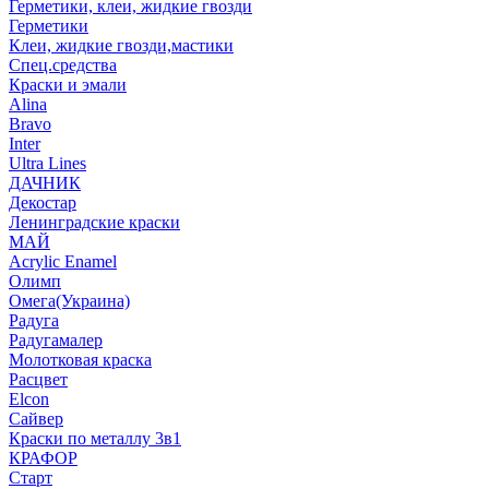
Герметики, клеи, жидкие гвозди
Герметики
Клеи, жидкие гвозди,мастики
Спец.средства
Краски и эмали
Alina
Bravo
Inter
Ultra Lines
ДАЧНИК
Декостар
Ленинградские краски
МАЙ
Acrylic Enamel
Олимп
Омега(Украина)
Радуга
Радугамалер
Молотковая краска
Расцвет
Elcon
Сайвер
Краски по металлу 3в1
КРАФОР
Старт