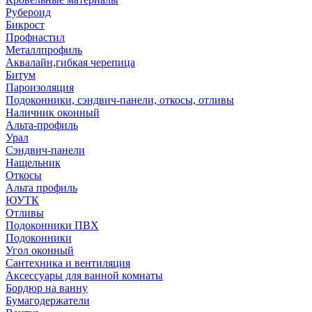
Рубероид
Бикрост
Профнастил
Металлпрофиль
Аквалайн,гибкая черепица
Битум
Пароизоляция
Подоконники, сэндвич-панели, откосы, отливы
Наличник оконный
Альта-профиль
Урал
Сэндвич-панели
Нащельник
Откосы
Альта профиль
ЮУТК
Отливы
Подоконники ПВХ
Подоконники
Угол оконный
Сантехника и вентиляция
Аксессуары для ванной комнаты
Бордюр на ванну
Бумагодержатели