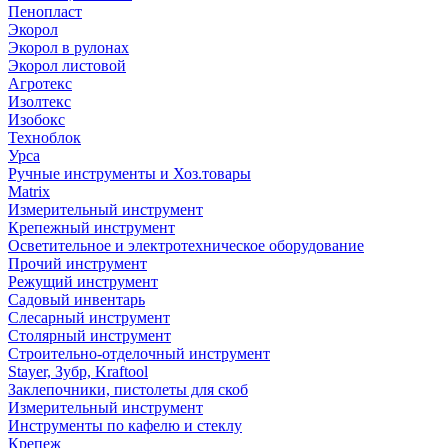
Пенопласт
Экорол
Экорол в рулонах
Экорол листовой
Агротекс
Изолтекс
Изобокс
Техноблок
Урса
Ручные инструменты и Хоз.товары
Matrix
Измерительный инструмент
Крепежный инструмент
Осветительное и электротехническое оборудование
Прочий инструмент
Режущий инструмент
Садовый инвентарь
Слесарный инструмент
Столярный инструмент
Строительно-отделочный инструмент
Stayer, Зубр, Kraftool
Заклепочники, пистолеты для скоб
Измерительный инструмент
Инструменты по кафелю и стеклу
Крепеж