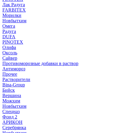
Лак Радуга
FARBITEX
Морилки
Новбытхим
Омега
Радуга
DUFA
PINOTEX
Олифа
Оксоль
Сайвер
Противоморозные добавки в раствор
Антимороз
Прочее
Растворители
Bina-Group
Бийск
Вершина
Можхим
Новбытхим
Спецназ
Фонд 2
АРИКОН
Серебрянка
Новбытхим