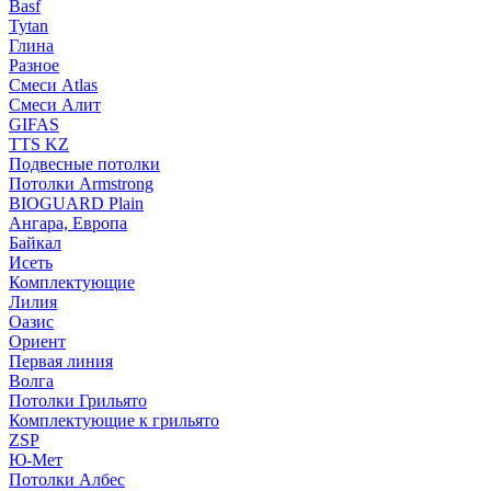
Basf
Tytan
Глина
Разное
Смеси Atlas
Смеси Алит
GIFAS
TTS KZ
Подвесные потолки
Потолки Armstrong
BIOGUARD Plain
Ангара, Европа
Байкал
Исеть
Комплектующие
Лилия
Оазис
Ориент
Первая линия
Волга
Потолки Грильято
Комплектующие к грильято
ZSP
Ю-Мет
Потолки Албес