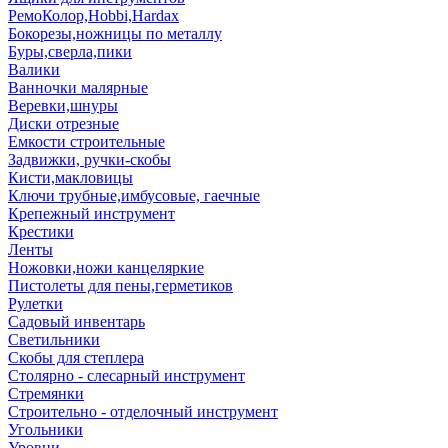
РемоКолор,Hobbi,Hardax
Бокорезы,ножницы по металлу
Буры,сверла,пики
Валики
Ванночки малярные
Веревки,шнуры
Диски отрезные
Емкости строительные
Задвижки, ручки-скобы
Кисти,макловицы
Ключи трубные,имбусовые, гаечные
Крепежный инструмент
Крестики
Ленты
Ножовки,ножи канцеляркие
Пистолеты для пены,герметиков
Рулетки
Садовый инвентарь
Светильники
Скобы для степлера
Столярно - слесарный инструмент
Стремянки
Строительно - отделочный инструмент
Угольники
Уровни