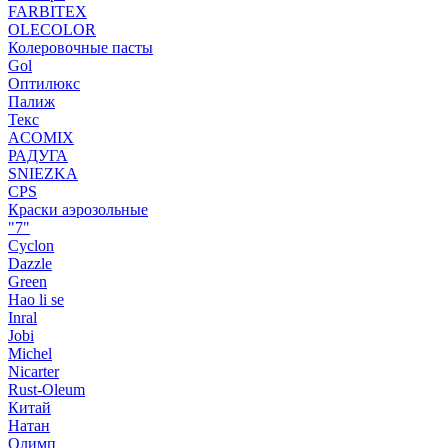
FARBITEX
OLECOLOR
Колеровочные пасты
Gol
Оптилюкс
Палиж
Текс
ACOMIX
РАДУГА
SNIEZKA
CPS
Краски аэрозольные
"7"
Cyclon
Dazzle
Green
Hao li se
Inral
Jobi
Michel
Nicarter
Rust-Oleum
Китай
Натан
Олимп