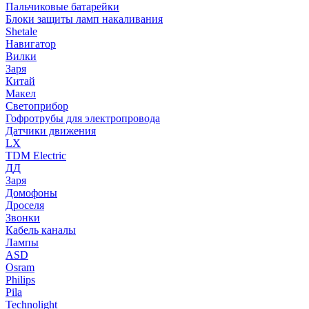
Пальчиковые батарейки
Блоки защиты ламп накаливания
Shetale
Навигатор
Вилки
Заря
Китай
Макел
Светоприбор
Гофротрубы для электропровода
Датчики движения
LX
TDM Electric
ДД
Заря
Домофоны
Дроселя
Звонки
Кабель каналы
Лампы
ASD
Osram
Philips
Pila
Technolight