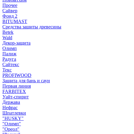
Прочее
Сайвер
Фонд 2
BITUMAST
Средства защиты древесины
Betek
Wald
Декор-защита
Олимп
Палиж
Радуга
Сайтекс
Текс
PROFIWOOD
Защита для бань и саун
Первая линия
FARBITEX
Уайт-спирит
Держава
Нефрас
Шпатлевки
"HUSKY"
"Олимп"
"Ореол"