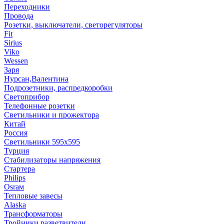
Переходники
Провода
Розетки, выключатели, светорегуляторы
Fit
Sirius
Viko
Wessen
Заря
Нурсан,Валентина
Подрозетники, распредкоробки
Светоприбор
Телефонные розетки
Светильники и прожектора
Китай
Россия
Светильники 595х595
Турция
Стабилизаторы напряжения
Стартера
Philips
Оsrам
Тепловые завесы
Alaska
Трансформаторы
Тройники,разветвители