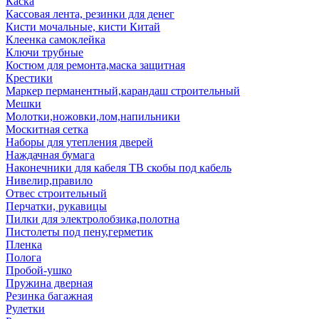
Каска
Кассовая лента, резинки для денег
Кисти мочальные, кисти Китай
Клеенка самоклейка
Ключи трубные
Костюм для ремонта,маска защитная
Крестики
Маркер перманентный,карандаш строительный
Мешки
Молотки,ножовки,лом,напильники
Москитная сетка
Наборы для утепления дверей
Наждачная бумага
Наконечники для кабеля ТВ скобы под кабель
Нивелир,правило
Отвес строительный
Перчатки, рукавицы
Пилки для электролобзика,полотна
Пистолеты под пену,герметик
Пленка
Полога
Пробой-ушко
Пружина дверная
Резинка багажная
Рулетки