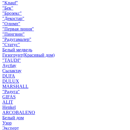
"Knauf"
"Бек"
"Брозекс"
"Декостар"
"Олимп"
"Первая линия"
"Пингвин"
"Радугамалер"
"Статус"
Белый медведь
Гизогрунт(Красивый дом)
"TAUDI"
Аусбау
Сылактау
DUFA
DULUX
MARSHALL
"Радуга"
GIFAS
ALIT
Henkel
ARCOBALENO
Белый дом
Узор
Эксперт