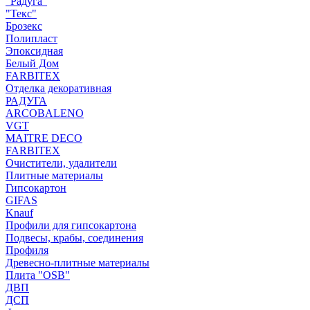
"Радуга"
"Текс"
Брозекс
Полипласт
Эпоксидная
Белый Дом
FARBITEX
Отделка декоративная
РАДУГА
ARCOBALENO
VGT
MAITRE DECO
FARBITEX
Очистители, удалители
Плитные материалы
Гипсокартон
GIFAS
Knauf
Профили для гипсокартона
Подвесы, крабы, соединения
Профиля
Древесно-плитные материалы
Плита "OSB"
ДВП
ДСП