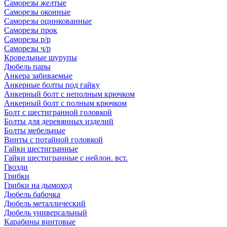
Саморезы желтые
Саморезы оконные
Саморезы оцинкованные
Саморезы прок
Саморезы р/р
Саморезы ч/р
Кровельные шурупы
Дюбель пары
Анкера забиваемые
Анкерные болты под гайку
Анкерный болт с неполным крючком
Анкерный болт с полным крючком
Болт с шестигранной головкой
Болты для деревянных изделий
Болты мебельные
Винты с потайной головкой
Гайки шестигранные
Гайки шестигранные с нейлон. вст.
Гвозди
Грибки
Грибки на дымоход
Дюбель бабочка
Дюбель металлический
Дюбель универсальный
Карабины винтовые