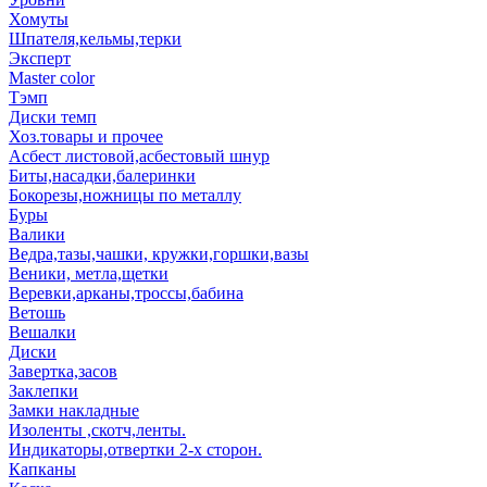
Хомуты
Шпателя,кельмы,терки
Эксперт
Master color
Тэмп
Диски темп
Хоз.товары и прочее
Асбест листовой,асбестовый шнур
Биты,насадки,балеринки
Бокорезы,ножницы по металлу
Буры
Валики
Ведра,тазы,чашки, кружки,горшки,вазы
Веники, метла,щетки
Веревки,арканы,троссы,бабина
Ветошь
Вешалки
Диски
Завертка,засов
Заклепки
Замки накладные
Изоленты ,скотч,ленты.
Индикаторы,отвертки 2-х сторон.
Капканы