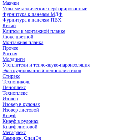
Маячки
Углы металлические перфорированные
Фурнитура к панелям МДФ
Фурнитура к панелям ПВХ
Китай
Клипсы к монтажной планке
Люкс цветной
Монтажная планка
Прочее
Россия
Молдинги
Утеплители и тепло-звуко-пароизоляция
Экструдированный пенополистирол
Стирэкс
Технониколь
Пеноплекс
Техноплекс
Изовер
Изовер в рулонах
Изовер листовой
Кнауф
Кнауф в рулонах
Кнауф листовой
Мегафлекс
Ламинек, СпанЭл