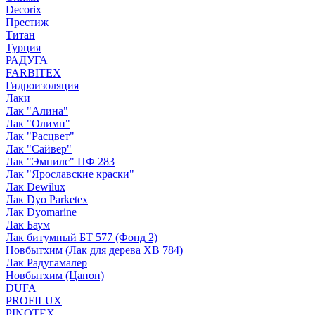
Decorix
Престиж
Титан
Турция
РАДУГА
FARBITEX
Гидроизоляция
Лаки
Лак "Алина"
Лак "Олимп"
Лак "Расцвет"
Лак "Сайвер"
Лак "Эмпилс" ПФ 283
Лак "Ярославские краски"
Лак Dewilux
Лак Dyo Parketex
Лак Dyomarine
Лак Баум
Лак битумный БТ 577 (Фонд 2)
Новбытхим (Лак для дерева ХВ 784)
Лак Радугамалер
Новбытхим (Цапон)
DUFA
PROFILUX
PINOTEX