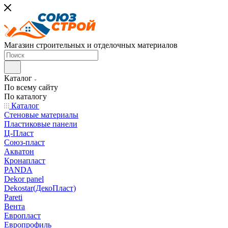
Магазин строительных и отделочных материалов
Каталог
По всему сайту
По каталогу
Каталог
Стеновые материалы
Пластиковые панели
Ц-Пласт
Союз-пласт
Акватон
Кронапласт
PANDA
Dekor panel
Dekostar(ДекоПласт)
Pareti
Вента
Европласт
Европрофиль