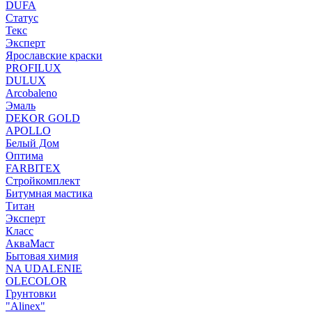
DUFA
Статус
Текс
Эксперт
Ярославские краски
PROFILUX
DULUX
Arcobaleno
Эмаль
DEKOR GOLD
APOLLO
Белый Дом
Оптима
FARBITEX
Стройкомплект
Битумная мастика
Титан
Эксперт
Класс
АкваМаст
Бытовая химия
NA UDALENIE
OLECOLOR
Грунтовки
"Alinex"