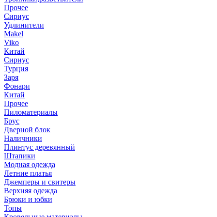
Прочее
Сириус
Удлинители
Makel
Viko
Китай
Сириус
Турция
Заря
Фонари
Китай
Прочее
Пиломатериалы
Брус
Дверной блок
Наличники
Плинтус деревянный
Штапики
Модная одежда
Летние платья
Джемперы и свитеры
Верхняя одежда
Брюки и юбки
Топы
Кровельные материалы