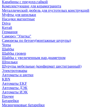
Карабины с предохр.гайкой
Комплектующие для керамогранита
Металлический дюбель для пустотелых конструкций
Муфты для шпильки
Насадки магнитные
Driva
Китай
Германия
Саморез "Улитка"
Саморезы по бетону(монтажные шурупы)
Чопы
Шайбы
Шайбы гровер
Шайбы с увеличенным нар.диаметром
Шпильки
Шурупы мебельные (конфирмат шестигранный)
Электротовары
Автоматы и щитки
KBN
Автоматы EKF
Автоматы ДЭК
Автоматы ИЭК
Прочее
Батарейки
Мизинчиковые батарейки