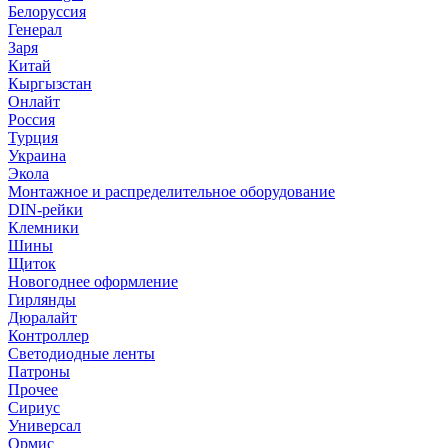
Белоруссия
Генерал
Заря
Китай
Кыргызстан
Онлайт
Россия
Турция
Украина
Экола
Монтажное и распределительное оборудование
DIN-рейки
Клемники
Шины
Щиток
Новогоднее оформление
Гирлянды
Дюралайт
Контроллер
Светодиодные ленты
Патроны
Прочее
Сириус
Универсал
Ормис