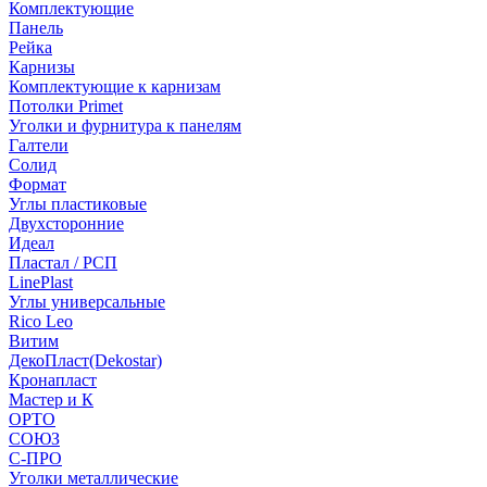
Комплектующие
Панель
Рейка
Карнизы
Комплектующие к карнизам
Потолки Primet
Уголки и фурнитура к панелям
Галтели
Солид
Формат
Углы пластиковые
Двухсторонние
Идеал
Пластал / РСП
LinePlast
Углы универсальные
Rico Leo
Витим
ДекоПласт(Dekostar)
Кронапласт
Мастер и К
ОРТО
СОЮЗ
С-ПРО
Уголки металлические