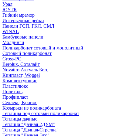
Урал
ЮУТК
Гибкий мрамор
Интерьерные рейки
Панели ГСП, ГКЛ, СМЛ
WINAL
Бамбуковые панели
Молдинги
Поликарбонат сотовый и монолитный
Сотовый поликарбонат
Gross-PC
Berolux, Соталайт
Novattro,Актуаль Био,
Кинпласт, Woggel
Комплектующие
Пластилюкс
Полигаль
Профипласт
Селлекс, Кронос
Козырьки из поликарбоната
Теплицы под сотовый поликарбонат
Теплицы дачные
Теплица "Дачная-2ДУМ"
Теплица "Дачная-Стрелка"
Теплица "Дачная-Эко"