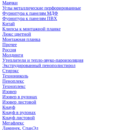
Маячки
Углы металлические перфорированные
Фурнитура к панелям МДФ
Фурнитура к панелям ПВХ
Китай
Клипсы к монтажной планке
Люкс цветной
Монтажная планка
Прочее
Россия
Молдинги
Утеплители и тепло-звуко-пароизоляция
Экструдированный пенополистирол
Стирэкс
Технониколь
Пеноплекс
Техноплекс
Изовер
Изовер в рулонах
Изовер листовой
Кнауф
Кнауф в рулонах
Кнауф листовой
Мегафлекс
Ламинек, СпанЭл