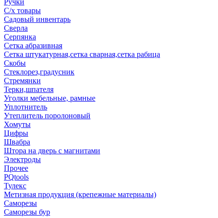
Ручки
С/х товары
Садовый инвентарь
Сверла
Серпянка
Сетка абразивная
Сетка штукатурная,сетка сварная,сетка рабица
Скобы
Стеклорез,градусник
Стремянки
Терки,шпателя
Уголки мебельные, рамные
Уплотнитель
Утеплитель поролоновый
Хомуты
Цифры
Швабра
Штора на дверь с магнитами
Электроды
Прочее
PQtools
Тулекс
Метизная продукция (крепежные материалы)
Саморезы
Саморезы бур