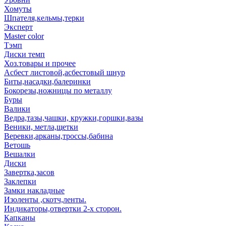
Хомуты
Шпателя,кельмы,терки
Эксперт
Master color
Тэмп
Диски темп
Хоз.товары и прочее
Асбест листовой,асбестовый шнур
Биты,насадки,балеринки
Бокорезы,ножницы по металлу
Буры
Валики
Ведра,тазы,чашки, кружки,горшки,вазы
Веники, метла,щетки
Веревки,арканы,троссы,бабина
Ветошь
Вешалки
Диски
Завертка,засов
Заклепки
Замки накладные
Изоленты ,скотч,ленты.
Индикаторы,отвертки 2-х сторон.
Капканы