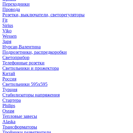
Переходники
Провода
Розетки, выключатели, светорегуляторы
Fit
Sirius
Viko
Wessen
Заря
Нурсан,Валентина
Подрозетники, распредкоробки
Светоприбор
Телефонные розетки
Светильники и прожектора
Китай
Россия
Светильники 595х595
Турция
Стабилизаторы напряжения
Стартера
Philips
Оsrам
Тепловые завесы
Alaska
Трансформаторы
Тройники,разветвители