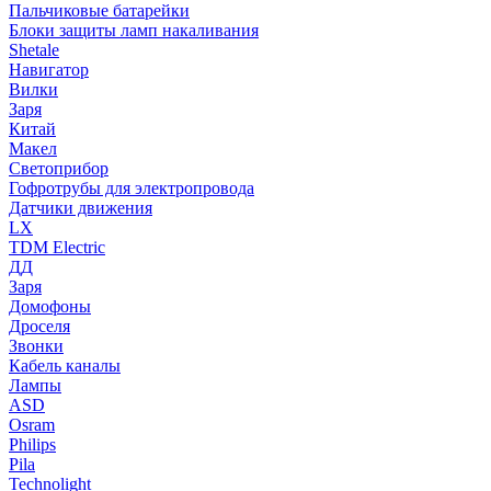
Пальчиковые батарейки
Блоки защиты ламп накаливания
Shetale
Навигатор
Вилки
Заря
Китай
Макел
Светоприбор
Гофротрубы для электропровода
Датчики движения
LX
TDM Electric
ДД
Заря
Домофоны
Дроселя
Звонки
Кабель каналы
Лампы
ASD
Osram
Philips
Pila
Technolight