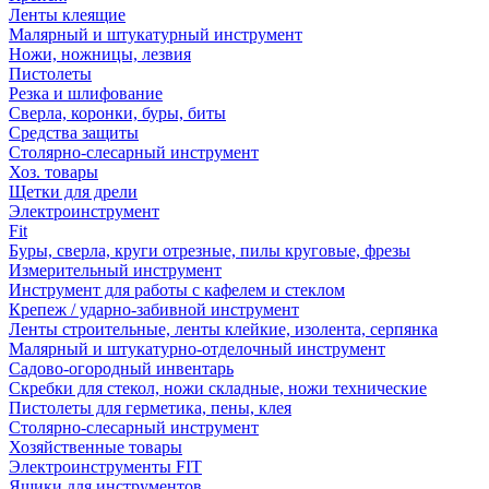
Ленты клеящие
Малярный и штукатурный инструмент
Ножи, ножницы, лезвия
Пистолеты
Резка и шлифование
Сверла, коронки, буры, биты
Средства защиты
Столярно-слесарный инструмент
Хоз. товары
Щетки для дрели
Электроинструмент
Fit
Буры, сверла, круги отрезные, пилы круговые, фрезы
Измерительный инструмент
Инструмент для работы с кафелем и стеклом
Крепеж / ударно-забивной инструмент
Ленты строительные, ленты клейкие, изолента, серпянка
Малярный и штукатурно-отделочный инструмент
Садово-огородный инвентарь
Скребки для стекол, ножи складные, ножи технические
Пистолеты для герметика, пены, клея
Столярно-слесарный инструмент
Хозяйственные товары
Электроинструменты FIT
Ящики для инструментов