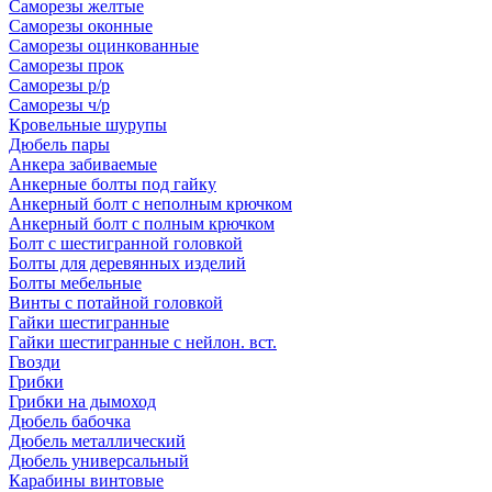
Саморезы желтые
Саморезы оконные
Саморезы оцинкованные
Саморезы прок
Саморезы р/р
Саморезы ч/р
Кровельные шурупы
Дюбель пары
Анкера забиваемые
Анкерные болты под гайку
Анкерный болт с неполным крючком
Анкерный болт с полным крючком
Болт с шестигранной головкой
Болты для деревянных изделий
Болты мебельные
Винты с потайной головкой
Гайки шестигранные
Гайки шестигранные с нейлон. вст.
Гвозди
Грибки
Грибки на дымоход
Дюбель бабочка
Дюбель металлический
Дюбель универсальный
Карабины винтовые