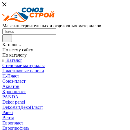
Магазин строительных и отделочных материалов
Каталог
По всему сайту
По каталогу
Каталог
Стеновые материалы
Пластиковые панели
Ц-Пласт
Союз-пласт
Акватон
Кронапласт
PANDA
Dekor panel
Dekostar(ДекоПласт)
Pareti
Вента
Европласт
Европрофиль