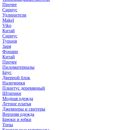
Прочее
Сириус
Удлинители
Makel
Viko
Китай
Сириус
Турция
Заря
Фонари
Китай
Прочее
Пиломатериалы
Брус
Дверной блок
Наличники
Плинтус деревянный
Штапики
Модная одежда
Летние платья
Джемперы и свитеры
Верхняя одежда
Брюки и юбки
Топы
Кровельные материалы