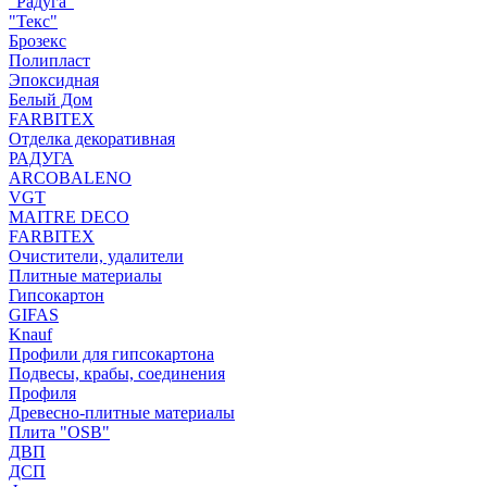
"Радуга"
"Текс"
Брозекс
Полипласт
Эпоксидная
Белый Дом
FARBITEX
Отделка декоративная
РАДУГА
ARCOBALENO
VGT
MAITRE DECO
FARBITEX
Очистители, удалители
Плитные материалы
Гипсокартон
GIFAS
Knauf
Профили для гипсокартона
Подвесы, крабы, соединения
Профиля
Древесно-плитные материалы
Плита "OSB"
ДВП
ДСП