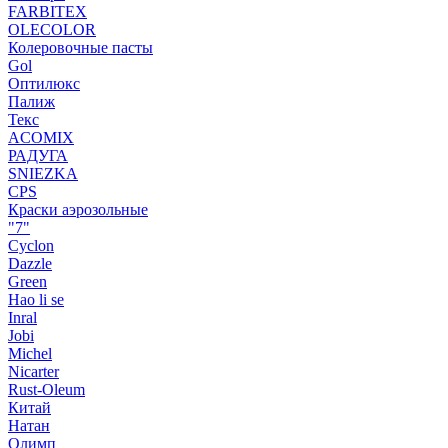
FARBITEX
OLECOLOR
Колеровочные пасты
Gol
Оптилюкс
Палиж
Текс
ACOMIX
РАДУГА
SNIEZKA
CPS
Краски аэрозольные
"7"
Cyclon
Dazzle
Green
Hao li se
Inral
Jobi
Michel
Nicarter
Rust-Oleum
Китай
Натан
Олимп