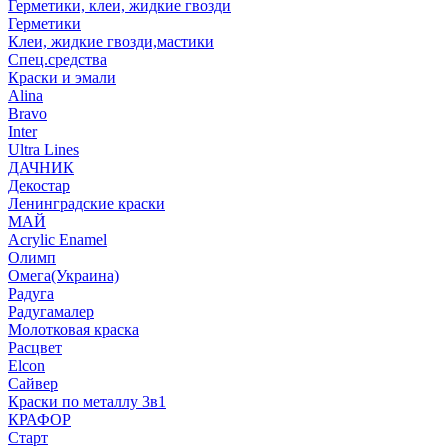
Герметики, клеи, жидкие гвозди
Герметики
Клеи, жидкие гвозди,мастики
Спец.средства
Краски и эмали
Alina
Bravo
Inter
Ultra Lines
ДАЧНИК
Декостар
Ленинградские краски
МАЙ
Acrylic Enamel
Олимп
Омега(Украина)
Радуга
Радугамалер
Молотковая краска
Расцвет
Elcon
Сайвер
Краски по металлу 3в1
КРАФОР
Старт