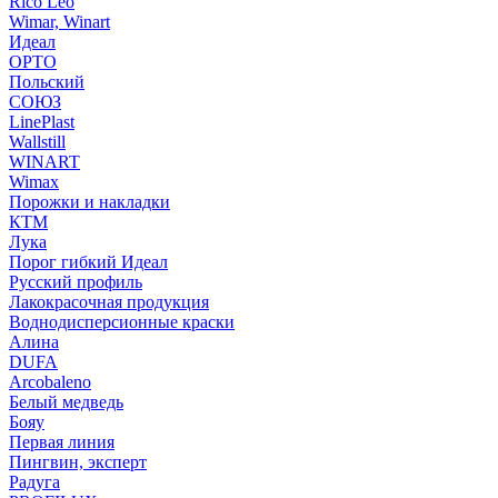
Rico Leo
Wimar, Winart
Идеал
ОРТО
Польский
СОЮЗ
LinePlast
Wallstill
WINART
Wimax
Порожки и накладки
КТМ
Лука
Порог гибкий Идеал
Русский профиль
Лакокрасочная продукция
Воднодисперсионные краски
Алина
DUFA
Arcobaleno
Белый медведь
Бояу
Первая линия
Пингвин, эксперт
Радуга