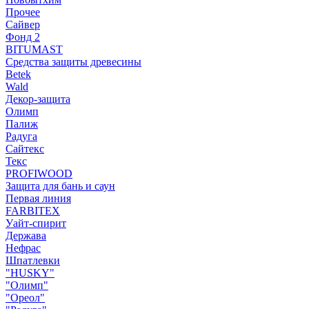
Прочее
Сайвер
Фонд 2
BITUMAST
Средства защиты древесины
Betek
Wald
Декор-защита
Олимп
Палиж
Радуга
Сайтекс
Текс
PROFIWOOD
Защита для бань и саун
Первая линия
FARBITEX
Уайт-спирит
Держава
Нефрас
Шпатлевки
"HUSKY"
"Олимп"
"Ореол"