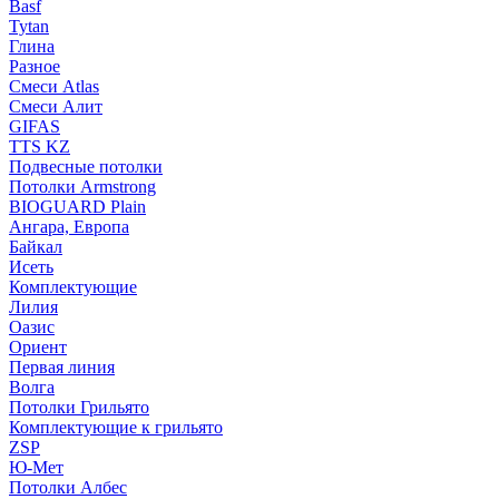
Basf
Tytan
Глина
Разное
Смеси Atlas
Смеси Алит
GIFAS
TTS KZ
Подвесные потолки
Потолки Armstrong
BIOGUARD Plain
Ангара, Европа
Байкал
Исеть
Комплектующие
Лилия
Оазис
Ориент
Первая линия
Волга
Потолки Грильято
Комплектующие к грильято
ZSP
Ю-Мет
Потолки Албес