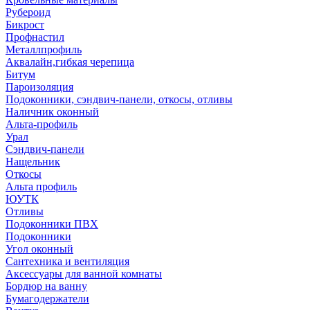
Рубероид
Бикрост
Профнастил
Металлпрофиль
Аквалайн,гибкая черепица
Битум
Пароизоляция
Подоконники, сэндвич-панели, откосы, отливы
Наличник оконный
Альта-профиль
Урал
Сэндвич-панели
Нащельник
Откосы
Альта профиль
ЮУТК
Отливы
Подоконники ПВХ
Подоконники
Угол оконный
Сантехника и вентиляция
Аксессуары для ванной комнаты
Бордюр на ванну
Бумагодержатели