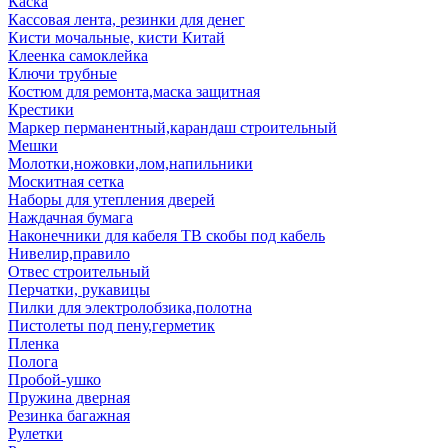
Каска
Кассовая лента, резинки для денег
Кисти мочальные, кисти Китай
Клеенка самоклейка
Ключи трубные
Костюм для ремонта,маска защитная
Крестики
Маркер перманентный,карандаш строительный
Мешки
Молотки,ножовки,лом,напильники
Москитная сетка
Наборы для утепления дверей
Наждачная бумага
Наконечники для кабеля ТВ скобы под кабель
Нивелир,правило
Отвес строительный
Перчатки, рукавицы
Пилки для электролобзика,полотна
Пистолеты под пену,герметик
Пленка
Полога
Пробой-ушко
Пружина дверная
Резинка багажная
Рулетки