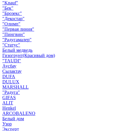
"Knauf"
"Бек"
"Брозекс"
"Декостар"
"Олимп"
"Первая линия"
"Пингвин"
"Радугамалер"
"Статус"
Белый медведь
Гизогрунт(Красивый дом)
"TAUDI"
Аусбау
Сылактау
DUFA
DULUX
MARSHALL
"Радуга"
GIFAS
ALIT
Henkel
ARCOBALENO
Белый дом
Узор
Эксперт