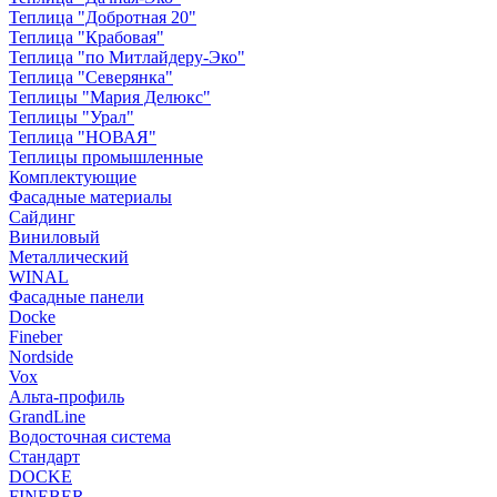
Теплица "Добротная 20"
Теплица "Крабовая"
Теплица "по Митлайдеру-Эко"
Теплица "Северянка"
Теплицы "Мария Делюкс"
Теплицы "Урал"
Теплица "НОВАЯ"
Теплицы промышленные
Комплектующие
Фасадные материалы
Сайдинг
Виниловый
Металлический
WINAL
Фасадные панели
Docke
Fineber
Nordside
Vox
Альта-профиль
GrandLine
Водосточная система
Стандарт
DOCKE
FINEBER