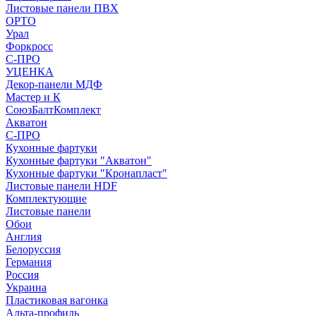
Листовые панели ПВХ
ОРТО
Урал
Форкросс
С-ПРО
УЦЕНКА
Декор-панели МДФ
Мастер и К
СоюзБалтКомплект
Акватон
С-ПРО
Кухонные фартуки
Кухонные фартуки "Акватон"
Кухонные фартуки "Кронапласт"
Листовые панели HDF
Комплектующие
Листовые панели
Обои
Англия
Белоруссия
Германия
Россия
Украина
Пластиковая вагонка
Альта-профиль