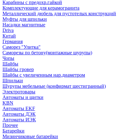
Карабины с предохр.гайкой
Комплектующие для керамогранита
Металлический дюбель для пустотелых конструкций
Муфты для шпильки
Насадки магнитные
Driva
Китай
Германия
Саморез "Улитка"
Саморезы по бетону(монтажные шурупы)
Чопы
Шайбы
Шайбы гровер
Шайбы с увеличенным нар.диаметром
Шпильки
Шурупы мебельные (конфирмат шестигранный)
Электротовары
Автоматы и щитки
KBN
Автоматы EKF
Автоматы ДЭК
Автоматы ИЭК
Прочее
Батарейки
Мизинчиковые батарейки