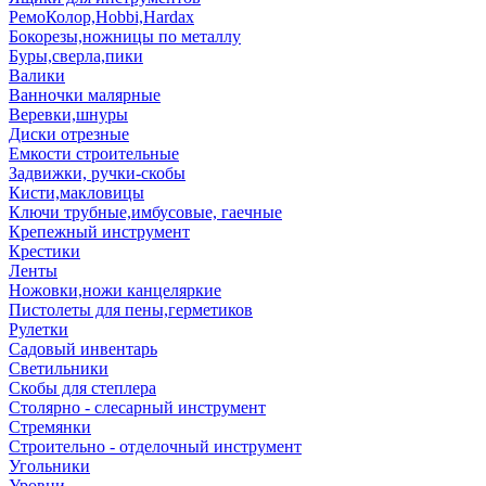
РемоКолор,Hobbi,Hardax
Бокорезы,ножницы по металлу
Буры,сверла,пики
Валики
Ванночки малярные
Веревки,шнуры
Диски отрезные
Емкости строительные
Задвижки, ручки-скобы
Кисти,макловицы
Ключи трубные,имбусовые, гаечные
Крепежный инструмент
Крестики
Ленты
Ножовки,ножи канцеляркие
Пистолеты для пены,герметиков
Рулетки
Садовый инвентарь
Светильники
Скобы для степлера
Столярно - слесарный инструмент
Стремянки
Строительно - отделочный инструмент
Угольники
Уровни