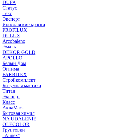
DUFA
Статус
Текс
Эксперт
Ярославские краски
PROFILUX
DULUX
Arcobaleno
Эмаль
DEKOR GOLD
APOLLO
Белый Дом
Оптима
FARBITEX
Стройкомплект
Битумная мастика
Титан
Эксперт
Класс
АкваМаст
Бытовая химия
NA UDALENIE
OLECOLOR
Грунтовки
"Alinex"