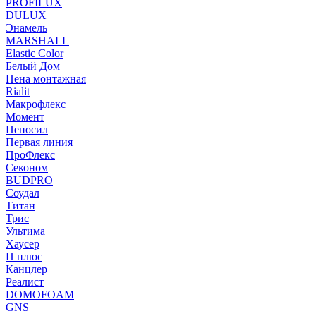
PROFILUX
DULUX
Энамель
MARSHALL
Elastic Color
Белый Дом
Пена монтажная
Rialit
Макрофлекс
Момент
Пеносил
Первая линия
ПроФлекс
Секоном
BUDPRO
Соудал
Титан
Трис
Ультима
Хаусер
П плюс
Канцлер
Реалист
DOMOFOAM
GNS