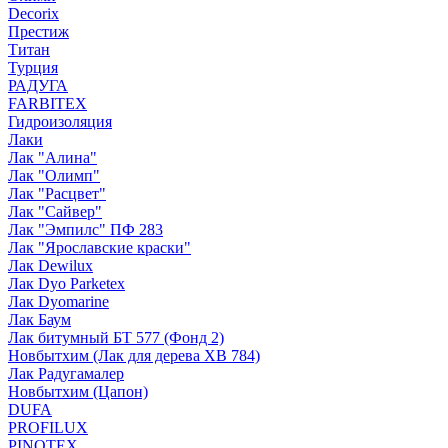
Decorix
Престиж
Титан
Турция
РАДУГА
FARBITEX
Гидроизоляция
Лаки
Лак "Алина"
Лак "Олимп"
Лак "Расцвет"
Лак "Сайвер"
Лак "Эмпилс" ПФ 283
Лак "Ярославские краски"
Лак Dewilux
Лак Dyo Parketex
Лак Dyomarine
Лак Баум
Лак битумный БТ 577 (Фонд 2)
Новбытхим (Лак для дерева ХВ 784)
Лак Радугамалер
Новбытхим (Цапон)
DUFA
PROFILUX
PINOTEX