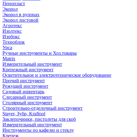
Пенопласт
Экорол
Экорол в рулонах
Экорол листовой
Агротекс
Изолтекс
Изобокс
Техноблок
Урса
Ручные инструменты и Хоз.товары
Matrix
Измерительный инструмент
Крепежный инструмент
Осветительное и электротехническое оборудование
Прочий инструмент
Режущий инструмент
Садовый инвентарь
Слесарный инструмент
Столярный инструмент
Строительно-отделочный инструмент
Stayer, Зубр, Kraftool
Заклепочники, пистолеты для скоб
Измерительный инструмент
Инструменты по кафелю и стеклу
Крепеж