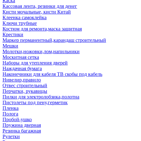
Каска
Кассовая лента, резинки для денег
Кисти мочальные, кисти Китай
Клеенка самоклейка
Ключи трубные
Костюм для ремонта,маска защитная
Крестики
Маркер перманентный,карандаш строительный
Мешки
Молотки,ножовки,лом,напильники
Москитная сетка
Наборы для утепления дверей
Наждачная бумага
Наконечники для кабеля ТВ скобы под кабель
Нивелир,правило
Отвес строительный
Перчатки, рукавицы
Пилки для электролобзика,полотна
Пистолеты под пену,герметик
Пленка
Полога
Пробой-ушко
Пружина дверная
Резинка багажная
Рулетки