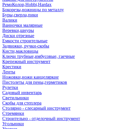
РемоКолор,Hobbi,Hardax
Бокорезы,ножницы по металлу
Буры,сверла,пики
Валики
Ванночки малярные
Веревки,шнуры
Диски отрезные
Емкости строительные
Задвижки, ручки-скобы
Кисти,макловицы
Ключи трубные,имбусовые, гаечные
Крепежный инструмент
Крестики
Ленты
Ножовки,ножи канцеляркие
Пистолеты для пены,герметиков
Рулетки
Садовый инвентарь
Светильники
Скобы для степлера
Столярно - слесарный инструмент
Стремянки
Строительно - отделочный инструмент
Угольники
Уровни