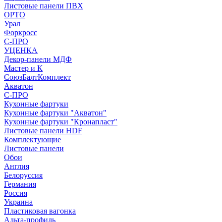
Листовые панели ПВХ
ОРТО
Урал
Форкросс
С-ПРО
УЦЕНКА
Декор-панели МДФ
Мастер и К
СоюзБалтКомплект
Акватон
С-ПРО
Кухонные фартуки
Кухонные фартуки "Акватон"
Кухонные фартуки "Кронапласт"
Листовые панели HDF
Комплектующие
Листовые панели
Обои
Англия
Белоруссия
Германия
Россия
Украина
Пластиковая вагонка
Альта-профиль