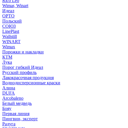
Rico Leo
Wimar, Winart
Идеал
ОРТО
Польский
СОЮЗ
LinePlast
Wallstill
WINART
Wimax
Порожки и накладки
КТМ
Лука
Порог гибкий Идеал
Русский профиль
Лакокрасочная продукция
Воднодисперсионные краски
Алина
DUFA
Arcobaleno
Белый медведь
Бояу
Первая линия
Пингвин, эксперт
Радуга