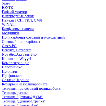
Урал
ЮУТК
Гибкий мрамор
Интерьерные рейки
Панели ГСП, ГКЛ, СМЛ
WINAL
Бамбуковые панели
Молдинги
Поликарбонат сотовый и монолитный
Сотовый поликарбонат
Gross-PC
Berolux, Соталайт
Novattro,Актуаль Био,
Кинпласт, Woggel
Комплектующие
Пластилюкс
Полигаль
Профипласт
Селлекс, Кронос
Козырьки из поликарбоната
Теплицы под сотовый поликарбонат
Теплицы дачные
Теплица "Дачная-2ДУМ"
Теплица "Дачная-Стрелка"
Теплица "Дачная-Эко"