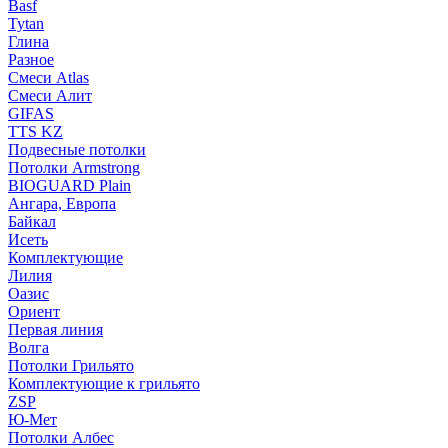
Basf
Tytan
Глина
Разное
Смеси Atlas
Смеси Алит
GIFAS
TTS KZ
Подвесные потолки
Потолки Armstrong
BIOGUARD Plain
Ангара, Европа
Байкал
Исеть
Комплектующие
Лилия
Оазис
Ориент
Первая линия
Волга
Потолки Грильято
Комплектующие к грильято
ZSP
Ю-Мет
Потолки Албес