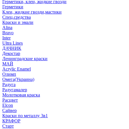
Герметики, клеи, жидкие гвозди
Герметики
Клеи, жидкие гвозди,мастики
Спец.средства
Краски и эмали
Alina
Bravo
Inter
Ultra Lines
ДАЧНИК
Декостар
Ленинградские краски
МАЙ
Acrylic Enamel
Олимп
Омега(Украина)
Радуга
Радугамалер
Молотковая краска
Расцвет
Elcon
Сайвер
Краски по металлу 3в1
КРАФОР
Старт