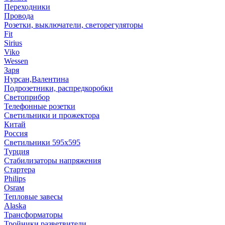
Переходники
Провода
Розетки, выключатели, светорегуляторы
Fit
Sirius
Viko
Wessen
Заря
Нурсан,Валентина
Подрозетники, распредкоробки
Светоприбор
Телефонные розетки
Светильники и прожектора
Китай
Россия
Светильники 595х595
Турция
Стабилизаторы напряжения
Стартера
Philips
Оsrам
Тепловые завесы
Alaska
Трансформаторы
Тройники,разветвители