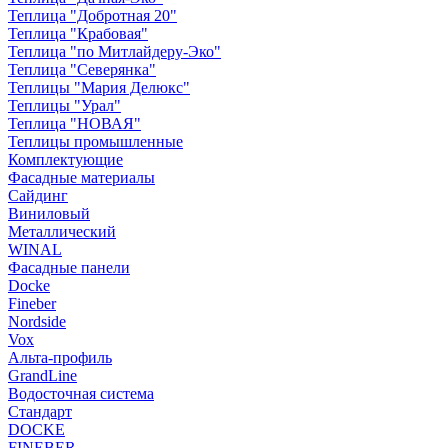
Теплица "Добротная 20"
Теплица "Крабовая"
Теплица "по Митлайдеру-Эко"
Теплица "Северянка"
Теплицы "Мария Делюкс"
Теплицы "Урал"
Теплица "НОВАЯ"
Теплицы промышленные
Комплектующие
Фасадные материалы
Сайдинг
Виниловый
Металлический
WINAL
Фасадные панели
Docke
Fineber
Nordside
Vox
Альта-профиль
GrandLine
Водосточная система
Стандарт
DOCKE
FINEBER