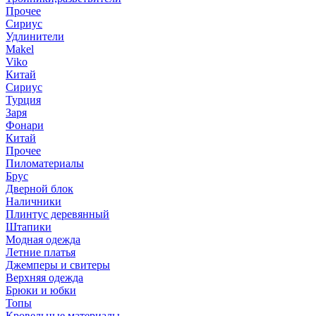
Прочее
Сириус
Удлинители
Makel
Viko
Китай
Сириус
Турция
Заря
Фонари
Китай
Прочее
Пиломатериалы
Брус
Дверной блок
Наличники
Плинтус деревянный
Штапики
Модная одежда
Летние платья
Джемперы и свитеры
Верхняя одежда
Брюки и юбки
Топы
Кровельные материалы