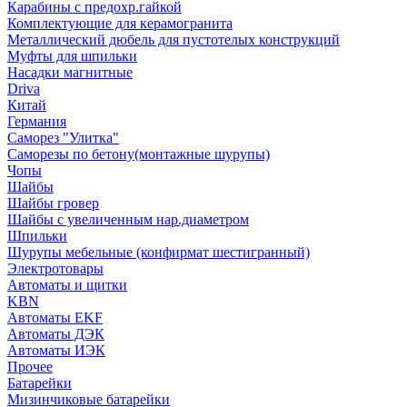
Карабины с предохр.гайкой
Комплектующие для керамогранита
Металлический дюбель для пустотелых конструкций
Муфты для шпильки
Насадки магнитные
Driva
Китай
Германия
Саморез "Улитка"
Саморезы по бетону(монтажные шурупы)
Чопы
Шайбы
Шайбы гровер
Шайбы с увеличенным нар.диаметром
Шпильки
Шурупы мебельные (конфирмат шестигранный)
Электротовары
Автоматы и щитки
KBN
Автоматы EKF
Автоматы ДЭК
Автоматы ИЭК
Прочее
Батарейки
Мизинчиковые батарейки