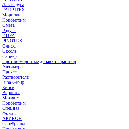
Лак Радуга
FARBITEX
Морилки
Новбытхим
Омега
Радуга
DUFA
PINOTEX
Олифа
Оксоль
Сайвер
Противоморозные добавки в раствор
Антимороз
Прочее
Растворители
Bina-Group
Бийск
Вершина
Можхим
Новбытхим
Спецназ
Фонд 2
АРИКОН
Серебрянка
Новбытхим