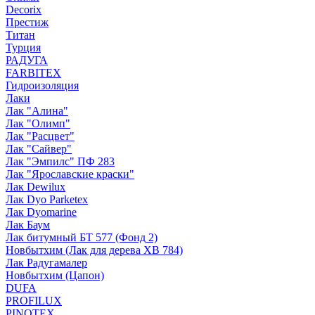
Decorix
Престиж
Титан
Турция
РАДУГА
FARBITEX
Гидроизоляция
Лаки
Лак "Алина"
Лак "Олимп"
Лак "Расцвет"
Лак "Сайвер"
Лак "Эмпилс" ПФ 283
Лак "Ярославские краски"
Лак Dewilux
Лак Dyo Parketex
Лак Dyomarine
Лак Баум
Лак битумный БТ 577 (Фонд 2)
Новбытхим (Лак для дерева ХВ 784)
Лак Радугамалер
Новбытхим (Цапон)
DUFA
PROFILUX
PINOTEX