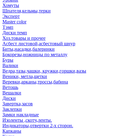
Хомуты
Шпателя,кельмы,терки
Эксперт
Master color
Тэмп
Диски темп
Хоз.товары и прочее
Асбест листовой,асбестовый шнур
Биты,насадки,балеринки
Бокорезы,ножницы по металлу
Буры
Валики
Ведра,тазы,чашки, кружки,горшки,вазы
Веники, метла,щетки
Веревки,арканы,троссы,бабина
Ветошь
Вешалки
Диски
Завертка,засов
Заклепки
Замки накладные
Изоленты ,скотч,ленты.
Индикаторы,отвертки 2-х сторон.
Капканы