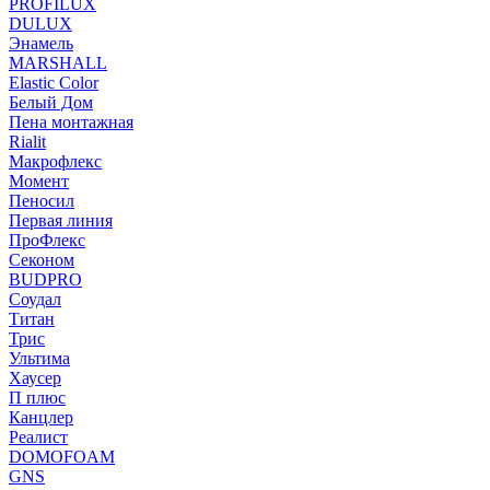
PROFILUX
DULUX
Энамель
MARSHALL
Elastic Color
Белый Дом
Пена монтажная
Rialit
Макрофлекс
Момент
Пеносил
Первая линия
ПроФлекс
Секоном
BUDPRO
Соудал
Титан
Трис
Ультима
Хаусер
П плюс
Канцлер
Реалист
DOMOFOAM
GNS