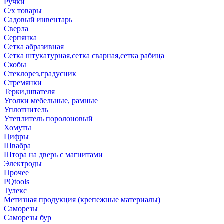
Ручки
С/х товары
Садовый инвентарь
Сверла
Серпянка
Сетка абразивная
Сетка штукатурная,сетка сварная,сетка рабица
Скобы
Стеклорез,градусник
Стремянки
Терки,шпателя
Уголки мебельные, рамные
Уплотнитель
Утеплитель поролоновый
Хомуты
Цифры
Швабра
Штора на дверь с магнитами
Электроды
Прочее
PQtools
Тулекс
Метизная продукция (крепежные материалы)
Саморезы
Саморезы бур