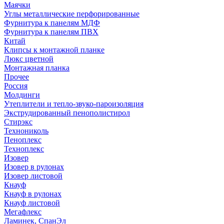
Маячки
Углы металлические перфорированные
Фурнитура к панелям МДФ
Фурнитура к панелям ПВХ
Китай
Клипсы к монтажной планке
Люкс цветной
Монтажная планка
Прочее
Россия
Молдинги
Утеплители и тепло-звуко-пароизоляция
Экструдированный пенополистирол
Стирэкс
Технониколь
Пеноплекс
Техноплекс
Изовер
Изовер в рулонах
Изовер листовой
Кнауф
Кнауф в рулонах
Кнауф листовой
Мегафлекс
Ламинек, СпанЭл