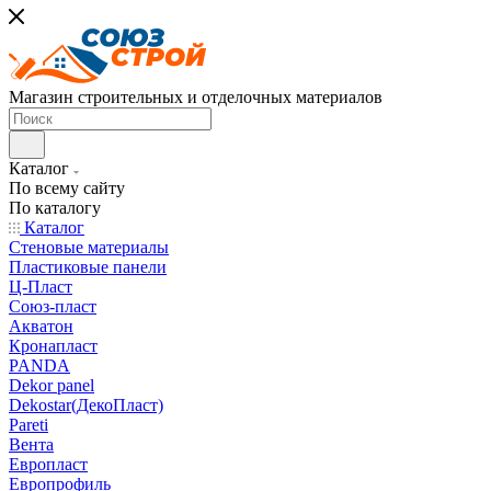
Магазин строительных и отделочных материалов
Каталог
По всему сайту
По каталогу
Каталог
Стеновые материалы
Пластиковые панели
Ц-Пласт
Союз-пласт
Акватон
Кронапласт
PANDA
Dekor panel
Dekostar(ДекоПласт)
Pareti
Вента
Европласт
Европрофиль