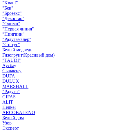
"Knauf"
"Бек"
"Брозекс"
"Декостар"
"Олимп"
"Первая линия"
"Пингвин"
"Радугамалер"
"Статус"
Белый медведь
Гизогрунт(Красивый дом)
"TAUDI"
Аусбау
Сылактау
DUFA
DULUX
MARSHALL
"Радуга"
GIFAS
ALIT
Henkel
ARCOBALENO
Белый дом
Узор
Эксперт