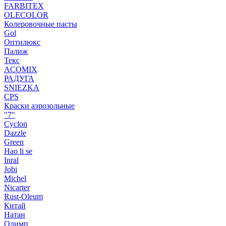
FARBITEX
OLECOLOR
Колеровочные пасты
Gol
Оптилюкс
Палиж
Текс
ACOMIX
РАДУГА
SNIEZKA
CPS
Краски аэрозольные
"7"
Cyclon
Dazzle
Green
Hao li se
Inral
Jobi
Michel
Nicarter
Rust-Oleum
Китай
Натан
Олимп