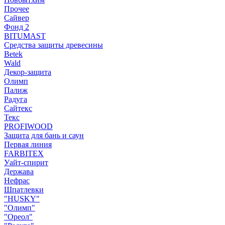
Прочее
Сайвер
Фонд 2
BITUMAST
Средства защиты древесины
Betek
Wald
Декор-защита
Олимп
Палиж
Радуга
Сайтекс
Текс
PROFIWOOD
Защита для бань и саун
Первая линия
FARBITEX
Уайт-спирит
Держава
Нефрас
Шпатлевки
"HUSKY"
"Олимп"
"Ореол"