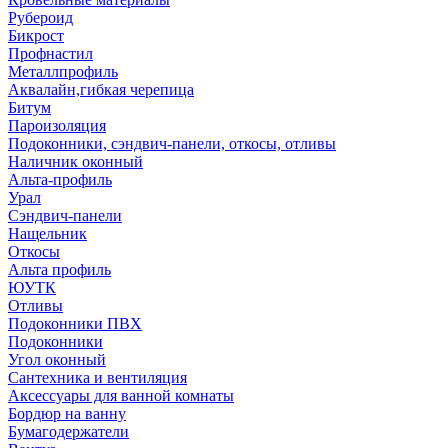
Рубероид
Бикрост
Профнастил
Металлпрофиль
Аквалайн,гибкая черепица
Битум
Пароизоляция
Подоконники, сэндвич-панели, откосы, отливы
Наличник оконный
Альта-профиль
Урал
Сэндвич-панели
Нащельник
Откосы
Альта профиль
ЮУТК
Отливы
Подоконники ПВХ
Подоконники
Угол оконный
Сантехника и вентиляция
Аксессуары для ванной комнаты
Бордюр на ванну
Бумагодержатели