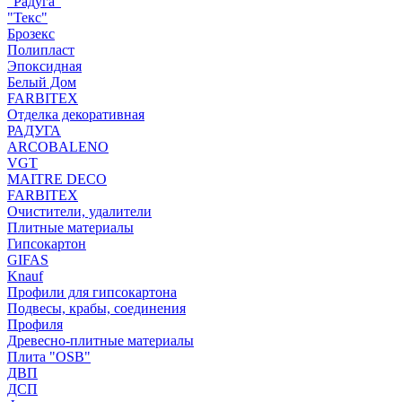
"Радуга"
"Текс"
Брозекс
Полипласт
Эпоксидная
Белый Дом
FARBITEX
Отделка декоративная
РАДУГА
ARCOBALENO
VGT
MAITRE DECO
FARBITEX
Очистители, удалители
Плитные материалы
Гипсокартон
GIFAS
Knauf
Профили для гипсокартона
Подвесы, крабы, соединения
Профиля
Древесно-плитные материалы
Плита "OSB"
ДВП
ДСП