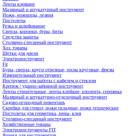
Ленты клеящие
Малярный и штукатурный инструмент
Ножи, ножницы, лезвия
Пистолеты
Резка и шлифование
Сверла, коронки, буры, биты
Средства защиты
Столярно-слесарный инструмент
Хоз. товары
Щетки для дрели
Электроинструмент
Fit
Буры, сверла, круги отрезные, пилы круговые, фрезы
Измерительный инструмент
Инструмент для работы с кафелем и стеклом
Крепеж / ударно-забивной инструмент
Ленты строительные, ленты клейкие, изолента, серпянка
Малярный и штукатурно-отделочный инструмент
Садово-огородный инвентарь
Скребки для стекол, ножи складные, ножи технические
Пистолеты для герметика, пены, клея
Столярно-слесарный инструмент
Хозяйственные товары
Электроинструменты FIT
Ящики для инструментов