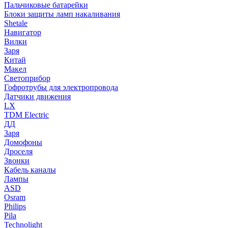
Пальчиковые батарейки
Блоки защиты ламп накаливания
Shetale
Навигатор
Вилки
Заря
Китай
Макел
Светоприбор
Гофротрубы для электропровода
Датчики движения
LX
TDM Electric
ДД
Заря
Домофоны
Дроселя
Звонки
Кабель каналы
Лампы
ASD
Osram
Philips
Pila
Technolight