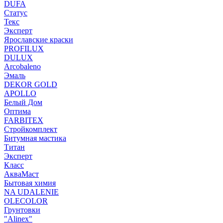
DUFA
Статус
Текс
Эксперт
Ярославские краски
PROFILUX
DULUX
Arcobaleno
Эмаль
DEKOR GOLD
APOLLO
Белый Дом
Оптима
FARBITEX
Стройкомплект
Битумная мастика
Титан
Эксперт
Класс
АкваМаст
Бытовая химия
NA UDALENIE
OLECOLOR
Грунтовки
"Alinex"