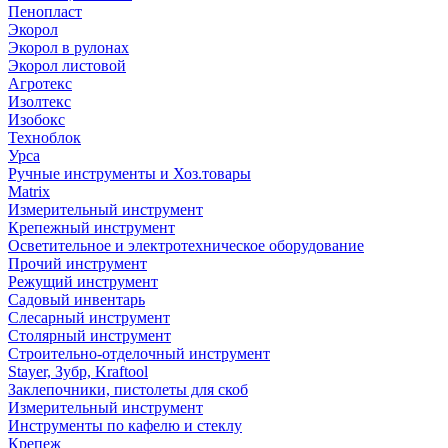
Пенопласт
Экорол
Экорол в рулонах
Экорол листовой
Агротекс
Изолтекс
Изобокс
Техноблок
Урса
Ручные инструменты и Хоз.товары
Matrix
Измерительный инструмент
Крепежный инструмент
Осветительное и электротехническое оборудование
Прочий инструмент
Режущий инструмент
Садовый инвентарь
Слесарный инструмент
Столярный инструмент
Строительно-отделочный инструмент
Stayer, Зубр, Kraftool
Заклепочники, пистолеты для скоб
Измерительный инструмент
Инструменты по кафелю и стеклу
Крепеж