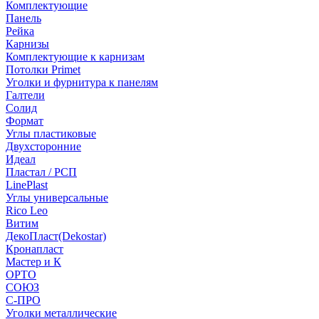
Комплектующие
Панель
Рейка
Карнизы
Комплектующие к карнизам
Потолки Primet
Уголки и фурнитура к панелям
Галтели
Солид
Формат
Углы пластиковые
Двухсторонние
Идеал
Пластал / РСП
LinePlast
Углы универсальные
Rico Leo
Витим
ДекоПласт(Dekostar)
Кронапласт
Мастер и К
ОРТО
СОЮЗ
С-ПРО
Уголки металлические