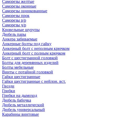
Саморезы желтые
Саморезы оконные
Саморезы оцинкованные
Саморезы прок
Саморезы р/р
Саморезы ч/р
Кровельные шурупы
Дюбель пары
Анкера забиваемые
Анкерные болты под гайку
Анкерный болт с неполным крючком
Анкерный болт с полным крючком
Болт с шестигранной головкой
Болты для деревянных изделий
Болты мебельные
Винты с потайной головкой
Гайки шестигранные
Гайки шестигранные с нейлон. вст.
Гвозди
Грибки
Грибки на дымоход
Дюбель бабочка
Дюбель металлический
Дюбель универсальный
Карабины винтовые