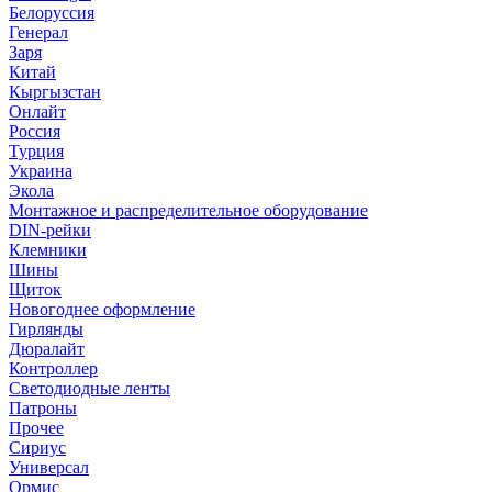
Белоруссия
Генерал
Заря
Китай
Кыргызстан
Онлайт
Россия
Турция
Украина
Экола
Монтажное и распределительное оборудование
DIN-рейки
Клемники
Шины
Щиток
Новогоднее оформление
Гирлянды
Дюралайт
Контроллер
Светодиодные ленты
Патроны
Прочее
Сириус
Универсал
Ормис