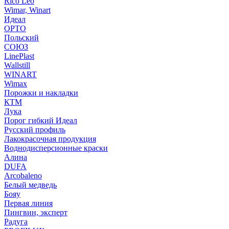
Rico Leo
Wimar, Winart
Идеал
ОРТО
Польский
СОЮЗ
LinePlast
Wallstill
WINART
Wimax
Порожки и накладки
КТМ
Лука
Порог гибкий Идеал
Русский профиль
Лакокрасочная продукция
Воднодисперсионные краски
Алина
DUFA
Arcobaleno
Белый медведь
Бояу
Первая линия
Пингвин, эксперт
Радуга