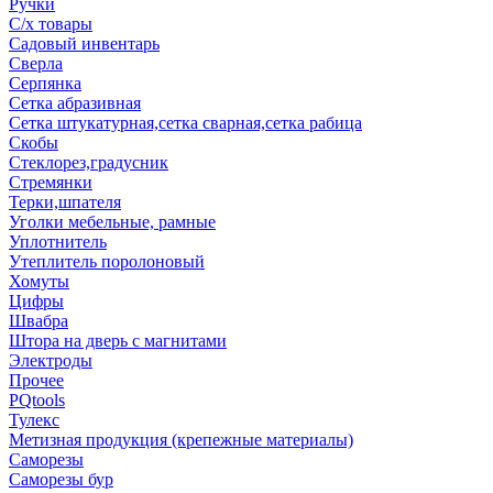
Ручки
С/х товары
Садовый инвентарь
Сверла
Серпянка
Сетка абразивная
Сетка штукатурная,сетка сварная,сетка рабица
Скобы
Стеклорез,градусник
Стремянки
Терки,шпателя
Уголки мебельные, рамные
Уплотнитель
Утеплитель поролоновый
Хомуты
Цифры
Швабра
Штора на дверь с магнитами
Электроды
Прочее
PQtools
Тулекс
Метизная продукция (крепежные материалы)
Саморезы
Саморезы бур