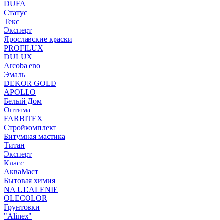
DUFA
Статус
Текс
Эксперт
Ярославские краски
PROFILUX
DULUX
Arcobaleno
Эмаль
DEKOR GOLD
APOLLO
Белый Дом
Оптима
FARBITEX
Стройкомплект
Битумная мастика
Титан
Эксперт
Класс
АкваМаст
Бытовая химия
NA UDALENIE
OLECOLOR
Грунтовки
"Alinex"