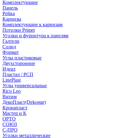
Комплектующие
Панель
Рейка
Карнизы
Комплектующие к карнизам
Потолки Primet
Уголки и фурнитура к панелям
Галтели
Солид
Формат
Углы пластиковые
Двухсторонние
Идеал
Пластал / РСП
LinePlast
Углы универсальные
Rico Leo
Витим
ДекоПласт(Dekostar)
Кронапласт
Мастер и К
ОРТО
СОЮЗ
С-ПРО
Уголки металлические