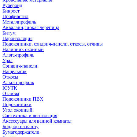
Рубероид
Бикрост
Профнастил
Металлпрофиль
Аквалайн,гибкая черепица
Битум
Пароизоляция
Подоконники, сэндвич-панели, откосы, отливы
Наличник оконный
Альта-профиль
Урал
Сэндвич-панели
Нащельник
Откосы
Альта профиль
ЮУТК
Отливы
Подоконники ПВХ
Подоконники
Угол оконный
Сантехника и вентиляция
Аксессуары для ванной комнаты
Бордюр на ванну
Бумагодержатели