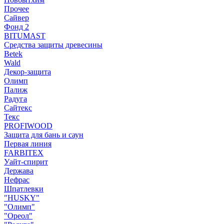
Прочее
Сайвер
Фонд 2
BITUMAST
Средства защиты древесины
Betek
Wald
Декор-защита
Олимп
Палиж
Радуга
Сайтекс
Текс
PROFIWOOD
Защита для бань и саун
Первая линия
FARBITEX
Уайт-спирит
Держава
Нефрас
Шпатлевки
"HUSKY"
"Олимп"
"Ореол"