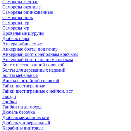
Саморезы желтые
Саморезы оконные
Саморезы оцинкованные
Саморезы прок
Саморезы р/р
Саморезы ч/р
Кровельные шурупы
Дюбель пары
Анкера забиваемые
Анкерные болты под гайку
Анкерный болт с неполным крючком
Анкерный болт с полным крючком
Болт с шестигранной головкой
Болты для деревянных изделий
Болты мебельные
Винты с потайной головкой
Гайки шестигранные
Гайки шестигранные с нейлон. вст.
Гвозди
Грибки
Грибки на дымоход
Дюбель бабочка
Дюбель металлический
Дюбель универсальный
Карабины винтовые