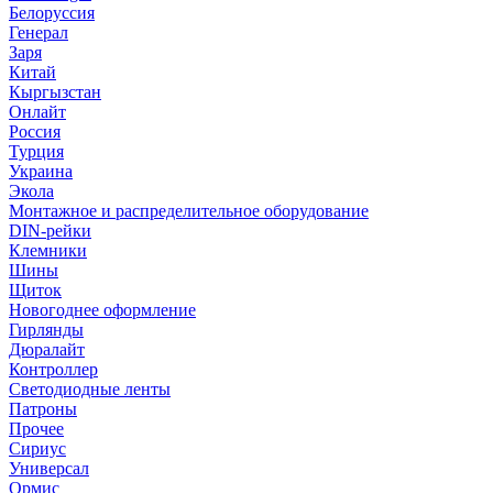
Белоруссия
Генерал
Заря
Китай
Кыргызстан
Онлайт
Россия
Турция
Украина
Экола
Монтажное и распределительное оборудование
DIN-рейки
Клемники
Шины
Щиток
Новогоднее оформление
Гирлянды
Дюралайт
Контроллер
Светодиодные ленты
Патроны
Прочее
Сириус
Универсал
Ормис