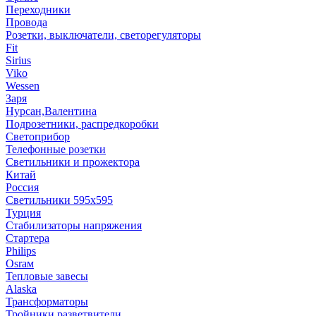
Переходники
Провода
Розетки, выключатели, светорегуляторы
Fit
Sirius
Viko
Wessen
Заря
Нурсан,Валентина
Подрозетники, распредкоробки
Светоприбор
Телефонные розетки
Светильники и прожектора
Китай
Россия
Светильники 595х595
Турция
Стабилизаторы напряжения
Стартера
Philips
Оsrам
Тепловые завесы
Alaska
Трансформаторы
Тройники,разветвители