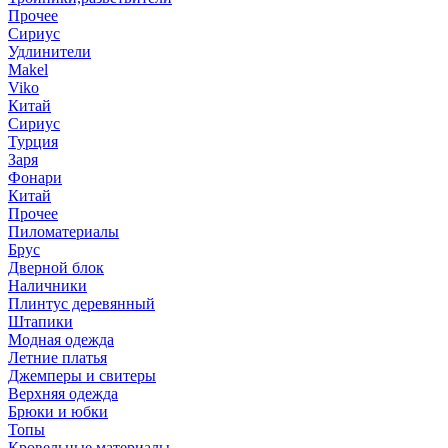
Прочее
Сириус
Удлинители
Makel
Viko
Китай
Сириус
Турция
Заря
Фонари
Китай
Прочее
Пиломатериалы
Брус
Дверной блок
Наличники
Плинтус деревянный
Штапики
Модная одежда
Летние платья
Джемперы и свитеры
Верхняя одежда
Брюки и юбки
Топы
Кровельные материалы