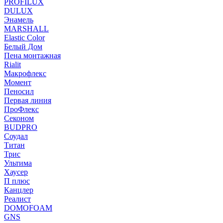
PROFILUX
DULUX
Энамель
MARSHALL
Elastic Color
Белый Дом
Пена монтажная
Rialit
Макрофлекс
Момент
Пеносил
Первая линия
ПроФлекс
Секоном
BUDPRO
Соудал
Титан
Трис
Ультима
Хаусер
П плюс
Канцлер
Реалист
DOMOFOAM
GNS