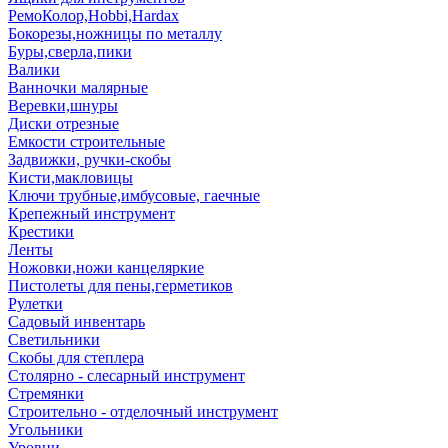
РемоКолор,Hobbi,Hardax
Бокорезы,ножницы по металлу
Буры,сверла,пики
Валики
Ванночки малярные
Веревки,шнуры
Диски отрезные
Емкости строительные
Задвижки, ручки-скобы
Кисти,макловицы
Ключи трубные,имбусовые, гаечные
Крепежный инструмент
Крестики
Ленты
Ножовки,ножи канцеляркие
Пистолеты для пены,герметиков
Рулетки
Садовый инвентарь
Светильники
Скобы для степлера
Столярно - слесарный инструмент
Стремянки
Строительно - отделочный инструмент
Угольники
Уровни