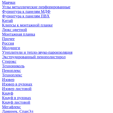
Маячки
Углы металлические перфорированные
Фурнитура к панелям МДФ
Фурнитура к панелям ПВХ
Китай
Клипсы к монтажной планке
Люкс цветной
Монтажная планка
Прочее
Россия
Молдинги
Утеплители и тепло-звуко-пароизоляция
Экструдированный пенополистирол
Стирэкс
Технониколь
Пеноплекс
Техноплекс
Изовер
Изовер в рулонах
Изовер листовой
Кнауф
Кнауф в рулонах
Кнауф листовой
Мегафлекс
Ламинек, СпанЭл