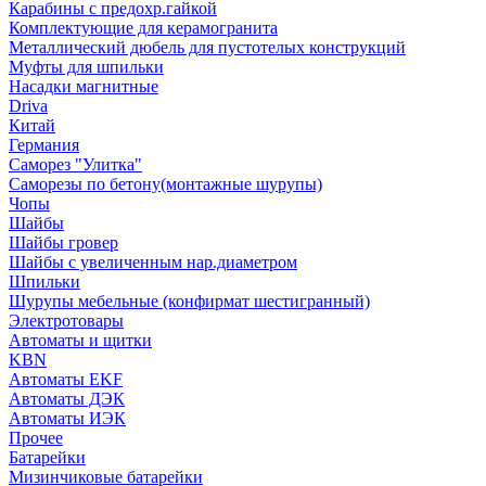
Карабины с предохр.гайкой
Комплектующие для керамогранита
Металлический дюбель для пустотелых конструкций
Муфты для шпильки
Насадки магнитные
Driva
Китай
Германия
Саморез "Улитка"
Саморезы по бетону(монтажные шурупы)
Чопы
Шайбы
Шайбы гровер
Шайбы с увеличенным нар.диаметром
Шпильки
Шурупы мебельные (конфирмат шестигранный)
Электротовары
Автоматы и щитки
KBN
Автоматы EKF
Автоматы ДЭК
Автоматы ИЭК
Прочее
Батарейки
Мизинчиковые батарейки