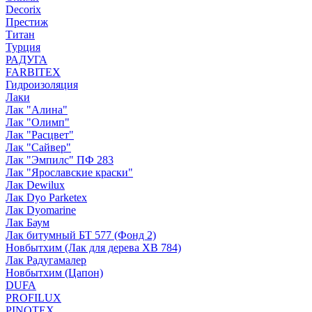
Decorix
Престиж
Титан
Турция
РАДУГА
FARBITEX
Гидроизоляция
Лаки
Лак "Алина"
Лак "Олимп"
Лак "Расцвет"
Лак "Сайвер"
Лак "Эмпилс" ПФ 283
Лак "Ярославские краски"
Лак Dewilux
Лак Dyo Parketex
Лак Dyomarine
Лак Баум
Лак битумный БТ 577 (Фонд 2)
Новбытхим (Лак для дерева ХВ 784)
Лак Радугамалер
Новбытхим (Цапон)
DUFA
PROFILUX
PINOTEX