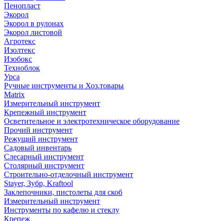
Пенопласт
Экорол
Экорол в рулонах
Экорол листовой
Агротекс
Изолтекс
Изобокс
Техноблок
Урса
Ручные инструменты и Хоз.товары
Matrix
Измерительный инструмент
Крепежный инструмент
Осветительное и электротехническое оборудование
Прочий инструмент
Режущий инструмент
Садовый инвентарь
Слесарный инструмент
Столярный инструмент
Строительно-отделочный инструмент
Stayer, Зубр, Kraftool
Заклепочники, пистолеты для скоб
Измерительный инструмент
Инструменты по кафелю и стеклу
Крепеж