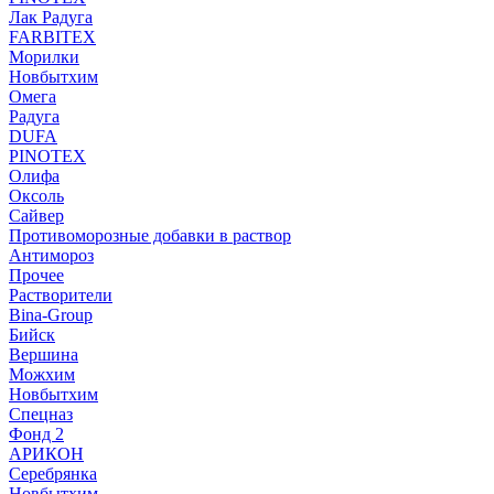
Лак Радуга
FARBITEX
Морилки
Новбытхим
Омега
Радуга
DUFA
PINOTEX
Олифа
Оксоль
Сайвер
Противоморозные добавки в раствор
Антимороз
Прочее
Растворители
Bina-Group
Бийск
Вершина
Можхим
Новбытхим
Спецназ
Фонд 2
АРИКОН
Серебрянка
Новбытхим