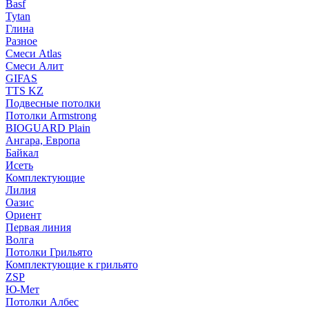
Basf
Tytan
Глина
Разное
Смеси Atlas
Смеси Алит
GIFAS
TTS KZ
Подвесные потолки
Потолки Armstrong
BIOGUARD Plain
Ангара, Европа
Байкал
Исеть
Комплектующие
Лилия
Оазис
Ориент
Первая линия
Волга
Потолки Грильято
Комплектующие к грильято
ZSP
Ю-Мет
Потолки Албес