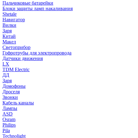
Пальчиковые батарейки
Блоки защиты ламп накаливания
Shetale
Навигатор
Вилки
Заря
Китай
Макел
Светоприбор
Гофротрубы для электропровода
Датчики движения
LX
TDM Electric
ДД
Заря
Домофоны
Дроселя
Звонки
Кабель каналы
Лампы
ASD
Osram
Philips
Pila
Technolight