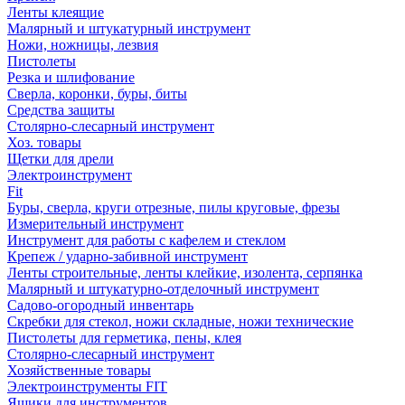
Ленты клеящие
Малярный и штукатурный инструмент
Ножи, ножницы, лезвия
Пистолеты
Резка и шлифование
Сверла, коронки, буры, биты
Средства защиты
Столярно-слесарный инструмент
Хоз. товары
Щетки для дрели
Электроинструмент
Fit
Буры, сверла, круги отрезные, пилы круговые, фрезы
Измерительный инструмент
Инструмент для работы с кафелем и стеклом
Крепеж / ударно-забивной инструмент
Ленты строительные, ленты клейкие, изолента, серпянка
Малярный и штукатурно-отделочный инструмент
Садово-огородный инвентарь
Скребки для стекол, ножи складные, ножи технические
Пистолеты для герметика, пены, клея
Столярно-слесарный инструмент
Хозяйственные товары
Электроинструменты FIT
Ящики для инструментов