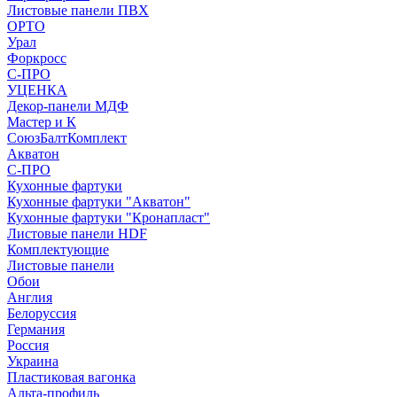
Листовые панели ПВХ
ОРТО
Урал
Форкросс
С-ПРО
УЦЕНКА
Декор-панели МДФ
Мастер и К
СоюзБалтКомплект
Акватон
С-ПРО
Кухонные фартуки
Кухонные фартуки "Акватон"
Кухонные фартуки "Кронапласт"
Листовые панели HDF
Комплектующие
Листовые панели
Обои
Англия
Белоруссия
Германия
Россия
Украина
Пластиковая вагонка
Альта-профиль