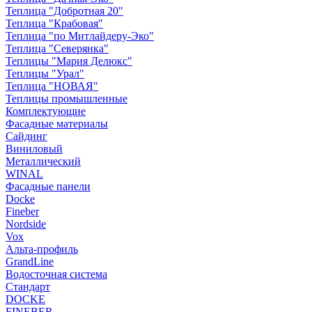
Теплица "Добротная 20"
Теплица "Крабовая"
Теплица "по Митлайдеру-Эко"
Теплица "Северянка"
Теплицы "Мария Делюкс"
Теплицы "Урал"
Теплица "НОВАЯ"
Теплицы промышленные
Комплектующие
Фасадные материалы
Сайдинг
Виниловый
Металлический
WINAL
Фасадные панели
Docke
Fineber
Nordside
Vox
Альта-профиль
GrandLine
Водосточная система
Стандарт
DOCKE
FINEBER