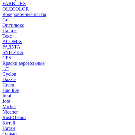
FARBITEX
OLECOLOR
Колеровочные пасты
Gol
Оптилюкс
Палиж
Текс
ACOMIX
РАДУГА
SNIEZKA
CPS
Краски аэрозольные
"7"
Cyclon
Dazzle
Green
Hao li se
Inral
Jobi
Michel
Nicarter
Rust-Oleum
Китай
Натан
Олимп