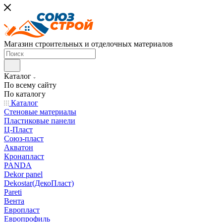
Магазин строительных и отделочных материалов
Каталог
По всему сайту
По каталогу
Каталог
Стеновые материалы
Пластиковые панели
Ц-Пласт
Союз-пласт
Акватон
Кронапласт
PANDA
Dekor panel
Dekostar(ДекоПласт)
Pareti
Вента
Европласт
Европрофиль