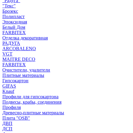
"Радуга"
"Текс"
Брозекс
Полипласт
Эпоксидная
Белый Дом
FARBITEX
Отделка декоративная
РАДУГА
ARCOBALENO
VGT
MAITRE DECO
FARBITEX
Очистители, удалители
Плитные материалы
Гипсокартон
GIFAS
Knauf
Профили для гипсокартона
Подвесы, крабы, соединения
Профиля
Древесно-плитные материалы
Плита "OSB"
ДВП
ДСП