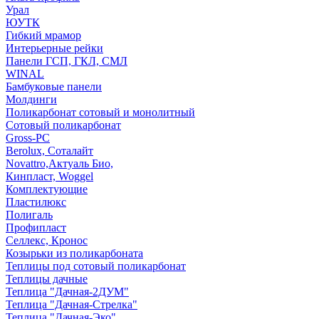
Урал
ЮУТК
Гибкий мрамор
Интерьерные рейки
Панели ГСП, ГКЛ, СМЛ
WINAL
Бамбуковые панели
Молдинги
Поликарбонат сотовый и монолитный
Сотовый поликарбонат
Gross-PC
Berolux, Соталайт
Novattro,Актуаль Био,
Кинпласт, Woggel
Комплектующие
Пластилюкс
Полигаль
Профипласт
Селлекс, Кронос
Козырьки из поликарбоната
Теплицы под сотовый поликарбонат
Теплицы дачные
Теплица "Дачная-2ДУМ"
Теплица "Дачная-Стрелка"
Теплица "Дачная-Эко"