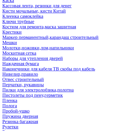
Каска
Кассовая лента, резинки для денег
Кисти мочальные, кисти Китай
Клеенка самоклейка
Ключи трубные
Костюм для ремонта,маска защитная
Крестики
Маркер перманентный,карандаш строительный
Мешки
Молотки,ножовки,лом,напильники
Москитная сетка
Наборы для утепления дверей
Наждачная бумага
Наконечники для кабеля ТВ скобы под кабель
Нивелир,правило
Отвес строительный
Перчатки, рукавицы
Пилки для электролобзика,полотна
Пистолеты под пену,герметик
Пленка
Полога
Пробой-ушко
Пружина дверная
Резинка багажная
Рулетки