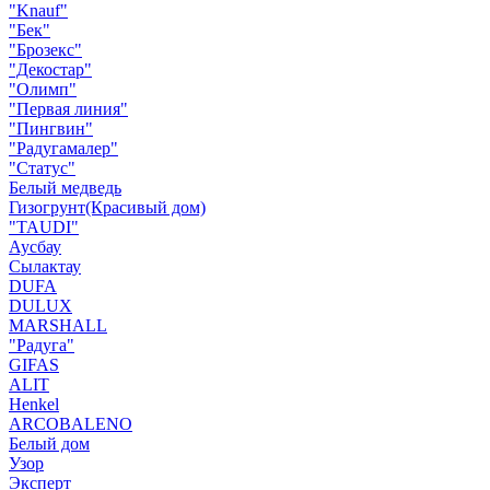
"Knauf"
"Бек"
"Брозекс"
"Декостар"
"Олимп"
"Первая линия"
"Пингвин"
"Радугамалер"
"Статус"
Белый медведь
Гизогрунт(Красивый дом)
"TAUDI"
Аусбау
Сылактау
DUFA
DULUX
MARSHALL
"Радуга"
GIFAS
ALIT
Henkel
ARCOBALENO
Белый дом
Узор
Эксперт