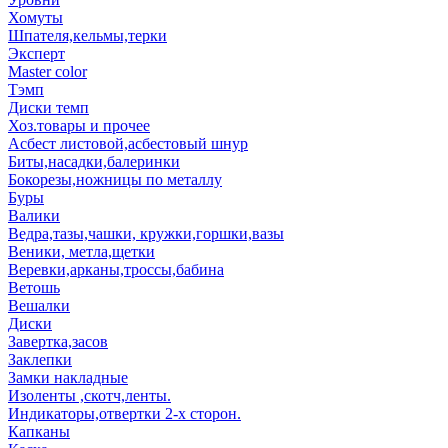
Хомуты
Шпателя,кельмы,терки
Эксперт
Master color
Тэмп
Диски темп
Хоз.товары и прочее
Асбест листовой,асбестовый шнур
Биты,насадки,балеринки
Бокорезы,ножницы по металлу
Буры
Валики
Ведра,тазы,чашки, кружки,горшки,вазы
Веники, метла,щетки
Веревки,арканы,троссы,бабина
Ветошь
Вешалки
Диски
Завертка,засов
Заклепки
Замки накладные
Изоленты ,скотч,ленты.
Индикаторы,отвертки 2-х сторон.
Капканы