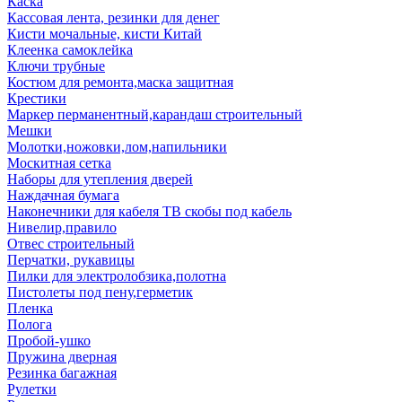
Каска
Кассовая лента, резинки для денег
Кисти мочальные, кисти Китай
Клеенка самоклейка
Ключи трубные
Костюм для ремонта,маска защитная
Крестики
Маркер перманентный,карандаш строительный
Мешки
Молотки,ножовки,лом,напильники
Москитная сетка
Наборы для утепления дверей
Наждачная бумага
Наконечники для кабеля ТВ скобы под кабель
Нивелир,правило
Отвес строительный
Перчатки, рукавицы
Пилки для электролобзика,полотна
Пистолеты под пену,герметик
Пленка
Полога
Пробой-ушко
Пружина дверная
Резинка багажная
Рулетки