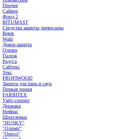
Прочее
Сайвер
Фонд 2
BITUMAST
Средства защиты древесины
Betek
Wald
Декор-защита
Олимп
Палиж
Радуга
Сайтекс
Текс
PROFIWOOD
Защита для бань и саун
Первая линия
FARBITEX
Уайт-спирит
Держава
Нефрас
Шпатлевки
"HUSKY"
"Олимп"
"Ореол"