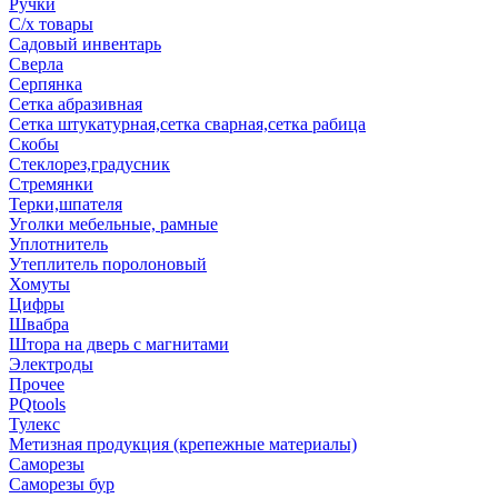
Ручки
С/х товары
Садовый инвентарь
Сверла
Серпянка
Сетка абразивная
Сетка штукатурная,сетка сварная,сетка рабица
Скобы
Стеклорез,градусник
Стремянки
Терки,шпателя
Уголки мебельные, рамные
Уплотнитель
Утеплитель поролоновый
Хомуты
Цифры
Швабра
Штора на дверь с магнитами
Электроды
Прочее
PQtools
Тулекс
Метизная продукция (крепежные материалы)
Саморезы
Саморезы бур