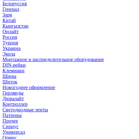
Белоруссия
Генерал
Заря
Китай
Кыргызстан
Онлайт
Россия
Турция
Украина
Экола
Монтажное и распределительное оборудование
DIN-рейки
Клемники
Шины
Щиток
Новогоднее оформление
Гирлянды
Дюралайт
Контроллер
Светодиодные ленты
Патроны
Прочее
Сириус
Универсал
Ормис