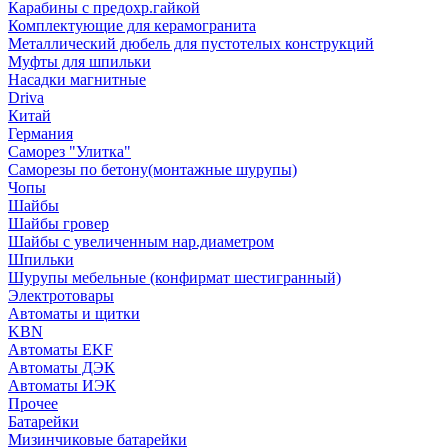
Карабины с предохр.гайкой
Комплектующие для керамогранита
Металлический дюбель для пустотелых конструкций
Муфты для шпильки
Насадки магнитные
Driva
Китай
Германия
Саморез "Улитка"
Саморезы по бетону(монтажные шурупы)
Чопы
Шайбы
Шайбы гровер
Шайбы с увеличенным нар.диаметром
Шпильки
Шурупы мебельные (конфирмат шестигранный)
Электротовары
Автоматы и щитки
KBN
Автоматы EKF
Автоматы ДЭК
Автоматы ИЭК
Прочее
Батарейки
Мизинчиковые батарейки