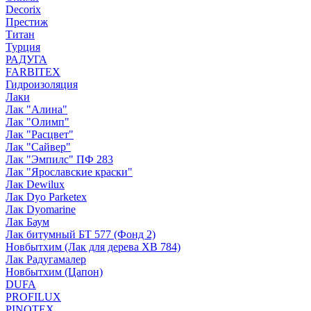
Decorix
Престиж
Титан
Турция
РАДУГА
FARBITEX
Гидроизоляция
Лаки
Лак "Алина"
Лак "Олимп"
Лак "Расцвет"
Лак "Сайвер"
Лак "Эмпилс" ПФ 283
Лак "Ярославские краски"
Лак Dewilux
Лак Dyo Parketex
Лак Dyomarine
Лак Баум
Лак битумный БТ 577 (Фонд 2)
Новбытхим (Лак для дерева ХВ 784)
Лак Радугамалер
Новбытхим (Цапон)
DUFA
PROFILUX
PINOTEX