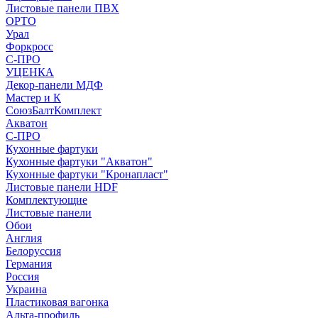
Листовые панели ПВХ
ОРТО
Урал
Форкросс
С-ПРО
УЦЕНКА
Декор-панели МДФ
Мастер и К
СоюзБалтКомплект
Акватон
С-ПРО
Кухонные фартуки
Кухонные фартуки "Акватон"
Кухонные фартуки "Кронапласт"
Листовые панели HDF
Комплектующие
Листовые панели
Обои
Англия
Белоруссия
Германия
Россия
Украина
Пластиковая вагонка
Альта-профиль