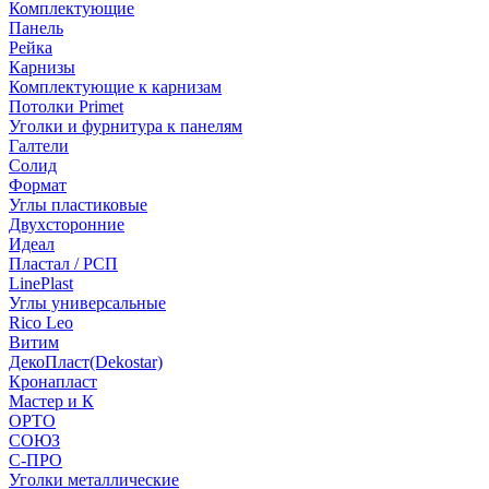
Комплектующие
Панель
Рейка
Карнизы
Комплектующие к карнизам
Потолки Primet
Уголки и фурнитура к панелям
Галтели
Солид
Формат
Углы пластиковые
Двухсторонние
Идеал
Пластал / РСП
LinePlast
Углы универсальные
Rico Leo
Витим
ДекоПласт(Dekostar)
Кронапласт
Мастер и К
ОРТО
СОЮЗ
С-ПРО
Уголки металлические