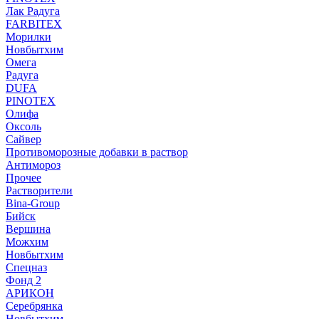
Лак Радуга
FARBITEX
Морилки
Новбытхим
Омега
Радуга
DUFA
PINOTEX
Олифа
Оксоль
Сайвер
Противоморозные добавки в раствор
Антимороз
Прочее
Растворители
Bina-Group
Бийск
Вершина
Можхим
Новбытхим
Спецназ
Фонд 2
АРИКОН
Серебрянка
Новбытхим