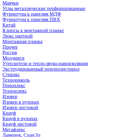
Маячки
Углы металлические перфорированные
Фурнитура к панелям МДФ
Фурнитура к панелям ПВХ
Китай
Клипсы к монтажной планке
Люкс цветной
Монтажная планка
Прочее
Россия
Молдинги
Утеплители и тепло-звуко-пароизоляция
Экструдированный пенополистирол
Стирэкс
Технониколь
Пеноплекс
Техноплекс
Изовер
Изовер в рулонах
Изовер листовой
Кнауф
Кнауф в рулонах
Кнауф листовой
Мегафлекс
Ламинек, СпанЭл