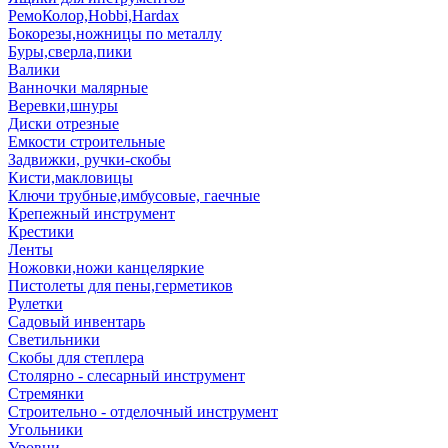
РемоКолор,Hobbi,Hardax
Бокорезы,ножницы по металлу
Буры,сверла,пики
Валики
Ванночки малярные
Веревки,шнуры
Диски отрезные
Емкости строительные
Задвижки, ручки-скобы
Кисти,макловицы
Ключи трубные,имбусовые, гаечные
Крепежный инструмент
Крестики
Ленты
Ножовки,ножи канцеляркие
Пистолеты для пены,герметиков
Рулетки
Садовый инвентарь
Светильники
Скобы для степлера
Столярно - слесарный инструмент
Стремянки
Строительно - отделочный инструмент
Угольники
Уровни