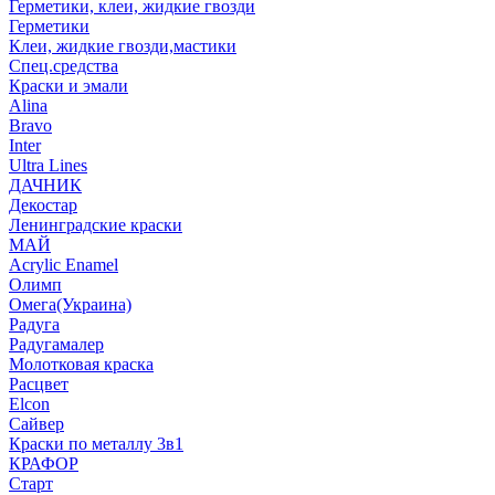
Герметики, клеи, жидкие гвозди
Герметики
Клеи, жидкие гвозди,мастики
Спец.средства
Краски и эмали
Alina
Bravo
Inter
Ultra Lines
ДАЧНИК
Декостар
Ленинградские краски
МАЙ
Acrylic Enamel
Олимп
Омега(Украина)
Радуга
Радугамалер
Молотковая краска
Расцвет
Elcon
Сайвер
Краски по металлу 3в1
КРАФОР
Старт