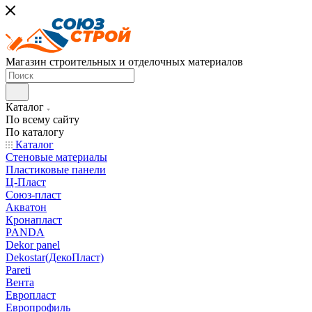
Магазин строительных и отделочных материалов
Каталог
По всему сайту
По каталогу
Каталог
Стеновые материалы
Пластиковые панели
Ц-Пласт
Союз-пласт
Акватон
Кронапласт
PANDA
Dekor panel
Dekostar(ДекоПласт)
Pareti
Вента
Европласт
Европрофиль