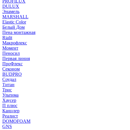
PROFILUX
DULUX
Энамель
MARSHALL
Elastic Color
Белый Дом
Пена монтажная
Rialit
Макрофлекс
Момент
Пеносил
Первая линия
ПроФлекс
Секоном
BUDPRO
Соудал
Титан
Трис
Ультима
Хаусер
П плюс
Канцлер
Реалист
DOMOFOAM
GNS