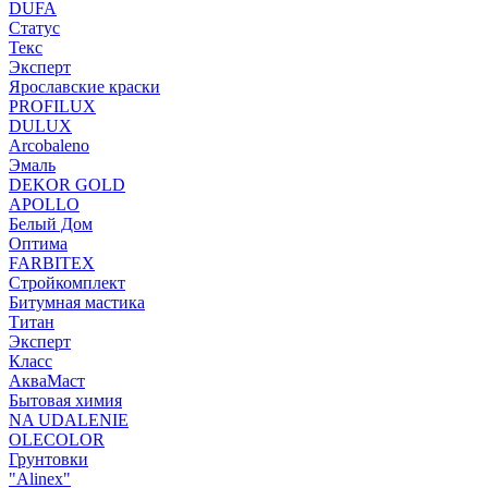
DUFA
Статус
Текс
Эксперт
Ярославские краски
PROFILUX
DULUX
Arcobaleno
Эмаль
DEKOR GOLD
APOLLO
Белый Дом
Оптима
FARBITEX
Стройкомплект
Битумная мастика
Титан
Эксперт
Класс
АкваМаст
Бытовая химия
NA UDALENIE
OLECOLOR
Грунтовки
"Alinex"