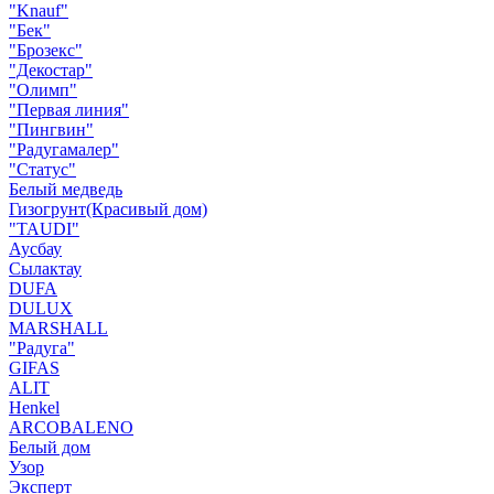
"Knauf"
"Бек"
"Брозекс"
"Декостар"
"Олимп"
"Первая линия"
"Пингвин"
"Радугамалер"
"Статус"
Белый медведь
Гизогрунт(Красивый дом)
"TAUDI"
Аусбау
Сылактау
DUFA
DULUX
MARSHALL
"Радуга"
GIFAS
ALIT
Henkel
ARCOBALENO
Белый дом
Узор
Эксперт