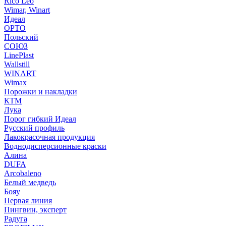
Rico Leo
Wimar, Winart
Идеал
ОРТО
Польский
СОЮЗ
LinePlast
Wallstill
WINART
Wimax
Порожки и накладки
КТМ
Лука
Порог гибкий Идеал
Русский профиль
Лакокрасочная продукция
Воднодисперсионные краски
Алина
DUFA
Arcobaleno
Белый медведь
Бояу
Первая линия
Пингвин, эксперт
Радуга