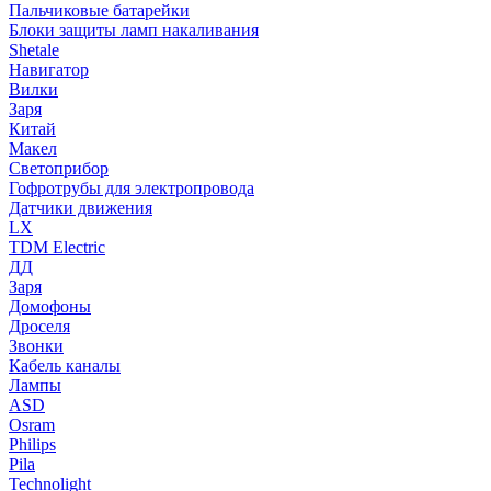
Пальчиковые батарейки
Блоки защиты ламп накаливания
Shetale
Навигатор
Вилки
Заря
Китай
Макел
Светоприбор
Гофротрубы для электропровода
Датчики движения
LX
TDM Electric
ДД
Заря
Домофоны
Дроселя
Звонки
Кабель каналы
Лампы
ASD
Osram
Philips
Pila
Technolight