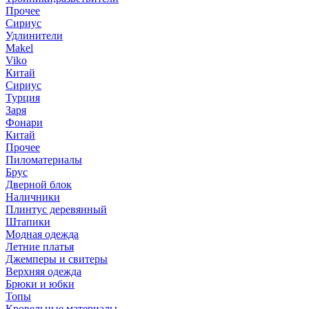
Прочее
Сириус
Удлинители
Makel
Viko
Китай
Сириус
Турция
Заря
Фонари
Китай
Прочее
Пиломатериалы
Брус
Дверной блок
Наличники
Плинтус деревянный
Штапики
Модная одежда
Летние платья
Джемперы и свитеры
Верхняя одежда
Брюки и юбки
Топы
Кровельные материалы