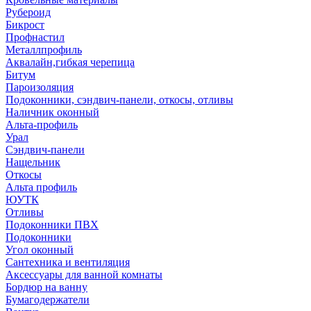
Рубероид
Бикрост
Профнастил
Металлпрофиль
Аквалайн,гибкая черепица
Битум
Пароизоляция
Подоконники, сэндвич-панели, откосы, отливы
Наличник оконный
Альта-профиль
Урал
Сэндвич-панели
Нащельник
Откосы
Альта профиль
ЮУТК
Отливы
Подоконники ПВХ
Подоконники
Угол оконный
Сантехника и вентиляция
Аксессуары для ванной комнаты
Бордюр на ванну
Бумагодержатели