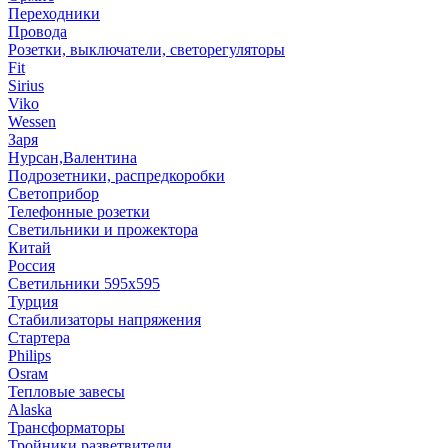
Переходники
Провода
Розетки, выключатели, светорегуляторы
Fit
Sirius
Viko
Wessen
Заря
Нурсан,Валентина
Подрозетники, распредкоробки
Светоприбор
Телефонные розетки
Светильники и прожектора
Китай
Россия
Светильники 595х595
Турция
Стабилизаторы напряжения
Стартера
Philips
Оsrам
Тепловые завесы
Alaska
Трансформаторы
Тройники,разветвители