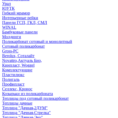
Урал
ЮУТК
Гибкий мрамор
Интерьерные рейки
Панели ГСП, ГКЛ, СМЛ
WINAL
Бамбуковые панели
Молдинги
Поликарбонат сотовый и монолитный
Сотовый поликарбонат
Gross-PC
Berolux, Соталайт
Novattro,Актуаль Био,
Кинпласт, Woggel
Комплектующие
Пластилюкс
Полигаль
Профипласт
Селлекс, Кронос
Козырьки из поликарбоната
Теплицы под сотовый поликарбонат
Теплицы дачные
Теплица "Дачная-2ДУМ"
Теплица "Дачная-Стрелка"
Теплица "Дачная-Эко"