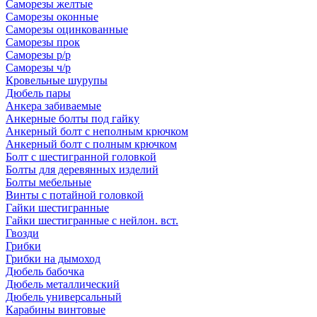
Саморезы желтые
Саморезы оконные
Саморезы оцинкованные
Саморезы прок
Саморезы р/р
Саморезы ч/р
Кровельные шурупы
Дюбель пары
Анкера забиваемые
Анкерные болты под гайку
Анкерный болт с неполным крючком
Анкерный болт с полным крючком
Болт с шестигранной головкой
Болты для деревянных изделий
Болты мебельные
Винты с потайной головкой
Гайки шестигранные
Гайки шестигранные с нейлон. вст.
Гвозди
Грибки
Грибки на дымоход
Дюбель бабочка
Дюбель металлический
Дюбель универсальный
Карабины винтовые