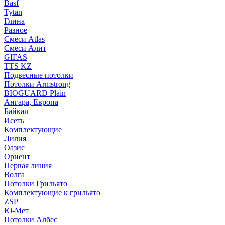
Basf
Tytan
Глина
Разное
Смеси Atlas
Смеси Алит
GIFAS
TTS KZ
Подвесные потолки
Потолки Armstrong
BIOGUARD Plain
Ангара, Европа
Байкал
Исеть
Комплектующие
Лилия
Оазис
Ориент
Первая линия
Волга
Потолки Грильято
Комплектующие к грильято
ZSP
Ю-Мет
Потолки Албес