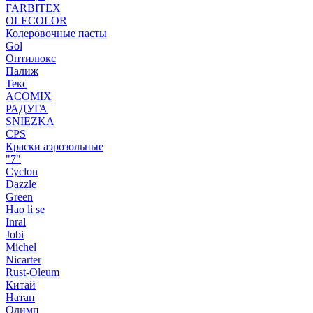
FARBITEX
OLECOLOR
Колеровочные пасты
Gol
Оптилюкс
Палиж
Текс
ACOMIX
РАДУГА
SNIEZKA
CPS
Краски аэрозольные
"7"
Cyclon
Dazzle
Green
Hao li se
Inral
Jobi
Michel
Nicarter
Rust-Oleum
Китай
Натан
Олимп