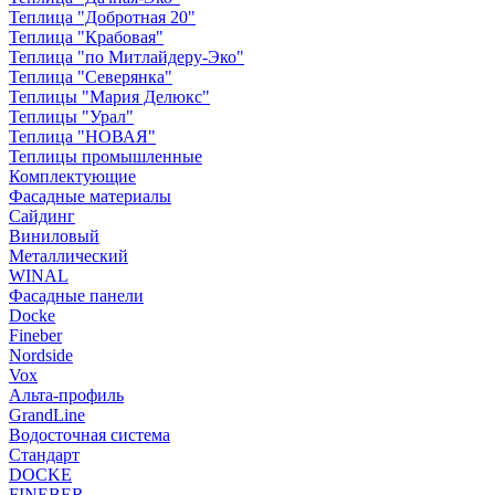
Теплица "Добротная 20"
Теплица "Крабовая"
Теплица "по Митлайдеру-Эко"
Теплица "Северянка"
Теплицы "Мария Делюкс"
Теплицы "Урал"
Теплица "НОВАЯ"
Теплицы промышленные
Комплектующие
Фасадные материалы
Сайдинг
Виниловый
Металлический
WINAL
Фасадные панели
Docke
Fineber
Nordside
Vox
Альта-профиль
GrandLine
Водосточная система
Стандарт
DOCKE
FINEBER