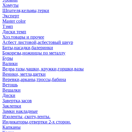
Хомуты
Шпателя,кельмы,терки
Эксперт
Master color
Тэмп
Диски темп
Хоз.товары и прочее
Асбест листовой,асбестовый шнур
Биты,насадки,балеринки
Бокорезы,ножницы по металлу
Буры
Валики
Ведра,тазы,чашки, кружки,горшки,вазы
Веники, метла,щетки
Веревки,арканы,троссы,бабина
Ветошь
Вешалки
Диски
Завертка,засов
Заклепки
Замки накладные
Изоленты ,скотч,ленты.
Индикаторы,отвертки 2-х сторон.
Капканы