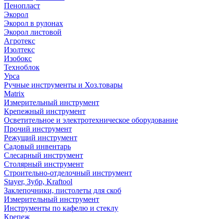
Пенопласт
Экорол
Экорол в рулонах
Экорол листовой
Агротекс
Изолтекс
Изобокс
Техноблок
Урса
Ручные инструменты и Хоз.товары
Matrix
Измерительный инструмент
Крепежный инструмент
Осветительное и электротехническое оборудование
Прочий инструмент
Режущий инструмент
Садовый инвентарь
Слесарный инструмент
Столярный инструмент
Строительно-отделочный инструмент
Stayer, Зубр, Kraftool
Заклепочники, пистолеты для скоб
Измерительный инструмент
Инструменты по кафелю и стеклу
Крепеж