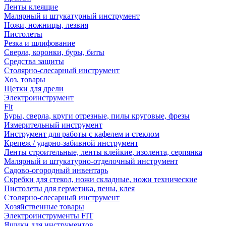
Ленты клеящие
Малярный и штукатурный инструмент
Ножи, ножницы, лезвия
Пистолеты
Резка и шлифование
Сверла, коронки, буры, биты
Средства защиты
Столярно-слесарный инструмент
Хоз. товары
Щетки для дрели
Электроинструмент
Fit
Буры, сверла, круги отрезные, пилы круговые, фрезы
Измерительный инструмент
Инструмент для работы с кафелем и стеклом
Крепеж / ударно-забивной инструмент
Ленты строительные, ленты клейкие, изолента, серпянка
Малярный и штукатурно-отделочный инструмент
Садово-огородный инвентарь
Скребки для стекол, ножи складные, ножи технические
Пистолеты для герметика, пены, клея
Столярно-слесарный инструмент
Хозяйственные товары
Электроинструменты FIT
Ящики для инструментов