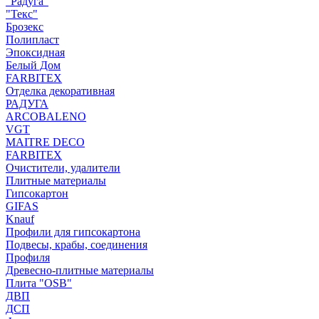
"Радуга"
"Текс"
Брозекс
Полипласт
Эпоксидная
Белый Дом
FARBITEX
Отделка декоративная
РАДУГА
ARCOBALENO
VGT
MAITRE DECO
FARBITEX
Очистители, удалители
Плитные материалы
Гипсокартон
GIFAS
Knauf
Профили для гипсокартона
Подвесы, крабы, соединения
Профиля
Древесно-плитные материалы
Плита "OSB"
ДВП
ДСП