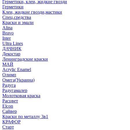
Герметики, клеи, жидкие гвозди
Герметики
Клеи, жидкие гвозди,мастики
Спец.средства
Краски и эмали
Alina
Bravo
Inter
Ultra Lines
ДАЧНИК
Декостар
Ленинградские краски
МАЙ
Acrylic Enamel
Олимп
Омега(Украина)
Радуга
Радугамалер
Молотковая краска
Расцвет
Elcon
Сайвер
Краски по металлу 3в1
КРАФОР
Старт