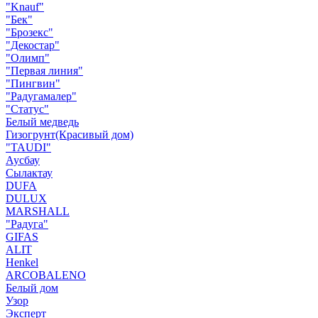
"Knauf"
"Бек"
"Брозекс"
"Декостар"
"Олимп"
"Первая линия"
"Пингвин"
"Радугамалер"
"Статус"
Белый медведь
Гизогрунт(Красивый дом)
"TAUDI"
Аусбау
Сылактау
DUFA
DULUX
MARSHALL
"Радуга"
GIFAS
ALIT
Henkel
ARCOBALENO
Белый дом
Узор
Эксперт