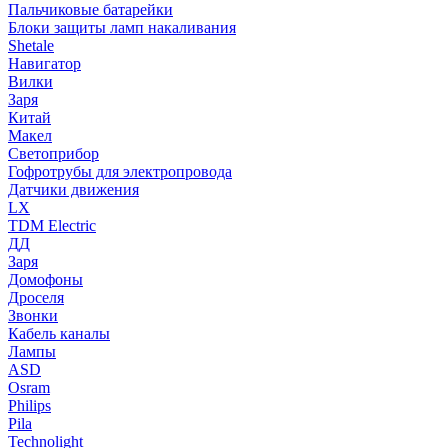
Пальчиковые батарейки
Блоки защиты ламп накаливания
Shetale
Навигатор
Вилки
Заря
Китай
Макел
Светоприбор
Гофротрубы для электропровода
Датчики движения
LX
TDM Electric
ДД
Заря
Домофоны
Дроселя
Звонки
Кабель каналы
Лампы
ASD
Osram
Philips
Pila
Technolight