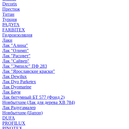
Decorix
Престиж
Титан
Турция
РАДУГА
FARBITEX
Гидроизоляция
Лаки
Лак "Алина"
Лак "Олимп"
Лак "Расцвет"
Лак "Сайвер"
Лак "Эмпилс" ПФ 283
Лак "Ярославские краски"
Лак Dewilux
Лак Dyo Parketex
Лак Dyomarine
Лак Баум
Лак битумный БТ 577 (Фонд 2)
Новбытхим (Лак для дерева ХВ 784)
Лак Радугамалер
Новбытхим (Цапон)
DUFA
PROFILUX
PINOTEX