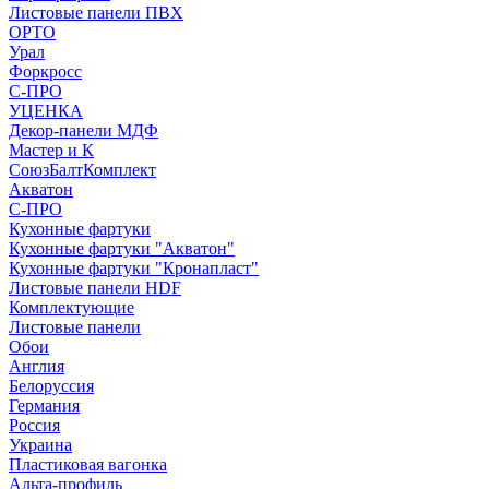
Листовые панели ПВХ
ОРТО
Урал
Форкросс
С-ПРО
УЦЕНКА
Декор-панели МДФ
Мастер и К
СоюзБалтКомплект
Акватон
С-ПРО
Кухонные фартуки
Кухонные фартуки "Акватон"
Кухонные фартуки "Кронапласт"
Листовые панели HDF
Комплектующие
Листовые панели
Обои
Англия
Белоруссия
Германия
Россия
Украина
Пластиковая вагонка
Альта-профиль