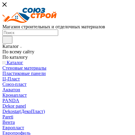
Магазин строительных и отделочных материалов
Каталог
По всему сайту
По каталогу
Каталог
Стеновые материалы
Пластиковые панели
Ц-Пласт
Союз-пласт
Акватон
Кронапласт
PANDA
Dekor panel
Dekostar(ДекоПласт)
Pareti
Вента
Европласт
Европрофиль