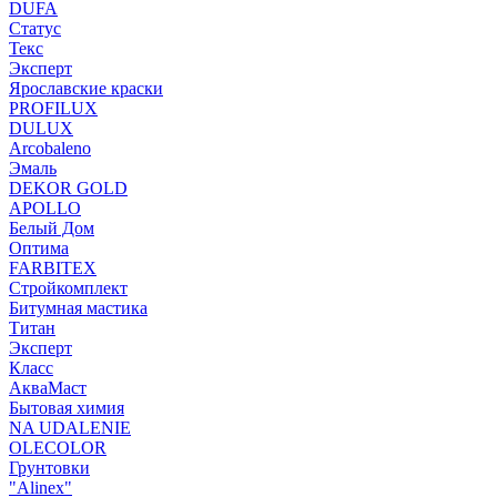
DUFA
Статус
Текс
Эксперт
Ярославские краски
PROFILUX
DULUX
Arcobaleno
Эмаль
DEKOR GOLD
APOLLO
Белый Дом
Оптима
FARBITEX
Стройкомплект
Битумная мастика
Титан
Эксперт
Класс
АкваМаст
Бытовая химия
NA UDALENIE
OLECOLOR
Грунтовки
"Alinex"