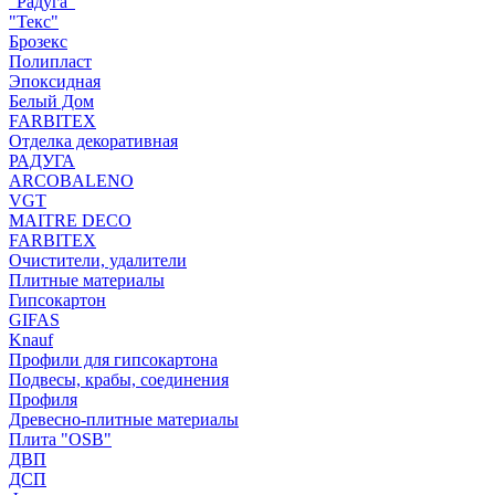
"Радуга"
"Текс"
Брозекс
Полипласт
Эпоксидная
Белый Дом
FARBITEX
Отделка декоративная
РАДУГА
ARCOBALENO
VGT
MAITRE DECO
FARBITEX
Очистители, удалители
Плитные материалы
Гипсокартон
GIFAS
Knauf
Профили для гипсокартона
Подвесы, крабы, соединения
Профиля
Древесно-плитные материалы
Плита "OSB"
ДВП
ДСП