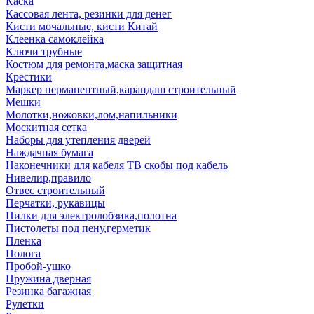
Каска
Кассовая лента, резинки для денег
Кисти мочальные, кисти Китай
Клеенка самоклейка
Ключи трубные
Костюм для ремонта,маска защитная
Крестики
Маркер перманентный,карандаш строительный
Мешки
Молотки,ножовки,лом,напильники
Москитная сетка
Наборы для утепления дверей
Наждачная бумага
Наконечники для кабеля ТВ скобы под кабель
Нивелир,правило
Отвес строительный
Перчатки, рукавицы
Пилки для электролобзика,полотна
Пистолеты под пену,герметик
Пленка
Полога
Пробой-ушко
Пружина дверная
Резинка багажная
Рулетки