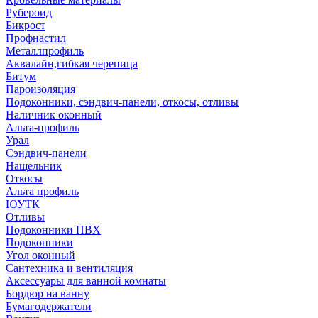
Рубероид
Бикрост
Профнастил
Металлпрофиль
Аквалайн,гибкая черепица
Битум
Пароизоляция
Подоконники, сэндвич-панели, откосы, отливы
Наличник оконный
Альта-профиль
Урал
Сэндвич-панели
Нащельник
Откосы
Альта профиль
ЮУТК
Отливы
Подоконники ПВХ
Подоконники
Угол оконный
Сантехника и вентиляция
Аксессуары для ванной комнаты
Бордюр на ванну
Бумагодержатели