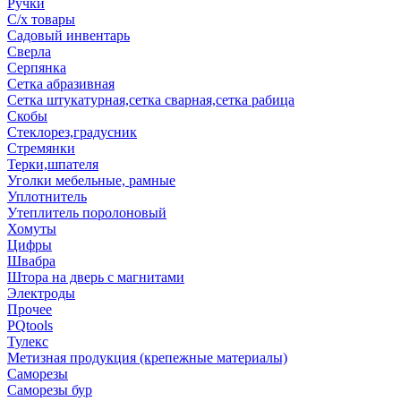
Ручки
С/х товары
Садовый инвентарь
Сверла
Серпянка
Сетка абразивная
Сетка штукатурная,сетка сварная,сетка рабица
Скобы
Стеклорез,градусник
Стремянки
Терки,шпателя
Уголки мебельные, рамные
Уплотнитель
Утеплитель поролоновый
Хомуты
Цифры
Швабра
Штора на дверь с магнитами
Электроды
Прочее
PQtools
Тулекс
Метизная продукция (крепежные материалы)
Саморезы
Саморезы бур