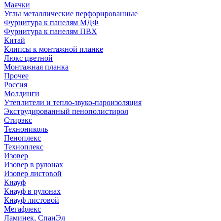
Маячки
Углы металлические перфорированные
Фурнитура к панелям МДФ
Фурнитура к панелям ПВХ
Китай
Клипсы к монтажной планке
Люкс цветной
Монтажная планка
Прочее
Россия
Молдинги
Утеплители и тепло-звуко-пароизоляция
Экструдированный пенополистирол
Стирэкс
Технониколь
Пеноплекс
Техноплекс
Изовер
Изовер в рулонах
Изовер листовой
Кнауф
Кнауф в рулонах
Кнауф листовой
Мегафлекс
Ламинек, СпанЭл