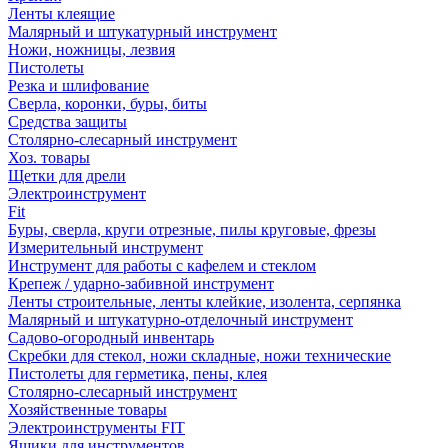
Ленты клеящие
Малярный и штукатурный инструмент
Ножи, ножницы, лезвия
Пистолеты
Резка и шлифование
Сверла, коронки, буры, биты
Средства защиты
Столярно-слесарный инструмент
Хоз. товары
Щетки для дрели
Электроинструмент
Fit
Буры, сверла, круги отрезные, пилы круговые, фрезы
Измерительный инструмент
Инструмент для работы с кафелем и стеклом
Крепеж / ударно-забивной инструмент
Ленты строительные, ленты клейкие, изолента, серпянка
Малярный и штукатурно-отделочный инструмент
Садово-огородный инвентарь
Скребки для стекол, ножи складные, ножи технические
Пистолеты для герметика, пены, клея
Столярно-слесарный инструмент
Хозяйственные товары
Электроинструменты FIT
Ящики для инструментов