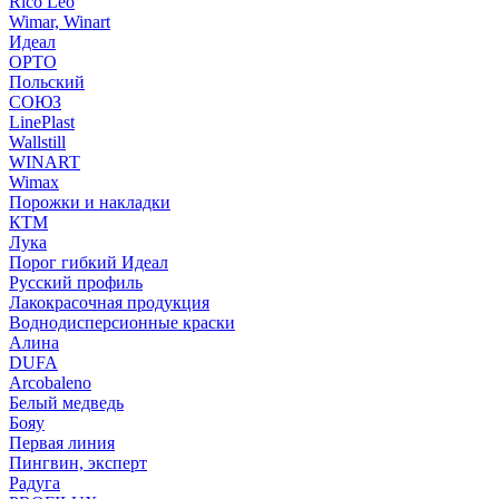
Rico Leo
Wimar, Winart
Идеал
ОРТО
Польский
СОЮЗ
LinePlast
Wallstill
WINART
Wimax
Порожки и накладки
КТМ
Лука
Порог гибкий Идеал
Русский профиль
Лакокрасочная продукция
Воднодисперсионные краски
Алина
DUFA
Arcobaleno
Белый медведь
Бояу
Первая линия
Пингвин, эксперт
Радуга