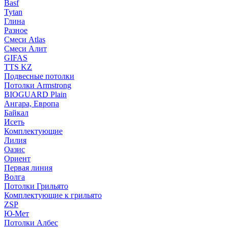
Basf
Tytan
Глина
Разное
Смеси Atlas
Смеси Алит
GIFAS
TTS KZ
Подвесные потолки
Потолки Armstrong
BIOGUARD Plain
Ангара, Европа
Байкал
Исеть
Комплектующие
Лилия
Оазис
Ориент
Первая линия
Волга
Потолки Грильято
Комплектующие к грильято
ZSP
Ю-Мет
Потолки Албес