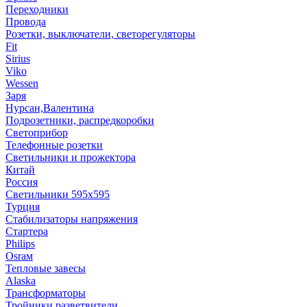
Переходники
Провода
Розетки, выключатели, светорегуляторы
Fit
Sirius
Viko
Wessen
Заря
Нурсан,Валентина
Подрозетники, распредкоробки
Светоприбор
Телефонные розетки
Светильники и прожектора
Китай
Россия
Светильники 595х595
Турция
Стабилизаторы напряжения
Стартера
Philips
Оsrам
Тепловые завесы
Alaska
Трансформаторы
Тройники,разветвители