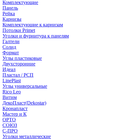
Комплектующие
Панель
Рейка
Карнизы
Комплектующие к карнизам
Потолки Primet
Уголки и фурнитура к панелям
Галтели
Солид
Формат
Углы пластиковые
Двухсторонние
Идеал
Пластал / РСП
LinePlast
Углы универсальные
Rico Leo
Витим
ДекоПласт(Dekostar)
Кронапласт
Мастер и К
ОРТО
СОЮЗ
С-ПРО
Уголки металлические