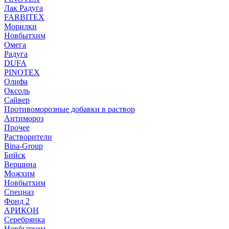
Лак Радуга
FARBITEX
Морилки
Новбытхим
Омега
Радуга
DUFA
PINOTEX
Олифа
Оксоль
Сайвер
Противоморозные добавки в раствор
Антимороз
Прочее
Растворители
Bina-Group
Бийск
Вершина
Можхим
Новбытхим
Спецназ
Фонд 2
АРИКОН
Серебрянка
Новбытхим