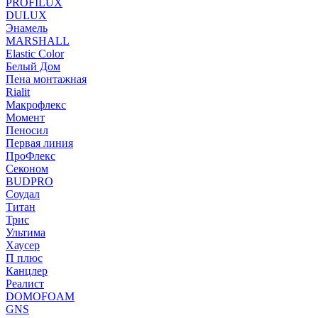
PROFILUX
DULUX
Энамель
MARSHALL
Elastic Color
Белый Дом
Пена монтажная
Rialit
Макрофлекс
Момент
Пеносил
Первая линия
ПроФлекс
Секоном
BUDPRO
Соудал
Титан
Трис
Ультима
Хаусер
П плюс
Канцлер
Реалист
DOMOFOAM
GNS