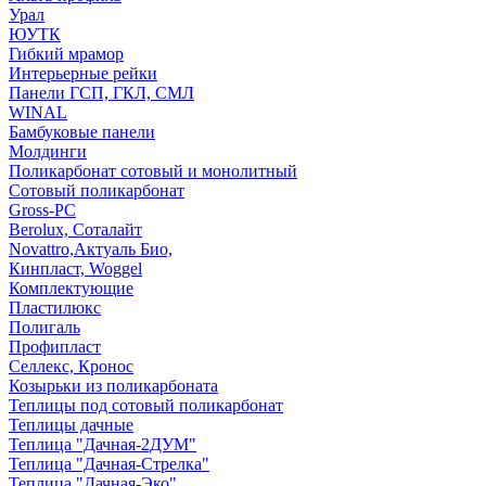
Урал
ЮУТК
Гибкий мрамор
Интерьерные рейки
Панели ГСП, ГКЛ, СМЛ
WINAL
Бамбуковые панели
Молдинги
Поликарбонат сотовый и монолитный
Сотовый поликарбонат
Gross-PC
Berolux, Соталайт
Novattro,Актуаль Био,
Кинпласт, Woggel
Комплектующие
Пластилюкс
Полигаль
Профипласт
Селлекс, Кронос
Козырьки из поликарбоната
Теплицы под сотовый поликарбонат
Теплицы дачные
Теплица "Дачная-2ДУМ"
Теплица "Дачная-Стрелка"
Теплица "Дачная-Эко"