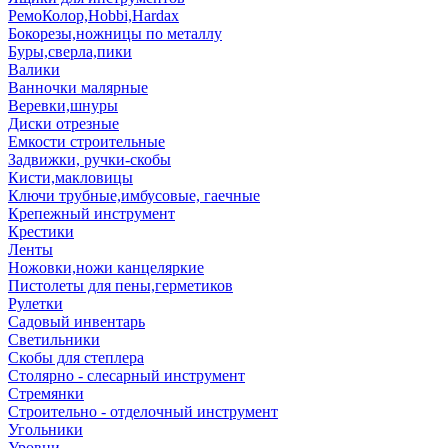
РемоКолор,Hobbi,Hardax
Бокорезы,ножницы по металлу
Буры,сверла,пики
Валики
Ванночки малярные
Веревки,шнуры
Диски отрезные
Емкости строительные
Задвижки, ручки-скобы
Кисти,макловицы
Ключи трубные,имбусовые, гаечные
Крепежный инструмент
Крестики
Ленты
Ножовки,ножи канцеляркие
Пистолеты для пены,герметиков
Рулетки
Садовый инвентарь
Светильники
Скобы для степлера
Столярно - слесарный инструмент
Стремянки
Строительно - отделочный инструмент
Угольники
Уровни