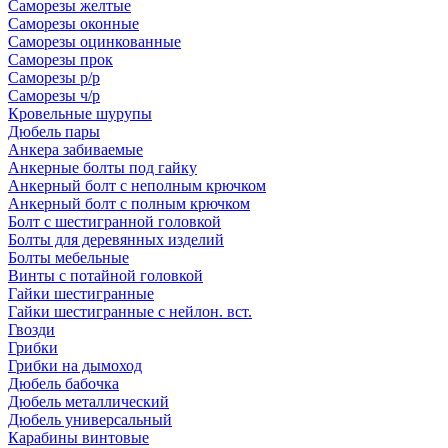
Саморезы желтые
Саморезы оконные
Саморезы оцинкованные
Саморезы прок
Саморезы р/р
Саморезы ч/р
Кровельные шурупы
Дюбель пары
Анкера забиваемые
Анкерные болты под гайку
Анкерный болт с неполным крючком
Анкерный болт с полным крючком
Болт с шестигранной головкой
Болты для деревянных изделий
Болты мебельные
Винты с потайной головкой
Гайки шестигранные
Гайки шестигранные с нейлон. вст.
Гвозди
Грибки
Грибки на дымоход
Дюбель бабочка
Дюбель металлический
Дюбель универсальный
Карабины винтовые