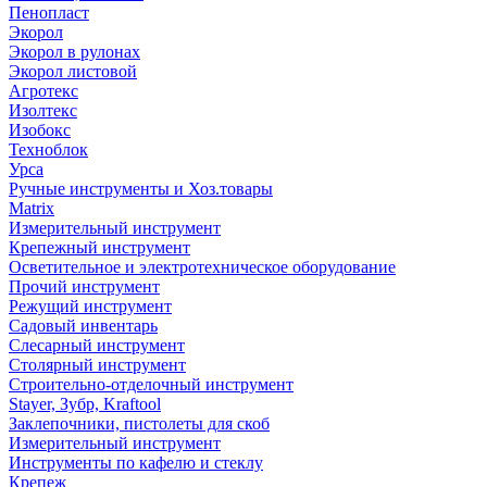
Пенопласт
Экорол
Экорол в рулонах
Экорол листовой
Агротекс
Изолтекс
Изобокс
Техноблок
Урса
Ручные инструменты и Хоз.товары
Matrix
Измерительный инструмент
Крепежный инструмент
Осветительное и электротехническое оборудование
Прочий инструмент
Режущий инструмент
Садовый инвентарь
Слесарный инструмент
Столярный инструмент
Строительно-отделочный инструмент
Stayer, Зубр, Kraftool
Заклепочники, пистолеты для скоб
Измерительный инструмент
Инструменты по кафелю и стеклу
Крепеж