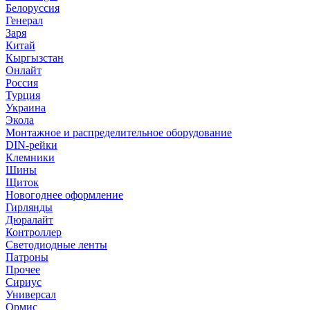
Белоруссия
Генерал
Заря
Китай
Кыргызстан
Онлайт
Россия
Турция
Украина
Экола
Монтажное и распределительное оборудование
DIN-рейки
Клемники
Шины
Щиток
Новогоднее оформление
Гирлянды
Дюралайт
Контроллер
Светодиодные ленты
Патроны
Прочее
Сириус
Универсал
Ормис