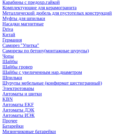
Карабины с предохр.гайкой
Комплектующие для керамогранита
Металлический дюбель для пустотелых конструкций
Муфты для шпильки
Насадки магнитные
Driva
Китай
Германия
Саморез "Улитка"
Саморезы по бетону(монтажные шурупы)
Чопы
Шайбы
Шайбы гровер
Шайбы с увеличенным нар.диаметром
Шпильки
Шурупы мебельные (конфирмат шестигранный)
Электротовары
Автоматы и щитки
KBN
Автоматы EKF
Автоматы ДЭК
Автоматы ИЭК
Прочее
Батарейки
Мизинчиковые батарейки