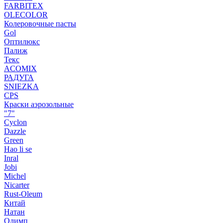
FARBITEX
OLECOLOR
Колеровочные пасты
Gol
Оптилюкс
Палиж
Текс
ACOMIX
РАДУГА
SNIEZKA
CPS
Краски аэрозольные
"7"
Cyclon
Dazzle
Green
Hao li se
Inral
Jobi
Michel
Nicarter
Rust-Oleum
Китай
Натан
Олимп