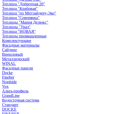
Теплица "Добротная 20"
Теплица "Крабовая"
Теплица "по Митлайдеру-Эко"
Теплица "Северянка"
Теплицы "Мария Делюкс"
Теплицы "Урал"
Теплица "НОВАЯ"
Теплицы промышленные
Комплектующие
Фасадные материалы
Сайдинг
Виниловый
Металлический
WINAL
Фасадные панели
Docke
Fineber
Nordside
Vox
Альта-профиль
GrandLine
Водосточная система
Стандарт
DOCKE
FINEBER