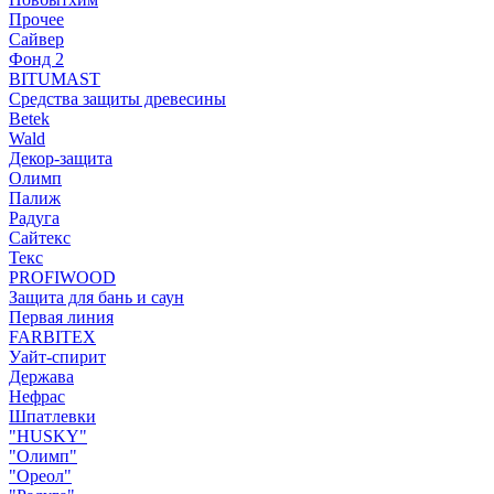
Прочее
Сайвер
Фонд 2
BITUMAST
Средства защиты древесины
Betek
Wald
Декор-защита
Олимп
Палиж
Радуга
Сайтекс
Текс
PROFIWOOD
Защита для бань и саун
Первая линия
FARBITEX
Уайт-спирит
Держава
Нефрас
Шпатлевки
"HUSKY"
"Олимп"
"Ореол"