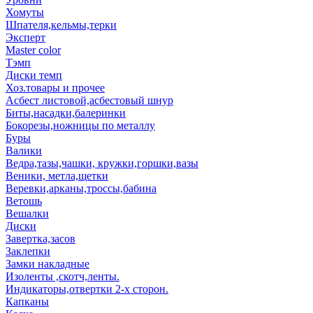
Хомуты
Шпателя,кельмы,терки
Эксперт
Master color
Тэмп
Диски темп
Хоз.товары и прочее
Асбест листовой,асбестовый шнур
Биты,насадки,балеринки
Бокорезы,ножницы по металлу
Буры
Валики
Ведра,тазы,чашки, кружки,горшки,вазы
Веники, метла,щетки
Веревки,арканы,троссы,бабина
Ветошь
Вешалки
Диски
Завертка,засов
Заклепки
Замки накладные
Изоленты ,скотч,ленты.
Индикаторы,отвертки 2-х сторон.
Капканы