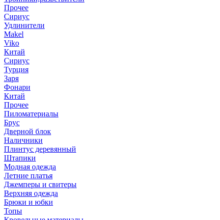
Прочее
Сириус
Удлинители
Makel
Viko
Китай
Сириус
Турция
Заря
Фонари
Китай
Прочее
Пиломатериалы
Брус
Дверной блок
Наличники
Плинтус деревянный
Штапики
Модная одежда
Летние платья
Джемперы и свитеры
Верхняя одежда
Брюки и юбки
Топы
Кровельные материалы