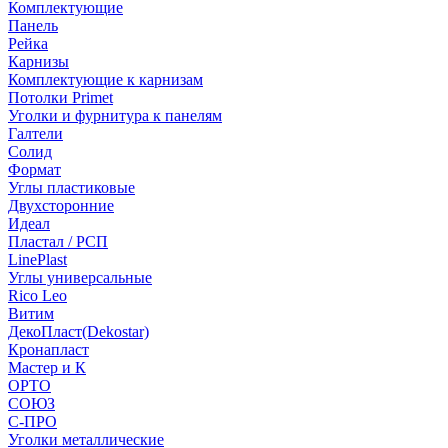
Комплектующие
Панель
Рейка
Карнизы
Комплектующие к карнизам
Потолки Primet
Уголки и фурнитура к панелям
Галтели
Солид
Формат
Углы пластиковые
Двухсторонние
Идеал
Пластал / РСП
LinePlast
Углы универсальные
Rico Leo
Витим
ДекоПласт(Dekostar)
Кронапласт
Мастер и К
ОРТО
СОЮЗ
С-ПРО
Уголки металлические