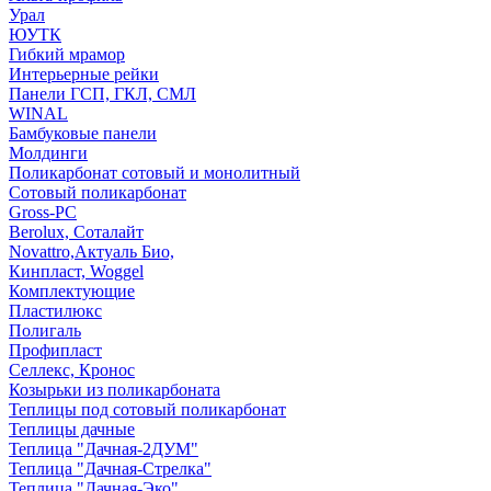
Урал
ЮУТК
Гибкий мрамор
Интерьерные рейки
Панели ГСП, ГКЛ, СМЛ
WINAL
Бамбуковые панели
Молдинги
Поликарбонат сотовый и монолитный
Сотовый поликарбонат
Gross-PC
Berolux, Соталайт
Novattro,Актуаль Био,
Кинпласт, Woggel
Комплектующие
Пластилюкс
Полигаль
Профипласт
Селлекс, Кронос
Козырьки из поликарбоната
Теплицы под сотовый поликарбонат
Теплицы дачные
Теплица "Дачная-2ДУМ"
Теплица "Дачная-Стрелка"
Теплица "Дачная-Эко"