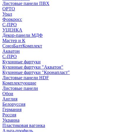
Листовые панели ПВХ
ОРТО
Урал
Форкросс
С-ПРО
УЦЕНКА
Декор-панели МДФ
Мастер и К
СоюзБалтКомплект
Акватон
С-ПРО
Кухонные фартуки
Кухонные фартуки "Акватон"
Кухонные фартуки "Кронапласт"
Листовые панели HDF
Комплектующие
Листовые панели
Обои
Англия
Белоруссия
Германия
Россия
Украина
Пластиковая вагонка
Альта-профиль