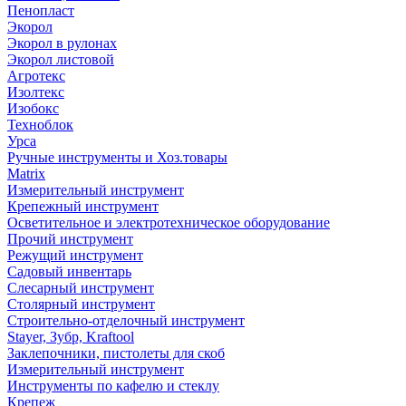
Пенопласт
Экорол
Экорол в рулонах
Экорол листовой
Агротекс
Изолтекс
Изобокс
Техноблок
Урса
Ручные инструменты и Хоз.товары
Matrix
Измерительный инструмент
Крепежный инструмент
Осветительное и электротехническое оборудование
Прочий инструмент
Режущий инструмент
Садовый инвентарь
Слесарный инструмент
Столярный инструмент
Строительно-отделочный инструмент
Stayer, Зубр, Kraftool
Заклепочники, пистолеты для скоб
Измерительный инструмент
Инструменты по кафелю и стеклу
Крепеж