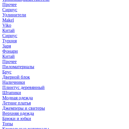
Прочее
Сириус
Удлинители
Makel
Viko
Китай
Сириус
Турция
Заря
Фонари
Китай
Прочее
Пиломатериалы
Брус
Дверной блок
Наличники
Плинтус деревянный
Штапики
Модная одежда
Летние платья
Джемперы и свитеры
Верхняя одежда
Брюки и юбки
Топы
Кровельные материалы