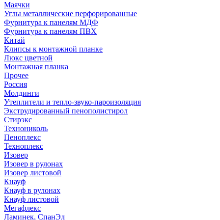
Маячки
Углы металлические перфорированные
Фурнитура к панелям МДФ
Фурнитура к панелям ПВХ
Китай
Клипсы к монтажной планке
Люкс цветной
Монтажная планка
Прочее
Россия
Молдинги
Утеплители и тепло-звуко-пароизоляция
Экструдированный пенополистирол
Стирэкс
Технониколь
Пеноплекс
Техноплекс
Изовер
Изовер в рулонах
Изовер листовой
Кнауф
Кнауф в рулонах
Кнауф листовой
Мегафлекс
Ламинек, СпанЭл