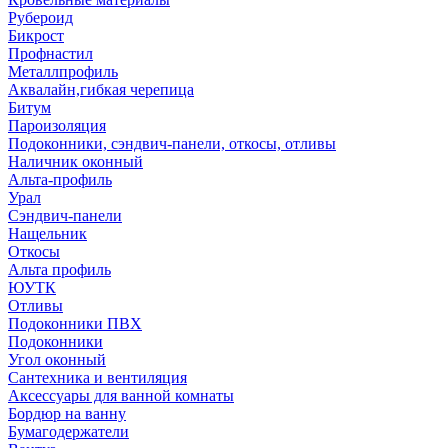
Рубероид
Бикрост
Профнастил
Металлпрофиль
Аквалайн,гибкая черепица
Битум
Пароизоляция
Подоконники, сэндвич-панели, откосы, отливы
Наличник оконный
Альта-профиль
Урал
Сэндвич-панели
Нащельник
Откосы
Альта профиль
ЮУТК
Отливы
Подоконники ПВХ
Подоконники
Угол оконный
Сантехника и вентиляция
Аксессуары для ванной комнаты
Бордюр на ванну
Бумагодержатели