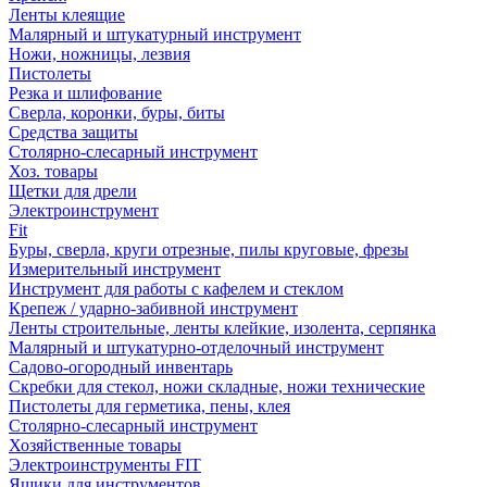
Ленты клеящие
Малярный и штукатурный инструмент
Ножи, ножницы, лезвия
Пистолеты
Резка и шлифование
Сверла, коронки, буры, биты
Средства защиты
Столярно-слесарный инструмент
Хоз. товары
Щетки для дрели
Электроинструмент
Fit
Буры, сверла, круги отрезные, пилы круговые, фрезы
Измерительный инструмент
Инструмент для работы с кафелем и стеклом
Крепеж / ударно-забивной инструмент
Ленты строительные, ленты клейкие, изолента, серпянка
Малярный и штукатурно-отделочный инструмент
Садово-огородный инвентарь
Скребки для стекол, ножи складные, ножи технические
Пистолеты для герметика, пены, клея
Столярно-слесарный инструмент
Хозяйственные товары
Электроинструменты FIT
Ящики для инструментов