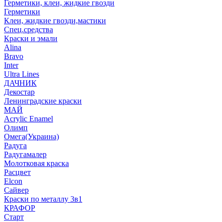
Герметики, клеи, жидкие гвозди
Герметики
Клеи, жидкие гвозди,мастики
Спец.средства
Краски и эмали
Alina
Bravo
Inter
Ultra Lines
ДАЧНИК
Декостар
Ленинградские краски
МАЙ
Acrylic Enamel
Олимп
Омега(Украина)
Радуга
Радугамалер
Молотковая краска
Расцвет
Elcon
Сайвер
Краски по металлу 3в1
КРАФОР
Старт