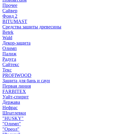
Прочее
Сайвер
Фонд 2
BITUMAST
Средства защиты древесины
Betek
Wald
Декор-защита
Олимп
Палиж
Радуга
Сайтекс
Текс
PROFIWOOD
Защита для бань и саун
Первая линия
FARBITEX
Уайт-спирит
Держава
Нефрас
Шпатлевки
"HUSKY"
"Олимп"
"Ореол"