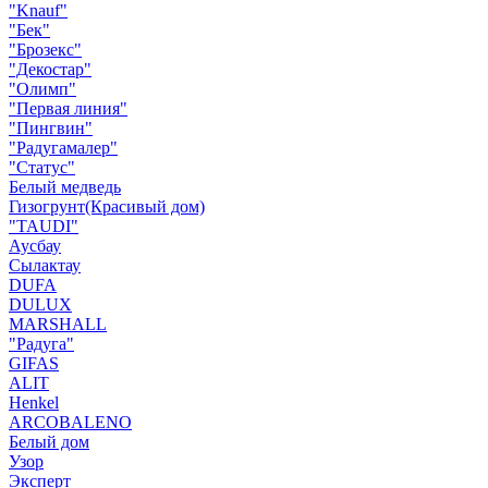
"Knauf"
"Бек"
"Брозекс"
"Декостар"
"Олимп"
"Первая линия"
"Пингвин"
"Радугамалер"
"Статус"
Белый медведь
Гизогрунт(Красивый дом)
"TAUDI"
Аусбау
Сылактау
DUFA
DULUX
MARSHALL
"Радуга"
GIFAS
ALIT
Henkel
ARCOBALENO
Белый дом
Узор
Эксперт