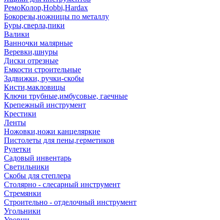
РемоКолор,Hobbi,Hardax
Бокорезы,ножницы по металлу
Буры,сверла,пики
Валики
Ванночки малярные
Веревки,шнуры
Диски отрезные
Емкости строительные
Задвижки, ручки-скобы
Кисти,макловицы
Ключи трубные,имбусовые, гаечные
Крепежный инструмент
Крестики
Ленты
Ножовки,ножи канцеляркие
Пистолеты для пены,герметиков
Рулетки
Садовый инвентарь
Светильники
Скобы для степлера
Столярно - слесарный инструмент
Стремянки
Строительно - отделочный инструмент
Угольники
Уровни