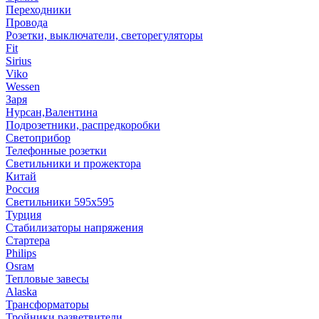
Переходники
Провода
Розетки, выключатели, светорегуляторы
Fit
Sirius
Viko
Wessen
Заря
Нурсан,Валентина
Подрозетники, распредкоробки
Светоприбор
Телефонные розетки
Светильники и прожектора
Китай
Россия
Светильники 595х595
Турция
Стабилизаторы напряжения
Стартера
Philips
Оsrам
Тепловые завесы
Alaska
Трансформаторы
Тройники,разветвители