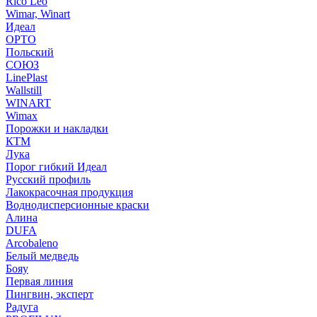
Rico Leo
Wimar, Winart
Идеал
ОРТО
Польский
СОЮЗ
LinePlast
Wallstill
WINART
Wimax
Порожки и накладки
КТМ
Лука
Порог гибкий Идеал
Русский профиль
Лакокрасочная продукция
Воднодисперсионные краски
Алина
DUFA
Arcobaleno
Белый медведь
Бояу
Первая линия
Пингвин, эксперт
Радуга