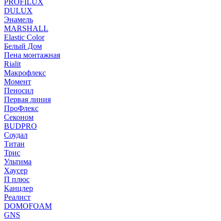
PROFILUX
DULUX
Энамель
MARSHALL
Elastic Color
Белый Дом
Пена монтажная
Rialit
Макрофлекс
Момент
Пеносил
Первая линия
ПроФлекс
Секоном
BUDPRO
Соудал
Титан
Трис
Ультима
Хаусер
П плюс
Канцлер
Реалист
DOMOFOAM
GNS