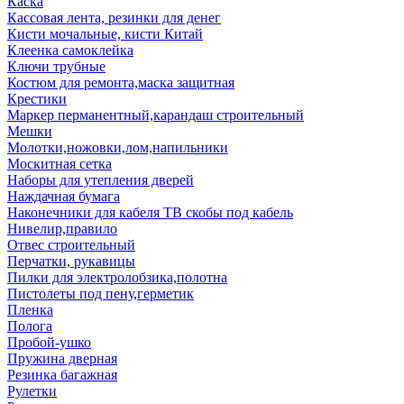
Каска
Кассовая лента, резинки для денег
Кисти мочальные, кисти Китай
Клеенка самоклейка
Ключи трубные
Костюм для ремонта,маска защитная
Крестики
Маркер перманентный,карандаш строительный
Мешки
Молотки,ножовки,лом,напильники
Москитная сетка
Наборы для утепления дверей
Наждачная бумага
Наконечники для кабеля ТВ скобы под кабель
Нивелир,правило
Отвес строительный
Перчатки, рукавицы
Пилки для электролобзика,полотна
Пистолеты под пену,герметик
Пленка
Полога
Пробой-ушко
Пружина дверная
Резинка багажная
Рулетки