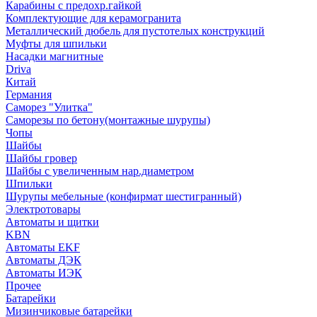
Карабины с предохр.гайкой
Комплектующие для керамогранита
Металлический дюбель для пустотелых конструкций
Муфты для шпильки
Насадки магнитные
Driva
Китай
Германия
Саморез "Улитка"
Саморезы по бетону(монтажные шурупы)
Чопы
Шайбы
Шайбы гровер
Шайбы с увеличенным нар.диаметром
Шпильки
Шурупы мебельные (конфирмат шестигранный)
Электротовары
Автоматы и щитки
KBN
Автоматы EKF
Автоматы ДЭК
Автоматы ИЭК
Прочее
Батарейки
Мизинчиковые батарейки