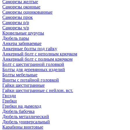
Саморезы желтые
Саморезы оконные
Саморезы оцинкованные
Саморезы прок
Саморезы р/р
Саморезы ч/р
Кровельные шурупы
Дюбель пары
Анкера забиваемые
Анкерные болты под гайку
Анкерный болт с неполным крючком
Анкерный болт с полным крючком
Болт с шестигранной головкой
Болты для деревянных изделий
Болты мебельные
Винты с потайной головкой
Гайки шестигранные
Гайки шестигранные с нейлон. вст.
Гвозди
Грибки
Грибки на дымоход
Дюбель бабочка
Дюбель металлический
Дюбель универсальный
Карабины винтовые