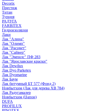
Decorix
Престиж
Титан
Турция
РАДУГА
FARBITEX
Гидроизоляция
Лаки
Лак "Алина"
Лак "Олимп"
Лак "Расцвет"
Лак "Сайвер"
Лак "Эмпилс" ПФ 283
Лак "Ярославские краски"
Лак Dewilux
Лак Dyo Parketex
Лак Dyomarine
Лак Баум
Лак битумный БТ 577 (Фонд 2)
Новбытхим (Лак для дерева ХВ 784)
Лак Радугамалер
Новбытхим (Цапон)
DUFA
PROFILUX
PINOTEX