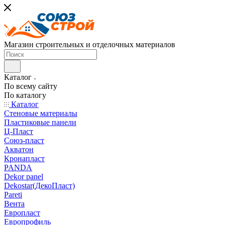
Магазин строительных и отделочных материалов
Каталог
По всему сайту
По каталогу
Каталог
Стеновые материалы
Пластиковые панели
Ц-Пласт
Союз-пласт
Акватон
Кронапласт
PANDA
Dekor panel
Dekostar(ДекоПласт)
Pareti
Вента
Европласт
Европрофиль