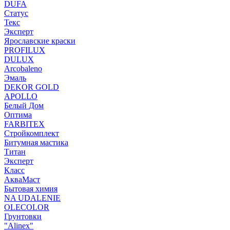
DUFA
Статус
Текс
Эксперт
Ярославские краски
PROFILUX
DULUX
Arcobaleno
Эмаль
DEKOR GOLD
APOLLO
Белый Дом
Оптима
FARBITEX
Стройкомплект
Битумная мастика
Титан
Эксперт
Класс
АкваМаст
Бытовая химия
NA UDALENIE
OLECOLOR
Грунтовки
"Alinex"