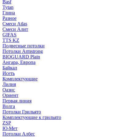
Basf
Tytan
Глина
Разное
Смеси Atlas
Смеси Алит
GIFAS
TTS KZ
Подвесные потолки
Потолки Armstrong
BIOGUARD Plain
Ангара, Европа
Байкал
Исеть
Комплектующие
Лилия
Оазис
Ориент
Первая линия
Волга
Потолки Грильято
Комплектующие к грильято
ZSP
Ю-Мет
Потолки Албес