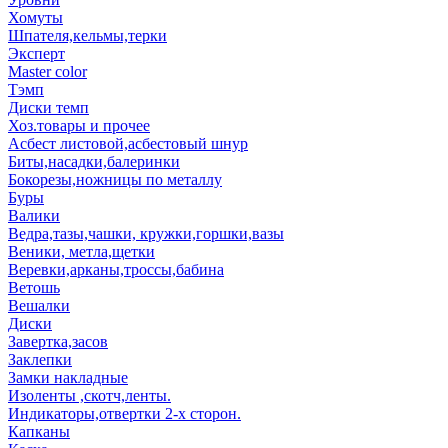
Хомуты
Шпателя,кельмы,терки
Эксперт
Master color
Тэмп
Диски темп
Хоз.товары и прочее
Асбест листовой,асбестовый шнур
Биты,насадки,балеринки
Бокорезы,ножницы по металлу
Буры
Валики
Ведра,тазы,чашки, кружки,горшки,вазы
Веники, метла,щетки
Веревки,арканы,троссы,бабина
Ветошь
Вешалки
Диски
Завертка,засов
Заклепки
Замки накладные
Изоленты ,скотч,ленты.
Индикаторы,отвертки 2-х сторон.
Капканы