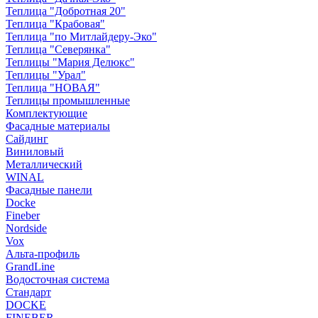
Теплица "Добротная 20"
Теплица "Крабовая"
Теплица "по Митлайдеру-Эко"
Теплица "Северянка"
Теплицы "Мария Делюкс"
Теплицы "Урал"
Теплица "НОВАЯ"
Теплицы промышленные
Комплектующие
Фасадные материалы
Сайдинг
Виниловый
Металлический
WINAL
Фасадные панели
Docke
Fineber
Nordside
Vox
Альта-профиль
GrandLine
Водосточная система
Стандарт
DOCKE
FINEBER