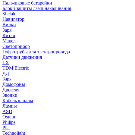
Пальчиковые батарейки
Блоки защиты ламп накаливания
Shetale
Навигатор
Вилки
Заря
Китай
Макел
Светоприбор
Гофротрубы для электропровода
Датчики движения
LX
TDM Electric
ДД
Заря
Домофоны
Дроселя
Звонки
Кабель каналы
Лампы
ASD
Osram
Philips
Pila
Technolight