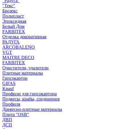
"Радуга"
"Текс"
Брозекс
Полипласт
Эпоксидная
Белый Дом
FARBITEX
Отделка декоративная
РАДУГА
ARCOBALENO
VGT
MAITRE DECO
FARBITEX
Очистители, удалители
Плитные материалы
Гипсокартон
GIFAS
Knauf
Профили для гипсокартона
Подвесы, крабы, соединения
Профиля
Древесно-плитные материалы
Плита "OSB"
ДВП
ДСП