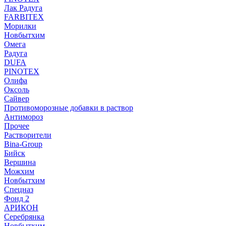
Лак Радуга
FARBITEX
Морилки
Новбытхим
Омега
Радуга
DUFA
PINOTEX
Олифа
Оксоль
Сайвер
Противоморозные добавки в раствор
Антимороз
Прочее
Растворители
Bina-Group
Бийск
Вершина
Можхим
Новбытхим
Спецназ
Фонд 2
АРИКОН
Серебрянка
Новбытхим