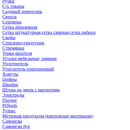
Ручки
С/х товары
Садовый инвентарь
Сверла
Серпянка
Сетка абразивная
Сетка штукатурная,сетка сварная,сетка рабица
Скобы
Стеклорез,градусник
Стремянки
Терки,шпателя
Уголки мебельные, рамные
Уплотнитель
Утеплитель поролоновый
Хомуты
Цифры
Швабра
Штора на дверь с магнитами
Электроды
Прочее
PQtools
Тулекс
Метизная продукция (крепежные материалы)
Саморезы
Саморезы бур