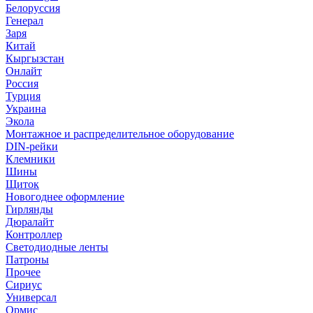
Белоруссия
Генерал
Заря
Китай
Кыргызстан
Онлайт
Россия
Турция
Украина
Экола
Монтажное и распределительное оборудование
DIN-рейки
Клемники
Шины
Щиток
Новогоднее оформление
Гирлянды
Дюралайт
Контроллер
Светодиодные ленты
Патроны
Прочее
Сириус
Универсал
Ормис