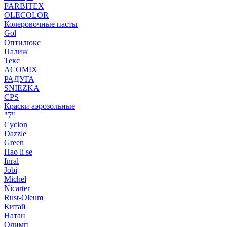
FARBITEX
OLECOLOR
Колеровочные пасты
Gol
Оптилюкс
Палиж
Текс
ACOMIX
РАДУГА
SNIEZKA
CPS
Краски аэрозольные
"7"
Cyclon
Dazzle
Green
Hao li se
Inral
Jobi
Michel
Nicarter
Rust-Oleum
Китай
Натан
Олимп