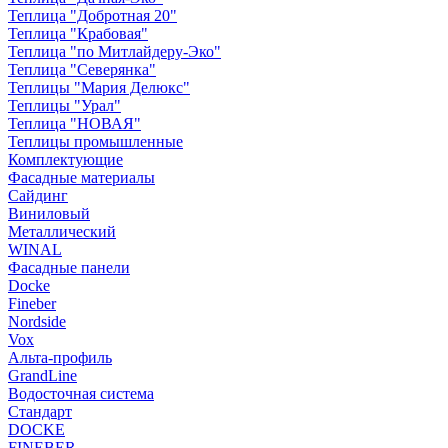
Теплица "Добротная 20"
Теплица "Крабовая"
Теплица "по Митлайдеру-Эко"
Теплица "Северянка"
Теплицы "Мария Делюкс"
Теплицы "Урал"
Теплица "НОВАЯ"
Теплицы промышленные
Комплектующие
Фасадные материалы
Сайдинг
Виниловый
Металлический
WINAL
Фасадные панели
Docke
Fineber
Nordside
Vox
Альта-профиль
GrandLine
Водосточная система
Стандарт
DOCKE
FINEBER