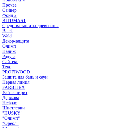
Прочее
Сайвер
Фонд 2
BITUMAST
Средства защиты древесины
Betek
Wald
Декор-защита
Олимп
Палиж
Радуга
Сайтекс
Текс
PROFIWOOD
Защита для бань и саун
Первая линия
FARBITEX
Уайт-спирит
Держава
Нефрас
Шпатлевки
"HUSKY"
"Олимп"
"Ореол"