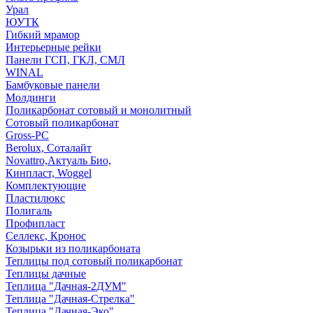
Урал
ЮУТК
Гибкий мрамор
Интерьерные рейки
Панели ГСП, ГКЛ, СМЛ
WINAL
Бамбуковые панели
Молдинги
Поликарбонат сотовый и монолитный
Сотовый поликарбонат
Gross-PC
Berolux, Соталайт
Novattro,Актуаль Био,
Кинпласт, Woggel
Комплектующие
Пластилюкс
Полигаль
Профипласт
Селлекс, Кронос
Козырьки из поликарбоната
Теплицы под сотовый поликарбонат
Теплицы дачные
Теплица "Дачная-2ДУМ"
Теплица "Дачная-Стрелка"
Теплица "Дачная-Эко"