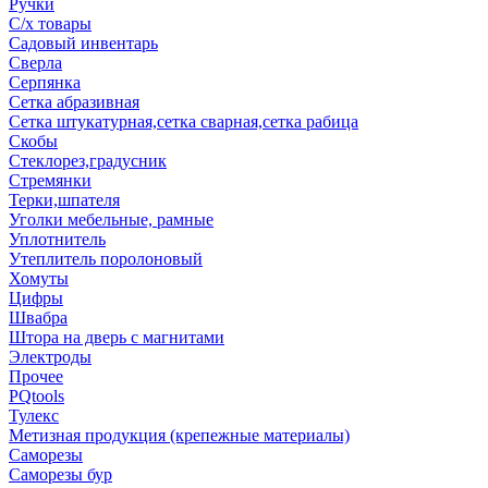
Ручки
С/х товары
Садовый инвентарь
Сверла
Серпянка
Сетка абразивная
Сетка штукатурная,сетка сварная,сетка рабица
Скобы
Стеклорез,градусник
Стремянки
Терки,шпателя
Уголки мебельные, рамные
Уплотнитель
Утеплитель поролоновый
Хомуты
Цифры
Швабра
Штора на дверь с магнитами
Электроды
Прочее
PQtools
Тулекс
Метизная продукция (крепежные материалы)
Саморезы
Саморезы бур