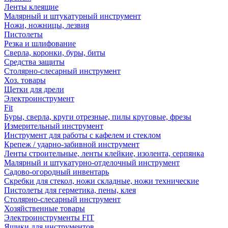
Ленты клеящие
Малярный и штукатурный инструмент
Ножи, ножницы, лезвия
Пистолеты
Резка и шлифование
Сверла, коронки, буры, биты
Средства защиты
Столярно-слесарный инструмент
Хоз. товары
Щетки для дрели
Электроинструмент
Fit
Буры, сверла, круги отрезные, пилы круговые, фрезы
Измерительный инструмент
Инструмент для работы с кафелем и стеклом
Крепеж / ударно-забивной инструмент
Ленты строительные, ленты клейкие, изолента, серпянка
Малярный и штукатурно-отделочный инструмент
Садово-огородный инвентарь
Скребки для стекол, ножи складные, ножи технические
Пистолеты для герметика, пены, клея
Столярно-слесарный инструмент
Хозяйственные товары
Электроинструменты FIT
Ящики для инструментов