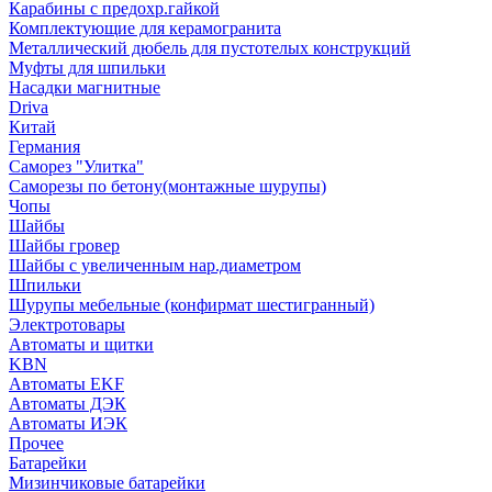
Карабины с предохр.гайкой
Комплектующие для керамогранита
Металлический дюбель для пустотелых конструкций
Муфты для шпильки
Насадки магнитные
Driva
Китай
Германия
Саморез "Улитка"
Саморезы по бетону(монтажные шурупы)
Чопы
Шайбы
Шайбы гровер
Шайбы с увеличенным нар.диаметром
Шпильки
Шурупы мебельные (конфирмат шестигранный)
Электротовары
Автоматы и щитки
KBN
Автоматы EKF
Автоматы ДЭК
Автоматы ИЭК
Прочее
Батарейки
Мизинчиковые батарейки