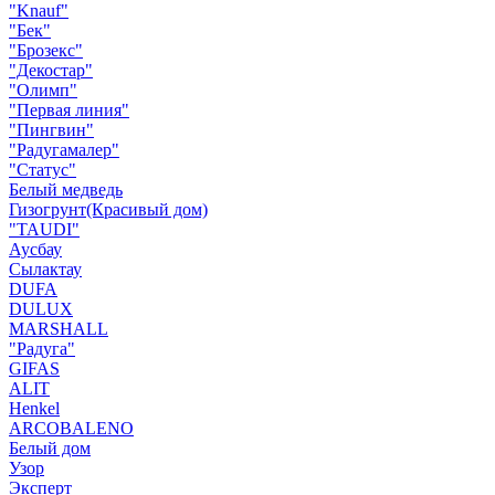
"Knauf"
"Бек"
"Брозекс"
"Декостар"
"Олимп"
"Первая линия"
"Пингвин"
"Радугамалер"
"Статус"
Белый медведь
Гизогрунт(Красивый дом)
"TAUDI"
Аусбау
Сылактау
DUFA
DULUX
MARSHALL
"Радуга"
GIFAS
ALIT
Henkel
ARCOBALENO
Белый дом
Узор
Эксперт