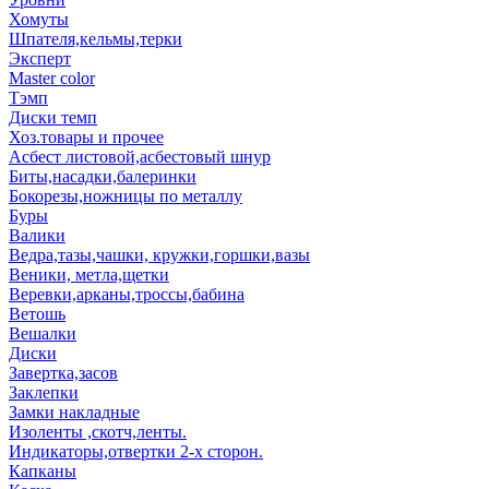
Хомуты
Шпателя,кельмы,терки
Эксперт
Master color
Тэмп
Диски темп
Хоз.товары и прочее
Асбест листовой,асбестовый шнур
Биты,насадки,балеринки
Бокорезы,ножницы по металлу
Буры
Валики
Ведра,тазы,чашки, кружки,горшки,вазы
Веники, метла,щетки
Веревки,арканы,троссы,бабина
Ветошь
Вешалки
Диски
Завертка,засов
Заклепки
Замки накладные
Изоленты ,скотч,ленты.
Индикаторы,отвертки 2-х сторон.
Капканы