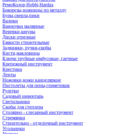
РемоКолор,Hobbi,Hardax
Бокорезы,ножницы по металлу
Буры,сверла,пики
Валики
Ванночки малярные
Веревки,шнуры
Диски отрезные
Емкости строительные
Задвижки, ручки-скобы
Кисти,макловицы
Ключи трубные,имбусовые, гаечные
Крепежный инструмент
Крестики
Ленты
Ножовки,ножи канцеляркие
Пистолеты для пены,герметиков
Рулетки
Садовый инвентарь
Светильники
Скобы для степлера
Столярно - слесарный инструмент
Стремянки
Строительно - отделочный инструмент
Угольники
Уровни