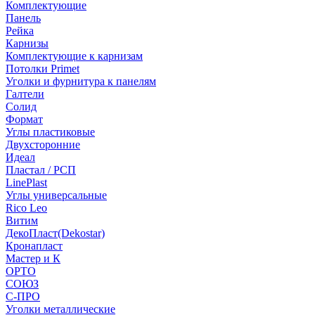
Комплектующие
Панель
Рейка
Карнизы
Комплектующие к карнизам
Потолки Primet
Уголки и фурнитура к панелям
Галтели
Солид
Формат
Углы пластиковые
Двухсторонние
Идеал
Пластал / РСП
LinePlast
Углы универсальные
Rico Leo
Витим
ДекоПласт(Dekostar)
Кронапласт
Мастер и К
ОРТО
СОЮЗ
С-ПРО
Уголки металлические