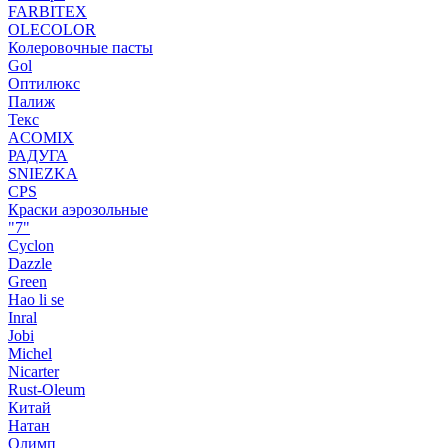
FARBITEX
OLECOLOR
Колеровочные пасты
Gol
Оптилюкс
Палиж
Текс
ACOMIX
РАДУГА
SNIEZKA
CPS
Краски аэрозольные
"7"
Cyclon
Dazzle
Green
Hao li se
Inral
Jobi
Michel
Nicarter
Rust-Oleum
Китай
Натан
Олимп