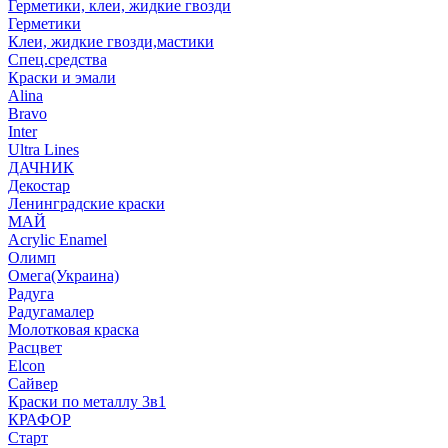
Герметики, клеи, жидкие гвозди
Герметики
Клеи, жидкие гвозди,мастики
Спец.средства
Краски и эмали
Alina
Bravo
Inter
Ultra Lines
ДАЧНИК
Декостар
Ленинградские краски
МАЙ
Acrylic Enamel
Олимп
Омега(Украина)
Радуга
Радугамалер
Молотковая краска
Расцвет
Elcon
Сайвер
Краски по металлу 3в1
КРАФОР
Старт