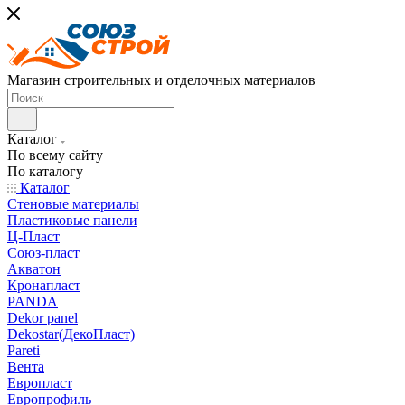
Магазин строительных и отделочных материалов
Каталог
По всему сайту
По каталогу
Каталог
Стеновые материалы
Пластиковые панели
Ц-Пласт
Союз-пласт
Акватон
Кронапласт
PANDA
Dekor panel
Dekostar(ДекоПласт)
Pareti
Вента
Европласт
Европрофиль