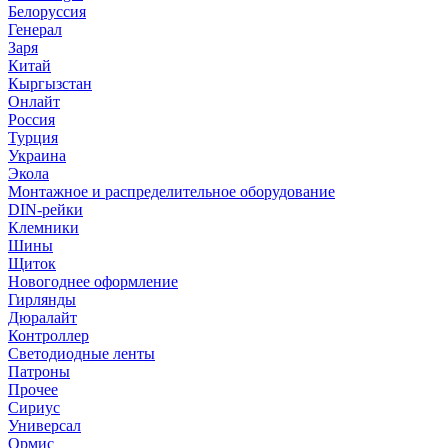
Белоруссия
Генерал
Заря
Китай
Кыргызстан
Онлайт
Россия
Турция
Украина
Экола
Монтажное и распределительное оборудование
DIN-рейки
Клемники
Шины
Щиток
Новогоднее оформление
Гирлянды
Дюралайт
Контроллер
Светодиодные ленты
Патроны
Прочее
Сириус
Универсал
Ормис