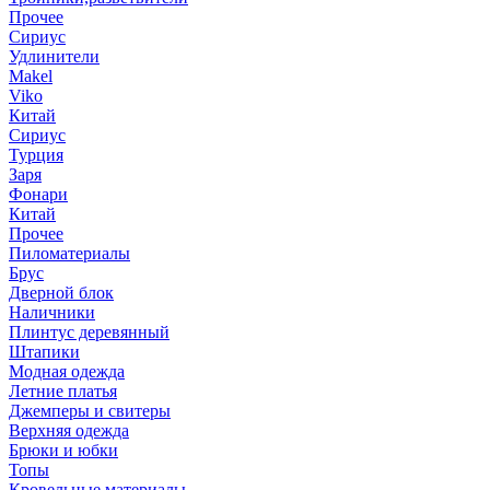
Прочее
Сириус
Удлинители
Makel
Viko
Китай
Сириус
Турция
Заря
Фонари
Китай
Прочее
Пиломатериалы
Брус
Дверной блок
Наличники
Плинтус деревянный
Штапики
Модная одежда
Летние платья
Джемперы и свитеры
Верхняя одежда
Брюки и юбки
Топы
Кровельные материалы