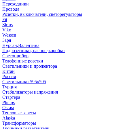
Переходники
Провода
Розетки, выключатели, светорегуляторы
Fit
Sirius
Viko
Wessen
Заря
Нурсан,Валентина
Подрозетники, распредкоробки
Светоприбор
Телефонные розетки
Светильники и прожектора
Китай
Россия
Светильники 595х595
Турция
Стабилизаторы напряжения
Стартера
Philips
Оsrам
Тепловые завесы
Alaska
Трансформаторы
Тройники,разветвители