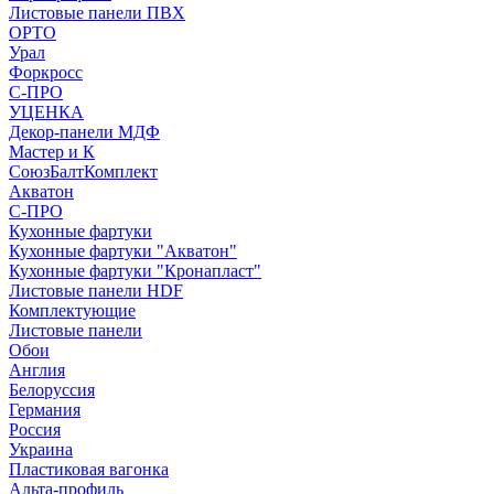
Листовые панели ПВХ
ОРТО
Урал
Форкросс
С-ПРО
УЦЕНКА
Декор-панели МДФ
Мастер и К
СоюзБалтКомплект
Акватон
С-ПРО
Кухонные фартуки
Кухонные фартуки "Акватон"
Кухонные фартуки "Кронапласт"
Листовые панели HDF
Комплектующие
Листовые панели
Обои
Англия
Белоруссия
Германия
Россия
Украина
Пластиковая вагонка
Альта-профиль