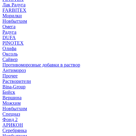
Лак Радуга
FARBITEX
Морилки
Новбытхим
Омега
Радуга
DUFA
PINOTEX
Олифа
Оксоль
Сайвер
Противоморозные добавки в раствор
Антимороз
Прочее
Растворители
Bina-Group
Бийск
Вершина
Можхим
Новбытхим
Спецназ
Фонд 2
АРИКОН
Серебрянка
Новбытхим