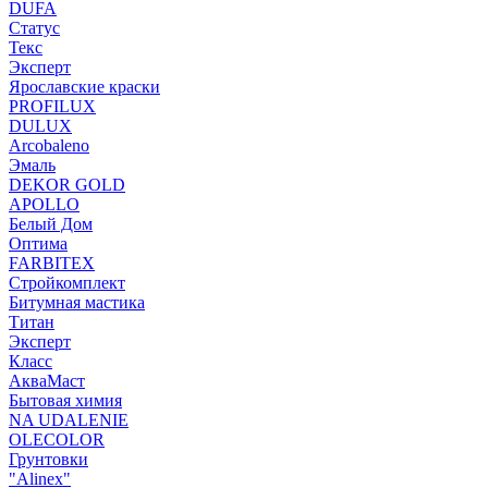
DUFA
Статус
Текс
Эксперт
Ярославские краски
PROFILUX
DULUX
Arcobaleno
Эмаль
DEKOR GOLD
APOLLO
Белый Дом
Оптима
FARBITEX
Стройкомплект
Битумная мастика
Титан
Эксперт
Класс
АкваМаст
Бытовая химия
NA UDALENIE
OLECOLOR
Грунтовки
"Alinex"