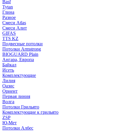
Basf
Tytan
Глина
Разное
Смеси Atlas
Смеси Алит
GIFAS
TTS KZ
Подвесные потолки
Потолки Armstrong
BIOGUARD Plain
Ангара, Европа
Байкал
Исеть
Комплектующие
Лилия
Оазис
Ориент
Первая линия
Волга
Потолки Грильято
Комплектующие к грильято
ZSP
Ю-Мет
Потолки Албес