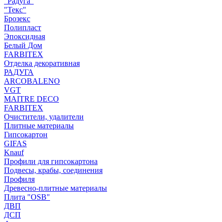
"Радуга"
"Текс"
Брозекс
Полипласт
Эпоксидная
Белый Дом
FARBITEX
Отделка декоративная
РАДУГА
ARCOBALENO
VGT
MAITRE DECO
FARBITEX
Очистители, удалители
Плитные материалы
Гипсокартон
GIFAS
Knauf
Профили для гипсокартона
Подвесы, крабы, соединения
Профиля
Древесно-плитные материалы
Плита "OSB"
ДВП
ДСП