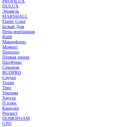
PROFILUX
DULUX
Энамель
MARSHALL
Elastic Color
Белый Дом
Пена монтажная
Rialit
Макрофлекс
Момент
Пеносил
Первая линия
ПроФлекс
Секоном
BUDPRO
Соудал
Титан
Трис
Ультима
Хаусер
П плюс
Канцлер
Реалист
DOMOFOAM
GNS