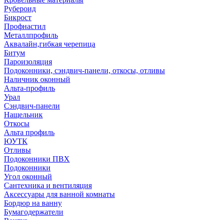
Рубероид
Бикрост
Профнастил
Металлпрофиль
Аквалайн,гибкая черепица
Битум
Пароизоляция
Подоконники, сэндвич-панели, откосы, отливы
Наличник оконный
Альта-профиль
Урал
Сэндвич-панели
Нащельник
Откосы
Альта профиль
ЮУТК
Отливы
Подоконники ПВХ
Подоконники
Угол оконный
Сантехника и вентиляция
Аксессуары для ванной комнаты
Бордюр на ванну
Бумагодержатели