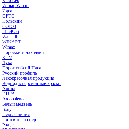
Rico Leo
Wimar, Winart
Идеал
ОРТО
Польский
СОЮЗ
LinePlast
Wallstill
WINART
Wimax
Порожки и накладки
КТМ
Лука
Порог гибкий Идеал
Русский профиль
Лакокрасочная продукция
Воднодисперсионные краски
Алина
DUFA
Arcobaleno
Белый медведь
Бояу
Первая линия
Пингвин, эксперт
Радуга