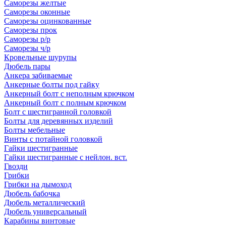
Саморезы желтые
Саморезы оконные
Саморезы оцинкованные
Саморезы прок
Саморезы р/р
Саморезы ч/р
Кровельные шурупы
Дюбель пары
Анкера забиваемые
Анкерные болты под гайку
Анкерный болт с неполным крючком
Анкерный болт с полным крючком
Болт с шестигранной головкой
Болты для деревянных изделий
Болты мебельные
Винты с потайной головкой
Гайки шестигранные
Гайки шестигранные с нейлон. вст.
Гвозди
Грибки
Грибки на дымоход
Дюбель бабочка
Дюбель металлический
Дюбель универсальный
Карабины винтовые