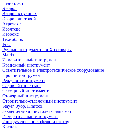
Пенопласт
Экорол
Экорол в рулонах
Экорол листовой
Агротекс
Изолтекс
Изобокс
Техноблок
Урса
Ручные инструменты и Хоз.товары
Matrix
Измерительный инструмент
Крепежный инструмент
Осветительное и электротехническое оборудование
Прочий инструмент
Режущий инструмент
Садовый инвентарь
Слесарный инструмент
Столярный инструмент
Строительно-отделочный инструмент
Stayer, Зубр, Kraftool
Заклепочники, пистолеты для скоб
Измерительный инструмент
Инструменты по кафелю и стеклу
Крепеж