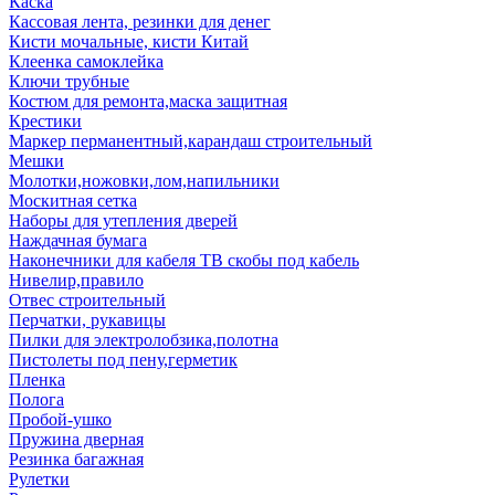
Каска
Кассовая лента, резинки для денег
Кисти мочальные, кисти Китай
Клеенка самоклейка
Ключи трубные
Костюм для ремонта,маска защитная
Крестики
Маркер перманентный,карандаш строительный
Мешки
Молотки,ножовки,лом,напильники
Москитная сетка
Наборы для утепления дверей
Наждачная бумага
Наконечники для кабеля ТВ скобы под кабель
Нивелир,правило
Отвес строительный
Перчатки, рукавицы
Пилки для электролобзика,полотна
Пистолеты под пену,герметик
Пленка
Полога
Пробой-ушко
Пружина дверная
Резинка багажная
Рулетки