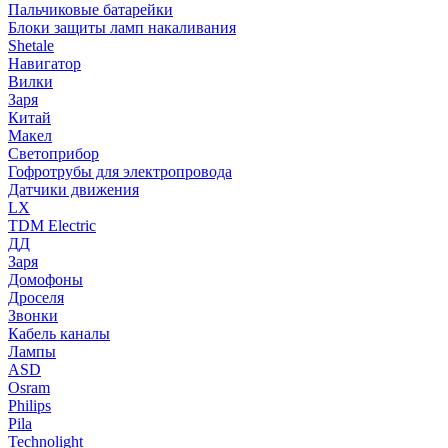
Пальчиковые батарейки
Блоки защиты ламп накаливания
Shetale
Навигатор
Вилки
Заря
Китай
Макел
Светоприбор
Гофротрубы для электропровода
Датчики движения
LX
TDM Electric
ДД
Заря
Домофоны
Дроселя
Звонки
Кабель каналы
Лампы
ASD
Osram
Philips
Pila
Technolight