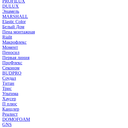
PROFILUX
DULUX
Энамель
MARSHALL
Elastic Color
Белый Дом
Пена монтажная
Rialit
Макрофлекс
Момент
Пеносил
Первая линия
ПроФлекс
Секоном
BUDPRO
Соудал
Титан
Трис
Ультима
Хаусер
П плюс
Канцлер
Реалист
DOMOFOAM
GNS