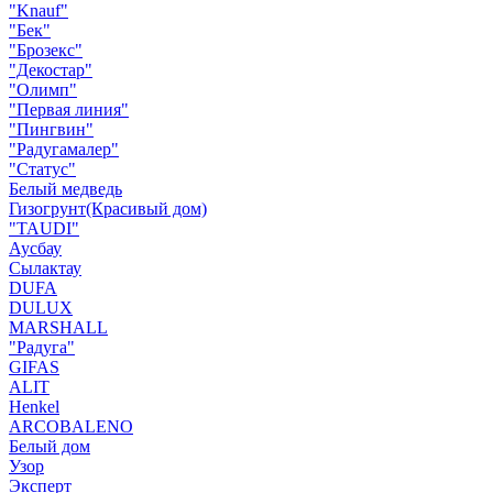
"Knauf"
"Бек"
"Брозекс"
"Декостар"
"Олимп"
"Первая линия"
"Пингвин"
"Радугамалер"
"Статус"
Белый медведь
Гизогрунт(Красивый дом)
"TAUDI"
Аусбау
Сылактау
DUFA
DULUX
MARSHALL
"Радуга"
GIFAS
ALIT
Henkel
ARCOBALENO
Белый дом
Узор
Эксперт