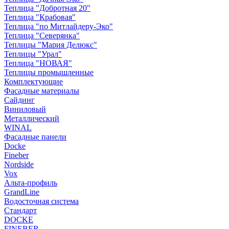
Теплица "Добротная 20"
Теплица "Крабовая"
Теплица "по Митлайдеру-Эко"
Теплица "Северянка"
Теплицы "Мария Делюкс"
Теплицы "Урал"
Теплица "НОВАЯ"
Теплицы промышленные
Комплектующие
Фасадные материалы
Сайдинг
Виниловый
Металлический
WINAL
Фасадные панели
Docke
Fineber
Nordside
Vox
Альта-профиль
GrandLine
Водосточная система
Стандарт
DOCKE
FINEBER