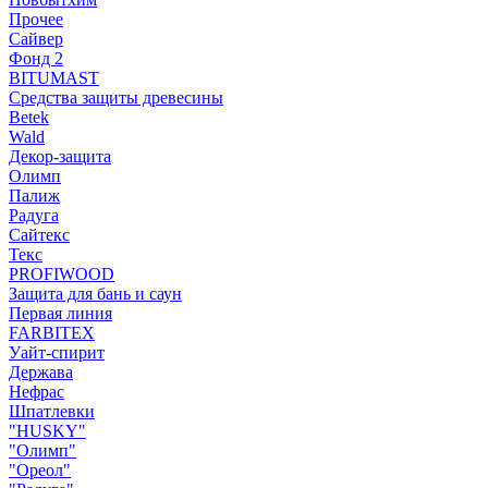
Прочее
Сайвер
Фонд 2
BITUMAST
Средства защиты древесины
Betek
Wald
Декор-защита
Олимп
Палиж
Радуга
Сайтекс
Текс
PROFIWOOD
Защита для бань и саун
Первая линия
FARBITEX
Уайт-спирит
Держава
Нефрас
Шпатлевки
"HUSKY"
"Олимп"
"Ореол"