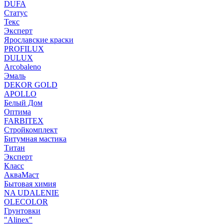
DUFA
Статус
Текс
Эксперт
Ярославские краски
PROFILUX
DULUX
Arcobaleno
Эмаль
DEKOR GOLD
APOLLO
Белый Дом
Оптима
FARBITEX
Стройкомплект
Битумная мастика
Титан
Эксперт
Класс
АкваМаст
Бытовая химия
NA UDALENIE
OLECOLOR
Грунтовки
"Alinex"