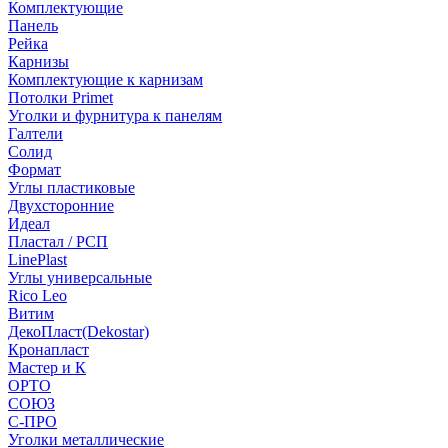
Комплектующие
Панель
Рейка
Карнизы
Комплектующие к карнизам
Потолки Primet
Уголки и фурнитура к панелям
Галтели
Солид
Формат
Углы пластиковые
Двухсторонние
Идеал
Пластал / РСП
LinePlast
Углы универсальные
Rico Leo
Витим
ДекоПласт(Dekostar)
Кронапласт
Мастер и К
ОРТО
СОЮЗ
С-ПРО
Уголки металлические