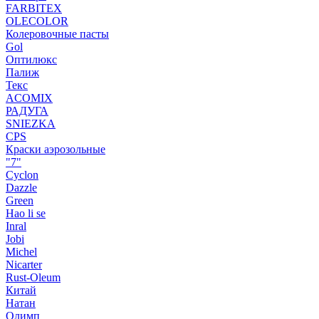
FARBITEX
OLECOLOR
Колеровочные пасты
Gol
Оптилюкс
Палиж
Текс
ACOMIX
РАДУГА
SNIEZKA
CPS
Краски аэрозольные
"7"
Cyclon
Dazzle
Green
Hao li se
Inral
Jobi
Michel
Nicarter
Rust-Oleum
Китай
Натан
Олимп