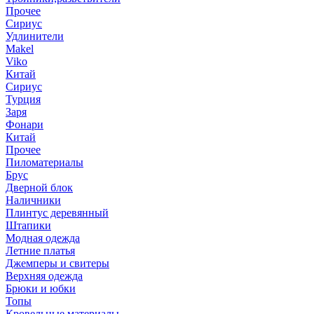
Прочее
Сириус
Удлинители
Makel
Viko
Китай
Сириус
Турция
Заря
Фонари
Китай
Прочее
Пиломатериалы
Брус
Дверной блок
Наличники
Плинтус деревянный
Штапики
Модная одежда
Летние платья
Джемперы и свитеры
Верхняя одежда
Брюки и юбки
Топы
Кровельные материалы