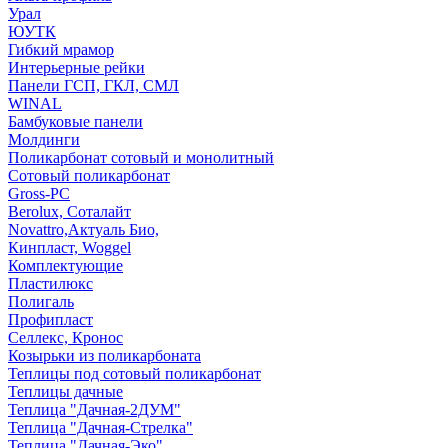
Урал
ЮУТК
Гибкий мрамор
Интерьерные рейки
Панели ГСП, ГКЛ, СМЛ
WINAL
Бамбуковые панели
Молдинги
Поликарбонат сотовый и монолитный
Сотовый поликарбонат
Gross-PC
Berolux, Соталайт
Novattro,Актуаль Био,
Кинпласт, Woggel
Комплектующие
Пластилюкс
Полигаль
Профипласт
Селлекс, Кронос
Козырьки из поликарбоната
Теплицы под сотовый поликарбонат
Теплицы дачные
Теплица "Дачная-2ДУМ"
Теплица "Дачная-Стрелка"
Теплица "Дачная-Эко"