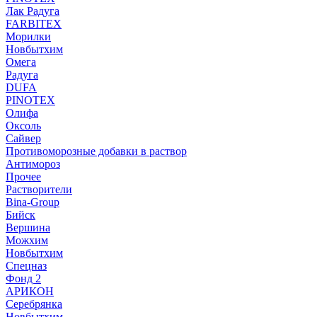
Лак Радуга
FARBITEX
Морилки
Новбытхим
Омега
Радуга
DUFA
PINOTEX
Олифа
Оксоль
Сайвер
Противоморозные добавки в раствор
Антимороз
Прочее
Растворители
Bina-Group
Бийск
Вершина
Можхим
Новбытхим
Спецназ
Фонд 2
АРИКОН
Серебрянка
Новбытхим