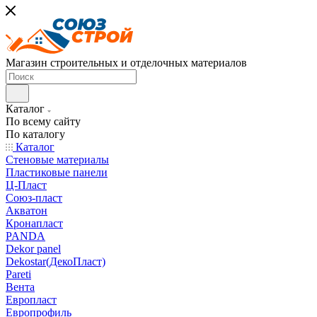
Магазин строительных и отделочных материалов
Каталог
По всему сайту
По каталогу
Каталог
Стеновые материалы
Пластиковые панели
Ц-Пласт
Союз-пласт
Акватон
Кронапласт
PANDA
Dekor panel
Dekostar(ДекоПласт)
Pareti
Вента
Европласт
Европрофиль