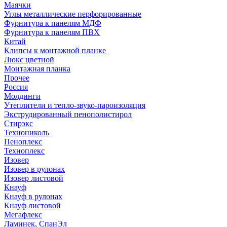
Маячки
Углы металлические перфорированные
Фурнитура к панелям МДФ
Фурнитура к панелям ПВХ
Китай
Клипсы к монтажной планке
Люкс цветной
Монтажная планка
Прочее
Россия
Молдинги
Утеплители и тепло-звуко-пароизоляция
Экструдированный пенополистирол
Стирэкс
Технониколь
Пеноплекс
Техноплекс
Изовер
Изовер в рулонах
Изовер листовой
Кнауф
Кнауф в рулонах
Кнауф листовой
Мегафлекс
Ламинек, СпанЭл