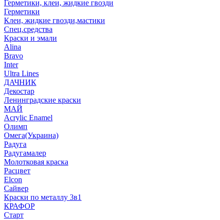
Герметики, клеи, жидкие гвозди
Герметики
Клеи, жидкие гвозди,мастики
Спец.средства
Краски и эмали
Alina
Bravo
Inter
Ultra Lines
ДАЧНИК
Декостар
Ленинградские краски
МАЙ
Acrylic Enamel
Олимп
Омега(Украина)
Радуга
Радугамалер
Молотковая краска
Расцвет
Elcon
Сайвер
Краски по металлу 3в1
КРАФОР
Старт