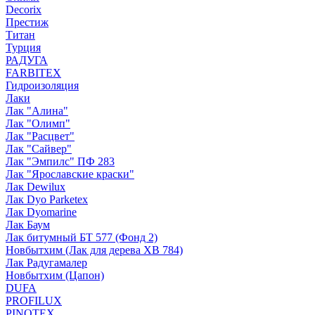
Decorix
Престиж
Титан
Турция
РАДУГА
FARBITEX
Гидроизоляция
Лаки
Лак "Алина"
Лак "Олимп"
Лак "Расцвет"
Лак "Сайвер"
Лак "Эмпилс" ПФ 283
Лак "Ярославские краски"
Лак Dewilux
Лак Dyo Parketex
Лак Dyomarine
Лак Баум
Лак битумный БТ 577 (Фонд 2)
Новбытхим (Лак для дерева ХВ 784)
Лак Радугамалер
Новбытхим (Цапон)
DUFA
PROFILUX
PINOTEX