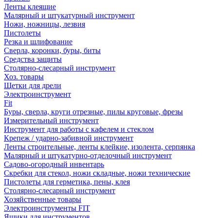
Ленты клеящие
Малярный и штукатурный инструмент
Ножи, ножницы, лезвия
Пистолеты
Резка и шлифование
Сверла, коронки, буры, биты
Средства защиты
Столярно-слесарный инструмент
Хоз. товары
Щетки для дрели
Электроинструмент
Fit
Буры, сверла, круги отрезные, пилы круговые, фрезы
Измерительный инструмент
Инструмент для работы с кафелем и стеклом
Крепеж / ударно-забивной инструмент
Ленты строительные, ленты клейкие, изолента, серпянка
Малярный и штукатурно-отделочный инструмент
Садово-огородный инвентарь
Скребки для стекол, ножи складные, ножи технические
Пистолеты для герметика, пены, клея
Столярно-слесарный инструмент
Хозяйственные товары
Электроинструменты FIT
Ящики для инструментов