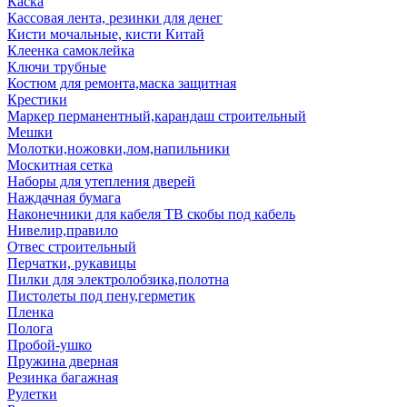
Каска
Кассовая лента, резинки для денег
Кисти мочальные, кисти Китай
Клеенка самоклейка
Ключи трубные
Костюм для ремонта,маска защитная
Крестики
Маркер перманентный,карандаш строительный
Мешки
Молотки,ножовки,лом,напильники
Москитная сетка
Наборы для утепления дверей
Наждачная бумага
Наконечники для кабеля ТВ скобы под кабель
Нивелир,правило
Отвес строительный
Перчатки, рукавицы
Пилки для электролобзика,полотна
Пистолеты под пену,герметик
Пленка
Полога
Пробой-ушко
Пружина дверная
Резинка багажная
Рулетки