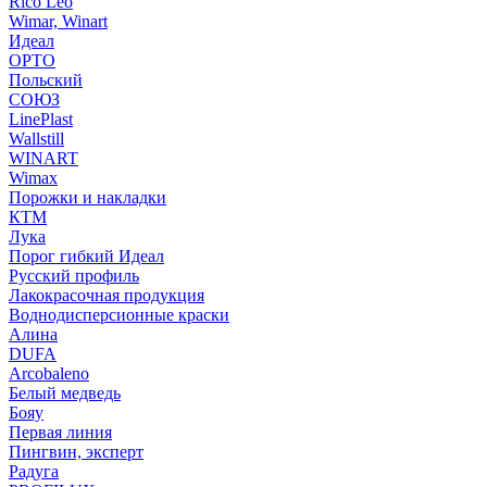
Rico Leo
Wimar, Winart
Идеал
ОРТО
Польский
СОЮЗ
LinePlast
Wallstill
WINART
Wimax
Порожки и накладки
КТМ
Лука
Порог гибкий Идеал
Русский профиль
Лакокрасочная продукция
Воднодисперсионные краски
Алина
DUFA
Arcobaleno
Белый медведь
Бояу
Первая линия
Пингвин, эксперт
Радуга