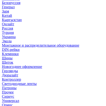
Белоруссия
Генерал
Заря
Китай
Кыргызстан
Онлайт
Россия
Турция
Украина
Экола
Монтажное и распределительное оборудование
DIN-рейки
Клемники
Шины
Щиток
Новогоднее оформление
Гирлянды
Дюралайт
Контроллер
Светодиодные ленты
Патроны
Прочее
Сириус
Универсал
Ормис