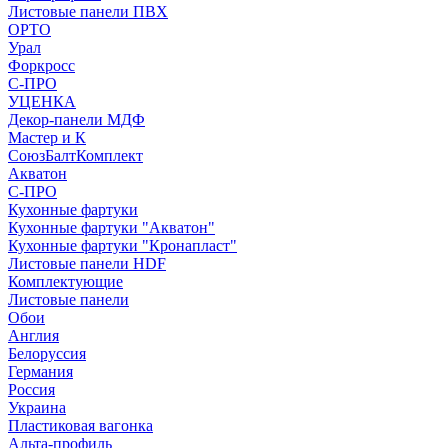
Листовые панели ПВХ
ОРТО
Урал
Форкросс
С-ПРО
УЦЕНКА
Декор-панели МДФ
Мастер и К
СоюзБалтКомплект
Акватон
С-ПРО
Кухонные фартуки
Кухонные фартуки "Акватон"
Кухонные фартуки "Кронапласт"
Листовые панели HDF
Комплектующие
Листовые панели
Обои
Англия
Белоруссия
Германия
Россия
Украина
Пластиковая вагонка
Альта-профиль