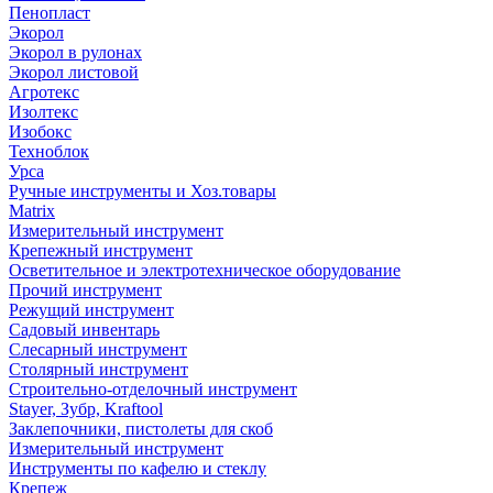
Пенопласт
Экорол
Экорол в рулонах
Экорол листовой
Агротекс
Изолтекс
Изобокс
Техноблок
Урса
Ручные инструменты и Хоз.товары
Matrix
Измерительный инструмент
Крепежный инструмент
Осветительное и электротехническое оборудование
Прочий инструмент
Режущий инструмент
Садовый инвентарь
Слесарный инструмент
Столярный инструмент
Строительно-отделочный инструмент
Stayer, Зубр, Kraftool
Заклепочники, пистолеты для скоб
Измерительный инструмент
Инструменты по кафелю и стеклу
Крепеж