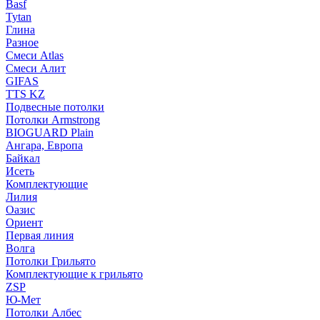
Basf
Tytan
Глина
Разное
Смеси Atlas
Смеси Алит
GIFAS
TTS KZ
Подвесные потолки
Потолки Armstrong
BIOGUARD Plain
Ангара, Европа
Байкал
Исеть
Комплектующие
Лилия
Оазис
Ориент
Первая линия
Волга
Потолки Грильято
Комплектующие к грильято
ZSP
Ю-Мет
Потолки Албес