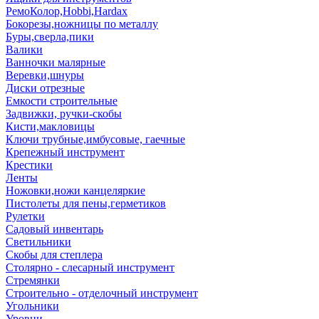
РемоКолор,Hobbi,Hardax
Бокорезы,ножницы по металлу
Буры,сверла,пики
Валики
Ванночки малярные
Веревки,шнуры
Диски отрезные
Емкости строительные
Задвижки, ручки-скобы
Кисти,макловицы
Ключи трубные,имбусовые, гаечные
Крепежный инструмент
Крестики
Ленты
Ножовки,ножи канцеляркие
Пистолеты для пены,герметиков
Рулетки
Садовый инвентарь
Светильники
Скобы для степлера
Столярно - слесарный инструмент
Стремянки
Строительно - отделочный инструмент
Угольники
Уровни