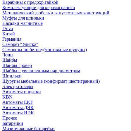
Карабины с предохр.гайкой
Комплектующие для керамогранита
Металлический дюбель для пустотелых конструкций
Муфты для шпильки
Насадки магнитные
Driva
Китай
Германия
Саморез "Улитка"
Саморезы по бетону(монтажные шурупы)
Чопы
Шайбы
Шайбы гровер
Шайбы с увеличенным нар.диаметром
Шпильки
Шурупы мебельные (конфирмат шестигранный)
Электротовары
Автоматы и щитки
KBN
Автоматы EKF
Автоматы ДЭК
Автоматы ИЭК
Прочее
Батарейки
Мизинчиковые батарейки