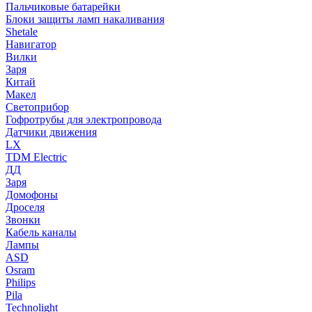
Пальчиковые батарейки
Блоки защиты ламп накаливания
Shetale
Навигатор
Вилки
Заря
Китай
Макел
Светоприбор
Гофротрубы для электропровода
Датчики движения
LX
TDM Electric
ДД
Заря
Домофоны
Дроселя
Звонки
Кабель каналы
Лампы
ASD
Osram
Philips
Pila
Technolight