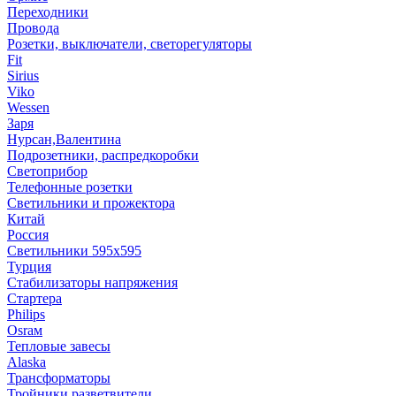
Переходники
Провода
Розетки, выключатели, светорегуляторы
Fit
Sirius
Viko
Wessen
Заря
Нурсан,Валентина
Подрозетники, распредкоробки
Светоприбор
Телефонные розетки
Светильники и прожектора
Китай
Россия
Светильники 595х595
Турция
Стабилизаторы напряжения
Стартера
Philips
Оsrам
Тепловые завесы
Alaska
Трансформаторы
Тройники,разветвители