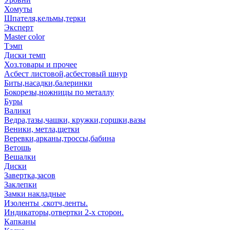
Хомуты
Шпателя,кельмы,терки
Эксперт
Master color
Тэмп
Диски темп
Хоз.товары и прочее
Асбест листовой,асбестовый шнур
Биты,насадки,балеринки
Бокорезы,ножницы по металлу
Буры
Валики
Ведра,тазы,чашки, кружки,горшки,вазы
Веники, метла,щетки
Веревки,арканы,троссы,бабина
Ветошь
Вешалки
Диски
Завертка,засов
Заклепки
Замки накладные
Изоленты ,скотч,ленты.
Индикаторы,отвертки 2-х сторон.
Капканы