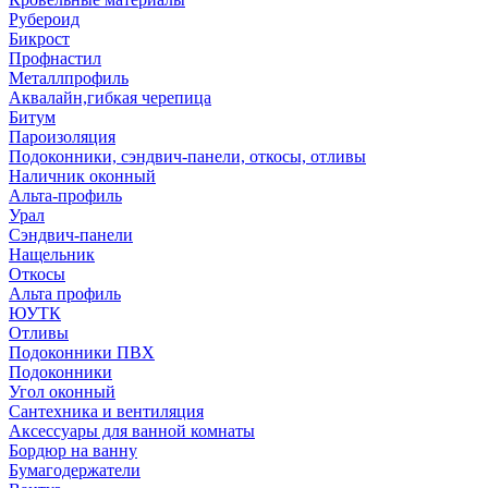
Рубероид
Бикрост
Профнастил
Металлпрофиль
Аквалайн,гибкая черепица
Битум
Пароизоляция
Подоконники, сэндвич-панели, откосы, отливы
Наличник оконный
Альта-профиль
Урал
Сэндвич-панели
Нащельник
Откосы
Альта профиль
ЮУТК
Отливы
Подоконники ПВХ
Подоконники
Угол оконный
Сантехника и вентиляция
Аксессуары для ванной комнаты
Бордюр на ванну
Бумагодержатели