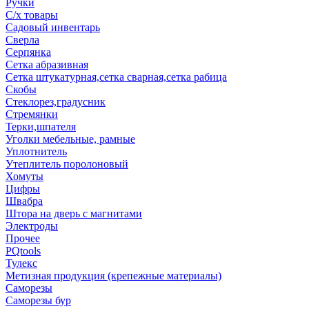
Ручки
С/х товары
Садовый инвентарь
Сверла
Серпянка
Сетка абразивная
Сетка штукатурная,сетка сварная,сетка рабица
Скобы
Стеклорез,градусник
Стремянки
Терки,шпателя
Уголки мебельные, рамные
Уплотнитель
Утеплитель поролоновый
Хомуты
Цифры
Швабра
Штора на дверь с магнитами
Электроды
Прочее
PQtools
Тулекс
Метизная продукция (крепежные материалы)
Саморезы
Саморезы бур