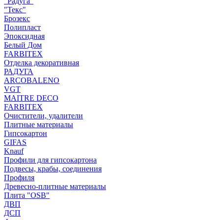
"Радуга"
"Текс"
Брозекс
Полипласт
Эпоксидная
Белый Дом
FARBITEX
Отделка декоративная
РАДУГА
ARCOBALENO
VGT
MAITRE DECO
FARBITEX
Очистители, удалители
Плитные материалы
Гипсокартон
GIFAS
Knauf
Профили для гипсокартона
Подвесы, крабы, соединения
Профиля
Древесно-плитные материалы
Плита "OSB"
ДВП
ДСП