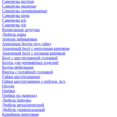
Саморезы желтые
Саморезы оконные
Саморезы оцинкованные
Саморезы прок
Саморезы р/р
Саморезы ч/р
Кровельные шурупы
Дюбель пары
Анкера забиваемые
Анкерные болты под гайку
Анкерный болт с неполным крючком
Анкерный болт с полным крючком
Болт с шестигранной головкой
Болты для деревянных изделий
Болты мебельные
Винты с потайной головкой
Гайки шестигранные
Гайки шестигранные с нейлон. вст.
Гвозди
Грибки
Грибки на дымоход
Дюбель бабочка
Дюбель металлический
Дюбель универсальный
Карабины винтовые