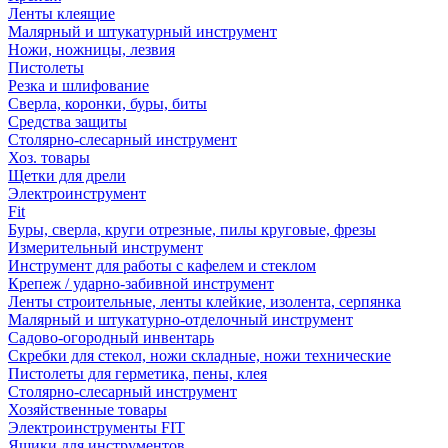
Ленты клеящие
Малярный и штукатурный инструмент
Ножи, ножницы, лезвия
Пистолеты
Резка и шлифование
Сверла, коронки, буры, биты
Средства защиты
Столярно-слесарный инструмент
Хоз. товары
Щетки для дрели
Электроинструмент
Fit
Буры, сверла, круги отрезные, пилы круговые, фрезы
Измерительный инструмент
Инструмент для работы с кафелем и стеклом
Крепеж / ударно-забивной инструмент
Ленты строительные, ленты клейкие, изолента, серпянка
Малярный и штукатурно-отделочный инструмент
Садово-огородный инвентарь
Скребки для стекол, ножи складные, ножи технические
Пистолеты для герметика, пены, клея
Столярно-слесарный инструмент
Хозяйственные товары
Электроинструменты FIT
Ящики для инструментов