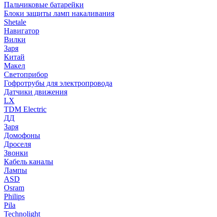
Пальчиковые батарейки
Блоки защиты ламп накаливания
Shetale
Навигатор
Вилки
Заря
Китай
Макел
Светоприбор
Гофротрубы для электропровода
Датчики движения
LX
TDM Electric
ДД
Заря
Домофоны
Дроселя
Звонки
Кабель каналы
Лампы
ASD
Osram
Philips
Pila
Technolight