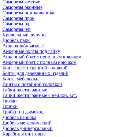
Саморезы желтые
Саморезы оконные
Саморезы оцинкованные
Саморезы прок
Саморезы р/р
Саморезы ч/р
Кровельные шурупы
Дюбель пары
Анкера забиваемые
Анкерные болты под гайку
Анкерный болт с неполным крючком
Анкерный болт с полным крючком
Болт с шестигранной головкой
Болты для деревянных изделий
Болты мебельные
Винты с потайной головкой
Гайки шестигранные
Гайки шестигранные с нейлон. вст.
Гвозди
Грибки
Грибки на дымоход
Дюбель бабочка
Дюбель металлический
Дюбель универсальный
Карабины винтовые