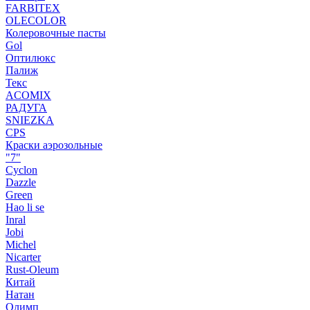
FARBITEX
OLECOLOR
Колеровочные пасты
Gol
Оптилюкс
Палиж
Текс
ACOMIX
РАДУГА
SNIEZKA
CPS
Краски аэрозольные
"7"
Cyclon
Dazzle
Green
Hao li se
Inral
Jobi
Michel
Nicarter
Rust-Oleum
Китай
Натан
Олимп