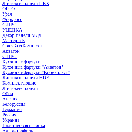
Листовые панели ПВХ
ОРТО
Урал
Форкросс
С-ПРО
УЦЕНКА
Декор-панели МДФ
Мастер и К
СоюзБалтКомплект
Акватон
С-ПРО
Кухонные фартуки
Кухонные фартуки "Акватон"
Кухонные фартуки "Кронапласт"
Листовые панели HDF
Комплектующие
Листовые панели
Обои
Англия
Белоруссия
Германия
Россия
Украина
Пластиковая вагонка
Альта-профиль