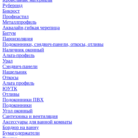
Рубероид
Бикрост
Профнастил
Металлпрофиль
Аквалайн,гибкая черепица
Битум
Пароизоляция
Подоконники, сэндвич-панели, откосы, отливы
Наличник оконный
Альта-профиль
Урал
Сэндвич-панели
Нащельник
Откосы
Альта профиль
ЮУТК
Отливы
Подоконники ПВХ
Подоконники
Угол оконный
Сантехника и вентиляция
Аксессуары для ванной комнаты
Бордюр на ванну
Бумагодержатели