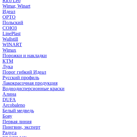
Rico Leo
Wimar, Winart
Идеал
ОРТО
Польский
СОЮЗ
LinePlast
Wallstill
WINART
Wimax
Порожки и накладки
КТМ
Лука
Порог гибкий Идеал
Русский профиль
Лакокрасочная продукция
Воднодисперсионные краски
Алина
DUFA
Arcobaleno
Белый медведь
Бояу
Первая линия
Пингвин, эксперт
Радуга