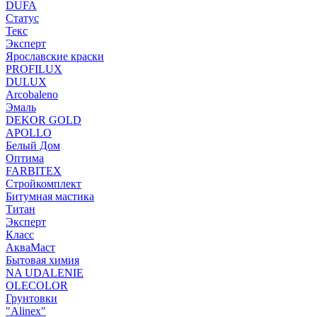
DUFA
Статус
Текс
Эксперт
Ярославские краски
PROFILUX
DULUX
Arcobaleno
Эмаль
DEKOR GOLD
APOLLO
Белый Дом
Оптима
FARBITEX
Стройкомплект
Битумная мастика
Титан
Эксперт
Класс
АкваМаст
Бытовая химия
NA UDALENIE
OLECOLOR
Грунтовки
"Alinex"