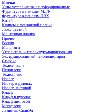
Маячки
Углы металлические перфорированные
Фурнитура к панелям МДФ
Фурнитура к панелям ПВХ
Китай
Клипсы к монтажной планке
Люкс цветной
Монтажная планка
Прочее
Россия
Молдинги
Утеплители и тепло-звуко-пароизоляция
Экструдированный пенополистирол
Стирэкс
Технониколь
Пеноплекс
Техноплекс
Изовер
Изовер в рулонах
Изовер листовой
Кнауф
Кнауф в рулонах
Кнауф листовой
Мегафлекс
Ламинек, СпанЭл