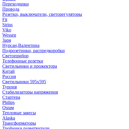
Переходники
Провода
Розетки, выключатели, светорегуляторы
Fit
Sirius
Viko
Wessen
Заря
Нурсан,Валентина
Подрозетники, распредкоробки
Светоприбор
Телефонные розетки
Светильники и прожектора
Китай
Россия
Светильники 595х595
Турция
Стабилизаторы напряжения
Стартера
Philips
Оsrам
Тепловые завесы
Alaska
Трансформаторы
Тройники,разветвители