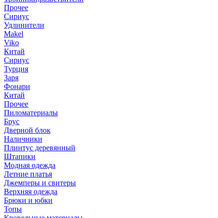
Прочее
Сириус
Удлинители
Makel
Viko
Китай
Сириус
Турция
Заря
Фонари
Китай
Прочее
Пиломатериалы
Брус
Дверной блок
Наличники
Плинтус деревянный
Штапики
Модная одежда
Летние платья
Джемперы и свитеры
Верхняя одежда
Брюки и юбки
Топы
Кровельные материалы