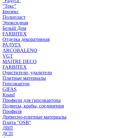
"Радуга"
"Текс"
Брозекс
Полипласт
Эпоксидная
Белый Дом
FARBITEX
Отделка декоративная
РАДУГА
ARCOBALENO
VGT
MAITRE DECO
FARBITEX
Очистители, удалители
Плитные материалы
Гипсокартон
GIFAS
Knauf
Профили для гипсокартона
Подвесы, крабы, соединения
Профиля
Древесно-плитные материалы
Плита "OSB"
ДВП
ДСП