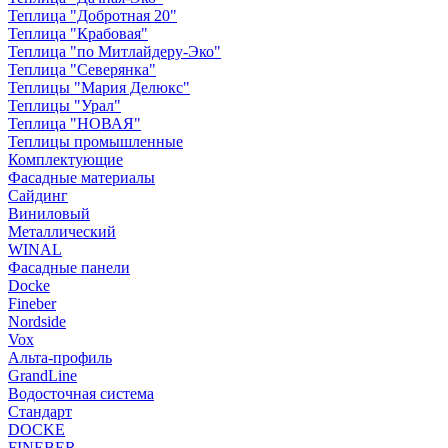
Теплица "Добротная 20"
Теплица "Крабовая"
Теплица "по Митлайдеру-Эко"
Теплица "Северянка"
Теплицы "Мария Делюкс"
Теплицы "Урал"
Теплица "НОВАЯ"
Теплицы промышленные
Комплектующие
Фасадные материалы
Сайдинг
Виниловый
Металлический
WINAL
Фасадные панели
Docke
Fineber
Nordside
Vox
Альта-профиль
GrandLine
Водосточная система
Стандарт
DOCKE
FINEBER