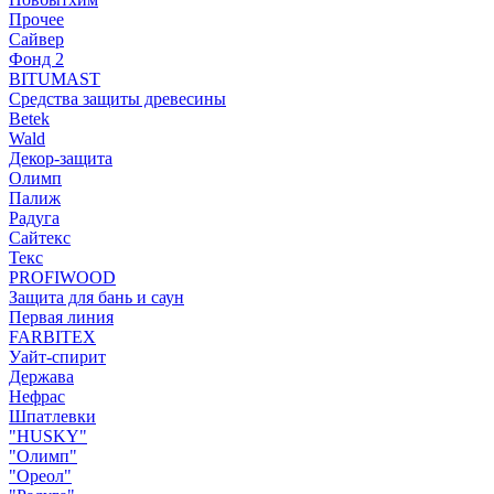
Прочее
Сайвер
Фонд 2
BITUMAST
Средства защиты древесины
Betek
Wald
Декор-защита
Олимп
Палиж
Радуга
Сайтекс
Текс
PROFIWOOD
Защита для бань и саун
Первая линия
FARBITEX
Уайт-спирит
Держава
Нефрас
Шпатлевки
"HUSKY"
"Олимп"
"Ореол"