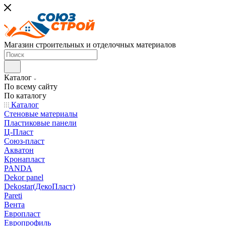
Магазин строительных и отделочных материалов
Каталог
По всему сайту
По каталогу
Каталог
Стеновые материалы
Пластиковые панели
Ц-Пласт
Союз-пласт
Акватон
Кронапласт
PANDA
Dekor panel
Dekostar(ДекоПласт)
Pareti
Вента
Европласт
Европрофиль