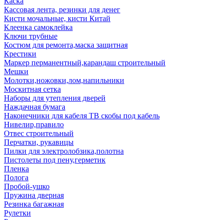
Каска
Кассовая лента, резинки для денег
Кисти мочальные, кисти Китай
Клеенка самоклейка
Ключи трубные
Костюм для ремонта,маска защитная
Крестики
Маркер перманентный,карандаш строительный
Мешки
Молотки,ножовки,лом,напильники
Москитная сетка
Наборы для утепления дверей
Наждачная бумага
Наконечники для кабеля ТВ скобы под кабель
Нивелир,правило
Отвес строительный
Перчатки, рукавицы
Пилки для электролобзика,полотна
Пистолеты под пену,герметик
Пленка
Полога
Пробой-ушко
Пружина дверная
Резинка багажная
Рулетки