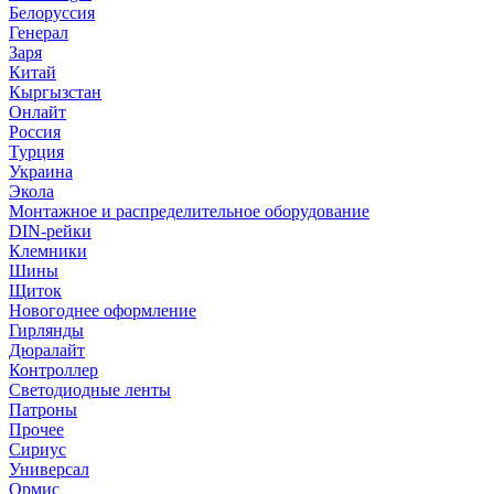
Белоруссия
Генерал
Заря
Китай
Кыргызстан
Онлайт
Россия
Турция
Украина
Экола
Монтажное и распределительное оборудование
DIN-рейки
Клемники
Шины
Щиток
Новогоднее оформление
Гирлянды
Дюралайт
Контроллер
Светодиодные ленты
Патроны
Прочее
Сириус
Универсал
Ормис