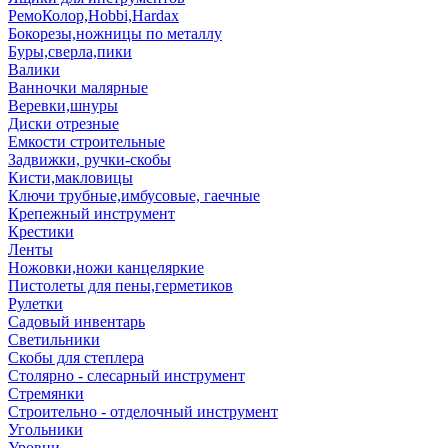
РемоКолор,Hobbi,Hardax
Бокорезы,ножницы по металлу
Буры,сверла,пики
Валики
Ванночки малярные
Веревки,шнуры
Диски отрезные
Емкости строительные
Задвижки, ручки-скобы
Кисти,макловицы
Ключи трубные,имбусовые, гаечные
Крепежный инструмент
Крестики
Ленты
Ножовки,ножи канцеляркие
Пистолеты для пены,герметиков
Рулетки
Садовый инвентарь
Светильники
Скобы для степлера
Столярно - слесарный инструмент
Стремянки
Строительно - отделочный инструмент
Угольники
Уровни