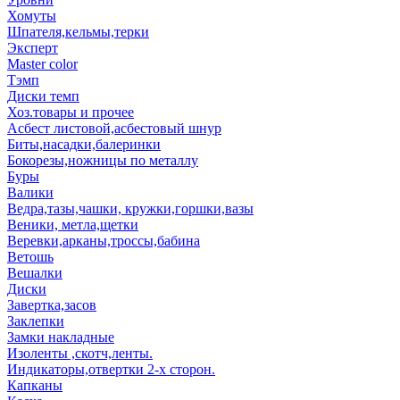
Хомуты
Шпателя,кельмы,терки
Эксперт
Master color
Тэмп
Диски темп
Хоз.товары и прочее
Асбест листовой,асбестовый шнур
Биты,насадки,балеринки
Бокорезы,ножницы по металлу
Буры
Валики
Ведра,тазы,чашки, кружки,горшки,вазы
Веники, метла,щетки
Веревки,арканы,троссы,бабина
Ветошь
Вешалки
Диски
Завертка,засов
Заклепки
Замки накладные
Изоленты ,скотч,ленты.
Индикаторы,отвертки 2-х сторон.
Капканы