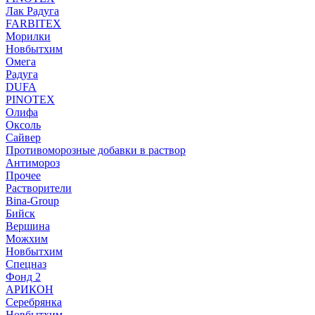
Лак Радуга
FARBITEX
Морилки
Новбытхим
Омега
Радуга
DUFA
PINOTEX
Олифа
Оксоль
Сайвер
Противоморозные добавки в раствор
Антимороз
Прочее
Растворители
Bina-Group
Бийск
Вершина
Можхим
Новбытхим
Спецназ
Фонд 2
АРИКОН
Серебрянка
Новбытхим