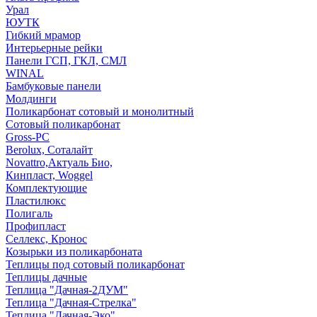
Урал
ЮУТК
Гибкий мрамор
Интерьерные рейки
Панели ГСП, ГКЛ, СМЛ
WINAL
Бамбуковые панели
Молдинги
Поликарбонат сотовый и монолитный
Сотовый поликарбонат
Gross-PC
Berolux, Соталайт
Novattro,Актуаль Био,
Кинпласт, Woggel
Комплектующие
Пластилюкс
Полигаль
Профипласт
Селлекс, Кронос
Козырьки из поликарбоната
Теплицы под сотовый поликарбонат
Теплицы дачные
Теплица "Дачная-2ДУМ"
Теплица "Дачная-Стрелка"
Теплица "Дачная-Эко"