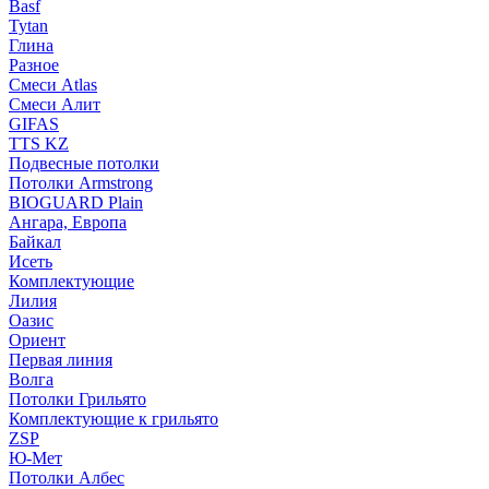
Basf
Tytan
Глина
Разное
Смеси Atlas
Смеси Алит
GIFAS
TTS KZ
Подвесные потолки
Потолки Armstrong
BIOGUARD Plain
Ангара, Европа
Байкал
Исеть
Комплектующие
Лилия
Оазис
Ориент
Первая линия
Волга
Потолки Грильято
Комплектующие к грильято
ZSP
Ю-Мет
Потолки Албес