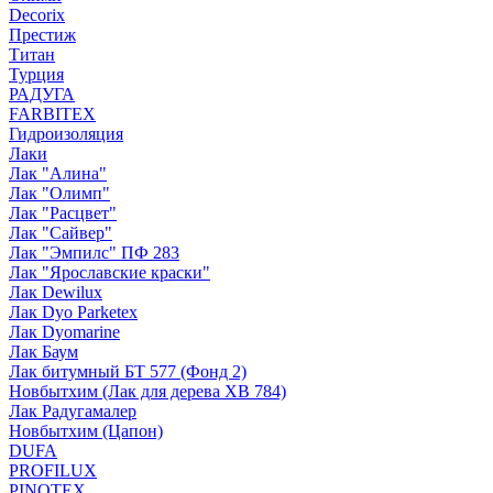
Decorix
Престиж
Титан
Турция
РАДУГА
FARBITEX
Гидроизоляция
Лаки
Лак "Алина"
Лак "Олимп"
Лак "Расцвет"
Лак "Сайвер"
Лак "Эмпилс" ПФ 283
Лак "Ярославские краски"
Лак Dewilux
Лак Dyo Parketex
Лак Dyomarine
Лак Баум
Лак битумный БТ 577 (Фонд 2)
Новбытхим (Лак для дерева ХВ 784)
Лак Радугамалер
Новбытхим (Цапон)
DUFA
PROFILUX
PINOTEX