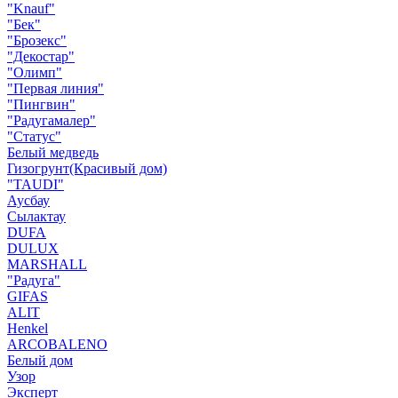
"Knauf"
"Бек"
"Брозекс"
"Декостар"
"Олимп"
"Первая линия"
"Пингвин"
"Радугамалер"
"Статус"
Белый медведь
Гизогрунт(Красивый дом)
"TAUDI"
Аусбау
Сылактау
DUFA
DULUX
MARSHALL
"Радуга"
GIFAS
ALIT
Henkel
ARCOBALENO
Белый дом
Узор
Эксперт