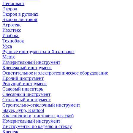
Пенопласт
Экорол
Экорол в рулонах
Экорол листовой
Агротекс
Изолтекс
Изобокс
Техноблок
Урса
Ручные инструменты и Хоз.товары
Matrix
Измерительный инструмент
Крепежный инструмент
Осветительное и электротехническое оборудование
Прочий инструмент
Режущий инструмент
Садовый инвентарь
Слесарный инструмент
Столярный инструмент
Строительно-отделочный инструмент
Stayer, Зубр, Kraftool
Заклепочники, пистолеты для скоб
Измерительный инструмент
Инструменты по кафелю и стеклу
Крепеж