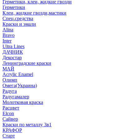
Герметики, клеи, жидкие гвозди
Герметики
Клеи, жидкие гвозди,мастики
Спец.средства
Краски и эмали
Alina
Bravo
Inter
Ultra Lines
ДАЧНИК
Декостар
Ленинградские краски
МАЙ
Acrylic Enamel
Олимп
Омега(Украина)
Радуга
Радугамалер
Молотковая краска
Расцвет
Elcon
Сайвер
Краски по металлу 3в1
КРАФОР
Старт