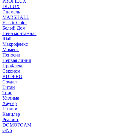
PROFILUX
DULUX
Энамель
MARSHALL
Elastic Color
Белый Дом
Пена монтажная
Rialit
Макрофлекс
Момент
Пеносил
Первая линия
ПроФлекс
Секоном
BUDPRO
Соудал
Титан
Трис
Ультима
Хаусер
П плюс
Канцлер
Реалист
DOMOFOAM
GNS