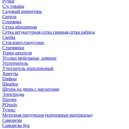
Ручки
С/х товары
Садовый инвентарь
Сверла
Серпянка
Сетка абразивная
Сетка штукатурная,сетка сварная,сетка рабица
Скобы
Стеклорез,градусник
Стремянки
Терки,шпателя
Уголки мебельные, рамные
Уплотнитель
Утеплитель поролоновый
Хомуты
Цифры
Швабра
Штора на дверь с магнитами
Электроды
Прочее
PQtools
Тулекс
Метизная продукция (крепежные материалы)
Саморезы
Саморезы бур