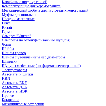
Карабины с предохр.гайкой
Комплектующие для керамогранита
Металлический дюбель для пустотелых конструкций
Муфты для шпильки
Насадки магнитные
Driva
Китай
Германия
Саморез "Улитка"
Саморезы по бетону(монтажные шурупы)
Чопы
Шайбы
Шайбы гровер
Шайбы с увеличенным нар.диаметром
Шпильки
Шурупы мебельные (конфирмат шестигранный)
Электротовары
Автоматы и щитки
KBN
Автоматы EKF
Автоматы ДЭК
Автоматы ИЭК
Прочее
Батарейки
Мизинчиковые батарейки