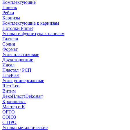
Комплектующие
Панель
Рейка
Карнизы
Комплектующие к карнизам
Потолки Primet
Уголки и фурнитура к панелям
Галтели
Солид
Формат
Углы пластиковые
Двухсторонние
Идеал
Пластал / РСП
LinePlast
Углы универсальные
Rico Leo
Витим
ДекоПласт(Dekostar)
Кронапласт
Мастер и К
ОРТО
СОЮЗ
С-ПРО
Уголки металлические