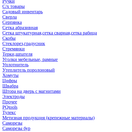
Ручки
С/х товары
Садовый инвентарь
Сверла
Серпянка
Сетка абразивная
Сетка штукатурная,сетка сварная,сетка рабица
Скобы
Стеклорез,градусник
Стремянки
Терки,шпателя
Уголки мебельные, рамные
Уплотнитель
Утеплитель поролоновый
Хомуты
Цифры
Швабра
Штора на дверь с магнитами
Электроды
Прочее
PQtools
Тулекс
Метизная продукция (крепежные материалы)
Саморезы
Саморезы бур