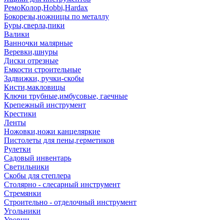
РемоКолор,Hobbi,Hardax
Бокорезы,ножницы по металлу
Буры,сверла,пики
Валики
Ванночки малярные
Веревки,шнуры
Диски отрезные
Емкости строительные
Задвижки, ручки-скобы
Кисти,макловицы
Ключи трубные,имбусовые, гаечные
Крепежный инструмент
Крестики
Ленты
Ножовки,ножи канцеляркие
Пистолеты для пены,герметиков
Рулетки
Садовый инвентарь
Светильники
Скобы для степлера
Столярно - слесарный инструмент
Стремянки
Строительно - отделочный инструмент
Угольники
Уровни