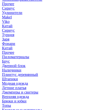
Прочее
Сириус
Удлинители
Makel
Viko
Китай
Сириус
Турция
Заря
Фонари
Китай
Прочее
Пиломатериалы
Брус
Дверной блок
Наличники
Плинтус деревянный
Штапики
Модная одежда
Летние платья
Джемперы и свитеры
Верхняя одежда
Брюки и юбки
Топы
Кровельные материалы