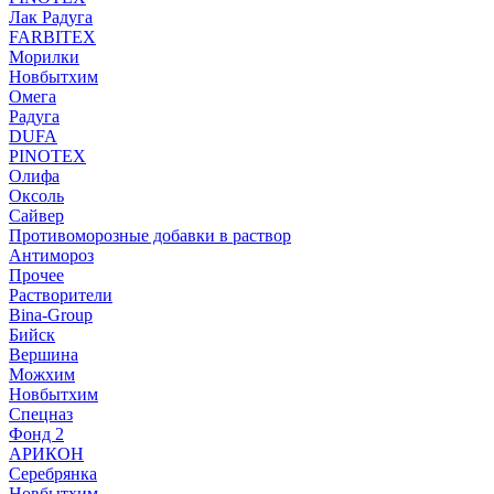
Лак Радуга
FARBITEX
Морилки
Новбытхим
Омега
Радуга
DUFA
PINOTEX
Олифа
Оксоль
Сайвер
Противоморозные добавки в раствор
Антимороз
Прочее
Растворители
Bina-Group
Бийск
Вершина
Можхим
Новбытхим
Спецназ
Фонд 2
АРИКОН
Серебрянка
Новбытхим