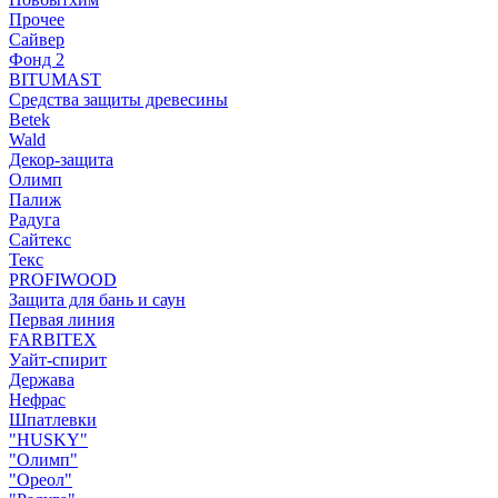
Прочее
Сайвер
Фонд 2
BITUMAST
Средства защиты древесины
Betek
Wald
Декор-защита
Олимп
Палиж
Радуга
Сайтекс
Текс
PROFIWOOD
Защита для бань и саун
Первая линия
FARBITEX
Уайт-спирит
Держава
Нефрас
Шпатлевки
"HUSKY"
"Олимп"
"Ореол"