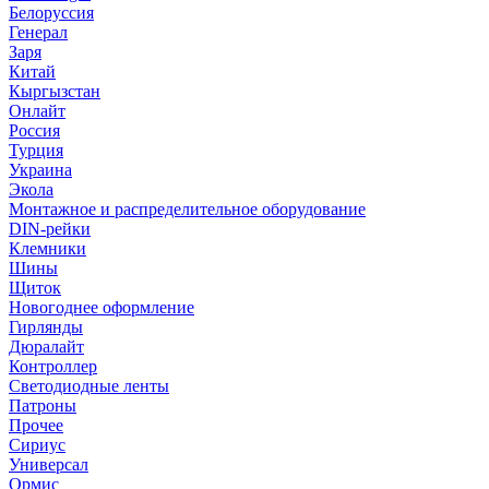
Белоруссия
Генерал
Заря
Китай
Кыргызстан
Онлайт
Россия
Турция
Украина
Экола
Монтажное и распределительное оборудование
DIN-рейки
Клемники
Шины
Щиток
Новогоднее оформление
Гирлянды
Дюралайт
Контроллер
Светодиодные ленты
Патроны
Прочее
Сириус
Универсал
Ормис