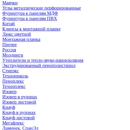
Маячки
Углы металлические перфорированные
Фурнитура к панелям МДФ
Фурнитура к панелям ПВХ
Китай
Клипсы к монтажной планке
Люкс цветной
Монтажная планка
Прочее
Россия
Молдинги
Утеплители и тепло-звуко-пароизоляция
Экструдированный пенополистирол
Стирэкс
Технониколь
Пеноплекс
Техноплекс
Изовер
Изовер в рулонах
Изовер листовой
Кнауф
Кнауф в рулонах
Кнауф листовой
Мегафлекс
Ламинек, СпанЭл