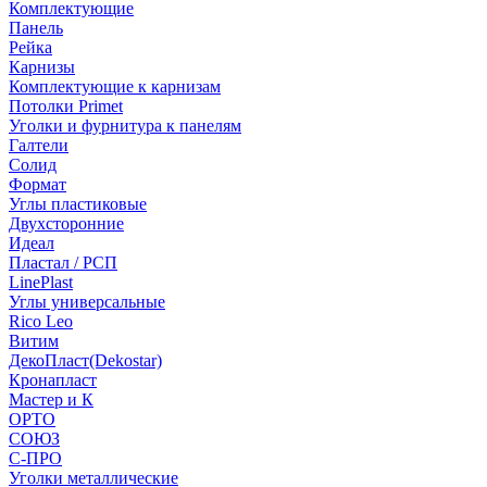
Комплектующие
Панель
Рейка
Карнизы
Комплектующие к карнизам
Потолки Primet
Уголки и фурнитура к панелям
Галтели
Солид
Формат
Углы пластиковые
Двухсторонние
Идеал
Пластал / РСП
LinePlast
Углы универсальные
Rico Leo
Витим
ДекоПласт(Dekostar)
Кронапласт
Мастер и К
ОРТО
СОЮЗ
С-ПРО
Уголки металлические