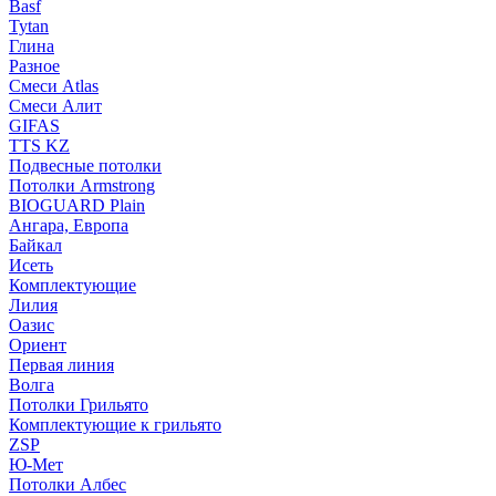
Basf
Tytan
Глина
Разное
Смеси Atlas
Смеси Алит
GIFAS
TTS KZ
Подвесные потолки
Потолки Armstrong
BIOGUARD Plain
Ангара, Европа
Байкал
Исеть
Комплектующие
Лилия
Оазис
Ориент
Первая линия
Волга
Потолки Грильято
Комплектующие к грильято
ZSP
Ю-Мет
Потолки Албес