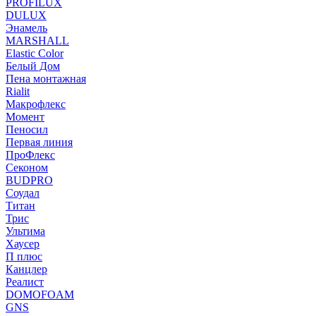
PROFILUX
DULUX
Энамель
MARSHALL
Elastic Color
Белый Дом
Пена монтажная
Rialit
Макрофлекс
Момент
Пеносил
Первая линия
ПроФлекс
Секоном
BUDPRO
Соудал
Титан
Трис
Ультима
Хаусер
П плюс
Канцлер
Реалист
DOMOFOAM
GNS