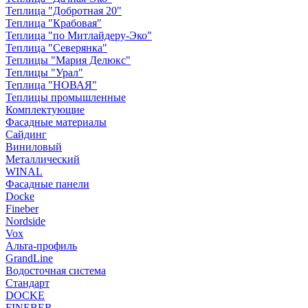
Теплица "Добротная 20"
Теплица "Крабовая"
Теплица "по Митлайдеру-Эко"
Теплица "Северянка"
Теплицы "Мария Делюкс"
Теплицы "Урал"
Теплица "НОВАЯ"
Теплицы промышленные
Комплектующие
Фасадные материалы
Сайдинг
Виниловый
Металлический
WINAL
Фасадные панели
Docke
Fineber
Nordside
Vox
Альта-профиль
GrandLine
Водосточная система
Стандарт
DOCKE
FINEBER