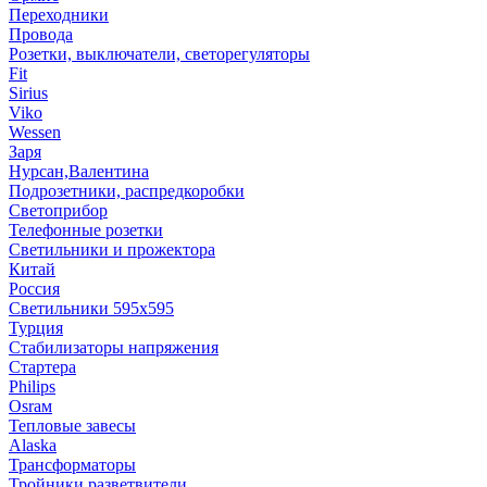
Переходники
Провода
Розетки, выключатели, светорегуляторы
Fit
Sirius
Viko
Wessen
Заря
Нурсан,Валентина
Подрозетники, распредкоробки
Светоприбор
Телефонные розетки
Светильники и прожектора
Китай
Россия
Светильники 595х595
Турция
Стабилизаторы напряжения
Стартера
Philips
Оsrам
Тепловые завесы
Alaska
Трансформаторы
Тройники,разветвители