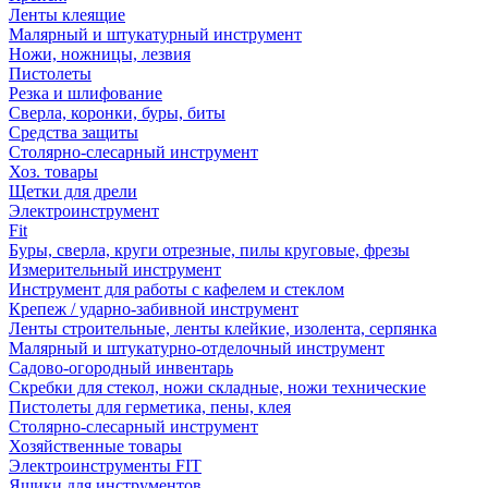
Ленты клеящие
Малярный и штукатурный инструмент
Ножи, ножницы, лезвия
Пистолеты
Резка и шлифование
Сверла, коронки, буры, биты
Средства защиты
Столярно-слесарный инструмент
Хоз. товары
Щетки для дрели
Электроинструмент
Fit
Буры, сверла, круги отрезные, пилы круговые, фрезы
Измерительный инструмент
Инструмент для работы с кафелем и стеклом
Крепеж / ударно-забивной инструмент
Ленты строительные, ленты клейкие, изолента, серпянка
Малярный и штукатурно-отделочный инструмент
Садово-огородный инвентарь
Скребки для стекол, ножи складные, ножи технические
Пистолеты для герметика, пены, клея
Столярно-слесарный инструмент
Хозяйственные товары
Электроинструменты FIT
Ящики для инструментов