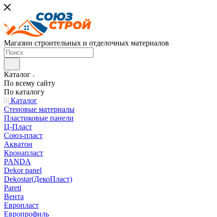
Магазин строительных и отделочных материалов
Каталог
По всему сайту
По каталогу
Каталог
Стеновые материалы
Пластиковые панели
Ц-Пласт
Союз-пласт
Акватон
Кронапласт
PANDA
Dekor panel
Dekostar(ДекоПласт)
Pareti
Вента
Европласт
Европрофиль