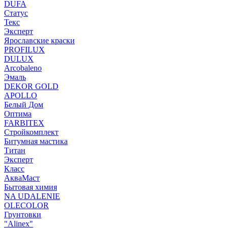
DUFA
Статус
Текс
Эксперт
Ярославские краски
PROFILUX
DULUX
Arcobaleno
Эмаль
DEKOR GOLD
APOLLO
Белый Дом
Оптима
FARBITEX
Стройкомплект
Битумная мастика
Титан
Эксперт
Класс
АкваМаст
Бытовая химия
NA UDALENIE
OLECOLOR
Грунтовки
"Alinex"