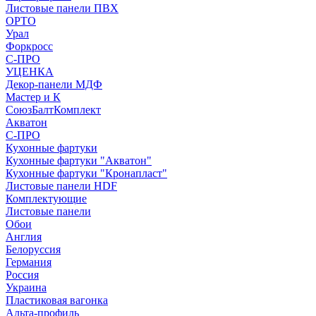
Листовые панели ПВХ
ОРТО
Урал
Форкросс
С-ПРО
УЦЕНКА
Декор-панели МДФ
Мастер и К
СоюзБалтКомплект
Акватон
С-ПРО
Кухонные фартуки
Кухонные фартуки "Акватон"
Кухонные фартуки "Кронапласт"
Листовые панели HDF
Комплектующие
Листовые панели
Обои
Англия
Белоруссия
Германия
Россия
Украина
Пластиковая вагонка
Альта-профиль