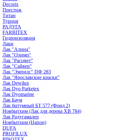
Decorix
Престиж
Титан
Турция
РАДУГА
FARBITEX
Гидроизоляция
Лаки
Лак "Алина"
Лак "Олимп"
Лак "Расцвет"
Лак "Сайвер"
Лак "Эмпилс" ПФ 283
Лак "Ярославские краски"
Лак Dewilux
Лак Dyo Parketex
Лак Dyomarine
Лак Баум
Лак битумный БТ 577 (Фонд 2)
Новбытхим (Лак для дерева ХВ 784)
Лак Радугамалер
Новбытхим (Цапон)
DUFA
PROFILUX
PINOTEX