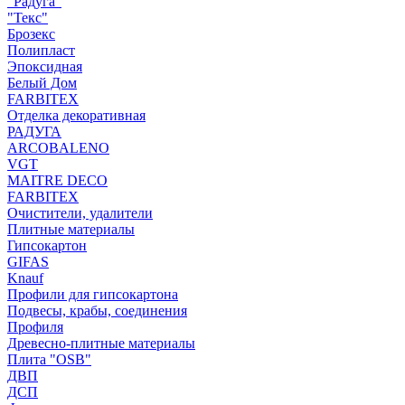
"Радуга"
"Текс"
Брозекс
Полипласт
Эпоксидная
Белый Дом
FARBITEX
Отделка декоративная
РАДУГА
ARCOBALENO
VGT
MAITRE DECO
FARBITEX
Очистители, удалители
Плитные материалы
Гипсокартон
GIFAS
Knauf
Профили для гипсокартона
Подвесы, крабы, соединения
Профиля
Древесно-плитные материалы
Плита "OSB"
ДВП
ДСП