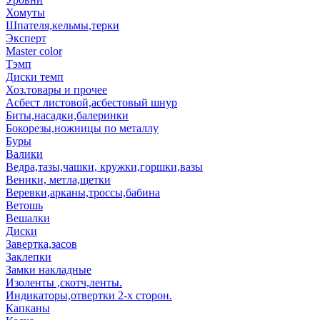
Хомуты
Шпателя,кельмы,терки
Эксперт
Master color
Тэмп
Диски темп
Хоз.товары и прочее
Асбест листовой,асбестовый шнур
Биты,насадки,балеринки
Бокорезы,ножницы по металлу
Буры
Валики
Ведра,тазы,чашки, кружки,горшки,вазы
Веники, метла,щетки
Веревки,арканы,троссы,бабина
Ветошь
Вешалки
Диски
Завертка,засов
Заклепки
Замки накладные
Изоленты ,скотч,ленты.
Индикаторы,отвертки 2-х сторон.
Капканы