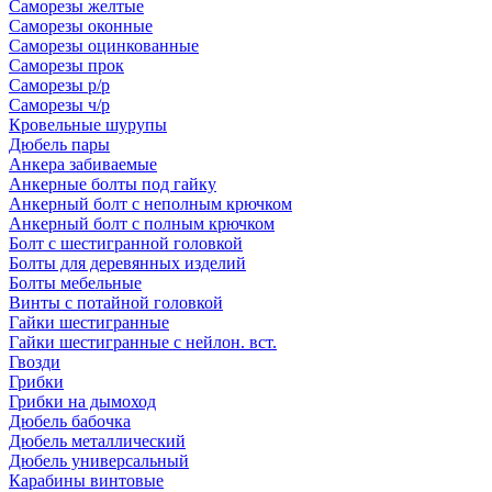
Саморезы желтые
Саморезы оконные
Саморезы оцинкованные
Саморезы прок
Саморезы р/р
Саморезы ч/р
Кровельные шурупы
Дюбель пары
Анкера забиваемые
Анкерные болты под гайку
Анкерный болт с неполным крючком
Анкерный болт с полным крючком
Болт с шестигранной головкой
Болты для деревянных изделий
Болты мебельные
Винты с потайной головкой
Гайки шестигранные
Гайки шестигранные с нейлон. вст.
Гвозди
Грибки
Грибки на дымоход
Дюбель бабочка
Дюбель металлический
Дюбель универсальный
Карабины винтовые