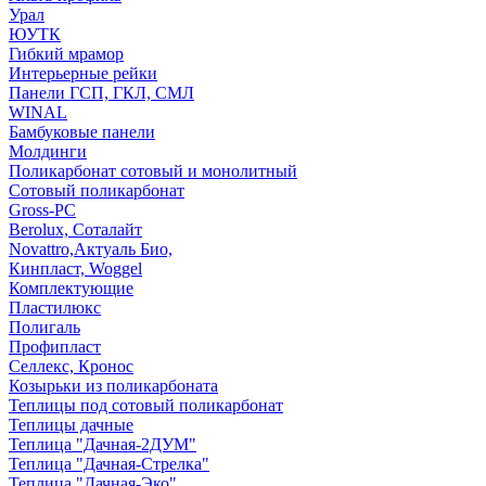
Урал
ЮУТК
Гибкий мрамор
Интерьерные рейки
Панели ГСП, ГКЛ, СМЛ
WINAL
Бамбуковые панели
Молдинги
Поликарбонат сотовый и монолитный
Сотовый поликарбонат
Gross-PC
Berolux, Соталайт
Novattro,Актуаль Био,
Кинпласт, Woggel
Комплектующие
Пластилюкс
Полигаль
Профипласт
Селлекс, Кронос
Козырьки из поликарбоната
Теплицы под сотовый поликарбонат
Теплицы дачные
Теплица "Дачная-2ДУМ"
Теплица "Дачная-Стрелка"
Теплица "Дачная-Эко"