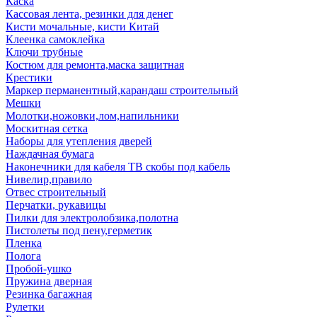
Каска
Кассовая лента, резинки для денег
Кисти мочальные, кисти Китай
Клеенка самоклейка
Ключи трубные
Костюм для ремонта,маска защитная
Крестики
Маркер перманентный,карандаш строительный
Мешки
Молотки,ножовки,лом,напильники
Москитная сетка
Наборы для утепления дверей
Наждачная бумага
Наконечники для кабеля ТВ скобы под кабель
Нивелир,правило
Отвес строительный
Перчатки, рукавицы
Пилки для электролобзика,полотна
Пистолеты под пену,герметик
Пленка
Полога
Пробой-ушко
Пружина дверная
Резинка багажная
Рулетки