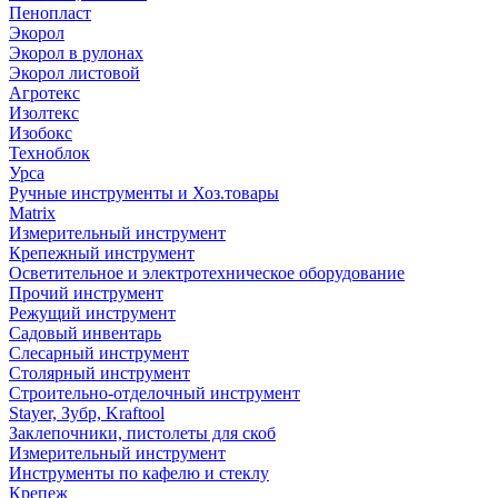
Пенопласт
Экорол
Экорол в рулонах
Экорол листовой
Агротекс
Изолтекс
Изобокс
Техноблок
Урса
Ручные инструменты и Хоз.товары
Matrix
Измерительный инструмент
Крепежный инструмент
Осветительное и электротехническое оборудование
Прочий инструмент
Режущий инструмент
Садовый инвентарь
Слесарный инструмент
Столярный инструмент
Строительно-отделочный инструмент
Stayer, Зубр, Kraftool
Заклепочники, пистолеты для скоб
Измерительный инструмент
Инструменты по кафелю и стеклу
Крепеж