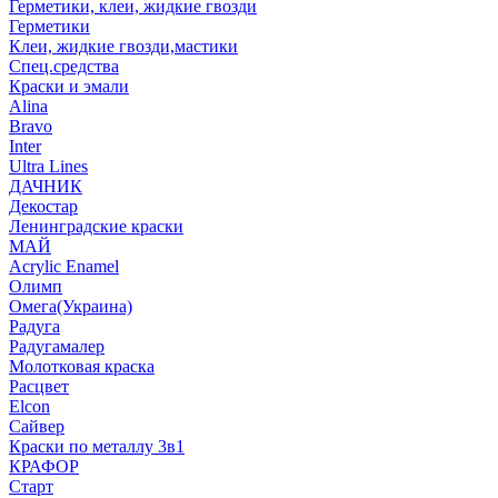
Герметики, клеи, жидкие гвозди
Герметики
Клеи, жидкие гвозди,мастики
Спец.средства
Краски и эмали
Alina
Bravo
Inter
Ultra Lines
ДАЧНИК
Декостар
Ленинградские краски
МАЙ
Acrylic Enamel
Олимп
Омега(Украина)
Радуга
Радугамалер
Молотковая краска
Расцвет
Elcon
Сайвер
Краски по металлу 3в1
КРАФОР
Старт