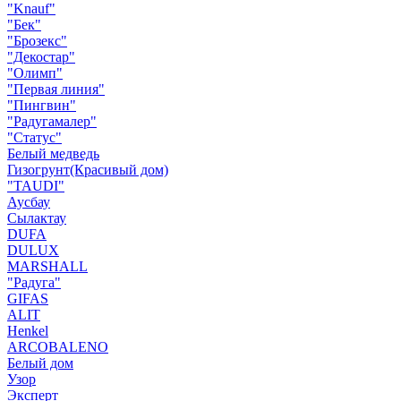
"Knauf"
"Бек"
"Брозекс"
"Декостар"
"Олимп"
"Первая линия"
"Пингвин"
"Радугамалер"
"Статус"
Белый медведь
Гизогрунт(Красивый дом)
"TAUDI"
Аусбау
Сылактау
DUFA
DULUX
MARSHALL
"Радуга"
GIFAS
ALIT
Henkel
ARCOBALENO
Белый дом
Узор
Эксперт