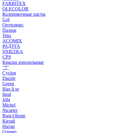
FARBITEX
OLECOLOR
Колеровочные пасты
Gol
Оптилюкс
Палиж
Текс
ACOMIX
РАДУГА
SNIEZKA
CPS
Краски аэрозольные
"7"
Cyclon
Dazzle
Green
Hao li se
Inral
Jobi
Michel
Nicarter
Rust-Oleum
Китай
Натан
Олимп