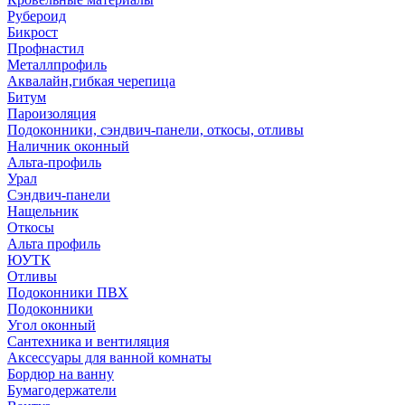
Рубероид
Бикрост
Профнастил
Металлпрофиль
Аквалайн,гибкая черепица
Битум
Пароизоляция
Подоконники, сэндвич-панели, откосы, отливы
Наличник оконный
Альта-профиль
Урал
Сэндвич-панели
Нащельник
Откосы
Альта профиль
ЮУТК
Отливы
Подоконники ПВХ
Подоконники
Угол оконный
Сантехника и вентиляция
Аксессуары для ванной комнаты
Бордюр на ванну
Бумагодержатели