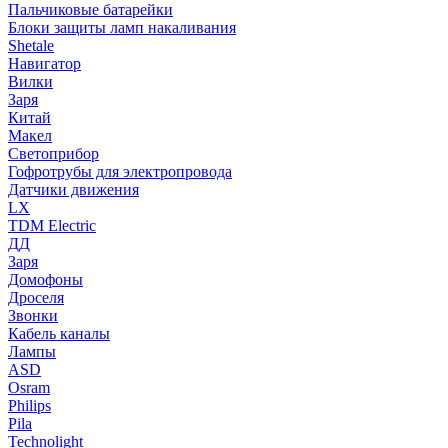
Пальчиковые батарейки
Блоки защиты ламп накаливания
Shetale
Навигатор
Вилки
Заря
Китай
Макел
Светоприбор
Гофротрубы для электропровода
Датчики движения
LX
TDM Electric
ДД
Заря
Домофоны
Дроселя
Звонки
Кабель каналы
Лампы
ASD
Osram
Philips
Pila
Technolight