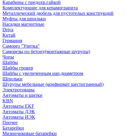
Карабины с предохр.гайкой
Комплектующие для керамогранита
Металлический дюбель для пустотелых конструкций
Муфты для шпильки
Насадки магнитные
Driva
Китай
Германия
Саморез "Улитка"
Саморезы по бетону(монтажные шурупы)
Чопы
Шайбы
Шайбы гровер
Шайбы с увеличенным нар.диаметром
Шпильки
Шурупы мебельные (конфирмат шестигранный)
Электротовары
Автоматы и щитки
KBN
Автоматы EKF
Автоматы ДЭК
Автоматы ИЭК
Прочее
Батарейки
Мизинчиковые батарейки