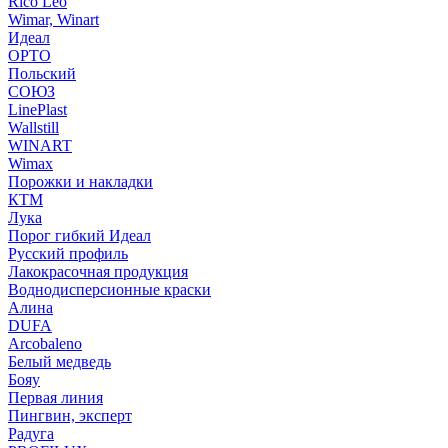
Rico Leo
Wimar, Winart
Идеал
ОРТО
Польский
СОЮЗ
LinePlast
Wallstill
WINART
Wimax
Порожки и накладки
КТМ
Лука
Порог гибкий Идеал
Русский профиль
Лакокрасочная продукция
Воднодисперсионные краски
Алина
DUFA
Arcobaleno
Белый медведь
Бояу
Первая линия
Пингвин, эксперт
Радуга