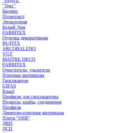
"Радуга"
"Текс"
Брозекс
Полипласт
Эпоксидная
Белый Дом
FARBITEX
Отделка декоративная
РАДУГА
ARCOBALENO
VGT
MAITRE DECO
FARBITEX
Очистители, удалители
Плитные материалы
Гипсокартон
GIFAS
Knauf
Профили для гипсокартона
Подвесы, крабы, соединения
Профиля
Древесно-плитные материалы
Плита "OSB"
ДВП
ДСП