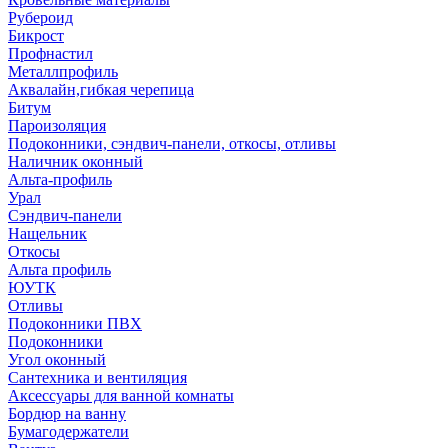
Рубероид
Бикрост
Профнастил
Металлпрофиль
Аквалайн,гибкая черепица
Битум
Пароизоляция
Подоконники, сэндвич-панели, откосы, отливы
Наличник оконный
Альта-профиль
Урал
Сэндвич-панели
Нащельник
Откосы
Альта профиль
ЮУТК
Отливы
Подоконники ПВХ
Подоконники
Угол оконный
Сантехника и вентиляция
Аксессуары для ванной комнаты
Бордюр на ванну
Бумагодержатели