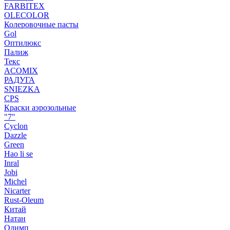
FARBITEX
OLECOLOR
Колеровочные пасты
Gol
Оптилюкс
Палиж
Текс
ACOMIX
РАДУГА
SNIEZKA
CPS
Краски аэрозольные
"7"
Cyclon
Dazzle
Green
Hao li se
Inral
Jobi
Michel
Nicarter
Rust-Oleum
Китай
Натан
Олимп