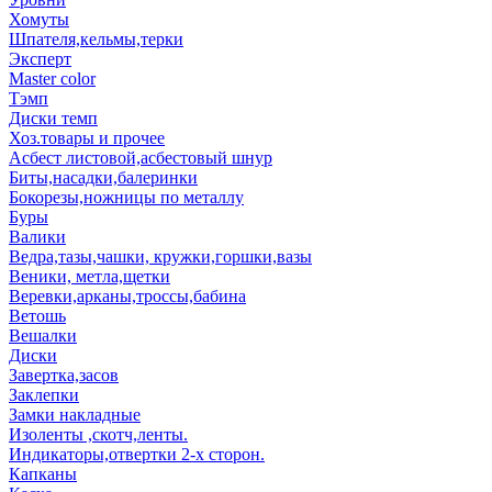
Хомуты
Шпателя,кельмы,терки
Эксперт
Master color
Тэмп
Диски темп
Хоз.товары и прочее
Асбест листовой,асбестовый шнур
Биты,насадки,балеринки
Бокорезы,ножницы по металлу
Буры
Валики
Ведра,тазы,чашки, кружки,горшки,вазы
Веники, метла,щетки
Веревки,арканы,троссы,бабина
Ветошь
Вешалки
Диски
Завертка,засов
Заклепки
Замки накладные
Изоленты ,скотч,ленты.
Индикаторы,отвертки 2-х сторон.
Капканы