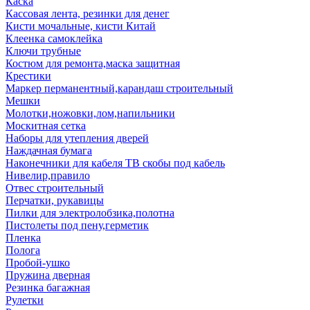
Каска
Кассовая лента, резинки для денег
Кисти мочальные, кисти Китай
Клеенка самоклейка
Ключи трубные
Костюм для ремонта,маска защитная
Крестики
Маркер перманентный,карандаш строительный
Мешки
Молотки,ножовки,лом,напильники
Москитная сетка
Наборы для утепления дверей
Наждачная бумага
Наконечники для кабеля ТВ скобы под кабель
Нивелир,правило
Отвес строительный
Перчатки, рукавицы
Пилки для электролобзика,полотна
Пистолеты под пену,герметик
Пленка
Полога
Пробой-ушко
Пружина дверная
Резинка багажная
Рулетки