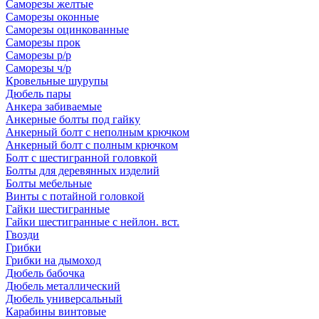
Саморезы желтые
Саморезы оконные
Саморезы оцинкованные
Саморезы прок
Саморезы р/р
Саморезы ч/р
Кровельные шурупы
Дюбель пары
Анкера забиваемые
Анкерные болты под гайку
Анкерный болт с неполным крючком
Анкерный болт с полным крючком
Болт с шестигранной головкой
Болты для деревянных изделий
Болты мебельные
Винты с потайной головкой
Гайки шестигранные
Гайки шестигранные с нейлон. вст.
Гвозди
Грибки
Грибки на дымоход
Дюбель бабочка
Дюбель металлический
Дюбель универсальный
Карабины винтовые