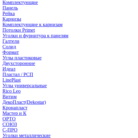
Комплектующие
Панель
Рейка
Карнизы
Комплектующие к карнизам
Потолки Primet
Уголки и фурнитура к панелям
Галтели
Солид
Формат
Углы пластиковые
Двухсторонние
Идеал
Пластал / РСП
LinePlast
Углы универсальные
Rico Leo
Витим
ДекоПласт(Dekostar)
Кронапласт
Мастер и К
ОРТО
СОЮЗ
С-ПРО
Уголки металлические