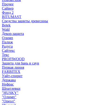
Прочее
Сайвер
Фонд 2
BITUMAST
Средства защиты древесины
Betek
Wald
Декор-защита
Олимп
Палиж
Радуга
Сайтекс
Текс
PROFIWOOD
Защита для бань и саун
Первая линия
FARBITEX
Уайт-спирит
Держава
Нефрас
Шпатлевки
"HUSKY"
"Олимп"
"Ореол"