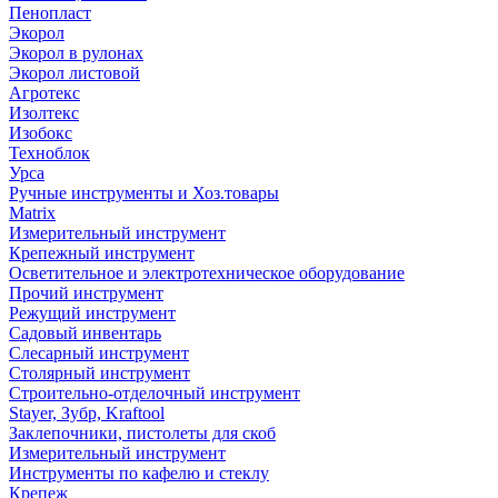
Пенопласт
Экорол
Экорол в рулонах
Экорол листовой
Агротекс
Изолтекс
Изобокс
Техноблок
Урса
Ручные инструменты и Хоз.товары
Matrix
Измерительный инструмент
Крепежный инструмент
Осветительное и электротехническое оборудование
Прочий инструмент
Режущий инструмент
Садовый инвентарь
Слесарный инструмент
Столярный инструмент
Строительно-отделочный инструмент
Stayer, Зубр, Kraftool
Заклепочники, пистолеты для скоб
Измерительный инструмент
Инструменты по кафелю и стеклу
Крепеж