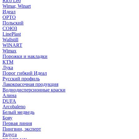
Rico Leo
Wimar, Winart
Идеал
ОРТО
Польский
СОЮЗ
LinePlast
Wallstill
WINART
Wimax
Порожки и накладки
КТМ
Лука
Порог гибкий Идеал
Русский профиль
Лакокрасочная продукция
Воднодисперсионные краски
Алина
DUFA
Arcobaleno
Белый медведь
Бояу
Первая линия
Пингвин, эксперт
Радуга