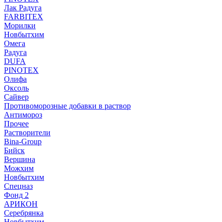
Лак Радуга
FARBITEX
Морилки
Новбытхим
Омега
Радуга
DUFA
PINOTEX
Олифа
Оксоль
Сайвер
Противоморозные добавки в раствор
Антимороз
Прочее
Растворители
Bina-Group
Бийск
Вершина
Можхим
Новбытхим
Спецназ
Фонд 2
АРИКОН
Серебрянка
Новбытхим