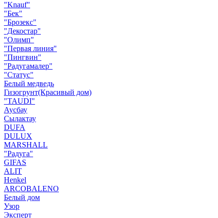
"Knauf"
"Бек"
"Брозекс"
"Декостар"
"Олимп"
"Первая линия"
"Пингвин"
"Радугамалер"
"Статус"
Белый медведь
Гизогрунт(Красивый дом)
"TAUDI"
Аусбау
Сылактау
DUFA
DULUX
MARSHALL
"Радуга"
GIFAS
ALIT
Henkel
ARCOBALENO
Белый дом
Узор
Эксперт