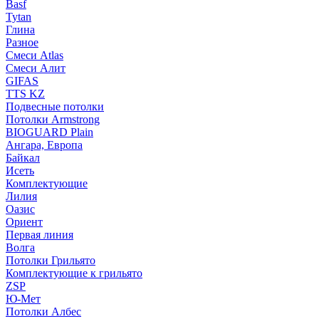
Basf
Tytan
Глина
Разное
Смеси Atlas
Смеси Алит
GIFAS
TTS KZ
Подвесные потолки
Потолки Armstrong
BIOGUARD Plain
Ангара, Европа
Байкал
Исеть
Комплектующие
Лилия
Оазис
Ориент
Первая линия
Волга
Потолки Грильято
Комплектующие к грильято
ZSP
Ю-Мет
Потолки Албес