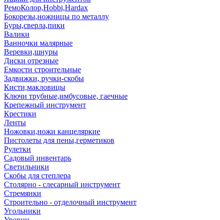
РемоКолор,Hobbi,Hardax
Бокорезы,ножницы по металлу
Буры,сверла,пики
Валики
Ванночки малярные
Веревки,шнуры
Диски отрезные
Емкости строительные
Задвижки, ручки-скобы
Кисти,макловицы
Ключи трубные,имбусовые, гаечные
Крепежный инструмент
Крестики
Ленты
Ножовки,ножи канцеляркие
Пистолеты для пены,герметиков
Рулетки
Садовый инвентарь
Светильники
Скобы для степлера
Столярно - слесарный инструмент
Стремянки
Строительно - отделочный инструмент
Угольники
Уровни