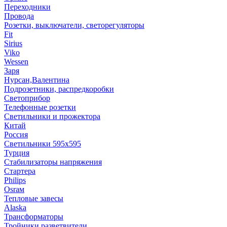
Переходники
Провода
Розетки, выключатели, светорегуляторы
Fit
Sirius
Viko
Wessen
Заря
Нурсан,Валентина
Подрозетники, распредкоробки
Светоприбор
Телефонные розетки
Светильники и прожектора
Китай
Россия
Светильники 595х595
Турция
Стабилизаторы напряжения
Стартера
Philips
Оsrам
Тепловые завесы
Alaska
Трансформаторы
Тройники,разветвители