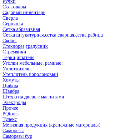
Ручки
С/х товары
Садовый инвентарь
Сверла
Серпянка
Сетка абразивная
Сетка штукатурная,сетка сварная,сетка рабица
Скобы
Стеклорез,градусник
Стремянки
Терки,шпателя
Уголки мебельные, рамные
Уплотнитель
Утеплитель поролоновый
Хомуты
Цифры
Швабра
Штора на дверь с магнитами
Электроды
Прочее
PQtools
Тулекс
Метизная продукция (крепежные материалы)
Саморезы
Саморезы бур