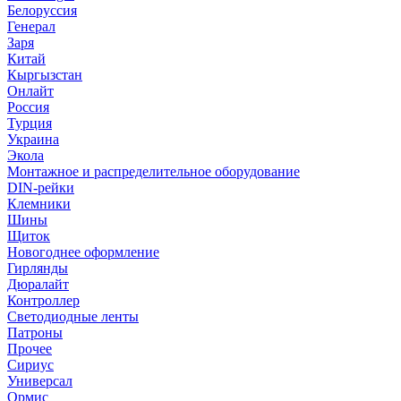
Белоруссия
Генерал
Заря
Китай
Кыргызстан
Онлайт
Россия
Турция
Украина
Экола
Монтажное и распределительное оборудование
DIN-рейки
Клемники
Шины
Щиток
Новогоднее оформление
Гирлянды
Дюралайт
Контроллер
Светодиодные ленты
Патроны
Прочее
Сириус
Универсал
Ормис