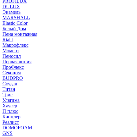
PROFILUX
DULUX
Энамель
MARSHALL
Elastic Color
Белый Дом
Пена монтажная
Rialit
Макрофлекс
Момент
Пеносил
Первая линия
ПроФлекс
Секоном
BUDPRO
Соудал
Титан
Трис
Ультима
Хаусер
П плюс
Канцлер
Реалист
DOMOFOAM
GNS