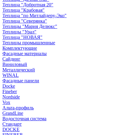
Теплица "Добротная 20"
Теплица "Крабовая"
Теплица "по Митлайдеру-Эко"
Теплица "Северянка"
Теплицы "Мария Делюкс"
Теплицы "Урал"
Теплица "НОВАЯ"
Теплицы промышленные
Комплектующие
Фасадные материалы
Сайдинг
Виниловый
Металлический
WINAL
Фасадные панели
Docke
Fineber
Nordside
Vox
Альта-профиль
GrandLine
Водосточная система
Стандарт
DOCKE
FINEBER