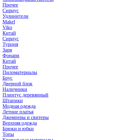
Прочее
Сириус
Удлинители
Makel
Viko
Китай
Сириус
Турция
Заря
Фонари
Китай
Прочее
Пиломатериалы
Брус
Дверной блок
Наличники
Плинтус деревянный
Штапики
Модная одежда
Летние платья
Джемперы и свитеры
Верхняя одежда
Брюки и юбки
Топы
Кровельные материалы