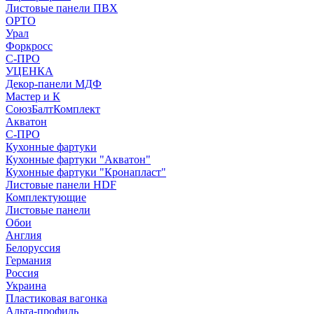
Листовые панели ПВХ
ОРТО
Урал
Форкросс
С-ПРО
УЦЕНКА
Декор-панели МДФ
Мастер и К
СоюзБалтКомплект
Акватон
С-ПРО
Кухонные фартуки
Кухонные фартуки "Акватон"
Кухонные фартуки "Кронапласт"
Листовые панели HDF
Комплектующие
Листовые панели
Обои
Англия
Белоруссия
Германия
Россия
Украина
Пластиковая вагонка
Альта-профиль