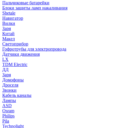
Пальчиковые батарейки
Блоки защиты ламп накаливания
Shetale
Навигатор
Вилки
Заря
Китай
Макел
Светоприбор
Гофротрубы для электропровода
Датчики движения
LX
TDM Electric
ДД
Заря
Домофоны
Дроселя
Звонки
Кабель каналы
Лампы
ASD
Osram
Philips
Pila
Technolight