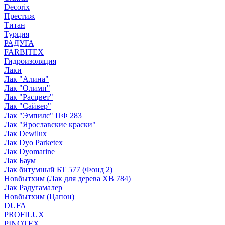
Decorix
Престиж
Титан
Турция
РАДУГА
FARBITEX
Гидроизоляция
Лаки
Лак "Алина"
Лак "Олимп"
Лак "Расцвет"
Лак "Сайвер"
Лак "Эмпилс" ПФ 283
Лак "Ярославские краски"
Лак Dewilux
Лак Dyo Parketex
Лак Dyomarine
Лак Баум
Лак битумный БТ 577 (Фонд 2)
Новбытхим (Лак для дерева ХВ 784)
Лак Радугамалер
Новбытхим (Цапон)
DUFA
PROFILUX
PINOTEX