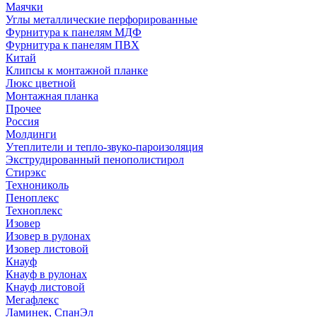
Маячки
Углы металлические перфорированные
Фурнитура к панелям МДФ
Фурнитура к панелям ПВХ
Китай
Клипсы к монтажной планке
Люкс цветной
Монтажная планка
Прочее
Россия
Молдинги
Утеплители и тепло-звуко-пароизоляция
Экструдированный пенополистирол
Стирэкс
Технониколь
Пеноплекс
Техноплекс
Изовер
Изовер в рулонах
Изовер листовой
Кнауф
Кнауф в рулонах
Кнауф листовой
Мегафлекс
Ламинек, СпанЭл