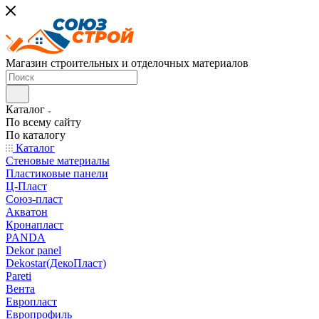
Магазин строительных и отделочных материалов
Каталог
По всему сайту
По каталогу
Каталог
Стеновые материалы
Пластиковые панели
Ц-Пласт
Союз-пласт
Акватон
Кронапласт
PANDA
Dekor panel
Dekostar(ДекоПласт)
Pareti
Вента
Европласт
Европрофиль