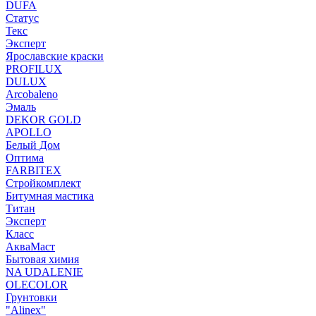
DUFA
Статус
Текс
Эксперт
Ярославские краски
PROFILUX
DULUX
Arcobaleno
Эмаль
DEKOR GOLD
APOLLO
Белый Дом
Оптима
FARBITEX
Стройкомплект
Битумная мастика
Титан
Эксперт
Класс
АкваМаст
Бытовая химия
NA UDALENIE
OLECOLOR
Грунтовки
"Alinex"