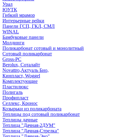
Урал
ЮУТК
Гибкий мрамор
Интерьерные рейки
Панели ГСП, ГКЛ, СМЛ
WINAL
Бамбуковые панели
Молдинги
Поликарбонат сотовый и монолитный
Сотовый поликарбонат
Gross-PC
Berolux, Соталайт
Novattro,Актуаль Био,
Кинпласт, Woggel
Комплектующие
Пластилюкс
Полигаль
Профипласт
Селлекс, Кронос
Козырьки из поликарбоната
Теплицы под сотовый поликарбонат
Теплицы дачные
Теплица "Дачная-2ДУМ"
Теплица "Дачная-Стрелка"
Теплица "Дачная-Эко"