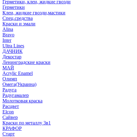
Герметики, клеи, жидкие гвозди
Герметики
Клеи, жидкие гвозди,мастики
Спец.средства
Краски и эмали
Alina
Bravo
Inter
Ultra Lines
ДАЧНИК
Декостар
Ленинградские краски
МАЙ
Acrylic Enamel
Олимп
Омега(Украина)
Радуга
Радугамалер
Молотковая краска
Расцвет
Elcon
Сайвер
Краски по металлу 3в1
КРАФОР
Старт