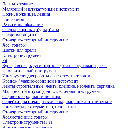
Ленты клеящие
Малярный и штукатурный инструмент
Ножи, ножницы, лезвия
Пистолеты
Резка и шлифование
Сверла, коронки, буры, биты
Средства защиты
Столярно-слесарный инструмент
Хоз. товары
Щетки для дрели
Электроинструмент
Fit
Буры, сверла, круги отрезные, пилы круговые, фрезы
Измерительный инструмент
Инструмент для работы с кафелем и стеклом
Крепеж / ударно-забивной инструмент
Ленты строительные, ленты клейкие, изолента, серпянка
Малярный и штукатурно-отделочный инструмент
Садово-огородный инвентарь
Скребки для стекол, ножи складные, ножи технические
Пистолеты для герметика, пены, клея
Столярно-слесарный инструмент
Хозяйственные товары
Электроинструменты FIT
Ящики для инструментов