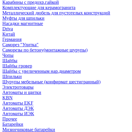
Карабины с предохр.гайкой
Комплектующие для керамогранита
Металлический дюбель для пустотелых конструкций
Муфты для шпильки
Насадки магнитные
Driva
Китай
Германия
Саморез "Улитка"
Саморезы по бетону(монтажные шурупы)
Чопы
Шайбы
Шайбы гровер
Шайбы с увеличенным нар.диаметром
Шпильки
Шурупы мебельные (конфирмат шестигранный)
Электротовары
Автоматы и щитки
KBN
Автоматы EKF
Автоматы ДЭК
Автоматы ИЭК
Прочее
Батарейки
Мизинчиковые батарейки