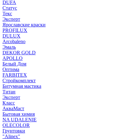
DUFA
Статус
Текс
Эксперт
Ярославские краски
PROFILUX
DULUX
Arcobaleno
Эмаль
DEKOR GOLD
APOLLO
Белый Дом
Оптима
FARBITEX
Стройкомплект
Битумная мастика
Титан
Эксперт
Класс
АкваМаст
Бытовая химия
NA UDALENIE
OLECOLOR
Грунтовки
"Alinex"