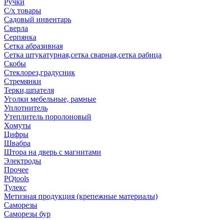
Ручки
С/х товары
Садовый инвентарь
Сверла
Серпянка
Сетка абразивная
Сетка штукатурная,сетка сварная,сетка рабица
Скобы
Стеклорез,градусник
Стремянки
Терки,шпателя
Уголки мебельные, рамные
Уплотнитель
Утеплитель поролоновый
Хомуты
Цифры
Швабра
Штора на дверь с магнитами
Электроды
Прочее
PQtools
Тулекс
Метизная продукция (крепежные материалы)
Саморезы
Саморезы бур