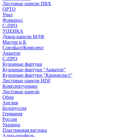
Листовые панели ПВХ
ОРТО
Урал
Форкросс
С-ПРО
УЦЕНКА
Декор-панели МДФ
Мастер и К
СоюзБалтКомплект
Акватон
С-ПРО
Кухонные фартуки
Кухонные фартуки "Акватон"
Кухонные фартуки "Кронапласт"
Листовые панели HDF
Комплектующие
Листовые панели
Обои
Англия
Белоруссия
Германия
Россия
Украина
Пластиковая вагонка
Альта-профиль