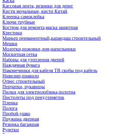
Каска
Кассовая лента, резинки для денег
Кисти мочальные, кисти Китай
Клеенка самоклейка
Ключи трубные
Костюм для ремонта,маска защитная
Крестики
Маркер перманентный,карандаш строительный
Мешки
Молотки,ножовки,лом,напильники
Москитная сетка
Наборы для утепления дверей
Наждачная бумага
Наконечники для кабеля ТВ скобы под кабель
Нивелир,правило
Отвес строительный
Перчатки, рукавицы
Пилки для электролобзика,полотна
Пистолеты под пену,герметик
Пленка
Полога
Пробой-ушко
Пружина дверная
Резинка багажная
Рулетки