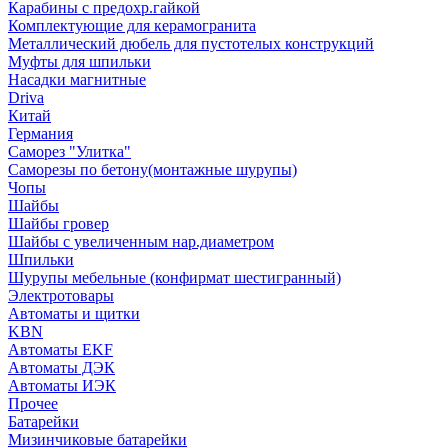
Карабины с предохр.гайкой
Комплектующие для керамогранита
Металлический дюбель для пустотелых конструкций
Муфты для шпильки
Насадки магнитные
Driva
Китай
Германия
Саморез "Улитка"
Саморезы по бетону(монтажные шурупы)
Чопы
Шайбы
Шайбы гровер
Шайбы с увеличенным нар.диаметром
Шпильки
Шурупы мебельные (конфирмат шестигранный)
Электротовары
Автоматы и щитки
KBN
Автоматы EKF
Автоматы ДЭК
Автоматы ИЭК
Прочее
Батарейки
Мизинчиковые батарейки