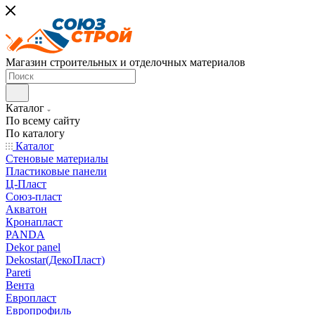
Магазин строительных и отделочных материалов
Каталог
По всему сайту
По каталогу
Каталог
Стеновые материалы
Пластиковые панели
Ц-Пласт
Союз-пласт
Акватон
Кронапласт
PANDA
Dekor panel
Dekostar(ДекоПласт)
Pareti
Вента
Европласт
Европрофиль