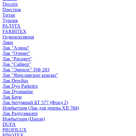
Decorix
Престиж
Титан
Турция
РАДУГА
FARBITEX
Гидроизоляция
Лаки
Лак "Алина"
Лак "Олимп"
Лак "Расцвет"
Лак "Сайвер"
Лак "Эмпилс" ПФ 283
Лак "Ярославские краски"
Лак Dewilux
Лак Dyo Parketex
Лак Dyomarine
Лак Баум
Лак битумный БТ 577 (Фонд 2)
Новбытхим (Лак для дерева ХВ 784)
Лак Радугамалер
Новбытхим (Цапон)
DUFA
PROFILUX
PINOTEX