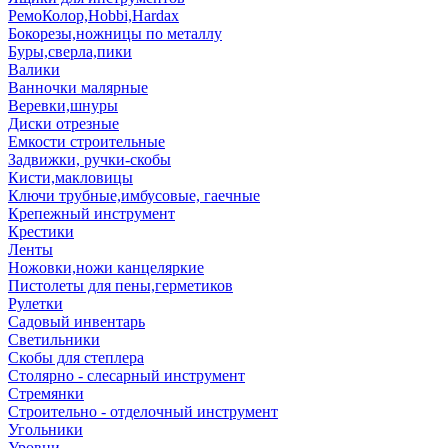
РемоКолор,Hobbi,Hardax
Бокорезы,ножницы по металлу
Буры,сверла,пики
Валики
Ванночки малярные
Веревки,шнуры
Диски отрезные
Емкости строительные
Задвижки, ручки-скобы
Кисти,макловицы
Ключи трубные,имбусовые, гаечные
Крепежный инструмент
Крестики
Ленты
Ножовки,ножи канцеляркие
Пистолеты для пены,герметиков
Рулетки
Садовый инвентарь
Светильники
Скобы для степлера
Столярно - слесарный инструмент
Стремянки
Строительно - отделочный инструмент
Угольники
Уровни