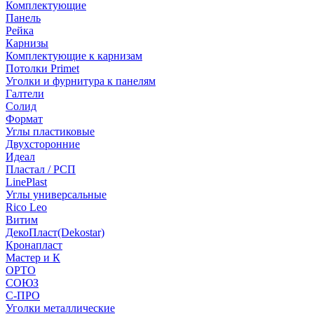
Комплектующие
Панель
Рейка
Карнизы
Комплектующие к карнизам
Потолки Primet
Уголки и фурнитура к панелям
Галтели
Солид
Формат
Углы пластиковые
Двухсторонние
Идеал
Пластал / РСП
LinePlast
Углы универсальные
Rico Leo
Витим
ДекоПласт(Dekostar)
Кронапласт
Мастер и К
ОРТО
СОЮЗ
С-ПРО
Уголки металлические