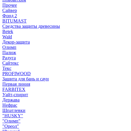
Прочее
Сайвер
Фонд 2
BITUMAST
Средства защиты древесины
Betek
Wald
Декор-защита
Олимп
Палиж
Радуга
Сайтекс
Текс
PROFIWOOD
Защита для бань и саун
Первая линия
FARBITEX
Уайт-спирит
Держава
Нефрас
Шпатлевки
"HUSKY"
"Олимп"
"Ореол"