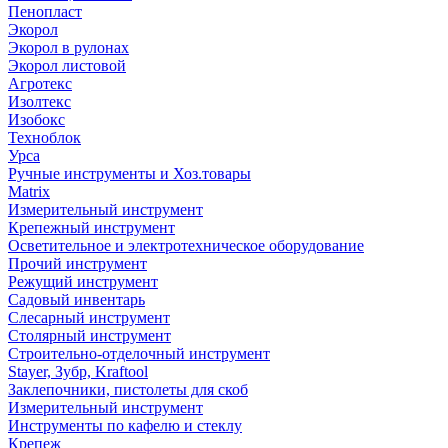
Пенопласт
Экорол
Экорол в рулонах
Экорол листовой
Агротекс
Изолтекс
Изобокс
Техноблок
Урса
Ручные инструменты и Хоз.товары
Matrix
Измерительный инструмент
Крепежный инструмент
Осветительное и электротехническое оборудование
Прочий инструмент
Режущий инструмент
Садовый инвентарь
Слесарный инструмент
Столярный инструмент
Строительно-отделочный инструмент
Stayer, Зубр, Kraftool
Заклепочники, пистолеты для скоб
Измерительный инструмент
Инструменты по кафелю и стеклу
Крепеж