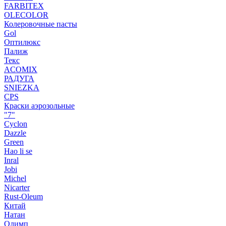
FARBITEX
OLECOLOR
Колеровочные пасты
Gol
Оптилюкс
Палиж
Текс
ACOMIX
РАДУГА
SNIEZKA
CPS
Краски аэрозольные
"7"
Cyclon
Dazzle
Green
Hao li se
Inral
Jobi
Michel
Nicarter
Rust-Oleum
Китай
Натан
Олимп