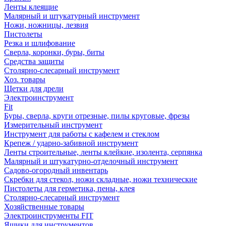
Ленты клеящие
Малярный и штукатурный инструмент
Ножи, ножницы, лезвия
Пистолеты
Резка и шлифование
Сверла, коронки, буры, биты
Средства защиты
Столярно-слесарный инструмент
Хоз. товары
Щетки для дрели
Электроинструмент
Fit
Буры, сверла, круги отрезные, пилы круговые, фрезы
Измерительный инструмент
Инструмент для работы с кафелем и стеклом
Крепеж / ударно-забивной инструмент
Ленты строительные, ленты клейкие, изолента, серпянка
Малярный и штукатурно-отделочный инструмент
Садово-огородный инвентарь
Скребки для стекол, ножи складные, ножи технические
Пистолеты для герметика, пены, клея
Столярно-слесарный инструмент
Хозяйственные товары
Электроинструменты FIT
Ящики для инструментов