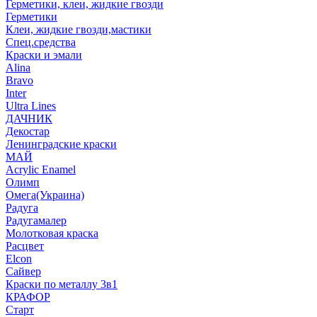
Герметики, клеи, жидкие гвозди
Герметики
Клеи, жидкие гвозди,мастики
Спец.средства
Краски и эмали
Alina
Bravo
Inter
Ultra Lines
ДАЧНИК
Декостар
Ленинградские краски
МАЙ
Acrylic Enamel
Олимп
Омега(Украина)
Радуга
Радугамалер
Молотковая краска
Расцвет
Elcon
Сайвер
Краски по металлу 3в1
КРАФОР
Старт