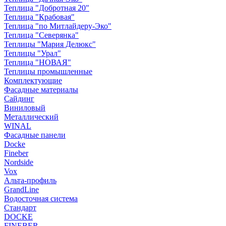
Теплица "Добротная 20"
Теплица "Крабовая"
Теплица "по Митлайдеру-Эко"
Теплица "Северянка"
Теплицы "Мария Делюкс"
Теплицы "Урал"
Теплица "НОВАЯ"
Теплицы промышленные
Комплектующие
Фасадные материалы
Сайдинг
Виниловый
Металлический
WINAL
Фасадные панели
Docke
Fineber
Nordside
Vox
Альта-профиль
GrandLine
Водосточная система
Стандарт
DOCKE
FINEBER