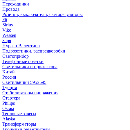
Переходники
Провода
Розетки, выключатели, светорегуляторы
Fit
Sirius
Viko
Wessen
Заря
Нурсан,Валентина
Подрозетники, распредкоробки
Светоприбор
Телефонные розетки
Светильники и прожектора
Китай
Россия
Светильники 595х595
Турция
Стабилизаторы напряжения
Стартера
Philips
Оsrам
Тепловые завесы
Alaska
Трансформаторы
Тройники,разветвители