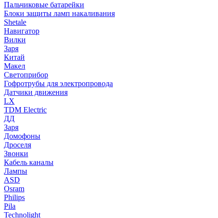
Пальчиковые батарейки
Блоки защиты ламп накаливания
Shetale
Навигатор
Вилки
Заря
Китай
Макел
Светоприбор
Гофротрубы для электропровода
Датчики движения
LX
TDM Electric
ДД
Заря
Домофоны
Дроселя
Звонки
Кабель каналы
Лампы
ASD
Osram
Philips
Pila
Technolight