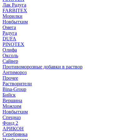
Лак Радуга
FARBITEX
Морилки
Новбытхим
Омега
Радуга
DUFA
PINOTEX
Олифа
Оксоль
Сайвер
Противоморозные добавки в раствор
Антимороз
Прочее
Растворители
Bina-Group
Бийск
Вершина
Можхим
Новбытхим
Спецназ
Фонд 2
АРИКОН
Серебрянка
Новбытхим