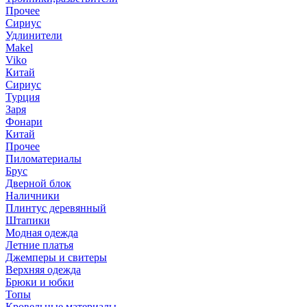
Прочее
Сириус
Удлинители
Makel
Viko
Китай
Сириус
Турция
Заря
Фонари
Китай
Прочее
Пиломатериалы
Брус
Дверной блок
Наличники
Плинтус деревянный
Штапики
Модная одежда
Летние платья
Джемперы и свитеры
Верхняя одежда
Брюки и юбки
Топы
Кровельные материалы