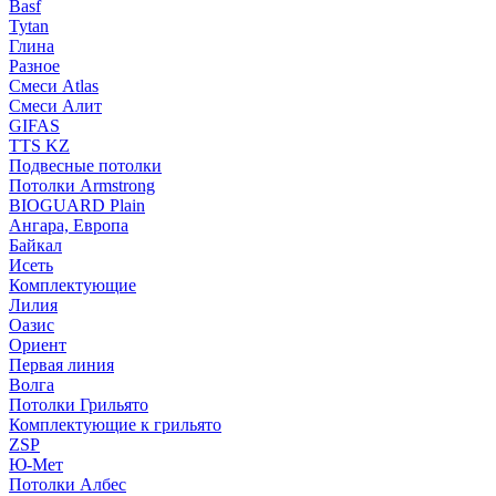
Basf
Tytan
Глина
Разное
Смеси Atlas
Смеси Алит
GIFAS
TTS KZ
Подвесные потолки
Потолки Armstrong
BIOGUARD Plain
Ангара, Европа
Байкал
Исеть
Комплектующие
Лилия
Оазис
Ориент
Первая линия
Волга
Потолки Грильято
Комплектующие к грильято
ZSP
Ю-Мет
Потолки Албес