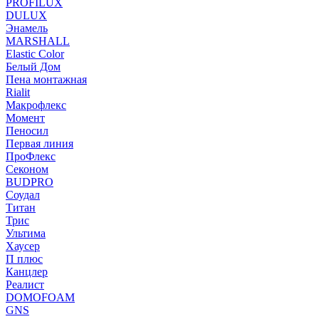
PROFILUX
DULUX
Энамель
MARSHALL
Elastic Color
Белый Дом
Пена монтажная
Rialit
Макрофлекс
Момент
Пеносил
Первая линия
ПроФлекс
Секоном
BUDPRO
Соудал
Титан
Трис
Ультима
Хаусер
П плюс
Канцлер
Реалист
DOMOFOAM
GNS