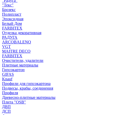
"Радуга"
"Текс"
Брозекс
Полипласт
Эпоксидная
Белый Дом
FARBITEX
Отделка декоративная
РАДУГА
ARCOBALENO
VGT
MAITRE DECO
FARBITEX
Очистители, удалители
Плитные материалы
Гипсокартон
GIFAS
Knauf
Профили для гипсокартона
Подвесы, крабы, соединения
Профиля
Древесно-плитные материалы
Плита "OSB"
ДВП
ДСП