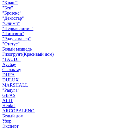
"Knauf"
"Бек"
"Брозекс"
"Декостар"
"Олимп"
"Первая линия"
"Пингвин"
"Радугамалер"
"Статус"
Белый медведь
Гизогрунт(Красивый дом)
"TAUDI"
Аусбау
Сылактау
DUFA
DULUX
MARSHALL
"Радуга"
GIFAS
ALIT
Henkel
ARCOBALENO
Белый дом
Узор
Эксперт