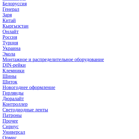
Белоруссия
Генерал
Заря
Китай
Кыргызстан
Онлайт
Россия
Турция
Украина
Экола
Монтажное и распределительное оборудование
DIN-рейки
Клемники
Шины
Щиток
Новогоднее оформление
Гирлянды
Дюралайт
Контроллер
Светодиодные ленты
Патроны
Прочее
Сириус
Универсал
Ормис