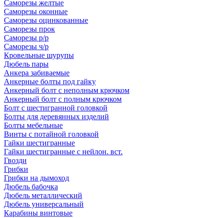
Саморезы желтые
Саморезы оконные
Саморезы оцинкованные
Саморезы прок
Саморезы р/р
Саморезы ч/р
Кровельные шурупы
Дюбель пары
Анкера забиваемые
Анкерные болты под гайку
Анкерный болт с неполным крючком
Анкерный болт с полным крючком
Болт с шестигранной головкой
Болты для деревянных изделий
Болты мебельные
Винты с потайной головкой
Гайки шестигранные
Гайки шестигранные с нейлон. вст.
Гвозди
Грибки
Грибки на дымоход
Дюбель бабочка
Дюбель металлический
Дюбель универсальный
Карабины винтовые