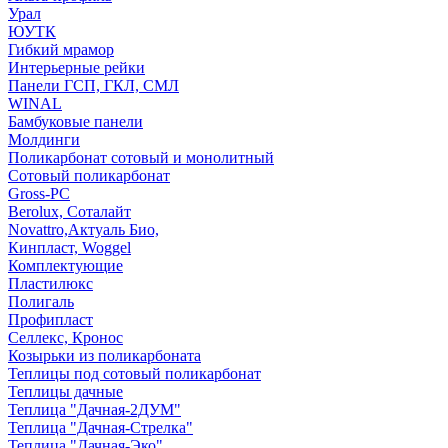
Урал
ЮУТК
Гибкий мрамор
Интерьерные рейки
Панели ГСП, ГКЛ, СМЛ
WINAL
Бамбуковые панели
Молдинги
Поликарбонат сотовый и монолитный
Сотовый поликарбонат
Gross-PC
Berolux, Соталайт
Novattro,Актуаль Био,
Кинпласт, Woggel
Комплектующие
Пластилюкс
Полигаль
Профипласт
Селлекс, Кронос
Козырьки из поликарбоната
Теплицы под сотовый поликарбонат
Теплицы дачные
Теплица "Дачная-2ДУМ"
Теплица "Дачная-Стрелка"
Теплица "Дачная-Эко"