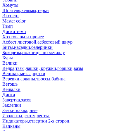
Хомуты
Шпателя,кельмы,терки
Эксперт
Master color
Тэмп
Диски темп
Хоз.товары и прочее
Асбест листовой,асбестовый шнур
Биты,насадки,балеринки
Бокорезы,ножницы по металлу
Буры
Валики
Ведра,тазы,чашки, кружки,горшки,вазы
Веники, метла,щетки
Веревки,арканы,троссы,бабина
Ветошь
Вешалки
Диски
Завертка,засов
Заклепки
Замки накладные
Изоленты ,скотч,ленты.
Индикаторы,отвертки 2-х сторон.
Капканы