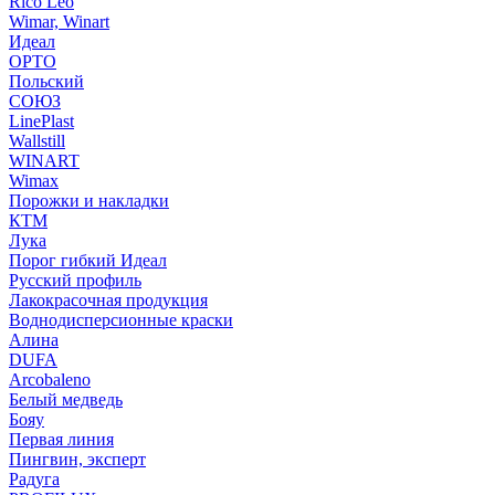
Rico Leo
Wimar, Winart
Идеал
ОРТО
Польский
СОЮЗ
LinePlast
Wallstill
WINART
Wimax
Порожки и накладки
КТМ
Лука
Порог гибкий Идеал
Русский профиль
Лакокрасочная продукция
Воднодисперсионные краски
Алина
DUFA
Arcobaleno
Белый медведь
Бояу
Первая линия
Пингвин, эксперт
Радуга