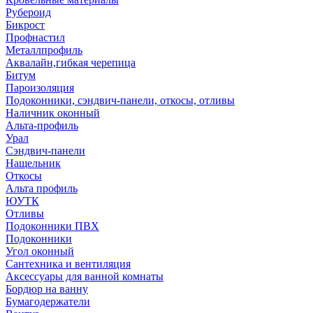
Рубероид
Бикрост
Профнастил
Металлпрофиль
Аквалайн,гибкая черепица
Битум
Пароизоляция
Подоконники, сэндвич-панели, откосы, отливы
Наличник оконный
Альта-профиль
Урал
Сэндвич-панели
Нащельник
Откосы
Альта профиль
ЮУТК
Отливы
Подоконники ПВХ
Подоконники
Угол оконный
Сантехника и вентиляция
Аксессуары для ванной комнаты
Бордюр на ванну
Бумагодержатели