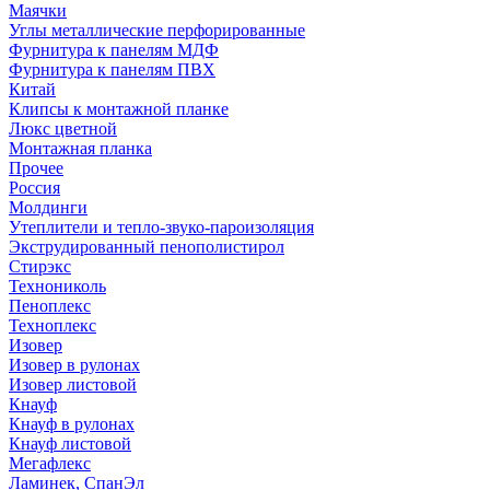
Маячки
Углы металлические перфорированные
Фурнитура к панелям МДФ
Фурнитура к панелям ПВХ
Китай
Клипсы к монтажной планке
Люкс цветной
Монтажная планка
Прочее
Россия
Молдинги
Утеплители и тепло-звуко-пароизоляция
Экструдированный пенополистирол
Стирэкс
Технониколь
Пеноплекс
Техноплекс
Изовер
Изовер в рулонах
Изовер листовой
Кнауф
Кнауф в рулонах
Кнауф листовой
Мегафлекс
Ламинек, СпанЭл