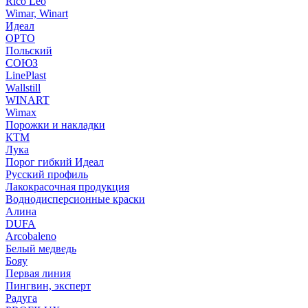
Rico Leo
Wimar, Winart
Идеал
ОРТО
Польский
СОЮЗ
LinePlast
Wallstill
WINART
Wimax
Порожки и накладки
КТМ
Лука
Порог гибкий Идеал
Русский профиль
Лакокрасочная продукция
Воднодисперсионные краски
Алина
DUFA
Arcobaleno
Белый медведь
Бояу
Первая линия
Пингвин, эксперт
Радуга