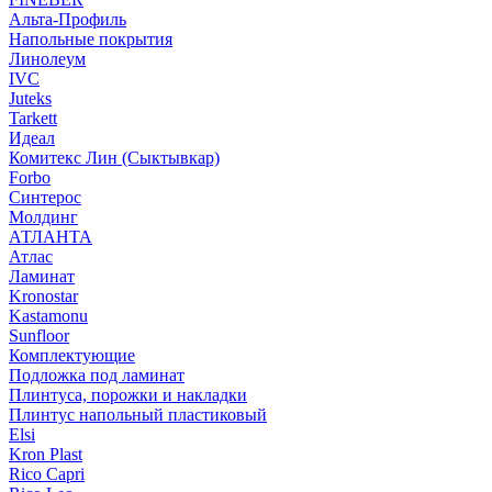
Альта-Профиль
Напольные покрытия
Линолеум
IVC
Juteks
Tarkett
Идеал
Комитекс Лин (Сыктывкар)
Forbo
Синтерос
Молдинг
АТЛАНТА
Атлас
Ламинат
Kronostar
Kastamonu
Sunfloor
Комплектующие
Подложка под ламинат
Плинтуса, порожки и накладки
Плинтус напольный пластиковый
Elsi
Kron Plast
Rico Capri