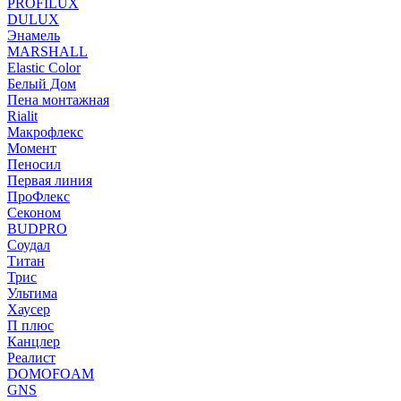
PROFILUX
DULUX
Энамель
MARSHALL
Elastic Color
Белый Дом
Пена монтажная
Rialit
Макрофлекс
Момент
Пеносил
Первая линия
ПроФлекс
Секоном
BUDPRO
Соудал
Титан
Трис
Ультима
Хаусер
П плюс
Канцлер
Реалист
DOMOFOAM
GNS