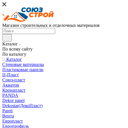
Магазин строительных и отделочных материалов
Каталог
По всему сайту
По каталогу
Каталог
Стеновые материалы
Пластиковые панели
Ц-Пласт
Союз-пласт
Акватон
Кронапласт
PANDA
Dekor panel
Dekostar(ДекоПласт)
Pareti
Вента
Европласт
Европрофиль