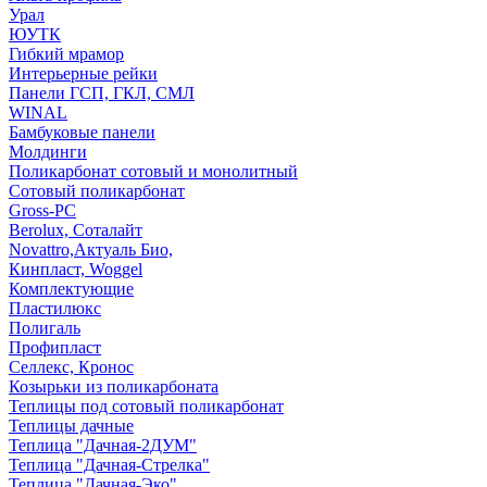
Урал
ЮУТК
Гибкий мрамор
Интерьерные рейки
Панели ГСП, ГКЛ, СМЛ
WINAL
Бамбуковые панели
Молдинги
Поликарбонат сотовый и монолитный
Сотовый поликарбонат
Gross-PC
Berolux, Соталайт
Novattro,Актуаль Био,
Кинпласт, Woggel
Комплектующие
Пластилюкс
Полигаль
Профипласт
Селлекс, Кронос
Козырьки из поликарбоната
Теплицы под сотовый поликарбонат
Теплицы дачные
Теплица "Дачная-2ДУМ"
Теплица "Дачная-Стрелка"
Теплица "Дачная-Эко"