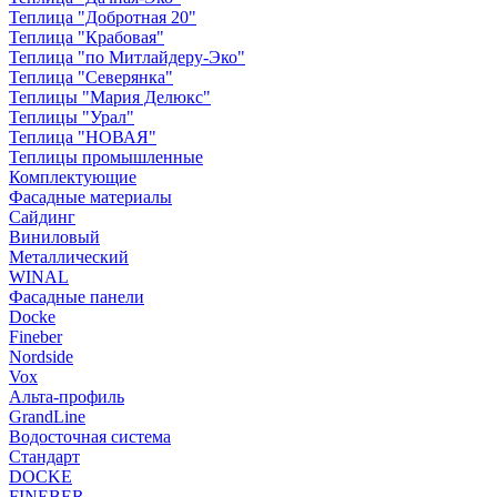
Теплица "Добротная 20"
Теплица "Крабовая"
Теплица "по Митлайдеру-Эко"
Теплица "Северянка"
Теплицы "Мария Делюкс"
Теплицы "Урал"
Теплица "НОВАЯ"
Теплицы промышленные
Комплектующие
Фасадные материалы
Сайдинг
Виниловый
Металлический
WINAL
Фасадные панели
Docke
Fineber
Nordside
Vox
Альта-профиль
GrandLine
Водосточная система
Стандарт
DOCKE
FINEBER