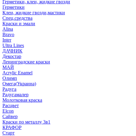
Герметики, клеи, жидкие гвозди
Герметики
Клеи, жидкие гвозди,мастики
Спец.средства
Краски и эмали
Alina
Bravo
Inter
Ultra Lines
ДАЧНИК
Декостар
Ленинградские краски
МАЙ
Acrylic Enamel
Олимп
Омега(Украина)
Радуга
Радугамалер
Молотковая краска
Расцвет
Elcon
Сайвер
Краски по металлу 3в1
КРАФОР
Старт