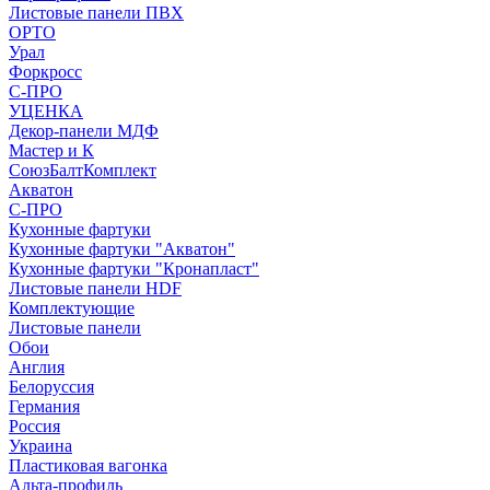
Листовые панели ПВХ
ОРТО
Урал
Форкросс
С-ПРО
УЦЕНКА
Декор-панели МДФ
Мастер и К
СоюзБалтКомплект
Акватон
С-ПРО
Кухонные фартуки
Кухонные фартуки "Акватон"
Кухонные фартуки "Кронапласт"
Листовые панели HDF
Комплектующие
Листовые панели
Обои
Англия
Белоруссия
Германия
Россия
Украина
Пластиковая вагонка
Альта-профиль