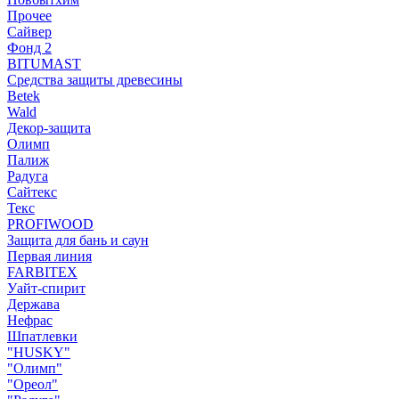
Прочее
Сайвер
Фонд 2
BITUMAST
Средства защиты древесины
Betek
Wald
Декор-защита
Олимп
Палиж
Радуга
Сайтекс
Текс
PROFIWOOD
Защита для бань и саун
Первая линия
FARBITEX
Уайт-спирит
Держава
Нефрас
Шпатлевки
"HUSKY"
"Олимп"
"Ореол"