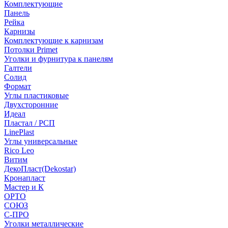
Комплектующие
Панель
Рейка
Карнизы
Комплектующие к карнизам
Потолки Primet
Уголки и фурнитура к панелям
Галтели
Солид
Формат
Углы пластиковые
Двухсторонние
Идеал
Пластал / РСП
LinePlast
Углы универсальные
Rico Leo
Витим
ДекоПласт(Dekostar)
Кронапласт
Мастер и К
ОРТО
СОЮЗ
С-ПРО
Уголки металлические