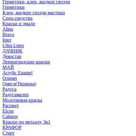
Герметики, клеи, жидкие гвозди
Герметики
Клеи, жидкие гвозди,мастики
Спец.средства
Краски и эмали
Alina
Bravo
Inter
Ultra Lines
ДАЧНИК
Декостар
Ленинградские краски
МАЙ
Acrylic Enamel
Олимп
Омега(Украина)
Радуга
Радугамалер
Молотковая краска
Расцвет
Elcon
Сайвер
Краски по металлу 3в1
КРАФОР
Старт