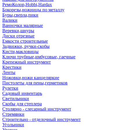
РемоКолор,Hobbi,Hardax
Бокорезы,ножницы по металлу
Буры,сверла,пики
Валики
Ванночки малярные
Веревки,шнуры
Диски отрезные
Емкости строительные
Задвижки, ручки-скобы
Кисти,макловицы
Ключи трубные,имбусовые, гаечные
Крепежный инструмент
Крестики
Ленты
Ножовки,ножи канцеляркие
Пистолеты для пены,герметиков
Рулетки
Садовый инвентарь
Светильники
Скобы для степлера
Столярно - слесарный инструмент
Стремянки
Строительно - отделочный инструмент
Угольники
Уровни