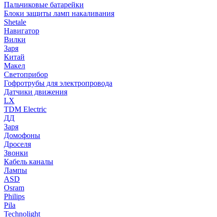
Пальчиковые батарейки
Блоки защиты ламп накаливания
Shetale
Навигатор
Вилки
Заря
Китай
Макел
Светоприбор
Гофротрубы для электропровода
Датчики движения
LX
TDM Electric
ДД
Заря
Домофоны
Дроселя
Звонки
Кабель каналы
Лампы
ASD
Osram
Philips
Pila
Technolight