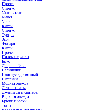
Прочее
Сириус
Удлинители
Makel
Viko
Китай
Сириус
Турция
Заря
Фонари
Китай
Прочее
Пиломатериалы
Брус
Дверной блок
Наличники
Плинтус деревянный
Штапики
Модная одежда
Летние платья
Джемперы и свитеры
Верхняя одежда
Брюки и юбки
Топы
Кровельные материалы