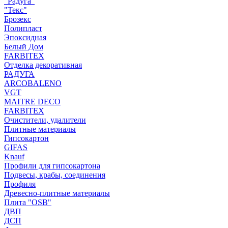
"Радуга"
"Текс"
Брозекс
Полипласт
Эпоксидная
Белый Дом
FARBITEX
Отделка декоративная
РАДУГА
ARCOBALENO
VGT
MAITRE DECO
FARBITEX
Очистители, удалители
Плитные материалы
Гипсокартон
GIFAS
Knauf
Профили для гипсокартона
Подвесы, крабы, соединения
Профиля
Древесно-плитные материалы
Плита "OSB"
ДВП
ДСП