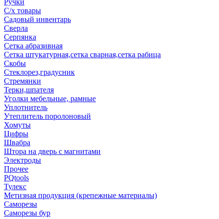
Ручки
С/х товары
Садовый инвентарь
Сверла
Серпянка
Сетка абразивная
Сетка штукатурная,сетка сварная,сетка рабица
Скобы
Стеклорез,градусник
Стремянки
Терки,шпателя
Уголки мебельные, рамные
Уплотнитель
Утеплитель поролоновый
Хомуты
Цифры
Швабра
Штора на дверь с магнитами
Электроды
Прочее
PQtools
Тулекс
Метизная продукция (крепежные материалы)
Саморезы
Саморезы бур