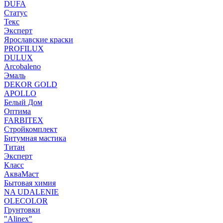
DUFA
Статус
Текс
Эксперт
Ярославские краски
PROFILUX
DULUX
Arcobaleno
Эмаль
DEKOR GOLD
APOLLO
Белый Дом
Оптима
FARBITEX
Стройкомплект
Битумная мастика
Титан
Эксперт
Класс
АкваМаст
Бытовая химия
NA UDALENIE
OLECOLOR
Грунтовки
"Alinex"