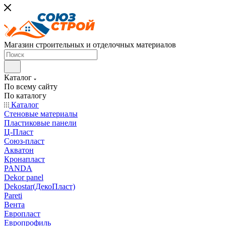
Магазин строительных и отделочных материалов
Каталог
По всему сайту
По каталогу
Каталог
Стеновые материалы
Пластиковые панели
Ц-Пласт
Союз-пласт
Акватон
Кронапласт
PANDA
Dekor panel
Dekostar(ДекоПласт)
Pareti
Вента
Европласт
Европрофиль