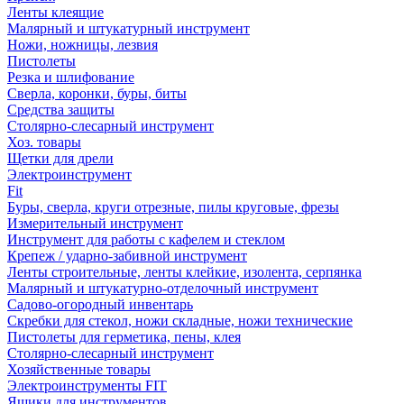
Ленты клеящие
Малярный и штукатурный инструмент
Ножи, ножницы, лезвия
Пистолеты
Резка и шлифование
Сверла, коронки, буры, биты
Средства защиты
Столярно-слесарный инструмент
Хоз. товары
Щетки для дрели
Электроинструмент
Fit
Буры, сверла, круги отрезные, пилы круговые, фрезы
Измерительный инструмент
Инструмент для работы с кафелем и стеклом
Крепеж / ударно-забивной инструмент
Ленты строительные, ленты клейкие, изолента, серпянка
Малярный и штукатурно-отделочный инструмент
Садово-огородный инвентарь
Скребки для стекол, ножи складные, ножи технические
Пистолеты для герметика, пены, клея
Столярно-слесарный инструмент
Хозяйственные товары
Электроинструменты FIT
Ящики для инструментов