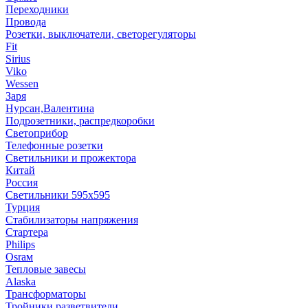
Переходники
Провода
Розетки, выключатели, светорегуляторы
Fit
Sirius
Viko
Wessen
Заря
Нурсан,Валентина
Подрозетники, распредкоробки
Светоприбор
Телефонные розетки
Светильники и прожектора
Китай
Россия
Светильники 595х595
Турция
Стабилизаторы напряжения
Стартера
Philips
Оsrам
Тепловые завесы
Alaska
Трансформаторы
Тройники,разветвители