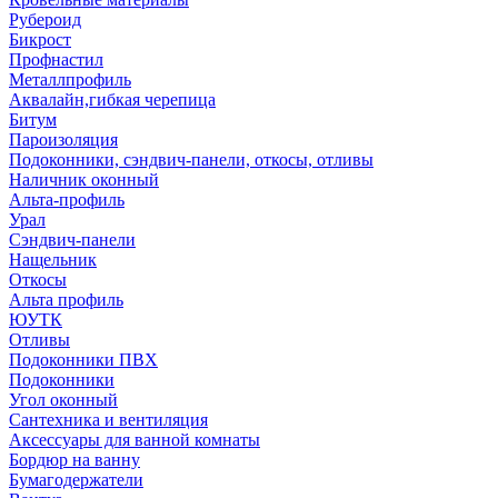
Рубероид
Бикрост
Профнастил
Металлпрофиль
Аквалайн,гибкая черепица
Битум
Пароизоляция
Подоконники, сэндвич-панели, откосы, отливы
Наличник оконный
Альта-профиль
Урал
Сэндвич-панели
Нащельник
Откосы
Альта профиль
ЮУТК
Отливы
Подоконники ПВХ
Подоконники
Угол оконный
Сантехника и вентиляция
Аксессуары для ванной комнаты
Бордюр на ванну
Бумагодержатели