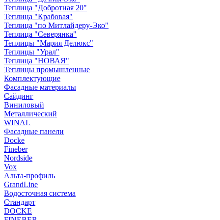
Теплица "Добротная 20"
Теплица "Крабовая"
Теплица "по Митлайдеру-Эко"
Теплица "Северянка"
Теплицы "Мария Делюкс"
Теплицы "Урал"
Теплица "НОВАЯ"
Теплицы промышленные
Комплектующие
Фасадные материалы
Сайдинг
Виниловый
Металлический
WINAL
Фасадные панели
Docke
Fineber
Nordside
Vox
Альта-профиль
GrandLine
Водосточная система
Стандарт
DOCKE
FINEBER