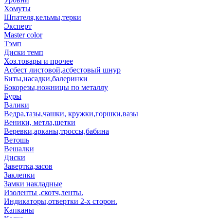
Хомуты
Шпателя,кельмы,терки
Эксперт
Master color
Тэмп
Диски темп
Хоз.товары и прочее
Асбест листовой,асбестовый шнур
Биты,насадки,балеринки
Бокорезы,ножницы по металлу
Буры
Валики
Ведра,тазы,чашки, кружки,горшки,вазы
Веники, метла,щетки
Веревки,арканы,троссы,бабина
Ветошь
Вешалки
Диски
Завертка,засов
Заклепки
Замки накладные
Изоленты ,скотч,ленты.
Индикаторы,отвертки 2-х сторон.
Капканы