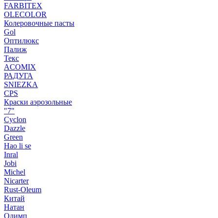
FARBITEX
OLECOLOR
Колеровочные пасты
Gol
Оптилюкс
Палиж
Текс
ACOMIX
РАДУГА
SNIEZKA
CPS
Краски аэрозольные
"7"
Cyclon
Dazzle
Green
Hao li se
Inral
Jobi
Michel
Nicarter
Rust-Oleum
Китай
Натан
Олимп