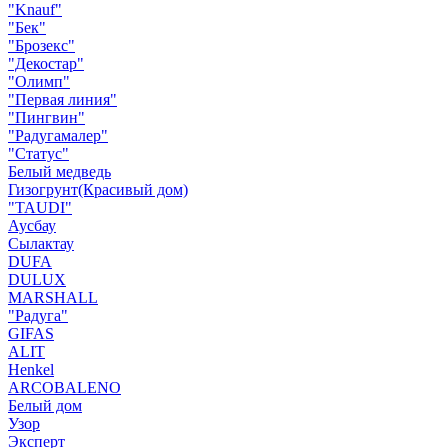
"Knauf"
"Бек"
"Брозекс"
"Декостар"
"Олимп"
"Первая линия"
"Пингвин"
"Радугамалер"
"Статус"
Белый медведь
Гизогрунт(Красивый дом)
"TAUDI"
Аусбау
Сылактау
DUFA
DULUX
MARSHALL
"Радуга"
GIFAS
ALIT
Henkel
ARCOBALENO
Белый дом
Узор
Эксперт