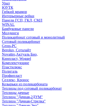
Урал
ЮУТК
Гибкий мрамор
Интерьерные рейки
Панели ГСП, ГКЛ, СМЛ
WINAL
Бамбуковые панели
Молдинги
Поликарбонат сотовый и монолитный
Сотовый поликарбонат
Gross-PC
Berolux, Соталайт
Novattro,Актуаль Био,
Кинпласт, Woggel
Комплектующие
Пластилюкс
Полигаль
Профипласт
Селлекс, Кронос
Козырьки из поликарбоната
Теплицы под сотовый поликарбонат
Теплицы дачные
Теплица "Дачная-2ДУМ"
Теплица "Дачная-Стрелка"
Теплица "Дачная-Эко"