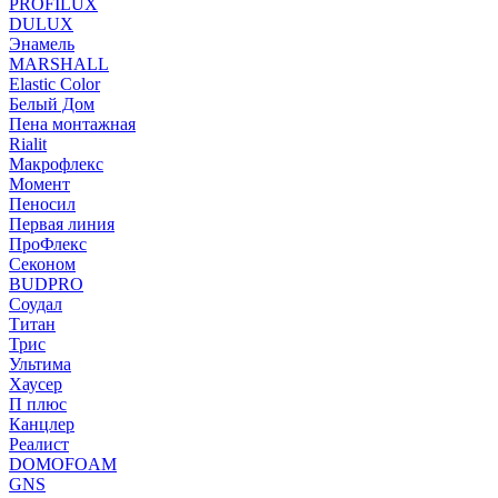
PROFILUX
DULUX
Энамель
MARSHALL
Elastic Color
Белый Дом
Пена монтажная
Rialit
Макрофлекс
Момент
Пеносил
Первая линия
ПроФлекс
Секоном
BUDPRO
Соудал
Титан
Трис
Ультима
Хаусер
П плюс
Канцлер
Реалист
DOMOFOAM
GNS