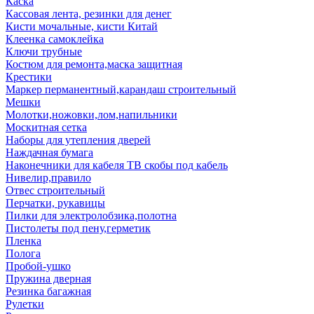
Каска
Кассовая лента, резинки для денег
Кисти мочальные, кисти Китай
Клеенка самоклейка
Ключи трубные
Костюм для ремонта,маска защитная
Крестики
Маркер перманентный,карандаш строительный
Мешки
Молотки,ножовки,лом,напильники
Москитная сетка
Наборы для утепления дверей
Наждачная бумага
Наконечники для кабеля ТВ скобы под кабель
Нивелир,правило
Отвес строительный
Перчатки, рукавицы
Пилки для электролобзика,полотна
Пистолеты под пену,герметик
Пленка
Полога
Пробой-ушко
Пружина дверная
Резинка багажная
Рулетки