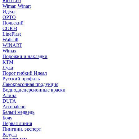
Rico Leo
Wimar, Winart
Идеал
ОРТО
Польский
СОЮЗ
LinePlast
Wallstill
WINART
Wimax
Порожки и накладки
КТМ
Лука
Порог гибкий Идеал
Русский профиль
Лакокрасочная продукция
Воднодисперсионные краски
Алина
DUFA
Arcobaleno
Белый медведь
Бояу
Первая линия
Пингвин, эксперт
Радуга