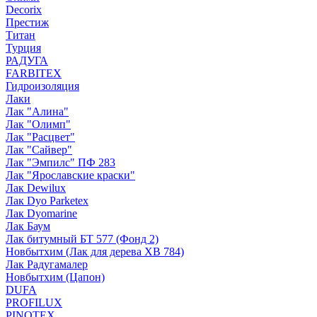
Decorix
Престиж
Титан
Турция
РАДУГА
FARBITEX
Гидроизоляция
Лаки
Лак "Алина"
Лак "Олимп"
Лак "Расцвет"
Лак "Сайвер"
Лак "Эмпилс" ПФ 283
Лак "Ярославские краски"
Лак Dewilux
Лак Dyo Parketex
Лак Dyomarine
Лак Баум
Лак битумный БТ 577 (Фонд 2)
Новбытхим (Лак для дерева ХВ 784)
Лак Радугамалер
Новбытхим (Цапон)
DUFA
PROFILUX
PINOTEX