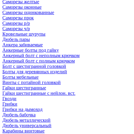
Саморезы желтые
Саморезы оконные
Саморезы оцинкованные
Саморезы прок
Саморезы р/р
Саморезы ч/р
Кровельные шурупы
Дюбель пары
Анкера забиваемые
Анкерные болты под гайку
Анкерный болт с неполным крючком
Анкерный болт с полным крючком
Болт с шестигранной головкой
Болты для деревянных изделий
Болты мебельные
Винты с потайной головкой
Гайки шестигранные
Гайки шестигранные с нейлон. вст.
Гвозди
Грибки
Грибки на дымоход
Дюбель бабочка
Дюбель металлический
Дюбель универсальный
Карабины винтовые