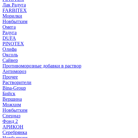
Лак Радуга
FARBITEX
Морилки
Новбытхим
Омега
Радуга
DUFA
PINOTEX
Олифа
Оксоль
Сайвер
Противоморозные добавки в раствор
Антимороз
Прочее
Растворители
Bina-Group
Бийск
Вершина
Можхим
Новбытхим
Спецназ
Фонд 2
АРИКОН
Серебрянка
Новбытхим