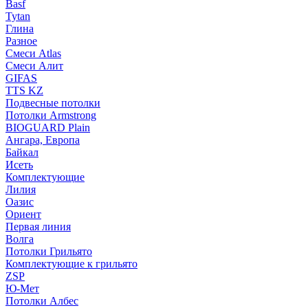
Basf
Tytan
Глина
Разное
Смеси Atlas
Смеси Алит
GIFAS
TTS KZ
Подвесные потолки
Потолки Armstrong
BIOGUARD Plain
Ангара, Европа
Байкал
Исеть
Комплектующие
Лилия
Оазис
Ориент
Первая линия
Волга
Потолки Грильято
Комплектующие к грильято
ZSP
Ю-Мет
Потолки Албес