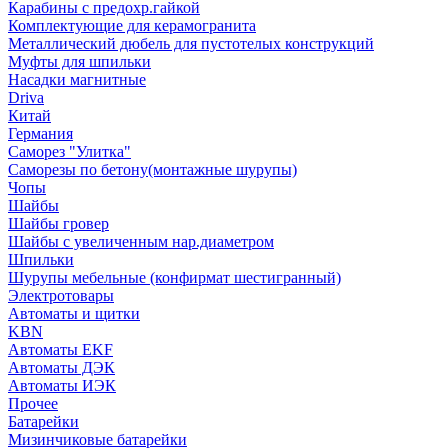
Карабины с предохр.гайкой
Комплектующие для керамогранита
Металлический дюбель для пустотелых конструкций
Муфты для шпильки
Насадки магнитные
Driva
Китай
Германия
Саморез "Улитка"
Саморезы по бетону(монтажные шурупы)
Чопы
Шайбы
Шайбы гровер
Шайбы с увеличенным нар.диаметром
Шпильки
Шурупы мебельные (конфирмат шестигранный)
Электротовары
Автоматы и щитки
KBN
Автоматы EKF
Автоматы ДЭК
Автоматы ИЭК
Прочее
Батарейки
Мизинчиковые батарейки