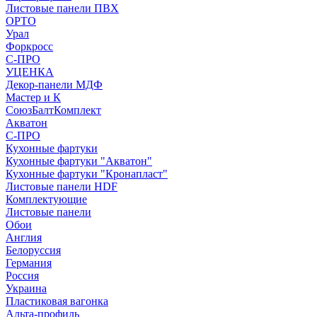
Листовые панели ПВХ
ОРТО
Урал
Форкросс
С-ПРО
УЦЕНКА
Декор-панели МДФ
Мастер и К
СоюзБалтКомплект
Акватон
С-ПРО
Кухонные фартуки
Кухонные фартуки "Акватон"
Кухонные фартуки "Кронапласт"
Листовые панели HDF
Комплектующие
Листовые панели
Обои
Англия
Белоруссия
Германия
Россия
Украина
Пластиковая вагонка
Альта-профиль