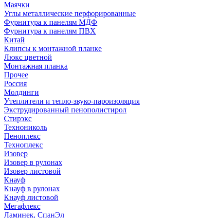
Маячки
Углы металлические перфорированные
Фурнитура к панелям МДФ
Фурнитура к панелям ПВХ
Китай
Клипсы к монтажной планке
Люкс цветной
Монтажная планка
Прочее
Россия
Молдинги
Утеплители и тепло-звуко-пароизоляция
Экструдированный пенополистирол
Стирэкс
Технониколь
Пеноплекс
Техноплекс
Изовер
Изовер в рулонах
Изовер листовой
Кнауф
Кнауф в рулонах
Кнауф листовой
Мегафлекс
Ламинек, СпанЭл