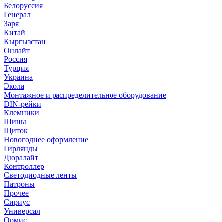
Белоруссия
Генерал
Заря
Китай
Кыргызстан
Онлайт
Россия
Турция
Украина
Экола
Монтажное и распределительное оборудование
DIN-рейки
Клемники
Шины
Щиток
Новогоднее оформление
Гирлянды
Дюралайт
Контроллер
Светодиодные ленты
Патроны
Прочее
Сириус
Универсал
Ормис