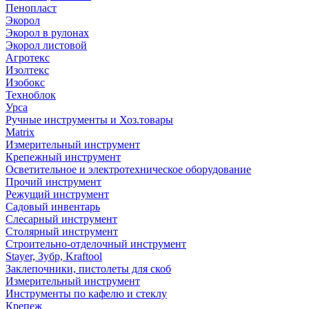
Пенопласт
Экорол
Экорол в рулонах
Экорол листовой
Агротекс
Изолтекс
Изобокс
Техноблок
Урса
Ручные инструменты и Хоз.товары
Matrix
Измерительный инструмент
Крепежный инструмент
Осветительное и электротехническое оборудование
Прочий инструмент
Режущий инструмент
Садовый инвентарь
Слесарный инструмент
Столярный инструмент
Строительно-отделочный инструмент
Stayer, Зубр, Kraftool
Заклепочники, пистолеты для скоб
Измерительный инструмент
Инструменты по кафелю и стеклу
Крепеж