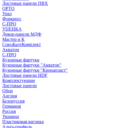
Листовые панели ПВХ
ОРТО
Урал
Форкросс
С-ПРО
УЦЕНКА
Декор-панели МДФ
Мастер и К
СоюзБалтКомплект
Акватон
С-ПРО
Кухонные фартуки
Кухонные фартуки "Акватон"
Кухонные фартуки "Кронапласт"
Листовые панели HDF
Комплектующие
Листовые панели
Обои
Англия
Белоруссия
Германия
Россия
Украина
Пластиковая вагонка
Альта-профиль