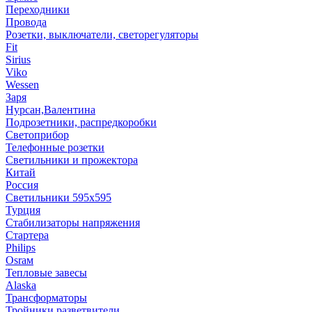
Переходники
Провода
Розетки, выключатели, светорегуляторы
Fit
Sirius
Viko
Wessen
Заря
Нурсан,Валентина
Подрозетники, распредкоробки
Светоприбор
Телефонные розетки
Светильники и прожектора
Китай
Россия
Светильники 595х595
Турция
Стабилизаторы напряжения
Стартера
Philips
Оsrам
Тепловые завесы
Alaska
Трансформаторы
Тройники,разветвители