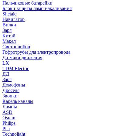
Пальчиковые батарейки
Блоки защиты ламп накаливания
Shetale
Навигатор
Вилки
Заря
Китай
Макел
Светоприбор
Гофротрубы для электропровода
Датчики движения
LX
TDM Electric
ДД
Заря
Домофоны
Дроселя
Звонки
Кабель каналы
Лампы
ASD
Osram
Philips
Pila
Technolight