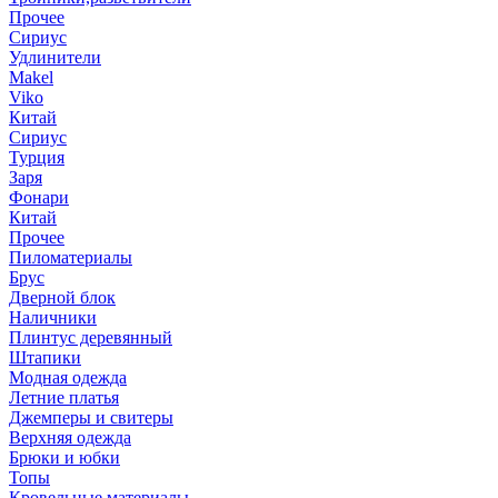
Прочее
Сириус
Удлинители
Makel
Viko
Китай
Сириус
Турция
Заря
Фонари
Китай
Прочее
Пиломатериалы
Брус
Дверной блок
Наличники
Плинтус деревянный
Штапики
Модная одежда
Летние платья
Джемперы и свитеры
Верхняя одежда
Брюки и юбки
Топы
Кровельные материалы