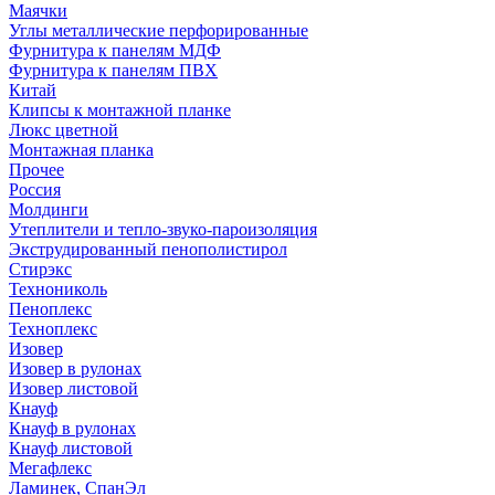
Маячки
Углы металлические перфорированные
Фурнитура к панелям МДФ
Фурнитура к панелям ПВХ
Китай
Клипсы к монтажной планке
Люкс цветной
Монтажная планка
Прочее
Россия
Молдинги
Утеплители и тепло-звуко-пароизоляция
Экструдированный пенополистирол
Стирэкс
Технониколь
Пеноплекс
Техноплекс
Изовер
Изовер в рулонах
Изовер листовой
Кнауф
Кнауф в рулонах
Кнауф листовой
Мегафлекс
Ламинек, СпанЭл