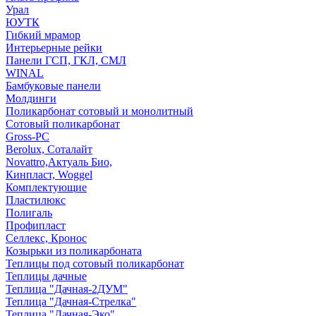
Урал
ЮУТК
Гибкий мрамор
Интерьерные рейки
Панели ГСП, ГКЛ, СМЛ
WINAL
Бамбуковые панели
Молдинги
Поликарбонат сотовый и монолитный
Сотовый поликарбонат
Gross-PC
Berolux, Соталайт
Novattro,Актуаль Био,
Кинпласт, Woggel
Комплектующие
Пластилюкс
Полигаль
Профипласт
Селлекс, Кронос
Козырьки из поликарбоната
Теплицы под сотовый поликарбонат
Теплицы дачные
Теплица "Дачная-2ДУМ"
Теплица "Дачная-Стрелка"
Теплица "Дачная-Эко"