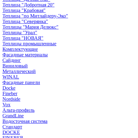
Теплица "Добротная 20"
Теплица "Крабовая"
Теплица "по Митлайдеру-Эко"
Теплица "Северянка"
Теплицы "Мария Делюкс"
Теплицы "Урал"
Теплица "НОВАЯ"
Теплицы промышленные
Комплектующие
Фасадные материалы
Сайдинг
Виниловый
Металлический
WINAL
Фасадные панели
Docke
Fineber
Nordside
Vox
Альта-профиль
GrandLine
Водосточная система
Стандарт
DOCKE
FINEBER