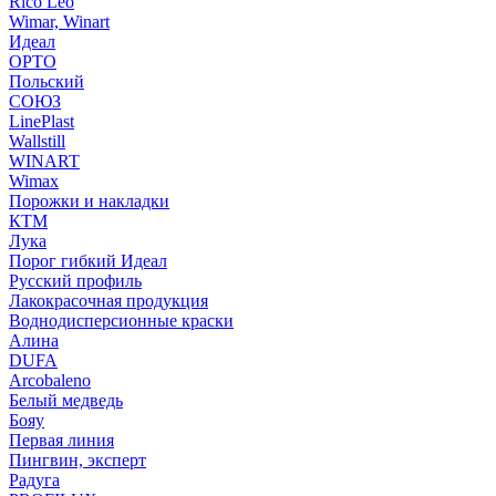
Rico Leo
Wimar, Winart
Идеал
ОРТО
Польский
СОЮЗ
LinePlast
Wallstill
WINART
Wimax
Порожки и накладки
КТМ
Лука
Порог гибкий Идеал
Русский профиль
Лакокрасочная продукция
Воднодисперсионные краски
Алина
DUFA
Arcobaleno
Белый медведь
Бояу
Первая линия
Пингвин, эксперт
Радуга