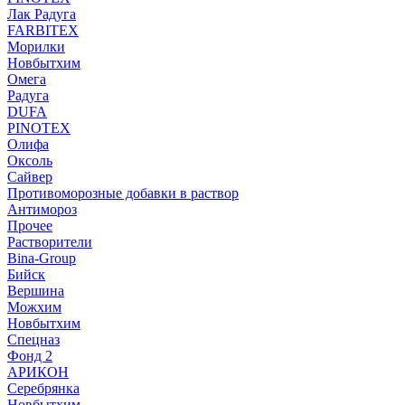
Лак Радуга
FARBITEX
Морилки
Новбытхим
Омега
Радуга
DUFA
PINOTEX
Олифа
Оксоль
Сайвер
Противоморозные добавки в раствор
Антимороз
Прочее
Растворители
Bina-Group
Бийск
Вершина
Можхим
Новбытхим
Спецназ
Фонд 2
АРИКОН
Серебрянка
Новбытхим