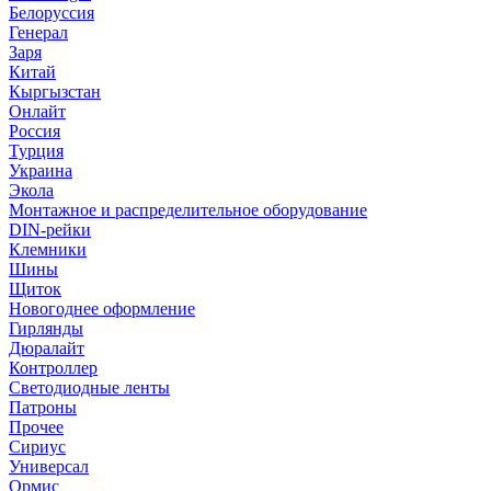
Белоруссия
Генерал
Заря
Китай
Кыргызстан
Онлайт
Россия
Турция
Украина
Экола
Монтажное и распределительное оборудование
DIN-рейки
Клемники
Шины
Щиток
Новогоднее оформление
Гирлянды
Дюралайт
Контроллер
Светодиодные ленты
Патроны
Прочее
Сириус
Универсал
Ормис