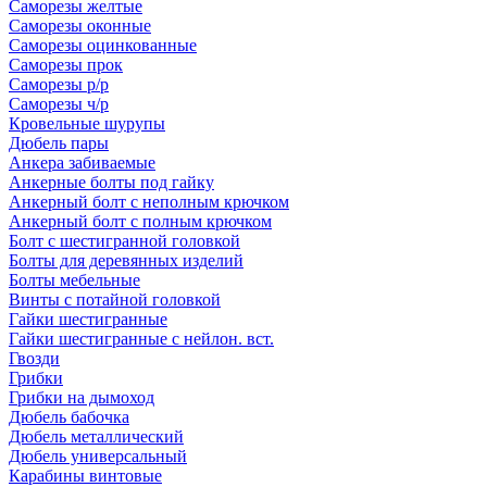
Саморезы желтые
Саморезы оконные
Саморезы оцинкованные
Саморезы прок
Саморезы р/р
Саморезы ч/р
Кровельные шурупы
Дюбель пары
Анкера забиваемые
Анкерные болты под гайку
Анкерный болт с неполным крючком
Анкерный болт с полным крючком
Болт с шестигранной головкой
Болты для деревянных изделий
Болты мебельные
Винты с потайной головкой
Гайки шестигранные
Гайки шестигранные с нейлон. вст.
Гвозди
Грибки
Грибки на дымоход
Дюбель бабочка
Дюбель металлический
Дюбель универсальный
Карабины винтовые