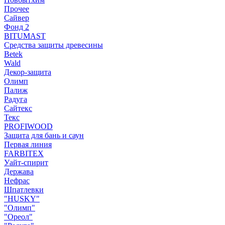
Прочее
Сайвер
Фонд 2
BITUMAST
Средства защиты древесины
Betek
Wald
Декор-защита
Олимп
Палиж
Радуга
Сайтекс
Текс
PROFIWOOD
Защита для бань и саун
Первая линия
FARBITEX
Уайт-спирит
Держава
Нефрас
Шпатлевки
"HUSKY"
"Олимп"
"Ореол"