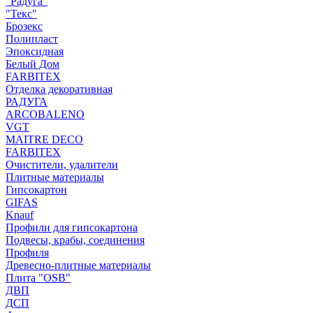
"Радуга"
"Текс"
Брозекс
Полипласт
Эпоксидная
Белый Дом
FARBITEX
Отделка декоративная
РАДУГА
ARCOBALENO
VGT
MAITRE DECO
FARBITEX
Очистители, удалители
Плитные материалы
Гипсокартон
GIFAS
Knauf
Профили для гипсокартона
Подвесы, крабы, соединения
Профиля
Древесно-плитные материалы
Плита "OSB"
ДВП
ДСП