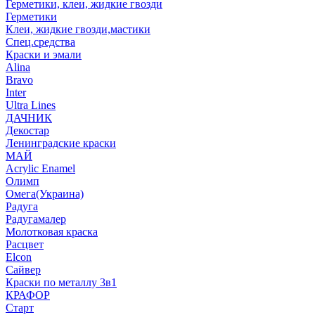
Герметики, клеи, жидкие гвозди
Герметики
Клеи, жидкие гвозди,мастики
Спец.средства
Краски и эмали
Alina
Bravo
Inter
Ultra Lines
ДАЧНИК
Декостар
Ленинградские краски
МАЙ
Acrylic Enamel
Олимп
Омега(Украина)
Радуга
Радугамалер
Молотковая краска
Расцвет
Elcon
Сайвер
Краски по металлу 3в1
КРАФОР
Старт