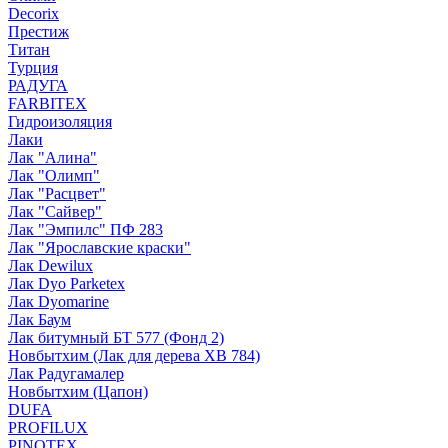
Decorix
Престиж
Титан
Турция
РАДУГА
FARBITEX
Гидроизоляция
Лаки
Лак "Алина"
Лак "Олимп"
Лак "Расцвет"
Лак "Сайвер"
Лак "Эмпилс" ПФ 283
Лак "Ярославские краски"
Лак Dewilux
Лак Dyo Parketex
Лак Dyomarine
Лак Баум
Лак битумный БТ 577 (Фонд 2)
Новбытхим (Лак для дерева ХВ 784)
Лак Радугамалер
Новбытхим (Цапон)
DUFA
PROFILUX
PINOTEX