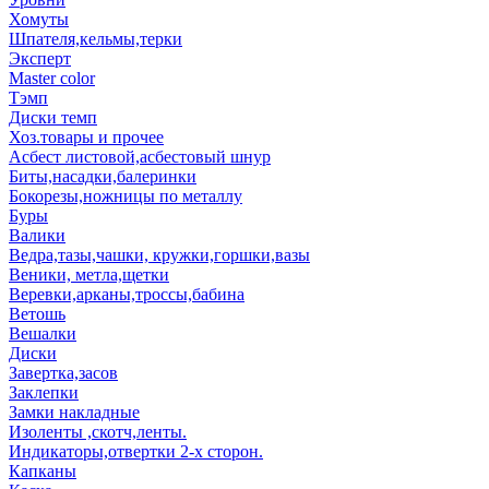
Хомуты
Шпателя,кельмы,терки
Эксперт
Master color
Тэмп
Диски темп
Хоз.товары и прочее
Асбест листовой,асбестовый шнур
Биты,насадки,балеринки
Бокорезы,ножницы по металлу
Буры
Валики
Ведра,тазы,чашки, кружки,горшки,вазы
Веники, метла,щетки
Веревки,арканы,троссы,бабина
Ветошь
Вешалки
Диски
Завертка,засов
Заклепки
Замки накладные
Изоленты ,скотч,ленты.
Индикаторы,отвертки 2-х сторон.
Капканы