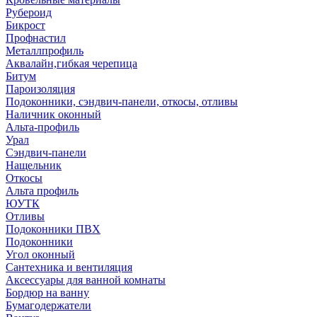
Рубероид
Бикрост
Профнастил
Металлпрофиль
Аквалайн,гибкая черепица
Битум
Пароизоляция
Подоконники, сэндвич-панели, откосы, отливы
Наличник оконный
Альта-профиль
Урал
Сэндвич-панели
Нащельник
Откосы
Альта профиль
ЮУТК
Отливы
Подоконники ПВХ
Подоконники
Угол оконный
Сантехника и вентиляция
Аксессуары для ванной комнаты
Бордюр на ванну
Бумагодержатели