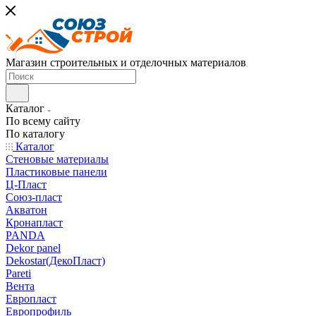
Магазин строительных и отделочных материалов
Каталог
По всему сайту
По каталогу
Каталог
Стеновые материалы
Пластиковые панели
Ц-Пласт
Союз-пласт
Акватон
Кронапласт
PANDA
Dekor panel
Dekostar(ДекоПласт)
Pareti
Вента
Европласт
Европрофиль