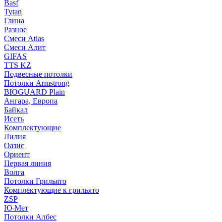
Basf
Tytan
Глина
Разное
Смеси Atlas
Смеси Алит
GIFAS
TTS KZ
Подвесные потолки
Потолки Armstrong
BIOGUARD Plain
Ангара, Европа
Байкал
Исеть
Комплектующие
Лилия
Оазис
Ориент
Первая линия
Волга
Потолки Грильято
Комплектующие к грильято
ZSP
Ю-Мет
Потолки Албес