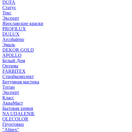
DUFA
Статус
Текс
Эксперт
Ярославские краски
PROFILUX
DULUX
Arcobaleno
Эмаль
DEKOR GOLD
APOLLO
Белый Дом
Оптима
FARBITEX
Стройкомплект
Битумная мастика
Титан
Эксперт
Класс
АкваМаст
Бытовая химия
NA UDALENIE
OLECOLOR
Грунтовки
"Alinex"