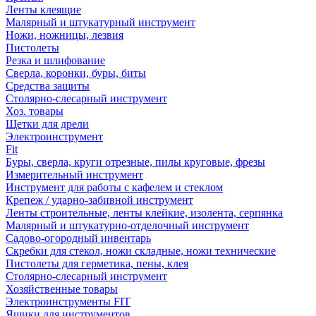
Ленты клеящие
Малярный и штукатурный инструмент
Ножи, ножницы, лезвия
Пистолеты
Резка и шлифование
Сверла, коронки, буры, биты
Средства защиты
Столярно-слесарный инструмент
Хоз. товары
Щетки для дрели
Электроинструмент
Fit
Буры, сверла, круги отрезные, пилы круговые, фрезы
Измерительный инструмент
Инструмент для работы с кафелем и стеклом
Крепеж / ударно-забивной инструмент
Ленты строительные, ленты клейкие, изолента, серпянка
Малярный и штукатурно-отделочный инструмент
Садово-огородный инвентарь
Скребки для стекол, ножи складные, ножи технические
Пистолеты для герметика, пены, клея
Столярно-слесарный инструмент
Хозяйственные товары
Электроинструменты FIT
Ящики для инструментов