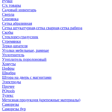
Ручки
С/х товары
Садовый инвентарь
Сверла
Серпянка
Сетка абразивная
Сетка штукатурная,сетка сварная,сетка рабица
Скобы
Стеклорез,градусник
Стремянки
Терки,шпателя
Уголки мебельные, рамные
Уплотнитель
Утеплитель поролоновый
Хомуты
Цифры
Швабра
Штора на дверь с магнитами
Электроды
Прочее
PQtools
Тулекс
Метизная продукция (крепежные материалы)
Саморезы
Саморезы бур