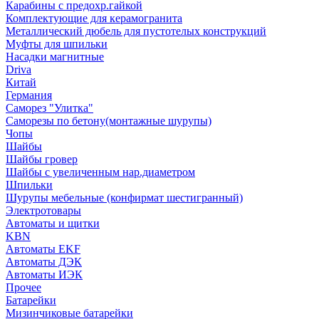
Карабины с предохр.гайкой
Комплектующие для керамогранита
Металлический дюбель для пустотелых конструкций
Муфты для шпильки
Насадки магнитные
Driva
Китай
Германия
Саморез "Улитка"
Саморезы по бетону(монтажные шурупы)
Чопы
Шайбы
Шайбы гровер
Шайбы с увеличенным нар.диаметром
Шпильки
Шурупы мебельные (конфирмат шестигранный)
Электротовары
Автоматы и щитки
KBN
Автоматы EKF
Автоматы ДЭК
Автоматы ИЭК
Прочее
Батарейки
Мизинчиковые батарейки