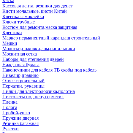
Каска
Кассовая лента, резинки для денег
Кисти мочальные, кисти Китай
Клеенка самоклейка
Ключи трубные
Костюм для ремонта,маска защитная
Крестики
Маркер перманентный,карандаш строительный
Мешки
Молотки,ножовки,лом,напильники
Москитная сетка
Наборы для утепления дверей
Наждачная бумага
Наконечники для кабеля ТВ скобы под кабель
Нивелир,правило
Отвес строительный
Перчатки, рукавицы
Пилки для электролобзика,полотна
Пистолеты под пену,герметик
Пленка
Полога
Пробой-ушко
Пружина дверная
Резинка багажная
Рулетки