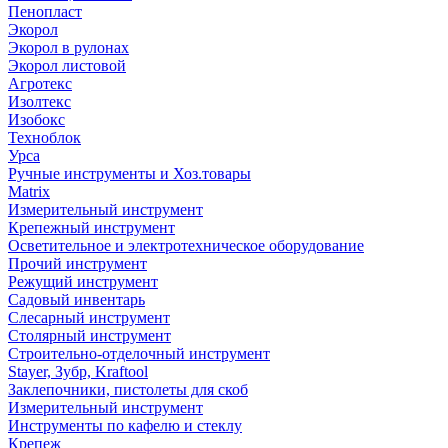
Пенопласт
Экорол
Экорол в рулонах
Экорол листовой
Агротекс
Изолтекс
Изобокс
Техноблок
Урса
Ручные инструменты и Хоз.товары
Matrix
Измерительный инструмент
Крепежный инструмент
Осветительное и электротехническое оборудование
Прочий инструмент
Режущий инструмент
Садовый инвентарь
Слесарный инструмент
Столярный инструмент
Строительно-отделочный инструмент
Stayer, Зубр, Kraftool
Заклепочники, пистолеты для скоб
Измерительный инструмент
Инструменты по кафелю и стеклу
Крепеж