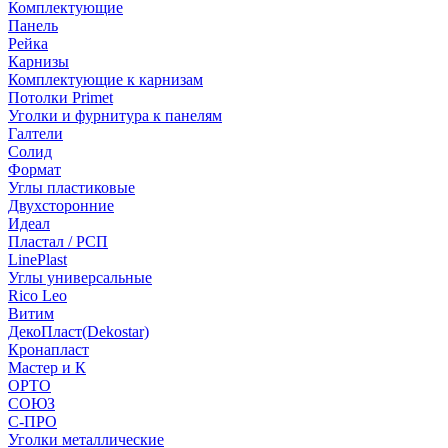
Комплектующие
Панель
Рейка
Карнизы
Комплектующие к карнизам
Потолки Primet
Уголки и фурнитура к панелям
Галтели
Солид
Формат
Углы пластиковые
Двухсторонние
Идеал
Пластал / РСП
LinePlast
Углы универсальные
Rico Leo
Витим
ДекоПласт(Dekostar)
Кронапласт
Мастер и К
ОРТО
СОЮЗ
С-ПРО
Уголки металлические