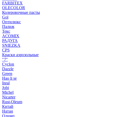
FARBITEX
OLECOLOR
Колеровочные пасты
Gol
Оптилюкс
Палиж
Текс
ACOMIX
РАДУГА
SNIEZKA
CPS
Краски аэрозольные
"7"
Cyclon
Dazzle
Green
Hao li se
Inral
Jobi
Michel
Nicarter
Rust-Oleum
Китай
Натан
Олимп