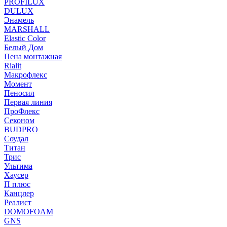
PROFILUX
DULUX
Энамель
MARSHALL
Elastic Color
Белый Дом
Пена монтажная
Rialit
Макрофлекс
Момент
Пеносил
Первая линия
ПроФлекс
Секоном
BUDPRO
Соудал
Титан
Трис
Ультима
Хаусер
П плюс
Канцлер
Реалист
DOMOFOAM
GNS