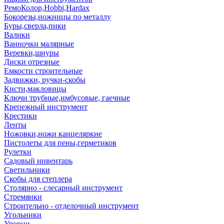
РемоКолор,Hobbi,Hardax
Бокорезы,ножницы по металлу
Буры,сверла,пики
Валики
Ванночки малярные
Веревки,шнуры
Диски отрезные
Емкости строительные
Задвижки, ручки-скобы
Кисти,макловицы
Ключи трубные,имбусовые, гаечные
Крепежный инструмент
Крестики
Ленты
Ножовки,ножи канцеляркие
Пистолеты для пены,герметиков
Рулетки
Садовый инвентарь
Светильники
Скобы для степлера
Столярно - слесарный инструмент
Стремянки
Строительно - отделочный инструмент
Угольники
Уровни