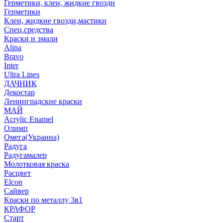
Герметики, клеи, жидкие гвозди
Герметики
Клеи, жидкие гвозди,мастики
Спец.средства
Краски и эмали
Alina
Bravo
Inter
Ultra Lines
ДАЧНИК
Декостар
Ленинградские краски
МАЙ
Acrylic Enamel
Олимп
Омега(Украина)
Радуга
Радугамалер
Молотковая краска
Расцвет
Elcon
Сайвер
Краски по металлу 3в1
КРАФОР
Старт