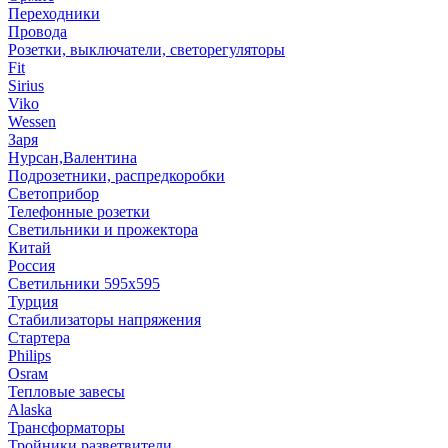
Переходники
Провода
Розетки, выключатели, светорегуляторы
Fit
Sirius
Viko
Wessen
Заря
Нурсан,Валентина
Подрозетники, распредкоробки
Светоприбор
Телефонные розетки
Светильники и прожектора
Китай
Россия
Светильники 595х595
Турция
Стабилизаторы напряжения
Стартера
Philips
Оsrам
Тепловые завесы
Alaska
Трансформаторы
Тройники,разветвители