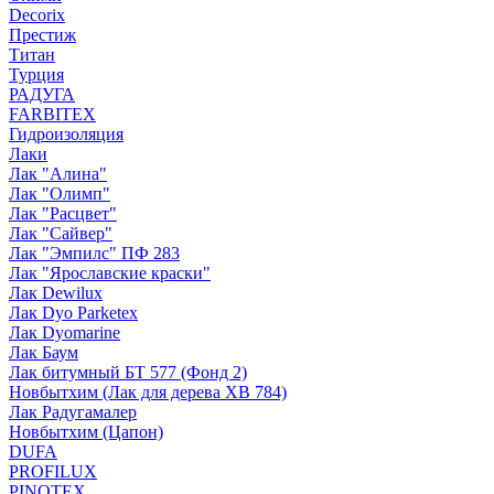
Decorix
Престиж
Титан
Турция
РАДУГА
FARBITEX
Гидроизоляция
Лаки
Лак "Алина"
Лак "Олимп"
Лак "Расцвет"
Лак "Сайвер"
Лак "Эмпилс" ПФ 283
Лак "Ярославские краски"
Лак Dewilux
Лак Dyo Parketex
Лак Dyomarine
Лак Баум
Лак битумный БТ 577 (Фонд 2)
Новбытхим (Лак для дерева ХВ 784)
Лак Радугамалер
Новбытхим (Цапон)
DUFA
PROFILUX
PINOTEX