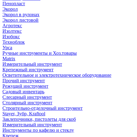
Пенопласт
Экорол
Экорол в рулонах
Экорол листовой
Агротекс
Изолтекс
Изобокс
Техноблок
Урса
Ручные инструменты и Хоз.товары
Matrix
Измерительный инструмент
Крепежный инструмент
Осветительное и электротехническое оборудование
Прочий инструмент
Режущий инструмент
Садовый инвентарь
Слесарный инструмент
Столярный инструмент
Строительно-отделочный инструмент
Stayer, Зубр, Kraftool
Заклепочники, пистолеты для скоб
Измерительный инструмент
Инструменты по кафелю и стеклу
Крепеж