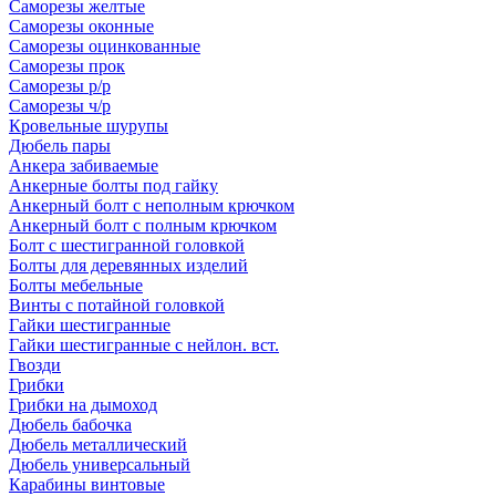
Саморезы желтые
Саморезы оконные
Саморезы оцинкованные
Саморезы прок
Саморезы р/р
Саморезы ч/р
Кровельные шурупы
Дюбель пары
Анкера забиваемые
Анкерные болты под гайку
Анкерный болт с неполным крючком
Анкерный болт с полным крючком
Болт с шестигранной головкой
Болты для деревянных изделий
Болты мебельные
Винты с потайной головкой
Гайки шестигранные
Гайки шестигранные с нейлон. вст.
Гвозди
Грибки
Грибки на дымоход
Дюбель бабочка
Дюбель металлический
Дюбель универсальный
Карабины винтовые