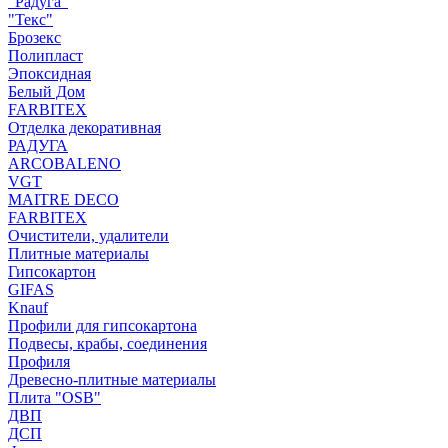
"Радуга"
"Текс"
Брозекс
Полипласт
Эпоксидная
Белый Дом
FARBITEX
Отделка декоративная
РАДУГА
ARCOBALENO
VGT
MAITRE DECO
FARBITEX
Очистители, удалители
Плитные материалы
Гипсокартон
GIFAS
Knauf
Профили для гипсокартона
Подвесы, крабы, соединения
Профиля
Древесно-плитные материалы
Плита "OSB"
ДВП
ДСП