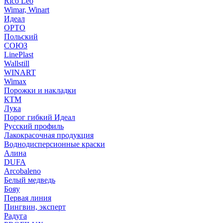
Rico Leo
Wimar, Winart
Идеал
ОРТО
Польский
СОЮЗ
LinePlast
Wallstill
WINART
Wimax
Порожки и накладки
КТМ
Лука
Порог гибкий Идеал
Русский профиль
Лакокрасочная продукция
Воднодисперсионные краски
Алина
DUFA
Arcobaleno
Белый медведь
Бояу
Первая линия
Пингвин, эксперт
Радуга