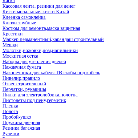
Каска
Кассовая лента, резинки для денег
Кисти мочальные, кисти Китай
Клеенка самоклейка
Ключи трубные
Костюм для ремонта,маска защитная
Крестики
Маркер перманентный,карандаш строительный
Мешки
Молотки,ножовки,лом,напильники
Москитная сетка
Наборы для утепления дверей
Наждачная бумага
Наконечники для кабеля ТВ скобы под кабель
Нивелир,правило
Отвес строительный
Перчатки, рукавицы
Пилки для электролобзика,полотна
Пистолеты под пену,герметик
Пленка
Полога
Пробой-ушко
Пружина дверная
Резинка багажная
Рулетки