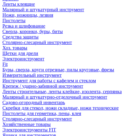
Ленты клеящие
Малярный и штукатурный инструмент
Ножи, ножницы, лезвия
Пистолеты
Резка и шлифование
Сверла, коронки, буры, биты
Средства защиты
Столярно-слесарный инструмент
Хоз. товары
Щетки для дрели
Электроинструмент
Fit
Буры, сверла, круги отрезные, пилы круговые, фрезы
Измерительный инструмент
Инструмент для работы с кафелем и стеклом
Крепеж / ударно-забивной инструмент
Ленты строительные, ленты клейкие, изолента, серпянка
Малярный и штукатурно-отделочный инструмент
Садово-огородный инвентарь
Скребки для стекол, ножи складные, ножи технические
Пистолеты для герметика, пены, клея
Столярно-слесарный инструмент
Хозяйственные товары
Электроинструменты FIT
Ящики для инструментов