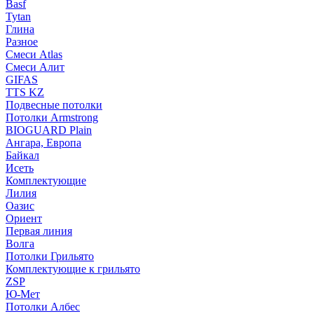
Basf
Tytan
Глина
Разное
Смеси Atlas
Смеси Алит
GIFAS
TTS KZ
Подвесные потолки
Потолки Armstrong
BIOGUARD Plain
Ангара, Европа
Байкал
Исеть
Комплектующие
Лилия
Оазис
Ориент
Первая линия
Волга
Потолки Грильято
Комплектующие к грильято
ZSP
Ю-Мет
Потолки Албес