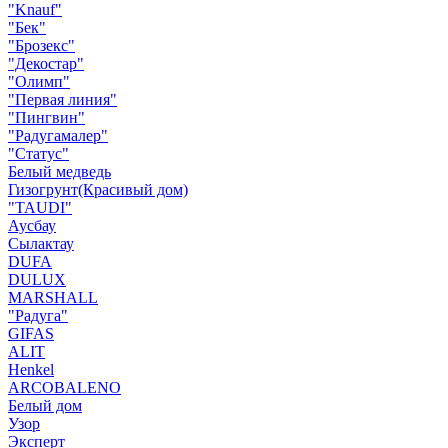
"Knauf"
"Бек"
"Брозекс"
"Декостар"
"Олимп"
"Первая линия"
"Пингвин"
"Радугамалер"
"Статус"
Белый медведь
Гизогрунт(Красивый дом)
"TAUDI"
Аусбау
Сылактау
DUFA
DULUX
MARSHALL
"Радуга"
GIFAS
ALIT
Henkel
ARCOBALENO
Белый дом
Узор
Эксперт