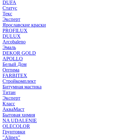
DUFA
Статус
Текс
Эксперт
Ярославские краски
PROFILUX
DULUX
Arcobaleno
Эмаль
DEKOR GOLD
APOLLO
Белый Дом
Оптима
FARBITEX
Стройкомплект
Битумная мастика
Титан
Эксперт
Класс
АкваМаст
Бытовая химия
NA UDALENIE
OLECOLOR
Грунтовки
"Alinex"