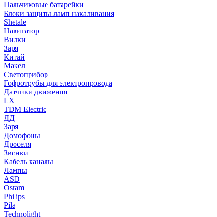
Пальчиковые батарейки
Блоки защиты ламп накаливания
Shetale
Навигатор
Вилки
Заря
Китай
Макел
Светоприбор
Гофротрубы для электропровода
Датчики движения
LX
TDM Electric
ДД
Заря
Домофоны
Дроселя
Звонки
Кабель каналы
Лампы
ASD
Osram
Philips
Pila
Technolight