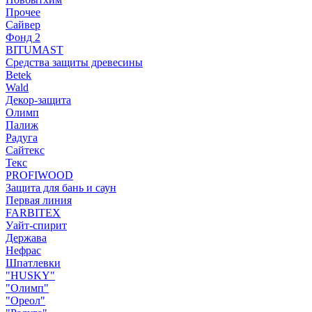
Прочее
Сайвер
Фонд 2
BITUMAST
Средства защиты древесины
Betek
Wald
Декор-защита
Олимп
Палиж
Радуга
Сайтекс
Текс
PROFIWOOD
Защита для бань и саун
Первая линия
FARBITEX
Уайт-спирит
Держава
Нефрас
Шпатлевки
"HUSKY"
"Олимп"
"Ореол"