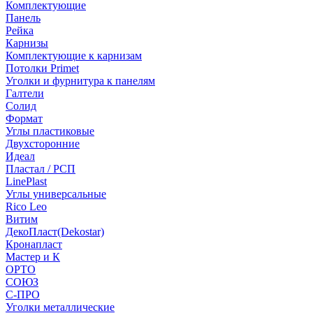
Комплектующие
Панель
Рейка
Карнизы
Комплектующие к карнизам
Потолки Primet
Уголки и фурнитура к панелям
Галтели
Солид
Формат
Углы пластиковые
Двухсторонние
Идеал
Пластал / РСП
LinePlast
Углы универсальные
Rico Leo
Витим
ДекоПласт(Dekostar)
Кронапласт
Мастер и К
ОРТО
СОЮЗ
С-ПРО
Уголки металлические