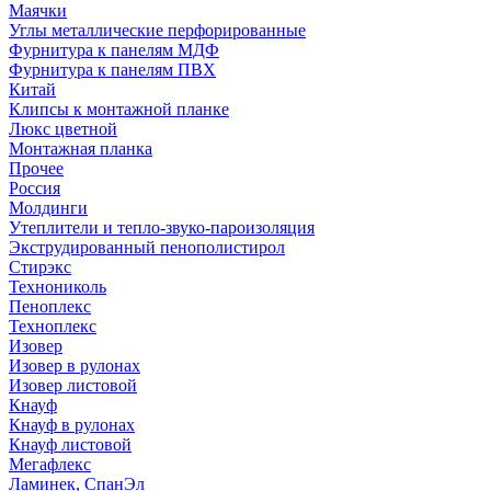
Маячки
Углы металлические перфорированные
Фурнитура к панелям МДФ
Фурнитура к панелям ПВХ
Китай
Клипсы к монтажной планке
Люкс цветной
Монтажная планка
Прочее
Россия
Молдинги
Утеплители и тепло-звуко-пароизоляция
Экструдированный пенополистирол
Стирэкс
Технониколь
Пеноплекс
Техноплекс
Изовер
Изовер в рулонах
Изовер листовой
Кнауф
Кнауф в рулонах
Кнауф листовой
Мегафлекс
Ламинек, СпанЭл