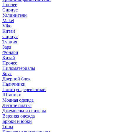
Прочее
Сириус
Удлинители
Makel
Viko
Китай
Сириус
Турция
Заря
Фонари
Китай
Прочее
Пиломатериалы
Брус
Дверной блок
Наличники
Плинтус деревянный
Штапики
Модная одежда
Летние платья
Джемперы и свитеры
Верхняя одежда
Брюки и юбки
Топы
Кровельные материалы