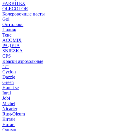
FARBITEX
OLECOLOR
Колеровочные пасты
Gol
Оптилюкс
Палиж
Текс
ACOMIX
РАДУГА
SNIEZKA
CPS
Краски аэрозольные
"7"
Cyclon
Dazzle
Green
Hao li se
Inral
Jobi
Michel
Nicarter
Rust-Oleum
Китай
Натан
Олимп