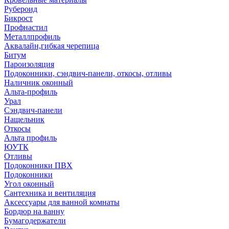
Рубероид
Бикрост
Профнастил
Металлпрофиль
Аквалайн,гибкая черепица
Битум
Пароизоляция
Подоконники, сэндвич-панели, откосы, отливы
Наличник оконный
Альта-профиль
Урал
Сэндвич-панели
Нащельник
Откосы
Альта профиль
ЮУТК
Отливы
Подоконники ПВХ
Подоконники
Угол оконный
Сантехника и вентиляция
Аксессуары для ванной комнаты
Бордюр на ванну
Бумагодержатели