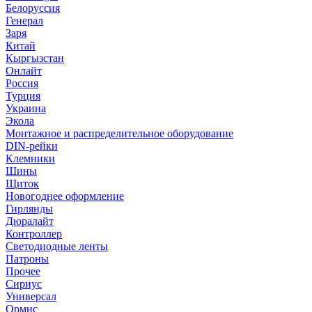
Белоруссия
Генерал
Заря
Китай
Кыргызстан
Онлайт
Россия
Турция
Украина
Экола
Монтажное и распределительное оборудование
DIN-рейки
Клемники
Шины
Щиток
Новогоднее оформление
Гирлянды
Дюралайт
Контроллер
Светодиодные ленты
Патроны
Прочее
Сириус
Универсал
Ормис