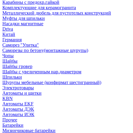
Карабины с предохр.гайкой
Комплектующие для керамогранита
Металлический дюбель для пустотелых конструкций
Муфты для шпильки
Насадки магнитные
Driva
Китай
Германия
Саморез "Улитка"
Саморезы по бетону(монтажные шурупы)
Чопы
Шайбы
Шайбы гровер
Шайбы с увеличенным нар.диаметром
Шпильки
Шурупы мебельные (конфирмат шестигранный)
Электротовары
Автоматы и щитки
KBN
Автоматы EKF
Автоматы ДЭК
Автоматы ИЭК
Прочее
Батарейки
Мизинчиковые батарейки