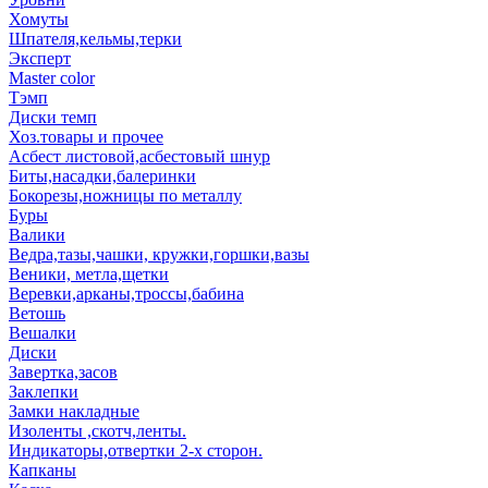
Хомуты
Шпателя,кельмы,терки
Эксперт
Master color
Тэмп
Диски темп
Хоз.товары и прочее
Асбест листовой,асбестовый шнур
Биты,насадки,балеринки
Бокорезы,ножницы по металлу
Буры
Валики
Ведра,тазы,чашки, кружки,горшки,вазы
Веники, метла,щетки
Веревки,арканы,троссы,бабина
Ветошь
Вешалки
Диски
Завертка,засов
Заклепки
Замки накладные
Изоленты ,скотч,ленты.
Индикаторы,отвертки 2-х сторон.
Капканы