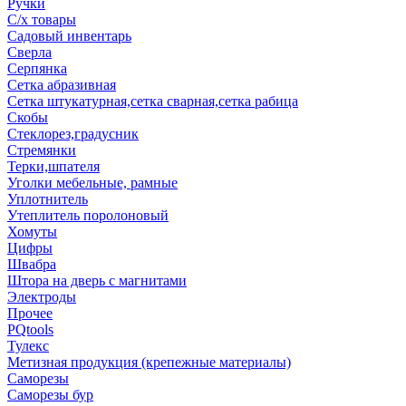
Ручки
С/х товары
Садовый инвентарь
Сверла
Серпянка
Сетка абразивная
Сетка штукатурная,сетка сварная,сетка рабица
Скобы
Стеклорез,градусник
Стремянки
Терки,шпателя
Уголки мебельные, рамные
Уплотнитель
Утеплитель поролоновый
Хомуты
Цифры
Швабра
Штора на дверь с магнитами
Электроды
Прочее
PQtools
Тулекс
Метизная продукция (крепежные материалы)
Саморезы
Саморезы бур