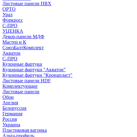
Листовые панели ПВХ
ОРТО
Урал
Форкросс
С-ПРО
УЦЕНКА
Декор-панели МДФ
Мастер и К
СоюзБалтКомплект
Акватон
С-ПРО
Кухонные фартуки
Кухонные фартуки "Акватон"
Кухонные фартуки "Кронапласт"
Листовые панели HDF
Комплектующие
Листовые панели
Обои
Англия
Белоруссия
Германия
Россия
Украина
Пластиковая вагонка
Альта-профиль