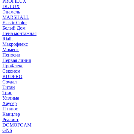
PROFILUX
DULUX
Энамель
MARSHALL
Elastic Color
Белый Дом
Пена монтажная
Rialit
Макрофлекс
Момент
Пеносил
Первая линия
ПроФлекс
Секоном
BUDPRO
Соудал
Титан
Трис
Ультима
Хаусер
П плюс
Канцлер
Реалист
DOMOFOAM
GNS