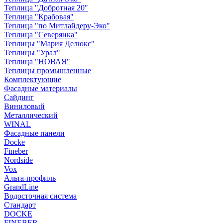
Теплица "Добротная 20"
Теплица "Крабовая"
Теплица "по Митлайдеру-Эко"
Теплица "Северянка"
Теплицы "Мария Делюкс"
Теплицы "Урал"
Теплица "НОВАЯ"
Теплицы промышленные
Комплектующие
Фасадные материалы
Сайдинг
Виниловый
Металлический
WINAL
Фасадные панели
Docke
Fineber
Nordside
Vox
Альта-профиль
GrandLine
Водосточная система
Стандарт
DOCKE
FINEBER