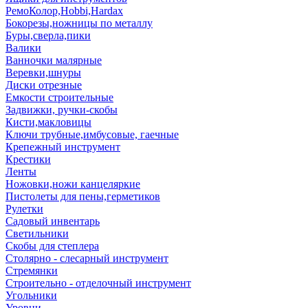
РемоКолор,Hobbi,Hardax
Бокорезы,ножницы по металлу
Буры,сверла,пики
Валики
Ванночки малярные
Веревки,шнуры
Диски отрезные
Емкости строительные
Задвижки, ручки-скобы
Кисти,макловицы
Ключи трубные,имбусовые, гаечные
Крепежный инструмент
Крестики
Ленты
Ножовки,ножи канцеляркие
Пистолеты для пены,герметиков
Рулетки
Садовый инвентарь
Светильники
Скобы для степлера
Столярно - слесарный инструмент
Стремянки
Строительно - отделочный инструмент
Угольники
Уровни