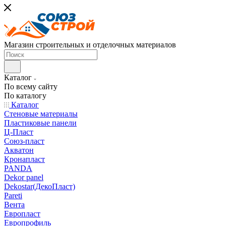
Магазин строительных и отделочных материалов
Каталог
По всему сайту
По каталогу
Каталог
Стеновые материалы
Пластиковые панели
Ц-Пласт
Союз-пласт
Акватон
Кронапласт
PANDA
Dekor panel
Dekostar(ДекоПласт)
Pareti
Вента
Европласт
Европрофиль