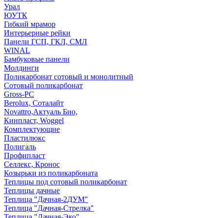
Урал
ЮУТК
Гибкий мрамор
Интерьерные рейки
Панели ГСП, ГКЛ, СМЛ
WINAL
Бамбуковые панели
Молдинги
Поликарбонат сотовый и монолитный
Сотовый поликарбонат
Gross-PC
Berolux, Соталайт
Novattro,Актуаль Био,
Кинпласт, Woggel
Комплектующие
Пластилюкс
Полигаль
Профипласт
Селлекс, Кронос
Козырьки из поликарбоната
Теплицы под сотовый поликарбонат
Теплицы дачные
Теплица "Дачная-2ДУМ"
Теплица "Дачная-Стрелка"
Теплица "Дачная-Эко"