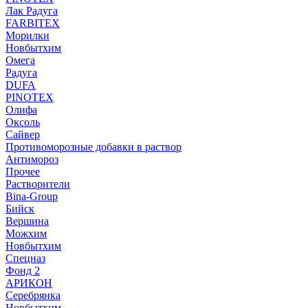
Лак Радуга
FARBITEX
Морилки
Новбытхим
Омега
Радуга
DUFA
PINOTEX
Олифа
Оксоль
Сайвер
Противоморозные добавки в раствор
Антимороз
Прочее
Растворители
Bina-Group
Бийск
Вершина
Можхим
Новбытхим
Спецназ
Фонд 2
АРИКОН
Серебрянка
Новбытхим