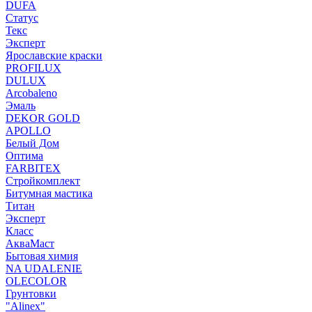
DUFA
Статус
Текс
Эксперт
Ярославские краски
PROFILUX
DULUX
Arcobaleno
Эмаль
DEKOR GOLD
APOLLO
Белый Дом
Оптима
FARBITEX
Стройкомплект
Битумная мастика
Титан
Эксперт
Класс
АкваМаст
Бытовая химия
NA UDALENIE
OLECOLOR
Грунтовки
"Alinex"