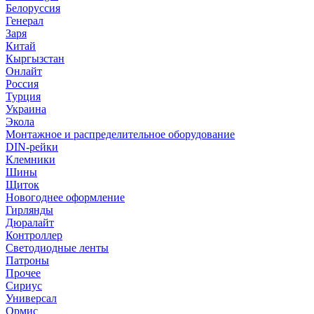
Белоруссия
Генерал
Заря
Китай
Кыргызстан
Онлайт
Россия
Турция
Украина
Экола
Монтажное и распределительное оборудование
DIN-рейки
Клемники
Шины
Щиток
Новогоднее оформление
Гирлянды
Дюралайт
Контроллер
Светодиодные ленты
Патроны
Прочее
Сириус
Универсал
Ормис