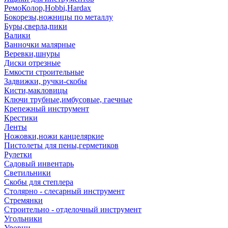
РемоКолор,Hobbi,Hardax
Бокорезы,ножницы по металлу
Буры,сверла,пики
Валики
Ванночки малярные
Веревки,шнуры
Диски отрезные
Емкости строительные
Задвижки, ручки-скобы
Кисти,макловицы
Ключи трубные,имбусовые, гаечные
Крепежный инструмент
Крестики
Ленты
Ножовки,ножи канцеляркие
Пистолеты для пены,герметиков
Рулетки
Садовый инвентарь
Светильники
Скобы для степлера
Столярно - слесарный инструмент
Стремянки
Строительно - отделочный инструмент
Угольники
Уровни