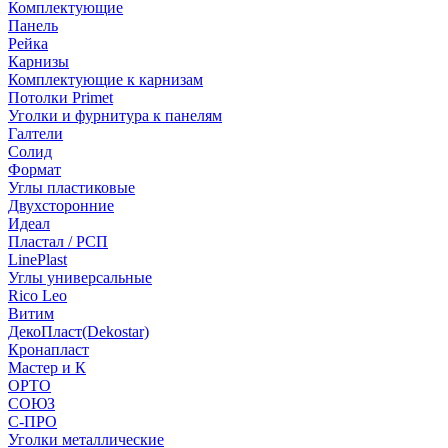
Комплектующие
Панель
Рейка
Карнизы
Комплектующие к карнизам
Потолки Primet
Уголки и фурнитура к панелям
Галтели
Солид
Формат
Углы пластиковые
Двухсторонние
Идеал
Пластал / РСП
LinePlast
Углы универсальные
Rico Leo
Витим
ДекоПласт(Dekostar)
Кронапласт
Мастер и К
ОРТО
СОЮЗ
С-ПРО
Уголки металлические