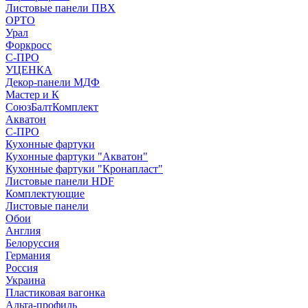
Листовые панели ПВХ
ОРТО
Урал
Форкросс
С-ПРО
УЦЕНКА
Декор-панели МДФ
Мастер и К
СоюзБалтКомплект
Акватон
С-ПРО
Кухонные фартуки
Кухонные фартуки "Акватон"
Кухонные фартуки "Кронапласт"
Листовые панели HDF
Комплектующие
Листовые панели
Обои
Англия
Белоруссия
Германия
Россия
Украина
Пластиковая вагонка
Альта-профиль