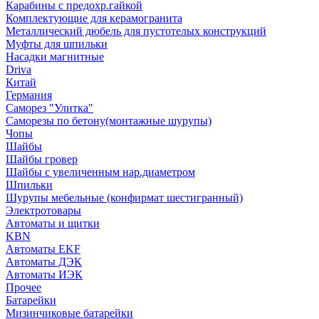
Карабины с предохр.гайкой
Комплектующие для керамогранита
Металлический дюбель для пустотелых конструкций
Муфты для шпильки
Насадки магнитные
Driva
Китай
Германия
Саморез "Улитка"
Саморезы по бетону(монтажные шурупы)
Чопы
Шайбы
Шайбы гровер
Шайбы с увеличенным нар.диаметром
Шпильки
Шурупы мебельные (конфирмат шестигранный)
Электротовары
Автоматы и щитки
KBN
Автоматы EKF
Автоматы ДЭК
Автоматы ИЭК
Прочее
Батарейки
Мизинчиковые батарейки