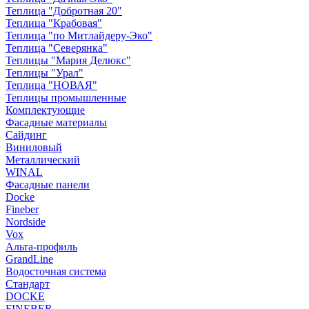
Теплица "Добротная 20"
Теплица "Крабовая"
Теплица "по Митлайдеру-Эко"
Теплица "Северянка"
Теплицы "Мария Делюкс"
Теплицы "Урал"
Теплица "НОВАЯ"
Теплицы промышленные
Комплектующие
Фасадные материалы
Сайдинг
Виниловый
Металлический
WINAL
Фасадные панели
Docke
Fineber
Nordside
Vox
Альта-профиль
GrandLine
Водосточная система
Стандарт
DOCKE
FINEBER