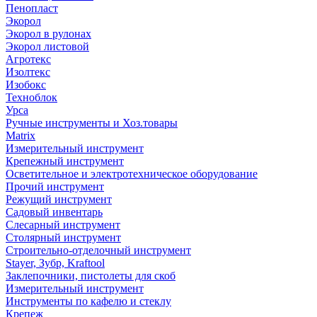
Пенопласт
Экорол
Экорол в рулонах
Экорол листовой
Агротекс
Изолтекс
Изобокс
Техноблок
Урса
Ручные инструменты и Хоз.товары
Matrix
Измерительный инструмент
Крепежный инструмент
Осветительное и электротехническое оборудование
Прочий инструмент
Режущий инструмент
Садовый инвентарь
Слесарный инструмент
Столярный инструмент
Строительно-отделочный инструмент
Stayer, Зубр, Kraftool
Заклепочники, пистолеты для скоб
Измерительный инструмент
Инструменты по кафелю и стеклу
Крепеж