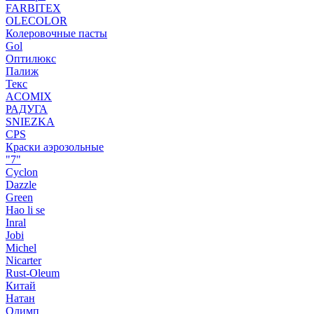
FARBITEX
OLECOLOR
Колеровочные пасты
Gol
Оптилюкс
Палиж
Текс
ACOMIX
РАДУГА
SNIEZKA
CPS
Краски аэрозольные
"7"
Cyclon
Dazzle
Green
Hao li se
Inral
Jobi
Michel
Nicarter
Rust-Oleum
Китай
Натан
Олимп