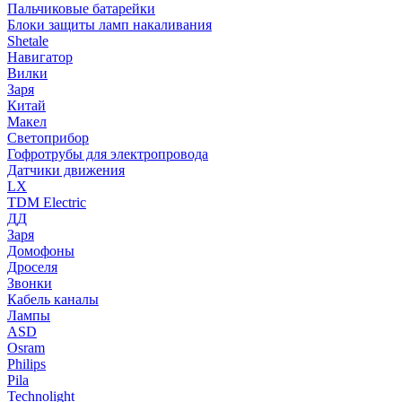
Пальчиковые батарейки
Блоки защиты ламп накаливания
Shetale
Навигатор
Вилки
Заря
Китай
Макел
Светоприбор
Гофротрубы для электропровода
Датчики движения
LX
TDM Electric
ДД
Заря
Домофоны
Дроселя
Звонки
Кабель каналы
Лампы
ASD
Osram
Philips
Pila
Technolight