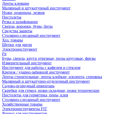
Ленты клеящие
Малярный и штукатурный инструмент
Ножи, ножницы, лезвия
Пистолеты
Резка и шлифование
Сверла, коронки, буры, биты
Средства защиты
Столярно-слесарный инструмент
Хоз. товары
Щетки для дрели
Электроинструмент
Fit
Буры, сверла, круги отрезные, пилы круговые, фрезы
Измерительный инструмент
Инструмент для работы с кафелем и стеклом
Крепеж / ударно-забивной инструмент
Ленты строительные, ленты клейкие, изолента, серпянка
Малярный и штукатурно-отделочный инструмент
Садово-огородный инвентарь
Скребки для стекол, ножи складные, ножи технические
Пистолеты для герметика, пены, клея
Столярно-слесарный инструмент
Хозяйственные товары
Электроинструменты FIT
Ящики для инструментов