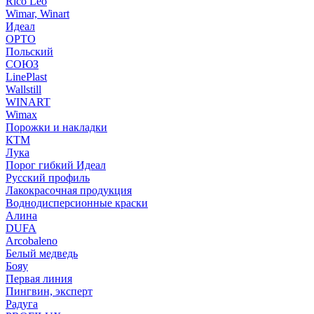
Rico Leo
Wimar, Winart
Идеал
ОРТО
Польский
СОЮЗ
LinePlast
Wallstill
WINART
Wimax
Порожки и накладки
КТМ
Лука
Порог гибкий Идеал
Русский профиль
Лакокрасочная продукция
Воднодисперсионные краски
Алина
DUFA
Arcobaleno
Белый медведь
Бояу
Первая линия
Пингвин, эксперт
Радуга