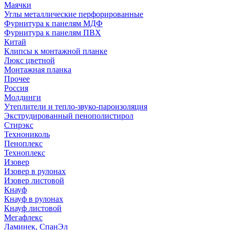
Маячки
Углы металлические перфорированные
Фурнитура к панелям МДФ
Фурнитура к панелям ПВХ
Китай
Клипсы к монтажной планке
Люкс цветной
Монтажная планка
Прочее
Россия
Молдинги
Утеплители и тепло-звуко-пароизоляция
Экструдированный пенополистирол
Стирэкс
Технониколь
Пеноплекс
Техноплекс
Изовер
Изовер в рулонах
Изовер листовой
Кнауф
Кнауф в рулонах
Кнауф листовой
Мегафлекс
Ламинек, СпанЭл