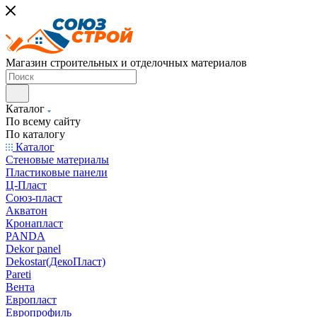
Магазин строительных и отделочных материалов
Каталог
По всему сайту
По каталогу
Каталог
Стеновые материалы
Пластиковые панели
Ц-Пласт
Союз-пласт
Акватон
Кронапласт
PANDA
Dekor panel
Dekostar(ДекоПласт)
Pareti
Вента
Европласт
Европрофиль