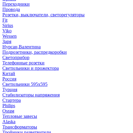
Переходники
Провода
Розетки, выключатели, светорегуляторы
Fit
Sirius
Viko
Wessen
Заря
Нурсан,Валентина
Подрозетники, распредкоробки
Светоприбор
Телефонные розетки
Светильники и прожектора
Китай
Россия
Светильники 595х595
Турция
Стабилизаторы напряжения
Стартера
Philips
Оsrам
Тепловые завесы
Alaska
Трансформаторы
Тройники,разветвители