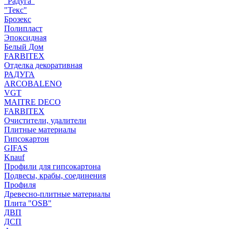
"Радуга"
"Текс"
Брозекс
Полипласт
Эпоксидная
Белый Дом
FARBITEX
Отделка декоративная
РАДУГА
ARCOBALENO
VGT
MAITRE DECO
FARBITEX
Очистители, удалители
Плитные материалы
Гипсокартон
GIFAS
Knauf
Профили для гипсокартона
Подвесы, крабы, соединения
Профиля
Древесно-плитные материалы
Плита "OSB"
ДВП
ДСП