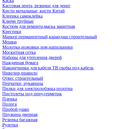
Каска
Кассовая лента, резинки для денег
Кисти мочальные, кисти Китай
Клеенка самоклейка
Ключи трубные
Костюм для ремонта,маска защитная
Крестики
Маркер перманентный,карандаш строительный
Мешки
Молотки,ножовки,лом,напильники
Москитная сетка
Наборы для утепления дверей
Наждачная бумага
Наконечники для кабеля ТВ скобы под кабель
Нивелир,правило
Отвес строительный
Перчатки, рукавицы
Пилки для электролобзика,полотна
Пистолеты под пену,герметик
Пленка
Полога
Пробой-ушко
Пружина дверная
Резинка багажная
Рулетки