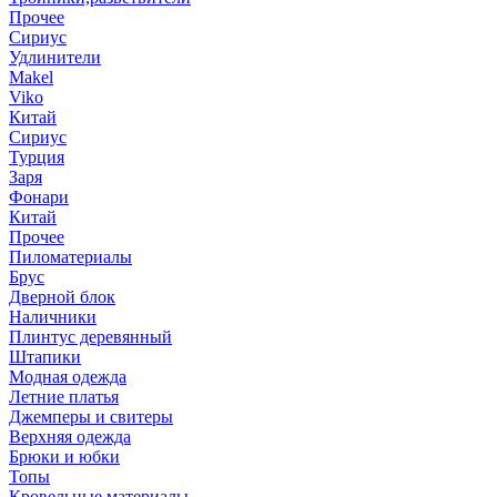
Прочее
Сириус
Удлинители
Makel
Viko
Китай
Сириус
Турция
Заря
Фонари
Китай
Прочее
Пиломатериалы
Брус
Дверной блок
Наличники
Плинтус деревянный
Штапики
Модная одежда
Летние платья
Джемперы и свитеры
Верхняя одежда
Брюки и юбки
Топы
Кровельные материалы