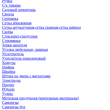
Ручки
С/х товары
Садовый инвентарь
Сверла
Серпянка
Сетка абразивная
Сетка штукатурная,сетка сварная,сетка рабица
Скобы
Стеклорез,градусник
Стремянки
Терки,шпателя
Уголки мебельные, рамные
Уплотнитель
Утеплитель поролоновый
Хомуты
Цифры
Швабра
Штора на дверь с магнитами
Электроды
Прочее
PQtools
Тулекс
Метизная продукция (крепежные материалы)
Саморезы
Саморезы бур