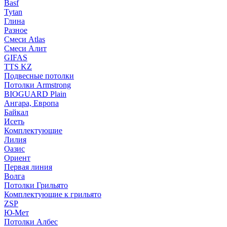
Basf
Tytan
Глина
Разное
Смеси Atlas
Смеси Алит
GIFAS
TTS KZ
Подвесные потолки
Потолки Armstrong
BIOGUARD Plain
Ангара, Европа
Байкал
Исеть
Комплектующие
Лилия
Оазис
Ориент
Первая линия
Волга
Потолки Грильято
Комплектующие к грильято
ZSP
Ю-Мет
Потолки Албес