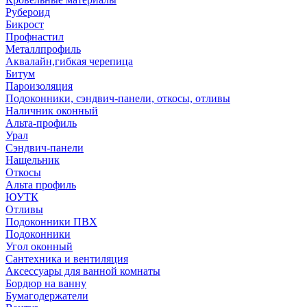
Рубероид
Бикрост
Профнастил
Металлпрофиль
Аквалайн,гибкая черепица
Битум
Пароизоляция
Подоконники, сэндвич-панели, откосы, отливы
Наличник оконный
Альта-профиль
Урал
Сэндвич-панели
Нащельник
Откосы
Альта профиль
ЮУТК
Отливы
Подоконники ПВХ
Подоконники
Угол оконный
Сантехника и вентиляция
Аксессуары для ванной комнаты
Бордюр на ванну
Бумагодержатели