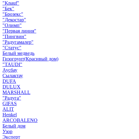
"Knauf"
"Бек"
"Брозекс"
"Декостар"
"Олимп"
"Первая линия"
"Пингвин"
"Радугамалер"
"Статус"
Белый медведь
Гизогрунт(Красивый дом)
"TAUDI"
Аусбау
Сылактау
DUFA
DULUX
MARSHALL
"Радуга"
GIFAS
ALIT
Henkel
ARCOBALENO
Белый дом
Узор
Эксперт