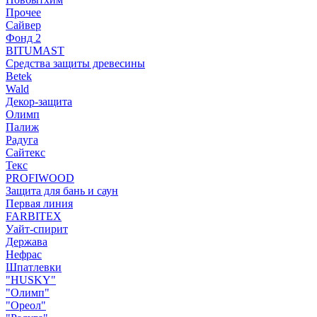
Прочее
Сайвер
Фонд 2
BITUMAST
Средства защиты древесины
Betek
Wald
Декор-защита
Олимп
Палиж
Радуга
Сайтекс
Текс
PROFIWOOD
Защита для бань и саун
Первая линия
FARBITEX
Уайт-спирит
Держава
Нефрас
Шпатлевки
"HUSKY"
"Олимп"
"Ореол"