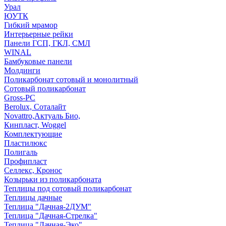
Урал
ЮУТК
Гибкий мрамор
Интерьерные рейки
Панели ГСП, ГКЛ, СМЛ
WINAL
Бамбуковые панели
Молдинги
Поликарбонат сотовый и монолитный
Сотовый поликарбонат
Gross-PC
Berolux, Соталайт
Novattro,Актуаль Био,
Кинпласт, Woggel
Комплектующие
Пластилюкс
Полигаль
Профипласт
Селлекс, Кронос
Козырьки из поликарбоната
Теплицы под сотовый поликарбонат
Теплицы дачные
Теплица "Дачная-2ДУМ"
Теплица "Дачная-Стрелка"
Теплица "Дачная-Эко"