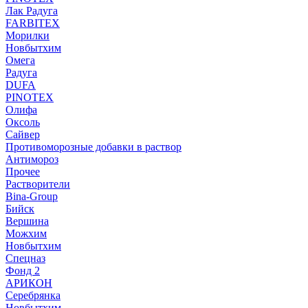
Лак Радуга
FARBITEX
Морилки
Новбытхим
Омега
Радуга
DUFA
PINOTEX
Олифа
Оксоль
Сайвер
Противоморозные добавки в раствор
Антимороз
Прочее
Растворители
Bina-Group
Бийск
Вершина
Можхим
Новбытхим
Спецназ
Фонд 2
АРИКОН
Серебрянка
Новбытхим