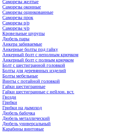
Саморезы желтые
Саморезы оконные
Саморезы оцинкованные
Саморезы прок
Саморезы р/р
Саморезы ч/р
Кровельные шурупы
Дюбель пары
Анкера забиваемые
Анкерные болты под гайку
Анкерный болт с неполным крючком
Анкерный болт с полным крючком
Болт с шестигранной головкой
Болты для деревянных изделий
Болты мебельные
Винты с потайной головкой
Гайки шестигранные
Гайки шестигранные с нейлон. вст.
Гвозди
Грибки
Грибки на дымоход
Дюбель бабочка
Дюбель металлический
Дюбель универсальный
Карабины винтовые