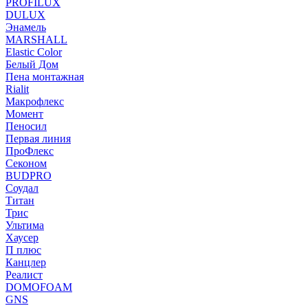
PROFILUX
DULUX
Энамель
MARSHALL
Elastic Color
Белый Дом
Пена монтажная
Rialit
Макрофлекс
Момент
Пеносил
Первая линия
ПроФлекс
Секоном
BUDPRO
Соудал
Титан
Трис
Ультима
Хаусер
П плюс
Канцлер
Реалист
DOMOFOAM
GNS