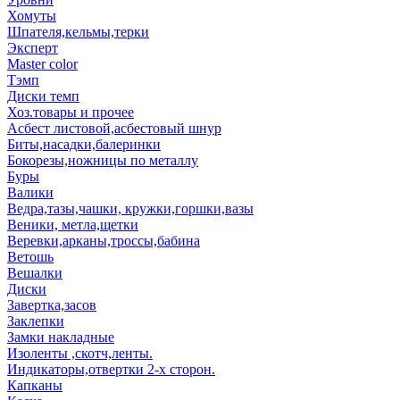
Хомуты
Шпателя,кельмы,терки
Эксперт
Master color
Тэмп
Диски темп
Хоз.товары и прочее
Асбест листовой,асбестовый шнур
Биты,насадки,балеринки
Бокорезы,ножницы по металлу
Буры
Валики
Ведра,тазы,чашки, кружки,горшки,вазы
Веники, метла,щетки
Веревки,арканы,троссы,бабина
Ветошь
Вешалки
Диски
Завертка,засов
Заклепки
Замки накладные
Изоленты ,скотч,ленты.
Индикаторы,отвертки 2-х сторон.
Капканы