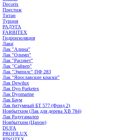
Decorix
Престиж
Титан
Турция
РАДУГА
FARBITEX
Гидроизоляция
Лаки
Лак "Алина"
Лак "Олимп"
Лак "Расцвет"
Лак "Сайвер"
Лак "Эмпилс" ПФ 283
Лак "Ярославские краски"
Лак Dewilux
Лак Dyo Parketex
Лак Dyomarine
Лак Баум
Лак битумный БТ 577 (Фонд 2)
Новбытхим (Лак для дерева ХВ 784)
Лак Радугамалер
Новбытхим (Цапон)
DUFA
PROFILUX
PINOTEX