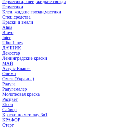
Герметики, клеи, жидкие гвозди
Герметики
Клеи, жидкие гвозди,мастики
Спец.средства
Краски и эмали
Alina
Bravo
Inter
Ultra Lines
ДАЧНИК
Декостар
Ленинградские краски
МАЙ
Acrylic Enamel
Олимп
Омега(Украина)
Радуга
Радугамалер
Молотковая краска
Расцвет
Elcon
Сайвер
Краски по металлу 3в1
КРАФОР
Старт