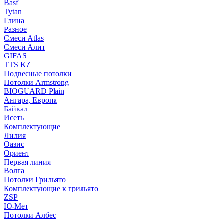
Basf
Tytan
Глина
Разное
Смеси Atlas
Смеси Алит
GIFAS
TTS KZ
Подвесные потолки
Потолки Armstrong
BIOGUARD Plain
Ангара, Европа
Байкал
Исеть
Комплектующие
Лилия
Оазис
Ориент
Первая линия
Волга
Потолки Грильято
Комплектующие к грильято
ZSP
Ю-Мет
Потолки Албес