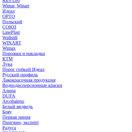
Rico Leo
Wimar, Winart
Идеал
ОРТО
Польский
СОЮЗ
LinePlast
Wallstill
WINART
Wimax
Порожки и накладки
КТМ
Лука
Порог гибкий Идеал
Русский профиль
Лакокрасочная продукция
Воднодисперсионные краски
Алина
DUFA
Arcobaleno
Белый медведь
Бояу
Первая линия
Пингвин, эксперт
Радуга