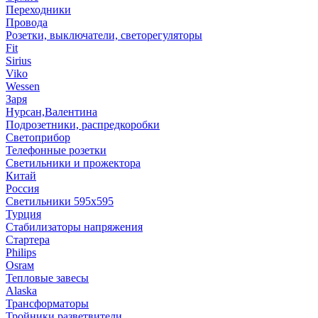
Переходники
Провода
Розетки, выключатели, светорегуляторы
Fit
Sirius
Viko
Wessen
Заря
Нурсан,Валентина
Подрозетники, распредкоробки
Светоприбор
Телефонные розетки
Светильники и прожектора
Китай
Россия
Светильники 595х595
Турция
Стабилизаторы напряжения
Стартера
Philips
Оsrам
Тепловые завесы
Alaska
Трансформаторы
Тройники,разветвители