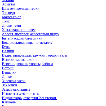
Хомуты
Шпателя,кельмы,терки
Эксперт
Master color
Тэмп
Диски темп
Хоз.товары и прочее
Асбест листовой,асбестовый шнур
Биты,насадки,балеринки
Бокорезы,ножницы по металлу
Буры
Валики
Ведра,тазы,чашки, кружки,горшки,вазы
Веники, метла,щетки
Веревки,арканы,троссы,бабина
Ветошь
Вешалки
Диски
Завертка,засов
Заклепки
Замки накладные
Изоленты ,скотч,ленты.
Индикаторы,отвертки 2-х сторон.
Капканы