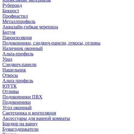
Рубероид
Бикрост
Профнастил
Металлпрофиль
Аквалайн,гибкая черепица
Битум
Пароизоляция
Подоконники, сэндвич-панели, откосы, отливы
Наличник оконный
Альта-профиль
Урал
Сэндвич-панели
Нащельник
Откосы
Альта профиль
ЮУТК
Отливы
Подоконники ПВХ
Подоконники
Угол оконный
Сантехника и вентиляция
Аксессуары для ванной комнаты
Бордюр на ванну
Бумагодержатели