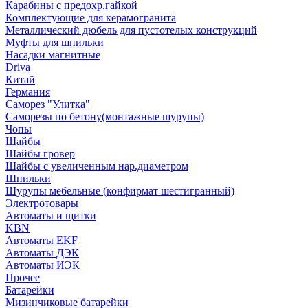
Карабины с предохр.гайкой
Комплектующие для керамогранита
Металлический дюбель для пустотелых конструкций
Муфты для шпильки
Насадки магнитные
Driva
Китай
Германия
Саморез "Улитка"
Саморезы по бетону(монтажные шурупы)
Чопы
Шайбы
Шайбы гровер
Шайбы с увеличенным нар.диаметром
Шпильки
Шурупы мебельные (конфирмат шестигранный)
Электротовары
Автоматы и щитки
KBN
Автоматы EKF
Автоматы ДЭК
Автоматы ИЭК
Прочее
Батарейки
Мизинчиковые батарейки