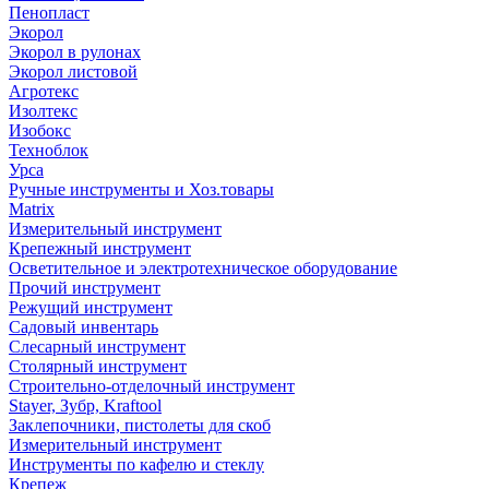
Пенопласт
Экорол
Экорол в рулонах
Экорол листовой
Агротекс
Изолтекс
Изобокс
Техноблок
Урса
Ручные инструменты и Хоз.товары
Matrix
Измерительный инструмент
Крепежный инструмент
Осветительное и электротехническое оборудование
Прочий инструмент
Режущий инструмент
Садовый инвентарь
Слесарный инструмент
Столярный инструмент
Строительно-отделочный инструмент
Stayer, Зубр, Kraftool
Заклепочники, пистолеты для скоб
Измерительный инструмент
Инструменты по кафелю и стеклу
Крепеж