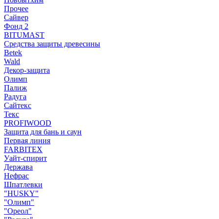
Прочее
Сайвер
Фонд 2
BITUMAST
Средства защиты древесины
Betek
Wald
Декор-защита
Олимп
Палиж
Радуга
Сайтекс
Текс
PROFIWOOD
Защита для бань и саун
Первая линия
FARBITEX
Уайт-спирит
Держава
Нефрас
Шпатлевки
"HUSKY"
"Олимп"
"Ореол"