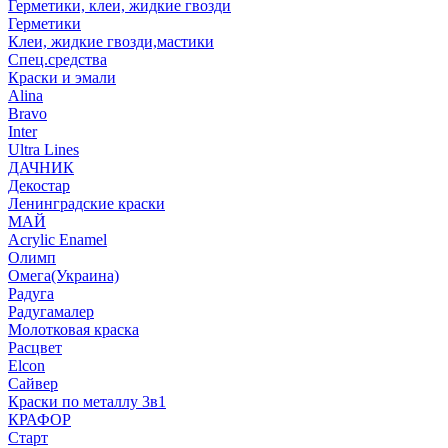
Герметики, клеи, жидкие гвозди
Герметики
Клеи, жидкие гвозди,мастики
Спец.средства
Краски и эмали
Alina
Bravo
Inter
Ultra Lines
ДАЧНИК
Декостар
Ленинградские краски
МАЙ
Acrylic Enamel
Олимп
Омега(Украина)
Радуга
Радугамалер
Молотковая краска
Расцвет
Elcon
Сайвер
Краски по металлу 3в1
КРАФОР
Старт