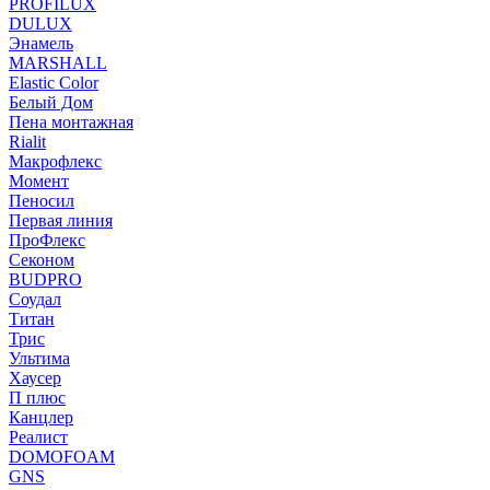
PROFILUX
DULUX
Энамель
MARSHALL
Elastic Color
Белый Дом
Пена монтажная
Rialit
Макрофлекс
Момент
Пеносил
Первая линия
ПроФлекс
Секоном
BUDPRO
Соудал
Титан
Трис
Ультима
Хаусер
П плюс
Канцлер
Реалист
DOMOFOAM
GNS