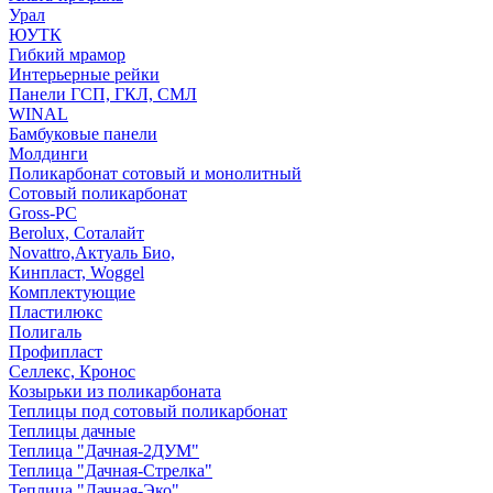
Урал
ЮУТК
Гибкий мрамор
Интерьерные рейки
Панели ГСП, ГКЛ, СМЛ
WINAL
Бамбуковые панели
Молдинги
Поликарбонат сотовый и монолитный
Сотовый поликарбонат
Gross-PC
Berolux, Соталайт
Novattro,Актуаль Био,
Кинпласт, Woggel
Комплектующие
Пластилюкс
Полигаль
Профипласт
Селлекс, Кронос
Козырьки из поликарбоната
Теплицы под сотовый поликарбонат
Теплицы дачные
Теплица "Дачная-2ДУМ"
Теплица "Дачная-Стрелка"
Теплица "Дачная-Эко"