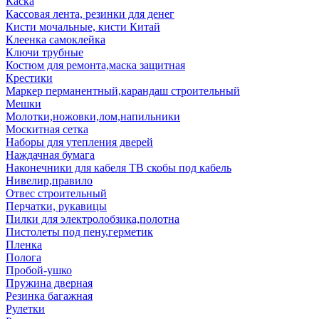
Каска
Кассовая лента, резинки для денег
Кисти мочальные, кисти Китай
Клеенка самоклейка
Ключи трубные
Костюм для ремонта,маска защитная
Крестики
Маркер перманентный,карандаш строительный
Мешки
Молотки,ножовки,лом,напильники
Москитная сетка
Наборы для утепления дверей
Наждачная бумага
Наконечники для кабеля ТВ скобы под кабель
Нивелир,правило
Отвес строительный
Перчатки, рукавицы
Пилки для электролобзика,полотна
Пистолеты под пену,герметик
Пленка
Полога
Пробой-ушко
Пружина дверная
Резинка багажная
Рулетки