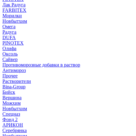
Лак Радуга
FARBITEX
Морилки
Новбытхим
Омега
Радуга
DUFA
PINOTEX
Олифа
Оксоль
Сайвер
Противоморозные добавки в раствор
Антимороз
Прочее
Растворители
Bina-Group
Бийск
Вершина
Можхим
Новбытхим
Спецназ
Фонд 2
АРИКОН
Серебрянка
Новбытхим