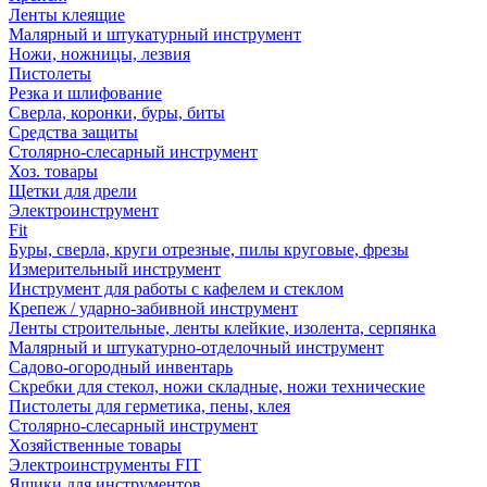
Ленты клеящие
Малярный и штукатурный инструмент
Ножи, ножницы, лезвия
Пистолеты
Резка и шлифование
Сверла, коронки, буры, биты
Средства защиты
Столярно-слесарный инструмент
Хоз. товары
Щетки для дрели
Электроинструмент
Fit
Буры, сверла, круги отрезные, пилы круговые, фрезы
Измерительный инструмент
Инструмент для работы с кафелем и стеклом
Крепеж / ударно-забивной инструмент
Ленты строительные, ленты клейкие, изолента, серпянка
Малярный и штукатурно-отделочный инструмент
Садово-огородный инвентарь
Скребки для стекол, ножи складные, ножи технические
Пистолеты для герметика, пены, клея
Столярно-слесарный инструмент
Хозяйственные товары
Электроинструменты FIT
Ящики для инструментов