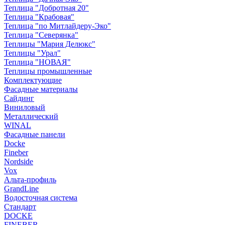
Теплица "Добротная 20"
Теплица "Крабовая"
Теплица "по Митлайдеру-Эко"
Теплица "Северянка"
Теплицы "Мария Делюкс"
Теплицы "Урал"
Теплица "НОВАЯ"
Теплицы промышленные
Комплектующие
Фасадные материалы
Сайдинг
Виниловый
Металлический
WINAL
Фасадные панели
Docke
Fineber
Nordside
Vox
Альта-профиль
GrandLine
Водосточная система
Стандарт
DOCKE
FINEBER