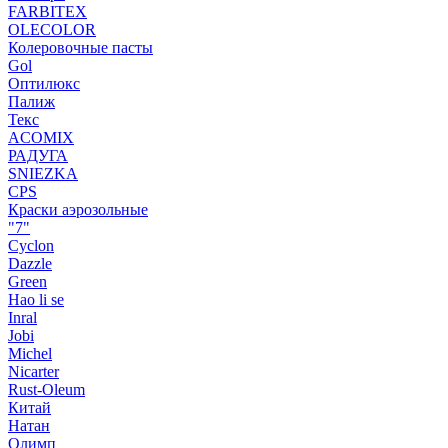
FARBITEX
OLECOLOR
Колеровочные пасты
Gol
Оптилюкс
Палиж
Текс
ACOMIX
РАДУГА
SNIEZKA
CPS
Краски аэрозольные
"7"
Cyclon
Dazzle
Green
Hao li se
Inral
Jobi
Michel
Nicarter
Rust-Oleum
Китай
Натан
Олимп