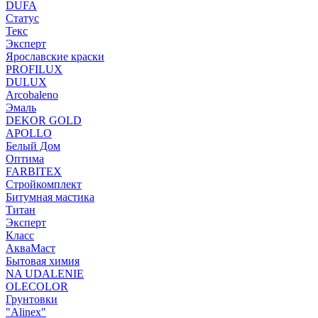
DUFA
Статус
Текс
Эксперт
Ярославские краски
PROFILUX
DULUX
Arcobaleno
Эмаль
DEKOR GOLD
APOLLO
Белый Дом
Оптима
FARBITEX
Стройкомплект
Битумная мастика
Титан
Эксперт
Класс
АкваМаст
Бытовая химия
NA UDALENIE
OLECOLOR
Грунтовки
"Alinex"