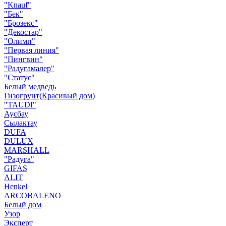
"Knauf"
"Бек"
"Брозекс"
"Декостар"
"Олимп"
"Первая линия"
"Пингвин"
"Радугамалер"
"Статус"
Белый медведь
Гизогрунт(Красивый дом)
"TAUDI"
Аусбау
Сылактау
DUFA
DULUX
MARSHALL
"Радуга"
GIFAS
ALIT
Henkel
ARCOBALENO
Белый дом
Узор
Эксперт