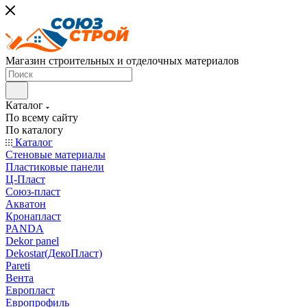
Магазин строительных и отделочных материалов
Каталог
По всему сайту
По каталогу
Каталог
Стеновые материалы
Пластиковые панели
Ц-Пласт
Союз-пласт
Акватон
Кронапласт
PANDA
Dekor panel
Dekostar(ДекоПласт)
Pareti
Вента
Европласт
Европрофиль