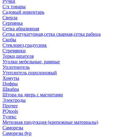
Ручки
С/х товары
Садовый инвентарь
Сверла
Серпянка
Сетка абразивная
Сетка штукатурная,сетка сварная,сетка рабица
Скобы
Стеклорез,градусник
Стремянки
Терки,шпателя
Уголки мебельные, рамные
Уплотнитель
Утеплитель поролоновый
Хомуты
Цифры
Швабра
Штора на дверь с магнитами
Электроды
Прочее
PQtools
Тулекс
Метизная продукция (крепежные материалы)
Саморезы
Саморезы бур