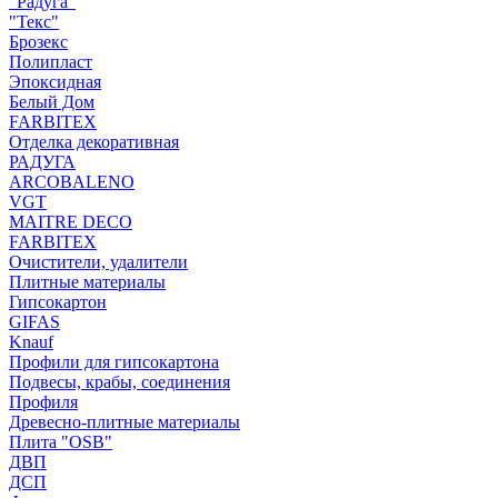
"Радуга"
"Текс"
Брозекс
Полипласт
Эпоксидная
Белый Дом
FARBITEX
Отделка декоративная
РАДУГА
ARCOBALENO
VGT
MAITRE DECO
FARBITEX
Очистители, удалители
Плитные материалы
Гипсокартон
GIFAS
Knauf
Профили для гипсокартона
Подвесы, крабы, соединения
Профиля
Древесно-плитные материалы
Плита "OSB"
ДВП
ДСП