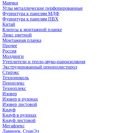
Маячки
Углы металлические перфорированные
Фурнитура к панелям МДФ
Фурнитура к панелям ПВХ
Китай
Клипсы к монтажной планке
Люкс цветной
Монтажная планка
Прочее
Россия
Молдинги
Утеплители и тепло-звуко-пароизоляция
Экструдированный пенополистирол
Стирэкс
Технониколь
Пеноплекс
Техноплекс
Изовер
Изовер в рулонах
Изовер листовой
Кнауф
Кнауф в рулонах
Кнауф листовой
Мегафлекс
Ламинек, СпанЭл