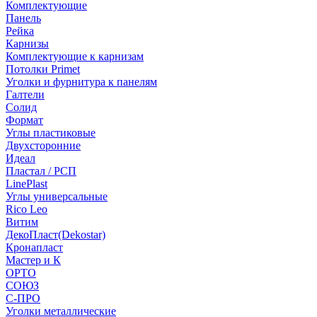
Комплектующие
Панель
Рейка
Карнизы
Комплектующие к карнизам
Потолки Primet
Уголки и фурнитура к панелям
Галтели
Солид
Формат
Углы пластиковые
Двухсторонние
Идеал
Пластал / РСП
LinePlast
Углы универсальные
Rico Leo
Витим
ДекоПласт(Dekostar)
Кронапласт
Мастер и К
ОРТО
СОЮЗ
С-ПРО
Уголки металлические