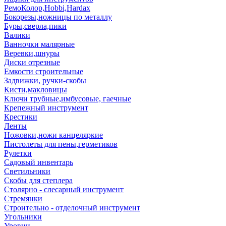
РемоКолор,Hobbi,Hardax
Бокорезы,ножницы по металлу
Буры,сверла,пики
Валики
Ванночки малярные
Веревки,шнуры
Диски отрезные
Емкости строительные
Задвижки, ручки-скобы
Кисти,макловицы
Ключи трубные,имбусовые, гаечные
Крепежный инструмент
Крестики
Ленты
Ножовки,ножи канцеляркие
Пистолеты для пены,герметиков
Рулетки
Садовый инвентарь
Светильники
Скобы для степлера
Столярно - слесарный инструмент
Стремянки
Строительно - отделочный инструмент
Угольники
Уровни