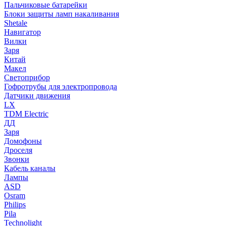
Пальчиковые батарейки
Блоки защиты ламп накаливания
Shetale
Навигатор
Вилки
Заря
Китай
Макел
Светоприбор
Гофротрубы для электропровода
Датчики движения
LX
TDM Electric
ДД
Заря
Домофоны
Дроселя
Звонки
Кабель каналы
Лампы
ASD
Osram
Philips
Pila
Technolight