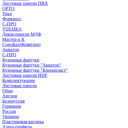
Листовые панели ПВХ
ОРТО
Урал
Форкросс
С-ПРО
УЦЕНКА
Декор-панели МДФ
Мастер и К
СоюзБалтКомплект
Акватон
С-ПРО
Кухонные фартуки
Кухонные фартуки "Акватон"
Кухонные фартуки "Кронапласт"
Листовые панели HDF
Комплектующие
Листовые панели
Обои
Англия
Белоруссия
Германия
Россия
Украина
Пластиковая вагонка
Альта-профиль