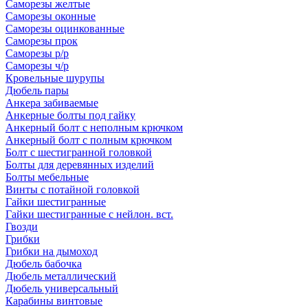
Саморезы желтые
Саморезы оконные
Саморезы оцинкованные
Саморезы прок
Саморезы р/р
Саморезы ч/р
Кровельные шурупы
Дюбель пары
Анкера забиваемые
Анкерные болты под гайку
Анкерный болт с неполным крючком
Анкерный болт с полным крючком
Болт с шестигранной головкой
Болты для деревянных изделий
Болты мебельные
Винты с потайной головкой
Гайки шестигранные
Гайки шестигранные с нейлон. вст.
Гвозди
Грибки
Грибки на дымоход
Дюбель бабочка
Дюбель металлический
Дюбель универсальный
Карабины винтовые