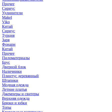
Прочее
Сириус
Удлинители
Makel
Viko
Китай
Сириус
Турция
Заря
Фонари
Китай
Прочее
Пиломатериалы
Брус
Дверной блок
Наличники
Плинтус деревянный
Штапики
Модная одежда
Летние платья
Джемперы и свитеры
Верхняя одежда
Брюки и юбки
Топы
Кровельные материалы