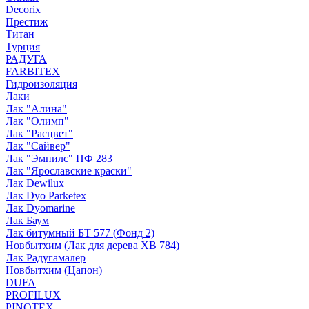
Decorix
Престиж
Титан
Турция
РАДУГА
FARBITEX
Гидроизоляция
Лаки
Лак "Алина"
Лак "Олимп"
Лак "Расцвет"
Лак "Сайвер"
Лак "Эмпилс" ПФ 283
Лак "Ярославские краски"
Лак Dewilux
Лак Dyo Parketex
Лак Dyomarine
Лак Баум
Лак битумный БТ 577 (Фонд 2)
Новбытхим (Лак для дерева ХВ 784)
Лак Радугамалер
Новбытхим (Цапон)
DUFA
PROFILUX
PINOTEX