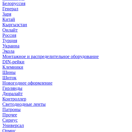
Белоруссия
Генерал
Заря
Китай
Кыргызстан
Онлайт
Россия
Турция
Украина
Экола
Монтажное и распределительное оборудование
DIN-рейки
Клемники
Шины
Щиток
Новогоднее оформление
Гирлянды
Дюралайт
Контроллер
Светодиодные ленты
Патроны
Прочее
Сириус
Универсал
Ормис