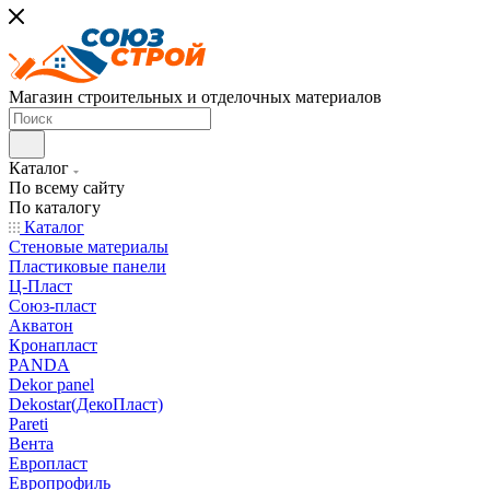
Магазин строительных и отделочных материалов
Каталог
По всему сайту
По каталогу
Каталог
Стеновые материалы
Пластиковые панели
Ц-Пласт
Союз-пласт
Акватон
Кронапласт
PANDA
Dekor panel
Dekostar(ДекоПласт)
Pareti
Вента
Европласт
Европрофиль