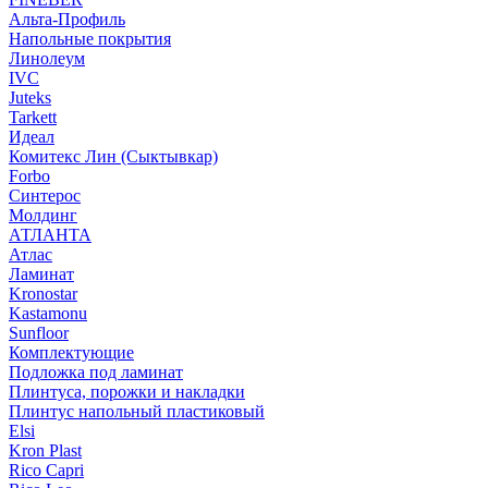
Альта-Профиль
Напольные покрытия
Линолеум
IVC
Juteks
Tarkett
Идеал
Комитекс Лин (Сыктывкар)
Forbo
Синтерос
Молдинг
АТЛАНТА
Атлас
Ламинат
Kronostar
Kastamonu
Sunfloor
Комплектующие
Подложка под ламинат
Плинтуса, порожки и накладки
Плинтус напольный пластиковый
Elsi
Kron Plast
Rico Capri