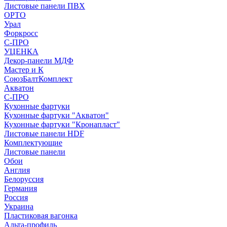
Листовые панели ПВХ
ОРТО
Урал
Форкросс
С-ПРО
УЦЕНКА
Декор-панели МДФ
Мастер и К
СоюзБалтКомплект
Акватон
С-ПРО
Кухонные фартуки
Кухонные фартуки "Акватон"
Кухонные фартуки "Кронапласт"
Листовые панели HDF
Комплектующие
Листовые панели
Обои
Англия
Белоруссия
Германия
Россия
Украина
Пластиковая вагонка
Альта-профиль