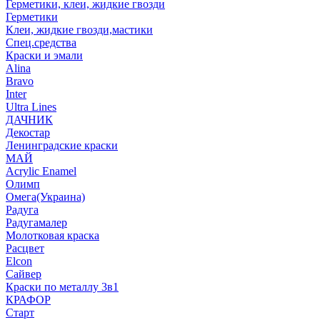
Герметики, клеи, жидкие гвозди
Герметики
Клеи, жидкие гвозди,мастики
Спец.средства
Краски и эмали
Alina
Bravo
Inter
Ultra Lines
ДАЧНИК
Декостар
Ленинградские краски
МАЙ
Acrylic Enamel
Олимп
Омега(Украина)
Радуга
Радугамалер
Молотковая краска
Расцвет
Elcon
Сайвер
Краски по металлу 3в1
КРАФОР
Старт