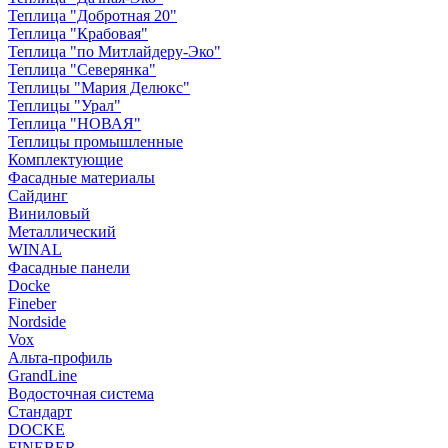
Теплица "Добротная 20"
Теплица "Крабовая"
Теплица "по Митлайдеру-Эко"
Теплица "Северянка"
Теплицы "Мария Делюкс"
Теплицы "Урал"
Теплица "НОВАЯ"
Теплицы промышленные
Комплектующие
Фасадные материалы
Сайдинг
Виниловый
Металлический
WINAL
Фасадные панели
Docke
Fineber
Nordside
Vox
Альта-профиль
GrandLine
Водосточная система
Стандарт
DOCKE
FINEBER