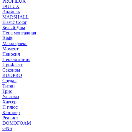
PROFILUX
DULUX
Энамель
MARSHALL
Elastic Color
Белый Дом
Пена монтажная
Rialit
Макрофлекс
Момент
Пеносил
Первая линия
ПроФлекс
Секоном
BUDPRO
Соудал
Титан
Трис
Ультима
Хаусер
П плюс
Канцлер
Реалист
DOMOFOAM
GNS