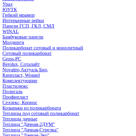
Урал
ЮУТК
Гибкий мрамор
Интерьерные рейки
Панели ГСП, ГКЛ, СМЛ
WINAL
Бамбуковые панели
Молдинги
Поликарбонат сотовый и монолитный
Сотовый поликарбонат
Gross-PC
Berolux, Соталайт
Novattro,Актуаль Био,
Кинпласт, Woggel
Комплектующие
Пластилюкс
Полигаль
Профипласт
Селлекс, Кронос
Козырьки из поликарбоната
Теплицы под сотовый поликарбонат
Теплицы дачные
Теплица "Дачная-2ДУМ"
Теплица "Дачная-Стрелка"
Теплица "Дачная-Эко"