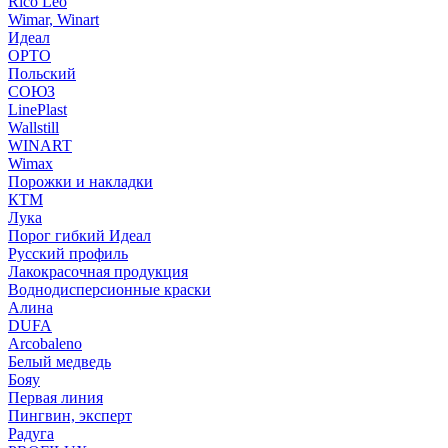
Rico Leo
Wimar, Winart
Идеал
ОРТО
Польский
СОЮЗ
LinePlast
Wallstill
WINART
Wimax
Порожки и накладки
КТМ
Лука
Порог гибкий Идеал
Русский профиль
Лакокрасочная продукция
Воднодисперсионные краски
Алина
DUFA
Arcobaleno
Белый медведь
Бояу
Первая линия
Пингвин, эксперт
Радуга