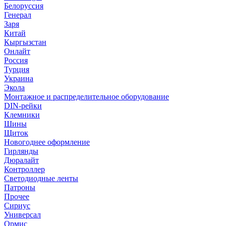
Белоруссия
Генерал
Заря
Китай
Кыргызстан
Онлайт
Россия
Турция
Украина
Экола
Монтажное и распределительное оборудование
DIN-рейки
Клемники
Шины
Щиток
Новогоднее оформление
Гирлянды
Дюралайт
Контроллер
Светодиодные ленты
Патроны
Прочее
Сириус
Универсал
Ормис