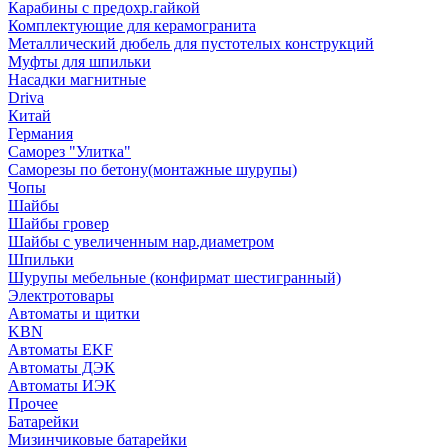
Карабины с предохр.гайкой
Комплектующие для керамогранита
Металлический дюбель для пустотелых конструкций
Муфты для шпильки
Насадки магнитные
Driva
Китай
Германия
Саморез "Улитка"
Саморезы по бетону(монтажные шурупы)
Чопы
Шайбы
Шайбы гровер
Шайбы с увеличенным нар.диаметром
Шпильки
Шурупы мебельные (конфирмат шестигранный)
Электротовары
Автоматы и щитки
KBN
Автоматы EKF
Автоматы ДЭК
Автоматы ИЭК
Прочее
Батарейки
Мизинчиковые батарейки