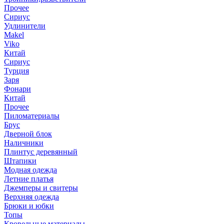
Прочее
Сириус
Удлинители
Makel
Viko
Китай
Сириус
Турция
Заря
Фонари
Китай
Прочее
Пиломатериалы
Брус
Дверной блок
Наличники
Плинтус деревянный
Штапики
Модная одежда
Летние платья
Джемперы и свитеры
Верхняя одежда
Брюки и юбки
Топы
Кровельные материалы