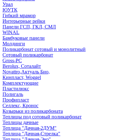
Урал
ЮУТК
Гибкий мрамор
Интерьерные рейки
Панели ГСП, ГКЛ, СМЛ
WINAL
Бамбуковые панели
Молдинги
Поликарбонат сотовый и монолитный
Сотовый поликарбонат
Gross-PC
Berolux, Соталайт
Novattro,Актуаль Био,
Кинпласт, Woggel
Комплектующие
Пластилюкс
Полигаль
Профипласт
Селлекс, Кронос
Козырьки из поликарбоната
Теплицы под сотовый поликарбонат
Теплицы дачные
Теплица "Дачная-2ДУМ"
Теплица "Дачная-Стрелка"
Теплица "Дачная-Эко"