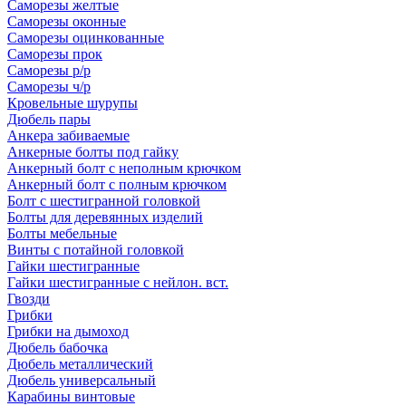
Саморезы желтые
Саморезы оконные
Саморезы оцинкованные
Саморезы прок
Саморезы р/р
Саморезы ч/р
Кровельные шурупы
Дюбель пары
Анкера забиваемые
Анкерные болты под гайку
Анкерный болт с неполным крючком
Анкерный болт с полным крючком
Болт с шестигранной головкой
Болты для деревянных изделий
Болты мебельные
Винты с потайной головкой
Гайки шестигранные
Гайки шестигранные с нейлон. вст.
Гвозди
Грибки
Грибки на дымоход
Дюбель бабочка
Дюбель металлический
Дюбель универсальный
Карабины винтовые