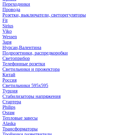
Переходники
Провода
Розетки, выключатели, светорегуляторы
Fit
Sirius
Viko
Wessen
Заря
Нурсан,Валентина
Подрозетники, распредкоробки
Светоприбор
Телефонные розетки
Светильники и прожектора
Китай
Россия
Светильники 595х595
Турция
Стабилизаторы напряжения
Стартера
Philips
Оsrам
Тепловые завесы
Alaska
Трансформаторы
Тройники,разветвители