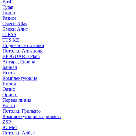
Basf
Tytan
Глина
Разное
Смеси Atlas
Смеси Алит
GIFAS
TTS KZ
Подвесные потолки
Потолки Armstrong
BIOGUARD Plain
Ангара, Европа
Байкал
Исеть
Комплектующие
Лилия
Оазис
Ориент
Первая линия
Волга
Потолки Грильято
Комплектующие к грильято
ZSP
Ю-Мет
Потолки Албес