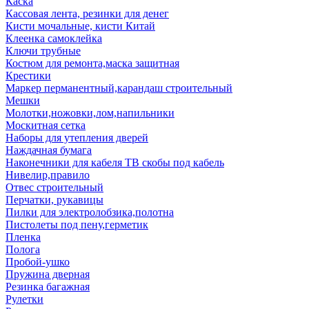
Каска
Кассовая лента, резинки для денег
Кисти мочальные, кисти Китай
Клеенка самоклейка
Ключи трубные
Костюм для ремонта,маска защитная
Крестики
Маркер перманентный,карандаш строительный
Мешки
Молотки,ножовки,лом,напильники
Москитная сетка
Наборы для утепления дверей
Наждачная бумага
Наконечники для кабеля ТВ скобы под кабель
Нивелир,правило
Отвес строительный
Перчатки, рукавицы
Пилки для электролобзика,полотна
Пистолеты под пену,герметик
Пленка
Полога
Пробой-ушко
Пружина дверная
Резинка багажная
Рулетки