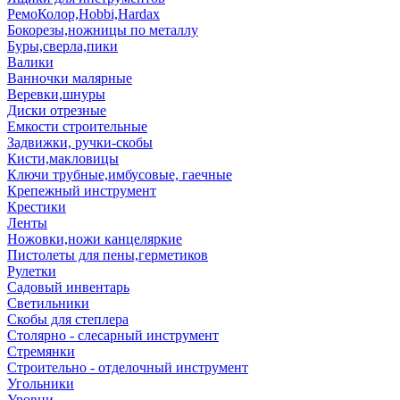
РемоКолор,Hobbi,Hardax
Бокорезы,ножницы по металлу
Буры,сверла,пики
Валики
Ванночки малярные
Веревки,шнуры
Диски отрезные
Емкости строительные
Задвижки, ручки-скобы
Кисти,макловицы
Ключи трубные,имбусовые, гаечные
Крепежный инструмент
Крестики
Ленты
Ножовки,ножи канцеляркие
Пистолеты для пены,герметиков
Рулетки
Садовый инвентарь
Светильники
Скобы для степлера
Столярно - слесарный инструмент
Стремянки
Строительно - отделочный инструмент
Угольники
Уровни