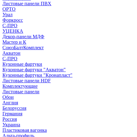
Листовые панели ПВХ
ОРТО
Урал
Форкросс
С-ПРО
УЦЕНКА
Декор-панели МДФ
Мастер и К
СоюзБалтКомплект
Акватон
С-ПРО
Кухонные фартуки
Кухонные фартуки "Акватон"
Кухонные фартуки "Кронапласт"
Листовые панели HDF
Комплектующие
Листовые панели
Обои
Англия
Белоруссия
Германия
Россия
Украина
Пластиковая вагонка
Альта-профиль