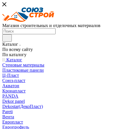
Магазин строительных и отделочных материалов
Каталог
По всему сайту
По каталогу
Каталог
Стеновые материалы
Пластиковые панели
Ц-Пласт
Союз-пласт
Акватон
Кронапласт
PANDA
Dekor panel
Dekostar(ДекоПласт)
Pareti
Вента
Европласт
Европрофиль