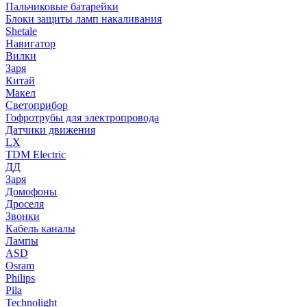
Пальчиковые батарейки
Блоки защиты ламп накаливания
Shetale
Навигатор
Вилки
Заря
Китай
Макел
Светоприбор
Гофротрубы для электропровода
Датчики движения
LX
TDM Electric
ДД
Заря
Домофоны
Дроселя
Звонки
Кабель каналы
Лампы
ASD
Osram
Philips
Pila
Technolight