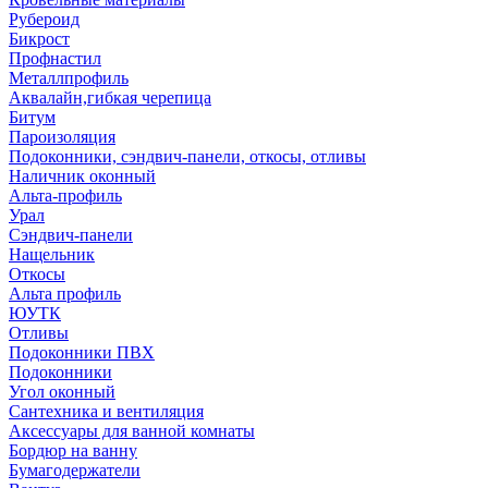
Рубероид
Бикрост
Профнастил
Металлпрофиль
Аквалайн,гибкая черепица
Битум
Пароизоляция
Подоконники, сэндвич-панели, откосы, отливы
Наличник оконный
Альта-профиль
Урал
Сэндвич-панели
Нащельник
Откосы
Альта профиль
ЮУТК
Отливы
Подоконники ПВХ
Подоконники
Угол оконный
Сантехника и вентиляция
Аксессуары для ванной комнаты
Бордюр на ванну
Бумагодержатели