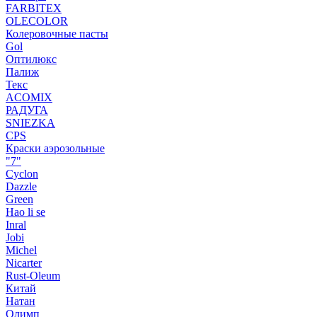
FARBITEX
OLECOLOR
Колеровочные пасты
Gol
Оптилюкс
Палиж
Текс
ACOMIX
РАДУГА
SNIEZKA
CPS
Краски аэрозольные
"7"
Cyclon
Dazzle
Green
Hao li se
Inral
Jobi
Michel
Nicarter
Rust-Oleum
Китай
Натан
Олимп