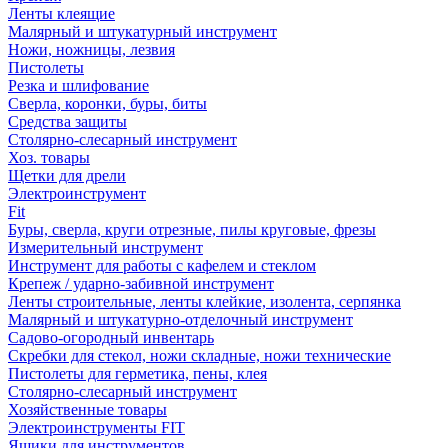
Ленты клеящие
Малярный и штукатурный инструмент
Ножи, ножницы, лезвия
Пистолеты
Резка и шлифование
Сверла, коронки, буры, биты
Средства защиты
Столярно-слесарный инструмент
Хоз. товары
Щетки для дрели
Электроинструмент
Fit
Буры, сверла, круги отрезные, пилы круговые, фрезы
Измерительный инструмент
Инструмент для работы с кафелем и стеклом
Крепеж / ударно-забивной инструмент
Ленты строительные, ленты клейкие, изолента, серпянка
Малярный и штукатурно-отделочный инструмент
Садово-огородный инвентарь
Скребки для стекол, ножи складные, ножи технические
Пистолеты для герметика, пены, клея
Столярно-слесарный инструмент
Хозяйственные товары
Электроинструменты FIT
Ящики для инструментов