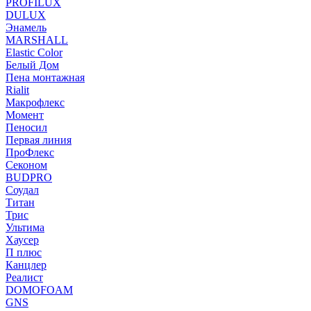
PROFILUX
DULUX
Энамель
MARSHALL
Elastic Color
Белый Дом
Пена монтажная
Rialit
Макрофлекс
Момент
Пеносил
Первая линия
ПроФлекс
Секоном
BUDPRO
Соудал
Титан
Трис
Ультима
Хаусер
П плюс
Канцлер
Реалист
DOMOFOAM
GNS