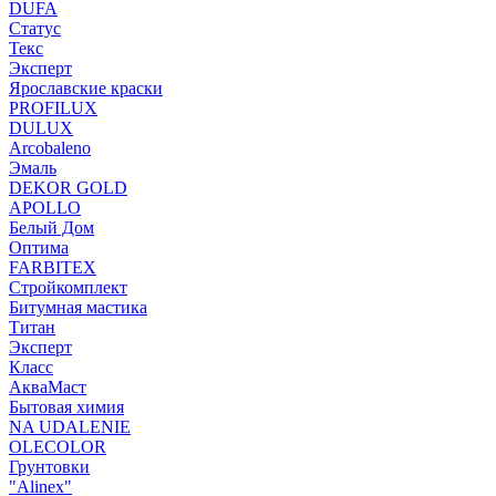
DUFA
Статус
Текс
Эксперт
Ярославские краски
PROFILUX
DULUX
Arcobaleno
Эмаль
DEKOR GOLD
APOLLO
Белый Дом
Оптима
FARBITEX
Стройкомплект
Битумная мастика
Титан
Эксперт
Класс
АкваМаст
Бытовая химия
NA UDALENIE
OLECOLOR
Грунтовки
"Alinex"