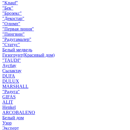
"Knauf"
"Бек"
"Брозекс"
"Декостар"
"Олимп"
"Первая линия"
"Пингвин"
"Радугамалер"
"Статус"
Белый медведь
Гизогрунт(Красивый дом)
"TAUDI"
Аусбау
Сылактау
DUFA
DULUX
MARSHALL
"Радуга"
GIFAS
ALIT
Henkel
ARCOBALENO
Белый дом
Узор
Эксперт