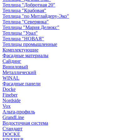
Теплица "Добротная 20"
Теплица "Крабовая"
Теплица "по Митлайдеру-Эко"
Теплица "Северянка"
Теплицы "Мария Делюкс"
Теплицы "Урал"
Теплица "НОВАЯ"
Теплицы промышленные
Комплектующие
Фасадные материалы
Сайдинг
Виниловый
Металлический
WINAL
Фасадные панели
Docke
Fineber
Nordside
Vox
Альта-профиль
GrandLine
Водосточная система
Стандарт
DOCKE
FINEBER