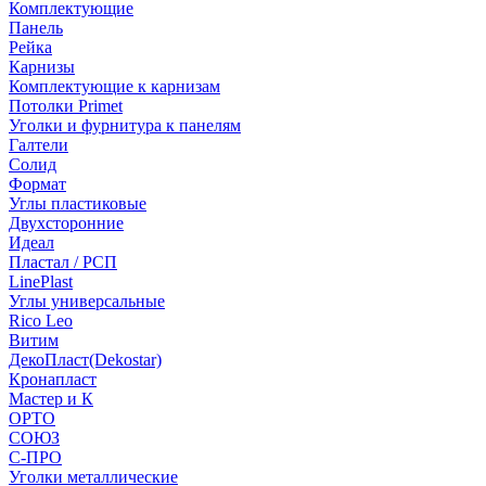
Комплектующие
Панель
Рейка
Карнизы
Комплектующие к карнизам
Потолки Primet
Уголки и фурнитура к панелям
Галтели
Солид
Формат
Углы пластиковые
Двухсторонние
Идеал
Пластал / РСП
LinePlast
Углы универсальные
Rico Leo
Витим
ДекоПласт(Dekostar)
Кронапласт
Мастер и К
ОРТО
СОЮЗ
С-ПРО
Уголки металлические