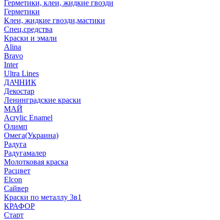
Герметики, клеи, жидкие гвозди
Герметики
Клеи, жидкие гвозди,мастики
Спец.средства
Краски и эмали
Alina
Bravo
Inter
Ultra Lines
ДАЧНИК
Декостар
Ленинградские краски
МАЙ
Acrylic Enamel
Олимп
Омега(Украина)
Радуга
Радугамалер
Молотковая краска
Расцвет
Elcon
Сайвер
Краски по металлу 3в1
КРАФОР
Старт