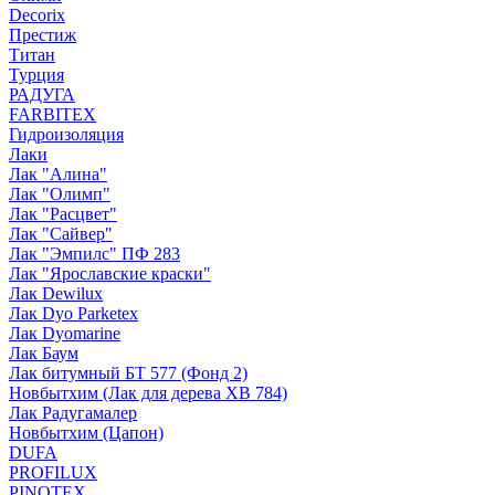
Decorix
Престиж
Титан
Турция
РАДУГА
FARBITEX
Гидроизоляция
Лаки
Лак "Алина"
Лак "Олимп"
Лак "Расцвет"
Лак "Сайвер"
Лак "Эмпилс" ПФ 283
Лак "Ярославские краски"
Лак Dewilux
Лак Dyo Parketex
Лак Dyomarine
Лак Баум
Лак битумный БТ 577 (Фонд 2)
Новбытхим (Лак для дерева ХВ 784)
Лак Радугамалер
Новбытхим (Цапон)
DUFA
PROFILUX
PINOTEX