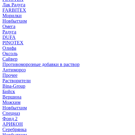
Лак Радуга
FARBITEX
Морилки
Новбытхим
Омега
Радуга
DUFA
PINOTEX
Олифа
Оксоль
Сайвер
Противоморозные добавки в раствор
Антимороз
Прочее
Растворители
Bina-Group
Бийск
Вершина
Можхим
Новбытхим
Спецназ
Фонд 2
АРИКОН
Серебрянка
Новбытхим