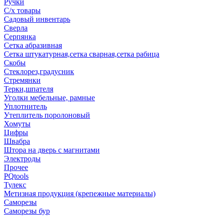
Ручки
С/х товары
Садовый инвентарь
Сверла
Серпянка
Сетка абразивная
Сетка штукатурная,сетка сварная,сетка рабица
Скобы
Стеклорез,градусник
Стремянки
Терки,шпателя
Уголки мебельные, рамные
Уплотнитель
Утеплитель поролоновый
Хомуты
Цифры
Швабра
Штора на дверь с магнитами
Электроды
Прочее
PQtools
Тулекс
Метизная продукция (крепежные материалы)
Саморезы
Саморезы бур