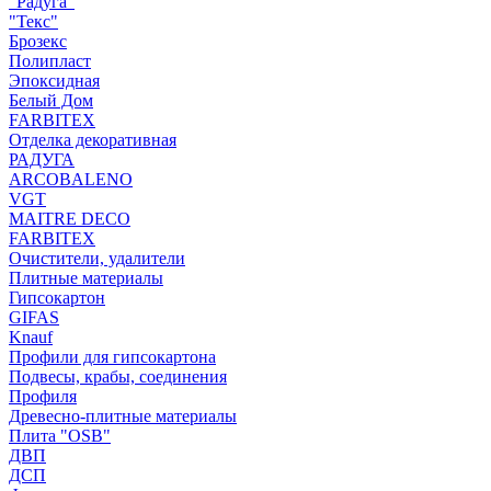
"Радуга"
"Текс"
Брозекс
Полипласт
Эпоксидная
Белый Дом
FARBITEX
Отделка декоративная
РАДУГА
ARCOBALENO
VGT
MAITRE DECO
FARBITEX
Очистители, удалители
Плитные материалы
Гипсокартон
GIFAS
Knauf
Профили для гипсокартона
Подвесы, крабы, соединения
Профиля
Древесно-плитные материалы
Плита "OSB"
ДВП
ДСП