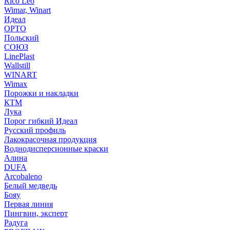
Rico Leo
Wimar, Winart
Идеал
ОРТО
Польский
СОЮЗ
LinePlast
Wallstill
WINART
Wimax
Порожки и накладки
КТМ
Лука
Порог гибкий Идеал
Русский профиль
Лакокрасочная продукция
Воднодисперсионные краски
Алина
DUFA
Arcobaleno
Белый медведь
Бояу
Первая линия
Пингвин, эксперт
Радуга