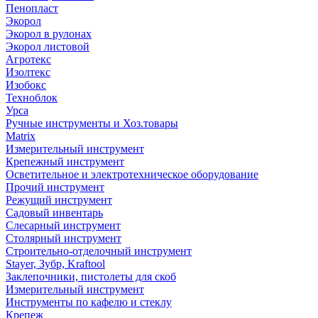
Пенопласт
Экорол
Экорол в рулонах
Экорол листовой
Агротекс
Изолтекс
Изобокс
Техноблок
Урса
Ручные инструменты и Хоз.товары
Matrix
Измерительный инструмент
Крепежный инструмент
Осветительное и электротехническое оборудование
Прочий инструмент
Режущий инструмент
Садовый инвентарь
Слесарный инструмент
Столярный инструмент
Строительно-отделочный инструмент
Stayer, Зубр, Kraftool
Заклепочники, пистолеты для скоб
Измерительный инструмент
Инструменты по кафелю и стеклу
Крепеж