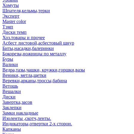
Хомуты
Шпателя,кельмы,терки
Эксперт
Master color
Тэмп
Диски темп
Хоз.товары и прочее
Асбест листовой,асбестовый шнур
Биты,насадки,балеринки
Бокорезы,ножницы по металлу
Буры
Валики
Ведра,тазы,чашки, кружки,горшки,вазы
Веники, метла,щетки
Веревки,арканы,троссы,бабина
Ветошь
Вешалки
Диски
Завертка,засов
Заклепки
Замки накладные
Изоленты ,скотч,ленты.
Индикаторы,отвертки 2-х сторон.
Капканы