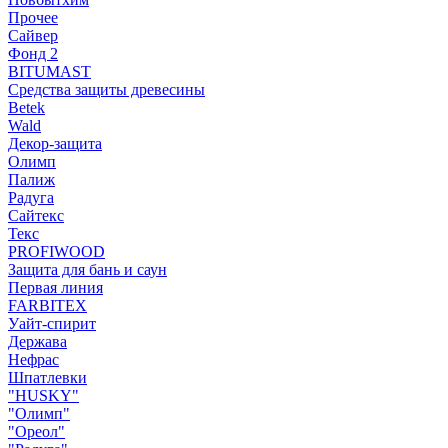
Прочее
Сайвер
Фонд 2
BITUMAST
Средства защиты древесины
Betek
Wald
Декор-защита
Олимп
Палиж
Радуга
Сайтекс
Текс
PROFIWOOD
Защита для бань и саун
Первая линия
FARBITEX
Уайт-спирит
Держава
Нефрас
Шпатлевки
"HUSKY"
"Олимп"
"Ореол"