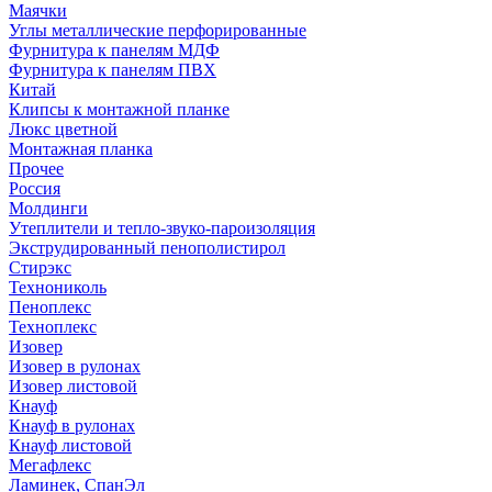
Маячки
Углы металлические перфорированные
Фурнитура к панелям МДФ
Фурнитура к панелям ПВХ
Китай
Клипсы к монтажной планке
Люкс цветной
Монтажная планка
Прочее
Россия
Молдинги
Утеплители и тепло-звуко-пароизоляция
Экструдированный пенополистирол
Стирэкс
Технониколь
Пеноплекс
Техноплекс
Изовер
Изовер в рулонах
Изовер листовой
Кнауф
Кнауф в рулонах
Кнауф листовой
Мегафлекс
Ламинек, СпанЭл