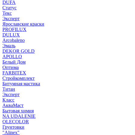
DUFA
Статус
Текс
Эксперт
Ярославские краски
PROFILUX
DULUX
Arcobaleno
Эмаль
DEKOR GOLD
APOLLO
Белый Дом
Оптима
FARBITEX
Стройкомплект
Битумная мастика
Титан
Эксперт
Класс
АкваМаст
Бытовая химия
NA UDALENIE
OLECOLOR
Грунтовки
"Alinex"