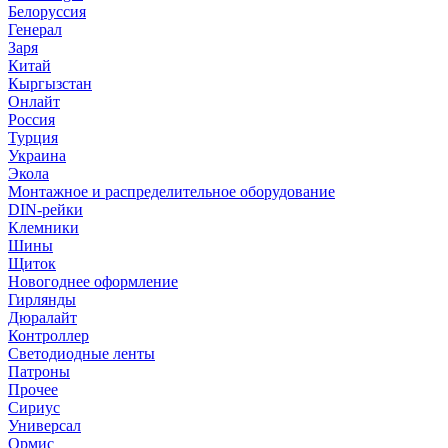
Белоруссия
Генерал
Заря
Китай
Кыргызстан
Онлайт
Россия
Турция
Украина
Экола
Монтажное и распределительное оборудование
DIN-рейки
Клемники
Шины
Щиток
Новогоднее оформление
Гирлянды
Дюралайт
Контроллер
Светодиодные ленты
Патроны
Прочее
Сириус
Универсал
Ормис