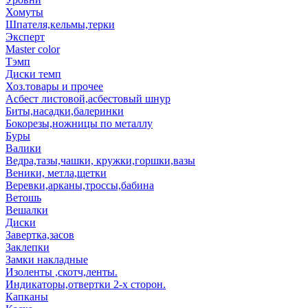
Хомуты
Шпателя,кельмы,терки
Эксперт
Master color
Тэмп
Диски темп
Хоз.товары и прочее
Асбест листовой,асбестовый шнур
Биты,насадки,балеринки
Бокорезы,ножницы по металлу
Буры
Валики
Ведра,тазы,чашки, кружки,горшки,вазы
Веники, метла,щетки
Веревки,арканы,троссы,бабина
Ветошь
Вешалки
Диски
Завертка,засов
Заклепки
Замки накладные
Изоленты ,скотч,ленты.
Индикаторы,отвертки 2-х сторон.
Капканы