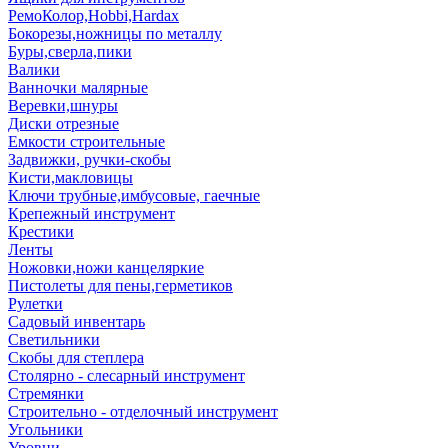
РемоКолор,Hobbi,Hardax
Бокорезы,ножницы по металлу
Буры,сверла,пики
Валики
Ванночки малярные
Веревки,шнуры
Диски отрезные
Емкости строительные
Задвижки, ручки-скобы
Кисти,макловицы
Ключи трубные,имбусовые, гаечные
Крепежный инструмент
Крестики
Ленты
Ножовки,ножи канцеляркие
Пистолеты для пены,герметиков
Рулетки
Садовый инвентарь
Светильники
Скобы для степлера
Столярно - слесарный инструмент
Стремянки
Строительно - отделочный инструмент
Угольники
Уровни