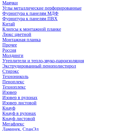
Маячки
Углы металлические перфорированные
Фурнитура к панелям МДФ
Фурнитура к панелям ПВХ
Китай
Клипсы к монтажной планке
Люкс цветной
Монтажная планка
Прочее
Россия
Молдинги
Утеплители и тепло-звуко-пароизоляция
Экструдированный пенополистирол
Стирэкс
Технониколь
Пеноплекс
Техноплекс
Изовер
Изовер в рулонах
Изовер листовой
Кнауф
Кнауф в рулонах
Кнауф листовой
Мегафлекс
Ламинек, СпанЭл