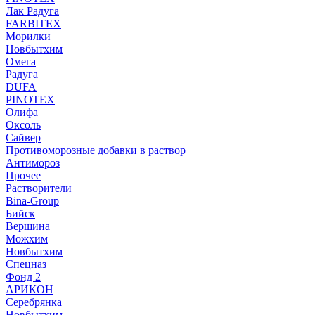
Лак Радуга
FARBITEX
Морилки
Новбытхим
Омега
Радуга
DUFA
PINOTEX
Олифа
Оксоль
Сайвер
Противоморозные добавки в раствор
Антимороз
Прочее
Растворители
Bina-Group
Бийск
Вершина
Можхим
Новбытхим
Спецназ
Фонд 2
АРИКОН
Серебрянка
Новбытхим