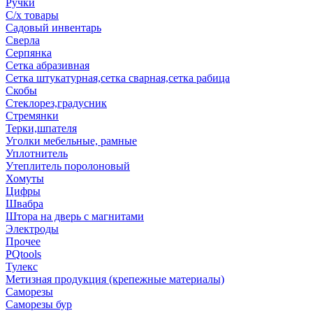
Ручки
С/х товары
Садовый инвентарь
Сверла
Серпянка
Сетка абразивная
Сетка штукатурная,сетка сварная,сетка рабица
Скобы
Стеклорез,градусник
Стремянки
Терки,шпателя
Уголки мебельные, рамные
Уплотнитель
Утеплитель поролоновый
Хомуты
Цифры
Швабра
Штора на дверь с магнитами
Электроды
Прочее
PQtools
Тулекс
Метизная продукция (крепежные материалы)
Саморезы
Саморезы бур