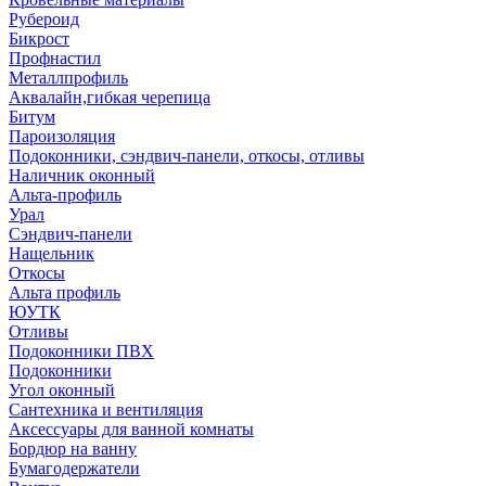
Рубероид
Бикрост
Профнастил
Металлпрофиль
Аквалайн,гибкая черепица
Битум
Пароизоляция
Подоконники, сэндвич-панели, откосы, отливы
Наличник оконный
Альта-профиль
Урал
Сэндвич-панели
Нащельник
Откосы
Альта профиль
ЮУТК
Отливы
Подоконники ПВХ
Подоконники
Угол оконный
Сантехника и вентиляция
Аксессуары для ванной комнаты
Бордюр на ванну
Бумагодержатели