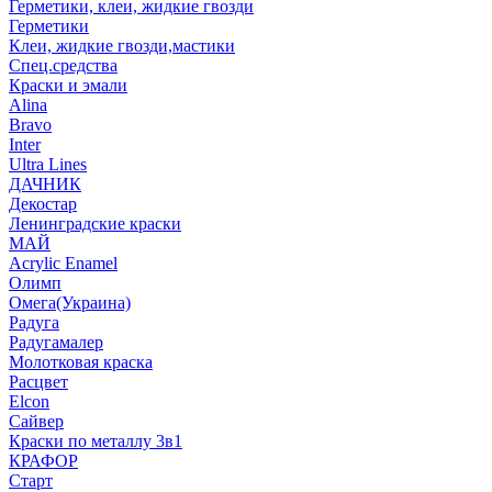
Герметики, клеи, жидкие гвозди
Герметики
Клеи, жидкие гвозди,мастики
Спец.средства
Краски и эмали
Alina
Bravo
Inter
Ultra Lines
ДАЧНИК
Декостар
Ленинградские краски
МАЙ
Acrylic Enamel
Олимп
Омега(Украина)
Радуга
Радугамалер
Молотковая краска
Расцвет
Elcon
Сайвер
Краски по металлу 3в1
КРАФОР
Старт