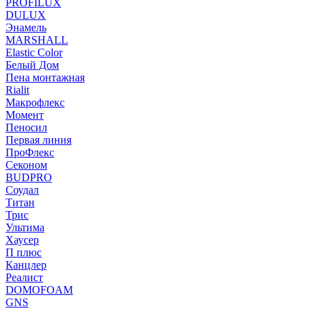
PROFILUX
DULUX
Энамель
MARSHALL
Elastic Color
Белый Дом
Пена монтажная
Rialit
Макрофлекс
Момент
Пеносил
Первая линия
ПроФлекс
Секоном
BUDPRO
Соудал
Титан
Трис
Ультима
Хаусер
П плюс
Канцлер
Реалист
DOMOFOAM
GNS