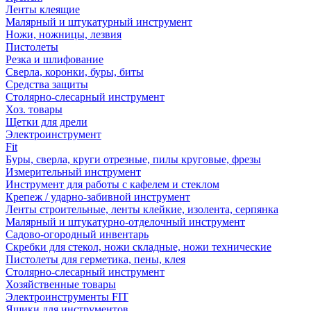
Ленты клеящие
Малярный и штукатурный инструмент
Ножи, ножницы, лезвия
Пистолеты
Резка и шлифование
Сверла, коронки, буры, биты
Средства защиты
Столярно-слесарный инструмент
Хоз. товары
Щетки для дрели
Электроинструмент
Fit
Буры, сверла, круги отрезные, пилы круговые, фрезы
Измерительный инструмент
Инструмент для работы с кафелем и стеклом
Крепеж / ударно-забивной инструмент
Ленты строительные, ленты клейкие, изолента, серпянка
Малярный и штукатурно-отделочный инструмент
Садово-огородный инвентарь
Скребки для стекол, ножи складные, ножи технические
Пистолеты для герметика, пены, клея
Столярно-слесарный инструмент
Хозяйственные товары
Электроинструменты FIT
Ящики для инструментов