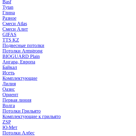
Basf
Tytan
Глина
Разное
Смеси Atlas
Смеси Алит
GIFAS
TTS KZ
Подвесные потолки
Потолки Armstrong
BIOGUARD Plain
Ангара, Европа
Байкал
Исеть
Комплектующие
Лилия
Оазис
Ориент
Первая линия
Волга
Потолки Грильято
Комплектующие к грильято
ZSP
Ю-Мет
Потолки Албес