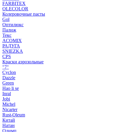
FARBITEX
OLECOLOR
Колеровочные пасты
Gol
Оптилюкс
Палиж
Текс
ACOMIX
РАДУГА
SNIEZKA
CPS
Краски аэрозольные
"7"
Cyclon
Dazzle
Green
Hao li se
Inral
Jobi
Michel
Nicarter
Rust-Oleum
Китай
Натан
Олимп