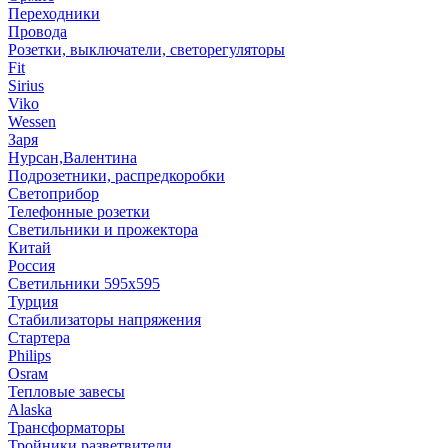
Переходники
Провода
Розетки, выключатели, светорегуляторы
Fit
Sirius
Viko
Wessen
Заря
Нурсан,Валентина
Подрозетники, распредкоробки
Светоприбор
Телефонные розетки
Светильники и прожектора
Китай
Россия
Светильники 595х595
Турция
Стабилизаторы напряжения
Стартера
Philips
Оsrам
Тепловые завесы
Alaska
Трансформаторы
Тройники,разветвители