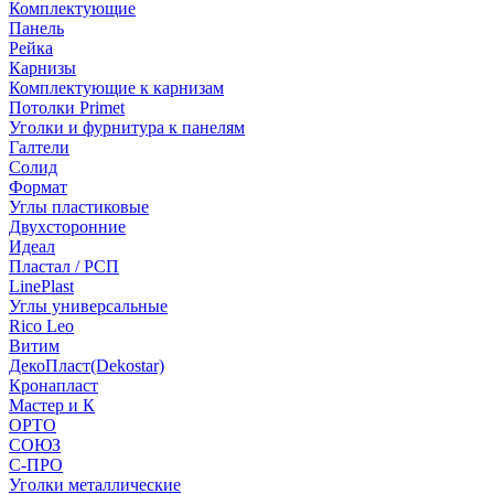
Комплектующие
Панель
Рейка
Карнизы
Комплектующие к карнизам
Потолки Primet
Уголки и фурнитура к панелям
Галтели
Солид
Формат
Углы пластиковые
Двухсторонние
Идеал
Пластал / РСП
LinePlast
Углы универсальные
Rico Leo
Витим
ДекоПласт(Dekostar)
Кронапласт
Мастер и К
ОРТО
СОЮЗ
С-ПРО
Уголки металлические