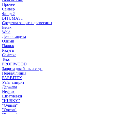
Прочее
Сайвер
Фонд 2
BITUMAST
Средства защиты древесины
Betek
Wald
Декор-защита
Олимп
Палиж
Радуга
Сайтекс
Текс
PROFIWOOD
Защита для бань и саун
Первая линия
FARBITEX
Уайт-спирит
Держава
Нефрас
Шпатлевки
"HUSKY"
"Олимп"
"Ореол"