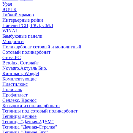
Урал
ЮУТК
Гибкий мрамор
Интерьерные рейки
Панели ГСП, ГКЛ, СМЛ
WINAL
Бамбуковые панели
Молдинги
Поликарбонат сотовый и монолитный
Сотовый поликарбонат
Gross-PC
Berolux, Соталайт
Novattro,Актуаль Био,
Кинпласт, Woggel
Комплектующие
Пластилюкс
Полигаль
Профипласт
Селлекс, Кронос
Козырьки из поликарбоната
Теплицы под сотовый поликарбонат
Теплицы дачные
Теплица "Дачная-2ДУМ"
Теплица "Дачная-Стрелка"
Теплица "Дачная-Эко"