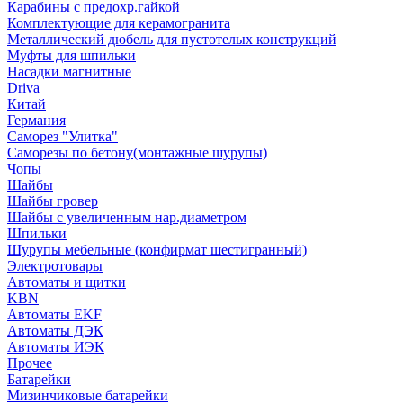
Карабины с предохр.гайкой
Комплектующие для керамогранита
Металлический дюбель для пустотелых конструкций
Муфты для шпильки
Насадки магнитные
Driva
Китай
Германия
Саморез "Улитка"
Саморезы по бетону(монтажные шурупы)
Чопы
Шайбы
Шайбы гровер
Шайбы с увеличенным нар.диаметром
Шпильки
Шурупы мебельные (конфирмат шестигранный)
Электротовары
Автоматы и щитки
KBN
Автоматы EKF
Автоматы ДЭК
Автоматы ИЭК
Прочее
Батарейки
Мизинчиковые батарейки