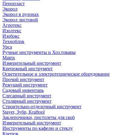
Пенопласт
Экорол
Экорол в рулонах
Экорол листовой
Агротекс
Изолтекс
Изобокс
Техноблок
Урса
Ручные инструменты и Хоз.товары
Matrix
Измерительный инструмент
Крепежный инструмент
Осветительное и электротехническое оборудование
Прочий инструмент
Режущий инструмент
Садовый инвентарь
Слесарный инструмент
Столярный инструмент
Строительно-отделочный инструмент
Stayer, Зубр, Kraftool
Заклепочники, пистолеты для скоб
Измерительный инструмент
Инструменты по кафелю и стеклу
Крепеж