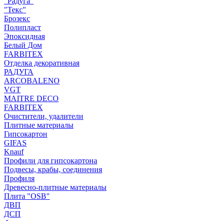
"Радуга"
"Текс"
Брозекс
Полипласт
Эпоксидная
Белый Дом
FARBITEX
Отделка декоративная
РАДУГА
ARCOBALENO
VGT
MAITRE DECO
FARBITEX
Очистители, удалители
Плитные материалы
Гипсокартон
GIFAS
Knauf
Профили для гипсокартона
Подвесы, крабы, соединения
Профиля
Древесно-плитные материалы
Плита "OSB"
ДВП
ДСП