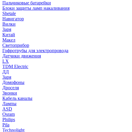
Пальчиковые батарейки
Блоки защиты ламп накаливания
Shetale
Навигатор
Вилки
Заря
Китай
Макел
Светоприбор
Гофротрубы для электропровода
Датчики движения
LX
TDM Electric
ДД
Заря
Домофоны
Дроселя
Звонки
Кабель каналы
Лампы
ASD
Osram
Philips
Pila
Technolight