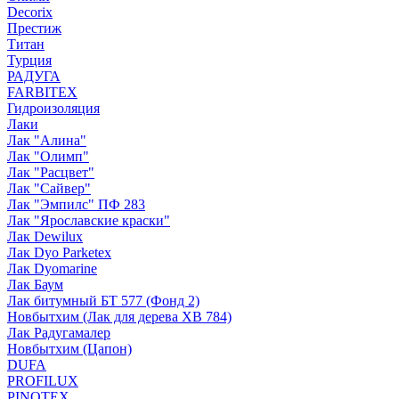
Decorix
Престиж
Титан
Турция
РАДУГА
FARBITEX
Гидроизоляция
Лаки
Лак "Алина"
Лак "Олимп"
Лак "Расцвет"
Лак "Сайвер"
Лак "Эмпилс" ПФ 283
Лак "Ярославские краски"
Лак Dewilux
Лак Dyo Parketex
Лак Dyomarine
Лак Баум
Лак битумный БТ 577 (Фонд 2)
Новбытхим (Лак для дерева ХВ 784)
Лак Радугамалер
Новбытхим (Цапон)
DUFA
PROFILUX
PINOTEX