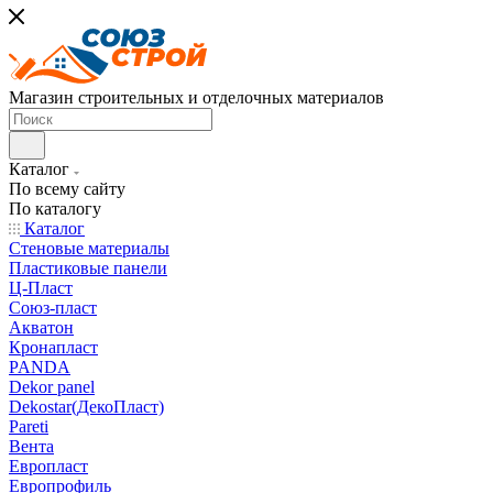
Магазин строительных и отделочных материалов
Каталог
По всему сайту
По каталогу
Каталог
Стеновые материалы
Пластиковые панели
Ц-Пласт
Союз-пласт
Акватон
Кронапласт
PANDA
Dekor panel
Dekostar(ДекоПласт)
Pareti
Вента
Европласт
Европрофиль