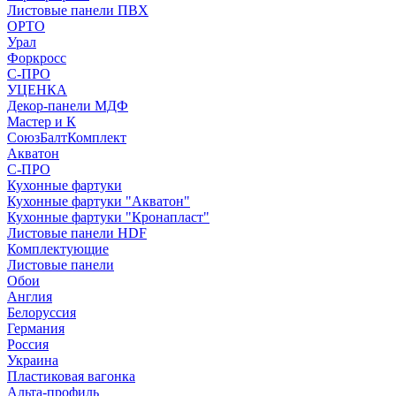
Листовые панели ПВХ
ОРТО
Урал
Форкросс
С-ПРО
УЦЕНКА
Декор-панели МДФ
Мастер и К
СоюзБалтКомплект
Акватон
С-ПРО
Кухонные фартуки
Кухонные фартуки "Акватон"
Кухонные фартуки "Кронапласт"
Листовые панели HDF
Комплектующие
Листовые панели
Обои
Англия
Белоруссия
Германия
Россия
Украина
Пластиковая вагонка
Альта-профиль