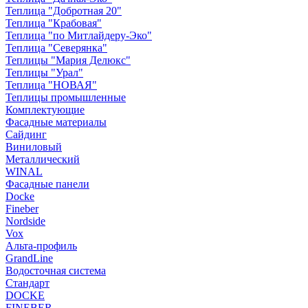
Теплица "Добротная 20"
Теплица "Крабовая"
Теплица "по Митлайдеру-Эко"
Теплица "Северянка"
Теплицы "Мария Делюкс"
Теплицы "Урал"
Теплица "НОВАЯ"
Теплицы промышленные
Комплектующие
Фасадные материалы
Сайдинг
Виниловый
Металлический
WINAL
Фасадные панели
Docke
Fineber
Nordside
Vox
Альта-профиль
GrandLine
Водосточная система
Стандарт
DOCKE
FINEBER