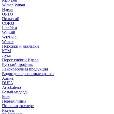
Rico Leo
Wimar, Winart
Идеал
ОРТО
Польский
СОЮЗ
LinePlast
Wallstill
WINART
Wimax
Порожки и накладки
КТМ
Лука
Порог гибкий Идеал
Русский профиль
Лакокрасочная продукция
Воднодисперсионные краски
Алина
DUFA
Arcobaleno
Белый медведь
Бояу
Первая линия
Пингвин, эксперт
Радуга