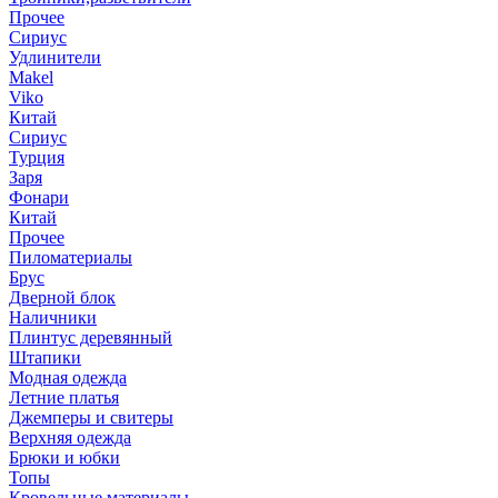
Прочее
Сириус
Удлинители
Makel
Viko
Китай
Сириус
Турция
Заря
Фонари
Китай
Прочее
Пиломатериалы
Брус
Дверной блок
Наличники
Плинтус деревянный
Штапики
Модная одежда
Летние платья
Джемперы и свитеры
Верхняя одежда
Брюки и юбки
Топы
Кровельные материалы