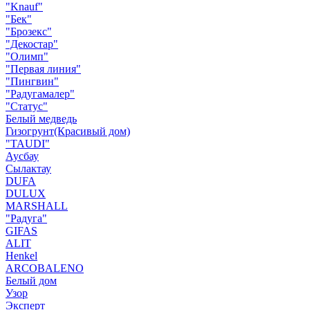
"Knauf"
"Бек"
"Брозекс"
"Декостар"
"Олимп"
"Первая линия"
"Пингвин"
"Радугамалер"
"Статус"
Белый медведь
Гизогрунт(Красивый дом)
"TAUDI"
Аусбау
Сылактау
DUFA
DULUX
MARSHALL
"Радуга"
GIFAS
ALIT
Henkel
ARCOBALENO
Белый дом
Узор
Эксперт