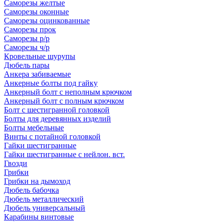
Саморезы желтые
Саморезы оконные
Саморезы оцинкованные
Саморезы прок
Саморезы р/р
Саморезы ч/р
Кровельные шурупы
Дюбель пары
Анкера забиваемые
Анкерные болты под гайку
Анкерный болт с неполным крючком
Анкерный болт с полным крючком
Болт с шестигранной головкой
Болты для деревянных изделий
Болты мебельные
Винты с потайной головкой
Гайки шестигранные
Гайки шестигранные с нейлон. вст.
Гвозди
Грибки
Грибки на дымоход
Дюбель бабочка
Дюбель металлический
Дюбель универсальный
Карабины винтовые