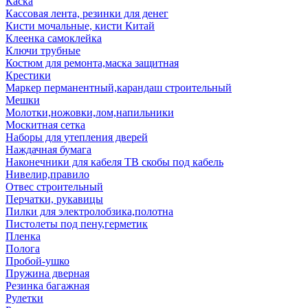
Каска
Кассовая лента, резинки для денег
Кисти мочальные, кисти Китай
Клеенка самоклейка
Ключи трубные
Костюм для ремонта,маска защитная
Крестики
Маркер перманентный,карандаш строительный
Мешки
Молотки,ножовки,лом,напильники
Москитная сетка
Наборы для утепления дверей
Наждачная бумага
Наконечники для кабеля ТВ скобы под кабель
Нивелир,правило
Отвес строительный
Перчатки, рукавицы
Пилки для электролобзика,полотна
Пистолеты под пену,герметик
Пленка
Полога
Пробой-ушко
Пружина дверная
Резинка багажная
Рулетки