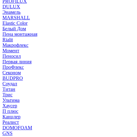
PROFILUX
DULUX
Энамель
MARSHALL
Elastic Color
Белый Дом
Пена монтажная
Rialit
Макрофлекс
Момент
Пеносил
Первая линия
ПроФлекс
Секоном
BUDPRO
Соудал
Титан
Трис
Ультима
Хаусер
П плюс
Канцлер
Реалист
DOMOFOAM
GNS