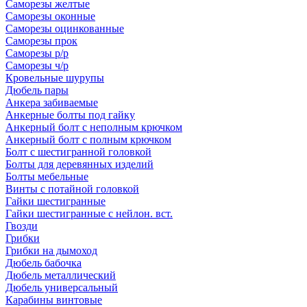
Саморезы желтые
Саморезы оконные
Саморезы оцинкованные
Саморезы прок
Саморезы р/р
Саморезы ч/р
Кровельные шурупы
Дюбель пары
Анкера забиваемые
Анкерные болты под гайку
Анкерный болт с неполным крючком
Анкерный болт с полным крючком
Болт с шестигранной головкой
Болты для деревянных изделий
Болты мебельные
Винты с потайной головкой
Гайки шестигранные
Гайки шестигранные с нейлон. вст.
Гвозди
Грибки
Грибки на дымоход
Дюбель бабочка
Дюбель металлический
Дюбель универсальный
Карабины винтовые