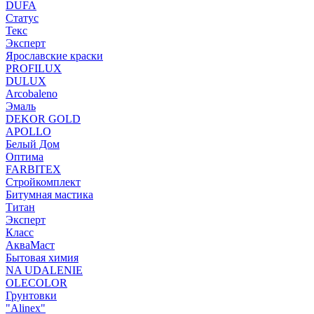
DUFA
Статус
Текс
Эксперт
Ярославские краски
PROFILUX
DULUX
Arcobaleno
Эмаль
DEKOR GOLD
APOLLO
Белый Дом
Оптима
FARBITEX
Стройкомплект
Битумная мастика
Титан
Эксперт
Класс
АкваМаст
Бытовая химия
NA UDALENIE
OLECOLOR
Грунтовки
"Alinex"