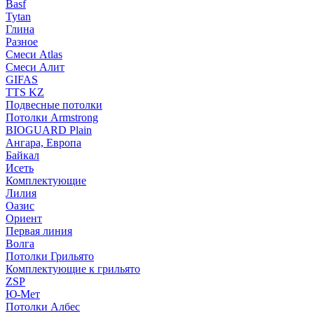
Basf
Tytan
Глина
Разное
Смеси Atlas
Смеси Алит
GIFAS
TTS KZ
Подвесные потолки
Потолки Armstrong
BIOGUARD Plain
Ангара, Европа
Байкал
Исеть
Комплектующие
Лилия
Оазис
Ориент
Первая линия
Волга
Потолки Грильято
Комплектующие к грильято
ZSP
Ю-Мет
Потолки Албес