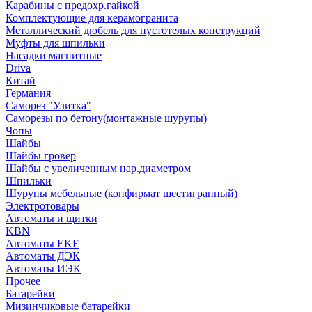
Карабины с предохр.гайкой
Комплектующие для керамогранита
Металлический дюбель для пустотелых конструкций
Муфты для шпильки
Насадки магнитные
Driva
Китай
Германия
Саморез "Улитка"
Саморезы по бетону(монтажные шурупы)
Чопы
Шайбы
Шайбы гровер
Шайбы с увеличенным нар.диаметром
Шпильки
Шурупы мебельные (конфирмат шестигранный)
Электротовары
Автоматы и щитки
KBN
Автоматы EKF
Автоматы ДЭК
Автоматы ИЭК
Прочее
Батарейки
Мизинчиковые батарейки