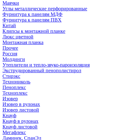
Маячки
Углы металлические перфорированные
Фурнитура к панелям МДФ
Фурнитура к панелям ПВХ
Китай
Клипсы к монтажной планке
Люкс цветной
Монтажная планка
Прочее
Россия
Молдинги
Утеплители и тепло-звуко-пароизоляция
Экструдированный пенополистирол
Стирэкс
Технониколь
Пеноплекс
Техноплекс
Изовер
Изовер в рулонах
Изовер листовой
Кнауф
Кнауф в рулонах
Кнауф листовой
Мегафлекс
Ламинек, СпанЭл