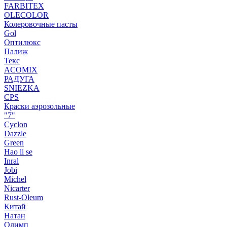
FARBITEX
OLECOLOR
Колеровочные пасты
Gol
Оптилюкс
Палиж
Текс
ACOMIX
РАДУГА
SNIEZKA
CPS
Краски аэрозольные
"7"
Cyclon
Dazzle
Green
Hao li se
Inral
Jobi
Michel
Nicarter
Rust-Oleum
Китай
Натан
Олимп