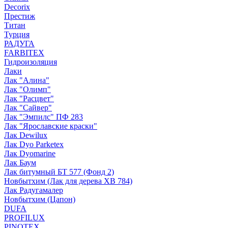
Decorix
Престиж
Титан
Турция
РАДУГА
FARBITEX
Гидроизоляция
Лаки
Лак "Алина"
Лак "Олимп"
Лак "Расцвет"
Лак "Сайвер"
Лак "Эмпилс" ПФ 283
Лак "Ярославские краски"
Лак Dewilux
Лак Dyo Parketex
Лак Dyomarine
Лак Баум
Лак битумный БТ 577 (Фонд 2)
Новбытхим (Лак для дерева ХВ 784)
Лак Радугамалер
Новбытхим (Цапон)
DUFA
PROFILUX
PINOTEX