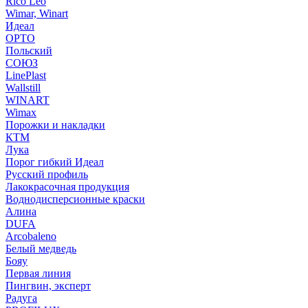
Rico Leo
Wimar, Winart
Идеал
ОРТО
Польский
СОЮЗ
LinePlast
Wallstill
WINART
Wimax
Порожки и накладки
КТМ
Лука
Порог гибкий Идеал
Русский профиль
Лакокрасочная продукция
Воднодисперсионные краски
Алина
DUFA
Arcobaleno
Белый медведь
Бояу
Первая линия
Пингвин, эксперт
Радуга