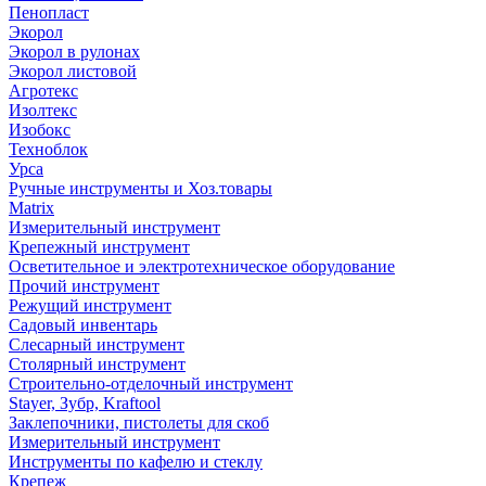
Пенопласт
Экорол
Экорол в рулонах
Экорол листовой
Агротекс
Изолтекс
Изобокс
Техноблок
Урса
Ручные инструменты и Хоз.товары
Matrix
Измерительный инструмент
Крепежный инструмент
Осветительное и электротехническое оборудование
Прочий инструмент
Режущий инструмент
Садовый инвентарь
Слесарный инструмент
Столярный инструмент
Строительно-отделочный инструмент
Stayer, Зубр, Kraftool
Заклепочники, пистолеты для скоб
Измерительный инструмент
Инструменты по кафелю и стеклу
Крепеж