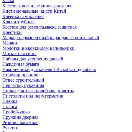
Каска
Кассовая лента, резинки для денег
Кисти мочальные, кисти Китай
Клеенка самоклейка
Ключи трубные
Костюм для ремонта,маска защитная
Крестики
Маркер перманентный,карандаш строительный
Мешки
Молотки,ножовки,лом,напильники
Москитная сетка
Наборы для утепления дверей
Наждачная бумага
Наконечники для кабеля ТВ скобы под кабель
Нивелир,правило
Отвес строительный
Перчатки, рукавицы
Пилки для электролобзика,полотна
Пистолеты под пену,герметик
Пленка
Полога
Пробой-ушко
Пружина дверная
Резинка багажная
Рулетки