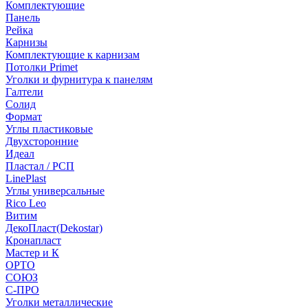
Комплектующие
Панель
Рейка
Карнизы
Комплектующие к карнизам
Потолки Primet
Уголки и фурнитура к панелям
Галтели
Солид
Формат
Углы пластиковые
Двухсторонние
Идеал
Пластал / РСП
LinePlast
Углы универсальные
Rico Leo
Витим
ДекоПласт(Dekostar)
Кронапласт
Мастер и К
ОРТО
СОЮЗ
С-ПРО
Уголки металлические