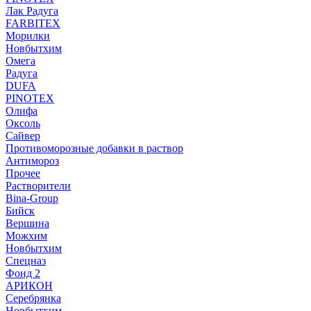
Лак Радуга
FARBITEX
Морилки
Новбытхим
Омега
Радуга
DUFA
PINOTEX
Олифа
Оксоль
Сайвер
Противоморозные добавки в раствор
Антимороз
Прочее
Растворители
Bina-Group
Бийск
Вершина
Можхим
Новбытхим
Спецназ
Фонд 2
АРИКОН
Серебрянка
Новбытхим