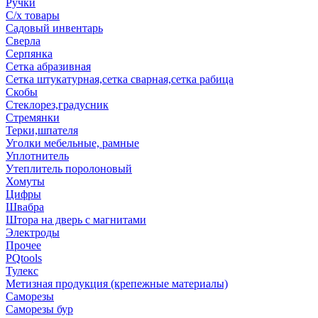
Ручки
С/х товары
Садовый инвентарь
Сверла
Серпянка
Сетка абразивная
Сетка штукатурная,сетка сварная,сетка рабица
Скобы
Стеклорез,градусник
Стремянки
Терки,шпателя
Уголки мебельные, рамные
Уплотнитель
Утеплитель поролоновый
Хомуты
Цифры
Швабра
Штора на дверь с магнитами
Электроды
Прочее
PQtools
Тулекс
Метизная продукция (крепежные материалы)
Саморезы
Саморезы бур