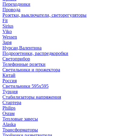
Переходники
Провода
Розетки, выключатели, светорегуляторы
Fit
Sirius
Viko
Wessen
Заря
Нурсан,Валентина
Подрозетники, распредкоробки
Светоприбор
Телефонные розетки
Светильники и прожектора
Китай
Россия
Светильники 595х595
Турция
Стабилизаторы напряжения
Стартера
Philips
Оsrам
Тепловые завесы
Alaska
Трансформаторы
Тройники,разветвители