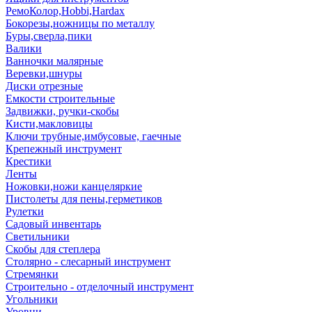
РемоКолор,Hobbi,Hardax
Бокорезы,ножницы по металлу
Буры,сверла,пики
Валики
Ванночки малярные
Веревки,шнуры
Диски отрезные
Емкости строительные
Задвижки, ручки-скобы
Кисти,макловицы
Ключи трубные,имбусовые, гаечные
Крепежный инструмент
Крестики
Ленты
Ножовки,ножи канцеляркие
Пистолеты для пены,герметиков
Рулетки
Садовый инвентарь
Светильники
Скобы для степлера
Столярно - слесарный инструмент
Стремянки
Строительно - отделочный инструмент
Угольники
Уровни