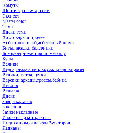
Хомуты
Шпателя,кельмы,терки
Эксперт
Master color
Тэмп
Диски темп
Хоз.товары и прочее
Асбест листовой,асбестовый шнур
Биты,насадки,балеринки
Бокорезы,ножницы по металлу
Буры
Валики
Ведра,тазы,чашки, кружки,горшки,вазы
Веники, метла,щетки
Веревки,арканы,троссы,бабина
Ветошь
Вешалки
Диски
Завертка,засов
Заклепки
Замки накладные
Изоленты ,скотч,ленты.
Индикаторы,отвертки 2-х сторон.
Капканы