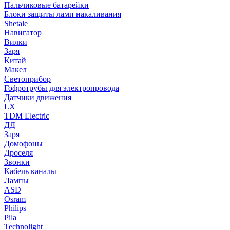
Пальчиковые батарейки
Блоки защиты ламп накаливания
Shetale
Навигатор
Вилки
Заря
Китай
Макел
Светоприбор
Гофротрубы для электропровода
Датчики движения
LX
TDM Electric
ДД
Заря
Домофоны
Дроселя
Звонки
Кабель каналы
Лампы
ASD
Osram
Philips
Pila
Technolight