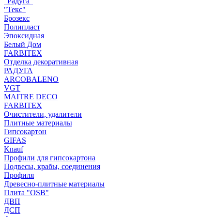
"Радуга"
"Текс"
Брозекс
Полипласт
Эпоксидная
Белый Дом
FARBITEX
Отделка декоративная
РАДУГА
ARCOBALENO
VGT
MAITRE DECO
FARBITEX
Очистители, удалители
Плитные материалы
Гипсокартон
GIFAS
Knauf
Профили для гипсокартона
Подвесы, крабы, соединения
Профиля
Древесно-плитные материалы
Плита "OSB"
ДВП
ДСП