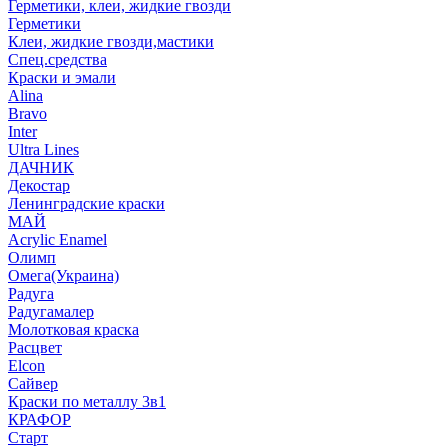
Герметики, клеи, жидкие гвозди
Герметики
Клеи, жидкие гвозди,мастики
Спец.средства
Краски и эмали
Alina
Bravo
Inter
Ultra Lines
ДАЧНИК
Декостар
Ленинградские краски
МАЙ
Acrylic Enamel
Олимп
Омега(Украина)
Радуга
Радугамалер
Молотковая краска
Расцвет
Elcon
Сайвер
Краски по металлу 3в1
КРАФОР
Старт