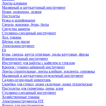
Ленты клеящие
Малярный и штукатурный инструмент
Ножи, ножницы, лезвия
Пистолеты
Резка и шлифование
Сверла, коронки, буры, биты
Средства защиты
Столярно-слесарный инструмент
Хоз. товары
Щетки для дрели
Электроинструмент
Fit
Буры, сверла, круги отрезные, пилы круговые, фрезы
Измерительный инструмент
Инструмент для работы с кафелем и стеклом
Крепеж / ударно-забивной инструмент
Ленты строительные, ленты клейкие, изолента, серпянка
Малярный и штукатурно-отделочный инструмент
Садово-огородный инвентарь
Скребки для стекол, ножи складные, ножи технические
Пистолеты для герметика, пены, клея
Столярно-слесарный инструмент
Хозяйственные товары
Электроинструменты FIT
Ящики для инструментов