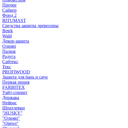
Прочее
Сайвер
Фонд 2
BITUMAST
Средства защиты древесины
Betek
Wald
Декор-защита
Олимп
Палиж
Радуга
Сайтекс
Текс
PROFIWOOD
Защита для бань и саун
Первая линия
FARBITEX
Уайт-спирит
Держава
Нефрас
Шпатлевки
"HUSKY"
"Олимп"
"Ореол"