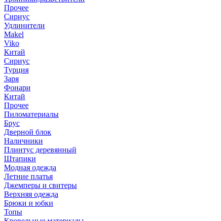
Прочее
Сириус
Удлинители
Makel
Viko
Китай
Сириус
Турция
Заря
Фонари
Китай
Прочее
Пиломатериалы
Брус
Дверной блок
Наличники
Плинтус деревянный
Штапики
Модная одежда
Летние платья
Джемперы и свитеры
Верхняя одежда
Брюки и юбки
Топы
Кровельные материалы