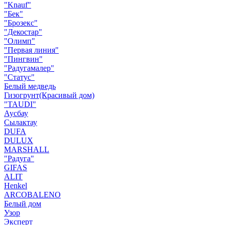
"Knauf"
"Бек"
"Брозекс"
"Декостар"
"Олимп"
"Первая линия"
"Пингвин"
"Радугамалер"
"Статус"
Белый медведь
Гизогрунт(Красивый дом)
"TAUDI"
Аусбау
Сылактау
DUFA
DULUX
MARSHALL
"Радуга"
GIFAS
ALIT
Henkel
ARCOBALENO
Белый дом
Узор
Эксперт