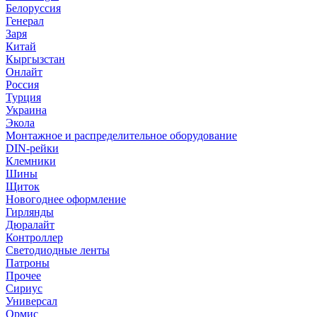
Белоруссия
Генерал
Заря
Китай
Кыргызстан
Онлайт
Россия
Турция
Украина
Экола
Монтажное и распределительное оборудование
DIN-рейки
Клемники
Шины
Щиток
Новогоднее оформление
Гирлянды
Дюралайт
Контроллер
Светодиодные ленты
Патроны
Прочее
Сириус
Универсал
Ормис