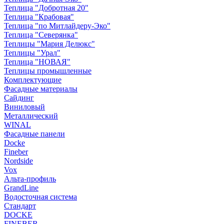
Теплица "Добротная 20"
Теплица "Крабовая"
Теплица "по Митлайдеру-Эко"
Теплица "Северянка"
Теплицы "Мария Делюкс"
Теплицы "Урал"
Теплица "НОВАЯ"
Теплицы промышленные
Комплектующие
Фасадные материалы
Сайдинг
Виниловый
Металлический
WINAL
Фасадные панели
Docke
Fineber
Nordside
Vox
Альта-профиль
GrandLine
Водосточная система
Стандарт
DOCKE
FINEBER