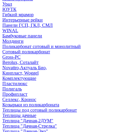
Урал
ЮУТК
Гибкий мрамор
Интерьерные рейки
Панели ГСП, ГКЛ, СМЛ
WINAL
Бамбуковые панели
Молдинги
Поликарбонат сотовый и монолитный
Сотовый поликарбонат
Gross-PC
Berolux, Соталайт
Novattro,Актуаль Био,
Кинпласт, Woggel
Комплектующие
Пластилюкс
Полигаль
Профипласт
Селлекс, Кронос
Козырьки из поликарбоната
Теплицы под сотовый поликарбонат
Теплицы дачные
Теплица "Дачная-2ДУМ"
Теплица "Дачная-Стрелка"
Теплица "Дачная-Эко"