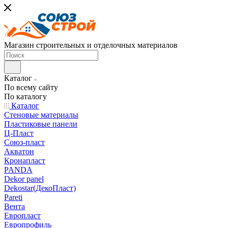
Магазин строительных и отделочных материалов
Каталог
По всему сайту
По каталогу
Каталог
Стеновые материалы
Пластиковые панели
Ц-Пласт
Союз-пласт
Акватон
Кронапласт
PANDA
Dekor panel
Dekostar(ДекоПласт)
Pareti
Вента
Европласт
Европрофиль