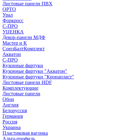
Листовые панели ПВХ
ОРТО
Урал
Форкросс
С-ПРО
УЦЕНКА
Декор-панели МДФ
Мастер и К
СоюзБалтКомплект
Акватон
С-ПРО
Кухонные фартуки
Кухонные фартуки "Акватон"
Кухонные фартуки "Кронапласт"
Листовые панели HDF
Комплектующие
Листовые панели
Обои
Англия
Белоруссия
Германия
Россия
Украина
Пластиковая вагонка
Альта-профиль