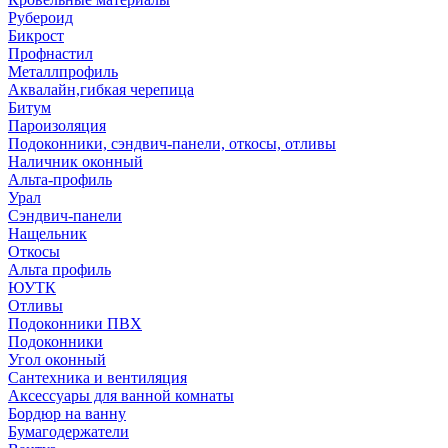
Рубероид
Бикрост
Профнастил
Металлпрофиль
Аквалайн,гибкая черепица
Битум
Пароизоляция
Подоконники, сэндвич-панели, откосы, отливы
Наличник оконный
Альта-профиль
Урал
Сэндвич-панели
Нащельник
Откосы
Альта профиль
ЮУТК
Отливы
Подоконники ПВХ
Подоконники
Угол оконный
Сантехника и вентиляция
Аксессуары для ванной комнаты
Бордюр на ванну
Бумагодержатели