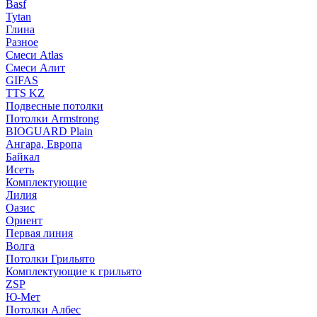
Basf
Tytan
Глина
Разное
Смеси Atlas
Смеси Алит
GIFAS
TTS KZ
Подвесные потолки
Потолки Armstrong
BIOGUARD Plain
Ангара, Европа
Байкал
Исеть
Комплектующие
Лилия
Оазис
Ориент
Первая линия
Волга
Потолки Грильято
Комплектующие к грильято
ZSP
Ю-Мет
Потолки Албес