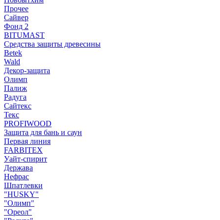
Прочее
Сайвер
Фонд 2
BITUMAST
Средства защиты древесины
Betek
Wald
Декор-защита
Олимп
Палиж
Радуга
Сайтекс
Текс
PROFIWOOD
Защита для бань и саун
Первая линия
FARBITEX
Уайт-спирит
Держава
Нефрас
Шпатлевки
"HUSKY"
"Олимп"
"Ореол"