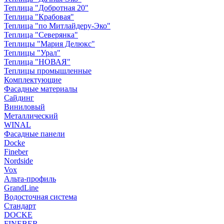
Теплица "Добротная 20"
Теплица "Крабовая"
Теплица "по Митлайдеру-Эко"
Теплица "Северянка"
Теплицы "Мария Делюкс"
Теплицы "Урал"
Теплица "НОВАЯ"
Теплицы промышленные
Комплектующие
Фасадные материалы
Сайдинг
Виниловый
Металлический
WINAL
Фасадные панели
Docke
Fineber
Nordside
Vox
Альта-профиль
GrandLine
Водосточная система
Стандарт
DOCKE
FINEBER