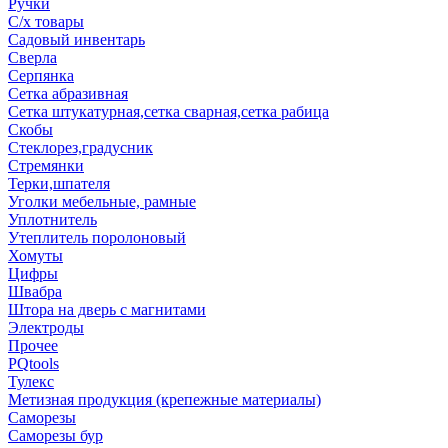
Ручки
С/х товары
Садовый инвентарь
Сверла
Серпянка
Сетка абразивная
Сетка штукатурная,сетка сварная,сетка рабица
Скобы
Стеклорез,градусник
Стремянки
Терки,шпателя
Уголки мебельные, рамные
Уплотнитель
Утеплитель поролоновый
Хомуты
Цифры
Швабра
Штора на дверь с магнитами
Электроды
Прочее
PQtools
Тулекс
Метизная продукция (крепежные материалы)
Саморезы
Саморезы бур