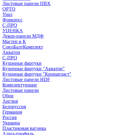
Листовые панели ПВХ
ОРТО
Урал
Форкросс
С-ПРО
УЦЕНКА
Декор-панели МДФ
Мастер и К
СоюзБалтКомплект
Акватон
С-ПРО
Кухонные фартуки
Кухонные фартуки "Акватон"
Кухонные фартуки "Кронапласт"
Листовые панели HDF
Комплектующие
Листовые панели
Обои
Англия
Белоруссия
Германия
Россия
Украина
Пластиковая вагонка
Альта-профиль