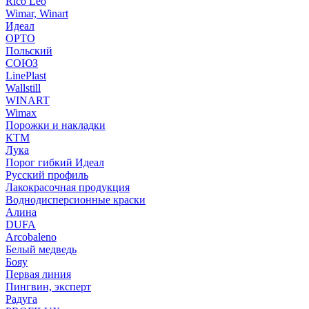
Rico Leo
Wimar, Winart
Идеал
ОРТО
Польский
СОЮЗ
LinePlast
Wallstill
WINART
Wimax
Порожки и накладки
КТМ
Лука
Порог гибкий Идеал
Русский профиль
Лакокрасочная продукция
Воднодисперсионные краски
Алина
DUFA
Arcobaleno
Белый медведь
Бояу
Первая линия
Пингвин, эксперт
Радуга