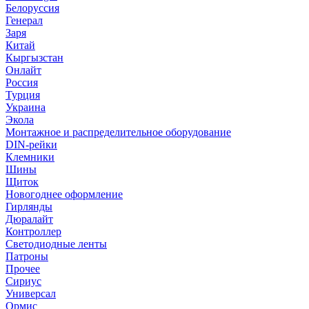
Белоруссия
Генерал
Заря
Китай
Кыргызстан
Онлайт
Россия
Турция
Украина
Экола
Монтажное и распределительное оборудование
DIN-рейки
Клемники
Шины
Щиток
Новогоднее оформление
Гирлянды
Дюралайт
Контроллер
Светодиодные ленты
Патроны
Прочее
Сириус
Универсал
Ормис