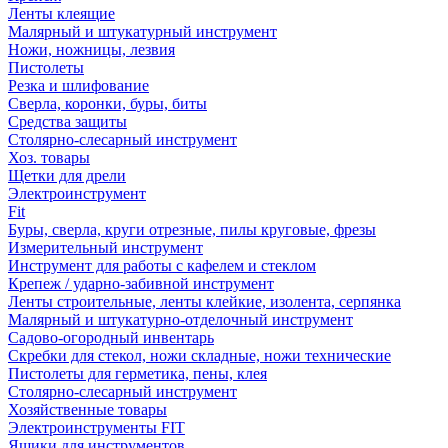
Ленты клеящие
Малярный и штукатурный инструмент
Ножи, ножницы, лезвия
Пистолеты
Резка и шлифование
Сверла, коронки, буры, биты
Средства защиты
Столярно-слесарный инструмент
Хоз. товары
Щетки для дрели
Электроинструмент
Fit
Буры, сверла, круги отрезные, пилы круговые, фрезы
Измерительный инструмент
Инструмент для работы с кафелем и стеклом
Крепеж / ударно-забивной инструмент
Ленты строительные, ленты клейкие, изолента, серпянка
Малярный и штукатурно-отделочный инструмент
Садово-огородный инвентарь
Скребки для стекол, ножи складные, ножи технические
Пистолеты для герметика, пены, клея
Столярно-слесарный инструмент
Хозяйственные товары
Электроинструменты FIT
Ящики для инструментов