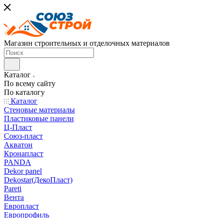
Магазин строительных и отделочных материалов
Каталог
По всему сайту
По каталогу
Каталог
Стеновые материалы
Пластиковые панели
Ц-Пласт
Союз-пласт
Акватон
Кронапласт
PANDA
Dekor panel
Dekostar(ДекоПласт)
Pareti
Вента
Европласт
Европрофиль