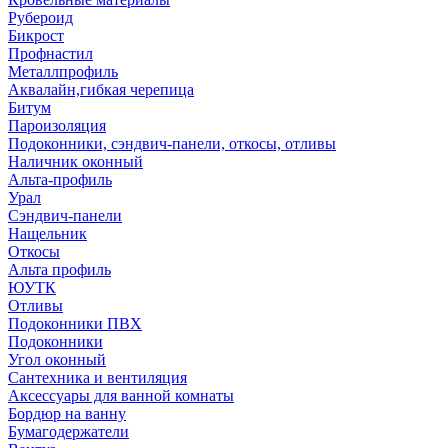
Рубероид
Бикрост
Профнастил
Металлпрофиль
Аквалайн,гибкая черепица
Битум
Пароизоляция
Подоконники, сэндвич-панели, откосы, отливы
Наличник оконный
Альта-профиль
Урал
Сэндвич-панели
Нащельник
Откосы
Альта профиль
ЮУТК
Отливы
Подоконники ПВХ
Подоконники
Угол оконный
Сантехника и вентиляция
Аксессуары для ванной комнаты
Бордюр на ванну
Бумагодержатели