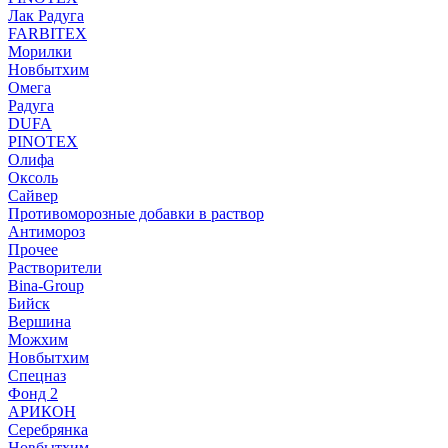
Лак Радуга
FARBITEX
Морилки
Новбытхим
Омега
Радуга
DUFA
PINOTEX
Олифа
Оксоль
Сайвер
Противоморозные добавки в раствор
Антимороз
Прочее
Растворители
Bina-Group
Бийск
Вершина
Можхим
Новбытхим
Спецназ
Фонд 2
АРИКОН
Серебрянка
Новбытхим