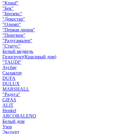
"Knauf"
"Бек"
"Брозекс"
"Декостар"
"Олимп"
"Первая линия"
"Пингвин"
"Радугамалер"
"Статус"
Белый медведь
Гизогрунт(Красивый дом)
"TAUDI"
Аусбау
Сылактау
DUFA
DULUX
MARSHALL
"Радуга"
GIFAS
ALIT
Henkel
ARCOBALENO
Белый дом
Узор
Эксперт