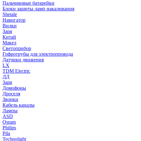
Пальчиковые батарейки
Блоки защиты ламп накаливания
Shetale
Навигатор
Вилки
Заря
Китай
Макел
Светоприбор
Гофротрубы для электропровода
Датчики движения
LX
TDM Electric
ДД
Заря
Домофоны
Дроселя
Звонки
Кабель каналы
Лампы
ASD
Osram
Philips
Pila
Technolight