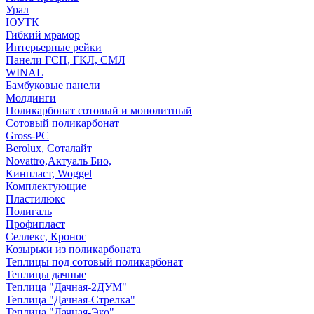
Урал
ЮУТК
Гибкий мрамор
Интерьерные рейки
Панели ГСП, ГКЛ, СМЛ
WINAL
Бамбуковые панели
Молдинги
Поликарбонат сотовый и монолитный
Сотовый поликарбонат
Gross-PC
Berolux, Соталайт
Novattro,Актуаль Био,
Кинпласт, Woggel
Комплектующие
Пластилюкс
Полигаль
Профипласт
Селлекс, Кронос
Козырьки из поликарбоната
Теплицы под сотовый поликарбонат
Теплицы дачные
Теплица "Дачная-2ДУМ"
Теплица "Дачная-Стрелка"
Теплица "Дачная-Эко"