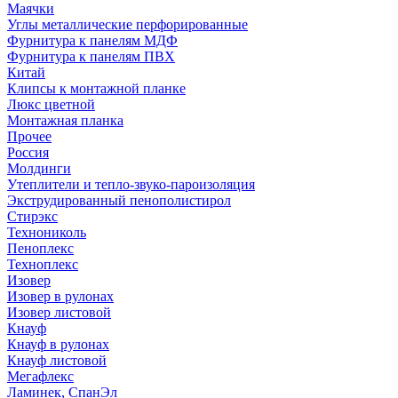
Маячки
Углы металлические перфорированные
Фурнитура к панелям МДФ
Фурнитура к панелям ПВХ
Китай
Клипсы к монтажной планке
Люкс цветной
Монтажная планка
Прочее
Россия
Молдинги
Утеплители и тепло-звуко-пароизоляция
Экструдированный пенополистирол
Стирэкс
Технониколь
Пеноплекс
Техноплекс
Изовер
Изовер в рулонах
Изовер листовой
Кнауф
Кнауф в рулонах
Кнауф листовой
Мегафлекс
Ламинек, СпанЭл