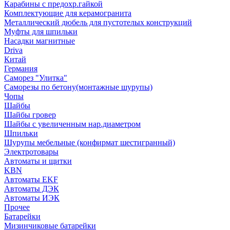
Карабины с предохр.гайкой
Комплектующие для керамогранита
Металлический дюбель для пустотелых конструкций
Муфты для шпильки
Насадки магнитные
Driva
Китай
Германия
Саморез "Улитка"
Саморезы по бетону(монтажные шурупы)
Чопы
Шайбы
Шайбы гровер
Шайбы с увеличенным нар.диаметром
Шпильки
Шурупы мебельные (конфирмат шестигранный)
Электротовары
Автоматы и щитки
KBN
Автоматы EKF
Автоматы ДЭК
Автоматы ИЭК
Прочее
Батарейки
Мизинчиковые батарейки