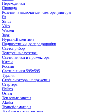
Переходники
Провода
Розетки, выключатели, светорегуляторы
Fit
Sirius
Viko
Wessen
Заря
Нурсан,Валентина
Подрозетники, распредкоробки
Светоприбор
Телефонные розетки
Светильники и прожектора
Китай
Россия
Светильники 595х595
Турция
Стабилизаторы напряжения
Стартера
Philips
Оsrам
Тепловые завесы
Alaska
Трансформаторы
Тройники,разветвители