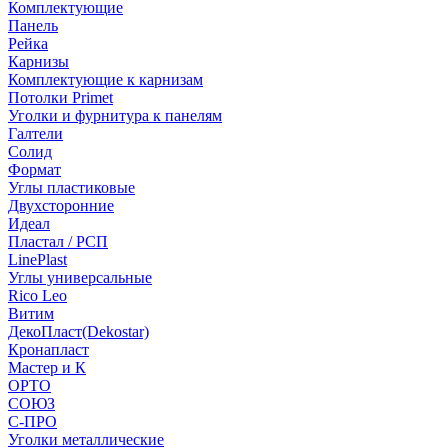
Комплектующие
Панель
Рейка
Карнизы
Комплектующие к карнизам
Потолки Primet
Уголки и фурнитура к панелям
Галтели
Солид
Формат
Углы пластиковые
Двухсторонние
Идеал
Пластал / РСП
LinePlast
Углы универсальные
Rico Leo
Витим
ДекоПласт(Dekostar)
Кронапласт
Мастер и К
ОРТО
СОЮЗ
С-ПРО
Уголки металлические