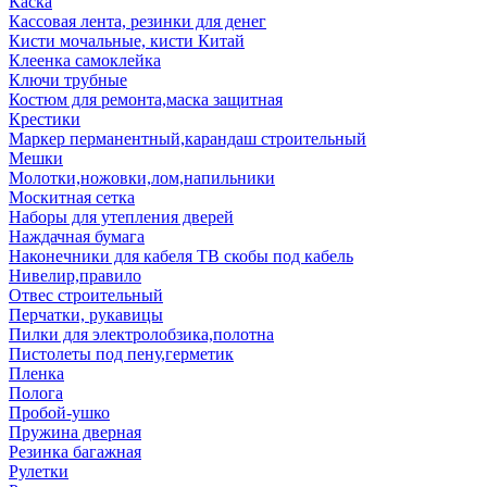
Каска
Кассовая лента, резинки для денег
Кисти мочальные, кисти Китай
Клеенка самоклейка
Ключи трубные
Костюм для ремонта,маска защитная
Крестики
Маркер перманентный,карандаш строительный
Мешки
Молотки,ножовки,лом,напильники
Москитная сетка
Наборы для утепления дверей
Наждачная бумага
Наконечники для кабеля ТВ скобы под кабель
Нивелир,правило
Отвес строительный
Перчатки, рукавицы
Пилки для электролобзика,полотна
Пистолеты под пену,герметик
Пленка
Полога
Пробой-ушко
Пружина дверная
Резинка багажная
Рулетки