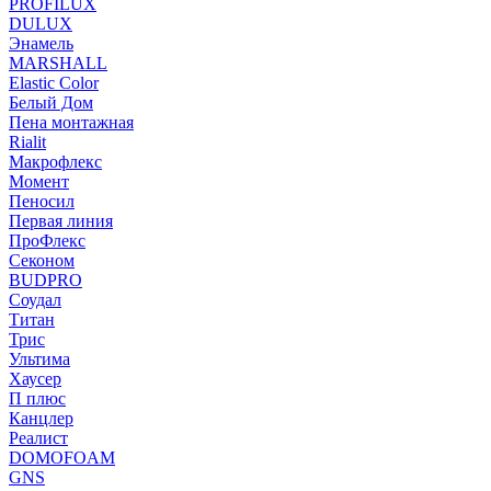
PROFILUX
DULUX
Энамель
MARSHALL
Elastic Color
Белый Дом
Пена монтажная
Rialit
Макрофлекс
Момент
Пеносил
Первая линия
ПроФлекс
Секоном
BUDPRO
Соудал
Титан
Трис
Ультима
Хаусер
П плюс
Канцлер
Реалист
DOMOFOAM
GNS