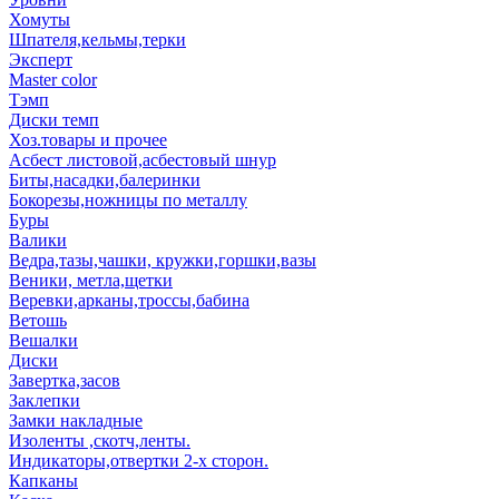
Хомуты
Шпателя,кельмы,терки
Эксперт
Master color
Тэмп
Диски темп
Хоз.товары и прочее
Асбест листовой,асбестовый шнур
Биты,насадки,балеринки
Бокорезы,ножницы по металлу
Буры
Валики
Ведра,тазы,чашки, кружки,горшки,вазы
Веники, метла,щетки
Веревки,арканы,троссы,бабина
Ветошь
Вешалки
Диски
Завертка,засов
Заклепки
Замки накладные
Изоленты ,скотч,ленты.
Индикаторы,отвертки 2-х сторон.
Капканы