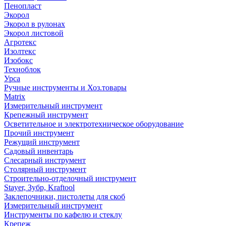
Пенопласт
Экорол
Экорол в рулонах
Экорол листовой
Агротекс
Изолтекс
Изобокс
Техноблок
Урса
Ручные инструменты и Хоз.товары
Matrix
Измерительный инструмент
Крепежный инструмент
Осветительное и электротехническое оборудование
Прочий инструмент
Режущий инструмент
Садовый инвентарь
Слесарный инструмент
Столярный инструмент
Строительно-отделочный инструмент
Stayer, Зубр, Kraftool
Заклепочники, пистолеты для скоб
Измерительный инструмент
Инструменты по кафелю и стеклу
Крепеж