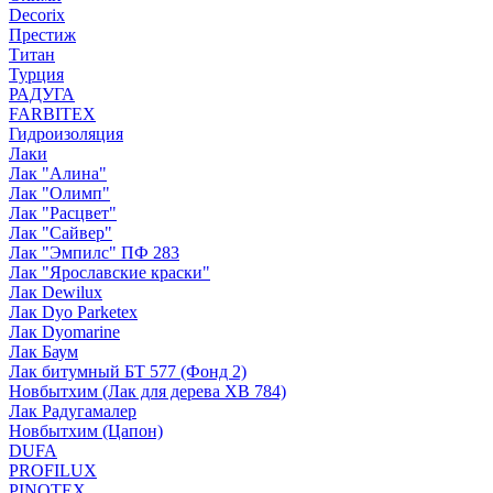
Decorix
Престиж
Титан
Турция
РАДУГА
FARBITEX
Гидроизоляция
Лаки
Лак "Алина"
Лак "Олимп"
Лак "Расцвет"
Лак "Сайвер"
Лак "Эмпилс" ПФ 283
Лак "Ярославские краски"
Лак Dewilux
Лак Dyo Parketex
Лак Dyomarine
Лак Баум
Лак битумный БТ 577 (Фонд 2)
Новбытхим (Лак для дерева ХВ 784)
Лак Радугамалер
Новбытхим (Цапон)
DUFA
PROFILUX
PINOTEX