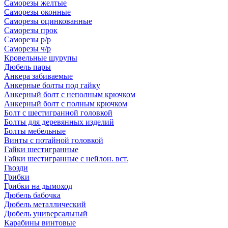
Саморезы желтые
Саморезы оконные
Саморезы оцинкованные
Саморезы прок
Саморезы р/р
Саморезы ч/р
Кровельные шурупы
Дюбель пары
Анкера забиваемые
Анкерные болты под гайку
Анкерный болт с неполным крючком
Анкерный болт с полным крючком
Болт с шестигранной головкой
Болты для деревянных изделий
Болты мебельные
Винты с потайной головкой
Гайки шестигранные
Гайки шестигранные с нейлон. вст.
Гвозди
Грибки
Грибки на дымоход
Дюбель бабочка
Дюбель металлический
Дюбель универсальный
Карабины винтовые