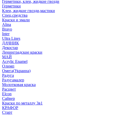
Герметики, клеи, жидкие гвозди
Герметики
Клеи, жидкие гвозди,мастики
Спец.средства
Краски и эмали
Alina
Bravo
Inter
Ultra Lines
ДАЧНИК
Декостар
Ленинградские краски
МАЙ
Acrylic Enamel
Олимп
Омега(Украина)
Радуга
Радугамалер
Молотковая краска
Расцвет
Elcon
Сайвер
Краски по металлу 3в1
КРАФОР
Старт