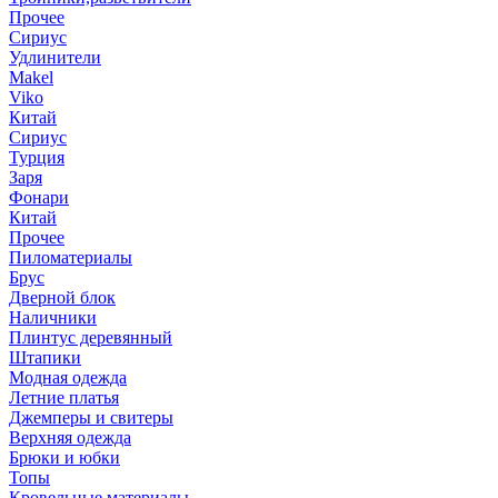
Прочее
Сириус
Удлинители
Makel
Viko
Китай
Сириус
Турция
Заря
Фонари
Китай
Прочее
Пиломатериалы
Брус
Дверной блок
Наличники
Плинтус деревянный
Штапики
Модная одежда
Летние платья
Джемперы и свитеры
Верхняя одежда
Брюки и юбки
Топы
Кровельные материалы