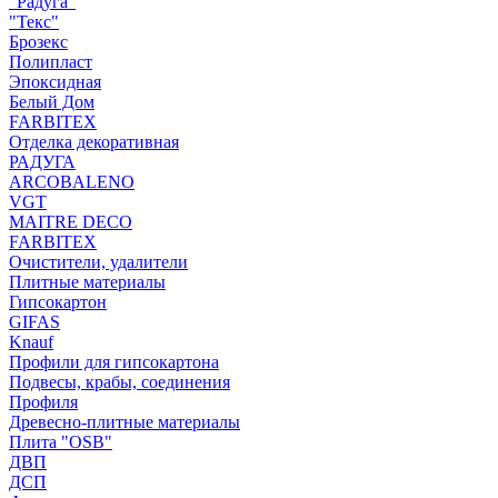
"Радуга"
"Текс"
Брозекс
Полипласт
Эпоксидная
Белый Дом
FARBITEX
Отделка декоративная
РАДУГА
ARCOBALENO
VGT
MAITRE DECO
FARBITEX
Очистители, удалители
Плитные материалы
Гипсокартон
GIFAS
Knauf
Профили для гипсокартона
Подвесы, крабы, соединения
Профиля
Древесно-плитные материалы
Плита "OSB"
ДВП
ДСП