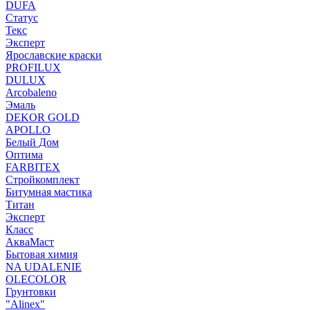
DUFA
Статус
Текс
Эксперт
Ярославские краски
PROFILUX
DULUX
Arcobaleno
Эмаль
DEKOR GOLD
APOLLO
Белый Дом
Оптима
FARBITEX
Стройкомплект
Битумная мастика
Титан
Эксперт
Класс
АкваМаст
Бытовая химия
NA UDALENIE
OLECOLOR
Грунтовки
"Alinex"