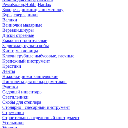
РемоКолор,Hobbi,Hardax
Бокорезы,ножницы по металлу
Буры,сверла,пики
Валики
Ванночки малярные
Веревки,шнуры
Диски отрезные
Емкости строительные
Задвижки, ручки-скобы
Кисти,макловицы
Ключи трубные,имбусовые, гаечные
Крепежный инструмент
Крестики
Ленты
Ножовки,ножи канцеляркие
Пистолеты для пены,герметиков
Рулетки
Садовый инвентарь
Светильники
Скобы для степлера
Столярно - слесарный инструмент
Стремянки
Строительно - отделочный инструмент
Угольники
Уровни