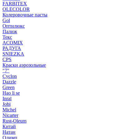
FARBITEX
OLECOLOR
Колеровочные пасты
Gol
Оптилюкс
Палиж
Текс
ACOMIX
РАДУГА
SNIEZKA
CPS
Краски аэрозольные
"7"
Cyclon
Dazzle
Green
Hao li se
Inral
Jobi
Michel
Nicarter
Rust-Oleum
Китай
Натан
Олимп