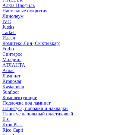
Альта-Профиль
Напольные покрытия
Линолеум
IVC
Juteks
Tarkett
Идеал
Комитекс Лин (Сыктывкар)
Forbo
Синтерос
Молдинг
АТЛАНТА
Атлас
Ламинат
Kronostar
Kastamonu
Sunfloor
Комплектующие
Подложка под ламинат
Плинтуса, порожки и накладки
Плинтус напольный пластиковый
Elsi
Kron Plast
Rico Capri