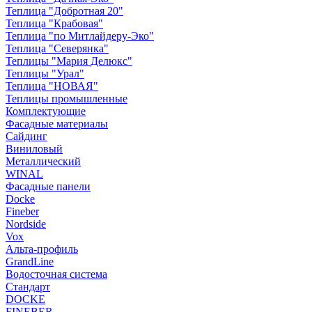
Теплица "Добротная 20"
Теплица "Крабовая"
Теплица "по Митлайдеру-Эко"
Теплица "Северянка"
Теплицы "Мария Делюкс"
Теплицы "Урал"
Теплица "НОВАЯ"
Теплицы промышленные
Комплектующие
Фасадные материалы
Сайдинг
Виниловый
Металлический
WINAL
Фасадные панели
Docke
Fineber
Nordside
Vox
Альта-профиль
GrandLine
Водосточная система
Стандарт
DOCKE
FINEBER