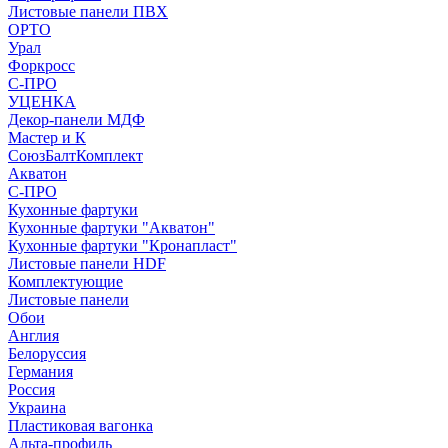
Листовые панели ПВХ
ОРТО
Урал
Форкросс
С-ПРО
УЦЕНКА
Декор-панели МДФ
Мастер и К
СоюзБалтКомплект
Акватон
С-ПРО
Кухонные фартуки
Кухонные фартуки "Акватон"
Кухонные фартуки "Кронапласт"
Листовые панели HDF
Комплектующие
Листовые панели
Обои
Англия
Белоруссия
Германия
Россия
Украина
Пластиковая вагонка
Альта-профиль