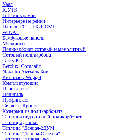
Урал
ЮУТК
Гибкий мрамор
Интерьерные рейки
Панели ГСП, ГКЛ, СМЛ
WINAL
Бамбуковые панели
Молдинги
Поликарбонат сотовый и монолитный
Сотовый поликарбонат
Gross-PC
Berolux, Соталайт
Novattro,Актуаль Био,
Кинпласт, Woggel
Комплектующие
Пластилюкс
Полигаль
Профипласт
Селлекс, Кронос
Козырьки из поликарбоната
Теплицы под сотовый поликарбонат
Теплицы дачные
Теплица "Дачная-2ДУМ"
Теплица "Дачная-Стрелка"
Теплица "Дачная-Эко"