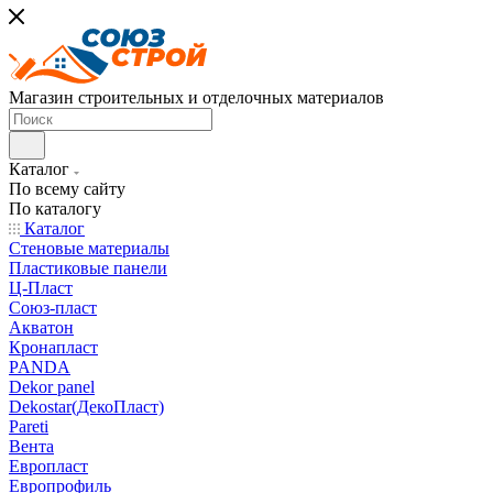
Магазин строительных и отделочных материалов
Каталог
По всему сайту
По каталогу
Каталог
Стеновые материалы
Пластиковые панели
Ц-Пласт
Союз-пласт
Акватон
Кронапласт
PANDA
Dekor panel
Dekostar(ДекоПласт)
Pareti
Вента
Европласт
Европрофиль