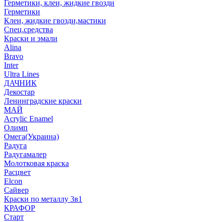
Герметики, клеи, жидкие гвозди
Герметики
Клеи, жидкие гвозди,мастики
Спец.средства
Краски и эмали
Alina
Bravo
Inter
Ultra Lines
ДАЧНИК
Декостар
Ленинградские краски
МАЙ
Acrylic Enamel
Олимп
Омега(Украина)
Радуга
Радугамалер
Молотковая краска
Расцвет
Elcon
Сайвер
Краски по металлу 3в1
КРАФОР
Старт