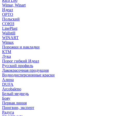
Rico Leo
Wimar, Winart
Идеал
ОРТО
Польский
СОЮЗ
LinePlast
Wallstill
WINART
Wimax
Порожки и накладки
КТМ
Лука
Порог гибкий Идеал
Русский профиль
Лакокрасочная продукция
Воднодисперсионные краски
Алина
DUFA
Arcobaleno
Белый медведь
Бояу
Первая линия
Пингвин, эксперт
Радуга