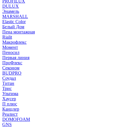
PROFILUX
DULUX
Энамель
MARSHALL
Elastic Color
Белый Дом
Пена монтажная
Rialit
Макрофлекс
Момент
Пеносил
Первая линия
ПроФлекс
Секоном
BUDPRO
Соудал
Титан
Трис
Ультима
Хаусер
П плюс
Канцлер
Реалист
DOMOFOAM
GNS