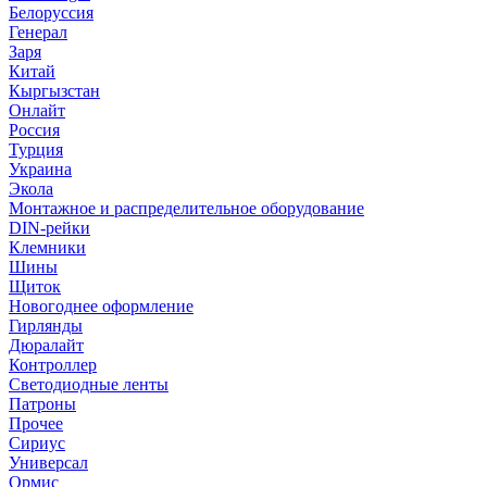
Белоруссия
Генерал
Заря
Китай
Кыргызстан
Онлайт
Россия
Турция
Украина
Экола
Монтажное и распределительное оборудование
DIN-рейки
Клемники
Шины
Щиток
Новогоднее оформление
Гирлянды
Дюралайт
Контроллер
Светодиодные ленты
Патроны
Прочее
Сириус
Универсал
Ормис