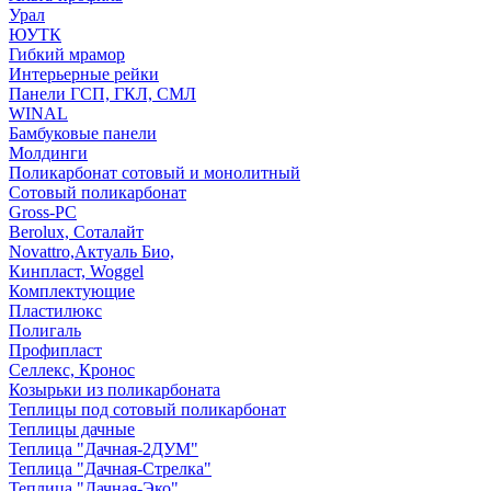
Урал
ЮУТК
Гибкий мрамор
Интерьерные рейки
Панели ГСП, ГКЛ, СМЛ
WINAL
Бамбуковые панели
Молдинги
Поликарбонат сотовый и монолитный
Сотовый поликарбонат
Gross-PC
Berolux, Соталайт
Novattro,Актуаль Био,
Кинпласт, Woggel
Комплектующие
Пластилюкс
Полигаль
Профипласт
Селлекс, Кронос
Козырьки из поликарбоната
Теплицы под сотовый поликарбонат
Теплицы дачные
Теплица "Дачная-2ДУМ"
Теплица "Дачная-Стрелка"
Теплица "Дачная-Эко"