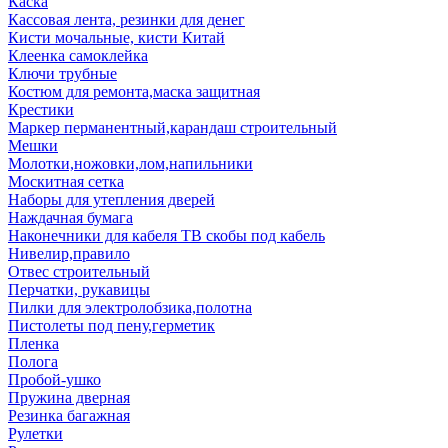
Каска
Кассовая лента, резинки для денег
Кисти мочальные, кисти Китай
Клеенка самоклейка
Ключи трубные
Костюм для ремонта,маска защитная
Крестики
Маркер перманентный,карандаш строительный
Мешки
Молотки,ножовки,лом,напильники
Москитная сетка
Наборы для утепления дверей
Наждачная бумага
Наконечники для кабеля ТВ скобы под кабель
Нивелир,правило
Отвес строительный
Перчатки, рукавицы
Пилки для электролобзика,полотна
Пистолеты под пену,герметик
Пленка
Полога
Пробой-ушко
Пружина дверная
Резинка багажная
Рулетки