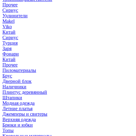
Прочее
Сириус
Удлинители
Makel
Viko
Китай
Сириус
Турция
Заря
Фонари
Китай
Прочее
Пиломатериалы
Брус
Дверной блок
Наличники
Плинтус деревянный
Штапики
Модная одежда
Летние платья
Джемперы и свитеры
Верхняя одежда
Брюки и юбки
Топы
Кровельные материалы