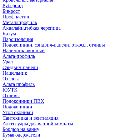
Рубероид
Бикрост
Профнастил
Металлпрофиль
Аквалайн,гибкая черепица
Битум
Пароизоляция
Подоконники, сэндвич-панели, откосы, отливы
Наличник оконный
Альта-профиль
Урал
Сэндвич-панели
Нащельник
Откосы
Альта профиль
ЮУТК
Отливы
Подоконники ПВХ
Подоконники
Угол оконный
Сантехника и вентиляция
Аксессуары для ванной комнаты
Бордюр на ванну
Бумагодержатели