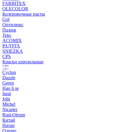
FARBITEX
OLECOLOR
Колеровочные пасты
Gol
Оптилюкс
Палиж
Текс
ACOMIX
РАДУГА
SNIEZKA
CPS
Краски аэрозольные
"7"
Cyclon
Dazzle
Green
Hao li se
Inral
Jobi
Michel
Nicarter
Rust-Oleum
Китай
Натан
Олимп