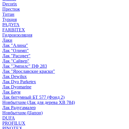
Decorix
Престиж
Титан
Турция
РАДУГА
FARBITEX
Гидроизоляция
Лаки
Лак "Алина"
Лак "Олимп"
Лак "Расцвет"
Лак "Сайвер"
Лак "Эмпилс" ПФ 283
Лак "Ярославские краски"
Лак Dewilux
Лак Dyo Parketex
Лак Dyomarine
Лак Баум
Лак битумный БТ 577 (Фонд 2)
Новбытхим (Лак для дерева ХВ 784)
Лак Радугамалер
Новбытхим (Цапон)
DUFA
PROFILUX
PINOTEX