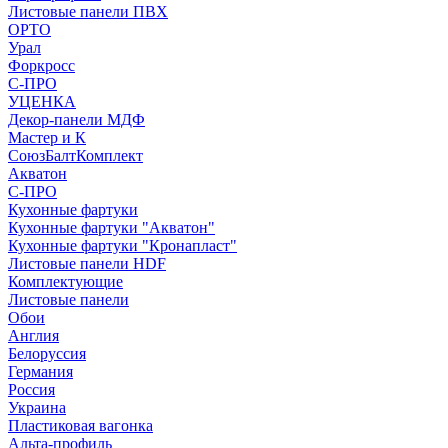
Листовые панели ПВХ
ОРТО
Урал
Форкросс
С-ПРО
УЦЕНКА
Декор-панели МДФ
Мастер и К
СоюзБалтКомплект
Акватон
С-ПРО
Кухонные фартуки
Кухонные фартуки "Акватон"
Кухонные фартуки "Кронапласт"
Листовые панели HDF
Комплектующие
Листовые панели
Обои
Англия
Белоруссия
Германия
Россия
Украина
Пластиковая вагонка
Альта-профиль