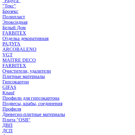
"Радуга"
"Текс"
Брозекс
Полипласт
Эпоксидная
Белый Дом
FARBITEX
Отделка декоративная
РАДУГА
ARCOBALENO
VGT
MAITRE DECO
FARBITEX
Очистители, удалители
Плитные материалы
Гипсокартон
GIFAS
Knauf
Профили для гипсокартона
Подвесы, крабы, соединения
Профиля
Древесно-плитные материалы
Плита "OSB"
ДВП
ДСП