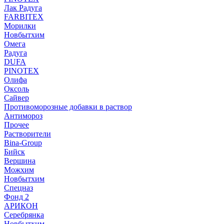
Лак Радуга
FARBITEX
Морилки
Новбытхим
Омега
Радуга
DUFA
PINOTEX
Олифа
Оксоль
Сайвер
Противоморозные добавки в раствор
Антимороз
Прочее
Растворители
Bina-Group
Бийск
Вершина
Можхим
Новбытхим
Спецназ
Фонд 2
АРИКОН
Серебрянка
Новбытхим