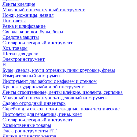
Ленты клеящие
Малярный и штукатурный инструмент
Ножи, ножницы, лезвия
Пистолеты
Резка и шлифование
Сверла, коронки, буры, биты
Средства защиты
Столярно-слесарный инструмент
Хоз. товары
Щетки для дрели
Электроинструмент
Fit
Буры, сверла, круги отрезные, пилы круговые, фрезы
Измерительный инструмент
Инструмент для работы с кафелем и стеклом
Крепеж / ударно-забивной инструмент
Ленты строительные, ленты клейкие, изолента, серпянка
Малярный и штукатурно-отделочный инструмент
Садово-огородный инвентарь
Скребки для стекол, ножи складные, ножи технические
Пистолеты для герметика, пены, клея
Столярно-слесарный инструмент
Хозяйственные товары
Электроинструменты FIT
Ящики для инструментов