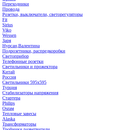
Переходники
Провода
Розетки, выключатели, светорегуляторы
Fit
Sirius
Viko
Wessen
Заря
Нурсан,Валентина
Подрозетники, распредкоробки
Светоприбор
Телефонные розетки
Светильники и прожектора
Китай
Россия
Светильники 595х595
Турция
Стабилизаторы напряжения
Стартера
Philips
Оsrам
Тепловые завесы
Alaska
Трансформаторы
Тройники,разветвители