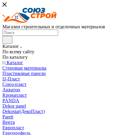
Магазин строительных и отделочных материалов
Каталог
По всему сайту
По каталогу
Каталог
Стеновые материалы
Пластиковые панели
Ц-Пласт
Союз-пласт
Акватон
Кронапласт
PANDA
Dekor panel
Dekostar(ДекоПласт)
Pareti
Вента
Европласт
Европрофиль