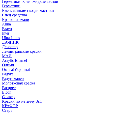
Герметики, клеи, жидкие гвозди
Герметики
Клеи, жидкие гвозди,мастики
Спец.средства
Краски и эмали
Alina
Bravo
Inter
Ultra Lines
ДАЧНИК
Декостар
Ленинградские краски
МАЙ
Acrylic Enamel
Олимп
Омега(Украина)
Радуга
Радугамалер
Молотковая краска
Расцвет
Elcon
Сайвер
Краски по металлу 3в1
КРАФОР
Старт