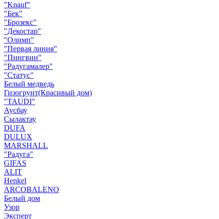
"Knauf"
"Бек"
"Брозекс"
"Декостар"
"Олимп"
"Первая линия"
"Пингвин"
"Радугамалер"
"Статус"
Белый медведь
Гизогрунт(Красивый дом)
"TAUDI"
Аусбау
Сылактау
DUFA
DULUX
MARSHALL
"Радуга"
GIFAS
ALIT
Henkel
ARCOBALENO
Белый дом
Узор
Эксперт