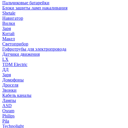
Пальчиковые батарейки
Блоки защиты ламп накаливания
Shetale
Навигатор
Вилки
Заря
Китай
Макел
Светоприбор
Гофротрубы для электропровода
Датчики движения
LX
TDM Electric
ДД
Заря
Домофоны
Дроселя
Звонки
Кабель каналы
Лампы
ASD
Osram
Philips
Pila
Technolight