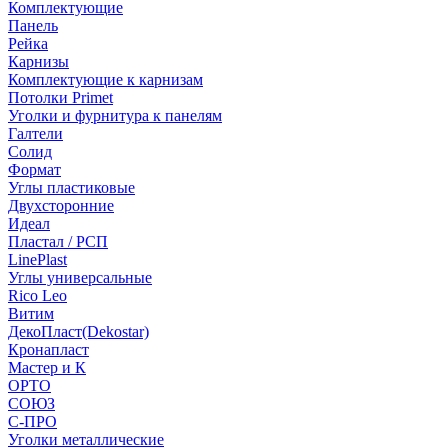
Комплектующие
Панель
Рейка
Карнизы
Комплектующие к карнизам
Потолки Primet
Уголки и фурнитура к панелям
Галтели
Солид
Формат
Углы пластиковые
Двухсторонние
Идеал
Пластал / РСП
LinePlast
Углы универсальные
Rico Leo
Витим
ДекоПласт(Dekostar)
Кронапласт
Мастер и К
ОРТО
СОЮЗ
С-ПРО
Уголки металлические