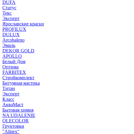
DUFA
Статус
Текс
Эксперт
Ярославские краски
PROFILUX
DULUX
Arcobaleno
Эмаль
DEKOR GOLD
APOLLO
Белый Дом
Оптима
FARBITEX
Стройкомплект
Битумная мастика
Титан
Эксперт
Класс
АкваМаст
Бытовая химия
NA UDALENIE
OLECOLOR
Грунтовки
"Alinex"