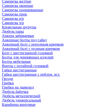
Саморезы желтые
Саморезы оконные
Саморезы оцинкованные
Саморезы прок
Саморезы р/р
Саморезы ч/р
Кровельные шурупы
Дюбель пары
Анкера забиваемые
Анкерные болты под гайку
Анкерный болт с неполным крючком
Анкерный болт с полным крючком
Болт с шестигранной головкой
Болты для деревянных изделий
Болты мебельные
Винты с потайной головкой
Гайки шестигранные
Гайки шестигранные с нейлон. вст.
Гвозди
Грибки
Грибки на дымоход
Дюбель бабочка
Дюбель металлический
Дюбель универсальный
Карабины винтовые