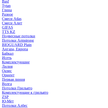
Basf
Tytan
Глина
Разное
Смеси Atlas
Смеси Алит
GIFAS
TTS KZ
Подвесные потолки
Потолки Armstrong
BIOGUARD Plain
Ангара, Европа
Байкал
Исеть
Комплектующие
Лилия
Оазис
Ориент
Первая линия
Волга
Потолки Грильято
Комплектующие к грильято
ZSP
Ю-Мет
Потолки Албес