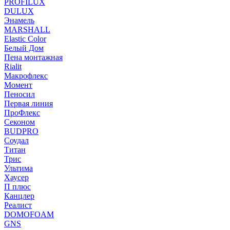
PROFILUX
DULUX
Энамель
MARSHALL
Elastic Color
Белый Дом
Пена монтажная
Rialit
Макрофлекс
Момент
Пеносил
Первая линия
ПроФлекс
Секоном
BUDPRO
Соудал
Титан
Трис
Ультима
Хаусер
П плюс
Канцлер
Реалист
DOMOFOAM
GNS