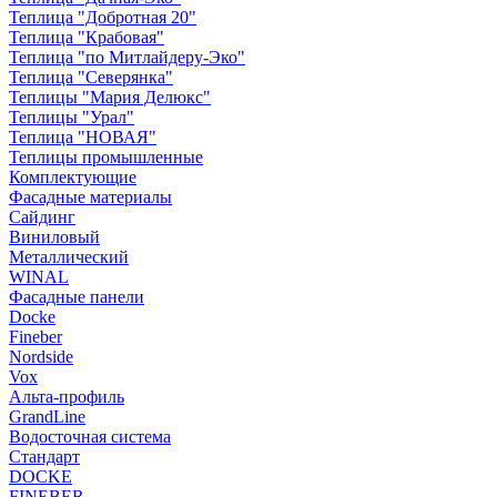
Теплица "Добротная 20"
Теплица "Крабовая"
Теплица "по Митлайдеру-Эко"
Теплица "Северянка"
Теплицы "Мария Делюкс"
Теплицы "Урал"
Теплица "НОВАЯ"
Теплицы промышленные
Комплектующие
Фасадные материалы
Сайдинг
Виниловый
Металлический
WINAL
Фасадные панели
Docke
Fineber
Nordside
Vox
Альта-профиль
GrandLine
Водосточная система
Стандарт
DOCKE
FINEBER