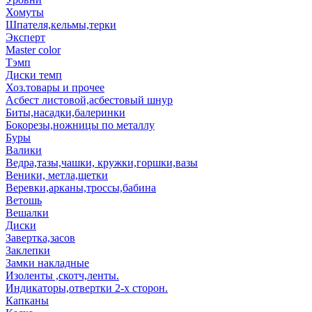
Хомуты
Шпателя,кельмы,терки
Эксперт
Master color
Тэмп
Диски темп
Хоз.товары и прочее
Асбест листовой,асбестовый шнур
Биты,насадки,балеринки
Бокорезы,ножницы по металлу
Буры
Валики
Ведра,тазы,чашки, кружки,горшки,вазы
Веники, метла,щетки
Веревки,арканы,троссы,бабина
Ветошь
Вешалки
Диски
Завертка,засов
Заклепки
Замки накладные
Изоленты ,скотч,ленты.
Индикаторы,отвертки 2-х сторон.
Капканы