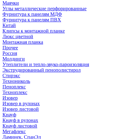
Маячки
Углы металлические перфорированные
Фурнитура к панелям МДФ
Фурнитура к панелям ПВХ
Китай
Клипсы к монтажной планке
Люкс цветной
Монтажная планка
Прочее
Россия
Молдинги
Утеплители и тепло-звуко-пароизоляция
Экструдированный пенополистирол
Стирэкс
Технониколь
Пеноплекс
Техноплекс
Изовер
Изовер в рулонах
Изовер листовой
Кнауф
Кнауф в рулонах
Кнауф листовой
Мегафлекс
Ламинек, СпанЭл