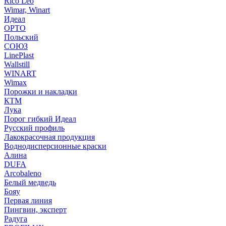
Rico Leo
Wimar, Winart
Идеал
ОРТО
Польский
СОЮЗ
LinePlast
Wallstill
WINART
Wimax
Порожки и накладки
КТМ
Лука
Порог гибкий Идеал
Русский профиль
Лакокрасочная продукция
Воднодисперсионные краски
Алина
DUFA
Arcobaleno
Белый медведь
Бояу
Первая линия
Пингвин, эксперт
Радуга