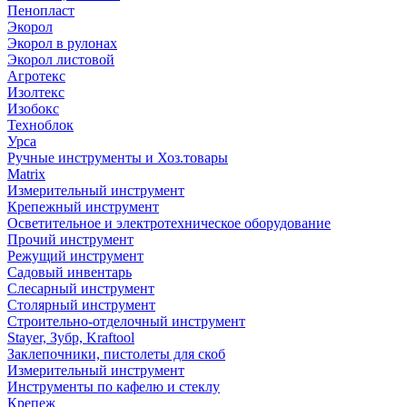
Пенопласт
Экорол
Экорол в рулонах
Экорол листовой
Агротекс
Изолтекс
Изобокс
Техноблок
Урса
Ручные инструменты и Хоз.товары
Matrix
Измерительный инструмент
Крепежный инструмент
Осветительное и электротехническое оборудование
Прочий инструмент
Режущий инструмент
Садовый инвентарь
Слесарный инструмент
Столярный инструмент
Строительно-отделочный инструмент
Stayer, Зубр, Kraftool
Заклепочники, пистолеты для скоб
Измерительный инструмент
Инструменты по кафелю и стеклу
Крепеж