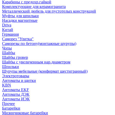
Карабины с предохр.гайкой
Комплектующие для керамогранита
Металлический дюбель для пустотелых конструкций
Муфты для шпильки
Насадки магнитные
Driva
Китай
Германия
Саморез "Улитка"
Саморезы по бетону(монтажные шурупы)
Чопы
Шайбы
Шайбы гровер
Шайбы с увеличенным нар.диаметром
Шпильки
Шурупы мебельные (конфирмат шестигранный)
Электротовары
Автоматы и щитки
KBN
Автоматы EKF
Автоматы ДЭК
Автоматы ИЭК
Прочее
Батарейки
Мизинчиковые батарейки