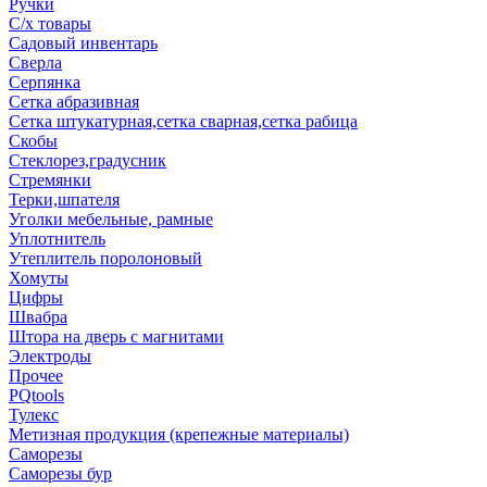
Ручки
С/х товары
Садовый инвентарь
Сверла
Серпянка
Сетка абразивная
Сетка штукатурная,сетка сварная,сетка рабица
Скобы
Стеклорез,градусник
Стремянки
Терки,шпателя
Уголки мебельные, рамные
Уплотнитель
Утеплитель поролоновый
Хомуты
Цифры
Швабра
Штора на дверь с магнитами
Электроды
Прочее
PQtools
Тулекс
Метизная продукция (крепежные материалы)
Саморезы
Саморезы бур