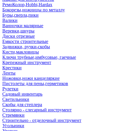
РемоКолор,Hobbi,Hardax
Бокорезы,ножницы по металлу
Буры,сверла,пики
Валики
Ванночки малярные
Веревки,шнуры
Диски отрезные
Емкости строительные
Задвижки, ручки-скобы
Кисти,макловицы
Ключи трубные,имбусовые, гаечные
Крепежный инструмент
Крестики
Ленты
Ножовки,ножи канцеляркие
Пистолеты для пены,герметиков
Рулетки
Садовый инвентарь
Светильники
Скобы для степлера
Столярно - слесарный инструмент
Стремянки
Строительно - отделочный инструмент
Угольники
Уровни