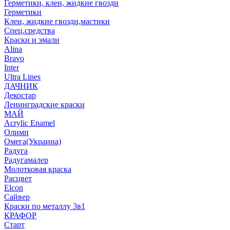
Герметики, клеи, жидкие гвозди
Герметики
Клеи, жидкие гвозди,мастики
Спец.средства
Краски и эмали
Alina
Bravo
Inter
Ultra Lines
ДАЧНИК
Декостар
Ленинградские краски
МАЙ
Acrylic Enamel
Олимп
Омега(Украина)
Радуга
Радугамалер
Молотковая краска
Расцвет
Elcon
Сайвер
Краски по металлу 3в1
КРАФОР
Старт