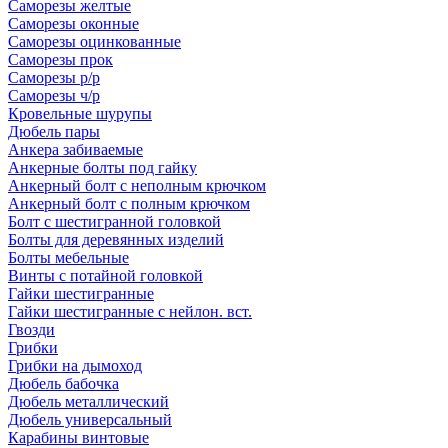
Саморезы желтые
Саморезы оконные
Саморезы оцинкованные
Саморезы прок
Саморезы р/р
Саморезы ч/р
Кровельные шурупы
Дюбель пары
Анкера забиваемые
Анкерные болты под гайку
Анкерный болт с неполным крючком
Анкерный болт с полным крючком
Болт с шестигранной головкой
Болты для деревянных изделий
Болты мебельные
Винты с потайной головкой
Гайки шестигранные
Гайки шестигранные с нейлон. вст.
Гвозди
Грибки
Грибки на дымоход
Дюбель бабочка
Дюбель металлический
Дюбель универсальный
Карабины винтовые