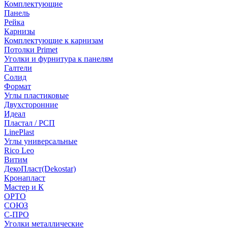
Комплектующие
Панель
Рейка
Карнизы
Комплектующие к карнизам
Потолки Primet
Уголки и фурнитура к панелям
Галтели
Солид
Формат
Углы пластиковые
Двухсторонние
Идеал
Пластал / РСП
LinePlast
Углы универсальные
Rico Leo
Витим
ДекоПласт(Dekostar)
Кронапласт
Мастер и К
ОРТО
СОЮЗ
С-ПРО
Уголки металлические