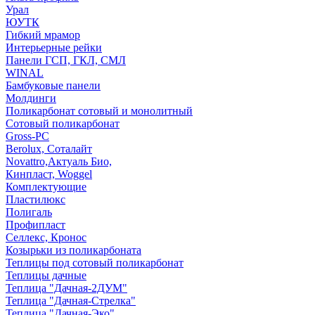
Урал
ЮУТК
Гибкий мрамор
Интерьерные рейки
Панели ГСП, ГКЛ, СМЛ
WINAL
Бамбуковые панели
Молдинги
Поликарбонат сотовый и монолитный
Сотовый поликарбонат
Gross-PC
Berolux, Соталайт
Novattro,Актуаль Био,
Кинпласт, Woggel
Комплектующие
Пластилюкс
Полигаль
Профипласт
Селлекс, Кронос
Козырьки из поликарбоната
Теплицы под сотовый поликарбонат
Теплицы дачные
Теплица "Дачная-2ДУМ"
Теплица "Дачная-Стрелка"
Теплица "Дачная-Эко"