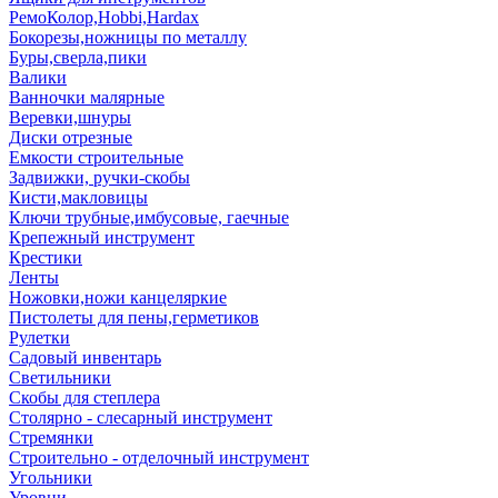
РемоКолор,Hobbi,Hardax
Бокорезы,ножницы по металлу
Буры,сверла,пики
Валики
Ванночки малярные
Веревки,шнуры
Диски отрезные
Емкости строительные
Задвижки, ручки-скобы
Кисти,макловицы
Ключи трубные,имбусовые, гаечные
Крепежный инструмент
Крестики
Ленты
Ножовки,ножи канцеляркие
Пистолеты для пены,герметиков
Рулетки
Садовый инвентарь
Светильники
Скобы для степлера
Столярно - слесарный инструмент
Стремянки
Строительно - отделочный инструмент
Угольники
Уровни