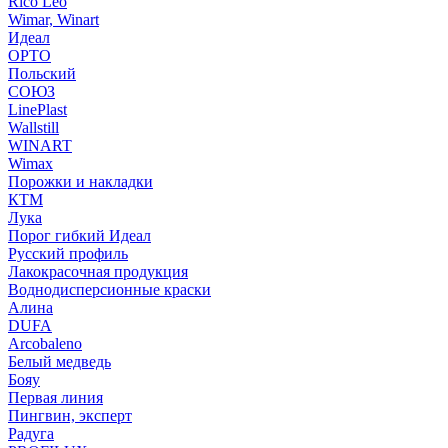
Rico Leo
Wimar, Winart
Идеал
ОРТО
Польский
СОЮЗ
LinePlast
Wallstill
WINART
Wimax
Порожки и накладки
КТМ
Лука
Порог гибкий Идеал
Русский профиль
Лакокрасочная продукция
Воднодисперсионные краски
Алина
DUFA
Arcobaleno
Белый медведь
Бояу
Первая линия
Пингвин, эксперт
Радуга