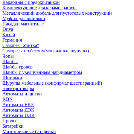
Карабины с предохр.гайкой
Комплектующие для керамогранита
Металлический дюбель для пустотелых конструкций
Муфты для шпильки
Насадки магнитные
Driva
Китай
Германия
Саморез "Улитка"
Саморезы по бетону(монтажные шурупы)
Чопы
Шайбы
Шайбы гровер
Шайбы с увеличенным нар.диаметром
Шпильки
Шурупы мебельные (конфирмат шестигранный)
Электротовары
Автоматы и щитки
KBN
Автоматы EKF
Автоматы ДЭК
Автоматы ИЭК
Прочее
Батарейки
Мизинчиковые батарейки