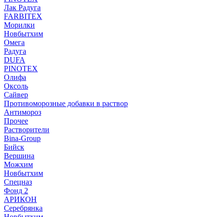
Лак Радуга
FARBITEX
Морилки
Новбытхим
Омега
Радуга
DUFA
PINOTEX
Олифа
Оксоль
Сайвер
Противоморозные добавки в раствор
Антимороз
Прочее
Растворители
Bina-Group
Бийск
Вершина
Можхим
Новбытхим
Спецназ
Фонд 2
АРИКОН
Серебрянка
Новбытхим