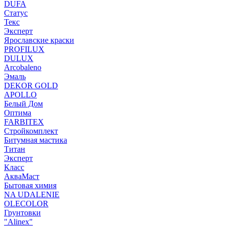
DUFA
Статус
Текс
Эксперт
Ярославские краски
PROFILUX
DULUX
Arcobaleno
Эмаль
DEKOR GOLD
APOLLO
Белый Дом
Оптима
FARBITEX
Стройкомплект
Битумная мастика
Титан
Эксперт
Класс
АкваМаст
Бытовая химия
NA UDALENIE
OLECOLOR
Грунтовки
"Alinex"