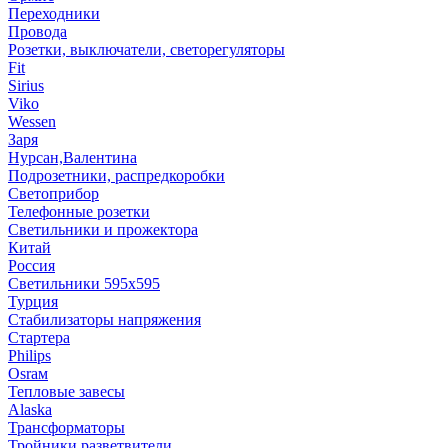
Переходники
Провода
Розетки, выключатели, светорегуляторы
Fit
Sirius
Viko
Wessen
Заря
Нурсан,Валентина
Подрозетники, распредкоробки
Светоприбор
Телефонные розетки
Светильники и прожектора
Китай
Россия
Светильники 595х595
Турция
Стабилизаторы напряжения
Стартера
Philips
Оsrам
Тепловые завесы
Alaska
Трансформаторы
Тройники,разветвители