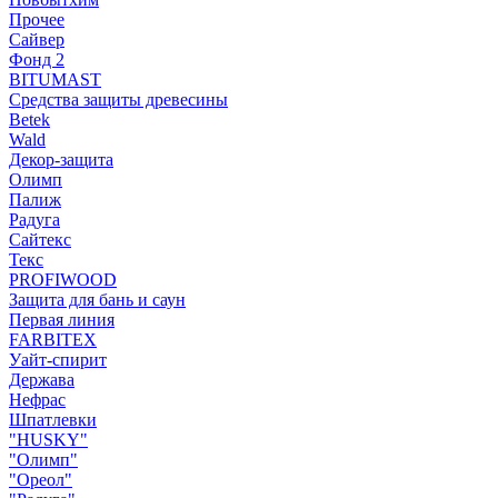
Прочее
Сайвер
Фонд 2
BITUMAST
Средства защиты древесины
Betek
Wald
Декор-защита
Олимп
Палиж
Радуга
Сайтекс
Текс
PROFIWOOD
Защита для бань и саун
Первая линия
FARBITEX
Уайт-спирит
Держава
Нефрас
Шпатлевки
"HUSKY"
"Олимп"
"Ореол"