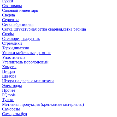
Ручки
С/х товары
Садовый инвентарь
Сверла
Серпянка
Сетка абразивная
Сетка штукатурная,сетка сварная,сетка рабица
Скобы
Стеклорез,градусник
Стремянки
Терки,шпателя
Уголки мебельные, рамные
Уплотнитель
Утеплитель поролоновый
Хомуты
Цифры
Швабра
Штора на дверь с магнитами
Электроды
Прочее
PQtools
Тулекс
Метизная продукция (крепежные материалы)
Саморезы
Саморезы бур