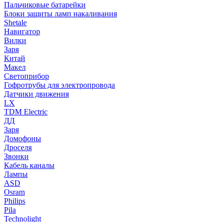
Пальчиковые батарейки
Блоки защиты ламп накаливания
Shetale
Навигатор
Вилки
Заря
Китай
Макел
Светоприбор
Гофротрубы для электропровода
Датчики движения
LX
TDM Electric
ДД
Заря
Домофоны
Дроселя
Звонки
Кабель каналы
Лампы
ASD
Osram
Philips
Pila
Technolight