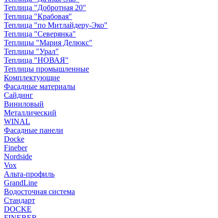
Теплица "Добротная 20"
Теплица "Крабовая"
Теплица "по Митлайдеру-Эко"
Теплица "Северянка"
Теплицы "Мария Делюкс"
Теплицы "Урал"
Теплица "НОВАЯ"
Теплицы промышленные
Комплектующие
Фасадные материалы
Сайдинг
Виниловый
Металлический
WINAL
Фасадные панели
Docke
Fineber
Nordside
Vox
Альта-профиль
GrandLine
Водосточная система
Стандарт
DOCKE
FINEBER