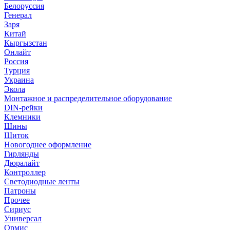
Белоруссия
Генерал
Заря
Китай
Кыргызстан
Онлайт
Россия
Турция
Украина
Экола
Монтажное и распределительное оборудование
DIN-рейки
Клемники
Шины
Щиток
Новогоднее оформление
Гирлянды
Дюралайт
Контроллер
Светодиодные ленты
Патроны
Прочее
Сириус
Универсал
Ормис