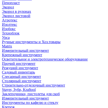
Пенопласт
Экорол
Экорол в рулонах
Экорол листовой
Агротекс
Изолтекс
Изобокс
Техноблок
Урса
Ручные инструменты и Хоз.товары
Matrix
Измерительный инструмент
Крепежный инструмент
Осветительное и электротехническое оборудование
Прочий инструмент
Режущий инструмент
Садовый инвентарь
Слесарный инструмент
Столярный инструмент
Строительно-отделочный инструмент
Stayer, Зубр, Kraftool
Заклепочники, пистолеты для скоб
Измерительный инструмент
Инструменты по кафелю и стеклу
Крепеж