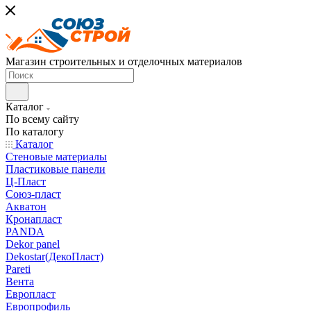
Магазин строительных и отделочных материалов
Каталог
По всему сайту
По каталогу
Каталог
Стеновые материалы
Пластиковые панели
Ц-Пласт
Союз-пласт
Акватон
Кронапласт
PANDA
Dekor panel
Dekostar(ДекоПласт)
Pareti
Вента
Европласт
Европрофиль