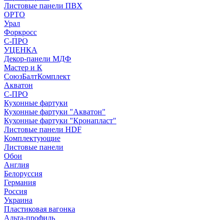
Листовые панели ПВХ
ОРТО
Урал
Форкросс
С-ПРО
УЦЕНКА
Декор-панели МДФ
Мастер и К
СоюзБалтКомплект
Акватон
С-ПРО
Кухонные фартуки
Кухонные фартуки "Акватон"
Кухонные фартуки "Кронапласт"
Листовые панели HDF
Комплектующие
Листовые панели
Обои
Англия
Белоруссия
Германия
Россия
Украина
Пластиковая вагонка
Альта-профиль