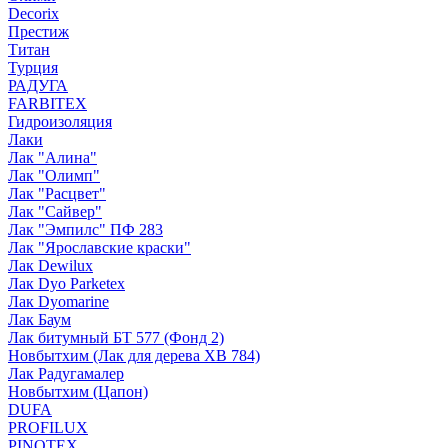
Decorix
Престиж
Титан
Турция
РАДУГА
FARBITEX
Гидроизоляция
Лаки
Лак "Алина"
Лак "Олимп"
Лак "Расцвет"
Лак "Сайвер"
Лак "Эмпилс" ПФ 283
Лак "Ярославские краски"
Лак Dewilux
Лак Dyo Parketex
Лак Dyomarine
Лак Баум
Лак битумный БТ 577 (Фонд 2)
Новбытхим (Лак для дерева ХВ 784)
Лак Радугамалер
Новбытхим (Цапон)
DUFA
PROFILUX
PINOTEX