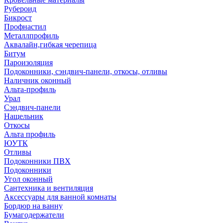
Рубероид
Бикрост
Профнастил
Металлпрофиль
Аквалайн,гибкая черепица
Битум
Пароизоляция
Подоконники, сэндвич-панели, откосы, отливы
Наличник оконный
Альта-профиль
Урал
Сэндвич-панели
Нащельник
Откосы
Альта профиль
ЮУТК
Отливы
Подоконники ПВХ
Подоконники
Угол оконный
Сантехника и вентиляция
Аксессуары для ванной комнаты
Бордюр на ванну
Бумагодержатели