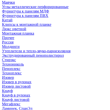
Маячки
Углы металлические перфорированные
Фурнитура к панелям МДФ
Фурнитура к панелям ПВХ
Китай
Клипсы к монтажной планке
Люкс цветной
Монтажная планка
Прочее
Россия
Молдинги
Утеплители и тепло-звуко-пароизоляция
Экструдированный пенополистирол
Стирэкс
Технониколь
Пеноплекс
Техноплекс
Изовер
Изовер в рулонах
Изовер листовой
Кнауф
Кнауф в рулонах
Кнауф листовой
Мегафлекс
Ламинек, СпанЭл