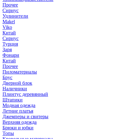
Прочее
Сириус
Удлинители
Makel
Viko
Китай
Сириус
Турция
Заря
Фонари
Китай
Прочее
Пиломатериалы
Брус
Дверной блок
Наличники
Плинтус деревянный
Штапики
Модная одежда
Летние платья
Джемперы и свитеры
Верхняя одежда
Брюки и юбки
Топы
Кровельные материалы