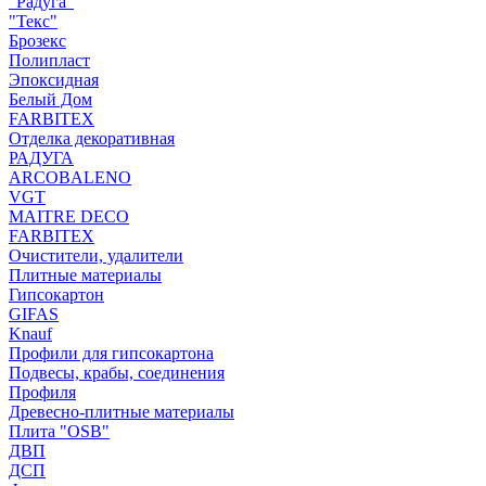
"Радуга"
"Текс"
Брозекс
Полипласт
Эпоксидная
Белый Дом
FARBITEX
Отделка декоративная
РАДУГА
ARCOBALENO
VGT
MAITRE DECO
FARBITEX
Очистители, удалители
Плитные материалы
Гипсокартон
GIFAS
Knauf
Профили для гипсокартона
Подвесы, крабы, соединения
Профиля
Древесно-плитные материалы
Плита "OSB"
ДВП
ДСП