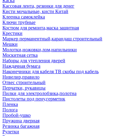
Каска
Кассовая лента, резинки для денег
Кисти мочальные, кисти Китай
Клеенка самоклейка
Ключи трубные
Костюм для ремонта,маска защитная
Крестики
Маркер перманентный,карандаш строительный
Мешки
Молотки,ножовки,лом,напильники
Москитная сетка
Наборы для утепления дверей
Наждачная бумага
Наконечники для кабеля ТВ скобы под кабель
Нивелир,правило
Отвес строительный
Перчатки, рукавицы
Пилки для электролобзика,полотна
Пистолеты под пену,герметик
Пленка
Полога
Пробой-ушко
Пружина дверная
Резинка багажная
Рулетки