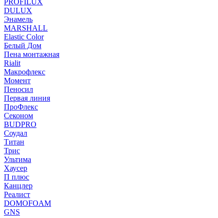
PROFILUX
DULUX
Энамель
MARSHALL
Elastic Color
Белый Дом
Пена монтажная
Rialit
Макрофлекс
Момент
Пеносил
Первая линия
ПроФлекс
Секоном
BUDPRO
Соудал
Титан
Трис
Ультима
Хаусер
П плюс
Канцлер
Реалист
DOMOFOAM
GNS