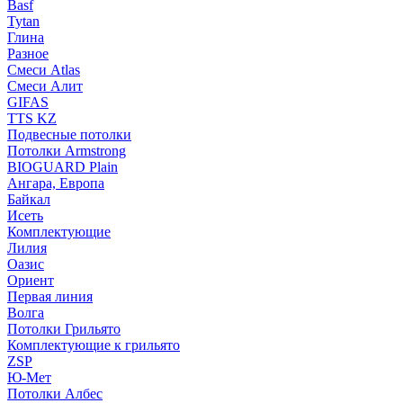
Basf
Tytan
Глина
Разное
Смеси Atlas
Смеси Алит
GIFAS
TTS KZ
Подвесные потолки
Потолки Armstrong
BIOGUARD Plain
Ангара, Европа
Байкал
Исеть
Комплектующие
Лилия
Оазис
Ориент
Первая линия
Волга
Потолки Грильято
Комплектующие к грильято
ZSP
Ю-Мет
Потолки Албес