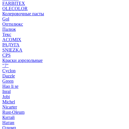
FARBITEX
OLECOLOR
Колеровочные пасты
Gol
Оптилюкс
Палиж
Текс
ACOMIX
РАДУГА
SNIEZKA
CPS
Краски аэрозольные
"7"
Cyclon
Dazzle
Green
Hao li se
Inral
Jobi
Michel
Nicarter
Rust-Oleum
Китай
Натан
Олимп