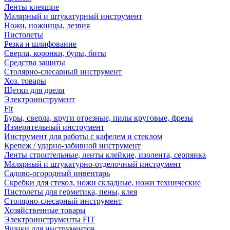
Ленты клеящие
Малярный и штукатурный инструмент
Ножи, ножницы, лезвия
Пистолеты
Резка и шлифование
Сверла, коронки, буры, биты
Средства защиты
Столярно-слесарный инструмент
Хоз. товары
Щетки для дрели
Электроинструмент
Fit
Буры, сверла, круги отрезные, пилы круговые, фрезы
Измерительный инструмент
Инструмент для работы с кафелем и стеклом
Крепеж / ударно-забивной инструмент
Ленты строительные, ленты клейкие, изолента, серпянка
Малярный и штукатурно-отделочный инструмент
Садово-огородный инвентарь
Скребки для стекол, ножи складные, ножи технические
Пистолеты для герметика, пены, клея
Столярно-слесарный инструмент
Хозяйственные товары
Электроинструменты FIT
Ящики для инструментов