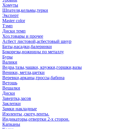
Хомуты
Шпателя,кельмы,терки
Эксперт
Master color
Тэмп
Диски темп
Хоз.товары и прочее
Асбест листовой,асбестовый шнур
Биты,насадки,балеринки
Бокорезы,ножницы по металлу
Буры
Валики
Ведра,тазы,чашки, кружки,горшки,вазы
Веники, метла,щетки
Веревки,арканы,троссы,бабина
Ветошь
Вешалки
Диски
Завертка,засов
Заклепки
Замки накладные
Изоленты ,скотч,ленты.
Индикаторы,отвертки 2-х сторон.
Капканы