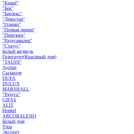
"Knauf"
"Бек"
"Брозекс"
"Декостар"
"Олимп"
"Первая линия"
"Пингвин"
"Радугамалер"
"Статус"
Белый медведь
Гизогрунт(Красивый дом)
"TAUDI"
Аусбау
Сылактау
DUFA
DULUX
MARSHALL
"Радуга"
GIFAS
ALIT
Henkel
ARCOBALENO
Белый дом
Узор
Эксперт