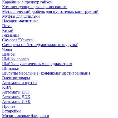
Карабины с предохр.гайкой
Комплектующие для керамогранита
Металлический дюбель для пустотелых конструкций
Муфты для шпильки
Насадки магнитные
Driva
Китай
Германия
Саморез "Улитка"
Саморезы по бетону(монтажные шурупы)
Чопы
Шайбы
Шайбы гровер
Шайбы с увеличенным нар.диаметром
Шпильки
Шурупы мебельные (конфирмат шестигранный)
Электротовары
Автоматы и щитки
KBN
Автоматы EKF
Автоматы ДЭК
Автоматы ИЭК
Прочее
Батарейки
Мизинчиковые батарейки