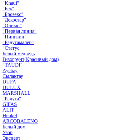
"Knauf"
"Бек"
"Брозекс"
"Декостар"
"Олимп"
"Первая линия"
"Пингвин"
"Радугамалер"
"Статус"
Белый медведь
Гизогрунт(Красивый дом)
"TAUDI"
Аусбау
Сылактау
DUFA
DULUX
MARSHALL
"Радуга"
GIFAS
ALIT
Henkel
ARCOBALENO
Белый дом
Узор
Эксперт