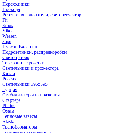
Переходники
Провода
Розетки, выключатели, светорегуляторы
Fit
Sirius
Viko
Wessen
Заря
Нурсан,Валентина
Подрозетники, распредкоробки
Светоприбор
Телефонные розетки
Светильники и прожектора
Китай
Россия
Светильники 595х595
Турция
Стабилизаторы напряжения
Стартера
Philips
Оsrам
Тепловые завесы
Alaska
Трансформаторы
Тройники,разветвители