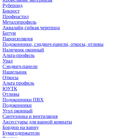
Рубероид
Бикрост
Профнастил
Металлпрофиль
Аквалайн,гибкая черепица
Битум
Пароизоляция
Подоконники, сэндвич-панели, откосы, отливы
Наличник оконный
Альта-профиль
Урал
Сэндвич-панели
Нащельник
Откосы
Альта профиль
ЮУТК
Отливы
Подоконники ПВХ
Подоконники
Угол оконный
Сантехника и вентиляция
Аксессуары для ванной комнаты
Бордюр на ванну
Бумагодержатели