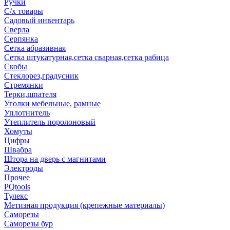
Ручки
С/х товары
Садовый инвентарь
Сверла
Серпянка
Сетка абразивная
Сетка штукатурная,сетка сварная,сетка рабица
Скобы
Стеклорез,градусник
Стремянки
Терки,шпателя
Уголки мебельные, рамные
Уплотнитель
Утеплитель поролоновый
Хомуты
Цифры
Швабра
Штора на дверь с магнитами
Электроды
Прочее
PQtools
Тулекс
Метизная продукция (крепежные материалы)
Саморезы
Саморезы бур