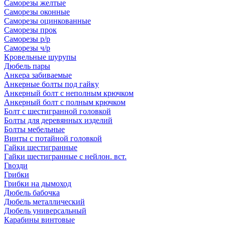
Саморезы желтые
Саморезы оконные
Саморезы оцинкованные
Саморезы прок
Саморезы р/р
Саморезы ч/р
Кровельные шурупы
Дюбель пары
Анкера забиваемые
Анкерные болты под гайку
Анкерный болт с неполным крючком
Анкерный болт с полным крючком
Болт с шестигранной головкой
Болты для деревянных изделий
Болты мебельные
Винты с потайной головкой
Гайки шестигранные
Гайки шестигранные с нейлон. вст.
Гвозди
Грибки
Грибки на дымоход
Дюбель бабочка
Дюбель металлический
Дюбель универсальный
Карабины винтовые