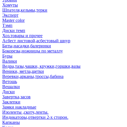
Хомуты
Шпателя,кельмы,терки
Эксперт
Master color
Тэмп
Диски темп
Хоз.товары и прочее
Асбест листовой,асбестовый шнур
Биты,насадки,балеринки
Бокорезы,ножницы по металлу
Буры
Валики
Ведра,тазы,чашки, кружки,горшки,вазы
Веники, метла,щетки
Веревки,арканы,троссы,бабина
Ветошь
Вешалки
Диски
Завертка,засов
Заклепки
Замки накладные
Изоленты ,скотч,ленты.
Индикаторы,отвертки 2-х сторон.
Капканы