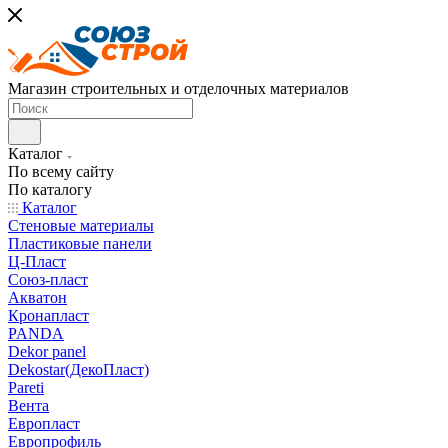
Магазин строительных и отделочных материалов
Каталог
По всему сайту
По каталогу
Каталог
Стеновые материалы
Пластиковые панели
Ц-Пласт
Союз-пласт
Акватон
Кронапласт
PANDA
Dekor panel
Dekostar(ДекоПласт)
Pareti
Вента
Европласт
Европрофиль