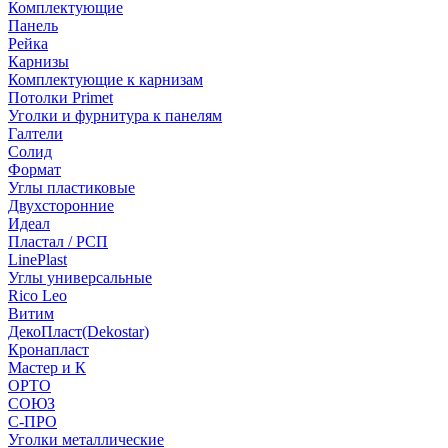
Комплектующие
Панель
Рейка
Карнизы
Комплектующие к карнизам
Потолки Primet
Уголки и фурнитура к панелям
Галтели
Солид
Формат
Углы пластиковые
Двухсторонние
Идеал
Пластал / РСП
LinePlast
Углы универсальные
Rico Leo
Витим
ДекоПласт(Dekostar)
Кронапласт
Мастер и К
ОРТО
СОЮЗ
С-ПРО
Уголки металлические