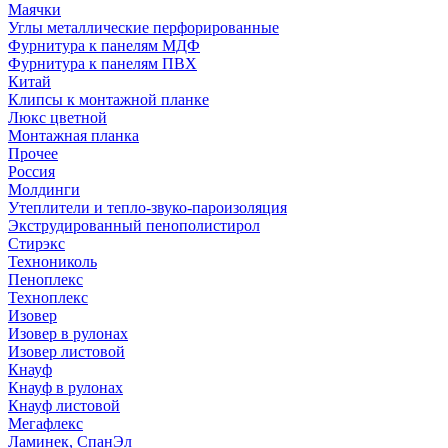
Маячки
Углы металлические перфорированные
Фурнитура к панелям МДФ
Фурнитура к панелям ПВХ
Китай
Клипсы к монтажной планке
Люкс цветной
Монтажная планка
Прочее
Россия
Молдинги
Утеплители и тепло-звуко-пароизоляция
Экструдированный пенополистирол
Стирэкс
Технониколь
Пеноплекс
Техноплекс
Изовер
Изовер в рулонах
Изовер листовой
Кнауф
Кнауф в рулонах
Кнауф листовой
Мегафлекс
Ламинек, СпанЭл