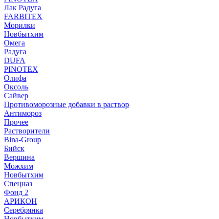
Лак Радуга
FARBITEX
Морилки
Новбытхим
Омега
Радуга
DUFA
PINOTEX
Олифа
Оксоль
Сайвер
Противоморозные добавки в раствор
Антимороз
Прочее
Растворители
Bina-Group
Бийск
Вершина
Можхим
Новбытхим
Спецназ
Фонд 2
АРИКОН
Серебрянка
Новбытхим