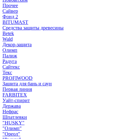
Прочее
Сайвер
Фонд 2
BITUMAST
Средства защиты древесины
Betek
Wald
Декор-защита
Олимп
Палиж
Радуга
Сайтекс
Текс
PROFIWOOD
Защита для бань и саун
Первая линия
FARBITEX
Уайт-спирит
Держава
Нефрас
Шпатлевки
"HUSKY"
"Олимп"
"Ореол"