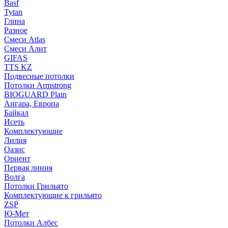
Basf
Tytan
Глина
Разное
Смеси Atlas
Смеси Алит
GIFAS
TTS KZ
Подвесные потолки
Потолки Armstrong
BIOGUARD Plain
Ангара, Европа
Байкал
Исеть
Комплектующие
Лилия
Оазис
Ориент
Первая линия
Волга
Потолки Грильято
Комплектующие к грильято
ZSP
Ю-Мет
Потолки Албес