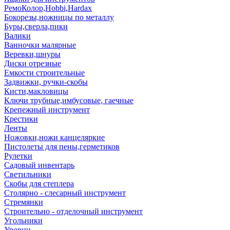
РемоКолор,Hobbi,Hardax
Бокорезы,ножницы по металлу
Буры,сверла,пики
Валики
Ванночки малярные
Веревки,шнуры
Диски отрезные
Емкости строительные
Задвижки, ручки-скобы
Кисти,макловицы
Ключи трубные,имбусовые, гаечные
Крепежный инструмент
Крестики
Ленты
Ножовки,ножи канцеляркие
Пистолеты для пены,герметиков
Рулетки
Садовый инвентарь
Светильники
Скобы для степлера
Столярно - слесарный инструмент
Стремянки
Строительно - отделочный инструмент
Угольники
Уровни