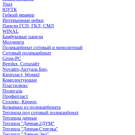
Урал
ЮУТК
Гибкий мрамор
Интерьерные рейки
Панели ГСП, ГКЛ, СМЛ
WINAL
Бамбуковые панели
Молдинги
Поликарбонат сотовый и монолитный
Сотовый поликарбонат
Gross-PC
Berolux, Соталайт
Novattro,Актуаль Био,
Кинпласт, Woggel
Комплектующие
Пластилюкс
Полигаль
Профипласт
Селлекс, Кронос
Козырьки из поликарбоната
Теплицы под сотовый поликарбонат
Теплицы дачные
Теплица "Дачная-2ДУМ"
Теплица "Дачная-Стрелка"
Теплица "Дачная-Эко"