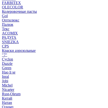
FARBITEX
OLECOLOR
Колеровочные пасты
Gol
Оптилюкс
Палиж
Текс
ACOMIX
РАДУГА
SNIEZKA
CPS
Краски аэрозольные
"7"
Cyclon
Dazzle
Green
Hao li se
Inral
Jobi
Michel
Nicarter
Rust-Oleum
Китай
Натан
Олимп