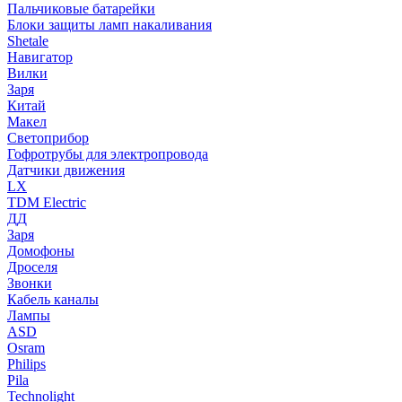
Пальчиковые батарейки
Блоки защиты ламп накаливания
Shetale
Навигатор
Вилки
Заря
Китай
Макел
Светоприбор
Гофротрубы для электропровода
Датчики движения
LX
TDM Electric
ДД
Заря
Домофоны
Дроселя
Звонки
Кабель каналы
Лампы
ASD
Osram
Philips
Pila
Technolight