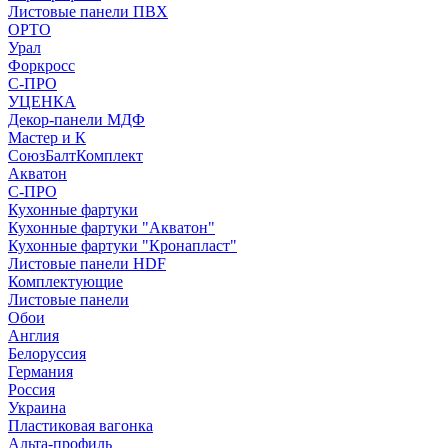
Листовые панели ПВХ
ОРТО
Урал
Форкросс
С-ПРО
УЦЕНКА
Декор-панели МДФ
Мастер и К
СоюзБалтКомплект
Акватон
С-ПРО
Кухонные фартуки
Кухонные фартуки "Акватон"
Кухонные фартуки "Кронапласт"
Листовые панели HDF
Комплектующие
Листовые панели
Обои
Англия
Белоруссия
Германия
Россия
Украина
Пластиковая вагонка
Альта-профиль