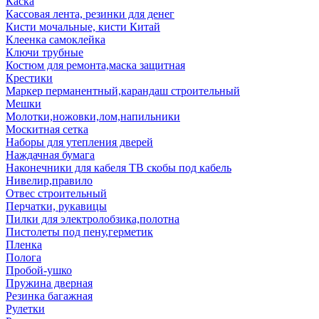
Каска
Кассовая лента, резинки для денег
Кисти мочальные, кисти Китай
Клеенка самоклейка
Ключи трубные
Костюм для ремонта,маска защитная
Крестики
Маркер перманентный,карандаш строительный
Мешки
Молотки,ножовки,лом,напильники
Москитная сетка
Наборы для утепления дверей
Наждачная бумага
Наконечники для кабеля ТВ скобы под кабель
Нивелир,правило
Отвес строительный
Перчатки, рукавицы
Пилки для электролобзика,полотна
Пистолеты под пену,герметик
Пленка
Полога
Пробой-ушко
Пружина дверная
Резинка багажная
Рулетки