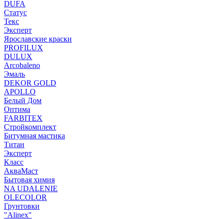
DUFA
Статус
Текс
Эксперт
Ярославские краски
PROFILUX
DULUX
Arcobaleno
Эмаль
DEKOR GOLD
APOLLO
Белый Дом
Оптима
FARBITEX
Стройкомплект
Битумная мастика
Титан
Эксперт
Класс
АкваМаст
Бытовая химия
NA UDALENIE
OLECOLOR
Грунтовки
"Alinex"