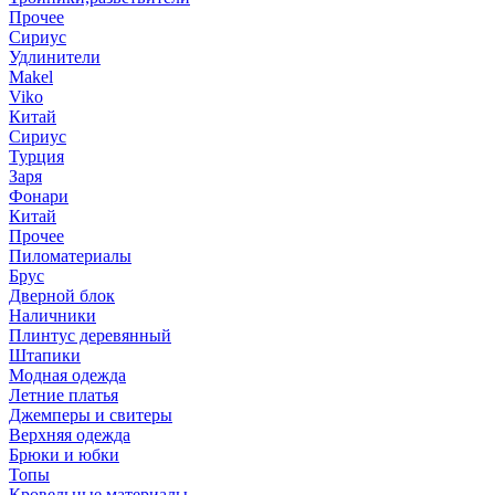
Прочее
Сириус
Удлинители
Makel
Viko
Китай
Сириус
Турция
Заря
Фонари
Китай
Прочее
Пиломатериалы
Брус
Дверной блок
Наличники
Плинтус деревянный
Штапики
Модная одежда
Летние платья
Джемперы и свитеры
Верхняя одежда
Брюки и юбки
Топы
Кровельные материалы