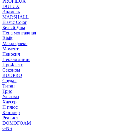
PROFILUX
DULUX
Энамель
MARSHALL
Elastic Color
Белый Дом
Пена монтажная
Rialit
Макрофлекс
Момент
Пеносил
Первая линия
ПроФлекс
Секоном
BUDPRO
Соудал
Титан
Трис
Ультима
Хаусер
П плюс
Канцлер
Реалист
DOMOFOAM
GNS