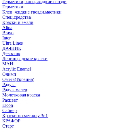
Герметики, клеи, жидкие гвозди
Герметики
Клеи, жидкие гвозди,мастики
Спец.средства
Краски и эмали
Alina
Bravo
Inter
Ultra Lines
ДАЧНИК
Декостар
Ленинградские краски
МАЙ
Acrylic Enamel
Олимп
Омега(Украина)
Радуга
Радугамалер
Молотковая краска
Расцвет
Elcon
Сайвер
Краски по металлу 3в1
КРАФОР
Старт