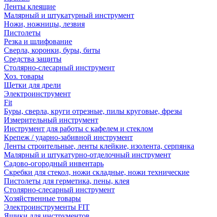
Ленты клеящие
Малярный и штукатурный инструмент
Ножи, ножницы, лезвия
Пистолеты
Резка и шлифование
Сверла, коронки, буры, биты
Средства защиты
Столярно-слесарный инструмент
Хоз. товары
Щетки для дрели
Электроинструмент
Fit
Буры, сверла, круги отрезные, пилы круговые, фрезы
Измерительный инструмент
Инструмент для работы с кафелем и стеклом
Крепеж / ударно-забивной инструмент
Ленты строительные, ленты клейкие, изолента, серпянка
Малярный и штукатурно-отделочный инструмент
Садово-огородный инвентарь
Скребки для стекол, ножи складные, ножи технические
Пистолеты для герметика, пены, клея
Столярно-слесарный инструмент
Хозяйственные товары
Электроинструменты FIT
Ящики для инструментов