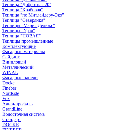
Теплица "Добротная 20"
Теплица "Крабовая"
Теплица "по Митлайдеру-Эко"
Теплица "Северянка"
Теплицы "Мария Делюкс"
Теплицы "Урал"
Теплица "НОВАЯ"
Теплицы промышленные
Комплектующие
Фасадные материалы
Сайдинг
Виниловый
Металлический
WINAL
Фасадные панели
Docke
Fineber
Nordside
Vox
Альта-профиль
GrandLine
Водосточная система
Стандарт
DOCKE
FINEBER