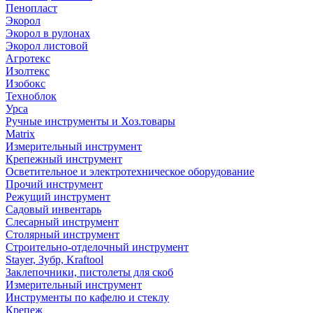
Пенопласт
Экорол
Экорол в рулонах
Экорол листовой
Агротекс
Изолтекс
Изобокс
Техноблок
Урса
Ручные инструменты и Хоз.товары
Matrix
Измерительный инструмент
Крепежный инструмент
Осветительное и электротехническое оборудование
Прочий инструмент
Режущий инструмент
Садовый инвентарь
Слесарный инструмент
Столярный инструмент
Строительно-отделочный инструмент
Stayer, Зубр, Kraftool
Заклепочники, пистолеты для скоб
Измерительный инструмент
Инструменты по кафелю и стеклу
Крепеж