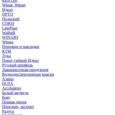
Rico Leo
Wimar, Winart
Идеал
ОРТО
Польский
СОЮЗ
LinePlast
Wallstill
WINART
Wimax
Порожки и накладки
КТМ
Лука
Порог гибкий Идеал
Русский профиль
Лакокрасочная продукция
Воднодисперсионные краски
Алина
DUFA
Arcobaleno
Белый медведь
Бояу
Первая линия
Пингвин, эксперт
Радуга