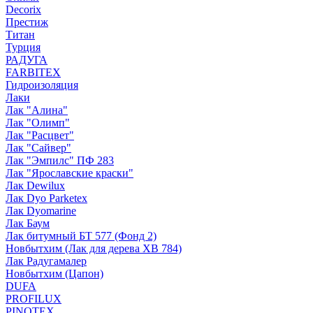
Decorix
Престиж
Титан
Турция
РАДУГА
FARBITEX
Гидроизоляция
Лаки
Лак "Алина"
Лак "Олимп"
Лак "Расцвет"
Лак "Сайвер"
Лак "Эмпилс" ПФ 283
Лак "Ярославские краски"
Лак Dewilux
Лак Dyo Parketex
Лак Dyomarine
Лак Баум
Лак битумный БТ 577 (Фонд 2)
Новбытхим (Лак для дерева ХВ 784)
Лак Радугамалер
Новбытхим (Цапон)
DUFA
PROFILUX
PINOTEX