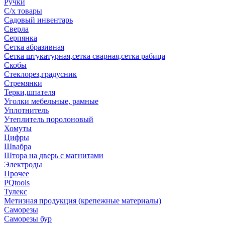
Ручки
С/х товары
Садовый инвентарь
Сверла
Серпянка
Сетка абразивная
Сетка штукатурная,сетка сварная,сетка рабица
Скобы
Стеклорез,градусник
Стремянки
Терки,шпателя
Уголки мебельные, рамные
Уплотнитель
Утеплитель поролоновый
Хомуты
Цифры
Швабра
Штора на дверь с магнитами
Электроды
Прочее
PQtools
Тулекс
Метизная продукция (крепежные материалы)
Саморезы
Саморезы бур