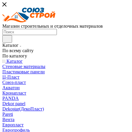
Магазин строительных и отделочных материалов
Каталог
По всему сайту
По каталогу
Каталог
Стеновые материалы
Пластиковые панели
Ц-Пласт
Союз-пласт
Акватон
Кронапласт
PANDA
Dekor panel
Dekostar(ДекоПласт)
Pareti
Вента
Европласт
Европрофиль