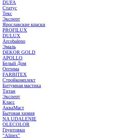
DUFA
Статус
Текс
Эксперт
Ярославские краски
PROFILUX
DULUX
Arcobaleno
Эмаль
DEKOR GOLD
APOLLO
Белый Дом
Оптима
FARBITEX
Стройкомплект
Битумная мастика
Титан
Эксперт
Класс
АкваМаст
Бытовая химия
NA UDALENIE
OLECOLOR
Грунтовки
"Alinex"