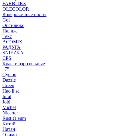
FARBITEX
OLECOLOR
Колеровочные пасты
Gol
Оптилюкс
Палиж
Текс
ACOMIX
РАДУГА
SNIEZKA
CPS
Краски аэрозольные
"7"
Cyclon
Dazzle
Green
Hao li se
Inral
Jobi
Michel
Nicarter
Rust-Oleum
Китай
Натан
Олимп