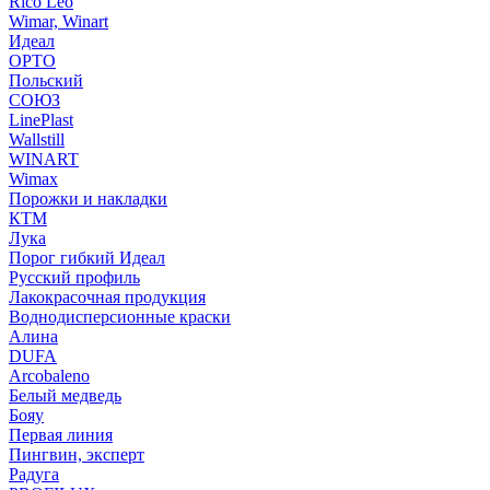
Rico Leo
Wimar, Winart
Идеал
ОРТО
Польский
СОЮЗ
LinePlast
Wallstill
WINART
Wimax
Порожки и накладки
КТМ
Лука
Порог гибкий Идеал
Русский профиль
Лакокрасочная продукция
Воднодисперсионные краски
Алина
DUFA
Arcobaleno
Белый медведь
Бояу
Первая линия
Пингвин, эксперт
Радуга