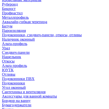
Рубероид
Бикрост
Профнастил
Металлпрофиль
Аквалайн,гибкая черепица
Битум
Пароизоляция
Подоконники, сэндвич-панели, откосы, отливы
Наличник оконный
Альта-профиль
Урал
Сэндвич-панели
Нащельник
Откосы
Альта профиль
ЮУТК
Отливы
Подоконники ПВХ
Подоконники
Угол оконный
Сантехника и вентиляция
Аксессуары для ванной комнаты
Бордюр на ванну
Бумагодержатели