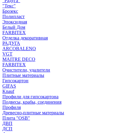
"Радуга"
"Текс"
Брозекс
Полипласт
Эпоксидная
Белый Дом
FARBITEX
Отделка декоративная
РАДУГА
ARCOBALENO
VGT
MAITRE DECO
FARBITEX
Очистители, удалители
Плитные материалы
Гипсокартон
GIFAS
Knauf
Профили для гипсокартона
Подвесы, крабы, соединения
Профиля
Древесно-плитные материалы
Плита "OSB"
ДВП
ДСП