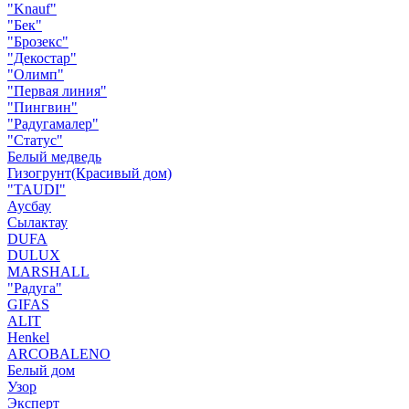
"Knauf"
"Бек"
"Брозекс"
"Декостар"
"Олимп"
"Первая линия"
"Пингвин"
"Радугамалер"
"Статус"
Белый медведь
Гизогрунт(Красивый дом)
"TAUDI"
Аусбау
Сылактау
DUFA
DULUX
MARSHALL
"Радуга"
GIFAS
ALIT
Henkel
ARCOBALENO
Белый дом
Узор
Эксперт