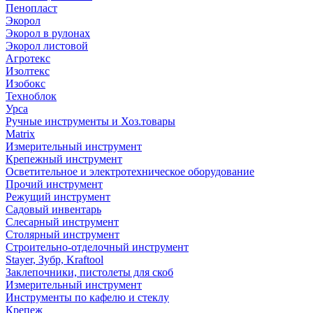
Пенопласт
Экорол
Экорол в рулонах
Экорол листовой
Агротекс
Изолтекс
Изобокс
Техноблок
Урса
Ручные инструменты и Хоз.товары
Matrix
Измерительный инструмент
Крепежный инструмент
Осветительное и электротехническое оборудование
Прочий инструмент
Режущий инструмент
Садовый инвентарь
Слесарный инструмент
Столярный инструмент
Строительно-отделочный инструмент
Stayer, Зубр, Kraftool
Заклепочники, пистолеты для скоб
Измерительный инструмент
Инструменты по кафелю и стеклу
Крепеж