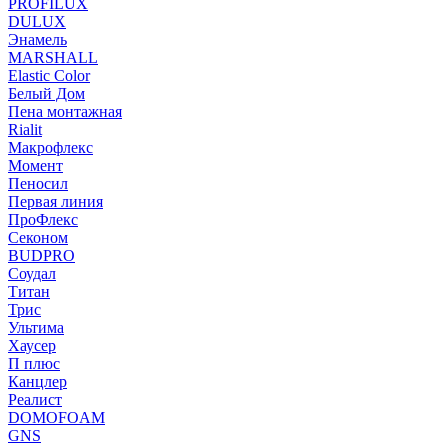
PROFILUX
DULUX
Энамель
MARSHALL
Elastic Color
Белый Дом
Пена монтажная
Rialit
Макрофлекс
Момент
Пеносил
Первая линия
ПроФлекс
Секоном
BUDPRO
Соудал
Титан
Трис
Ультима
Хаусер
П плюс
Канцлер
Реалист
DOMOFOAM
GNS