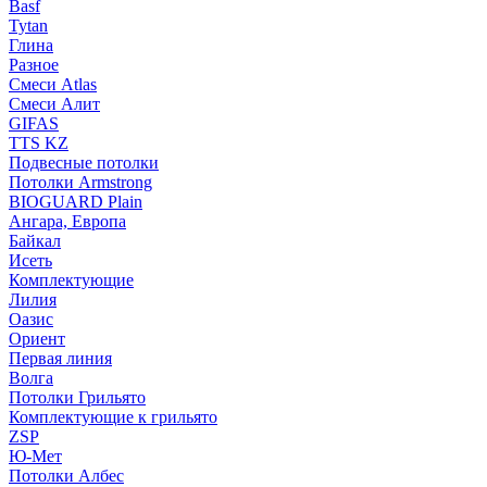
Basf
Tytan
Глина
Разное
Смеси Atlas
Смеси Алит
GIFAS
TTS KZ
Подвесные потолки
Потолки Armstrong
BIOGUARD Plain
Ангара, Европа
Байкал
Исеть
Комплектующие
Лилия
Оазис
Ориент
Первая линия
Волга
Потолки Грильято
Комплектующие к грильято
ZSP
Ю-Мет
Потолки Албес