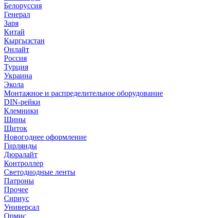
Белоруссия
Генерал
Заря
Китай
Кыргызстан
Онлайт
Россия
Турция
Украина
Экола
Монтажное и распределительное оборудование
DIN-рейки
Клемники
Шины
Щиток
Новогоднее оформление
Гирлянды
Дюралайт
Контроллер
Светодиодные ленты
Патроны
Прочее
Сириус
Универсал
Ормис