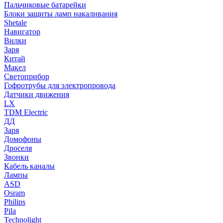
Пальчиковые батарейки
Блоки защиты ламп накаливания
Shetale
Навигатор
Вилки
Заря
Китай
Макел
Светоприбор
Гофротрубы для электропровода
Датчики движения
LX
TDM Electric
ДД
Заря
Домофоны
Дроселя
Звонки
Кабель каналы
Лампы
ASD
Osram
Philips
Pila
Technolight