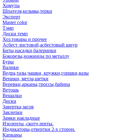
Хомуты
Шпателя,кельмы,терки
Эксперт
Master color
Тэмп
Диски темп
Хоз.товары и прочее
Асбест листовой,асбестовый шнур
Биты,насадки,балеринки
Бокорезы,ножницы по металлу
Буры
Валики
Ведра,тазы,чашки, кружки,горшки,вазы
Веники, метла,щетки
Веревки,арканы,троссы,бабина
Ветошь
Вешалки
Диски
Завертка,засов
Заклепки
Замки накладные
Изоленты ,скотч,ленты.
Индикаторы,отвертки 2-х сторон.
Капканы