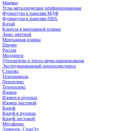
Маячки
Углы металлические перфорированные
Фурнитура к панелям МДФ
Фурнитура к панелям ПВХ
Китай
Клипсы к монтажной планке
Люкс цветной
Монтажная планка
Прочее
Россия
Молдинги
Утеплители и тепло-звуко-пароизоляция
Экструдированный пенополистирол
Стирэкс
Технониколь
Пеноплекс
Техноплекс
Изовер
Изовер в рулонах
Изовер листовой
Кнауф
Кнауф в рулонах
Кнауф листовой
Мегафлекс
Ламинек, СпанЭл