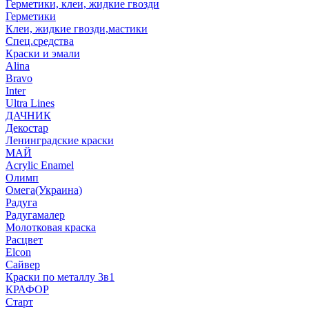
Герметики, клеи, жидкие гвозди
Герметики
Клеи, жидкие гвозди,мастики
Спец.средства
Краски и эмали
Alina
Bravo
Inter
Ultra Lines
ДАЧНИК
Декостар
Ленинградские краски
МАЙ
Acrylic Enamel
Олимп
Омега(Украина)
Радуга
Радугамалер
Молотковая краска
Расцвет
Elcon
Сайвер
Краски по металлу 3в1
КРАФОР
Старт