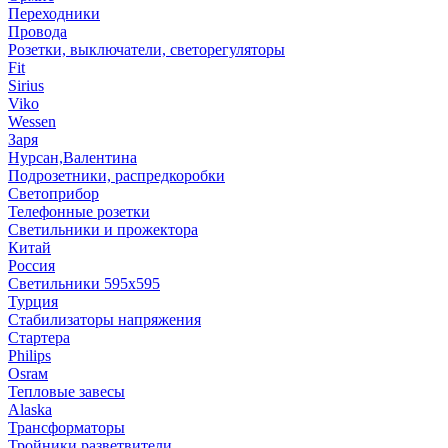
Переходники
Провода
Розетки, выключатели, светорегуляторы
Fit
Sirius
Viko
Wessen
Заря
Нурсан,Валентина
Подрозетники, распредкоробки
Светоприбор
Телефонные розетки
Светильники и прожектора
Китай
Россия
Светильники 595х595
Турция
Стабилизаторы напряжения
Стартера
Philips
Оsrам
Тепловые завесы
Alaska
Трансформаторы
Тройники,разветвители