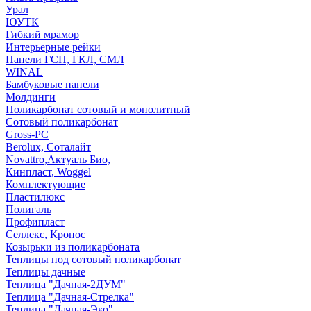
Урал
ЮУТК
Гибкий мрамор
Интерьерные рейки
Панели ГСП, ГКЛ, СМЛ
WINAL
Бамбуковые панели
Молдинги
Поликарбонат сотовый и монолитный
Сотовый поликарбонат
Gross-PC
Berolux, Соталайт
Novattro,Актуаль Био,
Кинпласт, Woggel
Комплектующие
Пластилюкс
Полигаль
Профипласт
Селлекс, Кронос
Козырьки из поликарбоната
Теплицы под сотовый поликарбонат
Теплицы дачные
Теплица "Дачная-2ДУМ"
Теплица "Дачная-Стрелка"
Теплица "Дачная-Эко"