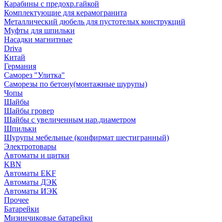
Карабины с предохр.гайкой
Комплектующие для керамогранита
Металлический дюбель для пустотелых конструкций
Муфты для шпильки
Насадки магнитные
Driva
Китай
Германия
Саморез "Улитка"
Саморезы по бетону(монтажные шурупы)
Чопы
Шайбы
Шайбы гровер
Шайбы с увеличенным нар.диаметром
Шпильки
Шурупы мебельные (конфирмат шестигранный)
Электротовары
Автоматы и щитки
KBN
Автоматы EKF
Автоматы ДЭК
Автоматы ИЭК
Прочее
Батарейки
Мизинчиковые батарейки