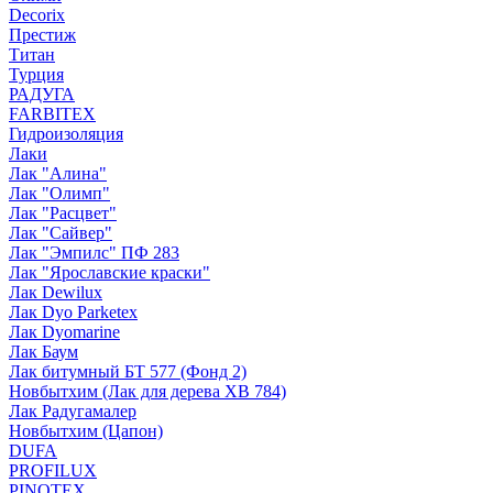
Decorix
Престиж
Титан
Турция
РАДУГА
FARBITEX
Гидроизоляция
Лаки
Лак "Алина"
Лак "Олимп"
Лак "Расцвет"
Лак "Сайвер"
Лак "Эмпилс" ПФ 283
Лак "Ярославские краски"
Лак Dewilux
Лак Dyo Parketex
Лак Dyomarine
Лак Баум
Лак битумный БТ 577 (Фонд 2)
Новбытхим (Лак для дерева ХВ 784)
Лак Радугамалер
Новбытхим (Цапон)
DUFA
PROFILUX
PINOTEX