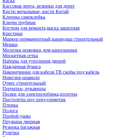
Каска
Кассовая лента, резинки для денег
Кисти мочальные, кисти Китай
Клеенка самоклейка
Ключи трубные
Костюм для ремонта,маска защитная
Крестики
Маркер перманентный,карандаш строительный
Мешки
Молотки,ножовки,лом,напильники
Москитная сетка
Наборы для утепления дверей
Наждачная бумага
Наконечники для кабеля ТВ скобы под кабель
Нивелир,правило
Отвес строительный
Перчатки, рукавицы
Пилки для электролобзика,полотна
Пистолеты под пену,герметик
Пленка
Полога
Пробой-ушко
Пружина дверная
Резинка багажная
Рулетки