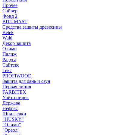
Прочее
Сайвер
Фонд 2
BITUMAST
Средства защиты древесины
Betek
Wald
Декор-защита
Олимп
Палиж
Радуга
Сайтекс
Текс
PROFIWOOD
Защита для бань и саун
Первая линия
FARBITEX
Уайт-спирит
Держава
Нефрас
Шпатлевки
"HUSKY"
"Олимп"
"Ореол"