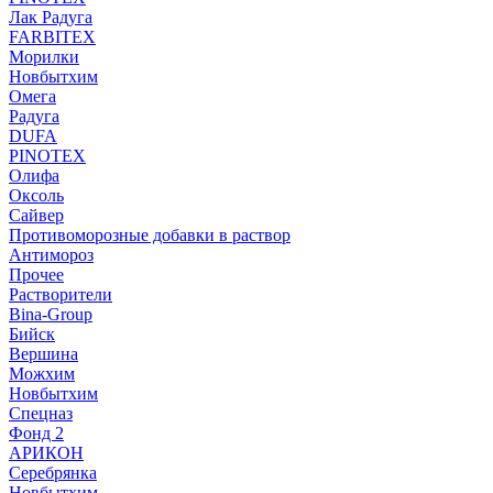
Лак Радуга
FARBITEX
Морилки
Новбытхим
Омега
Радуга
DUFA
PINOTEX
Олифа
Оксоль
Сайвер
Противоморозные добавки в раствор
Антимороз
Прочее
Растворители
Bina-Group
Бийск
Вершина
Можхим
Новбытхим
Спецназ
Фонд 2
АРИКОН
Серебрянка
Новбытхим