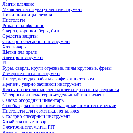
Ленты клеящие
Малярный и штукатурный инструмент
Ножи, ножницы, лезвия
Пистолеты
Резка и шлифование
Сверла, коронки, буры, биты
Средства защиты
Столярно-слесарный инструмент
Хоз. товары
Щетки для дрели
Электроинструмент
Fit
Буры, сверла, круги отрезные, пилы круговые, фрезы
Измерительный инструмент
Инструмент для работы с кафелем и стеклом
Крепеж / ударно-забивной инструмент
Ленты строительные, ленты клейкие, изолента, серпянка
Малярный и штукатурно-отделочный инструмент
Садово-огородный инвентарь
Скребки для стекол, ножи складные, ножи технические
Пистолеты для герметика, пены, клея
Столярно-слесарный инструмент
Хозяйственные товары
Электроинструменты FIT
Ящики для инструментов