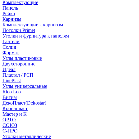
Комплектующие
Панель
Рейка
Карнизы
Комплектующие к карнизам
Потолки Primet
Уголки и фурнитура к панелям
Галтели
Солид
Формат
Углы пластиковые
Двухсторонние
Идеал
Пластал / РСП
LinePlast
Углы универсальные
Rico Leo
Витим
ДекоПласт(Dekostar)
Кронапласт
Мастер и К
ОРТО
СОЮЗ
С-ПРО
Уголки металлические