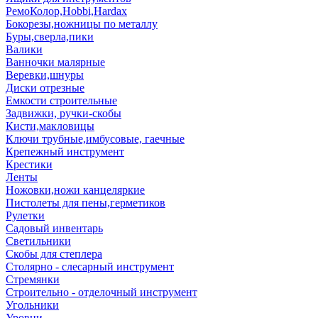
РемоКолор,Hobbi,Hardax
Бокорезы,ножницы по металлу
Буры,сверла,пики
Валики
Ванночки малярные
Веревки,шнуры
Диски отрезные
Емкости строительные
Задвижки, ручки-скобы
Кисти,макловицы
Ключи трубные,имбусовые, гаечные
Крепежный инструмент
Крестики
Ленты
Ножовки,ножи канцеляркие
Пистолеты для пены,герметиков
Рулетки
Садовый инвентарь
Светильники
Скобы для степлера
Столярно - слесарный инструмент
Стремянки
Строительно - отделочный инструмент
Угольники
Уровни