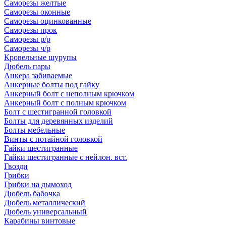
Саморезы желтые
Саморезы оконные
Саморезы оцинкованные
Саморезы прок
Саморезы р/р
Саморезы ч/р
Кровельные шурупы
Дюбель пары
Анкера забиваемые
Анкерные болты под гайку
Анкерный болт с неполным крючком
Анкерный болт с полным крючком
Болт с шестигранной головкой
Болты для деревянных изделий
Болты мебельные
Винты с потайной головкой
Гайки шестигранные
Гайки шестигранные с нейлон. вст.
Гвозди
Грибки
Грибки на дымоход
Дюбель бабочка
Дюбель металлический
Дюбель универсальный
Карабины винтовые