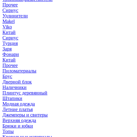
Прочее
Сириус
Удлинители
Makel
Viko
Китай
Сириус
Турция
Заря
Фонари
Китай
Прочее
Пиломатериалы
Брус
Дверной блок
Наличники
Плинтус деревянный
Штапики
Модная одежда
Летние платья
Джемперы и свитеры
Верхняя одежда
Брюки и юбки
Топы
Кровельные материалы