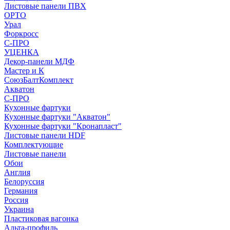
Листовые панели ПВХ
ОРТО
Урал
Форкросс
С-ПРО
УЦЕНКА
Декор-панели МДФ
Мастер и К
СоюзБалтКомплект
Акватон
С-ПРО
Кухонные фартуки
Кухонные фартуки "Акватон"
Кухонные фартуки "Кронапласт"
Листовые панели HDF
Комплектующие
Листовые панели
Обои
Англия
Белоруссия
Германия
Россия
Украина
Пластиковая вагонка
Альта-профиль