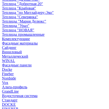
Теплица "Добротная 20"
Теплица "Крабовая"
Теплица "по Митлайдеру-Эко"
Теплица "Северянка"
Теплицы "Мария Делюкс"
Теплицы "Урал"
Теплица "НОВАЯ"
Теплицы промышленные
Комплектующие
Фасадные материалы
Сайдинг
Виниловый
Металлический
WINAL
Фасадные панели
Docke
Fineber
Nordside
Vox
Альта-профиль
GrandLine
Водосточная система
Стандарт
DOCKE
FINEBER