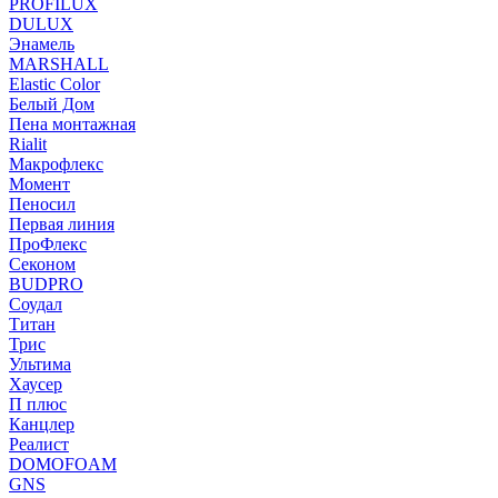
PROFILUX
DULUX
Энамель
MARSHALL
Elastic Color
Белый Дом
Пена монтажная
Rialit
Макрофлекс
Момент
Пеносил
Первая линия
ПроФлекс
Секоном
BUDPRO
Соудал
Титан
Трис
Ультима
Хаусер
П плюс
Канцлер
Реалист
DOMOFOAM
GNS