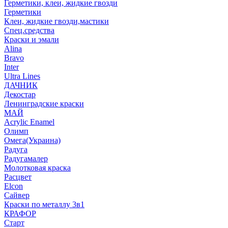
Герметики, клеи, жидкие гвозди
Герметики
Клеи, жидкие гвозди,мастики
Спец.средства
Краски и эмали
Alina
Bravo
Inter
Ultra Lines
ДАЧНИК
Декостар
Ленинградские краски
МАЙ
Acrylic Enamel
Олимп
Омега(Украина)
Радуга
Радугамалер
Молотковая краска
Расцвет
Elcon
Сайвер
Краски по металлу 3в1
КРАФОР
Старт