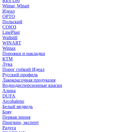
Rico Leo
Wimar, Winart
Идеал
ОРТО
Польский
СОЮЗ
LinePlast
Wallstill
WINART
Wimax
Порожки и накладки
КТМ
Лука
Порог гибкий Идеал
Русский профиль
Лакокрасочная продукция
Воднодисперсионные краски
Алина
DUFA
Arcobaleno
Белый медведь
Бояу
Первая линия
Пингвин, эксперт
Радуга