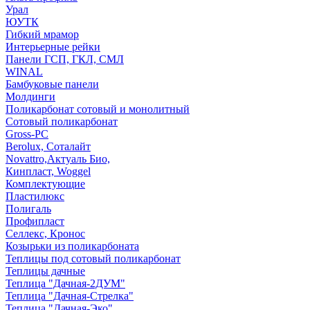
Урал
ЮУТК
Гибкий мрамор
Интерьерные рейки
Панели ГСП, ГКЛ, СМЛ
WINAL
Бамбуковые панели
Молдинги
Поликарбонат сотовый и монолитный
Сотовый поликарбонат
Gross-PC
Berolux, Соталайт
Novattro,Актуаль Био,
Кинпласт, Woggel
Комплектующие
Пластилюкс
Полигаль
Профипласт
Селлекс, Кронос
Козырьки из поликарбоната
Теплицы под сотовый поликарбонат
Теплицы дачные
Теплица "Дачная-2ДУМ"
Теплица "Дачная-Стрелка"
Теплица "Дачная-Эко"