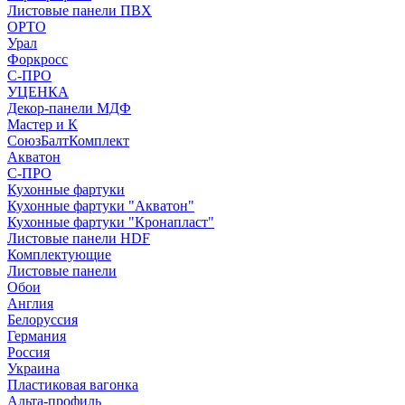
Листовые панели ПВХ
ОРТО
Урал
Форкросс
С-ПРО
УЦЕНКА
Декор-панели МДФ
Мастер и К
СоюзБалтКомплект
Акватон
С-ПРО
Кухонные фартуки
Кухонные фартуки "Акватон"
Кухонные фартуки "Кронапласт"
Листовые панели HDF
Комплектующие
Листовые панели
Обои
Англия
Белоруссия
Германия
Россия
Украина
Пластиковая вагонка
Альта-профиль