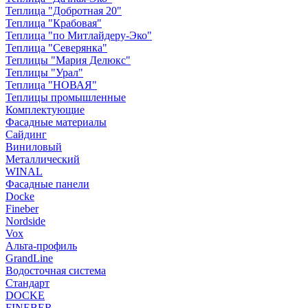
Теплица "Добротная 20"
Теплица "Крабовая"
Теплица "по Митлайдеру-Эко"
Теплица "Северянка"
Теплицы "Мария Делюкс"
Теплицы "Урал"
Теплица "НОВАЯ"
Теплицы промышленные
Комплектующие
Фасадные материалы
Сайдинг
Виниловый
Металлический
WINAL
Фасадные панели
Docke
Fineber
Nordside
Vox
Альта-профиль
GrandLine
Водосточная система
Стандарт
DOCKE
FINEBER