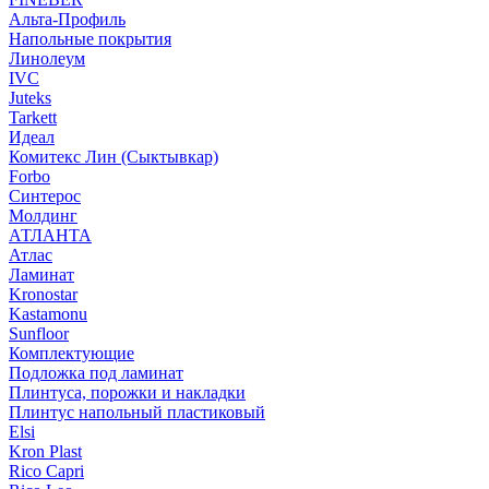
Альта-Профиль
Напольные покрытия
Линолеум
IVC
Juteks
Tarkett
Идеал
Комитекс Лин (Сыктывкар)
Forbo
Синтерос
Молдинг
АТЛАНТА
Атлас
Ламинат
Kronostar
Kastamonu
Sunfloor
Комплектующие
Подложка под ламинат
Плинтуса, порожки и накладки
Плинтус напольный пластиковый
Elsi
Kron Plast
Rico Capri