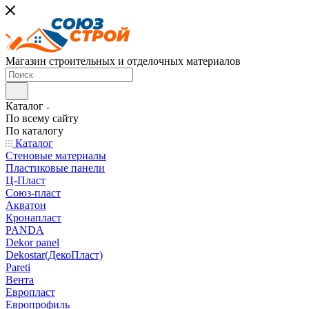
Магазин строительных и отделочных материалов
Каталог
По всему сайту
По каталогу
Каталог
Стеновые материалы
Пластиковые панели
Ц-Пласт
Союз-пласт
Акватон
Кронапласт
PANDA
Dekor panel
Dekostar(ДекоПласт)
Pareti
Вента
Европласт
Европрофиль