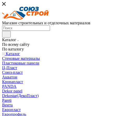
Магазин строительных и отделочных материалов
Каталог
По всему сайту
По каталогу
Каталог
Стеновые материалы
Пластиковые панели
Ц-Пласт
Союз-пласт
Акватон
Кронапласт
PANDA
Dekor panel
Dekostar(ДекоПласт)
Pareti
Вента
Европласт
Европрофиль