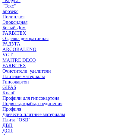
"Радуга"
"Текс"
Брозекс
Полипласт
Эпоксидная
Белый Дом
FARBITEX
Отделка декоративная
РАДУГА
ARCOBALENO
VGT
MAITRE DECO
FARBITEX
Очистители, удалители
Плитные материалы
Гипсокартон
GIFAS
Knauf
Профили для гипсокартона
Подвесы, крабы, соединения
Профиля
Древесно-плитные материалы
Плита "OSB"
ДВП
ДСП