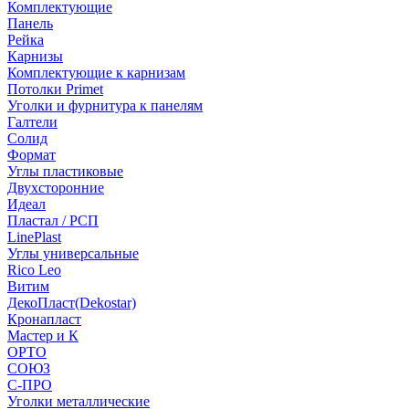
Комплектующие
Панель
Рейка
Карнизы
Комплектующие к карнизам
Потолки Primet
Уголки и фурнитура к панелям
Галтели
Солид
Формат
Углы пластиковые
Двухсторонние
Идеал
Пластал / РСП
LinePlast
Углы универсальные
Rico Leo
Витим
ДекоПласт(Dekostar)
Кронапласт
Мастер и К
ОРТО
СОЮЗ
С-ПРО
Уголки металлические