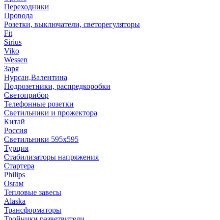
Переходники
Провода
Розетки, выключатели, светорегуляторы
Fit
Sirius
Viko
Wessen
Заря
Нурсан,Валентина
Подрозетники, распредкоробки
Светоприбор
Телефонные розетки
Светильники и прожектора
Китай
Россия
Светильники 595х595
Турция
Стабилизаторы напряжения
Стартера
Philips
Оsrам
Тепловые завесы
Alaska
Трансформаторы
Тройники,разветвители