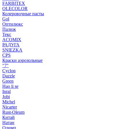
FARBITEX
OLECOLOR
Колеровочные пасты
Gol
Оптилюкс
Палиж
Текс
ACOMIX
РАДУГА
SNIEZKA
CPS
Краски аэрозольные
"7"
Cyclon
Dazzle
Green
Hao li se
Inral
Jobi
Michel
Nicarter
Rust-Oleum
Китай
Натан
Олимп