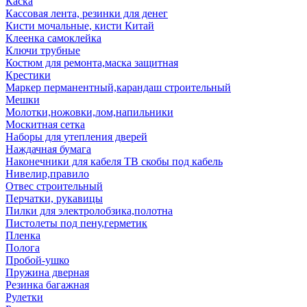
Каска
Кассовая лента, резинки для денег
Кисти мочальные, кисти Китай
Клеенка самоклейка
Ключи трубные
Костюм для ремонта,маска защитная
Крестики
Маркер перманентный,карандаш строительный
Мешки
Молотки,ножовки,лом,напильники
Москитная сетка
Наборы для утепления дверей
Наждачная бумага
Наконечники для кабеля ТВ скобы под кабель
Нивелир,правило
Отвес строительный
Перчатки, рукавицы
Пилки для электролобзика,полотна
Пистолеты под пену,герметик
Пленка
Полога
Пробой-ушко
Пружина дверная
Резинка багажная
Рулетки