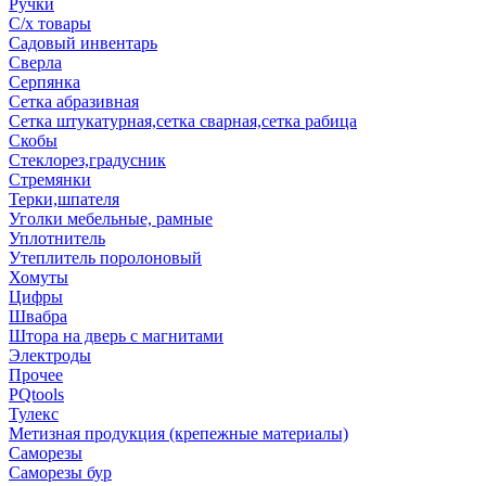
Ручки
С/х товары
Садовый инвентарь
Сверла
Серпянка
Сетка абразивная
Сетка штукатурная,сетка сварная,сетка рабица
Скобы
Стеклорез,градусник
Стремянки
Терки,шпателя
Уголки мебельные, рамные
Уплотнитель
Утеплитель поролоновый
Хомуты
Цифры
Швабра
Штора на дверь с магнитами
Электроды
Прочее
PQtools
Тулекс
Метизная продукция (крепежные материалы)
Саморезы
Саморезы бур