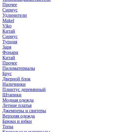
Прочее
Сириус
Удлинители
Makel
Viko
Китай
Сириус
Турция
Заря
Фонари
Китай
Прочее
Пиломатериалы
Брус
Дверной блок
Наличники
Плинтус деревянный
Штапики
Модная одежда
Летние платья
Джемперы и свитеры
Верхняя одежда
Брюки и юбки
Топы
Кровельные материалы