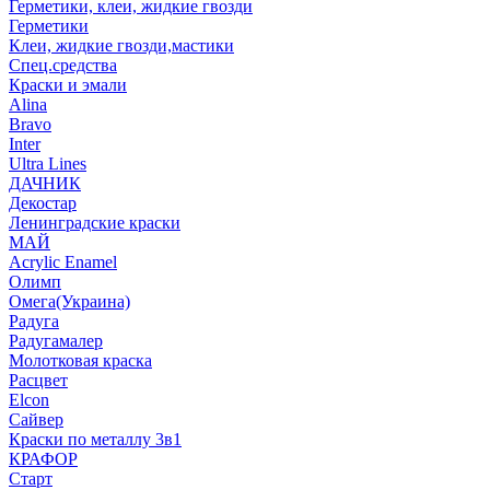
Герметики, клеи, жидкие гвозди
Герметики
Клеи, жидкие гвозди,мастики
Спец.средства
Краски и эмали
Alina
Bravo
Inter
Ultra Lines
ДАЧНИК
Декостар
Ленинградские краски
МАЙ
Acrylic Enamel
Олимп
Омега(Украина)
Радуга
Радугамалер
Молотковая краска
Расцвет
Elcon
Сайвер
Краски по металлу 3в1
КРАФОР
Старт