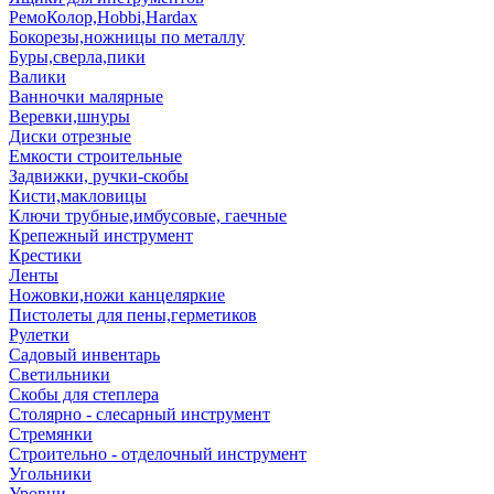
РемоКолор,Hobbi,Hardax
Бокорезы,ножницы по металлу
Буры,сверла,пики
Валики
Ванночки малярные
Веревки,шнуры
Диски отрезные
Емкости строительные
Задвижки, ручки-скобы
Кисти,макловицы
Ключи трубные,имбусовые, гаечные
Крепежный инструмент
Крестики
Ленты
Ножовки,ножи канцеляркие
Пистолеты для пены,герметиков
Рулетки
Садовый инвентарь
Светильники
Скобы для степлера
Столярно - слесарный инструмент
Стремянки
Строительно - отделочный инструмент
Угольники
Уровни