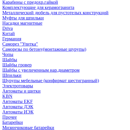
Карабины с предохр.гайкой
Комплектующие для керамогранита
Металлический дюбель для пустотелых конструкций
Муфты для шпильки
Насадки магнитные
Driva
Китай
Германия
Саморез "Улитка"
Саморезы по бетону(монтажные шурупы)
Чопы
Шайбы
Шайбы гровер
Шайбы с увеличенным нар.диаметром
Шпильки
Шурупы мебельные (конфирмат шестигранный)
Электротовары
Автоматы и щитки
KBN
Автоматы EKF
Автоматы ДЭК
Автоматы ИЭК
Прочее
Батарейки
Мизинчиковые батарейки