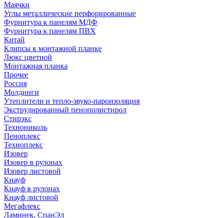
Маячки
Углы металлические перфорированные
Фурнитура к панелям МДФ
Фурнитура к панелям ПВХ
Китай
Клипсы к монтажной планке
Люкс цветной
Монтажная планка
Прочее
Россия
Молдинги
Утеплители и тепло-звуко-пароизоляция
Экструдированный пенополистирол
Стирэкс
Технониколь
Пеноплекс
Техноплекс
Изовер
Изовер в рулонах
Изовер листовой
Кнауф
Кнауф в рулонах
Кнауф листовой
Мегафлекс
Ламинек, СпанЭл