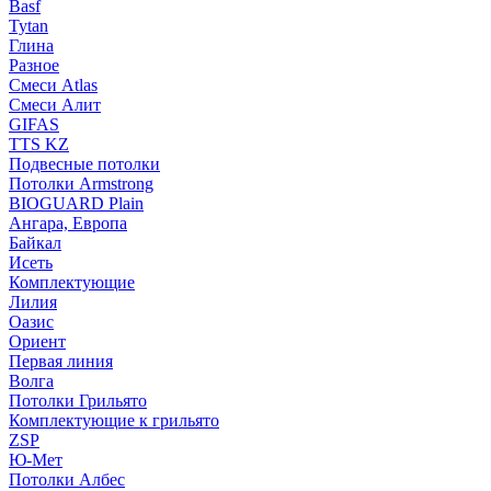
Basf
Tytan
Глина
Разное
Смеси Atlas
Смеси Алит
GIFAS
TTS KZ
Подвесные потолки
Потолки Armstrong
BIOGUARD Plain
Ангара, Европа
Байкал
Исеть
Комплектующие
Лилия
Оазис
Ориент
Первая линия
Волга
Потолки Грильято
Комплектующие к грильято
ZSP
Ю-Мет
Потолки Албес