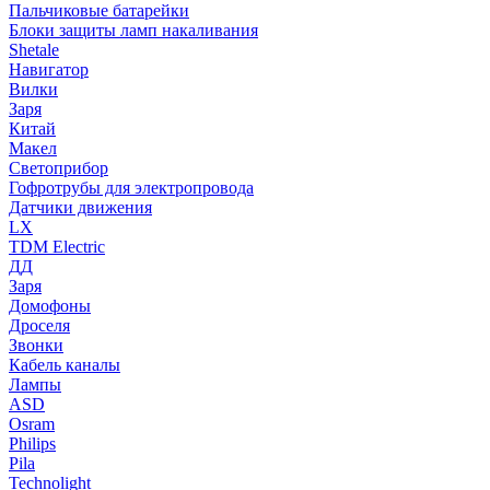
Пальчиковые батарейки
Блоки защиты ламп накаливания
Shetale
Навигатор
Вилки
Заря
Китай
Макел
Светоприбор
Гофротрубы для электропровода
Датчики движения
LX
TDM Electric
ДД
Заря
Домофоны
Дроселя
Звонки
Кабель каналы
Лампы
ASD
Osram
Philips
Pila
Technolight