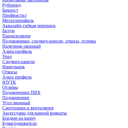
Рубероид
Бикрост
Профнастил
Металлпрофиль
Аквалайн,гибкая черепица
Битум
Пароизоляция
Подоконники, сэндвич-панели, откосы, отливы
Наличник оконный
Альта-профиль
Урал
Сэндвич-панели
Нащельник
Откосы
Альта профиль
ЮУТК
Отливы
Подоконники ПВХ
Подоконники
Угол оконный
Сантехника и вентиляция
Аксессуары для ванной комнаты
Бордюр на ванну
Бумагодержатели