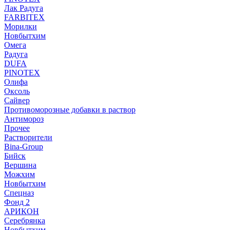
Лак Радуга
FARBITEX
Морилки
Новбытхим
Омега
Радуга
DUFA
PINOTEX
Олифа
Оксоль
Сайвер
Противоморозные добавки в раствор
Антимороз
Прочее
Растворители
Bina-Group
Бийск
Вершина
Можхим
Новбытхим
Спецназ
Фонд 2
АРИКОН
Серебрянка
Новбытхим