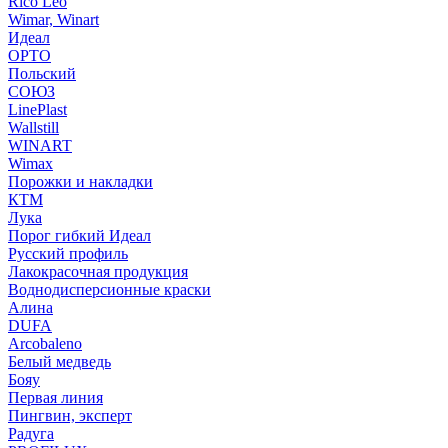
Rico Leo
Wimar, Winart
Идеал
ОРТО
Польский
СОЮЗ
LinePlast
Wallstill
WINART
Wimax
Порожки и накладки
КТМ
Лука
Порог гибкий Идеал
Русский профиль
Лакокрасочная продукция
Воднодисперсионные краски
Алина
DUFA
Arcobaleno
Белый медведь
Бояу
Первая линия
Пингвин, эксперт
Радуга