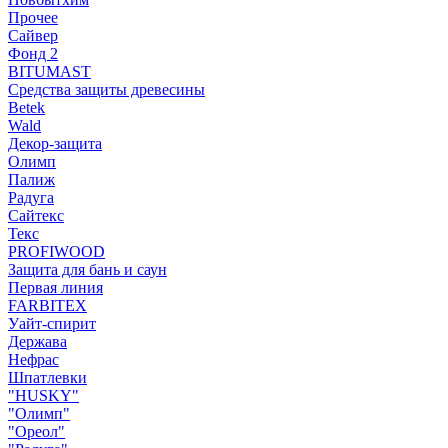
Прочее
Сайвер
Фонд 2
BITUMAST
Средства защиты древесины
Betek
Wald
Декор-защита
Олимп
Палиж
Радуга
Сайтекс
Текс
PROFIWOOD
Защита для бань и саун
Первая линия
FARBITEX
Уайт-спирит
Держава
Нефрас
Шпатлевки
"HUSKY"
"Олимп"
"Ореол"