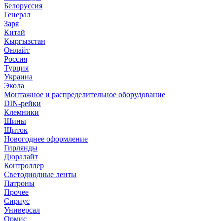
Белоруссия
Генерал
Заря
Китай
Кыргызстан
Онлайт
Россия
Турция
Украина
Экола
Монтажное и распределительное оборудование
DIN-рейки
Клемники
Шины
Щиток
Новогоднее оформление
Гирлянды
Дюралайт
Контроллер
Светодиодные ленты
Патроны
Прочее
Сириус
Универсал
Ормис