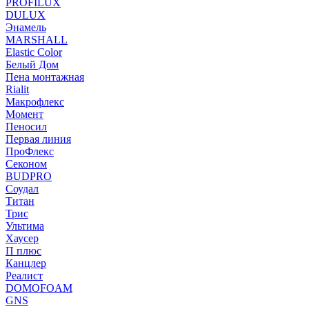
PROFILUX
DULUX
Энамель
MARSHALL
Elastic Color
Белый Дом
Пена монтажная
Rialit
Макрофлекс
Момент
Пеносил
Первая линия
ПроФлекс
Секоном
BUDPRO
Соудал
Титан
Трис
Ультима
Хаусер
П плюс
Канцлер
Реалист
DOMOFOAM
GNS