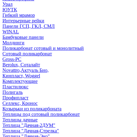
Урал
ЮУТК
Гибкий мрамор
Интерьерные рейки
Панели ГСП, ГКЛ, СМЛ
WINAL
Бамбуковые панели
Молдинги
Поликарбонат сотовый и монолитный
Сотовый поликарбонат
Gross-PC
Berolux, Соталайт
Novattro,Актуаль Био,
Кинпласт, Woggel
Комплектующие
Пластилюкс
Полигаль
Профипласт
Селлекс, Кронос
Козырьки из поликарбоната
Теплицы под сотовый поликарбонат
Теплицы дачные
Теплица "Дачная-2ДУМ"
Теплица "Дачная-Стрелка"
Теплица "Дачная-Эко"