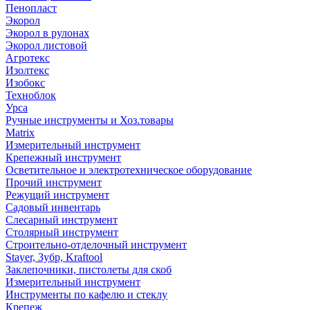
Пенопласт
Экорол
Экорол в рулонах
Экорол листовой
Агротекс
Изолтекс
Изобокс
Техноблок
Урса
Ручные инструменты и Хоз.товары
Matrix
Измерительный инструмент
Крепежный инструмент
Осветительное и электротехническое оборудование
Прочий инструмент
Режущий инструмент
Садовый инвентарь
Слесарный инструмент
Столярный инструмент
Строительно-отделочный инструмент
Stayer, Зубр, Kraftool
Заклепочники, пистолеты для скоб
Измерительный инструмент
Инструменты по кафелю и стеклу
Крепеж