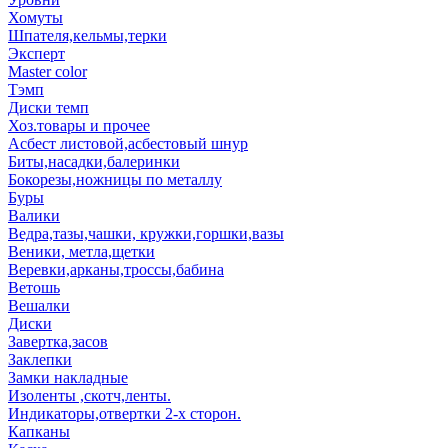
Хомуты
Шпателя,кельмы,терки
Эксперт
Master color
Тэмп
Диски темп
Хоз.товары и прочее
Асбест листовой,асбестовый шнур
Биты,насадки,балеринки
Бокорезы,ножницы по металлу
Буры
Валики
Ведра,тазы,чашки, кружки,горшки,вазы
Веники, метла,щетки
Веревки,арканы,троссы,бабина
Ветошь
Вешалки
Диски
Завертка,засов
Заклепки
Замки накладные
Изоленты ,скотч,ленты.
Индикаторы,отвертки 2-х сторон.
Капканы