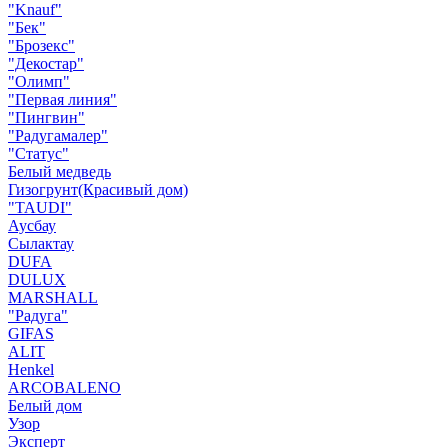
"Knauf"
"Бек"
"Брозекс"
"Декостар"
"Олимп"
"Первая линия"
"Пингвин"
"Радугамалер"
"Статус"
Белый медведь
Гизогрунт(Красивый дом)
"TAUDI"
Аусбау
Сылактау
DUFA
DULUX
MARSHALL
"Радуга"
GIFAS
ALIT
Henkel
ARCOBALENO
Белый дом
Узор
Эксперт