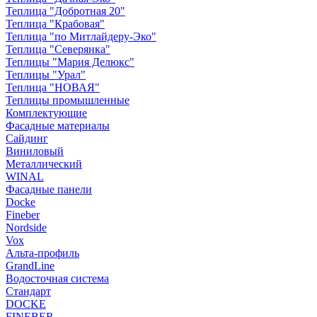
Теплица "Добротная 20"
Теплица "Крабовая"
Теплица "по Митлайдеру-Эко"
Теплица "Северянка"
Теплицы "Мария Делюкс"
Теплицы "Урал"
Теплица "НОВАЯ"
Теплицы промышленные
Комплектующие
Фасадные материалы
Сайдинг
Виниловый
Металлический
WINAL
Фасадные панели
Docke
Fineber
Nordside
Vox
Альта-профиль
GrandLine
Водосточная система
Стандарт
DOCKE
FINEBER