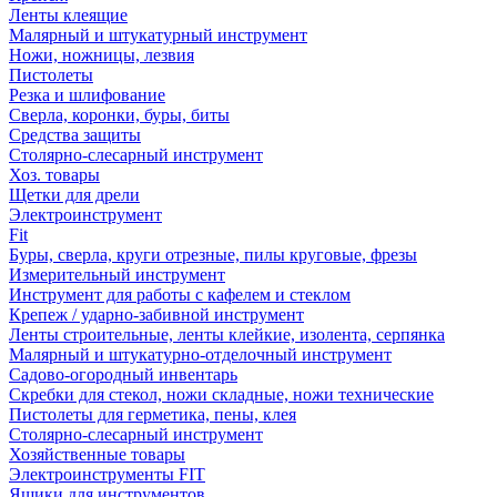
Ленты клеящие
Малярный и штукатурный инструмент
Ножи, ножницы, лезвия
Пистолеты
Резка и шлифование
Сверла, коронки, буры, биты
Средства защиты
Столярно-слесарный инструмент
Хоз. товары
Щетки для дрели
Электроинструмент
Fit
Буры, сверла, круги отрезные, пилы круговые, фрезы
Измерительный инструмент
Инструмент для работы с кафелем и стеклом
Крепеж / ударно-забивной инструмент
Ленты строительные, ленты клейкие, изолента, серпянка
Малярный и штукатурно-отделочный инструмент
Садово-огородный инвентарь
Скребки для стекол, ножи складные, ножи технические
Пистолеты для герметика, пены, клея
Столярно-слесарный инструмент
Хозяйственные товары
Электроинструменты FIT
Ящики для инструментов