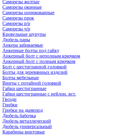
Саморезы желтые
Саморезы оконные
Саморезы оцинкованные
Саморезы прок
Саморезы р/р
Саморезы ч/р
Кровельные шурупы
Дюбель пары
Анкера забиваемые
Анкерные болты под гайку
Анкерный болт с неполным крючком
Анкерный болт с полным крючком
Болт с шестигранной головкой
Болты для деревянных изделий
Болты мебельные
Винты с потайной головкой
Гайки шестигранные
Гайки шестигранные с нейлон. вст.
Гвозди
Грибки
Грибки на дымоход
Дюбель бабочка
Дюбель металлический
Дюбель универсальный
Карабины винтовые