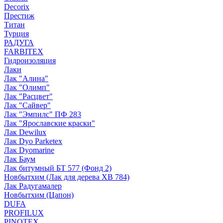
Decorix
Престиж
Титан
Турция
РАДУГА
FARBITEX
Гидроизоляция
Лаки
Лак "Алина"
Лак "Олимп"
Лак "Расцвет"
Лак "Сайвер"
Лак "Эмпилс" ПФ 283
Лак "Ярославские краски"
Лак Dewilux
Лак Dyo Parketex
Лак Dyomarine
Лак Баум
Лак битумный БТ 577 (Фонд 2)
Новбытхим (Лак для дерева ХВ 784)
Лак Радугамалер
Новбытхим (Цапон)
DUFA
PROFILUX
PINOTEX