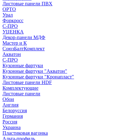
Листовые панели ПВХ
ОРТО
Урал
Форкросс
С-ПРО
УЦЕНКА
Декор-панели МДФ
Мастер и К
СоюзБалтКомплект
Акватон
С-ПРО
Кухонные фартуки
Кухонные фартуки "Акватон"
Кухонные фартуки "Кронапласт"
Листовые панели HDF
Комплектующие
Листовые панели
Обои
Англия
Белоруссия
Германия
Россия
Украина
Пластиковая вагонка
Альта-профиль