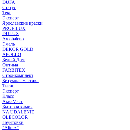
DUFA
Статус
Текс
Эксперт
Ярославские краски
PROFILUX
DULUX
Arcobaleno
Эмаль
DEKOR GOLD
APOLLO
Белый Дом
Оптима
FARBITEX
Стройкомплект
Битумная мастика
Титан
Эксперт
Класс
АкваМаст
Бытовая химия
NA UDALENIE
OLECOLOR
Грунтовки
"Alinex"