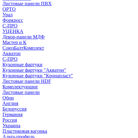
Листовые панели ПВХ
ОРТО
Урал
Форкросс
С-ПРО
УЦЕНКА
Декор-панели МДФ
Мастер и К
СоюзБалтКомплект
Акватон
С-ПРО
Кухонные фартуки
Кухонные фартуки "Акватон"
Кухонные фартуки "Кронапласт"
Листовые панели HDF
Комплектующие
Листовые панели
Обои
Англия
Белоруссия
Германия
Россия
Украина
Пластиковая вагонка
Альта-профиль