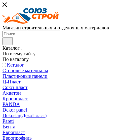
Магазин строительных и отделочных материалов
Каталог
По всему сайту
По каталогу
Каталог
Стеновые материалы
Пластиковые панели
Ц-Пласт
Союз-пласт
Акватон
Кронапласт
PANDA
Dekor panel
Dekostar(ДекоПласт)
Pareti
Вента
Европласт
Европрофиль