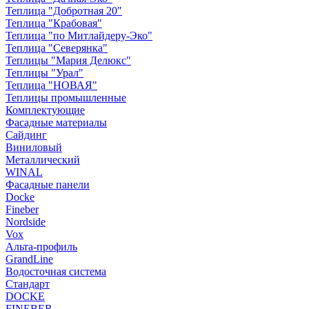
Теплица "Добротная 20"
Теплица "Крабовая"
Теплица "по Митлайдеру-Эко"
Теплица "Северянка"
Теплицы "Мария Делюкс"
Теплицы "Урал"
Теплица "НОВАЯ"
Теплицы промышленные
Комплектующие
Фасадные материалы
Сайдинг
Виниловый
Металлический
WINAL
Фасадные панели
Docke
Fineber
Nordside
Vox
Альта-профиль
GrandLine
Водосточная система
Стандарт
DOCKE
FINEBER