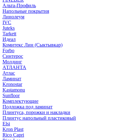
Альта-Профиль
Напольные покрытия
Линолеум
IVC
Juteks
Tarkett
Идеал
Комитекс Лин (Сыктывкар)
Forbo
Синтерос
Молдинг
АТЛАНТА
Атлас
Ламинат
Kronostar
Kastamonu
Sunfloor
Комплектующие
Подложка под ламинат
Плинтуса, порожки и накладки
Плинтус напольный пластиковый
Elsi
Kron Plast
Rico Capri