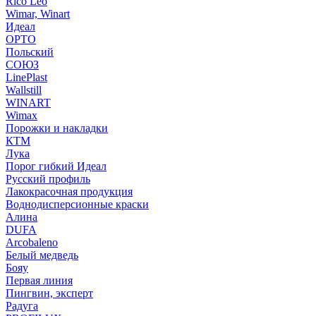
Rico Leo
Wimar, Winart
Идеал
ОРТО
Польский
СОЮЗ
LinePlast
Wallstill
WINART
Wimax
Порожки и накладки
КТМ
Лука
Порог гибкий Идеал
Русский профиль
Лакокрасочная продукция
Воднодисперсионные краски
Алина
DUFA
Arcobaleno
Белый медведь
Бояу
Первая линия
Пингвин, эксперт
Радуга