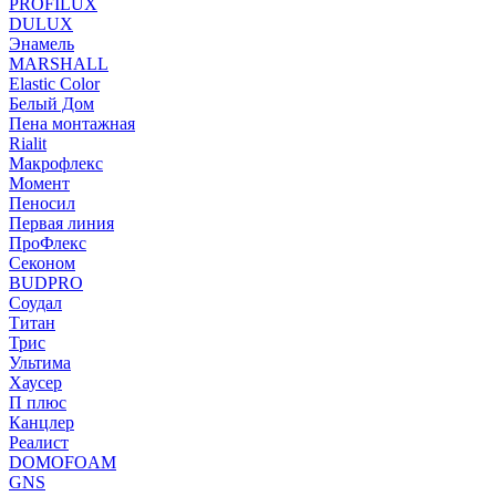
PROFILUX
DULUX
Энамель
MARSHALL
Elastic Color
Белый Дом
Пена монтажная
Rialit
Макрофлекс
Момент
Пеносил
Первая линия
ПроФлекс
Секоном
BUDPRO
Соудал
Титан
Трис
Ультима
Хаусер
П плюс
Канцлер
Реалист
DOMOFOAM
GNS