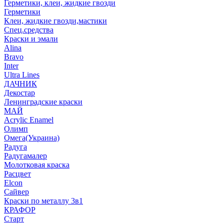
Герметики, клеи, жидкие гвозди
Герметики
Клеи, жидкие гвозди,мастики
Спец.средства
Краски и эмали
Alina
Bravo
Inter
Ultra Lines
ДАЧНИК
Декостар
Ленинградские краски
МАЙ
Acrylic Enamel
Олимп
Омега(Украина)
Радуга
Радугамалер
Молотковая краска
Расцвет
Elcon
Сайвер
Краски по металлу 3в1
КРАФОР
Старт