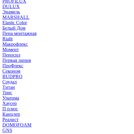
PROFILUX
DULUX
Энамель
MARSHALL
Elastic Color
Белый Дом
Пена монтажная
Rialit
Макрофлекс
Момент
Пеносил
Первая линия
ПроФлекс
Секоном
BUDPRO
Соудал
Титан
Трис
Ультима
Хаусер
П плюс
Канцлер
Реалист
DOMOFOAM
GNS