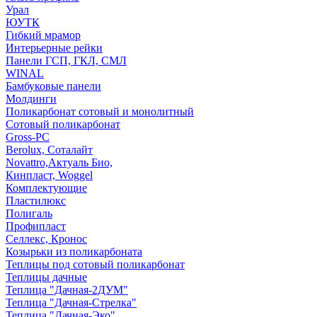
Урал
ЮУТК
Гибкий мрамор
Интерьерные рейки
Панели ГСП, ГКЛ, СМЛ
WINAL
Бамбуковые панели
Молдинги
Поликарбонат сотовый и монолитный
Сотовый поликарбонат
Gross-PC
Berolux, Соталайт
Novattro,Актуаль Био,
Кинпласт, Woggel
Комплектующие
Пластилюкс
Полигаль
Профипласт
Селлекс, Кронос
Козырьки из поликарбоната
Теплицы под сотовый поликарбонат
Теплицы дачные
Теплица "Дачная-2ДУМ"
Теплица "Дачная-Стрелка"
Теплица "Дачная-Эко"