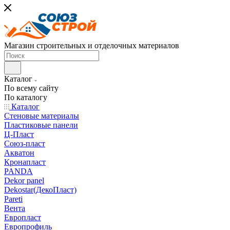
Магазин строительных и отделочных материалов
Каталог
По всему сайту
По каталогу
Каталог
Стеновые материалы
Пластиковые панели
Ц-Пласт
Союз-пласт
Акватон
Кронапласт
PANDA
Dekor panel
Dekostar(ДекоПласт)
Pareti
Вента
Европласт
Европрофиль