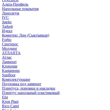
Альта-Профиль
Напольные покрытия
Линолеум
IVC
Juteks
Tarkett
Идеал
Комитекс Лин (Сыктывкар)
Forbo
Синтерос
Молдинг
АТЛАНТА
Атлас
Ламинат
Kronostar
Kastamonu
Sunfloor
Комплектующие
Подложка под ламинат
Плинтуса, порожки и накладки
Плинтус напольный пластиковый
Elsi
Kron Plast
Rico Capri