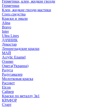
Герметики, клеи, жидкие гвозди
Герметики
Клеи, жидкие гвозди,мастики
Спец.средства
Краски и эмали
Alina
Bravo
Inter
Ultra Lines
ДАЧНИК
Декостар
Ленинградские краски
МАЙ
Acrylic Enamel
Олимп
Омега(Украина)
Радуга
Радугамалер
Молотковая краска
Расцвет
Elcon
Сайвер
Краски по металлу 3в1
КРАФОР
Старт