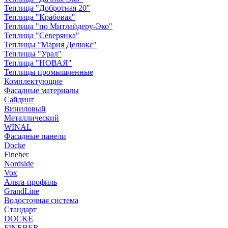
Теплица "Добротная 20"
Теплица "Крабовая"
Теплица "по Митлайдеру-Эко"
Теплица "Северянка"
Теплицы "Мария Делюкс"
Теплицы "Урал"
Теплица "НОВАЯ"
Теплицы промышленные
Комплектующие
Фасадные материалы
Сайдинг
Виниловый
Металлический
WINAL
Фасадные панели
Docke
Fineber
Nordside
Vox
Альта-профиль
GrandLine
Водосточная система
Стандарт
DOCKE
FINEBER