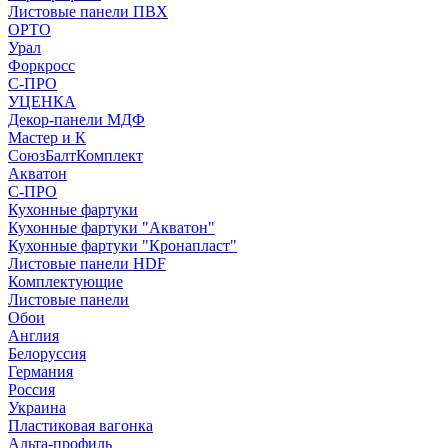
Листовые панели ПВХ
ОРТО
Урал
Форкросс
С-ПРО
УЦЕНКА
Декор-панели МДФ
Мастер и К
СоюзБалтКомплект
Акватон
С-ПРО
Кухонные фартуки
Кухонные фартуки "Акватон"
Кухонные фартуки "Кронапласт"
Листовые панели HDF
Комплектующие
Листовые панели
Обои
Англия
Белоруссия
Германия
Россия
Украина
Пластиковая вагонка
Альта-профиль