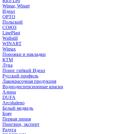
Rico Leo
Wimar, Winart
Идеал
ОРТО
Польский
СОЮЗ
LinePlast
Wallstill
WINART
Wimax
Порожки и накладки
КТМ
Лука
Порог гибкий Идеал
Русский профиль
Лакокрасочная продукция
Воднодисперсионные краски
Алина
DUFA
Arcobaleno
Белый медведь
Бояу
Первая линия
Пингвин, эксперт
Радуга