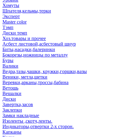
Хомуты
Шпателя,кельмы,терки
Эксперт
Master color
Тэмп
Диски темп
Хоз.товары и прочее
Асбест листовой,асбестовый шнур
Биты,насадки,балеринки
Бокорезы,ножницы по металлу
Буры
Валики
Ведра,тазы,чашки, кружки,горшки,вазы
Веники, метла,щетки
Веревки,арканы,троссы,бабина
Ветошь
Вешалки
Диски
Завертка,засов
Заклепки
Замки накладные
Изоленты ,скотч,ленты.
Индикаторы,отвертки 2-х сторон.
Капканы