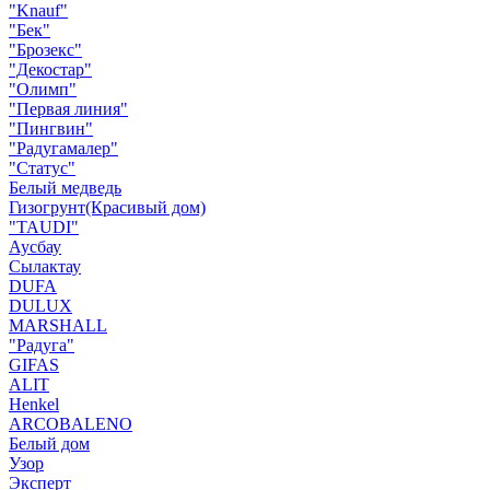
"Knauf"
"Бек"
"Брозекс"
"Декостар"
"Олимп"
"Первая линия"
"Пингвин"
"Радугамалер"
"Статус"
Белый медведь
Гизогрунт(Красивый дом)
"TAUDI"
Аусбау
Сылактау
DUFA
DULUX
MARSHALL
"Радуга"
GIFAS
ALIT
Henkel
ARCOBALENO
Белый дом
Узор
Эксперт