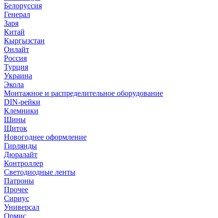
Белоруссия
Генерал
Заря
Китай
Кыргызстан
Онлайт
Россия
Турция
Украина
Экола
Монтажное и распределительное оборудование
DIN-рейки
Клемники
Шины
Щиток
Новогоднее оформление
Гирлянды
Дюралайт
Контроллер
Светодиодные ленты
Патроны
Прочее
Сириус
Универсал
Ормис