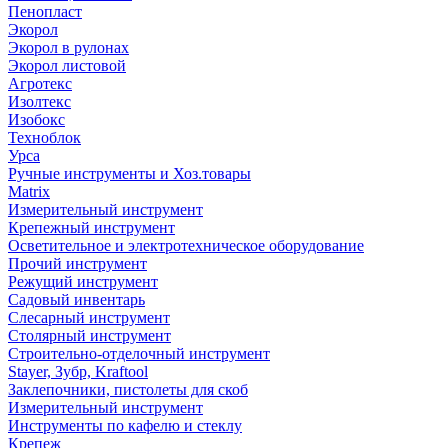
Пенопласт
Экорол
Экорол в рулонах
Экорол листовой
Агротекс
Изолтекс
Изобокс
Техноблок
Урса
Ручные инструменты и Хоз.товары
Matrix
Измерительный инструмент
Крепежный инструмент
Осветительное и электротехническое оборудование
Прочий инструмент
Режущий инструмент
Садовый инвентарь
Слесарный инструмент
Столярный инструмент
Строительно-отделочный инструмент
Stayer, Зубр, Kraftool
Заклепочники, пистолеты для скоб
Измерительный инструмент
Инструменты по кафелю и стеклу
Крепеж