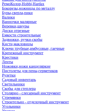
РемоКолор,Hobbi,Hardax
Бокорезы,ножницы по металлу
Буры,сверла,пики
Валики
Ванночки малярные
Веревки,шнуры
Диски отрезные
Емкости строительные
Задвижки, ручки-скобы
Кисти,макловицы
Ключи трубные,имбусовые, гаечные
Крепежный инструмент
Крестики
Ленты
Ножовки,ножи канцеляркие
Пистолеты для пены,герметиков
Рулетки
Садовый инвентарь
Светильники
Скобы для степлера
Столярно - слесарный инструмент
Стремянки
Строительно - отделочный инструмент
Угольники
Уровни