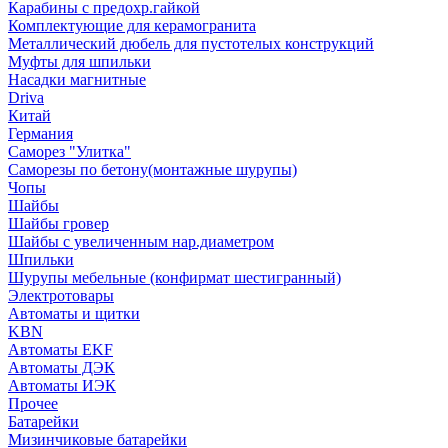
Карабины с предохр.гайкой
Комплектующие для керамогранита
Металлический дюбель для пустотелых конструкций
Муфты для шпильки
Насадки магнитные
Driva
Китай
Германия
Саморез "Улитка"
Саморезы по бетону(монтажные шурупы)
Чопы
Шайбы
Шайбы гровер
Шайбы с увеличенным нар.диаметром
Шпильки
Шурупы мебельные (конфирмат шестигранный)
Электротовары
Автоматы и щитки
KBN
Автоматы EKF
Автоматы ДЭК
Автоматы ИЭК
Прочее
Батарейки
Мизинчиковые батарейки