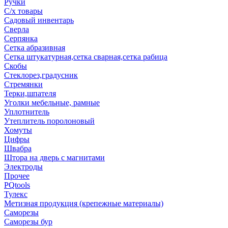
Ручки
С/х товары
Садовый инвентарь
Сверла
Серпянка
Сетка абразивная
Сетка штукатурная,сетка сварная,сетка рабица
Скобы
Стеклорез,градусник
Стремянки
Терки,шпателя
Уголки мебельные, рамные
Уплотнитель
Утеплитель поролоновый
Хомуты
Цифры
Швабра
Штора на дверь с магнитами
Электроды
Прочее
PQtools
Тулекс
Метизная продукция (крепежные материалы)
Саморезы
Саморезы бур