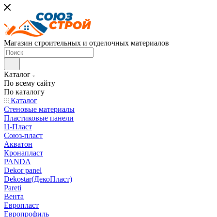
Магазин строительных и отделочных материалов
Каталог
По всему сайту
По каталогу
Каталог
Стеновые материалы
Пластиковые панели
Ц-Пласт
Союз-пласт
Акватон
Кронапласт
PANDA
Dekor panel
Dekostar(ДекоПласт)
Pareti
Вента
Европласт
Европрофиль