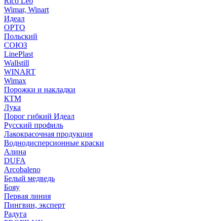
Rico Leo
Wimar, Winart
Идеал
ОРТО
Польский
СОЮЗ
LinePlast
Wallstill
WINART
Wimax
Порожки и накладки
КТМ
Лука
Порог гибкий Идеал
Русский профиль
Лакокрасочная продукция
Воднодисперсионные краски
Алина
DUFA
Arcobaleno
Белый медведь
Бояу
Первая линия
Пингвин, эксперт
Радуга