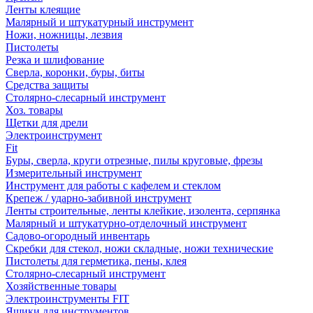
Ленты клеящие
Малярный и штукатурный инструмент
Ножи, ножницы, лезвия
Пистолеты
Резка и шлифование
Сверла, коронки, буры, биты
Средства защиты
Столярно-слесарный инструмент
Хоз. товары
Щетки для дрели
Электроинструмент
Fit
Буры, сверла, круги отрезные, пилы круговые, фрезы
Измерительный инструмент
Инструмент для работы с кафелем и стеклом
Крепеж / ударно-забивной инструмент
Ленты строительные, ленты клейкие, изолента, серпянка
Малярный и штукатурно-отделочный инструмент
Садово-огородный инвентарь
Скребки для стекол, ножи складные, ножи технические
Пистолеты для герметика, пены, клея
Столярно-слесарный инструмент
Хозяйственные товары
Электроинструменты FIT
Ящики для инструментов