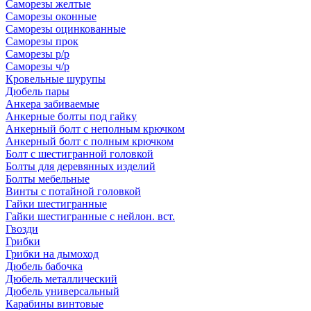
Саморезы желтые
Саморезы оконные
Саморезы оцинкованные
Саморезы прок
Саморезы р/р
Саморезы ч/р
Кровельные шурупы
Дюбель пары
Анкера забиваемые
Анкерные болты под гайку
Анкерный болт с неполным крючком
Анкерный болт с полным крючком
Болт с шестигранной головкой
Болты для деревянных изделий
Болты мебельные
Винты с потайной головкой
Гайки шестигранные
Гайки шестигранные с нейлон. вст.
Гвозди
Грибки
Грибки на дымоход
Дюбель бабочка
Дюбель металлический
Дюбель универсальный
Карабины винтовые