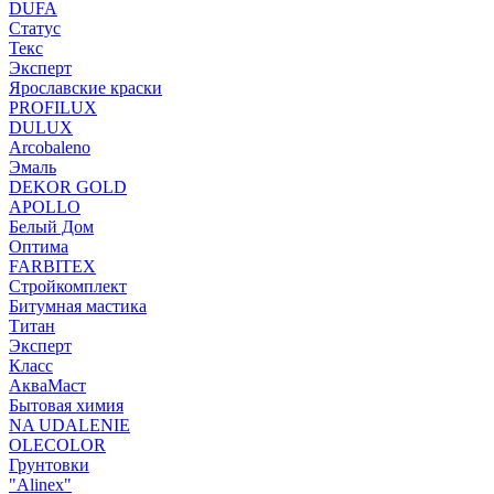
DUFA
Статус
Текс
Эксперт
Ярославские краски
PROFILUX
DULUX
Arcobaleno
Эмаль
DEKOR GOLD
APOLLO
Белый Дом
Оптима
FARBITEX
Стройкомплект
Битумная мастика
Титан
Эксперт
Класс
АкваМаст
Бытовая химия
NA UDALENIE
OLECOLOR
Грунтовки
"Alinex"