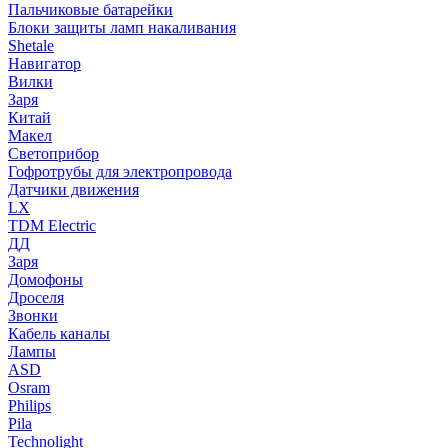
Пальчиковые батарейки
Блоки защиты ламп накаливания
Shetale
Навигатор
Вилки
Заря
Китай
Макел
Светоприбор
Гофротрубы для электропровода
Датчики движения
LX
TDM Electric
ДД
Заря
Домофоны
Дроселя
Звонки
Кабель каналы
Лампы
ASD
Osram
Philips
Pila
Technolight