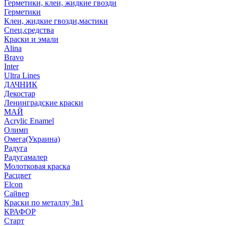
Герметики, клеи, жидкие гвозди
Герметики
Клеи, жидкие гвозди,мастики
Спец.средства
Краски и эмали
Alina
Bravo
Inter
Ultra Lines
ДАЧНИК
Декостар
Ленинградские краски
МАЙ
Acrylic Enamel
Олимп
Омега(Украина)
Радуга
Радугамалер
Молотковая краска
Расцвет
Elcon
Сайвер
Краски по металлу 3в1
КРАФОР
Старт