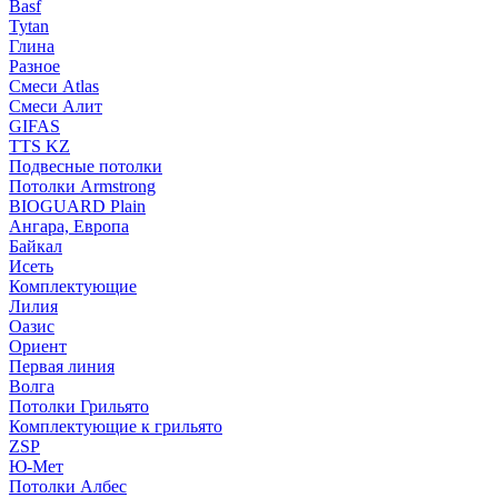
Basf
Tytan
Глина
Разное
Смеси Atlas
Смеси Алит
GIFAS
TTS KZ
Подвесные потолки
Потолки Armstrong
BIOGUARD Plain
Ангара, Европа
Байкал
Исеть
Комплектующие
Лилия
Оазис
Ориент
Первая линия
Волга
Потолки Грильято
Комплектующие к грильято
ZSP
Ю-Мет
Потолки Албес