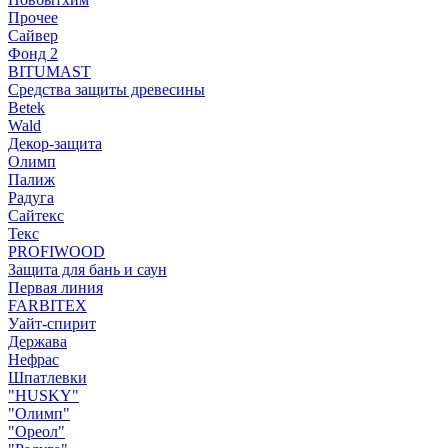
Прочее
Сайвер
Фонд 2
BITUMAST
Средства защиты древесины
Betek
Wald
Декор-защита
Олимп
Палиж
Радуга
Сайтекс
Текс
PROFIWOOD
Защита для бань и саун
Первая линия
FARBITEX
Уайт-спирит
Держава
Нефрас
Шпатлевки
"HUSKY"
"Олимп"
"Ореол"