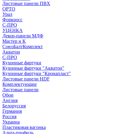
Листовые панели ПВХ
ОРТО
Урал
Форкросс
С-ПРО
УЦЕНКА
Декор-панели МДФ
Мастер и К
СоюзБалтКомплект
Акватон
С-ПРО
Кухонные фартуки
Кухонные фартуки "Акватон"
Кухонные фартуки "Кронапласт"
Листовые панели HDF
Комплектующие
Листовые панели
Обои
Англия
Белоруссия
Германия
Россия
Украина
Пластиковая вагонка
Альта-профиль