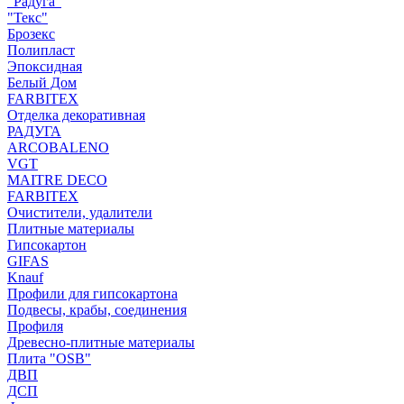
"Радуга"
"Текс"
Брозекс
Полипласт
Эпоксидная
Белый Дом
FARBITEX
Отделка декоративная
РАДУГА
ARCOBALENO
VGT
MAITRE DECO
FARBITEX
Очистители, удалители
Плитные материалы
Гипсокартон
GIFAS
Knauf
Профили для гипсокартона
Подвесы, крабы, соединения
Профиля
Древесно-плитные материалы
Плита "OSB"
ДВП
ДСП