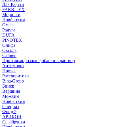
Лак Радуга
FARBITEX
Морилки
Новбытхим
Омега
Радуга
DUFA
PINOTEX
Олифа
Оксоль
Сайвер
Противоморозные добавки в раствор
Антимороз
Прочее
Растворители
Bina-Group
Бийск
Вершина
Можхим
Новбытхим
Спецназ
Фонд 2
АРИКОН
Серебрянка
Новбытхим