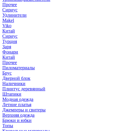
Прочее
Сириус
Удлинители
Makel
Viko
Китай
Сириус
Турция
Заря
Фонари
Китай
Прочее
Пиломатериалы
Брус
Дверной блок
Наличники
Плинтус деревянный
Штапики
Модная одежда
Летние платья
Джемперы и свитеры
Верхняя одежда
Брюки и юбки
Топы
Кровельные материалы