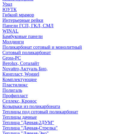
Урал
ЮУТК
Гибкий мрамор
Интерьерные рейки
Панели ГСП, ГКЛ, СМЛ
WINAL
Бамбуковые панели
Молдинги
Поликарбонат сотовый и монолитный
Сотовый поликарбонат
Gross-PC
Berolux, Соталайт
Novattro,Актуаль Био,
Кинпласт, Woggel
Комплектующие
Пластилюкс
Полигаль
Профипласт
Селлекс, Кронос
Козырьки из поликарбоната
Теплицы под сотовый поликарбонат
Теплицы дачные
Теплица "Дачная-2ДУМ"
Теплица "Дачная-Стрелка"
Теплица "Дачная-Эко"