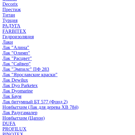
Decorix
Престиж
Титан
Турция
РАДУГА
FARBITEX
Гидроизоляция
Лаки
Лак "Алина"
Лак "Олимп"
Лак "Расцвет"
Лак "Сайвер"
Лак "Эмпилс" ПФ 283
Лак "Ярославские краски"
Лак Dewilux
Лак Dyo Parketex
Лак Dyomarine
Лак Баум
Лак битумный БТ 577 (Фонд 2)
Новбытхим (Лак для дерева ХВ 784)
Лак Радугамалер
Новбытхим (Цапон)
DUFA
PROFILUX
PINOTEX