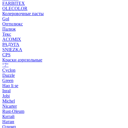
FARBITEX
OLECOLOR
Колеровочные пасты
Gol
Оптилюкс
Палиж
Текс
ACOMIX
РАДУГА
SNIEZKA
CPS
Краски аэрозольные
"7"
Cyclon
Dazzle
Green
Hao li se
Inral
Jobi
Michel
Nicarter
Rust-Oleum
Китай
Натан
Олимп