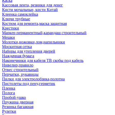
Каска
Кассовая лента, резинки для денег
Кисти мочальные, кисти Китай
Клеенка самоклейка
Ключи трубные
Костюм для ремонта,маска защитная
Крестики
Маркер перманентный,карандаш строительный
Мешки
Молотки,ножовки,лом,напильники
Москитная сетка
Наборы для утепления дверей
Наждачная бумага
Наконечники для кабеля ТВ скобы под кабель
Нивелир,правило
Отвес строительный
Перчатки, рукавицы
Пилки для электролобзика,полотна
Пистолеты под пену,герметик
Пленка
Полога
Пробой-ушко
Пружина дверная
Резинка багажная
Рулетки