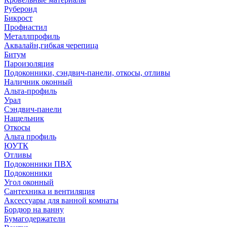
Рубероид
Бикрост
Профнастил
Металлпрофиль
Аквалайн,гибкая черепица
Битум
Пароизоляция
Подоконники, сэндвич-панели, откосы, отливы
Наличник оконный
Альта-профиль
Урал
Сэндвич-панели
Нащельник
Откосы
Альта профиль
ЮУТК
Отливы
Подоконники ПВХ
Подоконники
Угол оконный
Сантехника и вентиляция
Аксессуары для ванной комнаты
Бордюр на ванну
Бумагодержатели