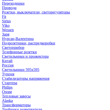
Переходники
Провода
Розетки, выключатели, светорегуляторы
Fit
Sirius
Viko
Wessen
Заря
Нурсан,Валентина
Подрозетники, распредкоробки
Светоприбор
Телефонные розетки
Светильники и прожектора
Китай
Россия
Светильники 595х595
Турция
Стабилизаторы напряжения
Стартера
Philips
Оsrам
Тепловые завесы
Alaska
Трансформаторы
Тройники,разветвители