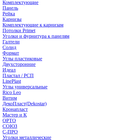
Комплектующие
Панель
Рейка
Карнизы
Комплектующие к карнизам
Потолки Primet
Уголки и фурнитура к панелям
Галтели
Солид
Формат
Углы пластиковые
Двухсторонние
Идеал
Пластал / РСП
LinePlast
Углы универсальные
Rico Leo
Витим
ДекоПласт(Dekostar)
Кронапласт
Мастер и К
ОРТО
СОЮЗ
С-ПРО
Уголки металлические