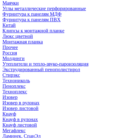
Маячки
Углы металлические перфорированные
Фурнитура к панелям МДФ
Фурнитура к панелям ПВХ
Китай
Клипсы к монтажной планке
Люкс цветной
Монтажная планка
Прочее
Россия
Молдинги
Утеплители и тепло-звуко-пароизоляция
Экструдированный пенополистирол
Стирэкс
Технониколь
Пеноплекс
Техноплекс
Изовер
Изовер в рулонах
Изовер листовой
Кнауф
Кнауф в рулонах
Кнауф листовой
Мегафлекс
Ламинек, СпанЭл