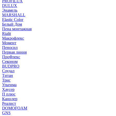
PROFILUX
DULUX
Энамель
MARSHALL
Elastic Color
Белый Дом
Пена монтажная
Rialit
Макрофлекс
Момент
Пеносил
Первая линия
ПроФлекс
Секоном
BUDPRO
Соудал
Титан
Трис
Ультима
Хаусер
П плюс
Канцлер
Реалист
DOMOFOAM
GNS