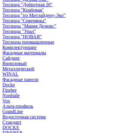
Теплица "Добротная 20"
Теплица "Крабовая"
Теплица "по Митлайдеру-Эко"
Теплица "Северянка"
Теплицы "Мария Делюкс"
Теплицы "Урал"
Теплица "НОВАЯ"
Теплицы промышленные
Комплектующие
Фасадные материалы
Сайдинг
Виниловый
Металлический
WINAL
Фасадные панели
Docke
Fineber
Nordside
Vox
Альта-профиль
GrandLine
Водосточная система
Стандарт
DOCKE
FINEBER