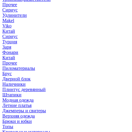
Прочее
Сириус
Удлинители
Makel
Viko
Китай
Сириус
Турция
Заря
Фонари
Китай
Прочее
Пиломатериалы
Брус
Дверной блок
Наличники
Плинтус деревянный
Штапики
Модная одежда
Летние платья
Джемперы и свитеры
Верхняя одежда
Брюки и юбки
Топы
Кровельные материалы