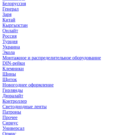
Белоруссия
Генерал
Заря
Китай
Кыргызстан
Онлайт
Россия
Турция
Украина
Экола
Монтажное и распределительное оборудование
DIN-рейки
Клемники
Шины
Щиток
Новогоднее оформление
Гирлянды
Дюралайт
Контроллер
Светодиодные ленты
Патроны
Прочее
Сириус
Универсал
Ормис