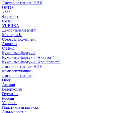
Листовые панели ПВХ
ОРТО
Урал
Форкросс
С-ПРО
УЦЕНКА
Декор-панели МДФ
Мастер и К
СоюзБалтКомплект
Акватон
С-ПРО
Кухонные фартуки
Кухонные фартуки "Акватон"
Кухонные фартуки "Кронапласт"
Листовые панели HDF
Комплектующие
Листовые панели
Обои
Англия
Белоруссия
Германия
Россия
Украина
Пластиковая вагонка
Альта-профиль