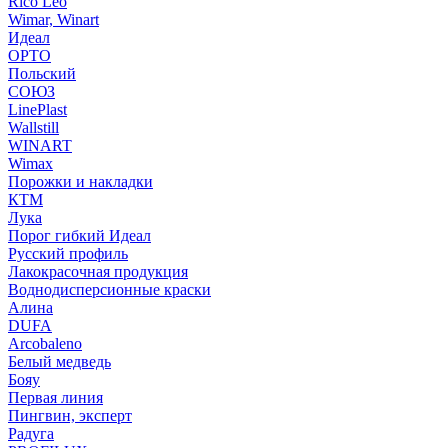
Rico Leo
Wimar, Winart
Идеал
ОРТО
Польский
СОЮЗ
LinePlast
Wallstill
WINART
Wimax
Порожки и накладки
КТМ
Лука
Порог гибкий Идеал
Русский профиль
Лакокрасочная продукция
Воднодисперсионные краски
Алина
DUFA
Arcobaleno
Белый медведь
Бояу
Первая линия
Пингвин, эксперт
Радуга