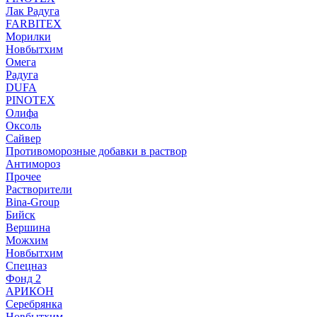
Лак Радуга
FARBITEX
Морилки
Новбытхим
Омега
Радуга
DUFA
PINOTEX
Олифа
Оксоль
Сайвер
Противоморозные добавки в раствор
Антимороз
Прочее
Растворители
Bina-Group
Бийск
Вершина
Можхим
Новбытхим
Спецназ
Фонд 2
АРИКОН
Серебрянка
Новбытхим