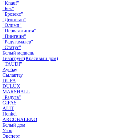
"Knauf"
"Бек"
"Брозекс"
"Декостар"
"Олимп"
"Первая линия"
"Пингвин"
"Радугамалер"
"Статус"
Белый медведь
Гизогрунт(Красивый дом)
"TAUDI"
Аусбау
Сылактау
DUFA
DULUX
MARSHALL
"Радуга"
GIFAS
ALIT
Henkel
ARCOBALENO
Белый дом
Узор
Эксперт