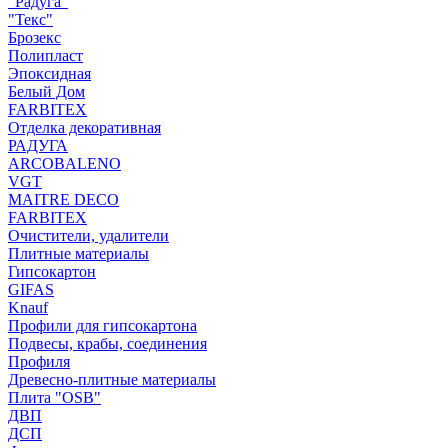
"Радуга"
"Текс"
Брозекс
Полипласт
Эпоксидная
Белый Дом
FARBITEX
Отделка декоративная
РАДУГА
ARCOBALENO
VGT
MAITRE DECO
FARBITEX
Очистители, удалители
Плитные материалы
Гипсокартон
GIFAS
Knauf
Профили для гипсокартона
Подвесы, крабы, соединения
Профиля
Древесно-плитные материалы
Плита "OSB"
ДВП
ДСП