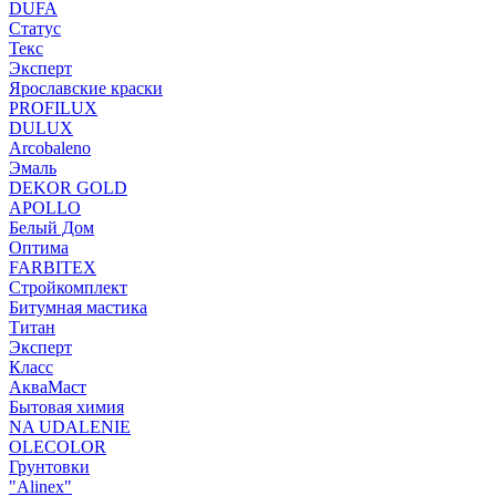
DUFA
Статус
Текс
Эксперт
Ярославские краски
PROFILUX
DULUX
Arcobaleno
Эмаль
DEKOR GOLD
APOLLO
Белый Дом
Оптима
FARBITEX
Стройкомплект
Битумная мастика
Титан
Эксперт
Класс
АкваМаст
Бытовая химия
NA UDALENIE
OLECOLOR
Грунтовки
"Alinex"