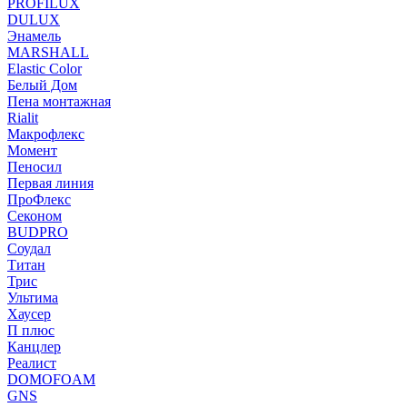
PROFILUX
DULUX
Энамель
MARSHALL
Elastic Color
Белый Дом
Пена монтажная
Rialit
Макрофлекс
Момент
Пеносил
Первая линия
ПроФлекс
Секоном
BUDPRO
Соудал
Титан
Трис
Ультима
Хаусер
П плюс
Канцлер
Реалист
DOMOFOAM
GNS