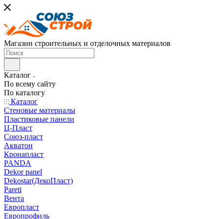
Магазин строительных и отделочных материалов
Каталог
По всему сайту
По каталогу
Каталог
Стеновые материалы
Пластиковые панели
Ц-Пласт
Союз-пласт
Акватон
Кронапласт
PANDA
Dekor panel
Dekostar(ДекоПласт)
Pareti
Вента
Европласт
Европрофиль