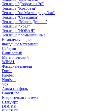
Теплица "Добротная 20"
Теплица "Крабовая"
Теплица "по Митлайдеру-Эко"
Теплица "Северянка"
Теплицы "Мария Делюкс"
Теплицы "Урал"
Теплица "НОВАЯ"
Теплицы промышленные
Комплектующие
Фасадные материалы
Сайдинг
Виниловый
Металлический
WINAL
Фасадные панели
Docke
Fineber
Nordside
Vox
Альта-профиль
GrandLine
Водосточная система
Стандарт
DOCKE
FINEBER