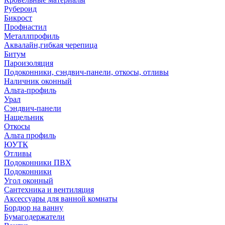
Рубероид
Бикрост
Профнастил
Металлпрофиль
Аквалайн,гибкая черепица
Битум
Пароизоляция
Подоконники, сэндвич-панели, откосы, отливы
Наличник оконный
Альта-профиль
Урал
Сэндвич-панели
Нащельник
Откосы
Альта профиль
ЮУТК
Отливы
Подоконники ПВХ
Подоконники
Угол оконный
Сантехника и вентиляция
Аксессуары для ванной комнаты
Бордюр на ванну
Бумагодержатели