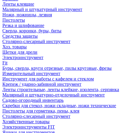
Ленты клеящие
Малярный и штукатурный инструмент
Ножи, ножницы, лезвия
Пистолеты
Резка и шлифование
Сверла, коронки, буры, биты
Средства защиты
Столярно-слесарный инструмент
Хоз. товары
Щетки для дрели
Электроинструмент
Fit
Буры, сверла, круги отрезные, пилы круговые, фрезы
Измерительный инструмент
Инструмент для работы с кафелем и стеклом
Крепеж / ударно-забивной инструмент
Ленты строительные, ленты клейкие, изолента, серпянка
Малярный и штукатурно-отделочный инструмент
Садово-огородный инвентарь
Скребки для стекол, ножи складные, ножи технические
Пистолеты для герметика, пены, клея
Столярно-слесарный инструмент
Хозяйственные товары
Электроинструменты FIT
Ящики для инструментов