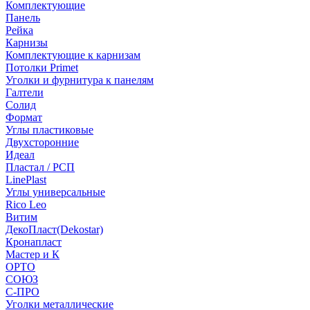
Комплектующие
Панель
Рейка
Карнизы
Комплектующие к карнизам
Потолки Primet
Уголки и фурнитура к панелям
Галтели
Солид
Формат
Углы пластиковые
Двухсторонние
Идеал
Пластал / РСП
LinePlast
Углы универсальные
Rico Leo
Витим
ДекоПласт(Dekostar)
Кронапласт
Мастер и К
ОРТО
СОЮЗ
С-ПРО
Уголки металлические