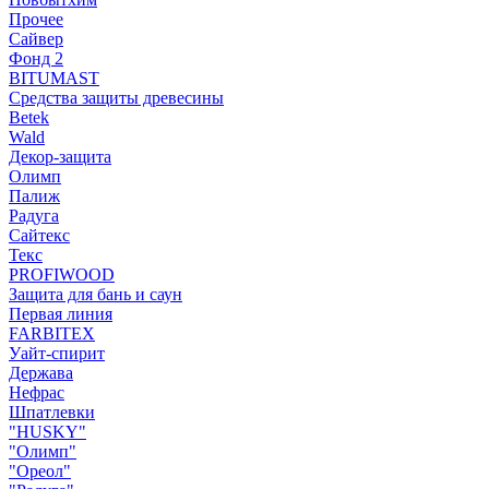
Прочее
Сайвер
Фонд 2
BITUMAST
Средства защиты древесины
Betek
Wald
Декор-защита
Олимп
Палиж
Радуга
Сайтекс
Текс
PROFIWOOD
Защита для бань и саун
Первая линия
FARBITEX
Уайт-спирит
Держава
Нефрас
Шпатлевки
"HUSKY"
"Олимп"
"Ореол"