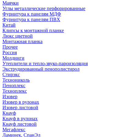
Маячки
Углы металлические перфорированные
Фурнитура к панелям МДФ
Фурнитура к панелям ПВХ
Китай
Клипсы к монтажной планке
Люкс цветной
Монтажная планка
Прочее
Россия
Молдинги
Утеплители и тепло-звуко-пароизоляция
Экструдированный пенополистирол
Стирэкс
Технониколь
Пеноплекс
Техноплекс
Изовер
Изовер в рулонах
Изовер листовой
Кнауф
Кнауф в рулонах
Кнауф листовой
Мегафлекс
Ламинек, СпанЭл