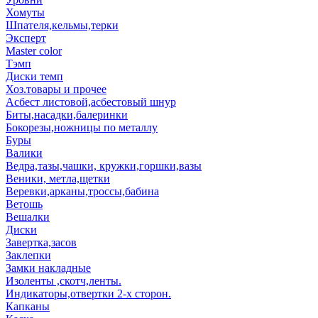
Хомуты
Шпателя,кельмы,терки
Эксперт
Master color
Тэмп
Диски темп
Хоз.товары и прочее
Асбест листовой,асбестовый шнур
Биты,насадки,балеринки
Бокорезы,ножницы по металлу
Буры
Валики
Ведра,тазы,чашки, кружки,горшки,вазы
Веники, метла,щетки
Веревки,арканы,троссы,бабина
Ветошь
Вешалки
Диски
Завертка,засов
Заклепки
Замки накладные
Изоленты ,скотч,ленты.
Индикаторы,отвертки 2-х сторон.
Капканы