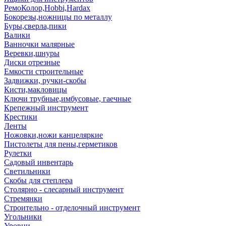
РемоКолор,Hobbi,Hardax
Бокорезы,ножницы по металлу
Буры,сверла,пики
Валики
Ванночки малярные
Веревки,шнуры
Диски отрезные
Емкости строительные
Задвижки, ручки-скобы
Кисти,макловицы
Ключи трубные,имбусовые, гаечные
Крепежный инструмент
Крестики
Ленты
Ножовки,ножи канцеляркие
Пистолеты для пены,герметиков
Рулетки
Садовый инвентарь
Светильники
Скобы для степлера
Столярно - слесарный инструмент
Стремянки
Строительно - отделочный инструмент
Угольники
Уровни