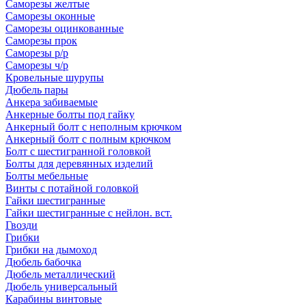
Саморезы желтые
Саморезы оконные
Саморезы оцинкованные
Саморезы прок
Саморезы р/р
Саморезы ч/р
Кровельные шурупы
Дюбель пары
Анкера забиваемые
Анкерные болты под гайку
Анкерный болт с неполным крючком
Анкерный болт с полным крючком
Болт с шестигранной головкой
Болты для деревянных изделий
Болты мебельные
Винты с потайной головкой
Гайки шестигранные
Гайки шестигранные с нейлон. вст.
Гвозди
Грибки
Грибки на дымоход
Дюбель бабочка
Дюбель металлический
Дюбель универсальный
Карабины винтовые