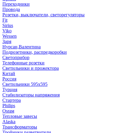
Переходники
Провода
Розетки, выключатели, светорегуляторы
Fit
Sirius
Viko
Wessen
Заря
Нурсан,Валентина
Подрозетники, распредкоробки
Светоприбор
Телефонные розетки
Светильники и прожектора
Китай
Россия
Светильники 595х595
Турция
Стабилизаторы напряжения
Стартера
Philips
Оsrам
Тепловые завесы
Alaska
Трансформаторы
Тройники,разветвители