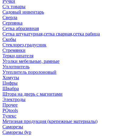
Ручки
С/х товары
Садовый инвентарь
Сверла
Серпянка
Сетка абразивная
Сетка штукатурная,сетка сварная,сетка рабица
Скобы
Стеклорез,градусник
Стремянки
Терки,шпателя
Уголки мебельные, рамные
Уплотнитель
Утеплитель поролоновый
Хомуты
Цифры
Швабра
Штора на дверь с магнитами
Электроды
Прочее
PQtools
Тулекс
Метизная продукция (крепежные материалы)
Саморезы
Саморезы бур