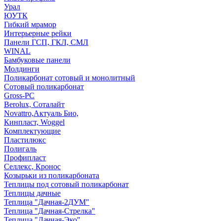
Урал
ЮУТК
Гибкий мрамор
Интерьерные рейки
Панели ГСП, ГКЛ, СМЛ
WINAL
Бамбуковые панели
Молдинги
Поликарбонат сотовый и монолитный
Сотовый поликарбонат
Gross-PC
Berolux, Соталайт
Novattro,Актуаль Био,
Кинпласт, Woggel
Комплектующие
Пластилюкс
Полигаль
Профипласт
Селлекс, Кронос
Козырьки из поликарбоната
Теплицы под сотовый поликарбонат
Теплицы дачные
Теплица "Дачная-2ДУМ"
Теплица "Дачная-Стрелка"
Теплица "Дачная-Эко"