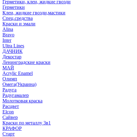
Герметики, клеи, жидкие гвозди
Герметики
Клеи, жидкие гвозди,мастики
Спец.средства
Краски и эмали
Alina
Bravo
Inter
Ultra Lines
ДАЧНИК
Декостар
Ленинградские краски
МАЙ
Acrylic Enamel
Олимп
Омега(Украина)
Радуга
Радугамалер
Молотковая краска
Расцвет
Elcon
Сайвер
Краски по металлу 3в1
КРАФОР
Старт