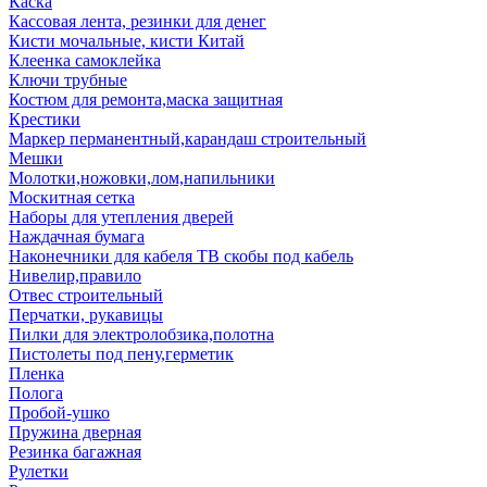
Каска
Кассовая лента, резинки для денег
Кисти мочальные, кисти Китай
Клеенка самоклейка
Ключи трубные
Костюм для ремонта,маска защитная
Крестики
Маркер перманентный,карандаш строительный
Мешки
Молотки,ножовки,лом,напильники
Москитная сетка
Наборы для утепления дверей
Наждачная бумага
Наконечники для кабеля ТВ скобы под кабель
Нивелир,правило
Отвес строительный
Перчатки, рукавицы
Пилки для электролобзика,полотна
Пистолеты под пену,герметик
Пленка
Полога
Пробой-ушко
Пружина дверная
Резинка багажная
Рулетки