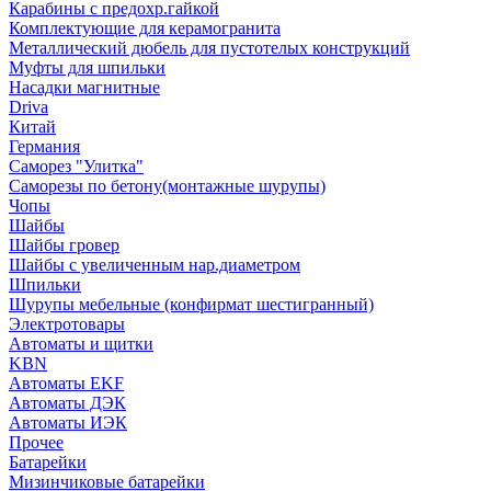
Карабины с предохр.гайкой
Комплектующие для керамогранита
Металлический дюбель для пустотелых конструкций
Муфты для шпильки
Насадки магнитные
Driva
Китай
Германия
Саморез "Улитка"
Саморезы по бетону(монтажные шурупы)
Чопы
Шайбы
Шайбы гровер
Шайбы с увеличенным нар.диаметром
Шпильки
Шурупы мебельные (конфирмат шестигранный)
Электротовары
Автоматы и щитки
KBN
Автоматы EKF
Автоматы ДЭК
Автоматы ИЭК
Прочее
Батарейки
Мизинчиковые батарейки