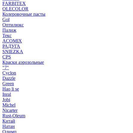
FARBITEX
OLECOLOR
Колеровочные пасты
Gol
Оптилюкс
Палиж
Текс
ACOMIX
РАДУГА
SNIEZKA
CPS
Краски аэрозольные
"7"
Cyclon
Dazzle
Green
Hao li se
Inral
Jobi
Michel
Nicarter
Rust-Oleum
Китай
Натан
Олимп