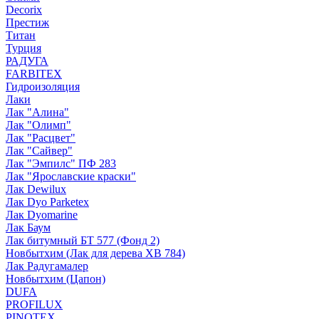
Decorix
Престиж
Титан
Турция
РАДУГА
FARBITEX
Гидроизоляция
Лаки
Лак "Алина"
Лак "Олимп"
Лак "Расцвет"
Лак "Сайвер"
Лак "Эмпилс" ПФ 283
Лак "Ярославские краски"
Лак Dewilux
Лак Dyo Parketex
Лак Dyomarine
Лак Баум
Лак битумный БТ 577 (Фонд 2)
Новбытхим (Лак для дерева ХВ 784)
Лак Радугамалер
Новбытхим (Цапон)
DUFA
PROFILUX
PINOTEX