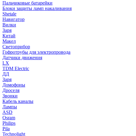
Пальчиковые батарейки
Блоки защиты ламп накаливания
Shetale
Навигатор
Вилки
Заря
Китай
Макел
Светоприбор
Гофротрубы для электропровода
Датчики движения
LX
TDM Electric
ДД
Заря
Домофоны
Дроселя
Звонки
Кабель каналы
Лампы
ASD
Osram
Philips
Pila
Technolight