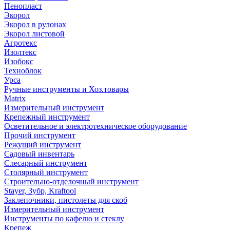
Пенопласт
Экорол
Экорол в рулонах
Экорол листовой
Агротекс
Изолтекс
Изобокс
Техноблок
Урса
Ручные инструменты и Хоз.товары
Matrix
Измерительный инструмент
Крепежный инструмент
Осветительное и электротехническое оборудование
Прочий инструмент
Режущий инструмент
Садовый инвентарь
Слесарный инструмент
Столярный инструмент
Строительно-отделочный инструмент
Stayer, Зубр, Kraftool
Заклепочники, пистолеты для скоб
Измерительный инструмент
Инструменты по кафелю и стеклу
Крепеж