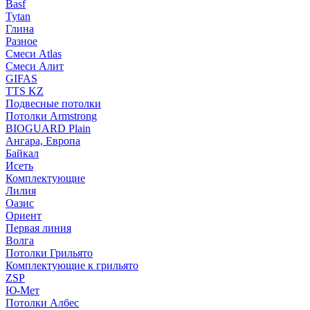
Basf
Tytan
Глина
Разное
Смеси Atlas
Смеси Алит
GIFAS
TTS KZ
Подвесные потолки
Потолки Armstrong
BIOGUARD Plain
Ангара, Европа
Байкал
Исеть
Комплектующие
Лилия
Оазис
Ориент
Первая линия
Волга
Потолки Грильято
Комплектующие к грильято
ZSP
Ю-Мет
Потолки Албес